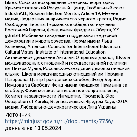
Libres, Союз за возвращение Северных территорий,
Крымскотатарский Ресурсный Центр, Глобальный союз
IndustriALL, Russian Election Monitor, Article 19, Мнение
медиа, Федерация анархического черного креста, Радио
Свободная Европа, Германское общество изучения
Восточной Европы, Фонд имени Фридриха Эберта, XZ
gGmbH, Мобильная академия поддержки гендерной
демократии и миротворчества, Форум имени Льва
Копелева, American Councils for International Education,
Cultural Vistas, Institute of International Education,
Антивоенное движение Антальи, Открытый диалог, Школа
международных отношений и государственной политики
им Питера Мунка, Российско-канадский демократический
альянс, Школа международных отношений им Нормана
Патерсона, Центр Гражданских Свобод, Фонд Бориса
Немцова за Свободу, Фонд имени Фридриха Науманна за
свободу, Феминистское антивоенное сопротивление,
Комитет независимости Ингушетии, Прометей, Stop
Occupation of Karelia, Вернись живым, Фридом Хаус, СОТА
медиа, Либерально-демократическая Лига Украины
Источник:
https://minjust.gov.ru/ru/documents/7756/
данные на
13.05.2024