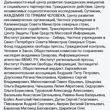
Дальневосточный центр развития гражданских инициатив
и социального партнерства, Гражданское действие, Центр
независимых социологических исследований, Сутяжник,
АКАДЕМИЯ ПО ПРАВАМ ЧЕЛОВЕКА, Центр развития
некоммерческих организаций, Частное учреждение в
Калининграде Совета Министров северных стран,
Гражданское содействие, Трансперенси Интернешнл-Р,
Центр Защиты Прав Средств Массовой Информации,
Институт развития прессы - Сибирь, Частное учреждение в
Санкт-Петербурге Совета Министров Северных Стран,
Фонд поддержки свободы прессы, Гражданский контроль,
Человек и Закон, Общественная комиссия по сохранению
наследия академика Сахарова, Информационное
агентство МЕМО. РУ, Институт региональной прессы,
Институт Развития Свободы Информации, Экозащита!-
Женсовет, Общественный вердикт, Евразийская
антимонопольная ассоциация, Бедушев Петр Петрович,
Дзугкоева Регина Николаевна, Кривенко Сергей
Владимирович, Милославский Павел Юрьевич, Шнырова
Ольга Вадимовна, Чанышева Лилия Айратовна, Сидорович
Ольга Борисовна, Туровский Александр Алексеевич,
Васильева Анастасия Евгеньевна, Ривина Анна Валерьевна,
Бойко Анатолий Николаевич, Дугин Сергей Георгиевич,
Пивоваров Андрей Сергеевич, Аверин Виталий Евгеньевич,
Барахоев Магомед Бекханович, Шарипков Олег