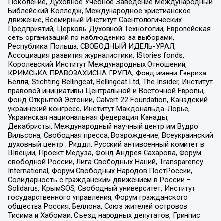
Поколение, Духовное Учебное Заведение Международный
Библейский Колледж, Международное христианское
движение, Всемирный Институт Саентологических
Предприятий, Церковь Духовной Технологии, Европейская
сеть организаций по наблюдению за выборами,
Республика Польша, СВОБОДНЫЙ ИДЕЛЬ-УРАЛ,
Ассоциация развития журналистики, IStories fonds,
Королевский Институт Международных Отношений,
КРИМСЬКА ПРАВОЗАХИСНА ГРУПА, Фонд имени Генриха
Бёлля, Stichting Bellingcat, Bellingcat Ltd, The Insider, Институт
правовой инициативы Центральной и Восточной Европы,
Фонд Открытой Эстонии, Calvert 22 Foundation, Канадский
украинский конгресс, Институт Макдональда-Лорье,
Украинская национальная федерация Канады,
Декабристы, Международный научный центр им Вудро
Вильсона, Свободная пресса, Возрождение, Всеукраинский
духовный центр , Риддл, Русский антивоенный комитет в
Швеции, Проект Медуза, Фонд Андрея Сахарова, Форум
свободной России, Лига Свободных Наций, Transparеncy
International, Форум Свободных Народов ПостРоссии,
Солидарность с гражданским движением в России –
Solidarus, КрымSOS, Свободный университет, Институт
государственного управления, Форум гражданского
общества Россия, Беллона, Союз жителей островов
Тисима и Хабомаи, Съезд народных депутатов, Гринпис