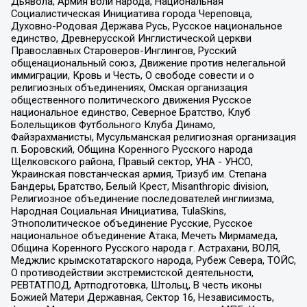
Дьявола, Армия воли народа, Национальная
Социалистическая Инициатива города Череповца,
Духовно-Родовая Держава Русь, Русское национальное
единство, Древнерусской Инглистической церкви
Православных Староверов-Инглингов, Русский
общенациональный союз, Движение против нелегальной
иммиграции, Кровь и Честь, О свободе совести и о
религиозных объединениях, Омская организация
общественного политического движения Русское
национальное единство, Северное Братство, Клуб
Болельщиков Футбольного Клуба Динамо,
Файзрахманисты, Мусульманская религиозная организация
п. Боровский, Община Коренного Русского народа
Щелковского района, Правый сектор, УНА - УНСО,
Украинская повстанческая армия, Тризуб им. Степана
Бандеры, Братство, Белый Крест, Misanthropic division,
Религиозное объединение последователей инглиизма,
Народная Социальная Инициатива, TulaSkins,
Этнополитическое объединение Русские, Русское
национальное объединение Атака, Мечеть Мирмамеда,
Община Коренного Русского народа г. Астрахани, ВОЛЯ,
Меджлис крымскотатарского народа, Рубеж Севера, ТОЙС,
О противодействии экстремистской деятельности,
РЕВТАТПОД, Артподготовка, Штольц, В честь иконы
Божией Матери Державная, Сектор 16, Независимость,