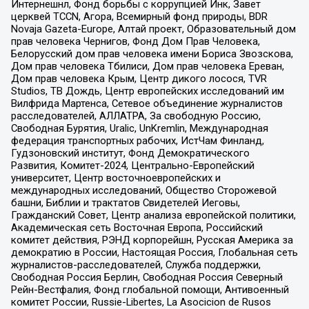
Интернешнл, Фонд борьбы с коррупцией Инк, Завет
церквей TCCN, Агора, Всемирный фонд природы, BDR
Novaja Gazeta-Europe, Алтай проект, Образовательный дом
прав человека Чернигов, Фонд Дом Прав Человека,
Белорусский дом прав человека имени Бориса Звозскова,
Дом прав человека Тбилиси, Дом прав человека Ереван,
Дом прав человека Крым, Центр дикого лосося, TVR
Studios, ТВ Дождь, Центр европейских исследований им
Вилфрида Мартенса, Сетевое объединение журналистов
расследователей, АЛЛАТРА, За свободную Россию,
Свободная Бурятия, Uralic, UnKremlin, Международная
федерация транспортных рабочих, ИстЧам Финланд,
Гудзоновский институт, Фонд Демократического
Развития, Комитет-2024, Центрально-Европейский
университет, Центр восточноевропейских и
международных исследований, Общество Сторожевой
башни, Библии и трактатов Свидетелей Иеговы,
Гражданский Совет, Центр анализа европейской политики,
Академическая сеть Восточная Европа, Российский
комитет действия, РЭНД корпорейшн, Русская Америка за
демократию в России, Настоящая Россия, Глобальная сеть
журналистов-расследователей, Служба поддержки,
Свободная Россия Берлин, Свободная Россия Северный
Рейн-Вестфалия, Фонд глобальной помощи, Антивоенный
комитет России, Russie-Libertes, La Asocicion de Rusos