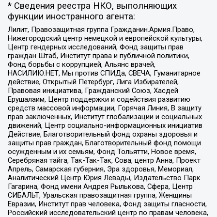
* Сведения реестра НКО, выполняющих
функции иностранного агента:
Лилит, Правозащитная группа Гражданин.Армия.Право,
Нижегородский центр немецкой и европейской культуры,
Центр гендерных исследований, Фонд защиты прав
граждан Штаб, Институт права и публичной политики,
Фонд борьбы с коррупцией, Альянс врачей,
НАСИЛИЮ.НЕТ, Мы против СПИДа, СВЕЧА, Гуманитарное
действие, Открытый Петербург, Лига Избирателей,
Правовая инициатива, Гражданский Союз, Хасдей
Ерушалаим, Центр поддержки и содействия развитию
средств массовой информации, Горячая Линия, В защиту
прав заключенных, Институт глобализации и социальных
движений, Центр социально-информационных инициатив
Действие, Благотворительный фонд охраны здоровья и
защиты прав граждан, Благотворительный фонд помощи
осужденным и их семьям, Фонд Тольятти, Новое время,
Серебряная тайга, Так-Так-Так, Сова, центр Анна, Проект
Апрель, Самарская губерния, Эра здоровья, Мемориал,
Аналитический Центр Юрия Левады, Издательство Парк
Гагарина, Фонд имени Андрея Рылькова, Сфера, Центр
СИБАЛЬТ, Уральская правозащитная группа, Женщины
Евразии, Институт прав человека, Фонд защиты гласности,
Российский исследовательский центр по правам человека,