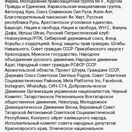
Фирма, Молодежная правозащитная группа МПГ, Курсом
Правды и Единения, Каракольская инициативная группа,
Автоград Крю, Союз Славянских Сил Руси, Алля-Аят,
Благотворительный пансионат Ак Умут, Русская
республика Русь, Арестантское уголовное единство,
Башкорт, Нация и свобода, Нация и свобода, W.H.С., Фалунь
Дафа, Иртыш Ultras, Русский Патриотический клуб-
Новокузнецк/РПК, Сибирский державный союз, Фонд
борьбы с коррупцией, Фонд защиты прав граждан, Штабы
Навального, Совет граждан СССР Прикубанского округа г.
Краснодара, Мужское государство, Народное
объединение русского движения, Народное движение
Адат, Народный совет граждан РСФСР СССР
Архангельской области, Проект Штурм, Граждане СССР,
Держава Союз Советских Светлых Родов, Совет Советских
Социалистических Районов, Meta Platforms Inc, Facebook,
Instagram, WhatsApp, СИЧ-С14, Добровольческое
Движение Организации украинских националистов, Черный
Комитет, Татарстанское Региональное Всетатарское
общественное движение, Невоград, Молодежное
Демократическое Движение Весна, Верховный Совет
Татарской Автономной Советской Социалистической
Республики, Конгресс ойрат-калмыцкого народа,
Исполнительный комитет совета народных депутатов
Красноярского края, Этническое национальное