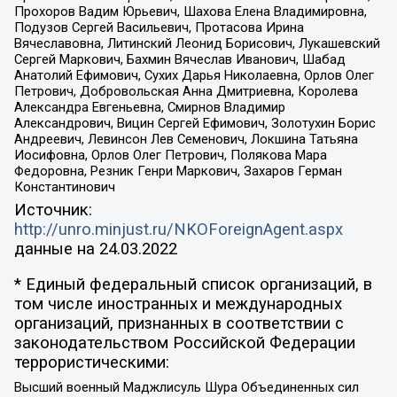
Прохоров Вадим Юрьевич, Шахова Елена Владимировна,
Подузов Сергей Васильевич, Протасова Ирина
Вячеславовна, Литинский Леонид Борисович, Лукашевский
Сергей Маркович, Бахмин Вячеслав Иванович, Шабад
Анатолий Ефимович, Сухих Дарья Николаевна, Орлов Олег
Петрович, Добровольская Анна Дмитриевна, Королева
Александра Евгеньевна, Смирнов Владимир
Александрович, Вицин Сергей Ефимович, Золотухин Борис
Андреевич, Левинсон Лев Семенович, Локшина Татьяна
Иосифовна, Орлов Олег Петрович, Полякова Мара
Федоровна, Резник Генри Маркович, Захаров Герман
Константинович
Источник:
http://unro.minjust.ru/NKOForeignAgent.aspx
данные на
24.03.2022
* Единый федеральный список организаций, в
том числе иностранных и международных
организаций, признанных в соответствии с
законодательством Российской Федерации
террористическими:
Высший военный Маджлисуль Шура Объединенных сил