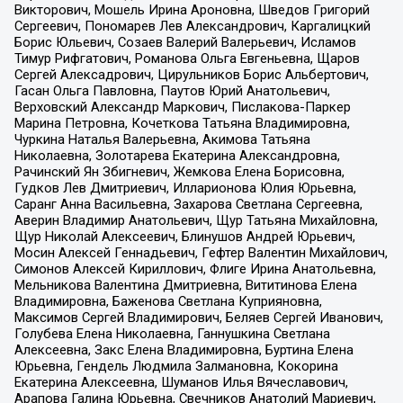
Викторович, Мошель Ирина Ароновна, Шведов Григорий
Сергеевич, Пономарев Лев Александрович, Каргалицкий
Борис Юльевич, Созаев Валерий Валерьевич, Исламов
Тимур Рифгатович, Романова Ольга Евгеньевна, Щаров
Сергей Алексадрович, Цирульников Борис Альбертович,
Гасан Ольга Павловна, Паутов Юрий Анатольевич,
Верховский Александр Маркович, Пислакова-Паркер
Марина Петровна, Кочеткова Татьяна Владимировна,
Чуркина Наталья Валерьевна, Акимова Татьяна
Николаевна, Золотарева Екатерина Александровна,
Рачинский Ян Збигневич, Жемкова Елена Борисовна,
Гудков Лев Дмитриевич, Илларионова Юлия Юрьевна,
Саранг Анна Васильевна, Захарова Светлана Сергеевна,
Аверин Владимир Анатольевич, Щур Татьяна Михайловна,
Щур Николай Алексеевич, Блинушов Андрей Юрьевич,
Мосин Алексей Геннадьевич, Гефтер Валентин Михайлович,
Симонов Алексей Кириллович, Флиге Ирина Анатольевна,
Мельникова Валентина Дмитриевна, Вититинова Елена
Владимировна, Баженова Светлана Куприяновна,
Максимов Сергей Владимирович, Беляев Сергей Иванович,
Голубева Елена Николаевна, Ганнушкина Светлана
Алексеевна, Закс Елена Владимировна, Буртина Елена
Юрьевна, Гендель Людмила Залмановна, Кокорина
Екатерина Алексеевна, Шуманов Илья Вячеславович,
Арапова Галина Юрьевна, Свечников Анатолий Мариевич,