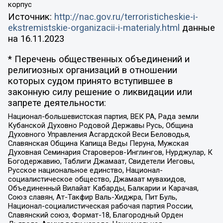
корпус
Источник:
http://nac.gov.ru/terroristicheskie-i-
ekstremistskie-organizacii-i-materialy.html
данные
на
16.11.2023
* Перечень общественных объединений и
религиозных организаций в отношении
которых судом принято вступившее в
законную силу решение о ликвидации или
запрете деятельности:
Национал-большевистская партия, ВЕК РА, Рада земли
Кубанской Духовно Родовой Державы Русь, Община
Духовного Управления Асгардской Веси Беловодья,
Славянская Община Капища Веды Перуна, Мужская
Духовная Семинария Староверов-Инглингов, Нурджулар, К
Богодержавию, Таблиги Джамаат, Свидетели Иеговы,
Русское национальное единство, Национал-
социалистическое общество, Джамаат мувахидов,
Объединенный Вилайат Кабарды, Балкарии и Карачая,
Союз славян, Ат-Такфир Валь-Хиджра, Пит Буль,
Национал-социалистическая рабочая партия России,
Славянский союз, Формат-18, Благородный Орден