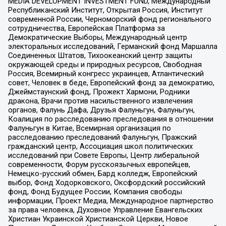
MEDIA DEVELOPMENT INVESTMENT FUND, Международный
Республиканский Институт, Открытая Россия, Институт
современной России, Черноморский фонд регионального
сотрудничества, Европейская Платформа за
Демократические Выборы, Международный центр
электоральных исследований, Германский фонд Маршалла
Соединенных Штатов, Тихоокеанский центр защиты
окружающей среды и природных ресурсов, Свободная
Россия, Всемирный конгресс украинцев, Атлантический
совет, Человек в беде, Европейский фонд за демократию,
Джеймстаунский фонд, Прожект Хармони, Родники
дракона, Врачи против насильственного извлечения
органов, Фалунь Дафа, Друзья Фалуньгун, Фалуньгун,
Коалиция по расследованию преследования в отношении
Фалуньгун в Китае, Всемирная организация по
расследованию преследований Фалуньгун, Пражский
гражданский центр, Ассоциация школ политических
исследований при Совете Европы, Центр либеральной
современности, Форум русскоязычных европейцев,
Немецко-русский обмен, Бард колледж, Европейский
выбор, Фонд Ходорковского, Оксфордский российский
фонд, Фонд Будущее России, Компания свободы
информации, Проект Медиа, Международное партнерство
за права человека, Духовное Управление Евангельских
Христиан Украинской Христианской Церкви, Новое