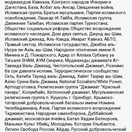
моджахедов Кавказа, Конгресс народов Ичкерии и
Дагестана, База, Асбат аль-Ансар, Священная война,
Исламская группа, Братья-мусульмане, Партия исламского
освобождения, Лашкар-И-Тайба, Исламская группа,
Движение Талибан, Исламская партия Туркестана,
Общество социальных реформ, Общество возрождения
исламского наследия, Дом двух святых, Джунд аш-Шам,
Исламский джихад, Аль-Каида, Имарат Кавказ, АБТО,
Правый сектор, Исламское государство, Джабха аль-
Нусра ли-Ахль аш-Шам, Народное ополчение имени К.
Минина и Д. Пожарского, Аджр от Аллаха Субхану уа
Тагьаля SHAM, АУМ Синрике, Муджахеды джамаата Ат-
Тавхида Валь-Джихад, Чистопольский Джамаат, Рохнамо
ба суи давлати исломи, Террористическое сообщество
Сеть, Катиба Таухид валь-Джихад, Хайят Тахрир аш-Шам,
Ахлю Сунна Валь Джамаа, National Socialism/White Power,
Артподготовка, Религиозная группа “Джамаат “Красный
пахарь”, Колумбайн, Хатлонский джамаат, Мусульманская
религиозная группа п. Кушкуль г. Оренбург, Крымско-
татарский добровольческий батальон имени Номана
Челебиджихана, Азов, Партия исламского возрождения
Таджикистана, Народная самооборона, Дуббайский
джамаат, московская ячейка, Батал-Хаджи Белхороев,
Маньяки Культ Убийц, Молодёжь Которая Улыбается,
Легион Свобода России, Айдар, Русский добровольческий