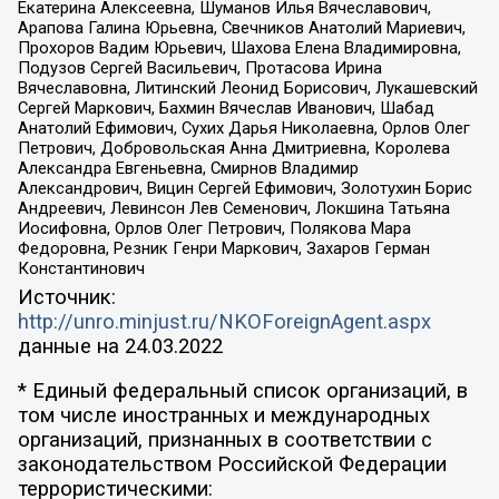
Екатерина Алексеевна, Шуманов Илья Вячеславович,
Арапова Галина Юрьевна, Свечников Анатолий Мариевич,
Прохоров Вадим Юрьевич, Шахова Елена Владимировна,
Подузов Сергей Васильевич, Протасова Ирина
Вячеславовна, Литинский Леонид Борисович, Лукашевский
Сергей Маркович, Бахмин Вячеслав Иванович, Шабад
Анатолий Ефимович, Сухих Дарья Николаевна, Орлов Олег
Петрович, Добровольская Анна Дмитриевна, Королева
Александра Евгеньевна, Смирнов Владимир
Александрович, Вицин Сергей Ефимович, Золотухин Борис
Андреевич, Левинсон Лев Семенович, Локшина Татьяна
Иосифовна, Орлов Олег Петрович, Полякова Мара
Федоровна, Резник Генри Маркович, Захаров Герман
Константинович
Источник:
http://unro.minjust.ru/NKOForeignAgent.aspx
данные на
24.03.2022
* Единый федеральный список организаций, в
том числе иностранных и международных
организаций, признанных в соответствии с
законодательством Российской Федерации
террористическими: