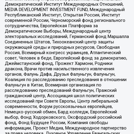
Демократический Институт Международных Отношений,
MEDIA DEVELOPMENT INVESTMENT FUND, Международный
Республиканский Институт, Открытая Россия, Институт
современной России, Черноморский фонд регионального
сотрудничества, Европейская Платформа за
Демократические Выборы, Международный центр
электоральных исследований, Германский фонд Маршалла
Соединенных Штатов, Тихоокеанский центр защиты
окружающей среды и природных ресурсов, Свободная
Россия, Всемирный конгресс украинцев, Атлантический
совет, Человек в беде, Европейский фонд за демократию,
Джеймстаунский фонд, Прожект Хармони, Родники
дракона, Врачи против насильственного извлечения
органов, Фалунь Дафа, Друзья Фалуньгун, Фалуньгун,
Коалиция по расследованию преследования в отношении
Фалуньгун в Китае, Всемирная организация по
расследованию преследований Фалуньгун, Пражский
гражданский центр, Ассоциация школ политических
исследований при Совете Европы, Центр либеральной
современности, Форум русскоязычных европейцев,
Немецко-русский обмен, Бард колледж, Европейский
выбор, Фонд Ходорковского, Оксфордский российский
фонд, Фонд Будущее России, Компания свободы
информации, Проект Медиа, Международное партнерство
за права человека, Духовное Управление Евангельских