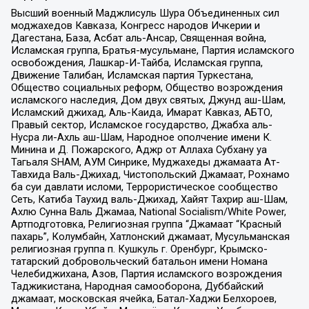
Высший военный Маджлисуль Шура Объединенных сил
моджахедов Кавказа, Конгресс народов Ичкерии и
Дагестана, База, Асбат аль-Ансар, Священная война,
Исламская группа, Братья-мусульмане, Партия исламского
освобождения, Лашкар-И-Тайба, Исламская группа,
Движение Талибан, Исламская партия Туркестана,
Общество социальных реформ, Общество возрождения
исламского наследия, Дом двух святых, Джунд аш-Шам,
Исламский джихад, Аль-Каида, Имарат Кавказ, АБТО,
Правый сектор, Исламское государство, Джабха аль-
Нусра ли-Ахль аш-Шам, Народное ополчение имени К.
Минина и Д. Пожарского, Аджр от Аллаха Субхану уа
Тагьаля SHAM, АУМ Синрике, Муджахеды джамаата Ат-
Тавхида Валь-Джихад, Чистопольский Джамаат, Рохнамо
ба суи давлати исломи, Террористическое сообщество
Сеть, Катиба Таухид валь-Джихад, Хайят Тахрир аш-Шам,
Ахлю Сунна Валь Джамаа, National Socialism/White Power,
Артподготовка, Религиозная группа “Джамаат “Красный
пахарь”, Колумбайн, Хатлонский джамаат, Мусульманская
религиозная группа п. Кушкуль г. Оренбург, Крымско-
татарский добровольческий батальон имени Номана
Челебиджихана, Азов, Партия исламского возрождения
Таджикистана, Народная самооборона, Дуббайский
джамаат, московская ячейка, Батал-Хаджи Белхороев,