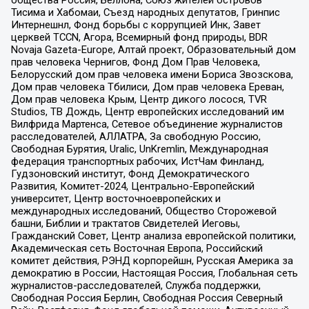
Тисима и Хабомаи, Съезд народных депутатов, Гринпис
Интернешнл, Фонд борьбы с коррупцией Инк, Завет
церквей TCCN, Агора, Всемирный фонд природы, BDR
Novaja Gazeta-Europe, Алтай проект, Образовательный дом
прав человека Чернигов, Фонд Дом Прав Человека,
Белорусский дом прав человека имени Бориса Звозскова,
Дом прав человека Тбилиси, Дом прав человека Ереван,
Дом прав человека Крым, Центр дикого лосося, TVR
Studios, ТВ Дождь, Центр европейских исследований им
Вилфрида Мартенса, Сетевое объединение журналистов
расследователей, АЛЛАТРА, За свободную Россию,
Свободная Бурятия, Uralic, UnKremlin, Международная
федерация транспортных рабочих, ИстЧам Финланд,
Гудзоновский институт, Фонд Демократического
Развития, Комитет-2024, Центрально-Европейский
университет, Центр восточноевропейских и
международных исследований, Общество Сторожевой
башни, Библии и трактатов Свидетелей Иеговы,
Гражданский Совет, Центр анализа европейской политики,
Академическая сеть Восточная Европа, Российский
комитет действия, РЭНД корпорейшн, Русская Америка за
демократию в России, Настоящая Россия, Глобальная сеть
журналистов-расследователей, Служба поддержки,
Свободная Россия Берлин, Свободная Россия Северный