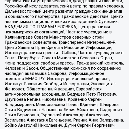
Евразии, Институт прав человека, Фонд защиты гласности,
Российский исследовательский центр по правам человека,
Дальневосточный центр развития гражданских инициатив
и социального партнерства, Гражданское действие, Центр
независимых социологических исследований, Сутяжник,
АКАДЕМИЯ ПО ПРАВАМ ЧЕЛОВЕКА, Центр развития
некоммерческих организаций, Частное учреждение в
Калининграде Совета Министров северных стран,
Гражданское содействие, Трансперенси Интернешнл-Р,
Центр Защиты Прав Средств Массовой Информации,
Институт развития прессы - Сибирь, Частное учреждение в
Санкт-Петербурге Совета Министров Северных Стран,
Фонд поддержки свободы прессы, Гражданский контроль,
Человек и Закон, Общественная комиссия по сохранению
наследия академика Сахарова, Информационное
агентство МЕМО. РУ, Институт региональной прессы,
Институт Развития Свободы Информации, Экозащита!-
Женсовет, Общественный вердикт, Евразийская
антимонопольная ассоциация, Бедушев Петр Петрович,
Дзугкоева Регина Николаевна, Кривенко Сергей
Владимирович, Милославский Павел Юрьевич, Шнырова
Ольга Вадимовна, Чанышева Лилия Айратовна, Сидорович
Ольга Борисовна, Туровский Александр Алексеевич,
Васильева Анастасия Евгеньевна, Ривина Анна Валерьевна,
Бойко Анатолий Николаевич, Дугин Сергей Георгиевич,