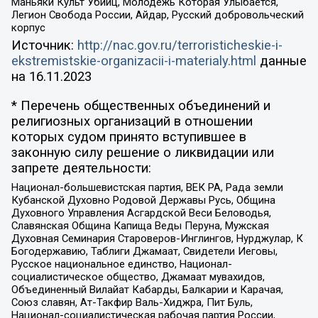
Маньяки Культ Убийц, Молодёжь Которая Улыбается,
Легион Свобода России, Айдар, Русский добровольческий
корпус
Источник:
http://nac.gov.ru/terroristicheskie-i-
ekstremistskie-organizacii-i-materialy.html
данные
на
16.11.2023
* Перечень общественных объединений и
религиозных организаций в отношении
которых судом принято вступившее в
законную силу решение о ликвидации или
запрете деятельности:
Национал-большевистская партия, ВЕК РА, Рада земли
Кубанской Духовно Родовой Державы Русь, Община
Духовного Управления Асгардской Веси Беловодья,
Славянская Община Капища Веды Перуна, Мужская
Духовная Семинария Староверов-Инглингов, Нурджулар, К
Богодержавию, Таблиги Джамаат, Свидетели Иеговы,
Русское национальное единство, Национал-
социалистическое общество, Джамаат мувахидов,
Объединенный Вилайат Кабарды, Балкарии и Карачая,
Союз славян, Ат-Такфир Валь-Хиджра, Пит Буль,
Национал-социалистическая рабочая партия России,