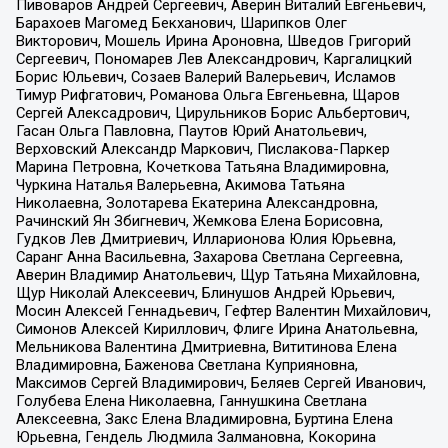
Пивоваров Андрей Сергеевич, Аверин Виталий Евгеньевич,
Барахоев Магомед Бекханович, Шарипков Олег
Викторович, Мошель Ирина Ароновна, Шведов Григорий
Сергеевич, Пономарев Лев Александрович, Каргалицкий
Борис Юльевич, Созаев Валерий Валерьевич, Исламов
Тимур Рифгатович, Романова Ольга Евгеньевна, Щаров
Сергей Алексадрович, Цирульников Борис Альбертович,
Гасан Ольга Павловна, Паутов Юрий Анатольевич,
Верховский Александр Маркович, Пислакова-Паркер
Марина Петровна, Кочеткова Татьяна Владимировна,
Чуркина Наталья Валерьевна, Акимова Татьяна
Николаевна, Золотарева Екатерина Александровна,
Рачинский Ян Збигневич, Жемкова Елена Борисовна,
Гудков Лев Дмитриевич, Илларионова Юлия Юрьевна,
Саранг Анна Васильевна, Захарова Светлана Сергеевна,
Аверин Владимир Анатольевич, Щур Татьяна Михайловна,
Щур Николай Алексеевич, Блинушов Андрей Юрьевич,
Мосин Алексей Геннадьевич, Гефтер Валентин Михайлович,
Симонов Алексей Кириллович, Флиге Ирина Анатольевна,
Мельникова Валентина Дмитриевна, Вититинова Елена
Владимировна, Баженова Светлана Куприяновна,
Максимов Сергей Владимирович, Беляев Сергей Иванович,
Голубева Елена Николаевна, Ганнушкина Светлана
Алексеевна, Закс Елена Владимировна, Буртина Елена
Юрьевна, Гендель Людмила Залмановна, Кокорина