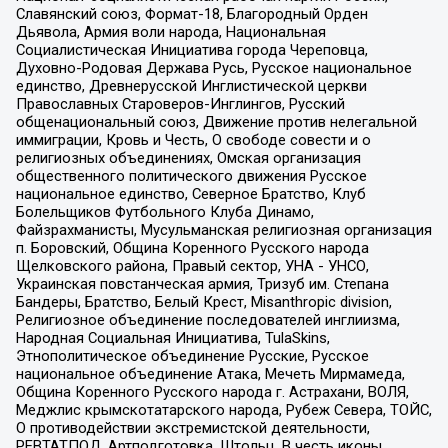
Славянский союз, Формат-18, Благородный Орден
Дьявола, Армия воли народа, Национальная
Социалистическая Инициатива города Череповца,
Духовно-Родовая Держава Русь, Русское национальное
единство, Древнерусской Инглистической церкви
Православных Староверов-Инглингов, Русский
общенациональный союз, Движение против нелегальной
иммиграции, Кровь и Честь, О свободе совести и о
религиозных объединениях, Омская организация
общественного политического движения Русское
национальное единство, Северное Братство, Клуб
Болельщиков Футбольного Клуба Динамо,
Файзрахманисты, Мусульманская религиозная организация
п. Боровский, Община Коренного Русского народа
Щелковского района, Правый сектор, УНА - УНСО,
Украинская повстанческая армия, Тризуб им. Степана
Бандеры, Братство, Белый Крест, Misanthropic division,
Религиозное объединение последователей инглиизма,
Народная Социальная Инициатива, TulaSkins,
Этнополитическое объединение Русские, Русское
национальное объединение Атака, Мечеть Мирмамеда,
Община Коренного Русского народа г. Астрахани, ВОЛЯ,
Меджлис крымскотатарского народа, Рубеж Севера, ТОЙС,
О противодействии экстремистской деятельности,
РЕВТАТПОД, Артподготовка, Штольц, В честь иконы