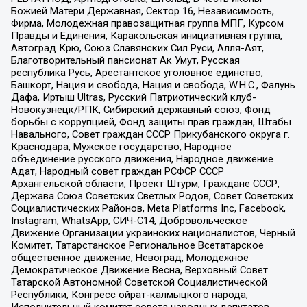
Божией Матери Державная, Сектор 16, Независимость,
Фирма, Молодежная правозащитная группа МПГ, Курсом
Правды и Единения, Каракольская инициативная группа,
Автоград Крю, Союз Славянских Сил Руси, Алля-Аят,
Благотворительный пансионат Ак Умут, Русская
республика Русь, Арестантское уголовное единство,
Башкорт, Нация и свобода, Нация и свобода, W.H.С., Фалунь
Дафа, Иртыш Ultras, Русский Патриотический клуб-
Новокузнецк/РПК, Сибирский державный союз, Фонд
борьбы с коррупцией, Фонд защиты прав граждан, Штабы
Навального, Совет граждан СССР Прикубанского округа г.
Краснодара, Мужское государство, Народное
объединение русского движения, Народное движение
Адат, Народный совет граждан РСФСР СССР
Архангельской области, Проект Штурм, Граждане СССР,
Держава Союз Советских Светлых Родов, Совет Советских
Социалистических Районов, Meta Platforms Inc, Facebook,
Instagram, WhatsApp, СИЧ-С14, Добровольческое
Движение Организации украинских националистов, Черный
Комитет, Татарстанское Региональное Всетатарское
общественное движение, Невоград, Молодежное
Демократическое Движение Весна, Верховный Совет
Татарской Автономной Советской Социалистической
Республики, Конгресс ойрат-калмыцкого народа,