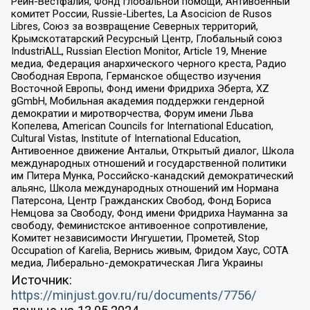
Рейн-Вестфалия, Фонд глобальной помощи, Антивоенный
комитет России, Russie-Libertes, La Asocicion de Rusos
Libres, Союз за возвращение Северных территорий,
Крымскотатарский Ресурсный Центр, Глобальный союз
IndustriALL, Russian Election Monitor, Article 19, Мнение
медиа, Федерация анархического черного креста, Радио
Свободная Европа, Германское общество изучения
Восточной Европы, Фонд имени Фридриха Эберта, XZ
gGmbH, Мобильная академия поддержки гендерной
демократии и миротворчества, Форум имени Льва
Копелева, American Councils for International Education,
Cultural Vistas, Institute of International Education,
Антивоенное движение Антальи, Открытый диалог, Школа
международных отношений и государственной политики
им Питера Мунка, Российско-канадский демократический
альянс, Школа международных отношений им Нормана
Патерсона, Центр Гражданских Свобод, Фонд Бориса
Немцова за Свободу, Фонд имени Фридриха Науманна за
свободу, Феминистское антивоенное сопротивление,
Комитет независимости Ингушетии, Прометей, Stop
Occupation of Karelia, Вернись живым, Фридом Хаус, СОТА
медиа, Либерально-демократическая Лига Украины
Источник:
https://minjust.gov.ru/ru/documents/7756/