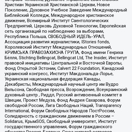
Христиан Украинской Христианской Церкви, Новое
Поколение, Духовное Учебное Заведение Международный
Библейский Колледж, Международное христианское
движение, Всемирный Институт Саентологических
Предприятий, Церковь Духовной Технологии, Европейская
сеть организаций по наблюдению за выборами,
Республика Польша, СВОБОДНЫЙ ИДЕЛЬ-УРАЛ,
Ассоциация развития журналистики, IStories fonds,
Королевский Институт Международных Отношений,
КРИМСЬКА ПРАВОЗАХИСНА ГРУПА, Фонд имени Генриха
Бёлля, Stichting Bellingcat, Bellingcat Ltd, The Insider, Институт
правовой инициативы Центральной и Восточной Европы,
Фонд Открытой Эстонии, Calvert 22 Foundation, Канадский
украинский конгресс, Институт Макдональда-Лорье,
Украинская национальная федерация Канады,
Декабристы, Международный научный центр им Вудро
Вильсона, Свободная пресса, Возрождение, Всеукраинский
духовный центр , Риддл, Русский антивоенный комитет в
Швеции, Проект Медуза, Фонд Андрея Сахарова, Форум
свободной России, Лига Свободных Наций, Transparеncy
International, Форум Свободных Народов ПостРоссии,
Солидарность с гражданским движением в России –
Solidarus, КрымSOS, Свободный университет, Институт
государственного управления, Форум гражданского
общества Россия, Беллона, Союз жителей островов