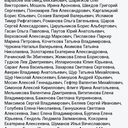
Барахоев Магомед Бекханович, Шарипков Олег
Викторович, Мошель Ирина Ароновна, Шведов Григорий
Сергеевич, Пономарев Лев Александрович, Каргалицкий
Борис Юльевич, Созаев Валерий Валерьевич, Исламов
Тимур Рифгатович, Романова Ольга Евгеньевна, Щаров
Сергей Алексадрович, Цирульников Борис Альбертович,
Гасан Ольга Павловна, Паутов Юрий Анатольевич,
Верховский Александр Маркович, Пислакова-Паркер
Марина Петровна, Кочеткова Татьяна Владимировна,
Чуркина Наталья Валерьевна, Акимова Татьяна
Николаевна, Золотарева Екатерина Александровна,
Рачинский Ян Збигневич, Жемкова Елена Борисовна,
Гудков Лев Дмитриевич, Илларионова Юлия Юрьевна,
Саранг Анна Васильевна, Захарова Светлана Сергеевна,
Аверин Владимир Анатольевич, Щур Татьяна Михайловна,
Щур Николай Алексеевич, Блинушов Андрей Юрьевич,
Мосин Алексей Геннадьевич, Гефтер Валентин Михайлович,
Симонов Алексей Кириллович, Флиге Ирина Анатольевна,
Мельникова Валентина Дмитриевна, Вититинова Елена
Владимировна, Баженова Светлана Куприяновна,
Максимов Сергей Владимирович, Беляев Сергей Иванович,
Голубева Елена Николаевна, Ганнушкина Светлана
Алексеевна, Закс Елена Владимировна, Буртина Елена
Юрьевна, Гендель Людмила Залмановна, Кокорина
Екатерина Алексеевна, Шуманов Илья Вячеславович,