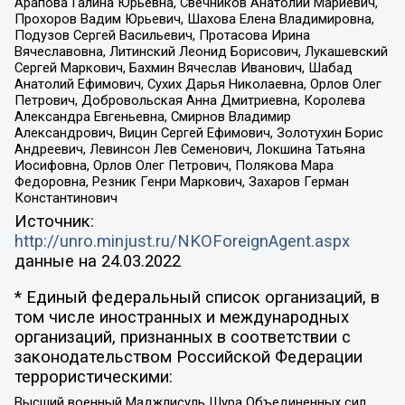
Арапова Галина Юрьевна, Свечников Анатолий Мариевич,
Прохоров Вадим Юрьевич, Шахова Елена Владимировна,
Подузов Сергей Васильевич, Протасова Ирина
Вячеславовна, Литинский Леонид Борисович, Лукашевский
Сергей Маркович, Бахмин Вячеслав Иванович, Шабад
Анатолий Ефимович, Сухих Дарья Николаевна, Орлов Олег
Петрович, Добровольская Анна Дмитриевна, Королева
Александра Евгеньевна, Смирнов Владимир
Александрович, Вицин Сергей Ефимович, Золотухин Борис
Андреевич, Левинсон Лев Семенович, Локшина Татьяна
Иосифовна, Орлов Олег Петрович, Полякова Мара
Федоровна, Резник Генри Маркович, Захаров Герман
Константинович
Источник:
http://unro.minjust.ru/NKOForeignAgent.aspx
данные на
24.03.2022
* Единый федеральный список организаций, в
том числе иностранных и международных
организаций, признанных в соответствии с
законодательством Российской Федерации
террористическими:
Высший военный Маджлисуль Шура Объединенных сил