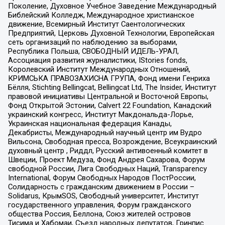
Поколение, Духовное Учебное Заведение Международный
Библейский Колледж, Международное христианское
движение, Всемирный Институт Саентологических
Предприятий, Церковь Духовной Технологии, Европейская
сеть организаций по наблюдению за выборами,
Республика Польша, СВОБОДНЫЙ ИДЕЛЬ-УРАЛ,
Ассоциация развития журналистики, IStories fonds,
Королевский Институт Международных Отношений,
КРИМСЬКА ПРАВОЗАХИСНА ГРУПА, Фонд имени Генриха
Бёлля, Stichting Bellingcat, Bellingcat Ltd, The Insider, Институт
правовой инициативы Центральной и Восточной Европы,
Фонд Открытой Эстонии, Calvert 22 Foundation, Канадский
украинский конгресс, Институт Макдональда-Лорье,
Украинская национальная федерация Канады,
Декабристы, Международный научный центр им Вудро
Вильсона, Свободная пресса, Возрождение, Всеукраинский
духовный центр , Риддл, Русский антивоенный комитет в
Швеции, Проект Медуза, Фонд Андрея Сахарова, Форум
свободной России, Лига Свободных Наций, Transparеncy
International, Форум Свободных Народов ПостРоссии,
Солидарность с гражданским движением в России –
Solidarus, КрымSOS, Свободный университет, Институт
государственного управления, Форум гражданского
общества Россия, Беллона, Союз жителей островов
Тисима и Хабомаи, Съезд народных депутатов, Гринпис