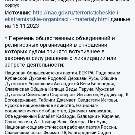
корпус
Источник:
http://nac.gov.ru/terroristicheskie-i-
ekstremistskie-organizacii-i-materialy.html
данные
на
16.11.2023
* Перечень общественных объединений и
религиозных организаций в отношении
которых судом принято вступившее в
законную силу решение о ликвидации или
запрете деятельности:
Национал-большевистская партия, ВЕК РА, Рада земли
Кубанской Духовно Родовой Державы Русь, Община
Духовного Управления Асгардской Веси Беловодья,
Славянская Община Капища Веды Перуна, Мужская
Духовная Семинария Староверов-Инглингов, Нурджулар, К
Богодержавию, Таблиги Джамаат, Свидетели Иеговы,
Русское национальное единство, Национал-
социалистическое общество, Джамаат мувахидов,
Объединенный Вилайат Кабарды, Балкарии и Карачая,
Союз славян, Ат-Такфир Валь-Хиджра, Пит Буль,
Национал-социалистическая рабочая партия России,
Славянский союз, Формат-18, Благородный Орден