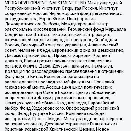
MEDIA DEVELOPMENT INVESTMENT FUND, Международный
Республиканский Институт, Открытая Россия, Институт
современной России, Черноморский фонд регионального
сотрудничества, Европейская Платформа за
Демократические Выборы, Международный центр
электоральных исследований, Германский фонд Маршалла
Соединенных Штатов, Тихоокеанский центр защиты
окружающей среды и природных ресурсов, Свободная
Россия, Всемирный конгресс украинцев, Атлантический
совет, Человек в беде, Европейский фонд за демократию,
Джеймстаунский фонд, Прожект Хармони, Родники
дракона, Врачи против насильственного извлечения
органов, Фалунь Дафа, Друзья Фалуньгун, Фалуньгун,
Коалиция по расследованию преследования в отношении
Фалуньгун в Китае, Всемирная организация по
расследованию преследований Фалуньгун, Пражский
гражданский центр, Ассоциация школ политических
исследований при Совете Европы, Центр либеральной
современности, Форум русскоязычных европейцев,
Немецко-русский обмен, Бард колледж, Европейский
выбор, Фонд Ходорковского, Оксфордский российский
фонд, Фонд Будущее России, Компания свободы
информации, Проект Медиа, Международное партнерство
за права человека, Духовное Управление Евангельских
Христиан Украинской Христианской Церкви, Новое