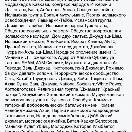
моджахедов Кавказа, Конгресс народов Ичкерии и
Дагестана, База, Асбат аль-Ансар, Священная война,
Исламская группа, Братья-мусульмане, Партия исламского
освобождения, Лашкар-И-Тайба, Исламская группа,
Движение Талибан, Исламская партия Туркестана,
Общество социальных реформ, Общество возрождения
исламского наследия, Дом двух святых, Джунд аш-Шам,
Исламский джихад, Аль-Каида, Имарат Кавказ, АБТО,
Правый сектор, Исламское государство, Джабха аль-
Нусра ли-Ахль аш-Шам, Народное ополчение имени К.
Минина и Д. Пожарского, Аджр от Аллаха Субхану уа
Тагьаля SHAM, АУМ Синрике, Муджахеды джамаата Ат-
Тавхида Валь-Джихад, Чистопольский Джамаат, Рохнамо
ба суи давлати исломи, Террористическое сообщество
Сеть, Катиба Таухид валь-Джихад, Хайят Тахрир аш-Шам,
Ахлю Сунна Валь Джамаа, National Socialism/White Power,
Артподготовка, Религиозная группа “Джамаат “Красный
пахарь”, Колумбайн, Хатлонский джамаат, Мусульманская
религиозная группа п. Кушкуль г. Оренбург, Крымско-
татарский добровольческий батальон имени Номана
Челебиджихана, Азов, Партия исламского возрождения
Таджикистана, Народная самооборона, Дуббайский
джамаат, московская ячейка, Батал-Хаджи Белхороев,
Маньяки Культ Убийц, Молодёжь Которая Улыбается,
Легион Свобода России, Айдар, Русский добровольческий