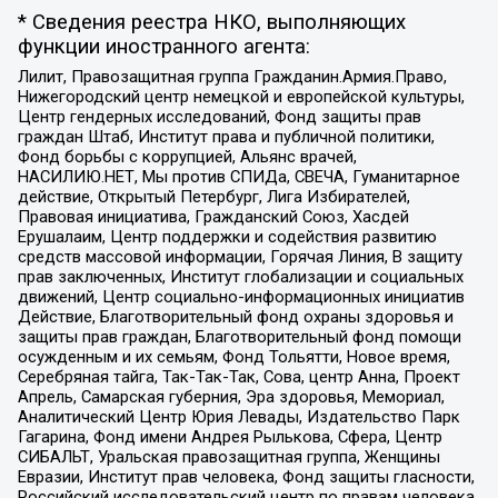
* Сведения реестра НКО, выполняющих
функции иностранного агента:
Лилит, Правозащитная группа Гражданин.Армия.Право,
Нижегородский центр немецкой и европейской культуры,
Центр гендерных исследований, Фонд защиты прав
граждан Штаб, Институт права и публичной политики,
Фонд борьбы с коррупцией, Альянс врачей,
НАСИЛИЮ.НЕТ, Мы против СПИДа, СВЕЧА, Гуманитарное
действие, Открытый Петербург, Лига Избирателей,
Правовая инициатива, Гражданский Союз, Хасдей
Ерушалаим, Центр поддержки и содействия развитию
средств массовой информации, Горячая Линия, В защиту
прав заключенных, Институт глобализации и социальных
движений, Центр социально-информационных инициатив
Действие, Благотворительный фонд охраны здоровья и
защиты прав граждан, Благотворительный фонд помощи
осужденным и их семьям, Фонд Тольятти, Новое время,
Серебряная тайга, Так-Так-Так, Сова, центр Анна, Проект
Апрель, Самарская губерния, Эра здоровья, Мемориал,
Аналитический Центр Юрия Левады, Издательство Парк
Гагарина, Фонд имени Андрея Рылькова, Сфера, Центр
СИБАЛЬТ, Уральская правозащитная группа, Женщины
Евразии, Институт прав человека, Фонд защиты гласности,
Российский исследовательский центр по правам человека,