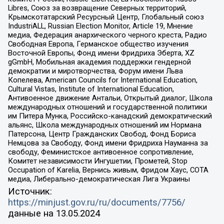
Libres, Союз за возвращение Северных территорий,
Крымскотатарский Ресурсный Центр, Глобальный союз
IndustriALL, Russian Election Monitor, Article 19, Мнение
медиа, Федерация анархического черного креста, Радио
Свободная Европа, Германское общество изучения
Восточной Европы, Фонд имени Фридриха Эберта, XZ
gGmbH, Мобильная академия поддержки гендерной
демократии и миротворчества, Форум имени Льва
Копелева, American Councils for International Education,
Cultural Vistas, Institute of International Education,
Антивоенное движение Антальи, Открытый диалог, Школа
международных отношений и государственной политики
им Питера Мунка, Российско-канадский демократический
альянс, Школа международных отношений им Нормана
Патерсона, Центр Гражданских Свобод, Фонд Бориса
Немцова за Свободу, Фонд имени Фридриха Науманна за
свободу, Феминистское антивоенное сопротивление,
Комитет независимости Ингушетии, Прометей, Stop
Occupation of Karelia, Вернись живым, Фридом Хаус, СОТА
медиа, Либерально-демократическая Лига Украины
Источник:
https://minjust.gov.ru/ru/documents/7756/
данные на
13.05.2024