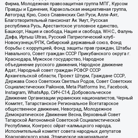
Фирма, Молодежная правозащитная группа МПГ, Курсом
Правды и Единения, Каракольская инициативная группа,
Автоград Крю, Союз Славянских Сил Руси, Алля-Аят,
Благотворительный пансионат Ак Умут, Русская
республика Русь, Арестантское уголовное единство,
Башкорт, Нация и свобода, Нация и свобода, W.H.С., Фалунь
Дафа, Иртыш Ultras, Русский Патриотический клуб-
Новокузнецк/РПК, Сибирский державный союз, Фонд
борьбы с коррупцией, Фонд защиты прав граждан, Штабы
Навального, Совет граждан СССР Прикубанского округа г.
Краснодара, Мужское государство, Народное
объединение русского движения, Народное движение
Адат, Народный совет граждан РСФСР СССР
Архангельской области, Проект Штурм, Граждане СССР,
Держава Союз Советских Светлых Родов, Совет Советских
Социалистических Районов, Meta Platforms Inc, Facebook,
Instagram, WhatsApp, СИЧ-С14, Добровольческое
Движение Организации украинских националистов, Черный
Комитет, Татарстанское Региональное Всетатарское
общественное движение, Невоград, Молодежное
Демократическое Движение Весна, Верховный Совет
Татарской Автономной Советской Социалистической
Республики, Конгресс ойрат-калмыцкого народа,
Исполнительный комитет совета народных депутатов
Красноярского края, Этническое национальное