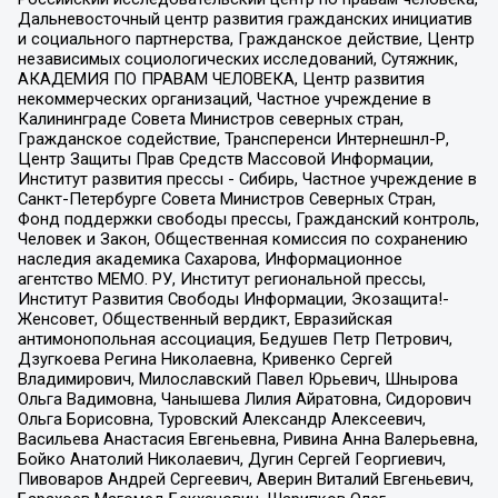
Дальневосточный центр развития гражданских инициатив
и социального партнерства, Гражданское действие, Центр
независимых социологических исследований, Сутяжник,
АКАДЕМИЯ ПО ПРАВАМ ЧЕЛОВЕКА, Центр развития
некоммерческих организаций, Частное учреждение в
Калининграде Совета Министров северных стран,
Гражданское содействие, Трансперенси Интернешнл-Р,
Центр Защиты Прав Средств Массовой Информации,
Институт развития прессы - Сибирь, Частное учреждение в
Санкт-Петербурге Совета Министров Северных Стран,
Фонд поддержки свободы прессы, Гражданский контроль,
Человек и Закон, Общественная комиссия по сохранению
наследия академика Сахарова, Информационное
агентство МЕМО. РУ, Институт региональной прессы,
Институт Развития Свободы Информации, Экозащита!-
Женсовет, Общественный вердикт, Евразийская
антимонопольная ассоциация, Бедушев Петр Петрович,
Дзугкоева Регина Николаевна, Кривенко Сергей
Владимирович, Милославский Павел Юрьевич, Шнырова
Ольга Вадимовна, Чанышева Лилия Айратовна, Сидорович
Ольга Борисовна, Туровский Александр Алексеевич,
Васильева Анастасия Евгеньевна, Ривина Анна Валерьевна,
Бойко Анатолий Николаевич, Дугин Сергей Георгиевич,
Пивоваров Андрей Сергеевич, Аверин Виталий Евгеньевич,