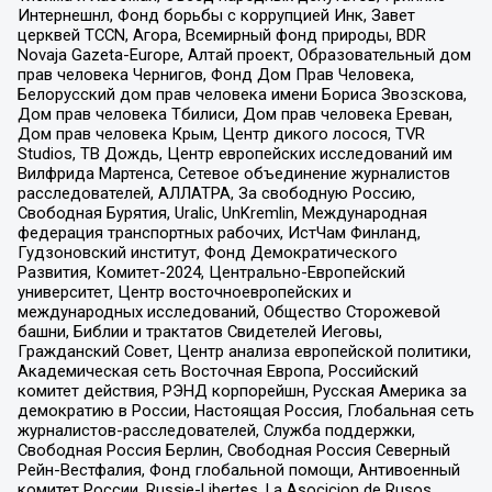
Интернешнл, Фонд борьбы с коррупцией Инк, Завет
церквей TCCN, Агора, Всемирный фонд природы, BDR
Novaja Gazeta-Europe, Алтай проект, Образовательный дом
прав человека Чернигов, Фонд Дом Прав Человека,
Белорусский дом прав человека имени Бориса Звозскова,
Дом прав человека Тбилиси, Дом прав человека Ереван,
Дом прав человека Крым, Центр дикого лосося, TVR
Studios, ТВ Дождь, Центр европейских исследований им
Вилфрида Мартенса, Сетевое объединение журналистов
расследователей, АЛЛАТРА, За свободную Россию,
Свободная Бурятия, Uralic, UnKremlin, Международная
федерация транспортных рабочих, ИстЧам Финланд,
Гудзоновский институт, Фонд Демократического
Развития, Комитет-2024, Центрально-Европейский
университет, Центр восточноевропейских и
международных исследований, Общество Сторожевой
башни, Библии и трактатов Свидетелей Иеговы,
Гражданский Совет, Центр анализа европейской политики,
Академическая сеть Восточная Европа, Российский
комитет действия, РЭНД корпорейшн, Русская Америка за
демократию в России, Настоящая Россия, Глобальная сеть
журналистов-расследователей, Служба поддержки,
Свободная Россия Берлин, Свободная Россия Северный
Рейн-Вестфалия, Фонд глобальной помощи, Антивоенный
комитет России, Russie-Libertes, La Asocicion de Rusos