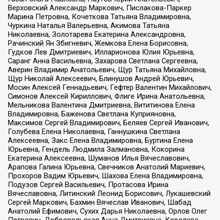
Верховский Александр Маркович, Пислакова-Паркер
Марина Петровна, Кочеткова Татьяна Владимировна,
Чуркина Наталья Валерьевна, Акимова Татьяна
Николаевна, Золотарева Екатерина Александровна,
Рачинский Ян Збигневич, Жемкова Елена Борисовна,
Гудков Лев Дмитриевич, Илларионова Юлия Юрьевна,
Саранг Анна Васильевна, Захарова Светлана Сергеевна,
Аверин Владимир Анатольевич, Щур Татьяна Михайловна,
Щур Николай Алексеевич, Блинушов Андрей Юрьевич,
Мосин Алексей Геннадьевич, Гефтер Валентин Михайлович,
Симонов Алексей Кириллович, Флиге Ирина Анатольевна,
Мельникова Валентина Дмитриевна, Вититинова Елена
Владимировна, Баженова Светлана Куприяновна,
Максимов Сергей Владимирович, Беляев Сергей Иванович,
Голубева Елена Николаевна, Ганнушкина Светлана
Алексеевна, Закс Елена Владимировна, Буртина Елена
Юрьевна, Гендель Людмила Залмановна, Кокорина
Екатерина Алексеевна, Шуманов Илья Вячеславович,
Арапова Галина Юрьевна, Свечников Анатолий Мариевич,
Прохоров Вадим Юрьевич, Шахова Елена Владимировна,
Подузов Сергей Васильевич, Протасова Ирина
Вячеславовна, Литинский Леонид Борисович, Лукашевский
Сергей Маркович, Бахмин Вячеслав Иванович, Шабад
Анатолий Ефимович, Сухих Дарья Николаевна, Орлов Олег