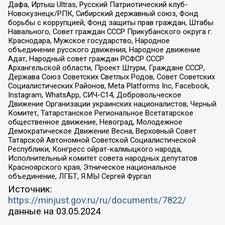
Дафа, Иртыш Ultras, Русский Патриотический клуб-
Новокузнецк/РПК, Сибирский державный союз, Фонд
борьбы с коррупцией, Фонд защиты прав граждан, Штабы
Навального, Совет граждан СССР Прикубанского округа г.
Краснодара, Мужское государство, Народное
объединение русского движения, Народное движение
Адат, Народный совет граждан РСФСР СССР
Архангельской области, Проект Штурм, Граждане СССР,
Держава Союз Советских Светлых Родов, Совет Советских
Социалистических Районов, Meta Platforms Inc, Facebook,
Instagram, WhatsApp, СИЧ-С14, Добровольческое
Движение Организации украинских националистов, Черный
Комитет, Татарстанское Региональное Всетатарское
общественное движение, Невоград, Молодежное
Демократическое Движение Весна, Верховный Совет
Татарской Автономной Советской Социалистической
Республики, Конгресс ойрат-калмыцкого народа,
Исполнительный комитет совета народных депутатов
Красноярского края, Этническое национальное
объединение, ЛГБТ, Я.МЫ Сергей Фургал
Источник:
https://minjust.gov.ru/ru/documents/7822/
данные на
03.05.2024