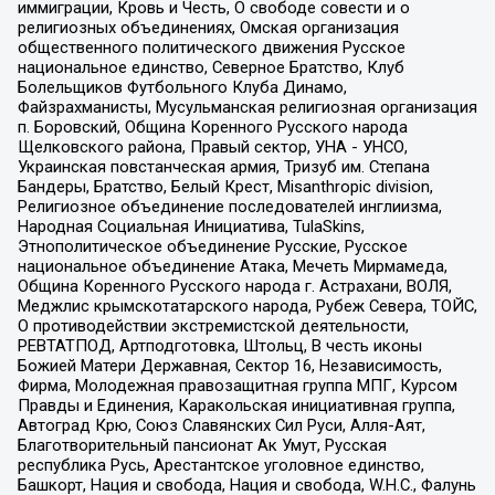
иммиграции, Кровь и Честь, О свободе совести и о
религиозных объединениях, Омская организация
общественного политического движения Русское
национальное единство, Северное Братство, Клуб
Болельщиков Футбольного Клуба Динамо,
Файзрахманисты, Мусульманская религиозная организация
п. Боровский, Община Коренного Русского народа
Щелковского района, Правый сектор, УНА - УНСО,
Украинская повстанческая армия, Тризуб им. Степана
Бандеры, Братство, Белый Крест, Misanthropic division,
Религиозное объединение последователей инглиизма,
Народная Социальная Инициатива, TulaSkins,
Этнополитическое объединение Русские, Русское
национальное объединение Атака, Мечеть Мирмамеда,
Община Коренного Русского народа г. Астрахани, ВОЛЯ,
Меджлис крымскотатарского народа, Рубеж Севера, ТОЙС,
О противодействии экстремистской деятельности,
РЕВТАТПОД, Артподготовка, Штольц, В честь иконы
Божией Матери Державная, Сектор 16, Независимость,
Фирма, Молодежная правозащитная группа МПГ, Курсом
Правды и Единения, Каракольская инициативная группа,
Автоград Крю, Союз Славянских Сил Руси, Алля-Аят,
Благотворительный пансионат Ак Умут, Русская
республика Русь, Арестантское уголовное единство,
Башкорт, Нация и свобода, Нация и свобода, W.H.С., Фалунь