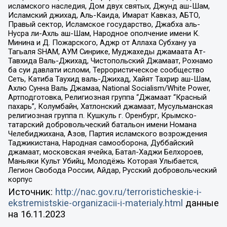
исламского наследия, Дом двух святых, Джунд аш-Шам,
Исламский джихад, Аль-Каида, Имарат Кавказ, АБТО,
Правый сектор, Исламское государство, Джабха аль-
Нусра ли-Ахль аш-Шам, Народное ополчение имени К.
Минина и Д. Пожарского, Аджр от Аллаха Субхану уа
Тагьаля SHAM, АУМ Синрике, Муджахеды джамаата Ат-
Тавхида Валь-Джихад, Чистопольский Джамаат, Рохнамо
ба суи давлати исломи, Террористическое сообщество
Сеть, Катиба Таухид валь-Джихад, Хайят Тахрир аш-Шам,
Ахлю Сунна Валь Джамаа, National Socialism/White Power,
Артподготовка, Религиозная группа “Джамаат “Красный
пахарь”, Колумбайн, Хатлонский джамаат, Мусульманская
религиозная группа п. Кушкуль г. Оренбург, Крымско-
татарский добровольческий батальон имени Номана
Челебиджихана, Азов, Партия исламского возрождения
Таджикистана, Народная самооборона, Дуббайский
джамаат, московская ячейка, Батал-Хаджи Белхороев,
Маньяки Культ Убийц, Молодёжь Которая Улыбается,
Легион Свобода России, Айдар, Русский добровольческий
корпус
Источник:
http://nac.gov.ru/terroristicheskie-i-
ekstremistskie-organizacii-i-materialy.html
данные
на
16.11.2023