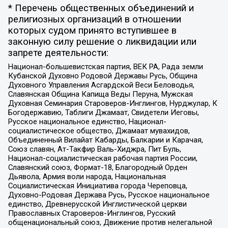
* Перечень общественных объединений и
религиозных организаций в отношении
которых судом принято вступившее в
законную силу решение о ликвидации или
запрете деятельности:
Национал-большевистская партия, ВЕК РА, Рада земли
Кубанской Духовно Родовой Державы Русь, Община
Духовного Управления Асгардской Веси Беловодья,
Славянская Община Капища Веды Перуна, Мужская
Духовная Семинария Староверов-Инглингов, Нурджулар, К
Богодержавию, Таблиги Джамаат, Свидетели Иеговы,
Русское национальное единство, Национал-
социалистическое общество, Джамаат мувахидов,
Объединенный Вилайат Кабарды, Балкарии и Карачая,
Союз славян, Ат-Такфир Валь-Хиджра, Пит Буль,
Национал-социалистическая рабочая партия России,
Славянский союз, Формат-18, Благородный Орден
Дьявола, Армия воли народа, Национальная
Социалистическая Инициатива города Череповца,
Духовно-Родовая Держава Русь, Русское национальное
единство, Древнерусской Инглистической церкви
Православных Староверов-Инглингов, Русский
общенациональный союз, Движение против нелегальной