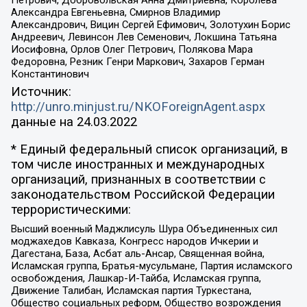
Петрович, Добровольская Анна Дмитриевна, Королева
Александра Евгеньевна, Смирнов Владимир
Александрович, Вицин Сергей Ефимович, Золотухин Борис
Андреевич, Левинсон Лев Семенович, Локшина Татьяна
Иосифовна, Орлов Олег Петрович, Полякова Мара
Федоровна, Резник Генри Маркович, Захаров Герман
Константинович
Источник:
http://unro.minjust.ru/NKOForeignAgent.aspx
данные на
24.03.2022
* Единый федеральный список организаций, в
том числе иностранных и международных
организаций, признанных в соответствии с
законодательством Российской Федерации
террористическими:
Высший военный Маджлисуль Шура Объединенных сил
моджахедов Кавказа, Конгресс народов Ичкерии и
Дагестана, База, Асбат аль-Ансар, Священная война,
Исламская группа, Братья-мусульмане, Партия исламского
освобождения, Лашкар-И-Тайба, Исламская группа,
Движение Талибан, Исламская партия Туркестана,
Общество социальных реформ, Общество возрождения