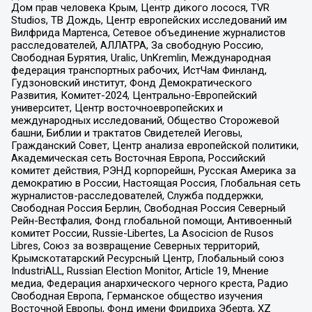
Дом прав человека Крым, Центр дикого лосося, TVR
Studios, ТВ Дождь, Центр европейских исследований им
Вилфрида Мартенса, Сетевое объединение журналистов
расследователей, АЛЛАТРА, За свободную Россию,
Свободная Бурятия, Uralic, UnKremlin, Международная
федерация транспортных рабочих, ИстЧам Финланд,
Гудзоновский институт, Фонд Демократического
Развития, Комитет-2024, Центрально-Европейский
университет, Центр восточноевропейских и
международных исследований, Общество Сторожевой
башни, Библии и трактатов Свидетелей Иеговы,
Гражданский Совет, Центр анализа европейской политики,
Академическая сеть Восточная Европа, Российский
комитет действия, РЭНД корпорейшн, Русская Америка за
демократию в России, Настоящая Россия, Глобальная сеть
журналистов-расследователей, Служба поддержки,
Свободная Россия Берлин, Свободная Россия Северный
Рейн-Вестфалия, Фонд глобальной помощи, Антивоенный
комитет России, Russie-Libertes, La Asocicion de Rusos
Libres, Союз за возвращение Северных территорий,
Крымскотатарский Ресурсный Центр, Глобальный союз
IndustriALL, Russian Election Monitor, Article 19, Мнение
медиа, Федерация анархического черного креста, Радио
Свободная Европа, Германское общество изучения
Восточной Европы, Фонд имени Фридриха Эберта, XZ