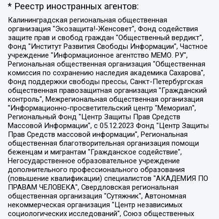
* Реестр иностранных агентов:
Калининградская региональная общественная организация "Экозащита!-Женсовет", Фонд содействия защите прав и свобод граждан "Общественный вердикт", Фонд "Институт Развития Свободы Информации", Частное учреждение "Информационное агентство МЕМО. РУ", Региональная общественная организация "Общественная комиссия по сохранению наследия академика Сахарова", Фонд поддержки свободы прессы, Санкт-Петербургская общественная правозащитная организация "Гражданский контроль", Межрегиональная общественная организация "Информационно-просветительский центр "Мемориал", Региональный Фонд "Центр Защиты Прав Средств Массовой Информации", с 05.12.2023 Фонд "Центр Защиты Прав Средств массовой информации", Региональная общественная благотворительная организация помощи беженцам и мигрантам "Гражданское содействие", Негосударственное образовательное учреждение дополнительного профессионального образования (повышение квалификации) специалистов "АКАДЕМИЯ ПО ПРАВАМ ЧЕЛОВЕКА", Свердловская региональная общественная организация "Сутяжник", Автономная некоммерческая организация "Центр независимых социологических исследований", Союз общественных объединений "Российский исследовательский центр по правам человека", Региональное общественное учреждение научно-информационный центр "МЕМОРИАЛ", Некоммерческая организация "Фонд защиты гласности", Автономная некоммерческая организация "Институт прав человека", Городская общественная организация "Екатеринбургское общество "МЕМОРИАЛ", Городская общественная организация "Рязанское историко-просветительское и правозащитное общество "Мемориал" (Рязанский Мемориал), Челябинский региональный орган общественной самодеятельности – женское общественное объединение "Женщины Евразии", Челябинский региональный орган общественной самодеятельности "Уральская правозащитная группа", Фонд содействия защите здоровья и социальной справедливости имени Андрея Рылькова, Автономная Некоммерческая Организация "Аналитический Центр Юрия Левады", Автономная некоммерческая организация социальной поддержки населения "Проект Апрель", Региональная общественная организация помощи женщинам и детям, находящимся в кризисной ситуации "Информационно-методический центр "Анна", Фонд содействия развитию массовых коммуникаций и правовому просвещению "Так-так-Так", Фонд содействия устойчивому развитию "Серебряная тайга", Свердловский региональный общественный фонд социальных проектов "Новое время", "Idel.Реалии", Кавказ.Реалии, Крым.Реалии, Телеканал Настоящее Время, Татаро-башкирская служба Радио Свобода (Azatliq Radiosi), Радио Свободная Европа/Радио Свобода (PCE/PC), "Сибирь.Реалии", "Фактограф", Благотворительный фонд помощи осужденным и их семьям, Автономная некоммерческая организация "Институт глобализации и социальных движений", Фонд "В защиту прав заключенных", Частное учреждение "Центр поддержки и содействия развитию средств массовой информации", Пензенский региональный общественный благотворительный фонд "Гражданский союз", "Север.Реалии", Некоммерческая организация Фонд "Правовая инициатива", Общество с ограниченной ответственностью "Радио Свободная Европа/Радио Свобода", Чешское информационное агентство "MEDIUM-ORIENT", Красноярская региональная общественная организация "Мы против СПИДа", Камалягин Денис Николаевич, Маркелов Сергей Евгеньевич, Пономарев Лев Александрович, Савицкая Людмила Алексеевна, Автономная некоммерческая организация "Центр по работе с проблемой насилия "НАСИЛИЮ.НЕТ", Межрегиональный профессиональный союз работников здравоохранения "Альянс врачей", Юридическое лицо, зарегистрированное в Латвийской Республике, SIA "Medusa Project" (регистрационный номер 40103797863, дата регистрации 10.06.2014), Некоммерческая организация "Фонд по борьбе с коррупцией", Автономная некоммерческая организация "Институт права и публичной политики", Баданин Роман Сергеевич, Гликин Максим Александрович, Железнова Мария Михайловна, Лукьянова Юлия Сергеевна, Маетная Елизавета Витальевна, Маняхин Петр Борисович, Чуракова Ольга Владимировна, Ярош Юлия Петровна, Юридическое лицо "The Insider SIA", зарегистрированное в Риге, Латвийская Республика (дата регистрации 26.06.2015), являющееся администратором доменного имени интернет-издания "The Insider SIA", https://theins.ru, Постернак Алексей Евгеньевич, Рубин Михаил Аркадьевич, Анин Роман Александрович, Юридическое лицо Istories fonds, зарегистрированное в Латвийской Республике (регистрационный номер 50008295751, дата регистрации 24.02.2020), Великовский Дмитрий Александрович, Долинина Ирина Николаевна, Мароховская Алеся Алексеевна, Шлейнов Роман Юрьевич, Шмагун Олеся Валентиновна, Общество с ограниченной ответственностью "Альтаир 2021", Общество с ограниченной ответственностью "Вега 2021", Общество с ограниченной ответственностью "Главный редактор 2021", Общество с ограниченной ответственностью "Ромашки монолит", Важенков Артем Валерьевич, Ивановская областная общественная организация "Центр гендерных исследований", Гурман Юрий Альбертович, Медиапроект "ОВД-Инфо", Егоров Владимир Владимирович, Жилинский Владимир Александрович, Общество с ограниченной ответственностью "ЗП", Иванова София Юрьевна, Карезина Инна Павловна, Кильтау Екатерина Викторовна, Петров Алексей Викторович, Пискунов Сергей Евгеньевич, Смирнов Сергей Сергеевич, Тихонов Михаил Сергеевич, Общество с ограниченной ответственностью "ЖУРНАЛИСТ-ИНОСТРАННЫЙ АГЕНТ", Арапова Галина Юрьевна, Вольтская Татьяна Анатольевна, Американская компания "Mason G.E.S. Anonymous Foundation" (США), являющаяся владельцем интернет-издания https://mnews.world/, Компания "Stichting Bellingcat", зарегистрированная в Нидерландах (дата регистрации 11.07.2018), Захаров Андрей Вячеславович, Клепиковская Екатерина Дмитриевна, Общество с ограниченной ответственностью "МЕМО", Перл Роман Александрович, Симонов Евгений Алексеевич, Соловьева Елена Анатольевна, Сотников Даниил Владимирович, Сурначева Елизавета Дмитриевна, Автономная некоммерческая организация по защите прав человека и информированию населения "Якутия – Наше Мнение", Общество с ограниченной ответственностью "Москоу диджитал медиа", с 26.01.2023 Общество с ограниченной ответственностью "Чайка Белые сады", Ветошкина Валерия Валерьевна, Заговора Максим Александрович, Межрегиональное общественное движение "Российская ЛГБТ - сеть", Оленичев Максим Владимирович, Павлов Иван Юрьевич, Скворцова Елена Сергеевна, Общество с ограниченной ответственностью "Как бы инагент", Кочетков Игорь Викторович, Общество с ограниченной ответственностью "Честные выборы", Еланчик Олег Александрович, Общество с ограниченной ответственностью "Нобелевский призыв", Гималова Регина Эмилевна, Григорьев Андрей Валерьевич, Григорьева Алина Александровна, Ассоциация по содействию защите прав призывников, альтернативнослужащих и военнослужащих "Правозащитная группа "Гражданин.Армия.Право", Хисамова Регина Фаритовна, Автономная некоммерческая организация по реализации социально-правовых программ "Лилит", Дальневосточное общественное движение "Маяк", Санкт-Петербургская ЛГБТ-инициативная группа "Выход", Инициативная группа ЛГБТ+ "Реверс", Алексеев Андрей Викторович, Бекбулатова Таисия Львовна, Беляев Иван Михайлович, Владыкина Елена Сергеевна, Гельман Марат Александрович, Никульшина Вероника Юрьевна, Толоконникова Надежда Андреевна, Шендерович Виктор Анатольевич, Общество с ограниченной ответственностью "Данное сообщение", Общество с ограниченной ответственностью Издательский дом "Новая глава", Айнбиндер Александра Александровна, Московский комьюнити-центр для ЛГБТ+инициатив, Благотворительный фонд развития филантропии, Deutsche Welle (Германия, Kurt-Schumacher-Strasse 3, 53113 Bonn), Борзунова Мария Михайловна, Воробьев Виктор Викторович, Голубева Анна Львовна, Константинова Алла Михайловна, Малкова Ирина Владимировна, Мурадов Мурад Абдулгалимович, Осетинская Елизавета Николаевна, Понасенков Евгений Николаевич, Ганапольский Матвей Юрьевич, Киселев Евгений Алексеевич, Борухович Ирина Григорьевна, Дремин Иван Тимофеевич, Дубровский Дмитрий Викторович, Красноярская региональная общественная организация поддержки и развития альтернативных образовательных технологий и межкультурных коммуникаций "ИНТЕРРА", Маяковская Екатерина Алексеевна, Фейгин Марк Захарович, Филимонов Андрей Викторович, Дзугкоева Регина Николаевна, Доброхотов Роман Александрович, Дудь Юрий Александрович, Елкин Сергей Владимирович, Кругликов Кирилл Игоревич, Сабунаева Мария Леонидовна, Семенов Алексей Владимирович, Шаинян Карен Багратович, Шульман Екатерина Михайловна, Асафьев Артур Валерьевич, Вахштайн Виктор Семенович, Венедиктов Алексей Алексеевич, Лушникова Екатерина Евгеньевна, Волков Леонид Михайлович, Невзоров Александр Глебович, Пархоменко Сергей Борисович, Сироткин Ярослав Николаевич, Кара-Мурза Владимир Владимирович, Баранова Наталья Владимировна, Гозман Леонид Яковлевич, Кагарлицкий Борис Юльевич, Климарев Михаил Валерьевич, Милов Владимир Станиславович, Автономная некоммерческая организация Краснодарский центр современного искусства "Типография", Моргенштерн Алишер Тагирович, Соболь Любовь Эдуардовна, Общество с ограниченной ответственностью "ЛИЗА НОРМ", Каспаров Гарри Кимович, Ходорковский Михаил Борисович, Общество с ограниченной ответственностью "Апрельские тезисы", Данилович Ирина Брониславовна, Кашин Олег Владимирович, Петров Николай Владимирович, Пивоваров Алексей Владимирович, Соколов Михаил Владимирович, Цветкова Юлия Владимировна, Чичваркин Евгений Александрович, Комитет против пыток/Команда против пыток, Общество с ограниченной ответственностью "Первый научный", Общество с ограниченной ответственностью "Вертолет и ко", Белоцерковская Вероника Борисовна, Кац Максим Евгеньевич, Лазарева Татьяна Юрьевна, Шаведдинов Руслан Табризович, Яшин Илья Валерьевич, Общество с ограниченной ответственностью "Иноагент ААВ", Алешковский Дмитрий Петрович, Альбац Евгения Марковна, Быков Дмитрий Львович, Галямина Юлия Евгеньевна, Лойко Сергей Леонидович, Мартынов Кирилл Константинович, Медведев Сергей Александрович, Крашенинников Федор Геннадиевич, Гордеева Катерина Вл