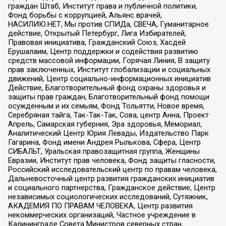
граждан Штаб, Институт права и публичной политики,
Фонд борьбы с коррупцией, Альянс врачей,
НАСИЛИЮ.НЕТ, Мы против СПИДа, СВЕЧА, Гуманитарное
действие, Открытый Петербург, Лига Избирателей,
Правовая инициатива, Гражданский Союз, Хасдей
Ерушалаим, Центр поддержки и содействия развитию
средств массовой информации, Горячая Линия, В защиту
прав заключенных, Институт глобализации и социальных
движений, Центр социально-информационных инициатив
Действие, Благотворительный фонд охраны здоровья и
защиты прав граждан, Благотворительный фонд помощи
осужденным и их семьям, Фонд Тольятти, Новое время,
Серебряная тайга, Так-Так-Так, Сова, центр Анна, Проект
Апрель, Самарская губерния, Эра здоровья, Мемориал,
Аналитический Центр Юрия Левады, Издательство Парк
Гагарина, Фонд имени Андрея Рылькова, Сфера, Центр
СИБАЛЬТ, Уральская правозащитная группа, Женщины
Евразии, Институт прав человека, Фонд защиты гласности,
Российский исследовательский центр по правам человека,
Дальневосточный центр развития гражданских инициатив
и социального партнерства, Гражданское действие, Центр
независимых социологических исследований, Сутяжник,
АКАДЕМИЯ ПО ПРАВАМ ЧЕЛОВЕКА, Центр развития
некоммерческих организаций, Частное учреждение в
Калининграде Совета Министров северных стран,