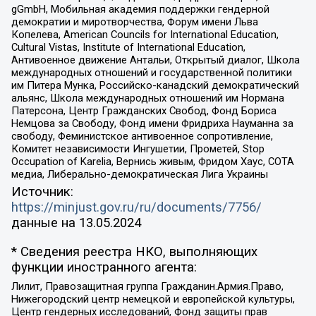
gGmbH, Мобильная академия поддержки гендерной
демократии и миротворчества, Форум имени Льва
Копелева, American Councils for International Education,
Cultural Vistas, Institute of International Education,
Антивоенное движение Антальи, Открытый диалог, Школа
международных отношений и государственной политики
им Питера Мунка, Российско-канадский демократический
альянс, Школа международных отношений им Нормана
Патерсона, Центр Гражданских Свобод, Фонд Бориса
Немцова за Свободу, Фонд имени Фридриха Науманна за
свободу, Феминистское антивоенное сопротивление,
Комитет независимости Ингушетии, Прометей, Stop
Occupation of Karelia, Вернись живым, Фридом Хаус, СОТА
медиа, Либерально-демократическая Лига Украины
Источник:
https://minjust.gov.ru/ru/documents/7756/
данные на
13.05.2024
* Сведения реестра НКО, выполняющих
функции иностранного агента:
Лилит, Правозащитная группа Гражданин.Армия.Право,
Нижегородский центр немецкой и европейской культуры,
Центр гендерных исследований, Фонд защиты прав