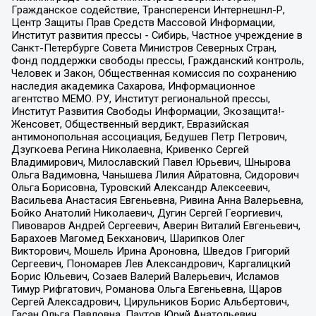
Гражданское содействие, Трансперенси Интернешнл-Р,
Центр Защиты Прав Средств Массовой Информации,
Институт развития прессы - Сибирь, Частное учреждение в
Санкт-Петербурге Совета Министров Северных Стран,
Фонд поддержки свободы прессы, Гражданский контроль,
Человек и Закон, Общественная комиссия по сохранению
наследия академика Сахарова, Информационное
агентство МЕМО. РУ, Институт региональной прессы,
Институт Развития Свободы Информации, Экозащита!-
Женсовет, Общественный вердикт, Евразийская
антимонопольная ассоциация, Бедушев Петр Петрович,
Дзугкоева Регина Николаевна, Кривенко Сергей
Владимирович, Милославский Павел Юрьевич, Шнырова
Ольга Вадимовна, Чанышева Лилия Айратовна, Сидорович
Ольга Борисовна, Туровский Александр Алексеевич,
Васильева Анастасия Евгеньевна, Ривина Анна Валерьевна,
Бойко Анатолий Николаевич, Дугин Сергей Георгиевич,
Пивоваров Андрей Сергеевич, Аверин Виталий Евгеньевич,
Барахоев Магомед Бекханович, Шарипков Олег
Викторович, Мошель Ирина Ароновна, Шведов Григорий
Сергеевич, Пономарев Лев Александрович, Каргалицкий
Борис Юльевич, Созаев Валерий Валерьевич, Исламов
Тимур Рифгатович, Романова Ольга Евгеньевна, Щаров
Сергей Алексадрович, Цирульников Борис Альбертович,
Гасан Ольга Павловна, Паутов Юрий Анатольевич,