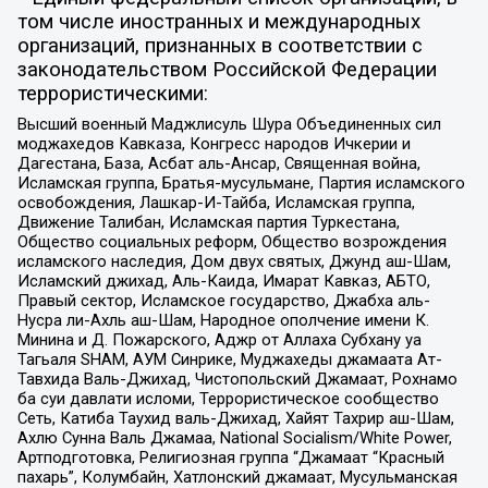
том числе иностранных и международных
организаций, признанных в соответствии с
законодательством Российской Федерации
террористическими:
Высший военный Маджлисуль Шура Объединенных сил
моджахедов Кавказа, Конгресс народов Ичкерии и
Дагестана, База, Асбат аль-Ансар, Священная война,
Исламская группа, Братья-мусульмане, Партия исламского
освобождения, Лашкар-И-Тайба, Исламская группа,
Движение Талибан, Исламская партия Туркестана,
Общество социальных реформ, Общество возрождения
исламского наследия, Дом двух святых, Джунд аш-Шам,
Исламский джихад, Аль-Каида, Имарат Кавказ, АБТО,
Правый сектор, Исламское государство, Джабха аль-
Нусра ли-Ахль аш-Шам, Народное ополчение имени К.
Минина и Д. Пожарского, Аджр от Аллаха Субхану уа
Тагьаля SHAM, АУМ Синрике, Муджахеды джамаата Ат-
Тавхида Валь-Джихад, Чистопольский Джамаат, Рохнамо
ба суи давлати исломи, Террористическое сообщество
Сеть, Катиба Таухид валь-Джихад, Хайят Тахрир аш-Шам,
Ахлю Сунна Валь Джамаа, National Socialism/White Power,
Артподготовка, Религиозная группа “Джамаат “Красный
пахарь”, Колумбайн, Хатлонский джамаат, Мусульманская