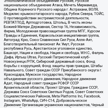
Этнополитическое объединение Русские, Русское
национальное объединение Атака, Мечеть Мирмамеда,
Община Коренного Русского народа г. Астрахани, ВОЛЯ,
Меджлис крымскотатарского народа, Рубеж Севера, ТОЙС,
О противодействии экстремистской деятельности,
РЕВТАТПОД, Артподготовка, Штольц, В честь иконы
Божией Матери Державная, Сектор 16, Независимость,
Фирма, Молодежная правозащитная группа МПГ, Курсом
Правды и Единения, Каракольская инициативная группа,
Автоград Крю, Союз Славянских Сил Руси, Алля-Аят,
Благотворительный пансионат Ак Умут, Русская
республика Русь, Арестантское уголовное единство,
Башкорт, Нация и свобода, Нация и свобода, W.H.С., Фалунь
Дафа, Иртыш Ultras, Русский Патриотический клуб-
Новокузнецк/РПК, Сибирский державный союз, Фонд
борьбы с коррупцией, Фонд защиты прав граждан, Штабы
Навального, Совет граждан СССР Прикубанского округа г.
Краснодара, Мужское государство, Народное
объединение русского движения, Народное движение
Адат, Народный совет граждан РСФСР СССР
Архангельской области, Проект Штурм, Граждане СССР,
Держава Союз Советских Светлых Родов, Совет Советских
Социалистических Районов, Meta Platforms Inc, Facebook,
Instagram, WhatsApp, СИЧ-С14, Добровольческое
Движение Организации украинских националистов, Черный