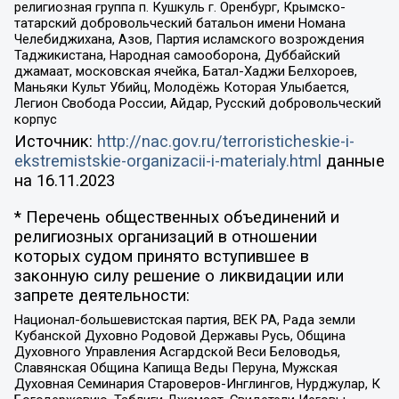
религиозная группа п. Кушкуль г. Оренбург, Крымско-
татарский добровольческий батальон имени Номана
Челебиджихана, Азов, Партия исламского возрождения
Таджикистана, Народная самооборона, Дуббайский
джамаат, московская ячейка, Батал-Хаджи Белхороев,
Маньяки Культ Убийц, Молодёжь Которая Улыбается,
Легион Свобода России, Айдар, Русский добровольческий
корпус
Источник:
http://nac.gov.ru/terroristicheskie-i-
ekstremistskie-organizacii-i-materialy.html
данные
на
16.11.2023
* Перечень общественных объединений и
религиозных организаций в отношении
которых судом принято вступившее в
законную силу решение о ликвидации или
запрете деятельности:
Национал-большевистская партия, ВЕК РА, Рада земли
Кубанской Духовно Родовой Державы Русь, Община
Духовного Управления Асгардской Веси Беловодья,
Славянская Община Капища Веды Перуна, Мужская
Духовная Семинария Староверов-Инглингов, Нурджулар, К