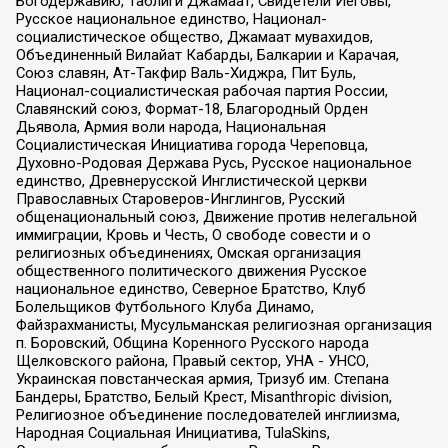
Богодержавию, Таблиги Джамаат, Свидетели Иеговы,
Русское национальное единство, Национал-
социалистическое общество, Джамаат мувахидов,
Объединенный Вилайат Кабарды, Балкарии и Карачая,
Союз славян, Ат-Такфир Валь-Хиджра, Пит Буль,
Национал-социалистическая рабочая партия России,
Славянский союз, Формат-18, Благородный Орден
Дьявола, Армия воли народа, Национальная
Социалистическая Инициатива города Череповца,
Духовно-Родовая Держава Русь, Русское национальное
единство, Древнерусской Инглистической церкви
Православных Староверов-Инглингов, Русский
общенациональный союз, Движение против нелегальной
иммиграции, Кровь и Честь, О свободе совести и о
религиозных объединениях, Омская организация
общественного политического движения Русское
национальное единство, Северное Братство, Клуб
Болельщиков Футбольного Клуба Динамо,
Файзрахманисты, Мусульманская религиозная организация
п. Боровский, Община Коренного Русского народа
Щелковского района, Правый сектор, УНА - УНСО,
Украинская повстанческая армия, Тризуб им. Степана
Бандеры, Братство, Белый Крест, Misanthropic division,
Религиозное объединение последователей инглиизма,
Народная Социальная Инициатива, TulaSkins,