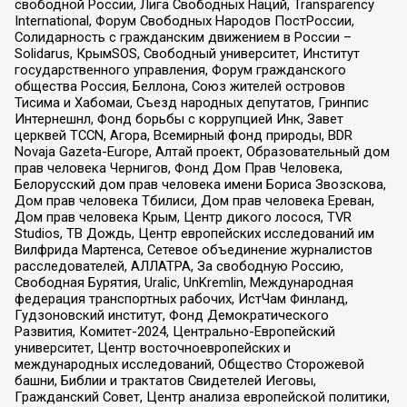
свободной России, Лига Свободных Наций, Transparеncy
International, Форум Свободных Народов ПостРоссии,
Солидарность с гражданским движением в России –
Solidarus, КрымSOS, Свободный университет, Институт
государственного управления, Форум гражданского
общества Россия, Беллона, Союз жителей островов
Тисима и Хабомаи, Съезд народных депутатов, Гринпис
Интернешнл, Фонд борьбы с коррупцией Инк, Завет
церквей TCCN, Агора, Всемирный фонд природы, BDR
Novaja Gazeta-Europe, Алтай проект, Образовательный дом
прав человека Чернигов, Фонд Дом Прав Человека,
Белорусский дом прав человека имени Бориса Звозскова,
Дом прав человека Тбилиси, Дом прав человека Ереван,
Дом прав человека Крым, Центр дикого лосося, TVR
Studios, ТВ Дождь, Центр европейских исследований им
Вилфрида Мартенса, Сетевое объединение журналистов
расследователей, АЛЛАТРА, За свободную Россию,
Свободная Бурятия, Uralic, UnKremlin, Международная
федерация транспортных рабочих, ИстЧам Финланд,
Гудзоновский институт, Фонд Демократического
Развития, Комитет-2024, Центрально-Европейский
университет, Центр восточноевропейских и
международных исследований, Общество Сторожевой
башни, Библии и трактатов Свидетелей Иеговы,
Гражданский Совет, Центр анализа европейской политики,