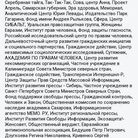
Серебряная тайга, Так-Так-Так, Сова, центр Анна, Проект
Апрель, Самарская губерния, Эра здоровья, Мемориал,
Аналитический Центр Юрия Левады, Издательство Парк
Гагарина, Фонд имени Андрея Рылькова, Сфера, Центр
СИБАЛЬТ, Уральская правозащитная группа, Женщины
Евразии, Институт прав человека, Фонд защиты гласности,
Российский исследовательский центр по правам человека,
Дальневосточный центр развития гражданских инициатив
и социального партнерства, Гражданское действие, Центр
независимых социологических исследований, Сутяжник,
АКАДЕМИЯ ПО ПРАВАМ ЧЕЛОВЕКА, Центр развития
некоммерческих организаций, Частное учреждение в
Калининграде Совета Министров северных стран,
Гражданское содействие, Трансперенси Интернешнл-Р,
Центр Защиты Прав Средств Массовой Информации,
Институт развития прессы - Сибирь, Частное учреждение в
Санкт-Петербурге Совета Министров Северных Стран,
Фонд поддержки свободы прессы, Гражданский контроль,
Человек и Закон, Общественная комиссия по сохранению
наследия академика Сахарова, Информационное
агентство МЕМО. РУ, Институт региональной прессы,
Институт Развития Свободы Информации, Экозащита!-
Женсовет, Общественный вердикт, Евразийская
антимонопольная ассоциация, Бедушев Петр Петрович,
Дзугкоева Регина Николаевна, Кривенко Сергей