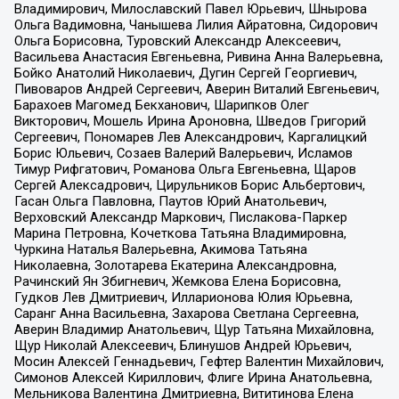
Владимирович, Милославский Павел Юрьевич, Шнырова
Ольга Вадимовна, Чанышева Лилия Айратовна, Сидорович
Ольга Борисовна, Туровский Александр Алексеевич,
Васильева Анастасия Евгеньевна, Ривина Анна Валерьевна,
Бойко Анатолий Николаевич, Дугин Сергей Георгиевич,
Пивоваров Андрей Сергеевич, Аверин Виталий Евгеньевич,
Барахоев Магомед Бекханович, Шарипков Олег
Викторович, Мошель Ирина Ароновна, Шведов Григорий
Сергеевич, Пономарев Лев Александрович, Каргалицкий
Борис Юльевич, Созаев Валерий Валерьевич, Исламов
Тимур Рифгатович, Романова Ольга Евгеньевна, Щаров
Сергей Алексадрович, Цирульников Борис Альбертович,
Гасан Ольга Павловна, Паутов Юрий Анатольевич,
Верховский Александр Маркович, Пислакова-Паркер
Марина Петровна, Кочеткова Татьяна Владимировна,
Чуркина Наталья Валерьевна, Акимова Татьяна
Николаевна, Золотарева Екатерина Александровна,
Рачинский Ян Збигневич, Жемкова Елена Борисовна,
Гудков Лев Дмитриевич, Илларионова Юлия Юрьевна,
Саранг Анна Васильевна, Захарова Светлана Сергеевна,
Аверин Владимир Анатольевич, Щур Татьяна Михайловна,
Щур Николай Алексеевич, Блинушов Андрей Юрьевич,
Мосин Алексей Геннадьевич, Гефтер Валентин Михайлович,
Симонов Алексей Кириллович, Флиге Ирина Анатольевна,
Мельникова Валентина Дмитриевна, Вититинова Елена