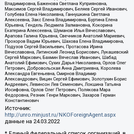
Владимировна, Баженова Светлана Куприяновна,
Максимов Сергей Владимирович, Беляев Сергей Иванович,
Голубева Елена Николаевна, Ганнушкина Светлана
Алексеевна, Закс Елена Владимировна, Буртина Елена
Юрьевна, Гендель Людмила Залмановна, Кокорина
Екатерина Алексеевна, Шуманов Илья Вячеславович,
Арапова Галина Юрьевна, Свечников Анатолий Мариевич,
Прохоров Вадим Юрьевич, Шахова Елена Владимировна,
Подузов Сергей Васильевич, Протасова Ирина
Вячеславовна, Литинский Леонид Борисович, Лукашевский
Сергей Маркович, Бахмин Вячеслав Иванович, Шабад
Анатолий Ефимович, Сухих Дарья Николаевна, Орлов Олег
Петрович, Добровольская Анна Дмитриевна, Королева
Александра Евгеньевна, Смирнов Владимир
Александрович, Вицин Сергей Ефимович, Золотухин Борис
Андреевич, Левинсон Лев Семенович, Локшина Татьяна
Иосифовна, Орлов Олег Петрович, Полякова Мара
Федоровна, Резник Генри Маркович, Захаров Герман
Константинович
Источник:
http://unro.minjust.ru/NKOForeignAgent.aspx
данные на
24.03.2022
* Единый федеральный список организаций, в