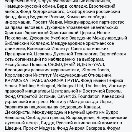
современности, Форум русскоязычных европейцев,
Немецко-русский обмен, Бард колледж, Европейский
выбор, Фонд Ходорковского, Оксфордский российский
фонд, Фонд Будущее России, Компания свободы
информации, Проект Медиа, Международное партнерство
за права человека, Духовное Управление Евангельских
Христиан Украинской Христианской Церкви, Новое
Поколение, Духовное Учебное Заведение Международный
Библейский Колледж, Международное христианское
движение, Всемирный Институт Саентологических
Предприятий, Церковь Духовной Технологии, Европейская
сеть организаций по наблюдению за выборами,
Республика Польша, СВОБОДНЫЙ ИДЕЛЬ-УРАЛ,
Ассоциация развития журналистики, IStories fonds,
Королевский Институт Международных Отношений,
КРИМСЬКА ПРАВОЗАХИСНА ГРУПА, Фонд имени Генриха
Бёлля, Stichting Bellingcat, Bellingcat Ltd, The Insider, Институт
правовой инициативы Центральной и Восточной Европы,
Фонд Открытой Эстонии, Calvert 22 Foundation, Канадский
украинский конгресс, Институт Макдональда-Лорье,
Украинская национальная федерация Канады,
Декабристы, Международный научный центр им Вудро
Вильсона, Свободная пресса, Возрождение, Всеукраинский
духовный центр , Риддл, Русский антивоенный комитет в
Швеции, Проект Медуза, Фонд Андрея Сахарова, Форум