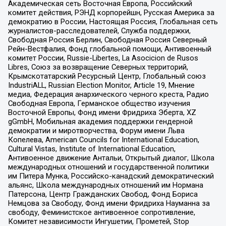
Академическая сеть Восточная Европа, Российский
комитет действия, РЭНД корпорейшн, Русская Америка за
демократию в России, Настоящая Россия, Глобальная сеть
журналистов-расследователей, Служба поддержки,
Свободная Россия Берлин, Свободная Россия Северный
Рейн-Вестфалия, Фонд глобальной помощи, Антивоенный
комитет России, Russie-Libertes, La Asocicion de Rusos
Libres, Союз за возвращение Северных территорий,
Крымскотатарский Ресурсный Центр, Глобальный союз
IndustriALL, Russian Election Monitor, Article 19, Мнение
медиа, Федерация анархического черного креста, Радио
Свободная Европа, Германское общество изучения
Восточной Европы, Фонд имени Фридриха Эберта, XZ
gGmbH, Мобильная академия поддержки гендерной
демократии и миротворчества, Форум имени Льва
Копелева, American Councils for International Education,
Cultural Vistas, Institute of International Education,
Антивоенное движение Антальи, Открытый диалог, Школа
международных отношений и государственной политики
им Питера Мунка, Российско-канадский демократический
альянс, Школа международных отношений им Нормана
Патерсона, Центр Гражданских Свобод, Фонд Бориса
Немцова за Свободу, Фонд имени Фридриха Науманна за
свободу, Феминистское антивоенное сопротивление,
Комитет независимости Ингушетии, Прометей, Stop