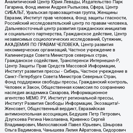
Аналитический Центр Юрия Левады, Издательство Парк
Гагарина, Фонд имени Андрея Рылькова, Сфера, Центр
СИБАЛЬТ, Уральская правозащитная группа, Женщины
Евразии, Институт прав человека, Фонд защиты гласности,
Российский исследовательский центр по правам человека,
Дальневосточный центр развития гражданских инициатив
и социального партнерства, Гражданское действие, Центр
независимых социологических исследований, Сутяжник,
АКАДЕМИЯ ПО ПРАВАМ ЧЕЛОВЕКА, Центр развития
некоммерческих организаций, Частное учреждение в
Калининграде Совета Министров северных стран,
Гражданское содействие, Трансперенси Интернешнл-Р,
Центр Защиты Прав Средств Массовой Информации,
Институт развития прессы - Сибирь, Частное учреждение в
Санкт-Петербурге Совета Министров Северных Стран,
Фонд поддержки свободы прессы, Гражданский контроль,
Человек и Закон, Общественная комиссия по сохранению
наследия академика Сахарова, Информационное
агентство МЕМО. РУ, Институт региональной прессы,
Институт Развития Свободы Информации, Экозащита!-
Женсовет, Общественный вердикт, Евразийская
антимонопольная ассоциация, Бедушев Петр Петрович,
Дзугкоева Регина Николаевна, Кривенко Сергей
Владимирович, Милославский Павел Юрьевич, Шнырова
Ольга Вадимовна, Чанышева Лилия Айратовна, Сидорович