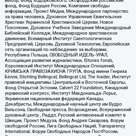
выбор, Фонд Ходорковского, Оксфордский российский
фонд, Фонд Будущее России, Компания свободы
информации, Проект Медиа, Международное партнерство
за права человека, Духовное Управление Евангельских
Христиан Украинской Христианской Церкви, Новое
Поколение, Духовное Учебное Заведение Международный
Библейский Колледж, Международное христианское
движение, Всемирный Институт Саентологических
Предприятий, Церковь Духовной Технологии, Европейская
сеть организаций по наблюдению за выборами,
Республика Польша, СВОБОДНЫЙ ИДЕЛЬ-УРАЛ,
Ассоциация развития журналистики, IStories fonds,
Королевский Институт Международных Отношений,
КРИМСЬКА ПРАВОЗАХИСНА ГРУПА, Фонд имени Генриха
Бёлля, Stichting Bellingcat, Bellingcat Ltd, The Insider, Институт
правовой инициативы Центральной и Восточной Европы,
Фонд Открытой Эстонии, Calvert 22 Foundation, Канадский
украинский конгресс, Институт Макдональда-Лорье,
Украинская национальная федерация Канады,
Декабристы, Международный научный центр им Вудро
Вильсона, Свободная пресса, Возрождение, Всеукраинский
духовный центр , Риддл, Русский антивоенный комитет в
Швеции, Проект Медуза, Фонд Андрея Сахарова, Форум
свободной России, Лига Свободных Наций, Transparеncy
International, Форум Свободных Народов ПостРоссии,