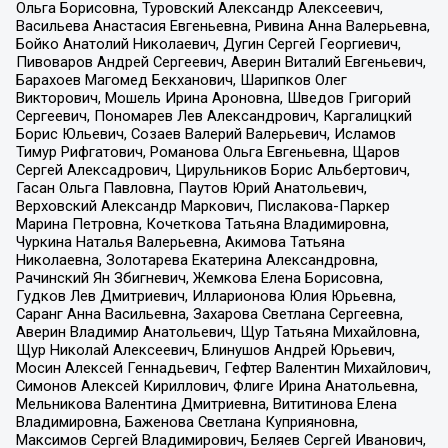
Ольга Борисовна, Туровский Александр Алексеевич,
Васильева Анастасия Евгеньевна, Ривина Анна Валерьевна,
Бойко Анатолий Николаевич, Дугин Сергей Георгиевич,
Пивоваров Андрей Сергеевич, Аверин Виталий Евгеньевич,
Барахоев Магомед Бекханович, Шарипков Олег
Викторович, Мошель Ирина Ароновна, Шведов Григорий
Сергеевич, Пономарев Лев Александрович, Каргалицкий
Борис Юльевич, Созаев Валерий Валерьевич, Исламов
Тимур Рифгатович, Романова Ольга Евгеньевна, Щаров
Сергей Алексадрович, Цирульников Борис Альбертович,
Гасан Ольга Павловна, Паутов Юрий Анатольевич,
Верховский Александр Маркович, Пислакова-Паркер
Марина Петровна, Кочеткова Татьяна Владимировна,
Чуркина Наталья Валерьевна, Акимова Татьяна
Николаевна, Золотарева Екатерина Александровна,
Рачинский Ян Збигневич, Жемкова Елена Борисовна,
Гудков Лев Дмитриевич, Илларионова Юлия Юрьевна,
Саранг Анна Васильевна, Захарова Светлана Сергеевна,
Аверин Владимир Анатольевич, Щур Татьяна Михайловна,
Щур Николай Алексеевич, Блинушов Андрей Юрьевич,
Мосин Алексей Геннадьевич, Гефтер Валентин Михайлович,
Симонов Алексей Кириллович, Флиге Ирина Анатольевна,
Мельникова Валентина Дмитриевна, Вититинова Елена
Владимировна, Баженова Светлана Куприяновна,
Максимов Сергей Владимирович, Беляев Сергей Иванович,