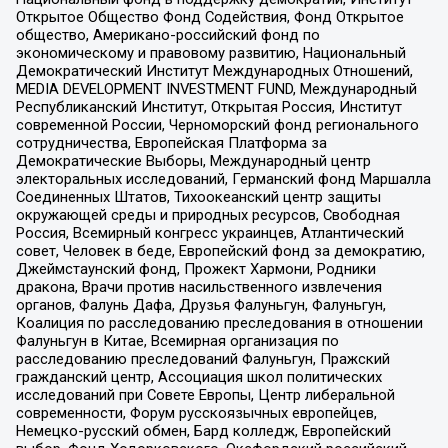
Открытое Общество Фонд Содействия, Фонд Открытое
общество, Американо-российский фонд по
экономическому и правовому развитию, Национальный
Демократический Институт Международных Отношений,
MEDIA DEVELOPMENT INVESTMENT FUND, Международный
Республиканский Институт, Открытая Россия, Институт
современной России, Черноморский фонд регионального
сотрудничества, Европейская Платформа за
Демократические Выборы, Международный центр
электоральных исследований, Германский фонд Маршалла
Соединенных Штатов, Тихоокеанский центр защиты
окружающей среды и природных ресурсов, Свободная
Россия, Всемирный конгресс украинцев, Атлантический
совет, Человек в беде, Европейский фонд за демократию,
Джеймстаунский фонд, Прожект Хармони, Родники
дракона, Врачи против насильственного извлечения
органов, Фалунь Дафа, Друзья Фалуньгун, Фалуньгун,
Коалиция по расследованию преследования в отношении
Фалуньгун в Китае, Всемирная организация по
расследованию преследований Фалуньгун, Пражский
гражданский центр, Ассоциация школ политических
исследований при Совете Европы, Центр либеральной
современности, Форум русскоязычных европейцев,
Немецко-русский обмен, Бард колледж, Европейский