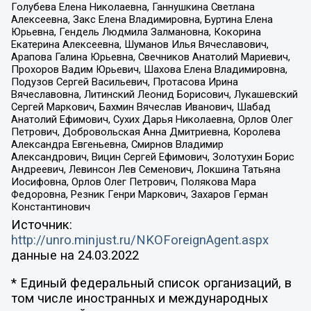
Голубева Елена Николаевна, Ганнушкина Светлана
Алексеевна, Закс Елена Владимировна, Буртина Елена
Юрьевна, Гендель Людмила Залмановна, Кокорина
Екатерина Алексеевна, Шуманов Илья Вячеславович,
Арапова Галина Юрьевна, Свечников Анатолий Мариевич,
Прохоров Вадим Юрьевич, Шахова Елена Владимировна,
Подузов Сергей Васильевич, Протасова Ирина
Вячеславовна, Литинский Леонид Борисович, Лукашевский
Сергей Маркович, Бахмин Вячеслав Иванович, Шабад
Анатолий Ефимович, Сухих Дарья Николаевна, Орлов Олег
Петрович, Добровольская Анна Дмитриевна, Королева
Александра Евгеньевна, Смирнов Владимир
Александрович, Вицин Сергей Ефимович, Золотухин Борис
Андреевич, Левинсон Лев Семенович, Локшина Татьяна
Иосифовна, Орлов Олег Петрович, Полякова Мара
Федоровна, Резник Генри Маркович, Захаров Герман
Константинович
Источник:
http://unro.minjust.ru/NKOForeignAgent.aspx
данные на
24.03.2022
* Единый федеральный список организаций, в
том числе иностранных и международных