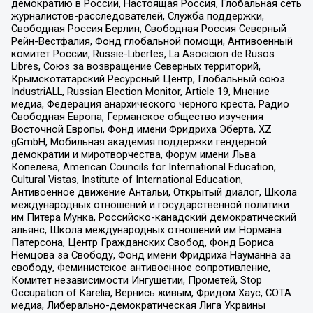
демократию в России, Настоящая Россия, Глобальная сеть
журналистов-расследователей, Служба поддержки,
Свободная Россия Берлин, Свободная Россия Северный
Рейн-Вестфалия, Фонд глобальной помощи, Антивоенный
комитет России, Russie-Libertes, La Asocicion de Rusos
Libres, Союз за возвращение Северных территорий,
Крымскотатарский Ресурсный Центр, Глобальный союз
IndustriALL, Russian Election Monitor, Article 19, Мнение
медиа, Федерация анархического черного креста, Радио
Свободная Европа, Германское общество изучения
Восточной Европы, Фонд имени Фридриха Эберта, XZ
gGmbH, Мобильная академия поддержки гендерной
демократии и миротворчества, Форум имени Льва
Копелева, American Councils for International Education,
Cultural Vistas, Institute of International Education,
Антивоенное движение Антальи, Открытый диалог, Школа
международных отношений и государственной политики
им Питера Мунка, Российско-канадский демократический
альянс, Школа международных отношений им Нормана
Патерсона, Центр Гражданских Свобод, Фонд Бориса
Немцова за Свободу, Фонд имени Фридриха Науманна за
свободу, Феминистское антивоенное сопротивление,
Комитет независимости Ингушетии, Прометей, Stop
Occupation of Karelia, Вернись живым, Фридом Хаус, СОТА
медиа, Либерально-демократическая Лига Украины