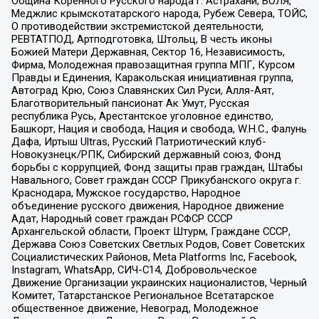
Община Коренного Русского народа г. Астрахани, ВОЛЯ,
Меджлис крымскотатарского народа, Рубеж Севера, ТОЙС,
О противодействии экстремистской деятельности,
РЕВТАТПОД, Артподготовка, Штольц, В честь иконы
Божией Матери Державная, Сектор 16, Независимость,
Фирма, Молодежная правозащитная группа МПГ, Курсом
Правды и Единения, Каракольская инициативная группа,
Автоград Крю, Союз Славянских Сил Руси, Алля-Аят,
Благотворительный пансионат Ак Умут, Русская
республика Русь, Арестантское уголовное единство,
Башкорт, Нация и свобода, Нация и свобода, W.H.С., Фалунь
Дафа, Иртыш Ultras, Русский Патриотический клуб-
Новокузнецк/РПК, Сибирский державный союз, Фонд
борьбы с коррупцией, Фонд защиты прав граждан, Штабы
Навального, Совет граждан СССР Прикубанского округа г.
Краснодара, Мужское государство, Народное
объединение русского движения, Народное движение
Адат, Народный совет граждан РСФСР СССР
Архангельской области, Проект Штурм, Граждане СССР,
Держава Союз Советских Светлых Родов, Совет Советских
Социалистических Районов, Meta Platforms Inc, Facebook,
Instagram, WhatsApp, СИЧ-С14, Добровольческое
Движение Организации украинских националистов, Черный
Комитет, Татарстанское Региональное Всетатарское
общественное движение, Невоград, Молодежное