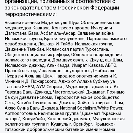
организаций, признанных в соответствии с
законодательством Российской Федерации
террористическими:
Высший военный Маджлисуль Шура Объединенных сил
моджахедов Кавказа, Конгресс народов Ичкерии и
Дагестана, База, Асбат аль-Ансар, Священная война,
Исламская группа, Братья-мусульмане, Партия исламского
освобождения, Лашкар-И-Тайба, Исламская группа,
Движение Талибан, Исламская партия Туркестана,
Общество социальных реформ, Общество возрождения
исламского наследия, Дом двух святых, Джунд аш-Шам,
Исламский джихад, Аль-Каида, Имарат Кавказ, АБТО,
Правый сектор, Исламское государство, Джабха аль-
Нусра ли-Ахль аш-Шам, Народное ополчение имени К.
Минина и Д. Пожарского, Аджр от Аллаха Субхану уа
Тагьаля SHAM, АУМ Синрике, Муджахеды джамаата Ат-
Тавхида Валь-Джихад, Чистопольский Джамаат, Рохнамо
ба суи давлати исломи, Террористическое сообщество
Сеть, Катиба Таухид валь-Джихад, Хайят Тахрир аш-Шам,
Ахлю Сунна Валь Джамаа, National Socialism/White Power,
Артподготовка, Религиозная группа “Джамаат “Красный
пахарь”, Колумбайн, Хатлонский джамаат, Мусульманская
религиозная группа п. Кушкуль г. Оренбург, Крымско-
татарский добровольческий батальон имени Номана