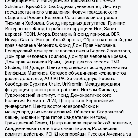
Солидарность с гражданским движением в России –
Solidarus, КрымSOS, Свободный университет, Институт
государственного управления, Форум гражданского
общества Россия, Беллона, Союз жителей островов
Тисима и Хабомаи, Съезд народных депутатов, Гринпис
Интернешнл, Фонд борьбы с коррупцией Инк, Завет
церквей TCCN, Агора, Всемирный фонд природы, BDR
Novaja Gazeta-Europe, Алтай проект, Образовательный дом
прав человека Чернигов, Фонд Дом Прав Человека,
Белорусский дом прав человека имени Бориса Звозскова,
Дом прав человека Тбилиси, Дом прав человека Ереван,
Дом прав человека Крым, Центр дикого лосося, TVR
Studios, ТВ Дождь, Центр европейских исследований им
Вилфрида Мартенса, Сетевое объединение журналистов
расследователей, АЛЛАТРА, За свободную Россию,
Свободная Бурятия, Uralic, UnKremlin, Международная
федерация транспортных рабочих, ИстЧам Финланд,
Гудзоновский институт, Фонд Демократического
Развития, Комитет-2024, Центрально-Европейский
университет, Центр восточноевропейских и
международных исследований, Общество Сторожевой
башни, Библии и трактатов Свидетелей Иеговы,
Гражданский Совет, Центр анализа европейской политики,
Академическая сеть Восточная Европа, Российский
комитет действия, РЭНД корпорейшн, Русская Америка за