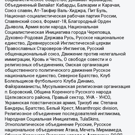
Объединенный Вилайат Кабарды, Балкарии и Карачая,
Союз славян, Ат-Такфир Валь-Хиджра, Пит Буль,
Национал-социалистическая рабочая партия России,
Славянский союз, Формат-18, Благородный Орден
Дьявола, Армия воли народа, Национальная
Социалистическая Инициатива города Череповца,
Духовно-Родовая Держава Русь, Русское национальное
единство, Древнерусской Инглистической церкви
Православных Староверов-Инглингов, Русский
общенациональный союз, Движение против нелегальной
иммиграции, Кровь и Честь, О свободе совести и о
религиозных объединениях, Омская организация
общественного политического движения Русское
национальное единство, Северное Братство, Клуб
Болельщиков Футбольного Клуба Динамо,
Файзрахманисты, Мусульманская религиозная организация
п. Боровский, Община Коренного Русского народа
Щелковского района, Правый сектор, УНА - УНСО,
Украинская повстанческая армия, Тризуб им. Степана
Бандеры, Братство, Белый Крест, Misanthropic division,
Религиозное объединение последователей инглиизма,
Народная Социальная Инициатива, TulaSkins,
Этнополитическое объединение Русские, Русское
национальное объединение Атака, Мечеть Мирмамеда,