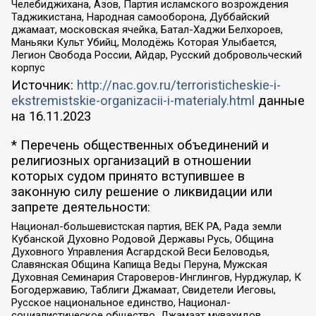
Челебиджихана, Азов, Партия исламского возрождения
Таджикистана, Народная самооборона, Дуббайский
джамаат, московская ячейка, Батал-Хаджи Белхороев,
Маньяки Культ Убийц, Молодёжь Которая Улыбается,
Легион Свобода России, Айдар, Русский добровольческий
корпус
Источник:
http://nac.gov.ru/terroristicheskie-i-
ekstremistskie-organizacii-i-materialy.html
данные
на
16.11.2023
* Перечень общественных объединений и
религиозных организаций в отношении
которых судом принято вступившее в
законную силу решение о ликвидации или
запрете деятельности:
Национал-большевистская партия, ВЕК РА, Рада земли
Кубанской Духовно Родовой Державы Русь, Община
Духовного Управления Асгардской Веси Беловодья,
Славянская Община Капища Веды Перуна, Мужская
Духовная Семинария Староверов-Инглингов, Нурджулар, К
Богодержавию, Таблиги Джамаат, Свидетели Иеговы,
Русское национальное единство, Национал-
социалистическое общество, Джамаат мувахидов,