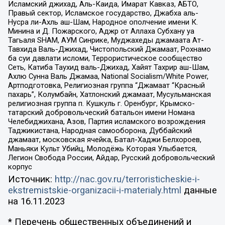
Исламский джихад, Аль-Каида, Имарат Кавказ, АБТО,
Правый сектор, Исламское государство, Джабха аль-
Нусра ли-Ахль аш-Шам, Народное ополчение имени К.
Минина и Д. Пожарского, Аджр от Аллаха Субхану уа
Тагьаля SHAM, АУМ Синрике, Муджахеды джамаата Ат-
Тавхида Валь-Джихад, Чистопольский Джамаат, Рохнамо
ба суи давлати исломи, Террористическое сообщество
Сеть, Катиба Таухид валь-Джихад, Хайят Тахрир аш-Шам,
Ахлю Сунна Валь Джамаа, National Socialism/White Power,
Артподготовка, Религиозная группа “Джамаат “Красный
пахарь”, Колумбайн, Хатлонский джамаат, Мусульманская
религиозная группа п. Кушкуль г. Оренбург, Крымско-
татарский добровольческий батальон имени Номана
Челебиджихана, Азов, Партия исламского возрождения
Таджикистана, Народная самооборона, Дуббайский
джамаат, московская ячейка, Батал-Хаджи Белхороев,
Маньяки Культ Убийц, Молодёжь Которая Улыбается,
Легион Свобода России, Айдар, Русский добровольческий
корпус
Источник:
http://nac.gov.ru/terroristicheskie-i-
ekstremistskie-organizacii-i-materialy.html
данные
на
16.11.2023
* Перечень общественных объединений и