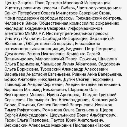
Центр Защиты Прав Средств Массовой Информации,
Институт развития прессы - Сибирь, Частное учреждение в
Санкт-Петербурге Совета Министров Северных Стран,
Фонд поддержки свободы прессы, Гражданский контроль,
Человек и Закон, Общественная комиссия по сохранению
наследия академика Сахарова, Информационное
агентство МЕМО. РУ, Институт региональной прессы,
Институт Развития Свободы Информации, Экозащита!-
Женсовет, Общественный вердикт, Евразийская
антимонопольная ассоциация, Бедушев Петр Петрович,
Дзугкоева Регина Николаевна, Кривенко Сергей
Владимирович, Милославский Павел Юрьевич, Шнырова
Ольга Вадимовна, Чанышева Лилия Айратовна, Сидорович
Ольга Борисовна, Туровский Александр Алексеевич,
Васильева Анастасия Евгеньевна, Ривина Анна Валерьевна,
Бойко Анатолий Николаевич, Дугин Сергей Георгиевич,
Пивоваров Андрей Сергеевич, Аверин Виталий Евгеньевич,
Барахоев Магомед Бекханович, Шарипков Олег
Викторович, Мошель Ирина Ароновна, Шведов Григорий
Сергеевич, Пономарев Лев Александрович, Каргалицкий
Борис Юльевич, Созаев Валерий Валерьевич, Исламов
Тимур Рифгатович, Романова Ольга Евгеньевна, Щаров
Сергей Алексадрович, Цирульников Борис Альбертович,
Гасан Ольга Павловна, Паутов Юрий Анатольевич,
Верховский Александр Маркович, Пислакова-Паркер