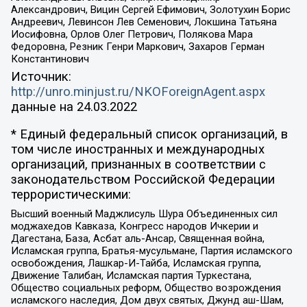
Александрович, Вицин Сергей Ефимович, Золотухин Борис
Андреевич, Левинсон Лев Семенович, Локшина Татьяна
Иосифовна, Орлов Олег Петрович, Полякова Мара
Федоровна, Резник Генри Маркович, Захаров Герман
Константинович
Источник:
http://unro.minjust.ru/NKOForeignAgent.aspx
данные на
24.03.2022
* Единый федеральный список организаций, в
том числе иностранных и международных
организаций, признанных в соответствии с
законодательством Российской Федерации
террористическими:
Высший военный Маджлисуль Шура Объединенных сил
моджахедов Кавказа, Конгресс народов Ичкерии и
Дагестана, База, Асбат аль-Ансар, Священная война,
Исламская группа, Братья-мусульмане, Партия исламского
освобождения, Лашкар-И-Тайба, Исламская группа,
Движение Талибан, Исламская партия Туркестана,
Общество социальных реформ, Общество возрождения
исламского наследия, Дом двух святых, Джунд аш-Шам,