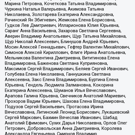
Марина Петровна, Кочеткова Татьяна Владимировна,
Чуркина Наталья Валерьевна, Акимова Татьяна
Николаевна, Золотарева Екатерина Александровна,
Рачинский Ян Збигневич, Жемкова Елена Борисовна,
Гудков Лев Дмитриевич, Илларионова Юлия Юрьевна,
Саранг Анна Васильевна, Захарова Светлана Сергеевна,
Аверин Владимир Анатольевич, Щур Татьяна Михайловна,
Щур Николай Алексеевич, Блинушов Андрей Юрьевич,
Мосин Алексей Геннадьевич, Гефтер Валентин Михайлович,
Симонов Алексей Кириллович, Флиге Ирина Анатольевна,
Мельникова Валентина Дмитриевна, Вититинова Елена
Владимировна, Баженова Светлана Куприяновна,
Максимов Сергей Владимирович, Беляев Сергей Иванович,
Голубева Елена Николаевна, Ганнушкина Светлана
Алексеевна, Закс Елена Владимировна, Буртина Елена
Юрьевна, Гендель Людмила Залмановна, Кокорина
Екатерина Алексеевна, Шуманов Илья Вячеславович,
Арапова Галина Юрьевна, Свечников Анатолий Мариевич,
Прохоров Вадим Юрьевич, Шахова Елена Владимировна,
Подузов Сергей Васильевич, Протасова Ирина
Вячеславовна, Литинский Леонид Борисович, Лукашевский
Сергей Маркович, Бахмин Вячеслав Иванович, Шабад
Анатолий Ефимович, Сухих Дарья Николаевна, Орлов Олег
Петрович, Добровольская Анна Дмитриевна, Королева
Александра Евгеньевна, Смирнов Владимир