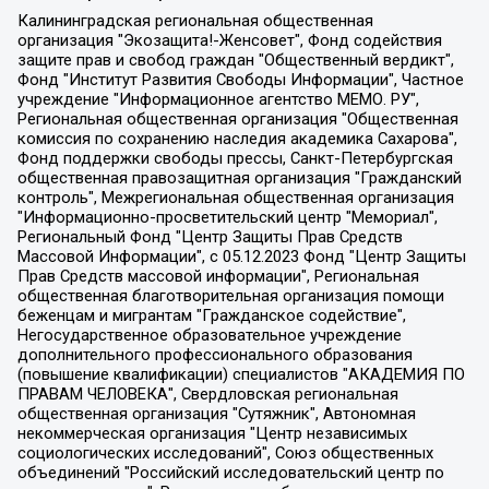
Калининградская региональная общественная организация "Экозащита!-Женсовет", Фонд содействия защите прав и свобод граждан "Общественный вердикт", Фонд "Институт Развития Свободы Информации", Частное учреждение "Информационное агентство МЕМО. РУ", Региональная общественная организация "Общественная комиссия по сохранению наследия академика Сахарова", Фонд поддержки свободы прессы, Санкт-Петербургская общественная правозащитная организация "Гражданский контроль", Межрегиональная общественная организация "Информационно-просветительский центр "Мемориал", Региональный Фонд "Центр Защиты Прав Средств Массовой Информации", с 05.12.2023 Фонд "Центр Защиты Прав Средств массовой информации", Региональная общественная благотворительная организация помощи беженцам и мигрантам "Гражданское содействие", Негосударственное образовательное учреждение дополнительного профессионального образования (повышение квалификации) специалистов "АКАДЕМИЯ ПО ПРАВАМ ЧЕЛОВЕКА", Свердловская региональная общественная организация "Сутяжник", Автономная некоммерческая организация "Центр независимых социологических исследований", Союз общественных объединений "Российский исследовательский центр по правам человека", Региональное общественное учреждение научно-информационный центр "МЕМОРИАЛ", Некоммерческая организация "Фонд защиты гласности", Автономная некоммерческая организация "Институт прав человека", Городская общественная организация "Екатеринбургское общество "МЕМОРИАЛ", Городская общественная организация "Рязанское историко-просветительское и правозащитное общество "Мемориал" (Рязанский Мемориал), Челябинский региональный орган общественной самодеятельности – женское общественное объединение "Женщины Евразии", Челябинский региональный орган общественной самодеятельности "Уральская правозащитная группа", Фонд содействия защите здоровья и социальной справедливости имени Андрея Рылькова, Автономная Некоммерческая Организация "Аналитический Центр Юрия Левады", Автономная некоммерческая организация социальной поддержки населения "Проект Апрель", Региональная общественная организация помощи женщинам и детям, находящимся в кризисной ситуации "Информационно-методический центр "Анна", Фонд содействия развитию массовых коммуникаций и правовому просвещению "Так-так-Так", Фонд содействия устойчивому развитию "Серебряная тайга", Свердловский региональный общественный фонд социальных проектов "Новое время", "Idel.Реалии", Кавказ.Реалии, Крым.Реалии, Телеканал Настоящее Время, Татаро-башкирская служба Радио Свобода (Azatliq Radiosi), Радио Свободная Европа/Радио Свобода (PCE/PC), "Сибирь.Реалии", "Фактограф", Благотворительный фонд помощи осужденным и их семьям, Автономная некоммерческая организация "Институт глобализации и социальных движений", Фонд "В защиту прав заключенных", Частное учреждение "Центр поддержки и содействия развитию средств массовой информации", Пензенский региональный общественный благотворительный фонд "Гражданский союз", "Север.Реалии", Некоммерческая организация Фонд "Правовая инициатива", Общество с ограниченной ответственностью "Радио Свободная Европа/Радио Свобода", Чешское информационное агентство "MEDIUM-ORIENT", Красноярская региональная общественная организация "Мы против СПИДа", Камалягин Денис Николаевич, Маркелов Сергей Евгеньевич, Пономарев Лев Александрович, Савицкая Людмила Алексеевна, Автономная некоммерческая организация "Центр по работе с проблемой насилия "НАСИЛИЮ.НЕТ", Межрегиональный профессиональный союз работников здравоохранения "Альянс врачей", Юридическое лицо, зарегистрированное в Латвийской Республике, SIA "Medusa Project" (регистрационный номер 40103797863, дата регистрации 10.06.2014), Некоммерческая организация "Фонд по борьбе с коррупцией", Автономная некоммерческая организация "Институт права и публичной политики", Баданин Роман Сергеевич, Гликин Максим Александрович, Железнова Мария Михайловна, Лукьянова Юлия Сергеевна, Маетная Елизавета Витальевна, Маняхин Петр Борисович, Чуракова Ольга Владимировна, Ярош Юлия Петровна, Юридическое лицо "The Insider SIA", зарегистрированное в Риге, Латвийская Республика (дата регистрации 26.06.2015), являющееся администратором доменного имени интернет-издания "The Insider SIA", https://theins.ru, Постернак Алексей Евгеньевич, Рубин Михаил Аркадьевич, Анин Роман Александрович, Юридическое лицо Istories fonds, зарегистрированное в Латвийской Республике (регистрационный номер 50008295751, дата регистрации 24.02.2020), Великовский Дмитрий Александрович, Долинина Ирина Николаевна, Мароховская Алеся Алексеевна, Шлейнов Роман Юрьевич, Шмагун Олеся Валентиновна, Общество с ограниченной ответственностью "Альтаир 2021", Общество с ограниченной ответственностью "Вега 2021", Общество с ограниченной ответственностью "Главный редактор 2021", Общество с ограниченной ответственностью "Ромашки монолит", Важенков Артем Валерьевич, Ивановская областная общественная организация "Центр гендерных исследований", Гурман Юрий Альбертович, Медиапроект "ОВД-Инфо", Егоров Владимир Владимирович, Жилинский Владимир Александрович, Общество с ограниченной ответственностью "ЗП", Иванова София Юрьевна, Карезина Инна Павловна, Кильтау Екатерина Викторовна, Петров Алексей Викторович, Пискунов Сергей Евгеньевич, Смирнов Сергей Сергеевич, Тихонов Михаил Сергеевич, Общество с ограниченной ответственностью "ЖУРНАЛИСТ-ИНОСТРАННЫЙ АГЕНТ", Арапова Галина Юрьевна, Вольтская Татьяна Анатольевна, Американская компания "Mason G.E.S. Anonymous Foundation" (США), являющаяся владельцем интернет-издания https://mnews.world/, Компания "Stichting Bellingcat", зарегистрированная в Нидерландах (дата регистрации 11.07.2018), Захаров Андрей Вячеславович, Клепиковская Екатерина Дмитриевна, Общество с ограниченной ответственностью "МЕМО", Перл Роман Александрович, Симонов Евгений Алексеевич, Соловьева Елена Анатольевна, Сотников Даниил Владимирович, Сурначева Елизавета Дмитриевна, Автономная некоммерческая организация по защите прав человека и информированию населения "Якутия – Наше Мнение", Общество с ограниченной ответственностью "Москоу диджитал медиа", с 26.01.2023 Общество с ограниченной ответственностью "Чайка Белые сады", Ветошкина Валерия Валерьевна, Заговора Максим Александрович, Межрегиональное общественное движение "Российская ЛГБТ - сеть", Оленичев Максим Владимирович, Павлов Иван Юрьевич, Скворцова Елена Сергеевна, Общество с ограниченной ответственностью "Как бы инагент", Кочетков Игорь Викторович, Общество с ограниченной ответственностью "Честные выборы", Еланчик Олег Александрович, Общество с ограниченной ответственностью "Нобелевский призыв", Гималова Регина Эмилевна, Григорьев Андрей Валерьевич, Григорьева Алина Александровна, Ассоциация по содействию защите прав призывников, альтернативнослужащих и военнослужащих "Правозащитная группа "Гражданин.Армия.Право", Хисамова Регина Фаритовна, Автономная некоммерческая организация по реализации социально-правовых программ "Лилит", Дальневосточное общественное движение "Маяк", Санкт-Петербургская ЛГБТ-инициативная группа "Выход", Инициативная группа ЛГБТ+ "Реверс", Алексеев Андрей Викторович, Бекбулатова Таисия Львовна, Беляев Иван Михайлович, Владыкина Елена Сергеевна, Гельман Марат Александрович, Никульшина Вероника Юрьевна, Толоконникова Надежда Андреевна, Шендерович Виктор Анатольевич, Общество с ограниченной ответственностью "Данное сообщение", Общество с ограниченной ответственностью Издательский дом "Новая глава", Айнбиндер Александра Александровна, Московский комьюнити-центр для ЛГБТ+инициатив, Благотворительный фонд развития филантропии, Deutsche Welle (Германия, Kurt-Schumacher-Strasse 3, 53113 Bonn), Борзунова Мария Михайловна, Воробьев Виктор Викторович, Голубева Анна Львовна, Константинова Алла Михайловна, Малкова Ирина Владимировна, Мурадов Мурад Абдулгалимович, Осетинская Елизавета Николаевна, Понасенков Евгений Николаевич, Ганапольский Матвей Юрьевич, Киселев Евгений Алексеевич, Борухович Ирина Григорьевна, Дремин Иван Тимофеевич, Дубровский Дмитрий Викторович, Красноярская региональная общественная организация поддержки и развития альтернативных образовательных технологий и межкультурных коммуникаций "ИНТЕРРА", Маяковская Екатерина Алексеевна, Фейгин Марк Захарович, Филимонов Андрей Викторович, Дзугкоева Регина Николаевна, Доброхотов Роман Александрович, Дудь Юрий Александрович, Елкин Сергей Владимирович, Кругликов Кирилл Игоревич, Сабунаева Мария Леонидовна, Семенов Алексей Владимирович, Шаинян Карен Багратович, Шульман Екатерина Михайловна, Асафьев Артур Валерьевич, Вахштайн Виктор Семенович, Венедиктов Алексей Алексеевич, Лушникова Екатерина Евгеньевна, Волков Леонид Михайлович, Невзоров Александр Глебович, Пархоменко Сергей Борисович, Сироткин Ярослав Николаевич, Кара-Мурза Владимир Владимирович, Баранова Наталья Владимировна, Гозман Леонид Яковлевич, Кагарлицкий Борис Юльевич, Климарев Михаил Валерьевич, Милов Владимир Станиславович, Автономная некоммерческая организация Краснодарский центр современного искусства "Типография", Моргенштерн Алишер Тагирович, Соболь Любовь Эдуардовна, Общество с ограниченной ответственностью "ЛИЗА НОРМ", Каспаров Гарри Кимович, Ходорковский Михаил Борисович, Общество с ограниченной ответственностью "Апрельские тезисы", Данилович Ирина Брониславовна, Кашин Олег Владимирович, Петров Николай Владимирович, Пивоваров Алексей Владимирович, Соколов Михаил Владимирович, Цветкова Юлия Владимировна, Чичваркин Евгений Александрович, Комитет против пыток/Команда против пыток, Общество с ограниченной ответственностью "Первый научный", Общество с ограниченной ответственностью "Вертолет и ко", Белоцерковская Вероника Борисовна, Кац Максим Евгеньевич, Лазарева Татьяна Юрьевна, Шаведдинов Руслан Табризович, Яшин Илья Валерьевич, Общество с ограниченной ответственностью "Иноагент ААВ", Алешковский Дмитрий Петрович, Альбац Евгения Марковна, Быков Дмитрий Львович, Галямина Юлия Евгеньевна, Лойко Сергей Леонидович, Мартынов Кирилл Константинович, Медведев Сергей Александрович, Крашенинников Федор Геннадиевич, Гордеева Катерина Вл