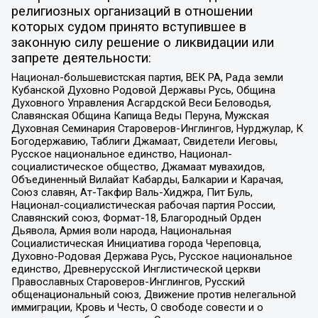
религиозных организаций в отношении
которых судом принято вступившее в
законную силу решение о ликвидации или
запрете деятельности:
Национал-большевистская партия, ВЕК РА, Рада земли
Кубанской Духовно Родовой Державы Русь, Община
Духовного Управления Асгардской Веси Беловодья,
Славянская Община Капища Веды Перуна, Мужская
Духовная Семинария Староверов-Инглингов, Нурджулар, К
Богодержавию, Таблиги Джамаат, Свидетели Иеговы,
Русское национальное единство, Национал-
социалистическое общество, Джамаат мувахидов,
Объединенный Вилайат Кабарды, Балкарии и Карачая,
Союз славян, Ат-Такфир Валь-Хиджра, Пит Буль,
Национал-социалистическая рабочая партия России,
Славянский союз, Формат-18, Благородный Орден
Дьявола, Армия воли народа, Национальная
Социалистическая Инициатива города Череповца,
Духовно-Родовая Держава Русь, Русское национальное
единство, Древнерусской Инглистической церкви
Православных Староверов-Инглингов, Русский
общенациональный союз, Движение против нелегальной
иммиграции, Кровь и Честь, О свободе совести и о