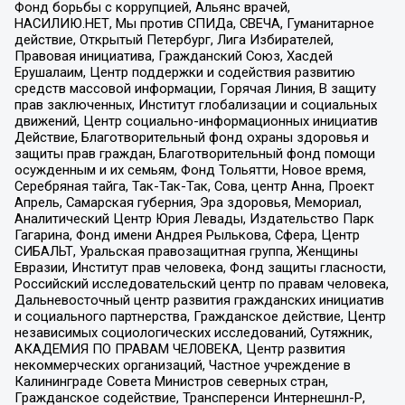
Фонд борьбы с коррупцией, Альянс врачей,
НАСИЛИЮ.НЕТ, Мы против СПИДа, СВЕЧА, Гуманитарное
действие, Открытый Петербург, Лига Избирателей,
Правовая инициатива, Гражданский Союз, Хасдей
Ерушалаим, Центр поддержки и содействия развитию
средств массовой информации, Горячая Линия, В защиту
прав заключенных, Институт глобализации и социальных
движений, Центр социально-информационных инициатив
Действие, Благотворительный фонд охраны здоровья и
защиты прав граждан, Благотворительный фонд помощи
осужденным и их семьям, Фонд Тольятти, Новое время,
Серебряная тайга, Так-Так-Так, Сова, центр Анна, Проект
Апрель, Самарская губерния, Эра здоровья, Мемориал,
Аналитический Центр Юрия Левады, Издательство Парк
Гагарина, Фонд имени Андрея Рылькова, Сфера, Центр
СИБАЛЬТ, Уральская правозащитная группа, Женщины
Евразии, Институт прав человека, Фонд защиты гласности,
Российский исследовательский центр по правам человека,
Дальневосточный центр развития гражданских инициатив
и социального партнерства, Гражданское действие, Центр
независимых социологических исследований, Сутяжник,
АКАДЕМИЯ ПО ПРАВАМ ЧЕЛОВЕКА, Центр развития
некоммерческих организаций, Частное учреждение в
Калининграде Совета Министров северных стран,
Гражданское содействие, Трансперенси Интернешнл-Р,