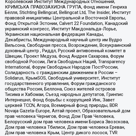
Королевский Институт Международных Отношений,
КРИМСЬКА ПРАВОЗАХИСНА ГРУПА, Фонд имени Генриха
Бёлля, Stichting Bellingcat, Bellingcat Ltd, The Insider, Институт
правовой инициативы Центральной и Восточной Европы,
Фонд Открытой Эстонии, Calvert 22 Foundation, Канадский
украинский конгресс, Институт Макдональда-Лорье,
Украинская национальная федерация Канады,
Декабристы, Международный научный центр им Вудро
Вильсона, Свободная пресса, Возрождение, Всеукраинский
духовный центр , Риддл, Русский антивоенный комитет в
Швеции, Проект Медуза, Фонд Андрея Сахарова, Форум
свободной России, Лига Свободных Наций, Transparеncy
International, Форум Свободных Народов ПостРоссии,
Солидарность с гражданским движением в России –
Solidarus, КрымSOS, Свободный университет, Институт
государственного управления, Форум гражданского
общества Россия, Беллона, Союз жителей островов
Тисима и Хабомаи, Съезд народных депутатов, Гринпис
Интернешнл, Фонд борьбы с коррупцией Инк, Завет
церквей TCCN, Агора, Всемирный фонд природы, BDR
Novaja Gazeta-Europe, Алтай проект, Образовательный дом
прав человека Чернигов, Фонд Дом Прав Человека,
Белорусский дом прав человека имени Бориса Звозскова,
Дом прав человека Тбилиси, Дом прав человека Ереван,
Дом прав человека Крым, Центр дикого лосося, TVR