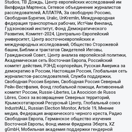
Studios, ТВ Дождь, Центр европейских исследований им
Вилфрида Мартенса, Сетевое объединение журналистов
расследователей, АЛЛАТРА, За свободную Россию,
Свободная Бурятия, Uralic, UnKremlin, Международная
федерация транспортных рабочих, ИстЧам Финланд,
Гудзоновский институт, Фонд Демократического
Развития, Комитет-2024, Центрально-Европейский
университет, Центр восточноевропейских и
международных исследований, Общество Сторожевой
башни, Библии и трактатов Свидетелей Иеговы,
Гражданский Совет, Центр анализа европейской политики,
Академическая сеть Восточная Европа, Российский
комитет действия, РЭНД корпорейшн, Русская Америка за
демократию в России, Настоящая Россия, Глобальная сеть
журналистов-расследователей, Служба поддержки,
Свободная Россия Берлин, Свободная Россия Северный
Рейн-Вестфалия, Фонд глобальной помощи, Антивоенный
комитет России, Russie-Libertes, La Asocicion de Rusos
Libres, Союз за возвращение Северных территорий,
Крымскотатарский Ресурсный Центр, Глобальный союз
IndustriALL, Russian Election Monitor, Article 19, Мнение
медиа, Федерация анархического черного креста, Радио
Свободная Европа, Германское общество изучения
Восточной Европы, Фонд имени Фридриха Эберта, XZ
gGmbH, Мобильная академия поддержки гендерной