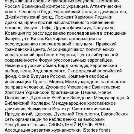
окружающей среды и природных ресурсов, Свободная
Россия, Всемирный конгресс украинцев, Атлантический
совет, Человек в беде, Европейский фонд за демократию,
Джеймстаунский фонд, Прожект Хармони, Родники
дракона, Врачи против насильственного извлечения
органов, Фалунь Дафа, Друзья Фалуньгун, Фалуньгун,
Коалиция по расследованию преследования в отношении
Фалуньгун в Китае, Всемирная организация по
расследованию преследований Фалуньгун, Пражский
гражданский центр, Ассоциация школ политических
исследований при Совете Европы, Центр либеральной
современности, Форум русскоязычных европейцев,
Немецко-русский обмен, Бард колледж, Европейский
выбор, Фонд Ходорковского, Оксфордский российский
фонд, Фонд Будущее России, Компания свободы
информации, Проект Медиа, Международное партнерство
за права человека, Духовное Управление Евангельских
Христиан Украинской Христианской Церкви, Новое
Поколение, Духовное Учебное Заведение Международный
Библейский Колледж, Международное христианское
движение, Всемирный Институт Саентологических
Предприятий, Церковь Духовной Технологии, Европейская
сеть организаций по наблюдению за выборами,
Республика Польша, СВОБОДНЫЙ ИДЕЛЬ-УРАЛ,
Ассоциация развития журналистики, IStories fonds,