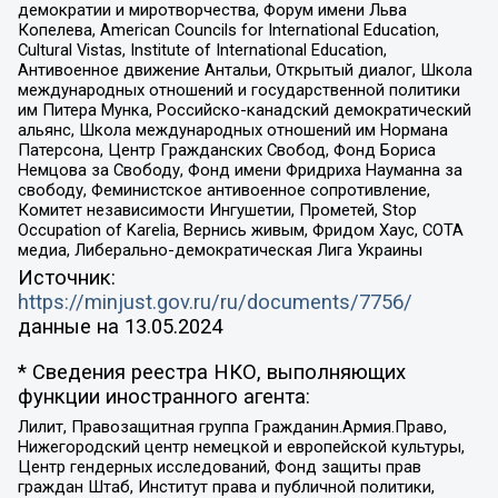
демократии и миротворчества, Форум имени Льва
Копелева, American Councils for International Education,
Cultural Vistas, Institute of International Education,
Антивоенное движение Антальи, Открытый диалог, Школа
международных отношений и государственной политики
им Питера Мунка, Российско-канадский демократический
альянс, Школа международных отношений им Нормана
Патерсона, Центр Гражданских Свобод, Фонд Бориса
Немцова за Свободу, Фонд имени Фридриха Науманна за
свободу, Феминистское антивоенное сопротивление,
Комитет независимости Ингушетии, Прометей, Stop
Occupation of Karelia, Вернись живым, Фридом Хаус, СОТА
медиа, Либерально-демократическая Лига Украины
Источник:
https://minjust.gov.ru/ru/documents/7756/
данные на
13.05.2024
* Сведения реестра НКО, выполняющих
функции иностранного агента:
Лилит, Правозащитная группа Гражданин.Армия.Право,
Нижегородский центр немецкой и европейской культуры,
Центр гендерных исследований, Фонд защиты прав
граждан Штаб, Институт права и публичной политики,