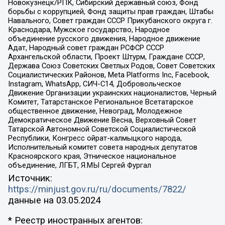
Новокузнецк/РПК, Сибирский державный союз, Фонд
борьбы с коррупцией, Фонд защиты прав граждан, Штабы
Навального, Совет граждан СССР Прикубанского округа г.
Краснодара, Мужское государство, Народное
объединение русского движения, Народное движение
Адат, Народный совет граждан РСФСР СССР
Архангельской области, Проект Штурм, Граждане СССР,
Держава Союз Советских Светлых Родов, Совет Советских
Социалистических Районов, Meta Platforms Inc, Facebook,
Instagram, WhatsApp, СИЧ-С14, Добровольческое
Движение Организации украинских националистов, Черный
Комитет, Татарстанское Региональное Всетатарское
общественное движение, Невоград, Молодежное
Демократическое Движение Весна, Верховный Совет
Татарской Автономной Советской Социалистической
Республики, Конгресс ойрат-калмыцкого народа,
Исполнительный комитет совета народных депутатов
Красноярского края, Этническое национальное
объединение, ЛГБТ, Я.МЫ Сергей Фургал
Источник:
https://minjust.gov.ru/ru/documents/7822/
данные на
03.05.2024
* Реестр иностранных агентов: