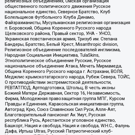
религиозных объединениях, Омская организация
общественного политического движения Русское
национальное единство, Северное Братство, Клуб
Болельщиков Футбольного Клуба Динамо,
Файзрахманисты, Мусульманская религиозная организация
п. Боровский, Община Коренного Русского народа
Щелковского района, Правый сектор, УНА - УНСО,
Украинская повстанческая армия, Тризуб им. Степана
Бандеры, Братство, Белый Крест, Misanthropic division,
Религиозное объединение последователей инглиизма,
Народная Социальная Инициатива, TulaSkins,
Этнополитическое объединение Русские, Русское
национальное объединение Атака, Мечеть Мирмамеда,
Община Коренного Русского народа г. Астрахани, ВОЛЯ,
Меджлис крымскотатарского народа, Рубеж Севера, ТОЙС,
О противодействии экстремистской деятельности,
РЕВТАТПОД, Артподготовка, Штольц, В честь иконы
Божией Матери Державная, Сектор 16, Независимость,
Фирма, Молодежная правозащитная группа МПГ, Курсом
Правды и Единения, Каракольская инициативная группа,
Автоград Крю, Союз Славянских Сил Руси, Алля-Аят,
Благотворительный пансионат Ак Умут, Русская
республика Русь, Арестантское уголовное единство,
Башкорт, Нация и свобода, Нация и свобода, W.H.С., Фалунь
Дафа, Иртыш Ultras, Русский Патриотический клуб-