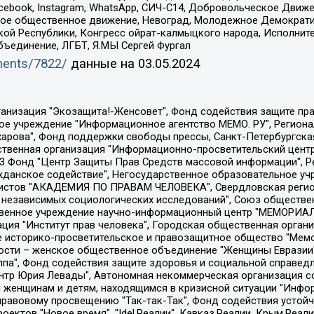
Facebook, Instagram, WhatsApp, СИЧ-С14, Добровольческое Движ
ское общественное движение, Невоград, Молодежное Демократ
ой Республики, Конгресс ойрат-калмыцкого народа, Исполнит
бъединение, ЛГБТ, Я.МЫ Сергей Фургал
uments/7822/
данные на
03.05.2024
Общество с ограниченной ответственностью "Радио Свободная Европа/Радио Свобода", Чешское информационное агентство "MEDIUM-ORIENT", Красноярская региональная общественная организация "Мы против СПИДа", Камалягин Денис Николаевич, Маркелов Сергей Евгеньевич, Пономарев Лев Александрович, Савицкая Людмила Алексеевна, Автономная некоммерческая организация "Центр по работе с проблемой насилия "НАСИЛИЮ.НЕТ", Межрегиональный профессиональный союз работников здравоохранения "Альянс врачей", Юридическое лицо, зарегистрированное в Латвийской Республике, SIA "Medusa Project" (регистрационный номер 40103797863, дата регистрации 10.06.2014), Некоммерческая организация "Фонд по борьбе с коррупцией", Автономная некоммерческая организация "Институт права и публичной политики", Баданин Роман Сергеевич, Гликин Максим Александрович, Железнова Мария Михайловна, Лукьянова Юлия Сергеевна, Маетная Елизавета Витальевна, Маняхин Петр Борисович, Чуракова Ольга Владимировна, Ярош Юлия Петровна, Юридическое лицо "The Insider SIA", зарегистрированное в Риге, Латвийская Республика (дата регистрации 26.06.2015), являющееся администратором доменного имени интернет-издания "The Insider SIA", https://theins.ru, Постернак Алексей Евгеньевич, Рубин Михаил Аркадьевич, Анин Роман Александрович, Юридическое лицо Istories fonds, зарегистрированное в Латвийской Республике (регистрационный номер 50008295751, дата регистрации 24.02.2020), Великовский Дмитрий Александрович, Долинина Ирина Николаевна, Мароховская Алеся Алексеевна, Шлейнов Роман Юрьевич, Шмагун Олеся Валентиновна, Общество с ограниченной ответственностью "Альтаир 2021", Общество с ограниченной ответственностью "Вега 2021", Общество с ограниченной ответственностью "Главный редактор 2021", Общество с ограниченной ответственностью "Ромашки монолит", Важенков Артем Валерьевич, Ивановская областная общественная организация "Центр гендерных исследований", Гурман Юрий Альбертович, Медиапроект "ОВД-Инфо", Егоров Владимир Владимирович, Жилинский Владимир Александрович, Общество с ограниченной ответственностью "ЗП", Иванова София Юрьевна, Карезина Инна Павловна, Кильтау Екатерина Викторовна, Петров Алексей Викторович, Пискунов Сергей Евгеньевич, Смирнов Сергей Сергеевич, Тихонов Михаил Сергеевич, Общество с ограниченной ответственностью "ЖУРНАЛИСТ-ИНОСТРАННЫЙ АГЕНТ", Арапова Галина Юрьевна, Вольтская Татьяна Анатольевна, Американская компания "Mason G.E.S. Anonymous Foundation" (США), являющаяся владельцем интернет-издания https://mnews.world/, Компания "Stichting Bellingcat", зарегистрированная в Нидерландах (дата регистрации 11.07.2018), Захаров Андрей Вячеславович, Клепиковская Екатерина Дмитриевна, Общество с ограниченной ответственностью "МЕМО", Перл Роман Александрович, Симонов Евгений Алексеевич, Соловьева Елена Анатольевна, Сотников Даниил Владимирович, Сурначева Елизавета Дмитриевна, Автономная некоммерческая организация по защите прав человека и информированию населения "Якутия – Наше Мнение", Общество с ограниченной ответственностью "Москоу диджитал медиа", с 26.01.2023 Общество с ограниченной ответственностью "Чайка Белые сады", Ветошкина Валерия Валерьевна, Заговора Максим Александрович, Межрегиональное общественное движение "Российская ЛГБТ - сеть", Оленичев Максим Владимирович, Павлов Иван Юрьевич, Скворцова Елена Сергеевна, Общество с ограниченной ответственностью "Как бы инагент", Кочетков Игорь Викторович, Общество с ограниченной ответственностью "Честные выборы", Еланчик Олег Александрович, Общество с ограниченной ответственностью "Нобелевский призыв", Гималова Регина Эмилевна, Григорьев Андрей Валерьевич, Григорьева Алина Александровна, Ассоциация по содействию защите прав призывников, альтернативнослужащих и военнослужащих "Правозащитная группа "Гражданин.Армия.Право", Хисамова Регина Фаритовна, Автономная некоммерческая организация по реализа