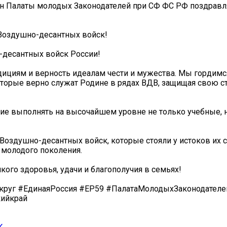
н Палаты молодых Законодателей при СФ ФС РФ поздравл
Воздушно-десантных войск!
-десантных войск России!
адициям и верность идеалам чести и мужества. Мы гордимс
орые верно служат Родине в рядах ВДВ, защищая свою ст
ние выполнять на высочайшем уровне не только учебные, 
здушно-десантных войск, которые стояли у истоков их с
 молодого поколения.
ого здоровья, удачи и благополучия в семьях!
уг #ЕдинаяРоссия #ЕР59 #ПалатаМолодыхЗаконодател
ийкрай