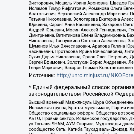
Викторович, Мошель Ирина Ароновна, Шведов Гри
Исламов Тимур Рифгатович, Романова Ольга Евге
Анатольевич, Верховский Александр Маркович, П
Татьяна Николаевна, Золотарева Екатерина Алек
Юрьевна, Саранг Анна Васильевна, Захарова Свет
Андрей Юрьевич, Мосин Алексей Геннадьевич, Ге
Дмитриевна, Вититинова Елена Владимировна, Ба
Николаевна, Ганнушкина Светлана Алексеевна, За
Шуманов Илья Вячеславович, Арапова Галина Юрь
Васильевич, Протасова Ирина Вячеславовна, Лит
Сухих Дарья Николаевна, Орлов Олег Петрович, 
Сергей Ефимович, Золотухин Борис Андреевич, Л
Генри Маркович, Захаров Герман Константинович
Источник:
http://unro.minjust.ru/NKOFore
* Единый федеральный список организа
законодательством Российской Федера
Высший военный Маджлисуль Шура Объединенных с
Исламская группа, Братья-мусульмане, Партия ис
Общество социальных реформ, Общество возрожд
АБТО, Правый сектор, Исламское государство, Д
уа Тагьаля SHAM, АУМ Синрике, Муджахеды джама
сообщество Сеть, Катиба Таухид валь-Джихад, Хай