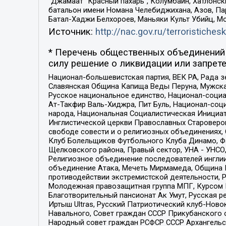
“Джамаат “Красный пахарь”, Колумбайн, Хатлонск
батальон имени Номана Челебиджихана, Азов, Па
Батал-Хаджи Белхороев, Маньяки Культ Убийц, М
Источник:
http://nac.gov.ru/terroristichesk
* Перечень общественных объединений 
силу решение о ликвидации или запрете
Национал-большевистская партия, ВЕК РА, Рада 
Славянская Община Капища Веды Перуна, Мужская
Русское национальное единство, Национал-социа
Ат-Такфир Валь-Хиджра, Пит Буль, Национал-соц
народа, Национальная Социалистическая Инициат
Инглистической церкви Православных Староверов
свободе совести и о религиозных объединениях,
Клуб Болельщиков Футбольного Клуба Динамо, Фа
Щелковского района, Правый сектор, УНА - УНСО, У
Религиозное объединение последователей инглии
объединение Атака, Мечеть Мирмамеда, Община К
противодействии экстремистской деятельности, 
Молодежная правозащитная группа МПГ, Курсом П
Благотворительный пансионат Ак Умут, Русская ре
Иртыш Ultras, Русский Патриотический клуб-Нов
Навального, Совет граждан СССР Прикубанского 
Народный совет граждан РСФСР СССР Архангельск