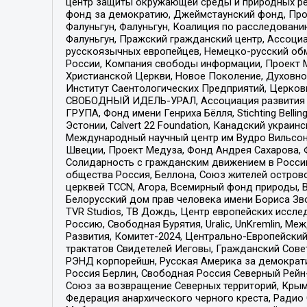
центр защиты окружающей среды и природных ресу
фонд за демократию, Джеймстаунский фонд, Прож
Фалуньгун, Фалуньгун, Коалиция по расследован
Фалуньгун, Пражский гражданский центр, Ассоци
русскоязычных европейцев, Немецко-русский об
России, Компания свободы информации, Проект М
Христианской Церкви, Новое Поколение, Духовн
Институт Саентологических Предприятий, Церков
СВОБОДНЫЙ ИДЕЛЬ-УРАЛ, Ассоциация развития ж
ГРУПА, Фонд имени Генриха Бёлля, Stichting Bellin
Эстонии, Calvert 22 Foundation, Канадский укра
Международный научный центр им Вудро Вильсона
Швеции, Проект Медуза, Фонд Андрея Сахарова, Ф
Солидарность с гражданским движением в России 
общества Россия, Беллона, Союз жителей острово
церквей TCCN, Агора, Всемирный фонд природы, B
Белорусский дом прав человека имени Бориса Зво
TVR Studios, ТВ Дождь, Центр европейских иссл
Россию, Свободная Бурятия, Uralic, UnKremlin, 
Развития, Комитет-2024, Центрально-Европейски
трактатов Свидетелей Иеговы, Гражданский Совет
РЭНД корпорейшн, Русская Америка за демократи
Россия Берлин, Свободная Россия Северный Рейн-В
Союз за возвращение Северных территорий, Крымско
Федерация анархического черного креста, Радио