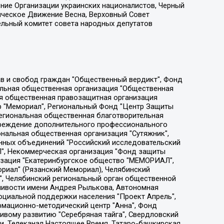
ение Организации украинских националистов, Черный
ическое Движение Весна, Верховный Совет
ельный комитет совета народных депутатов
ции социально-правовых программ "Лилит", Дальневосточное общественное движение "Маяк", Санкт-Петербургская ЛГБТ-инициативная группа "Выход", Инициативная группа ЛГБТ+ "Реверс", Алексеев Андрей Викторович, Бекбулатова Таисия Львовна, Беляев Иван Михайлович, Владыкина Елена Сергеевна, Гельман Марат Александрович, Никульшина Вероника Юрьевна, Толоконникова Надежда Андреевна, Шендерович Виктор Анатольевич, Общество с ограниченной ответственностью "Данное сообщение", Общество с ограниченной ответственностью Издательский дом "Новая глава", Айнбиндер Александра Александровна, Московский комьюнити-центр для ЛГБТ+инициатив, Благотворительный фонд развития филантропии, Deutsche Welle (Германия, Kurt-Schumacher-Strasse 3, 53113 Bonn), Борзунова Мария Михайловна, Воробьев Виктор Викторович, Голубева Анна Львовна, Константинова Алла Михайловна, Малкова Ирина Владимировна, Мурадов Мурад Абдулгалимович, Осетинская Елизавета Николаевна, Понасенков Евгений Николаевич, Ганапольский Матвей Юрьевич, Киселев Евгений Алексеевич, Борухович Ирина Григорьевна, Дремин Иван Тимофеевич, Дубровский Дмитрий Викторович, Красноярская региональная общественная организация поддержки и развития альтернативных образовательных технологий и межкультурных коммуникаций "ИНТЕРРА", Маяковская Екатерина Алексеевна, Фейгин Марк Захарович, Филимонов Андрей Викторович, Дзугкоева Регина Николаевна, Доброхотов Роман Александрович, Дудь Юрий Александрович, Елкин Сергей Владимирович, Кругликов Кирилл Игоревич, Сабунаева Мария Леонидовна, Семенов Алексей Владимирович, Шаинян Карен Багратович, Шульман Екатерина Михайловна, Асафьев Артур Валерьевич, Вахштайн Виктор Семенович, Венедиктов Алексей Алексеевич, Лушникова Екатерина Евгеньевна, Волков Леонид Михайлович, Невзоров Александр Глебович, Пархоменко Сергей Борисович, Сироткин Ярослав Николаевич, Кара-Мурза Владимир Владимирович, Баранова Наталья Владимировна, Гозман Леонид Яковлевич, Кагарлицкий Борис Юльевич, Климарев Михаил Валерьевич, Милов Владимир Станиславович, Автономная некоммерческая организация Краснодарский центр современного искусства "Типография", Моргенштерн Алишер Тагирович, Соболь Любовь Эдуардовна, Общество с ограниченной ответственностью "ЛИЗА НОРМ", Каспаров Гарри Кимович, Ходорковский Михаил Борисович, Общество с ограниченной ответственностью "Апрельские тезисы", Данилович Ирина Брониславовна, Кашин Олег Владимирович, Петров Николай Владимирович, Пивоваров Алексей Владимирович, Соколов Михаил Владимирович, Цветкова Юлия Владимировна, Чичваркин Евгений Александрович, Комитет против пыток/Команда против пыток, Общество с ограниченной ответственностью "Первый научный", Общество с ограниченной ответственностью "Вертолет и ко", Белоцерковская Вероника Борисовна, Кац Максим Евгеньевич, Лазарева Татьяна Юрьевна, Шаведдинов Руслан Табризович, Яшин Илья Валерьевич, Общество с ограниченной ответственностью "Иноагент ААВ", Алешковский Дмитрий Петрович, Альбац Евгения Марковна, Быков Дмитрий Львович, Галямина Юлия Евгеньевна, Лойко Сергей Леонидович, Мартынов Кирилл Константинович, Медведев Сергей Александрович, Крашенинников Федор Геннадиевич, Гордеева Катерина Вл