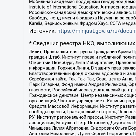
Мобильная академия поддержки гендерной демократи
Institute of International Education, Антивоенн
Российско-канадский демократический альянс, 
Свободу, Фонд имени Фридриха Науманна за свобо
Karelia, Вернись живым, Фридом Хаус, СОТА меди
Источник:
https://minjust.gov.ru/ru/doc
* Сведения реестра НКО, выполняющих 
Лилит, Правозащитная группа Гражданин.Армия.П
граждан Штаб, Институт права и публичной поли
Открытый Петербург, Лига Избирателей, Правова
информации, Горячая Линия, В защиту прав закл
Благотворительный фонд охраны здоровья и защи
Серебряная тайга, Так-Так-Так, Сова, центр Анн
Парк Гагарина, Фонд имени Андрея Рылькова, Сф
гласности, Российский исследовательский центр 
Гражданское действие, Центр независимых соци
организаций, Частное учреждение в Калининград
Средств Массовой Информации, Институт развити
свободы прессы, Гражданский контроль, Человек
РУ, Институт региональной прессы, Институт Ра
ассоциация, Бедушев Петр Петрович, Дзугкоева 
Чанышева Лилия Айратовна, Сидорович Ольга Бори
Анатолий Николаевич, Дугин Сергей Георгиевич, 