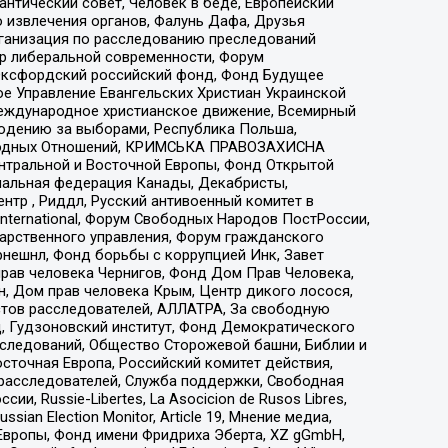
нтический совет, Человек в беде, Европейский
 извлечения органов, Фалунь Дафа, Друзья
рганизация по расследованию преследований
тр либеральной современности, Форум
 Оксфордский российский фонд, Фонд Будущее
е Управление Евангельских Христиан Украинской
еждународное христианское движение, Всемирный
людению за выборами, Республика Польша,
народных Отношений, КРИМСЬКА ПРАВОЗАХИСНА
ы Центральной и Восточной Европы, Фонд Открытой
иональная федерация Канады, Декабристы,
тр , Риддл, Русский антивоенный комитет в
nternational, Форум Свободных Народов ПостРоссии,
дарственного управления, Форум гражданского
рнешнл, Фонд борьбы с коррупцией Инк, Завет
прав человека Чернигов, Фонд Дом Прав Человека,
н, Дом прав человека Крым, Центр дикого лосося,
стов расследователей, АЛЛАТРА, За свободную
д, Гудзоновский институт, Фонд Демократического
сследований, Общество Сторожевой башни, Библии и
сточная Европа, Российский комитет действия,
-расследователей, Служба поддержки, Свободная
 Russie-Libertes, La Asocicion de Rusos Libres,
an Election Monitor, Article 19, Мнение медиа,
Европы, Фонд имени Фридриха Эберта, XZ gGmbH,