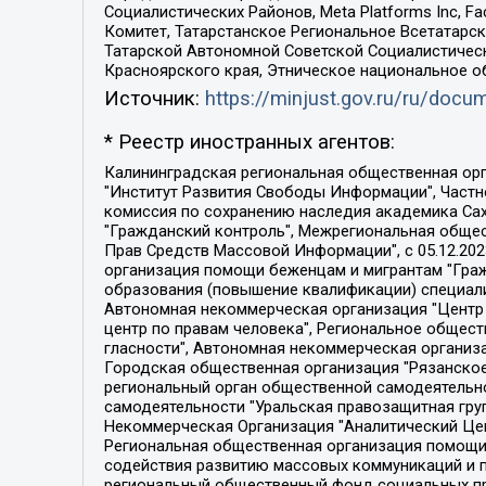
Социалистических Районов, Meta Platforms Inc, 
Комитет, Татарстанское Региональное Всетатар
Татарской Автономной Советской Социалистическ
Красноярского края, Этническое национальное о
Источник:
https://minjust.gov.ru/ru/doc
* Реестр иностранных агентов:
Калининградская региональная общественная организация "Экозащита!-Женсовет", Фонд содействия защите прав и свобод граждан "Общественный вердикт", Фонд "Институт Развития Свободы Информации", Частное учреждение "Информационное агентство МЕМО. РУ", Региональная общественная организация "Общественная комиссия по сохранению наследия академика Сахарова", Фонд поддержки свободы прессы, Санкт-Петербургская общественная правозащитная организация "Гражданский контроль", Межрегиональная общественная организация "Информационно-просветительский центр "Мемориал", Региональный Фонд "Центр Защиты Прав Средств Массовой Информации", с 05.12.2023 Фонд "Центр Защиты Прав Средств массовой информации", Региональная общественная благотворительная организация помощи беженцам и мигрантам "Гражданское содействие", Негосударственное образовательное учреждение дополнительного профессионального образования (повышение квалификации) специалистов "АКАДЕМИЯ ПО ПРАВАМ ЧЕЛОВЕКА", Свердловская региональная общественная организация "Сутяжник", Автономная некоммерческая организация "Центр независимых социологических исследований", Союз общественных объединений "Российский исследовательский центр по правам человека", Региональное общественное учреждение научно-информационный центр "МЕМОРИАЛ", Некоммерческая организация "Фонд защиты гласности", Автономная некоммерческая организация "Институт прав человека", Городская общественная организация "Екатеринбургское общество "МЕМОРИАЛ", Городская общественная организация "Рязанское историко-просветительское и правозащитное общество "Мемориал" (Рязанский Мемориал), Челябинский региональный орган общественной самодеятельности – женское общественное объединение "Женщины Евразии", Челябинский региональный орган общественной самодеятельности "Уральская правозащитная группа", Фонд содействия защите здоровья и социальной справедливости имени Андрея Рылькова, Автономная Некоммерческая Организация "Аналитический Центр Юрия Левады", Автономная некоммерческая организация социальной поддержки населения "Проект Апрель", Региональная общественная организация помощи женщинам и детям, находящимся в кризисной ситуации "Информационно-методический центр "Анна", Фонд содействия развитию массовых коммуникаций и правовому просвещению "Так-так-Так", Фонд содействия устойчивому развитию "Серебряная тайга", Свердловский региональный общественный фонд социальных проектов "Новое время", "Idel.Реалии", Кавказ.Реалии, Крым.Реалии, Телеканал Настоящее Время, Татаро-башкирская служба Радио Свобода (Azatliq Radiosi), Радио Свободная Европа/Радио Свобода (PCE/PC), "Сибирь.Реалии", "Фактограф", Благотворительный фонд помощи осужденным и их семьям, Автономная некоммерческая организация "Институт глобализации и социальных движений", Фонд "В защиту прав заключенных", Частное учреждение "Центр поддержки и содействия развитию средств массовой информации", Пензенский региональный общественный благотворительный фонд "Гражданский союз", "Север.Реалии", Некоммерческая организация Фонд "Правовая инициатива", 