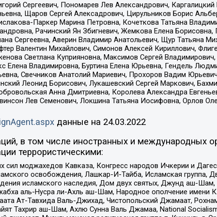
горий Сергеевич, Пономарев Лев Александрович, Каргалицкий 
ньевна, Щаров Сергей Алексадрович, Цирульников Борис Альбер
ислакова-Паркер Марина Петровна, Кочеткова Татьяна Владими
сандровна, Рачинский Ян Збигневич, Жемкова Елена Борисовна,
лана Сергеевна, Аверин Владимир Анатольевич, Щур Татьяна М
фтер Валентин Михайлович, Симонов Алексей Кириллович, Флиг
женова Светлана Куприяновна, Максимов Сергей Владимирович, 
кс Елена Владимировна, Буртина Елена Юрьевна, Гендель Людм
евна, Свечников Анатолий Мариевич, Прохоров Вадим Юрьевич
инский Леонид Борисович, Лукашевский Сергей Маркович, Бахм
Добровольская Анна Дмитриевна, Королева Александра Евгенье
евинсон Лев Семенович, Локшина Татьяна Иосифовна, Орлов Ол
ignAgent.aspx
данные на
24.03.2022
ций, в том числе иностранных и международных ор
ции террористическими:
ил моджахедов Кавказа, Конгресс народов Ичкерии и Дагеста
ламского освобождения, Лашкар-И-Тайба, Исламская группа, Дв
ения исламского наследия, Дом двух святых, Джунд аш-Шам, 
жабха аль-Нусра ли-Ахль аш-Шам, Народное ополчение имени К.
ата Ат-Тавхида Валь-Джихад, Чистопольский Джамаат, Рохнам
ят Тахрир аш-Шам, Ахлю Сунна Валь Джамаа, National Socialism