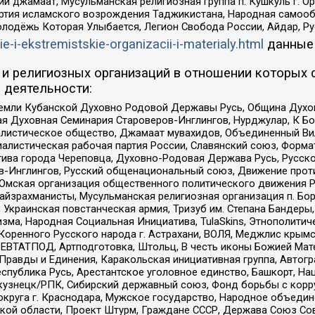
ий джамаат, Мусульманская религиозная группа п. Кушкуль г. 
ртия исламского возрождения Таджикистана, Народная самооб
олодёжь Которая Улыбается, Легион Свобода России, Айдар, Р
ie-i-ekstremistskie-organizacii-i-materialy.html
данные
и религиозных организаций в отношении которых 
 деятельности:
земли Кубанской Духовно Родовой Державы Русь, Община Духо
 Духовная Семинария Староверов-Инглингов, Нурджулар, К Бо
листическое общество, Джамаат мувахидов, Объединенный Вил
иалистическая рабочая партия России, Славянский союз, Форма
ива города Череповца, Духовно-Родовая Держава Русь, Русск
-Инглингов, Русский общенациональный союз, Движение против
 Омская организация общественного политического движения Р
йзрахманисты, Мусульманская религиозная организация п. Бо
краинская повстанческая армия, Тризуб им. Степана Бандеры, Бр
зма, Народная Социальная Инициатива, TulaSkins, Этнополитич
оренного Русского народа г. Астрахани, ВОЛЯ, Меджлис крымс
РЕВТАТПОД, Артподготовка, Штольц, В честь иконы Божией Мате
равды и Единения, Каракольская инициативная группа, Автогра
спублика Русь, Арестантское уголовное единство, Башкорт, Наци
окузнецк/РПК, Сибирский державный союз, Фонд борьбы с кор
округа г. Краснодара, Мужское государство, Народное объедин
ой области, Проект Штурм, Граждане СССР, Держава Союз Сов