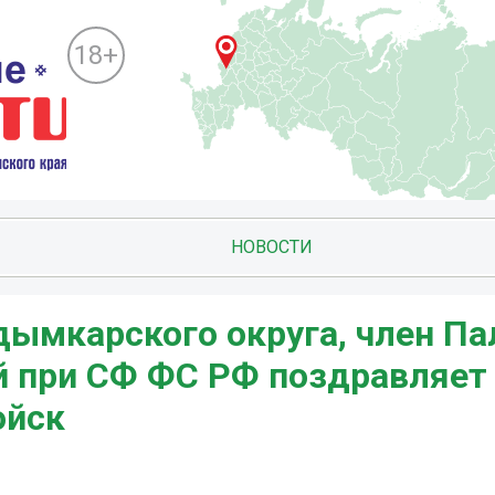
18+
НОВОСТИ
ымкарского округа, член П
 при СФ ФС РФ поздравляет
ойск