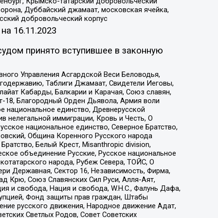
Оренбург, Крымско-татарский добровольческий
орона, Дуббайский джамаат, московская ячейка,
усский добровольческий корпус
 на
16.11.2023
судом принято вступившее в законную
вного Управления Асгардской Веси Беловодья,
годержавию, Таблиги Джамаат, Свидетели Иеговы,
айат Кабарды, Балкарии и Карачая, Союз славян,
т-18, Благородный Орден Дьявола, Армия воли
ое национальное единство, Древнерусской
 нелегальной иммиграции, Кровь и Честь, О
усское национальное единство, Северное Братство,
ровский, Община Коренного Русского народа
атство, Белый Крест, Misanthropic division,
еское объединение Русские, Русское национальное
котатарского народа, Рубеж Севера, ТОЙС, О
ри Державная, Сектор 16, Независимость, Фирма,
д Крю, Союз Славянских Сил Руси, Алля-Аят,
я и свобода, Нация и свобода, W.H.С., Фалунь Дафа,
рупцией, Фонд защиты прав граждан, Штабы
ение русского движения, Народное движение Адат,
етских Светлых Родов, Совет Советских