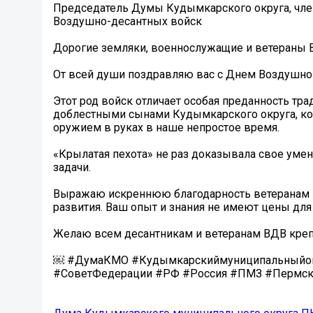
Председатель Думы Кудымкарского округа, чле
Воздушно-десантных войск
Дорогие земляки, военнослужащие и ветераны 
От всей души поздравляю вас с Днем Воздушно
Этот род войск отличает особая преданность тр
доблестными сынами Кудымкарского округа, кот
оружием в руках в наше непростое время.
«Крылатая пехота» не раз доказывала свое уме
задачи.
Выражаю искреннюю благодарность ветеранам Во
развития. Ваш опыт и знания не имеют цены для
Желаю всем десантникам и ветеранам ВДВ крепк
￼ #ДумаКМО #Кудымкарскиймуниципальныйокр
#СоветФедерации #РФ #Россия #ПМЗ #Пермск