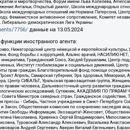
и и миротворчества, Форум имени Льва Копелева, American Counci
ое движение Антальи, Открытый диалог, Школа международных отн
Школа международных отношений им Нормана Патерсона, Центр
ду, Феминистское антивоенное сопротивление, Комитет независ
а, Либерально-демократическая Лига Украины
uments/7756/
данные на
13.05.2024
функции иностранного агента:
раво, Нижегородский центр немецкой и европейской культуры,
тики, Фонд борьбы с коррупцией, Альянс врачей, НАСИЛИЮ.НЕТ,
я инициатива, Гражданский Союз, Хасдей Ерушалаим, Центр по
юченных, Институт глобализации и социальных движений, Цент
ты прав граждан, Благотворительный фонд помощи осужденным
а, Проект Апрель, Самарская губерния, Эра здоровья, Мемориал
ера, Центр СИБАЛЬТ, Уральская правозащитная группа, Женщины
по правам человека, Дальневосточный центр развития гражданс
ологических исследований, Сутяжник, АКАДЕМИЯ ПО ПРАВАМ Ч
е Совета Министров северных стран, Гражданское содействие,
я прессы - Сибирь, Частное учреждение в Санкт-Петербурге С
 и Закон, Общественная комиссия по сохранению наследия ак
звития Свободы Информации, Экозащита!-Женсовет, Общественн
Регина Николаевна, Кривенко Сергей Владимирович, Милославс
совна, Туровский Александр Алексеевич, Васильева Анастасия
Пивоваров Андрей Сергеевич, Аверин Виталий Евгеньевич, Бара