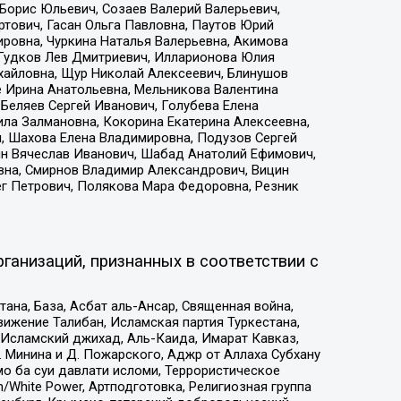
Борис Юльевич, Созаев Валерий Валерьевич,
тович, Гасан Ольга Павловна, Паутов Юрий
ровна, Чуркина Наталья Валерьевна, Акимова
 Гудков Лев Дмитриевич, Илларионова Юлия
ихайловна, Щур Николай Алексеевич, Блинушов
е Ирина Анатольевна, Мельникова Валентина
Беляев Сергей Иванович, Голубева Елена
ила Залмановна, Кокорина Екатерина Алексеевна,
, Шахова Елена Владимировна, Подузов Сергей
ин Вячеслав Иванович, Шабад Анатолий Ефимович,
вна, Смирнов Владимир Александрович, Вицин
ег Петрович, Полякова Мара Федоровна, Резник
ганизаций, признанных в соответствии с
на, База, Асбат аль-Ансар, Священная война,
ижение Талибан, Исламская партия Туркестана,
Исламский джихад, Аль-Каида, Имарат Кавказ,
 Минина и Д. Пожарского, Аджр от Аллаха Субхану
о ба суи давлати исломи, Террористическое
/White Power, Артподготовка, Религиозная группа