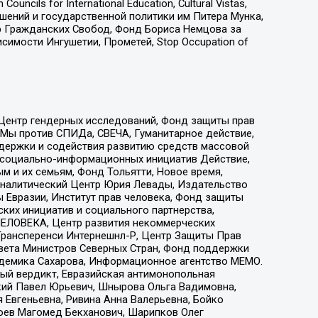
ls for International Education, Cultural Vistas,
ошений и государственной политики им Питера Мунка,
 Гражданских Свобод, Фонд Бориса Немцова за
имости Ингушетии, Прометей, Stop Occupation of
 Центр гендерных исследований, Фонд защиты прав
 Мы против СПИДа, СВЕЧА, Гуманитарное действие,
ддержки и содействия развитию средств массовой
р социально-информационных инициатив Действие,
 и их семьям, Фонд Тольятти, Новое время,
, Аналитический Центр Юрия Левады, Издательство
 Евразии, Институт прав человека, Фонд защиты
ких инициатив и социального партнерства,
ЕЛОВЕКА, Центр развития некоммерческих
 Трансперенси Интернешнл-Р, Центр Защиты Прав
овета Министров Северных Стран, Фонд поддержки
адемика Сахарова, Информационное агентство МЕМО.
ый вердикт, Евразийская антимонопольная
кий Павел Юрьевич, Шнырова Ольга Вадимовна,
 Евгеньевна, Ривина Анна Валерьевна, Бойко
хоев Магомед Бекханович, Шарипков Олег