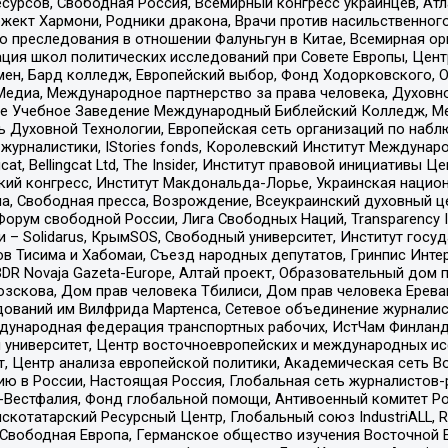
рсов, Свободная Россия, Всемирный конгресс украинцев, Атла
ект Хармони, Родники дракона, Врачи против насильственного
ию преследования в отношении Фалуньгун в Китае, Всемирная о
ация школ политических исследований при Совете Европы, Цен
мен, Бард колледж, Европейский выбор, Фонд Ходорковского,
едиа, Международное партнерство за права человека, Духовно
ое Учебное Заведение Международный Библейский Колледж, М
ь Духовной Технологии, Европейская сеть организаций по наб
урналистики, IStories fonds, Королевский Институт Между
gcat, Bellingcat Ltd, The Insider, Институт правовой инициатив
инский конгресс, Институт Макдональда-Лорье, Украинская нац
, Свободная пресса, Возрождение, Всеукраинский духовный цен
орум свободной России, Лига Свободных Наций, Transparеncy I
– Solidarus, КрымSOS, Свободный университет, Институт госу
в Тисима и Хабомаи, Съезд народных депутатов, Гринпис Инте
DR Novaja Gazeta-Europe, Алтай проект, Образовательный дом 
зскова, Дом прав человека Тбилиси, Дом прав человека Ерева
едований им Вилфрида Мартенса, Сетевое объединение журнали
Международная федерация транспортных рабочих, ИстЧам Финлан
й университет, Центр восточноевропейских и международных и
, Центр анализа европейской политики, Академическая сеть Во
ю в России, Настоящая Россия, Глобальная сеть журналистов
естфалия, Фонд глобальной помощи, Антивоенный комитет России,
татарский Ресурсный Центр, Глобальный союз IndustriALL, Russi
 Свободная Европа, Германское общество изучения Восточной 