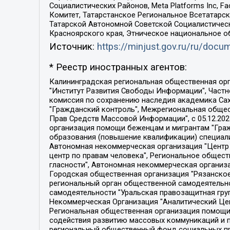
Социалистических Районов, Meta Platforms Inc, 
Комитет, Татарстанское Региональное Всетатар
Татарской Автономной Советской Социалистическ
Красноярского края, Этническое национальное о
Источник:
https://minjust.gov.ru/ru/doc
* Реестр иностранных агентов:
Калининградская региональная общественная организация "Экозащита!-Женсовет", Фонд содействия защите прав и свобод граждан "Общественный вердикт", Фонд "Институт Развития Свободы Информации", Частное учреждение "Информационное агентство МЕМО. РУ", Региональная общественная организация "Общественная комиссия по сохранению наследия академика Сахарова", Фонд поддержки свободы прессы, Санкт-Петербургская общественная правозащитная организация "Гражданский контроль", Межрегиональная общественная организация "Информационно-просветительский центр "Мемориал", Региональный Фонд "Центр Защиты Прав Средств Массовой Информации", с 05.12.2023 Фонд "Центр Защиты Прав Средств массовой информации", Региональная общественная благотворительная организация помощи беженцам и мигрантам "Гражданское содействие", Негосударственное образовательное учреждение дополнительного профессионального образования (повышение квалификации) специалистов "АКАДЕМИЯ ПО ПРАВАМ ЧЕЛОВЕКА", Свердловская региональная общественная организация "Сутяжник", Автономная некоммерческая организация "Центр независимых социологических исследований", Союз общественных объединений "Российский исследовательский центр по правам человека", Региональное общественное учреждение научно-информационный центр "МЕМОРИАЛ", Некоммерческая организация "Фонд защиты гласности", Автономная некоммерческая организация "Институт прав человека", Городская общественная организация "Екатеринбургское общество "МЕМОРИАЛ", Городская общественная организация "Рязанское историко-просветительское и правозащитное общество "Мемориал" (Рязанский Мемориал), Челябинский региональный орган общественной самодеятельности – женское общественное объединение "Женщины Евразии", Челябинский региональный орган общественной самодеятельности "Уральская правозащитная группа", Фонд содействия защите здоровья и социальной справедливости имени Андрея Рылькова, Автономная Некоммерческая Организация "Аналитический Центр Юрия Левады", Автономная некоммерческая организация социальной поддержки населения "Проект Апрель", Региональная общественная организация помощи женщинам и детям, находящимся в кризисной ситуации "Информационно-методический центр "Анна", Фонд содействия развитию массовых коммуникаций и правовому просвещению "Так-так-Так", Фонд содействия устойчивому развитию "Серебряная тайга", Свердловский региональный общественный фонд социальных проектов "Новое время", "Idel.Реалии", Кавказ.Реалии, Крым.Реалии, Телеканал Настоящее Время, Татаро-башкирская служба Радио Свобода (Azatliq Radiosi), Радио Свободная Европа/Радио Свобода (PCE/PC), "Сибирь.Реалии", "Фактограф", Благотворительный фонд помощи осужденным и их семьям, Автономная некоммерческая организация "Институт глобализации и социальных движений", Фонд "В защиту прав заключенных", Частное учреждение "Центр поддержки и содействия развитию средств массовой информации", Пензенский региональный общественный благотворительный фонд "Гражданский союз", "Север.Реалии", Некоммерческая организация Фонд "Правовая инициатива", 