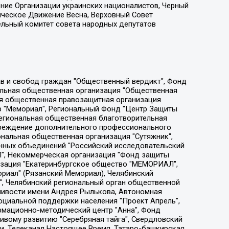
ение Организации украинских националистов, Черный
ическое Движение Весна, Верховный Совет
ельный комитет совета народных депутатов
ции социально-правовых программ "Лилит", Дальневосточное общественное движение "Маяк", Санкт-Петербургская ЛГБТ-инициативная группа "Выход", Инициативная группа ЛГБТ+ "Реверс", Алексеев Андрей Викторович, Бекбулатова Таисия Львовна, Беляев Иван Михайлович, Владыкина Елена Сергеевна, Гельман Марат Александрович, Никульшина Вероника Юрьевна, Толоконникова Надежда Андреевна, Шендерович Виктор Анатольевич, Общество с ограниченной ответственностью "Данное сообщение", Общество с ограниченной ответственностью Издательский дом "Новая глава", Айнбиндер Александра Александровна, Московский комьюнити-центр для ЛГБТ+инициатив, Благотворительный фонд развития филантропии, Deutsche Welle (Германия, Kurt-Schumacher-Strasse 3, 53113 Bonn), Борзунова Мария Михайловна, Воробьев Виктор Викторович, Голубева Анна Львовна, Константинова Алла Михайловна, Малкова Ирина Владимировна, Мурадов Мурад Абдулгалимович, Осетинская Елизавета Николаевна, Понасенков Евгений Николаевич, Ганапольский Матвей Юрьевич, Киселев Евгений Алексеевич, Борухович Ирина Григорьевна, Дремин Иван Тимофеевич, Дубровский Дмитрий Викторович, Красноярская региональная общественная организация поддержки и развития альтернативных образовательных технологий и межкультурных коммуникаций "ИНТЕРРА", Маяковская Екатерина Алексеевна, Фейгин Марк Захарович, Филимонов Андрей Викторович, Дзугкоева Регина Николаевна, Доброхотов Роман Александрович, Дудь Юрий Александрович, Елкин Сергей Владимирович, Кругликов Кирилл Игоревич, Сабунаева Мария Леонидовна, Семенов Алексей Владимирович, Шаинян Карен Багратович, Шульман Екатерина Михайловна, Асафьев Артур Валерьевич, Вахштайн Виктор Семенович, Венедиктов Алексей Алексеевич, Лушникова Екатерина Евгеньевна, Волков Леонид Михайлович, Невзоров Александр Глебович, Пархоменко Сергей Борисович, Сироткин Ярослав Николаевич, Кара-Мурза Владимир Владимирович, Баранова Наталья Владимировна, Гозман Леонид Яковлевич, Кагарлицкий Борис Юльевич, Климарев Михаил Валерьевич, Милов Владимир Станиславович, Автономная некоммерческая организация Краснодарский центр современного искусства "Типография", Моргенштерн Алишер Тагирович, Соболь Любовь Эдуардовна, Общество с ограниченной ответственностью "ЛИЗА НОРМ", Каспаров Гарри Кимович, Ходорковский Михаил Борисович, Общество с ограниченной ответственностью "Апрельские тезисы", Данилович Ирина Брониславовна, Кашин Олег Владимирович, Петров Николай Владимирович, Пивоваров Алексей Владимирович, Соколов Михаил Владимирович, Цветкова Юлия Владимировна, Чичваркин Евгений Александрович, Комитет против пыток/Команда против пыток, Общество с ограниченной ответственностью "Первый научный", Общество с ограниченной ответственностью "Вертолет и ко", Белоцерковская Вероника Борисовна, Кац Максим Евгеньевич, Лазарева Татьяна Юрьевна, Шаведдинов Руслан Табризович, Яшин Илья Валерьевич, Общество с ограниченной ответственностью "Иноагент ААВ", Алешковский Дмитрий Петрович, Альбац Евгения Марковна, Быков Дмитрий Львович, Галямина Юлия Евгеньевна, Лойко Сергей Леонидович, Мартынов Кирилл Константинович, Медведев Сергей Александрович, Крашенинников Федор Геннадиевич, Гордеева Катерина Вл