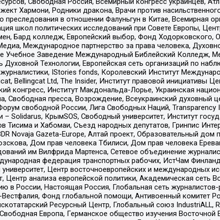
рсов, Свободная Россия, Всемирный конгресс украинцев, Атла
ект Хармони, Родники дракона, Врачи против насильственного
ию преследования в отношении Фалуньгун в Китае, Всемирная о
ация школ политических исследований при Совете Европы, Цен
мен, Бард колледж, Европейский выбор, Фонд Ходорковского,
едиа, Международное партнерство за права человека, Духовно
ое Учебное Заведение Международный Библейский Колледж, М
ь Духовной Технологии, Европейская сеть организаций по наб
урналистики, IStories fonds, Королевский Институт Между
gcat, Bellingcat Ltd, The Insider, Институт правовой инициатив
инский конгресс, Институт Макдональда-Лорье, Украинская нац
, Свободная пресса, Возрождение, Всеукраинский духовный цен
орум свободной России, Лига Свободных Наций, Transparеncy I
– Solidarus, КрымSOS, Свободный университет, Институт госу
в Тисима и Хабомаи, Съезд народных депутатов, Гринпис Инте
DR Novaja Gazeta-Europe, Алтай проект, Образовательный дом 
зскова, Дом прав человека Тбилиси, Дом прав человека Ерева
едований им Вилфрида Мартенса, Сетевое объединение журнали
Международная федерация транспортных рабочих, ИстЧам Финлан
й университет, Центр восточноевропейских и международных и
, Центр анализа европейской политики, Академическая сеть Во
ю в России, Настоящая Россия, Глобальная сеть журналистов
естфалия, Фонд глобальной помощи, Антивоенный комитет России,
татарский Ресурсный Центр, Глобальный союз IndustriALL, Russi
 Свободная Европа, Германское общество изучения Восточной 