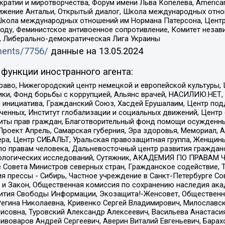
и и миротворчества, Форум имени Льва Копелева, American Counci
ое движение Антальи, Открытый диалог, Школа международных отн
Школа международных отношений им Нормана Патерсона, Центр
ду, Феминистское антивоенное сопротивление, Комитет независ
а, Либерально-демократическая Лига Украины
uments/7756/
данные на
13.05.2024
функции иностранного агента:
раво, Нижегородский центр немецкой и европейской культуры,
тики, Фонд борьбы с коррупцией, Альянс врачей, НАСИЛИЮ.НЕТ,
я инициатива, Гражданский Союз, Хасдей Ерушалаим, Центр по
юченных, Институт глобализации и социальных движений, Цент
ты прав граждан, Благотворительный фонд помощи осужденным
а, Проект Апрель, Самарская губерния, Эра здоровья, Мемориал
ера, Центр СИБАЛЬТ, Уральская правозащитная группа, Женщины
по правам человека, Дальневосточный центр развития гражданс
ологических исследований, Сутяжник, АКАДЕМИЯ ПО ПРАВАМ Ч
е Совета Министров северных стран, Гражданское содействие,
я прессы - Сибирь, Частное учреждение в Санкт-Петербурге С
 и Закон, Общественная комиссия по сохранению наследия ак
звития Свободы Информации, Экозащита!-Женсовет, Общественн
Регина Николаевна, Кривенко Сергей Владимирович, Милославс
совна, Туровский Александр Алексеевич, Васильева Анастасия
Пивоваров Андрей Сергеевич, Аверин Виталий Евгеньевич, Бара