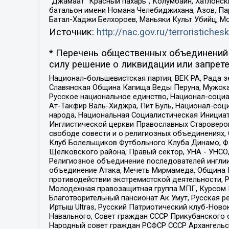
“Джамаат “Красный пахарь”, Колумбайн, Хатлонск
батальон имени Номана Челебиджихана, Азов, Па
Батал-Хаджи Белхороев, Маньяки Культ Убийц, М
Источник:
http://nac.gov.ru/terroristichesk
* Перечень общественных объединений 
силу решение о ликвидации или запрете
Национал-большевистская партия, ВЕК РА, Рада 
Славянская Община Капища Веды Перуна, Мужская
Русское национальное единство, Национал-социа
Ат-Такфир Валь-Хиджра, Пит Буль, Национал-соц
народа, Национальная Социалистическая Инициат
Инглистической церкви Православных Староверов
свободе совести и о религиозных объединениях,
Клуб Болельщиков Футбольного Клуба Динамо, Фа
Щелковского района, Правый сектор, УНА - УНСО, У
Религиозное объединение последователей инглии
объединение Атака, Мечеть Мирмамеда, Община К
противодействии экстремистской деятельности, 
Молодежная правозащитная группа МПГ, Курсом П
Благотворительный пансионат Ак Умут, Русская ре
Иртыш Ultras, Русский Патриотический клуб-Нов
Навального, Совет граждан СССР Прикубанского 
Народный совет граждан РСФСР СССР Архангельск