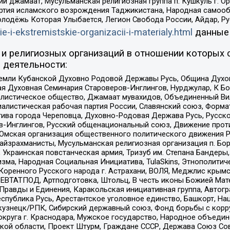
ий джамаат, Мусульманская религиозная группа п. Кушкуль г. 
ртия исламского возрождения Таджикистана, Народная самооб
олодёжь Которая Улыбается, Легион Свобода России, Айдар, Р
ie-i-ekstremistskie-organizacii-i-materialy.html
данные
и религиозных организаций в отношении которых 
 деятельности:
земли Кубанской Духовно Родовой Державы Русь, Община Духо
 Духовная Семинария Староверов-Инглингов, Нурджулар, К Бо
листическое общество, Джамаат мувахидов, Объединенный Вил
иалистическая рабочая партия России, Славянский союз, Форма
ива города Череповца, Духовно-Родовая Держава Русь, Русск
-Инглингов, Русский общенациональный союз, Движение против
 Омская организация общественного политического движения Р
йзрахманисты, Мусульманская религиозная организация п. Бо
краинская повстанческая армия, Тризуб им. Степана Бандеры, Бр
зма, Народная Социальная Инициатива, TulaSkins, Этнополитич
оренного Русского народа г. Астрахани, ВОЛЯ, Меджлис крымс
РЕВТАТПОД, Артподготовка, Штольц, В честь иконы Божией Мате
равды и Единения, Каракольская инициативная группа, Автогра
спублика Русь, Арестантское уголовное единство, Башкорт, Наци
окузнецк/РПК, Сибирский державный союз, Фонд борьбы с кор
округа г. Краснодара, Мужское государство, Народное объедин
ой области, Проект Штурм, Граждане СССР, Держава Союз Сов