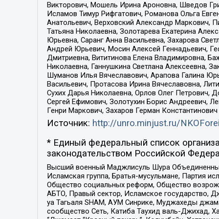
Викторович, Мошель Ирина Ароновна, Шведов Гри
Исламов Тимур Рифгатович, Романова Ольга Евге
Анатольевич, Верховский Александр Маркович, П
Татьяна Николаевна, Золотарева Екатерина Алек
Юрьевна, Саранг Анна Васильевна, Захарова Свет
Андрей Юрьевич, Мосин Алексей Геннадьевич, Ге
Дмитриевна, Вититинова Елена Владимировна, Ба
Николаевна, Ганнушкина Светлана Алексеевна, За
Шуманов Илья Вячеславович, Арапова Галина Юрь
Васильевич, Протасова Ирина Вячеславовна, Лит
Сухих Дарья Николаевна, Орлов Олег Петрович, 
Сергей Ефимович, Золотухин Борис Андреевич, Л
Генри Маркович, Захаров Герман Константинович
Источник:
http://unro.minjust.ru/NKOFore
* Единый федеральный список организа
законодательством Российской Федера
Высший военный Маджлисуль Шура Объединенных с
Исламская группа, Братья-мусульмане, Партия ис
Общество социальных реформ, Общество возрожд
АБТО, Правый сектор, Исламское государство, Д
уа Тагьаля SHAM, АУМ Синрике, Муджахеды джама
сообщество Сеть, Катиба Таухид валь-Джихад, Хай