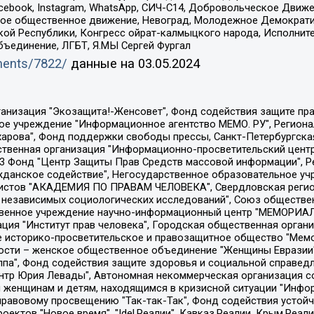
Facebook, Instagram, WhatsApp, СИЧ-С14, Добровольческое Движ
ское общественное движение, Невоград, Молодежное Демократ
ой Республики, Конгресс ойрат-калмыцкого народа, Исполнит
бъединение, ЛГБТ, Я.МЫ Сергей Фургал
uments/7822/
данные на
03.05.2024
Общество с ограниченной ответственностью "Радио Свободная Европа/Радио Свобода", Чешское информационное агентство "MEDIUM-ORIENT", Красноярская региональная общественная организация "Мы против СПИДа", Камалягин Денис Николаевич, Маркелов Сергей Евгеньевич, Пономарев Лев Александрович, Савицкая Людмила Алексеевна, Автономная некоммерческая организация "Центр по работе с проблемой насилия "НАСИЛИЮ.НЕТ", Межрегиональный профессиональный союз работников здравоохранения "Альянс врачей", Юридическое лицо, зарегистрированное в Латвийской Республике, SIA "Medusa Project" (регистрационный номер 40103797863, дата регистрации 10.06.2014), Некоммерческая организация "Фонд по борьбе с коррупцией", Автономная некоммерческая организация "Институт права и публичной политики", Баданин Роман Сергеевич, Гликин Максим Александрович, Железнова Мария Михайловна, Лукьянова Юлия Сергеевна, Маетная Елизавета Витальевна, Маняхин Петр Борисович, Чуракова Ольга Владимировна, Ярош Юлия Петровна, Юридическое лицо "The Insider SIA", зарегистрированное в Риге, Латвийская Республика (дата регистрации 26.06.2015), являющееся администратором доменного имени интернет-издания "The Insider SIA", https://theins.ru, Постернак Алексей Евгеньевич, Рубин Михаил Аркадьевич, Анин Роман Александрович, Юридическое лицо Istories fonds, зарегистрированное в Латвийской Республике (регистрационный номер 50008295751, дата регистрации 24.02.2020), Великовский Дмитрий Александрович, Долинина Ирина Николаевна, Мароховская Алеся Алексеевна, Шлейнов Роман Юрьевич, Шмагун Олеся Валентиновна, Общество с ограниченной ответственностью "Альтаир 2021", Общество с ограниченной ответственностью "Вега 2021", Общество с ограниченной ответственностью "Главный редактор 2021", Общество с ограниченной ответственностью "Ромашки монолит", Важенков Артем Валерьевич, Ивановская областная общественная организация "Центр гендерных исследований", Гурман Юрий Альбертович, Медиапроект "ОВД-Инфо", Егоров Владимир Владимирович, Жилинский Владимир Александрович, Общество с ограниченной ответственностью "ЗП", Иванова София Юрьевна, Карезина Инна Павловна, Кильтау Екатерина Викторовна, Петров Алексей Викторович, Пискунов Сергей Евгеньевич, Смирнов Сергей Сергеевич, Тихонов Михаил Сергеевич, Общество с ограниченной ответственностью "ЖУРНАЛИСТ-ИНОСТРАННЫЙ АГЕНТ", Арапова Галина Юрьевна, Вольтская Татьяна Анатольевна, Американская компания "Mason G.E.S. Anonymous Foundation" (США), являющаяся владельцем интернет-издания https://mnews.world/, Компания "Stichting Bellingcat", зарегистрированная в Нидерландах (дата регистрации 11.07.2018), Захаров Андрей Вячеславович, Клепиковская Екатерина Дмитриевна, Общество с ограниченной ответственностью "МЕМО", Перл Роман Александрович, Симонов Евгений Алексеевич, Соловьева Елена Анатольевна, Сотников Даниил Владимирович, Сурначева Елизавета Дмитриевна, Автономная некоммерческая организация по защите прав человека и информированию населения "Якутия – Наше Мнение", Общество с ограниченной ответственностью "Москоу диджитал медиа", с 26.01.2023 Общество с ограниченной ответственностью "Чайка Белые сады", Ветошкина Валерия Валерьевна, Заговора Максим Александрович, Межрегиональное общественное движение "Российская ЛГБТ - сеть", Оленичев Максим Владимирович, Павлов Иван Юрьевич, Скворцова Елена Сергеевна, Общество с ограниченной ответственностью "Как бы инагент", Кочетков Игорь Викторович, Общество с ограниченной ответственностью "Честные выборы", Еланчик Олег Александрович, Общество с ограниченной ответственностью "Нобелевский призыв", Гималова Регина Эмилевна, Григорьев Андрей Валерьевич, Григорьева Алина Александровна, Ассоциация по содействию защите прав призывников, альтернативнослужащих и военнослужащих "Правозащитная группа "Гражданин.Армия.Право", Хисамова Регина Фаритовна, Автономная некоммерческая организация по реализа