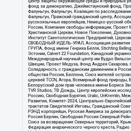
центр защиты окружающей среды и природных ресу
фонд за демократию, Джеймстаунский фонд, Прож
Фалуньгун, Фалуньгун, Коалиция по расследован
Фалуньгун, Пражский гражданский центр, Ассоци
русскоязычных европейцев, Немецко-русский об
России, Компания свободы информации, Проект М
Христианской Церкви, Новое Поколение, Духовн
Институт Саентологических Предприятий, Церков
СВОБОДНЫЙ ИДЕЛЬ-УРАЛ, Ассоциация развития ж
ГРУПА, Фонд имени Генриха Бёлля, Stichting Bellin
Эстонии, Calvert 22 Foundation, Канадский укра
Международный научный центр им Вудро Вильсона
Швеции, Проект Медуза, Фонд Андрея Сахарова, Ф
Солидарность с гражданским движением в России 
общества Россия, Беллона, Союз жителей острово
церквей TCCN, Агора, Всемирный фонд природы, B
Белорусский дом прав человека имени Бориса Зво
TVR Studios, ТВ Дождь, Центр европейских иссл
Россию, Свободная Бурятия, Uralic, UnKremlin, 
Развития, Комитет-2024, Центрально-Европейски
трактатов Свидетелей Иеговы, Гражданский Совет
РЭНД корпорейшн, Русская Америка за демократи
Россия Берлин, Свободная Россия Северный Рейн-В
Союз за возвращение Северных территорий, Крымско
Федерация анархического черного креста, Радио