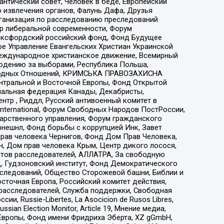
нтический совет, Человек в беде, Европейский
 извлечения органов, Фалунь Дафа, Друзья
рганизация по расследованию преследований
тр либеральной современности, Форум
 Оксфордский российский фонд, Фонд Будущее
е Управление Евангельских Христиан Украинской
еждународное христианское движение, Всемирный
людению за выборами, Республика Польша,
народных Отношений, КРИМСЬКА ПРАВОЗАХИСНА
ы Центральной и Восточной Европы, Фонд Открытой
иональная федерация Канады, Декабристы,
тр , Риддл, Русский антивоенный комитет в
nternational, Форум Свободных Народов ПостРоссии,
дарственного управления, Форум гражданского
рнешнл, Фонд борьбы с коррупцией Инк, Завет
прав человека Чернигов, Фонд Дом Прав Человека,
н, Дом прав человека Крым, Центр дикого лосося,
стов расследователей, АЛЛАТРА, За свободную
д, Гудзоновский институт, Фонд Демократического
сследований, Общество Сторожевой башни, Библии и
сточная Европа, Российский комитет действия,
-расследователей, Служба поддержки, Свободная
 Russie-Libertes, La Asocicion de Rusos Libres,
an Election Monitor, Article 19, Мнение медиа,
Европы, Фонд имени Фридриха Эберта, XZ gGmbH,