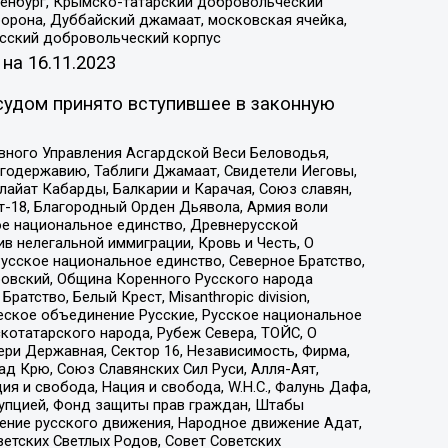
Оренбург, Крымско-татарский добровольческий
орона, Дуббайский джамаат, московская ячейка,
усский добровольческий корпус
 на
16.11.2023
судом принято вступившее в законную
вного Управления Асгардской Веси Беловодья,
годержавию, Таблиги Джамаат, Свидетели Иеговы,
айат Кабарды, Балкарии и Карачая, Союз славян,
т-18, Благородный Орден Дьявола, Армия воли
ое национальное единство, Древнерусской
 нелегальной иммиграции, Кровь и Честь, О
усское национальное единство, Северное Братство,
ровский, Община Коренного Русского народа
атство, Белый Крест, Misanthropic division,
еское объединение Русские, Русское национальное
котатарского народа, Рубеж Севера, ТОЙС, О
ри Державная, Сектор 16, Независимость, Фирма,
д Крю, Союз Славянских Сил Руси, Алля-Аят,
я и свобода, Нация и свобода, W.H.С., Фалунь Дафа,
рупцией, Фонд защиты прав граждан, Штабы
ение русского движения, Народное движение Адат,
етских Светлых Родов, Совет Советских