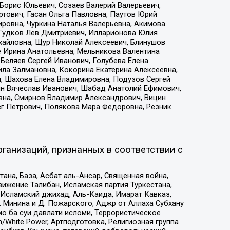
Борис Юльевич, Созаев Валерий Валерьевич,
тович, Гасан Ольга Павловна, Паутов Юрий
ровна, Чуркина Наталья Валерьевна, Акимова
 Гудков Лев Дмитриевич, Илларионова Юлия
ихайловна, Щур Николай Алексеевич, Блинушов
е Ирина Анатольевна, Мельникова Валентина
Беляев Сергей Иванович, Голубева Елена
ила Залмановна, Кокорина Екатерина Алексеевна,
, Шахова Елена Владимировна, Подузов Сергей
ин Вячеслав Иванович, Шабад Анатолий Ефимович,
вна, Смирнов Владимир Александрович, Вицин
ег Петрович, Полякова Мара Федоровна, Резник
ганизаций, признанных в соответствии с
на, База, Асбат аль-Ансар, Священная война,
ижение Талибан, Исламская партия Туркестана,
Исламский джихад, Аль-Каида, Имарат Кавказ,
 Минина и Д. Пожарского, Аджр от Аллаха Субхану
о ба суи давлати исломи, Террористическое
/White Power, Артподготовка, Религиозная группа