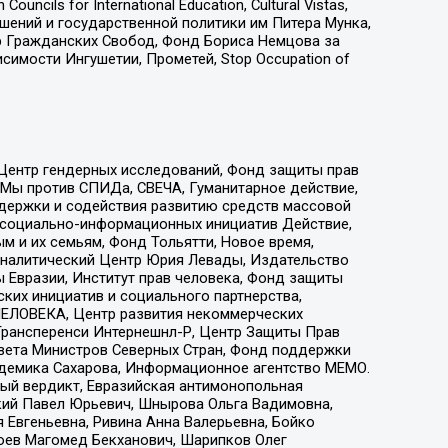
ls for International Education, Cultural Vistas,
ошений и государственной политики им Питера Мунка,
 Гражданских Свобод, Фонд Бориса Немцова за
имости Ингушетии, Прометей, Stop Occupation of
 Центр гендерных исследований, Фонд защиты прав
 Мы против СПИДа, СВЕЧА, Гуманитарное действие,
ддержки и содействия развитию средств массовой
р социально-информационных инициатив Действие,
 и их семьям, Фонд Тольятти, Новое время,
, Аналитический Центр Юрия Левады, Издательство
 Евразии, Институт прав человека, Фонд защиты
ких инициатив и социального партнерства,
ЕЛОВЕКА, Центр развития некоммерческих
 Трансперенси Интернешнл-Р, Центр Защиты Прав
овета Министров Северных Стран, Фонд поддержки
адемика Сахарова, Информационное агентство МЕМО.
ый вердикт, Евразийская антимонопольная
кий Павел Юрьевич, Шнырова Ольга Вадимовна,
 Евгеньевна, Ривина Анна Валерьевна, Бойко
хоев Магомед Бекханович, Шарипков Олег