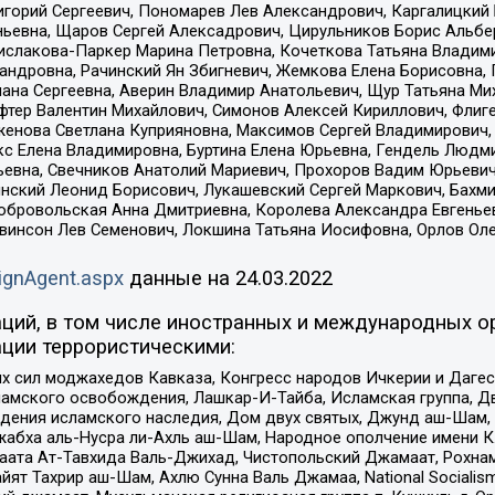
горий Сергеевич, Пономарев Лев Александрович, Каргалицкий 
ньевна, Щаров Сергей Алексадрович, Цирульников Борис Альбер
ислакова-Паркер Марина Петровна, Кочеткова Татьяна Владими
сандровна, Рачинский Ян Збигневич, Жемкова Елена Борисовна,
лана Сергеевна, Аверин Владимир Анатольевич, Щур Татьяна М
фтер Валентин Михайлович, Симонов Алексей Кириллович, Флиг
женова Светлана Куприяновна, Максимов Сергей Владимирович, 
кс Елена Владимировна, Буртина Елена Юрьевна, Гендель Людм
евна, Свечников Анатолий Мариевич, Прохоров Вадим Юрьевич
инский Леонид Борисович, Лукашевский Сергей Маркович, Бахм
Добровольская Анна Дмитриевна, Королева Александра Евгенье
евинсон Лев Семенович, Локшина Татьяна Иосифовна, Орлов Ол
ignAgent.aspx
данные на
24.03.2022
ций, в том числе иностранных и международных ор
ции террористическими:
ил моджахедов Кавказа, Конгресс народов Ичкерии и Дагеста
ламского освобождения, Лашкар-И-Тайба, Исламская группа, Дв
ения исламского наследия, Дом двух святых, Джунд аш-Шам, 
жабха аль-Нусра ли-Ахль аш-Шам, Народное ополчение имени К.
ата Ат-Тавхида Валь-Джихад, Чистопольский Джамаат, Рохнам
ят Тахрир аш-Шам, Ахлю Сунна Валь Джамаа, National Socialism