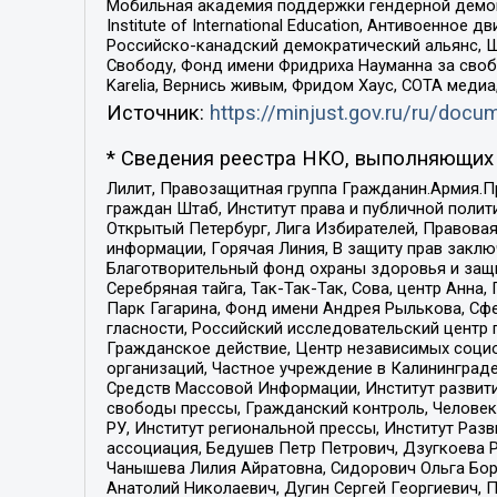
Мобильная академия поддержки гендерной демократи
Institute of International Education, Антивоенн
Российско-канадский демократический альянс, 
Свободу, Фонд имени Фридриха Науманна за свобо
Karelia, Вернись живым, Фридом Хаус, СОТА меди
Источник:
https://minjust.gov.ru/ru/doc
* Сведения реестра НКО, выполняющих 
Лилит, Правозащитная группа Гражданин.Армия.П
граждан Штаб, Институт права и публичной поли
Открытый Петербург, Лига Избирателей, Правова
информации, Горячая Линия, В защиту прав закл
Благотворительный фонд охраны здоровья и защи
Серебряная тайга, Так-Так-Так, Сова, центр Анн
Парк Гагарина, Фонд имени Андрея Рылькова, Сф
гласности, Российский исследовательский центр 
Гражданское действие, Центр независимых соци
организаций, Частное учреждение в Калининград
Средств Массовой Информации, Институт развити
свободы прессы, Гражданский контроль, Человек
РУ, Институт региональной прессы, Институт Ра
ассоциация, Бедушев Петр Петрович, Дзугкоева 
Чанышева Лилия Айратовна, Сидорович Ольга Бори
Анатолий Николаевич, Дугин Сергей Георгиевич, 