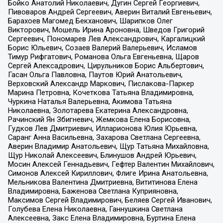
Бойко Анатолий Николаевич, Дугин Сергей Георгиевич,
Пивоваров Андрей Сергеевич, Аверин Виталий Евгеньевич,
Барахоев Магомед Бекханович, Шарипков Олег
Викторович, Мошель Ирина Ароновна, Шведов Григорий
Сергеевич, Пономарев Лев Александрович, Каргалицкий
Борис Юльевич, Созаев Валерий Валерьевич, Исламов
Тимур Рифгатович, Романова Ольга Евгеньевна, Щаров
Сергей Алексадрович, Цирульников Борис Альбертович,
Гасан Ольга Павловна, Паутов Юрий Анатольевич,
Верховский Александр Маркович, Пислакова-Паркер
Марина Петровна, Кочеткова Татьяна Владимировна,
Чуркина Наталья Валерьевна, Акимова Татьяна
Николаевна, Золотарева Екатерина Александровна,
Рачинский Ян Збигневич, Жемкова Елена Борисовна,
Гудков Лев Дмитриевич, Илларионова Юлия Юрьевна,
Саранг Анна Васильевна, Захарова Светлана Сергеевна,
Аверин Владимир Анатольевич, Щур Татьяна Михайловна,
Щур Николай Алексеевич, Блинушов Андрей Юрьевич,
Мосин Алексей Геннадьевич, Гефтер Валентин Михайлович,
Симонов Алексей Кириллович, Флиге Ирина Анатольевна,
Мельникова Валентина Дмитриевна, Вититинова Елена
Владимировна, Баженова Светлана Куприяновна,
Максимов Сергей Владимирович, Беляев Сергей Иванович,
Голубева Елена Николаевна, Ганнушкина Светлана
Алексеевна, Закс Елена Владимировна, Буртина Елена