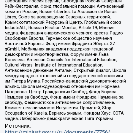
Свободная Россия Берлин, Свободная Россия Северный
Рейн-Вестфалия, Фонд глобальной помощи, Антивоенный
комитет России, Russie-Libertes, La Asocicion de Rusos
Libres, Союз за возвращение Северных территорий,
Крымскотатарский Ресурсный Центр, Глобальный союз
IndustriALL, Russian Election Monitor, Article 19, Мнение
медиа, Федерация анархического черного креста, Радио
Свободная Европа, Германское общество изучения
Восточной Европы, Фонд имени Фридриха Эберта, XZ
gGmbH, Мобильная академия поддержки гендерной
демократии и миротворчества, Форум имени Льва
Копелева, American Councils for International Education,
Cultural Vistas, Institute of International Education,
Антивоенное движение Антальи, Открытый диалог, Школа
международных отношений и государственной политики
им Питера Мунка, Российско-канадский демократический
альянс, Школа международных отношений им Нормана
Патерсона, Центр Гражданских Свобод, Фонд Бориса
Немцова за Свободу, Фонд имени Фридриха Науманна за
свободу, Феминистское антивоенное сопротивление,
Комитет независимости Ингушетии, Прометей, Stop
Occupation of Karelia, Вернись живым, Фридом Хаус, СОТА
медиа, Либерально-демократическая Лига Украины
Источник:
https://minjust.gov.ru/ru/documents/7756/