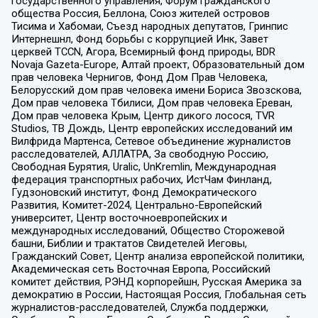
государственного управления, Форум гражданского
общества Россия, Беллона, Союз жителей островов
Тисима и Хабомаи, Съезд народных депутатов, Гринпис
Интернешнл, Фонд борьбы с коррупцией Инк, Завет
церквей TCCN, Агора, Всемирный фонд природы, BDR
Novaja Gazeta-Europe, Алтай проект, Образовательный дом
прав человека Чернигов, Фонд Дом Прав Человека,
Белорусский дом прав человека имени Бориса Звозскова,
Дом прав человека Тбилиси, Дом прав человека Ереван,
Дом прав человека Крым, Центр дикого лосося, TVR
Studios, ТВ Дождь, Центр европейских исследований им
Вилфрида Мартенса, Сетевое объединение журналистов
расследователей, АЛЛАТРА, За свободную Россию,
Свободная Бурятия, Uralic, UnKremlin, Международная
федерация транспортных рабочих, ИстЧам Финланд,
Гудзоновский институт, Фонд Демократического
Развития, Комитет-2024, Центрально-Европейский
университет, Центр восточноевропейских и
международных исследований, Общество Сторожевой
башни, Библии и трактатов Свидетелей Иеговы,
Гражданский Совет, Центр анализа европейской политики,
Академическая сеть Восточная Европа, Российский
комитет действия, РЭНД корпорейшн, Русская Америка за
демократию в России, Настоящая Россия, Глобальная сеть
журналистов-расследователей, Служба поддержки,