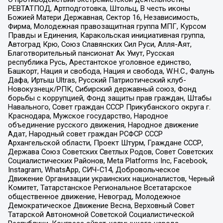
РЕВТАТПОД, Артподготовка, Штольц, В честь иконы
Божией Матери Державная, Сектор 16, Независимость,
Фирма, Молодежная правозащитная группа МПГ, Курсом
Правды и Единения, Каракольская инициативная группа,
Автоград Крю, Союз Славянских Сил Руси, Алля-Аят,
Благотворительный пансионат Ак Умут, Русская
республика Русь, Арестантское уголовное единство,
Башкорт, Нация и свобода, Нация и свобода, W.H.С., Фалунь
Дафа, Иртыш Ultras, Русский Патриотический клуб-
Новокузнецк/РПК, Сибирский державный союз, Фонд
борьбы с коррупцией, Фонд защиты прав граждан, Штабы
Навального, Совет граждан СССР Прикубанского округа г.
Краснодара, Мужское государство, Народное
объединение русского движения, Народное движение
Адат, Народный совет граждан РСФСР СССР
Архангельской области, Проект Штурм, Граждане СССР,
Держава Союз Советских Светлых Родов, Совет Советских
Социалистических Районов, Meta Platforms Inc, Facebook,
Instagram, WhatsApp, СИЧ-С14, Добровольческое
Движение Организации украинских националистов, Черный
Комитет, Татарстанское Региональное Всетатарское
общественное движение, Невоград, Молодежное
Демократическое Движение Весна, Верховный Совет
Татарской Автономной Советской Социалистической