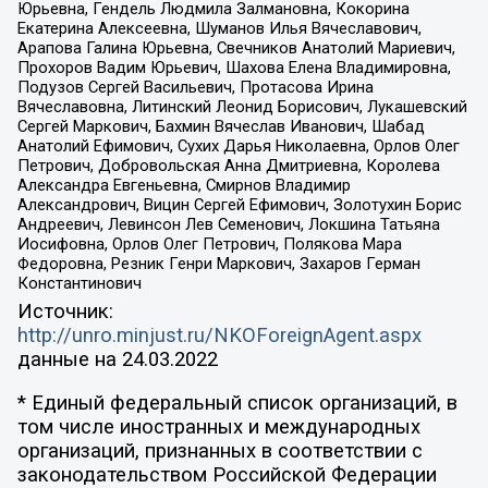
Юрьевна, Гендель Людмила Залмановна, Кокорина
Екатерина Алексеевна, Шуманов Илья Вячеславович,
Арапова Галина Юрьевна, Свечников Анатолий Мариевич,
Прохоров Вадим Юрьевич, Шахова Елена Владимировна,
Подузов Сергей Васильевич, Протасова Ирина
Вячеславовна, Литинский Леонид Борисович, Лукашевский
Сергей Маркович, Бахмин Вячеслав Иванович, Шабад
Анатолий Ефимович, Сухих Дарья Николаевна, Орлов Олег
Петрович, Добровольская Анна Дмитриевна, Королева
Александра Евгеньевна, Смирнов Владимир
Александрович, Вицин Сергей Ефимович, Золотухин Борис
Андреевич, Левинсон Лев Семенович, Локшина Татьяна
Иосифовна, Орлов Олег Петрович, Полякова Мара
Федоровна, Резник Генри Маркович, Захаров Герман
Константинович
Источник:
http://unro.minjust.ru/NKOForeignAgent.aspx
данные на
24.03.2022
* Единый федеральный список организаций, в
том числе иностранных и международных
организаций, признанных в соответствии с
законодательством Российской Федерации