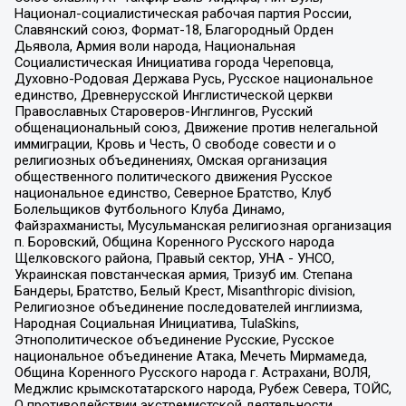
Национал-социалистическая рабочая партия России,
Славянский союз, Формат-18, Благородный Орден
Дьявола, Армия воли народа, Национальная
Социалистическая Инициатива города Череповца,
Духовно-Родовая Держава Русь, Русское национальное
единство, Древнерусской Инглистической церкви
Православных Староверов-Инглингов, Русский
общенациональный союз, Движение против нелегальной
иммиграции, Кровь и Честь, О свободе совести и о
религиозных объединениях, Омская организация
общественного политического движения Русское
национальное единство, Северное Братство, Клуб
Болельщиков Футбольного Клуба Динамо,
Файзрахманисты, Мусульманская религиозная организация
п. Боровский, Община Коренного Русского народа
Щелковского района, Правый сектор, УНА - УНСО,
Украинская повстанческая армия, Тризуб им. Степана
Бандеры, Братство, Белый Крест, Misanthropic division,
Религиозное объединение последователей инглиизма,
Народная Социальная Инициатива, TulaSkins,
Этнополитическое объединение Русские, Русское
национальное объединение Атака, Мечеть Мирмамеда,
Община Коренного Русского народа г. Астрахани, ВОЛЯ,
Меджлис крымскотатарского народа, Рубеж Севера, ТОЙС,
О противодействии экстремистской деятельности,