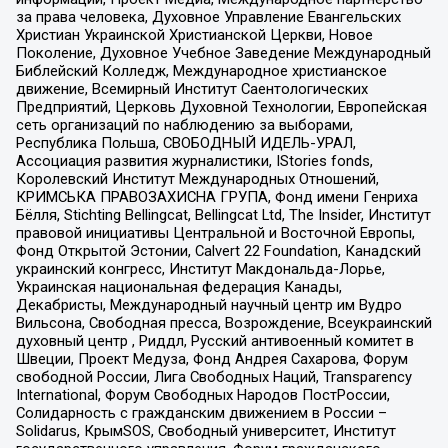
за права человека, Духовное Управление Евангельских
Христиан Украинской Христианской Церкви, Новое
Поколение, Духовное Учебное Заведение Международный
Библейский Колледж, Международное христианское
движение, Всемирный Институт Саентологических
Предприятий, Церковь Духовной Технологии, Европейская
сеть организаций по наблюдению за выборами,
Республика Польша, СВОБОДНЫЙ ИДЕЛЬ-УРАЛ,
Ассоциация развития журналистики, IStories fonds,
Королевский Институт Международных Отношений,
КРИМСЬКА ПРАВОЗАХИСНА ГРУПА, Фонд имени Генриха
Бёлля, Stichting Bellingcat, Bellingcat Ltd, The Insider, Институт
правовой инициативы Центральной и Восточной Европы,
Фонд Открытой Эстонии, Calvert 22 Foundation, Канадский
украинский конгресс, Институт Макдональда-Лорье,
Украинская национальная федерация Канады,
Декабристы, Международный научный центр им Вудро
Вильсона, Свободная пресса, Возрождение, Всеукраинский
духовный центр , Риддл, Русский антивоенный комитет в
Швеции, Проект Медуза, Фонд Андрея Сахарова, Форум
свободной России, Лига Свободных Наций, Transparеncy
International, Форум Свободных Народов ПостРоссии,
Солидарность с гражданским движением в России –
Solidarus, КрымSOS, Свободный университет, Институт