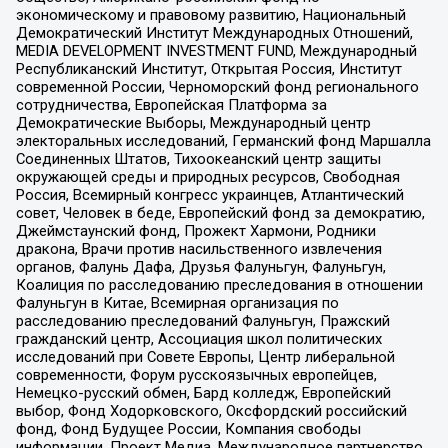
экономическому и правовому развитию, Национальный
Демократический Институт Международных Отношений,
MEDIA DEVELOPMENT INVESTMENT FUND, Международный
Республиканский Институт, Открытая Россия, Институт
современной России, Черноморский фонд регионального
сотрудничества, Европейская Платформа за
Демократические Выборы, Международный центр
электоральных исследований, Германский фонд Маршалла
Соединенных Штатов, Тихоокеанский центр защиты
окружающей среды и природных ресурсов, Свободная
Россия, Всемирный конгресс украинцев, Атлантический
совет, Человек в беде, Европейский фонд за демократию,
Джеймстаунский фонд, Прожект Хармони, Родники
дракона, Врачи против насильственного извлечения
органов, Фалунь Дафа, Друзья Фалуньгун, Фалуньгун,
Коалиция по расследованию преследования в отношении
Фалуньгун в Китае, Всемирная организация по
расследованию преследований Фалуньгун, Пражский
гражданский центр, Ассоциация школ политических
исследований при Совете Европы, Центр либеральной
современности, Форум русскоязычных европейцев,
Немецко-русский обмен, Бард колледж, Европейский
выбор, Фонд Ходорковского, Оксфордский российский
фонд, Фонд Будущее России, Компания свободы
информации, Проект Медиа, Международное партнерство