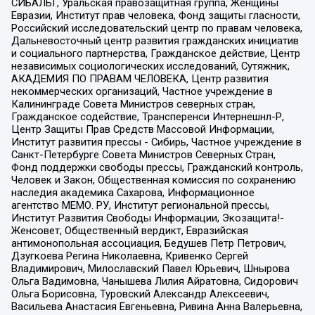
СИБАЛЬТ, Уральская правозащитная группа, Женщины
Евразии, Институт прав человека, Фонд защиты гласности,
Российский исследовательский центр по правам человека,
Дальневосточный центр развития гражданских инициатив
и социального партнерства, Гражданское действие, Центр
независимых социологических исследований, Сутяжник,
АКАДЕМИЯ ПО ПРАВАМ ЧЕЛОВЕКА, Центр развития
некоммерческих организаций, Частное учреждение в
Калининграде Совета Министров северных стран,
Гражданское содействие, Трансперенси Интернешнл-Р,
Центр Защиты Прав Средств Массовой Информации,
Институт развития прессы - Сибирь, Частное учреждение в
Санкт-Петербурге Совета Министров Северных Стран,
Фонд поддержки свободы прессы, Гражданский контроль,
Человек и Закон, Общественная комиссия по сохранению
наследия академика Сахарова, Информационное
агентство МЕМО. РУ, Институт региональной прессы,
Институт Развития Свободы Информации, Экозащита!-
Женсовет, Общественный вердикт, Евразийская
антимонопольная ассоциация, Бедушев Петр Петрович,
Дзугкоева Регина Николаевна, Кривенко Сергей
Владимирович, Милославский Павел Юрьевич, Шнырова
Ольга Вадимовна, Чанышева Лилия Айратовна, Сидорович
Ольга Борисовна, Туровский Александр Алексеевич,
Васильева Анастасия Евгеньевна, Ривина Анна Валерьевна,