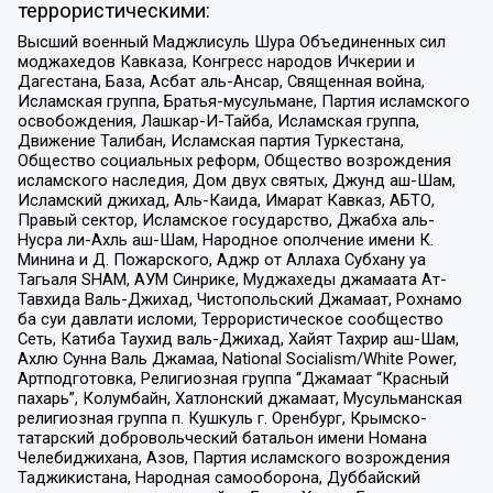
террористическими:
Высший военный Маджлисуль Шура Объединенных сил
моджахедов Кавказа, Конгресс народов Ичкерии и
Дагестана, База, Асбат аль-Ансар, Священная война,
Исламская группа, Братья-мусульмане, Партия исламского
освобождения, Лашкар-И-Тайба, Исламская группа,
Движение Талибан, Исламская партия Туркестана,
Общество социальных реформ, Общество возрождения
исламского наследия, Дом двух святых, Джунд аш-Шам,
Исламский джихад, Аль-Каида, Имарат Кавказ, АБТО,
Правый сектор, Исламское государство, Джабха аль-
Нусра ли-Ахль аш-Шам, Народное ополчение имени К.
Минина и Д. Пожарского, Аджр от Аллаха Субхану уа
Тагьаля SHAM, АУМ Синрике, Муджахеды джамаата Ат-
Тавхида Валь-Джихад, Чистопольский Джамаат, Рохнамо
ба суи давлати исломи, Террористическое сообщество
Сеть, Катиба Таухид валь-Джихад, Хайят Тахрир аш-Шам,
Ахлю Сунна Валь Джамаа, National Socialism/White Power,
Артподготовка, Религиозная группа “Джамаат “Красный
пахарь”, Колумбайн, Хатлонский джамаат, Мусульманская
религиозная группа п. Кушкуль г. Оренбург, Крымско-
татарский добровольческий батальон имени Номана
Челебиджихана, Азов, Партия исламского возрождения
Таджикистана, Народная самооборона, Дуббайский