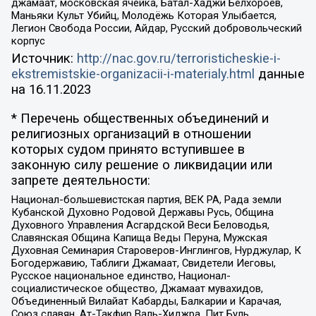
джамаат, московская ячейка, Батал-Хаджи Белхороев,
Маньяки Культ Убийц, Молодёжь Которая Улыбается,
Легион Свобода России, Айдар, Русский добровольческий
корпус
Источник:
http://nac.gov.ru/terroristicheskie-i-
ekstremistskie-organizacii-i-materialy.html
данные
на
16.11.2023
* Перечень общественных объединений и
религиозных организаций в отношении
которых судом принято вступившее в
законную силу решение о ликвидации или
запрете деятельности:
Национал-большевистская партия, ВЕК РА, Рада земли
Кубанской Духовно Родовой Державы Русь, Община
Духовного Управления Асгардской Веси Беловодья,
Славянская Община Капища Веды Перуна, Мужская
Духовная Семинария Староверов-Инглингов, Нурджулар, К
Богодержавию, Таблиги Джамаат, Свидетели Иеговы,
Русское национальное единство, Национал-
социалистическое общество, Джамаат мувахидов,
Объединенный Вилайат Кабарды, Балкарии и Карачая,
Союз славян, Ат-Такфир Валь-Хиджра, Пит Буль,