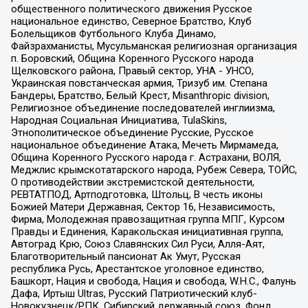
общественного политического движения Русское
национальное единство, Северное Братство, Клуб
Болельщиков Футбольного Клуба Динамо,
Файзрахманисты, Мусульманская религиозная организация
п. Боровский, Община Коренного Русского народа
Щелковского района, Правый сектор, УНА - УНСО,
Украинская повстанческая армия, Тризуб им. Степана
Бандеры, Братство, Белый Крест, Misanthropic division,
Религиозное объединение последователей инглиизма,
Народная Социальная Инициатива, TulaSkins,
Этнополитическое объединение Русские, Русское
национальное объединение Атака, Мечеть Мирмамеда,
Община Коренного Русского народа г. Астрахани, ВОЛЯ,
Меджлис крымскотатарского народа, Рубеж Севера, ТОЙС,
О противодействии экстремистской деятельности,
РЕВТАТПОД, Артподготовка, Штольц, В честь иконы
Божией Матери Державная, Сектор 16, Независимость,
Фирма, Молодежная правозащитная группа МПГ, Курсом
Правды и Единения, Каракольская инициативная группа,
Автоград Крю, Союз Славянских Сил Руси, Алля-Аят,
Благотворительный пансионат Ак Умут, Русская
республика Русь, Арестантское уголовное единство,
Башкорт, Нация и свобода, Нация и свобода, W.H.С., Фалунь
Дафа, Иртыш Ultras, Русский Патриотический клуб-
Новокузнецк/РПК, Сибирский державный союз, Фонд