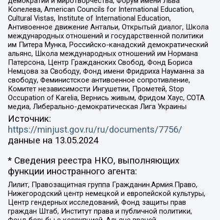
демократии и миротворчества, Форум имени Льва
Копелева, American Councils for International Education,
Cultural Vistas, Institute of International Education,
Антивоенное движение Антальи, Открытый диалог, Школа
международных отношений и государственной политики
им Питера Мунка, Российско-канадский демократический
альянс, Школа международных отношений им Нормана
Патерсона, Центр Гражданских Свобод, Фонд Бориса
Немцова за Свободу, Фонд имени Фридриха Науманна за
свободу, Феминистское антивоенное сопротивление,
Комитет независимости Ингушетии, Прометей, Stop
Occupation of Karelia, Вернись живым, Фридом Хаус, СОТА
медиа, Либерально-демократическая Лига Украины
Источник:
https://minjust.gov.ru/ru/documents/7756/
данные на
13.05.2024
* Сведения реестра НКО, выполняющих
функции иностранного агента:
Лилит, Правозащитная группа Гражданин.Армия.Право,
Нижегородский центр немецкой и европейской культуры,
Центр гендерных исследований, Фонд защиты прав
граждан Штаб, Институт права и публичной политики,