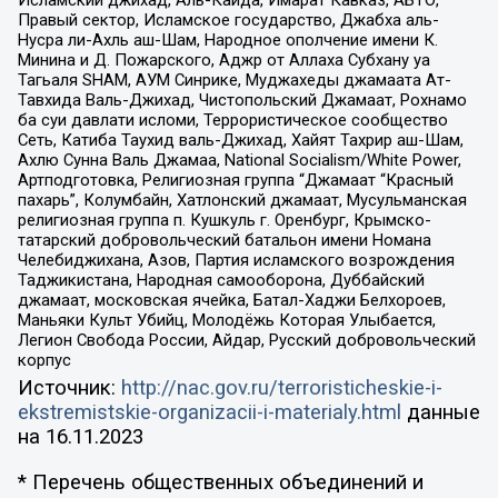
Правый сектор, Исламское государство, Джабха аль-
Нусра ли-Ахль аш-Шам, Народное ополчение имени К.
Минина и Д. Пожарского, Аджр от Аллаха Субхану уа
Тагьаля SHAM, АУМ Синрике, Муджахеды джамаата Ат-
Тавхида Валь-Джихад, Чистопольский Джамаат, Рохнамо
ба суи давлати исломи, Террористическое сообщество
Сеть, Катиба Таухид валь-Джихад, Хайят Тахрир аш-Шам,
Ахлю Сунна Валь Джамаа, National Socialism/White Power,
Артподготовка, Религиозная группа “Джамаат “Красный
пахарь”, Колумбайн, Хатлонский джамаат, Мусульманская
религиозная группа п. Кушкуль г. Оренбург, Крымско-
татарский добровольческий батальон имени Номана
Челебиджихана, Азов, Партия исламского возрождения
Таджикистана, Народная самооборона, Дуббайский
джамаат, московская ячейка, Батал-Хаджи Белхороев,
Маньяки Культ Убийц, Молодёжь Которая Улыбается,
Легион Свобода России, Айдар, Русский добровольческий
корпус
Источник:
http://nac.gov.ru/terroristicheskie-i-
ekstremistskie-organizacii-i-materialy.html
данные
на
16.11.2023
* Перечень общественных объединений и