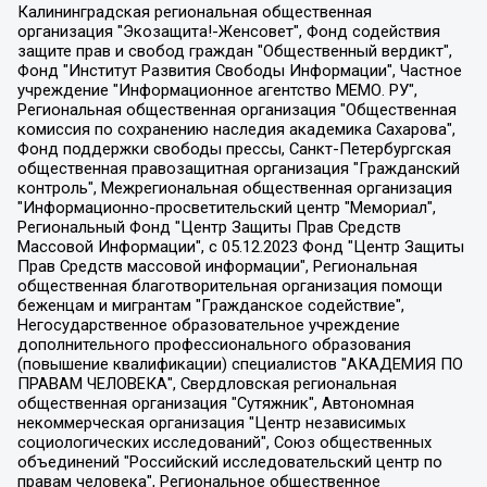
Калининградская региональная общественная организация "Экозащита!-Женсовет", Фонд содействия защите прав и свобод граждан "Общественный вердикт", Фонд "Институт Развития Свободы Информации", Частное учреждение "Информационное агентство МЕМО. РУ", Региональная общественная организация "Общественная комиссия по сохранению наследия академика Сахарова", Фонд поддержки свободы прессы, Санкт-Петербургская общественная правозащитная организация "Гражданский контроль", Межрегиональная общественная организация "Информационно-просветительский центр "Мемориал", Региональный Фонд "Центр Защиты Прав Средств Массовой Информации", с 05.12.2023 Фонд "Центр Защиты Прав Средств массовой информации", Региональная общественная благотворительная организация помощи беженцам и мигрантам "Гражданское содействие", Негосударственное образовательное учреждение дополнительного профессионального образования (повышение квалификации) специалистов "АКАДЕМИЯ ПО ПРАВАМ ЧЕЛОВЕКА", Свердловская региональная общественная организация "Сутяжник", Автономная некоммерческая организация "Центр независимых социологических исследований", Союз общественных объединений "Российский исследовательский центр по правам человека", Региональное общественное учреждение научно-информационный центр "МЕМОРИАЛ", Некоммерческая организация "Фонд защиты гласности", Автономная некоммерческая организация "Институт прав человека", Городская общественная организация "Екатеринбургское общество "МЕМОРИАЛ", Городская общественная организация "Рязанское историко-просветительское и правозащитное общество "Мемориал" (Рязанский Мемориал), Челябинский региональный орган общественной самодеятельности – женское общественное объединение "Женщины Евразии", Челябинский региональный орган общественной самодеятельности "Уральская правозащитная группа", Фонд содействия защите здоровья и социальной справедливости имени Андрея Рылькова, Автономная Некоммерческая Организация "Аналитический Центр Юрия Левады", Автономная некоммерческая организация социальной поддержки населения "Проект Апрель", Региональная общественная организация помощи женщинам и детям, находящимся в кризисной ситуации "Информационно-методический центр "Анна", Фонд содействия развитию массовых коммуникаций и правовому просвещению "Так-так-Так", Фонд содействия устойчивому развитию "Серебряная тайга", Свердловский региональный общественный фонд социальных проектов "Новое время", "Idel.Реалии", Кавказ.Реалии, Крым.Реалии, Телеканал Настоящее Время, Татаро-башкирская служба Радио Свобода (Azatliq Radiosi), Радио Свободная Европа/Радио Свобода (PCE/PC), "Сибирь.Реалии", "Фактограф", Благотворительный фонд помощи осужденным и их семьям, Автономная некоммерческая организация "Институт глобализации и социальных движений", Фонд "В защиту прав заключенных", Частное учреждение "Центр поддержки и содействия развитию средств массовой информации", Пензенский региональный общественный благотворительный фонд "Гражданский союз", "Север.Реалии", Некоммерческая организация Фонд "Правовая инициатива", Общество с ограниченной ответственностью "Радио Свободная Европа/Радио Свобода", Чешское информационное агентство "MEDIUM-ORIENT", Красноярская региональная общественная организация "Мы против СПИДа", Камалягин Денис Николаевич, Маркелов Сергей Евгеньевич, Пономарев Лев Александрович, Савицкая Людмила Алексеевна, Автономная некоммерческая организация "Центр по работе с проблемой насилия "НАСИЛИЮ.НЕТ", Межрегиональный профессиональный союз работников здравоохранения "Альянс врачей", Юридическое лицо, зарегистрированное в Латвийской Республике, SIA "Medusa Project" (регистрационный номер 40103797863, дата регистрации 10.06.2014), Некоммерческая организация "Фонд по борьбе с коррупцией", Автономная некоммерческая организация "Институт права и публичной политики", Баданин Роман Сергеевич, Гликин Максим Александрович, Железнова Мария Михайловна, Лукьянова Юлия Сергеевна, Маетная Елизавета Витальевна, Маняхин Петр Борисович, Чуракова Ольга Владимировна, Ярош Юлия Петровна, Юридическое лицо "The Insider SIA", зарегистрированное в Риге, Латвийская Республика (дата регистрации 26.06.2015), являющееся администратором доменного имени интернет-издания "The Insider SIA", https://theins.ru, Постернак Алексей Евгеньевич, Рубин Михаил Аркадьевич, Анин Роман Александрович, Юридическое лицо Istories fonds, зарегистрированное в Латвийской Республике (регистрационный номер 50008295751, дата регистрации 24.02.2020), Великовский Дмитрий Александрович, Долинина Ирина Николаевна, Мароховская Алеся Алексеевна, Шлейнов Роман Юрьевич, Шмагун Олеся Валентиновна, Общество с ограниченной ответственностью "Альтаир 2021", Общество с ограниченной ответственностью "Вега 2021", Общество с ограниченной ответственностью "Главный редактор 2021", Общество с ограниченной ответственностью "Ромашки монолит", Важенков Артем Валерьевич, Ивановская областная общественная организация "Центр гендерных исследований", Гурман Юрий Альбертович, Медиапроект "ОВД-Инфо", Егоров Владимир Владимирович, Жилинский Владимир Александрович, Общество с ограниченной ответственностью "ЗП", Иванова София Юрьевна, Карезина Инна Павловна, Кильтау Екатерина Викторовна, Петров Алексей Викторович, Пискунов Сергей Евгеньевич, Смирнов Сергей Сергеевич, Тихонов Михаил Сергеевич, Общество с ограниченной ответственностью "ЖУРНАЛИСТ-ИНОСТРАННЫЙ АГЕНТ", Арапова Галина Юрьевна, Вольтская Татьяна Анатольевна, Американская компания "Mason G.E.S. Anonymous Foundation" (США), являющаяся владельцем интернет-издания https://mnews.world/, Компания "Stichting Bellingcat", зарегистрированная в Нидерландах (дата регистрации 11.07.2018), Захаров Андрей Вячеславович, Клепиковская Екатерина Дмитриевна, Общество с ограниченной ответственностью "МЕМО", Перл Роман Александрович, Симонов Евгений Алексеевич, Соловьева Елена Анатольевна, Сотников Даниил Владимирович, Сурначева Елизавета Дмитриевна, Автономная некоммерческая организация по защите прав человека и информированию населения "Якутия – Наше Мнение", Общество с ограниченной ответственностью "Москоу диджитал медиа", с 26.01.2023 Общество с ограниченной ответственностью "Чайка Белые сады", Ветошкина Валерия Валерьевна, Заговора Максим Александрович, Межрегиональное общественное движение "Российская ЛГБТ - сеть", Оленичев Максим Владимирович, Павлов Иван Юрьевич, Скворцова Елена Сергеевна, Общество с ограниченной ответственностью "Как бы инагент", Кочетков Игорь Викторович, Общество с ограниченной ответственностью "Честные выборы", Еланчик Олег Александрович, Общество с ограниченной ответственностью "Нобелевский призыв", Гималова Регина Эмилевна, Григорьев Андрей Валерьевич, Григорьева Алина Александровна, Ассоциация по содействию защите прав призывников, альтернативнослужащих и военнослужащих "Правозащитная группа "Гражданин.Армия.Право", Хисамова Регина Фаритовна, Автономная некоммерческая организация по реализации социально-правовых программ "Лилит", Дальневосточное общественное движение "Маяк", Санкт-Петербургская ЛГБТ-инициативная группа "Выход", Инициативная группа ЛГБТ+ "Реверс", Алексеев Андрей Викторович, Бекбулатова Таисия Львовна, Беляев Иван Михайлович, Владыкина Елена Сергеевна, Гельман Марат Александрович, Никульшина Вероника Юрьевна, Толоконникова Надежда Андреевна, Шендерович Виктор Анатольевич, Общество с ограниченной ответственностью "Данное сообщение", Общество с ограниченной ответственностью Издательский дом "Новая глава", Айнбиндер Александра Александровна, Московский комьюнити-центр для ЛГБТ+инициатив, Благотворительный фонд развития филантропии, Deutsche Welle (Германия, Kurt-Schumacher-Strasse 3, 53113 Bonn), Борзунова Мария Михайловна, Воробьев Виктор Викторович, Голубева Анна Львовна, Константинова Алла Михайловна, Малкова Ирина Владимировна, Мурадов Мурад Абдулгалимович, Осетинская Елизавета Николаевна, Понасенков Евгений Николаевич, Ганапольский Матвей Юрьевич, Киселев Евгений Алексеевич, Борухович Ирина Григорьевна, Дремин Иван Тимофеевич, Дубровский Дмитрий Викторович, Красноярская региональная общественная организация поддержки и развития альтернативных образовательных технологий и межкультурных коммуникаций "ИНТЕРРА", Маяковская Екатерина Алексеевна, Фейгин Марк Захарович, Филимонов Андрей Викторович, Дзугкоева Регина Николаевна, Доброхотов Роман Александрович, Дудь Юрий Александрович, Елкин Сергей Владимирович, Кругликов Кирилл Игоревич, Сабунаева Мария Леонидовна, Семенов Алексей Владимирович, Шаинян Карен Багратович, Шульман Екатерина Михайловна, Асафьев Артур Валерьевич, Вахштайн Виктор Семенович, Венедиктов Алексей Алексеевич, Лушникова Екатерина Евгеньевна, Волков Леонид Михайлович, Невзоров Александр Глебович, Пархоменко Сергей Борисович, Сироткин Ярослав Николаевич, Кара-Мурза Владимир Владимирович, Баранова Наталья Владимировна, Гозман Леонид Яковлевич, Кагарлицкий Борис Юльевич, Климарев Михаил Валерьевич, Милов Владимир Станиславович, Автономная некоммерческая организация Краснодарский центр современного искусства "Типография", Моргенштерн Алишер Тагирович, Соболь Любовь Эдуардовна, Общество с ограниченной ответственностью "ЛИЗА НОРМ", Каспаров Гарри Кимович, Ходорковский Михаил Борисович, Общество с ограниченной ответственностью "Апрельские тезисы", Данилович Ирина Брониславовна, Кашин Олег Владимирович, Петров Николай Владимирович, Пивоваров Алексей Владимирович, Соколов Михаил Владимирович, Цветкова Юлия Владимировна, Чичваркин Евгений Александрович, Комитет против пыток/Команда против пыток, Общество с ограниченной ответственностью "Первый научный", Общество с ограниченной ответственностью "Вертолет и ко", Белоцерковская Вероника Борисовна, Кац Максим Евгеньевич, Лазарева Татьяна Юрьевна, Шаведдинов Руслан Табризович, Яшин Илья Валерьевич, Общество с ограниченной ответственностью "Иноагент ААВ", Алешковский Дмитрий Петрович, Альбац Евгения Марковна, Быков Дмитрий Львович, Галямина Юлия Евгеньевна, Лойко Сергей Леонидович, Мартынов Кирилл Константинович, Медведев Сергей Александрович, Крашенинников Федор Геннадиевич, Гордеева Катерина Вл