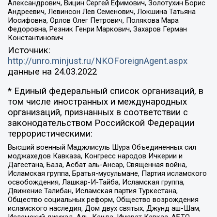
Александрович, Вицин Сергей Ефимович, Золотухин Борис
Андреевич, Левинсон Лев Семенович, Локшина Татьяна
Иосифовна, Орлов Олег Петрович, Полякова Мара
Федоровна, Резник Генри Маркович, Захаров Герман
Константинович
Источник:
http://unro.minjust.ru/NKOForeignAgent.aspx
данные на
24.03.2022
* Единый федеральный список организаций, в
том числе иностранных и международных
организаций, признанных в соответствии с
законодательством Российской Федерации
террористическими:
Высший военный Маджлисуль Шура Объединенных сил
моджахедов Кавказа, Конгресс народов Ичкерии и
Дагестана, База, Асбат аль-Ансар, Священная война,
Исламская группа, Братья-мусульмане, Партия исламского
освобождения, Лашкар-И-Тайба, Исламская группа,
Движение Талибан, Исламская партия Туркестана,
Общество социальных реформ, Общество возрождения
исламского наследия, Дом двух святых, Джунд аш-Шам,
Исламский джихад, Аль-Каида, Имарат Кавказ, АБТО,