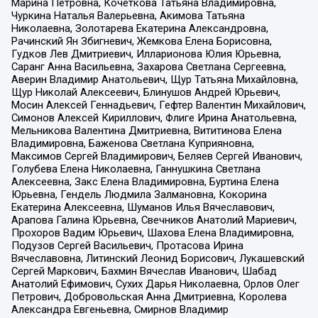
Марина Петровна, Кочеткова Татьяна Владимировна,
Чуркина Наталья Валерьевна, Акимова Татьяна
Николаевна, Золотарева Екатерина Александровна,
Рачинский Ян Збигневич, Жемкова Елена Борисовна,
Гудков Лев Дмитриевич, Илларионова Юлия Юрьевна,
Саранг Анна Васильевна, Захарова Светлана Сергеевна,
Аверин Владимир Анатольевич, Щур Татьяна Михайловна,
Щур Николай Алексеевич, Блинушов Андрей Юрьевич,
Мосин Алексей Геннадьевич, Гефтер Валентин Михайлович,
Симонов Алексей Кириллович, Флиге Ирина Анатольевна,
Мельникова Валентина Дмитриевна, Вититинова Елена
Владимировна, Баженова Светлана Куприяновна,
Максимов Сергей Владимирович, Беляев Сергей Иванович,
Голубева Елена Николаевна, Ганнушкина Светлана
Алексеевна, Закс Елена Владимировна, Буртина Елена
Юрьевна, Гендель Людмила Залмановна, Кокорина
Екатерина Алексеевна, Шуманов Илья Вячеславович,
Арапова Галина Юрьевна, Свечников Анатолий Мариевич,
Прохоров Вадим Юрьевич, Шахова Елена Владимировна,
Подузов Сергей Васильевич, Протасова Ирина
Вячеславовна, Литинский Леонид Борисович, Лукашевский
Сергей Маркович, Бахмин Вячеслав Иванович, Шабад
Анатолий Ефимович, Сухих Дарья Николаевна, Орлов Олег
Петрович, Добровольская Анна Дмитриевна, Королева
Александра Евгеньевна, Смирнов Владимир