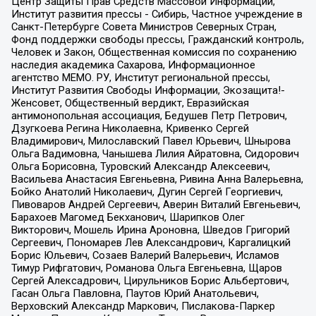
Центр Защиты Прав Средств Массовой Информации,
Институт развития прессы - Сибирь, Частное учреждение в
Санкт-Петербурге Совета Министров Северных Стран,
Фонд поддержки свободы прессы, Гражданский контроль,
Человек и Закон, Общественная комиссия по сохранению
наследия академика Сахарова, Информационное
агентство МЕМО. РУ, Институт региональной прессы,
Институт Развития Свободы Информации, Экозащита!-
Женсовет, Общественный вердикт, Евразийская
антимонопольная ассоциация, Бедушев Петр Петрович,
Дзугкоева Регина Николаевна, Кривенко Сергей
Владимирович, Милославский Павел Юрьевич, Шнырова
Ольга Вадимовна, Чанышева Лилия Айратовна, Сидорович
Ольга Борисовна, Туровский Александр Алексеевич,
Васильева Анастасия Евгеньевна, Ривина Анна Валерьевна,
Бойко Анатолий Николаевич, Дугин Сергей Георгиевич,
Пивоваров Андрей Сергеевич, Аверин Виталий Евгеньевич,
Барахоев Магомед Бекханович, Шарипков Олег
Викторович, Мошель Ирина Ароновна, Шведов Григорий
Сергеевич, Пономарев Лев Александрович, Каргалицкий
Борис Юльевич, Созаев Валерий Валерьевич, Исламов
Тимур Рифгатович, Романова Ольга Евгеньевна, Щаров
Сергей Алексадрович, Цирульников Борис Альбертович,
Гасан Ольга Павловна, Паутов Юрий Анатольевич,
Верховский Александр Маркович, Пислакова-Паркер