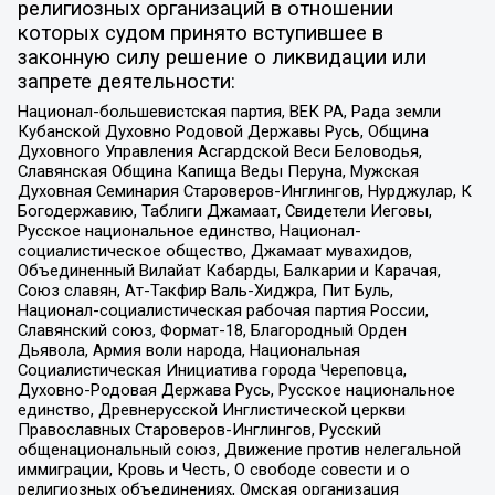
религиозных организаций в отношении
которых судом принято вступившее в
законную силу решение о ликвидации или
запрете деятельности:
Национал-большевистская партия, ВЕК РА, Рада земли
Кубанской Духовно Родовой Державы Русь, Община
Духовного Управления Асгардской Веси Беловодья,
Славянская Община Капища Веды Перуна, Мужская
Духовная Семинария Староверов-Инглингов, Нурджулар, К
Богодержавию, Таблиги Джамаат, Свидетели Иеговы,
Русское национальное единство, Национал-
социалистическое общество, Джамаат мувахидов,
Объединенный Вилайат Кабарды, Балкарии и Карачая,
Союз славян, Ат-Такфир Валь-Хиджра, Пит Буль,
Национал-социалистическая рабочая партия России,
Славянский союз, Формат-18, Благородный Орден
Дьявола, Армия воли народа, Национальная
Социалистическая Инициатива города Череповца,
Духовно-Родовая Держава Русь, Русское национальное
единство, Древнерусской Инглистической церкви
Православных Староверов-Инглингов, Русский
общенациональный союз, Движение против нелегальной
иммиграции, Кровь и Честь, О свободе совести и о
религиозных объединениях, Омская организация