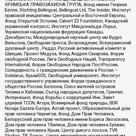
КРИМСЬКА ПРАВОЗАХИСНА ГРУПА, Фонд имени Генриха
Бёлля, Stichting Bellingcat, Bellingcat Ltd, The Insider, Институт
правовой инициативы Центральной и Восточной Европы,
Фонд Открытой Эстонии, Calvert 22 Foundation, Канадский
украинский конгресс, Институт Макдональда-Лорье,
Украинская национальная федерация Канады,
Декабристы, Международный научный центр им Вудро
Вильсона, Свободная пресса, Возрождение, Всеукраинский
духовный центр , Риддл, Русский антивоенный комитет в
Швеции, Проект Медуза, Фонд Андрея Сахарова, Форум
свободной России, Лига Свободных Наций, Transparеncy
International, Форум Свободных Народов ПостРоссии,
Солидарность с гражданским движением в России –
Solidarus, КрымSOS, Свободный университет, Институт
государственного управления, Форум гражданского
общества Россия, Беллона, Союз жителей островов
Тисима и Хабомаи, Съезд народных депутатов, Гринпис
Интернешнл, Фонд борьбы с коррупцией Инк, Завет
церквей TCCN, Агора, Всемирный фонд природы, BDR
Novaja Gazeta-Europe, Алтай проект, Образовательный дом
прав человека Чернигов, Фонд Дом Прав Человека,
Белорусский дом прав человека имени Бориса Звозскова,
Дом прав человека Тбилиси, Дом прав человека Ереван,
Дом прав человека Крым, Центр дикого лосося, TVR
Studios, ТВ Дождь, Центр европейских исследований им