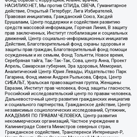
Фонд борьбы с коррупцией, Альянс врачей,
НАСИЛИЮ.НЕТ, Мы против СПИДа, СВЕЧА, Гуманитарное
действие, Открытый Петербург, Лига Избирателей,
Правовая инициатива, Гражданский Союз, Хасдей
Ерушалаим, Центр поддержки и содействия развитию
средств массовой информации, Горячая Линия, В защиту
прав заключенных, Институт глобализации и социальных
движений, Центр социально-информационных инициатив
Действие, Благотворительный фонд охраны здоровья и
защиты прав граждан, Благотворительный фонд помощи
осужденным и их семьям, Фонд Тольятти, Новое время,
Серебряная тайга, Так-Так-Так, Сова, центр Анна, Проект
Апрель, Самарская губерния, Эра здоровья, Мемориал,
Аналитический Центр Юрия Левады, Издательство Парк
Гагарина, Фонд имени Андрея Рылькова, Сфера, Центр
СИБАЛЬТ, Уральская правозащитная группа, Женщины
Евразии, Институт прав человека, Фонд защиты гласности,
Российский исследовательский центр по правам человека,
Дальневосточный центр развития гражданских инициатив
и социального партнерства, Гражданское действие, Центр
независимых социологических исследований, Сутяжник,
АКАДЕМИЯ ПО ПРАВАМ ЧЕЛОВЕКА, Центр развития
некоммерческих организаций, Частное учреждение в
Калининграде Совета Министров северных стран,
Гражданское содействие, Трансперенси Интернешнл-Р,