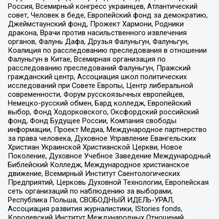
Россия, Всемирный конгресс украинцев, Атлантический
совет, Человек в беде, Европейский фонд за демократию,
Джеймстаунский фонд, Прожект Хармони, Родники
дракона, Врачи против насильственного извлечения
органов, Фалунь Дафа, Друзья Фалуньгун, Фалуньгун,
Коалиция по расследованию преследования в отношении
Фалуньгун в Китае, Всемирная организация по
расследованию преследований Фалуньгун, Пражский
гражданский центр, Ассоциация школ политических
исследований при Совете Европы, Центр либеральной
современности, Форум русскоязычных европейцев,
Немецко-русский обмен, Бард колледж, Европейский
выбор, Фонд Ходорковского, Оксфордский российский
фонд, Фонд Будущее России, Компания свободы
информации, Проект Медиа, Международное партнерство
за права человека, Духовное Управление Евангельских
Христиан Украинской Христианской Церкви, Новое
Поколение, Духовное Учебное Заведение Международный
Библейский Колледж, Международное христианское
движение, Всемирный Институт Саентологических
Предприятий, Церковь Духовной Технологии, Европейская
сеть организаций по наблюдению за выборами,
Республика Польша, СВОБОДНЫЙ ИДЕЛЬ-УРАЛ,
Ассоциация развития журналистики, IStories fonds,
Королевский Институт Международных Отношений,