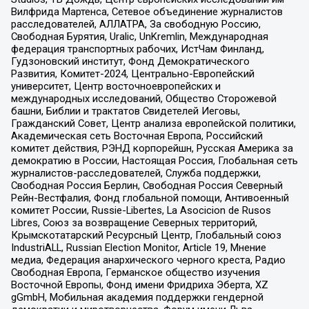
Вилфрида Мартенса, Сетевое объединение журналистов
расследователей, АЛЛАТРА, За свободную Россию,
Свободная Бурятия, Uralic, UnKremlin, Международная
федерация транспортных рабочих, ИстЧам Финланд,
Гудзоновский институт, Фонд Демократического
Развития, Комитет-2024, Центрально-Европейский
университет, Центр восточноевропейских и
международных исследований, Общество Сторожевой
башни, Библии и трактатов Свидетелей Иеговы,
Гражданский Совет, Центр анализа европейской политики,
Академическая сеть Восточная Европа, Российский
комитет действия, РЭНД корпорейшн, Русская Америка за
демократию в России, Настоящая Россия, Глобальная сеть
журналистов-расследователей, Служба поддержки,
Свободная Россия Берлин, Свободная Россия Северный
Рейн-Вестфалия, Фонд глобальной помощи, Антивоенный
комитет России, Russie-Libertes, La Asocicion de Rusos
Libres, Союз за возвращение Северных территорий,
Крымскотатарский Ресурсный Центр, Глобальный союз
IndustriALL, Russian Election Monitor, Article 19, Мнение
медиа, Федерация анархического черного креста, Радио
Свободная Европа, Германское общество изучения
Восточной Европы, Фонд имени Фридриха Эберта, XZ
gGmbH, Мобильная академия поддержки гендерной