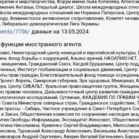
и и миротворчества, Форум имени Льва Копелева, American Counci
ое движение Антальи, Открытый диалог, Школа международных отн
Школа международных отношений им Нормана Патерсона, Центр
ду, Феминистское антивоенное сопротивление, Комитет независ
а, Либерально-демократическая Лига Украины
uments/7756/
данные на
13.05.2024
функции иностранного агента:
раво, Нижегородский центр немецкой и европейской культуры,
тики, Фонд борьбы с коррупцией, Альянс врачей, НАСИЛИЮ.НЕТ,
я инициатива, Гражданский Союз, Хасдей Ерушалаим, Центр по
юченных, Институт глобализации и социальных движений, Цент
ты прав граждан, Благотворительный фонд помощи осужденным
а, Проект Апрель, Самарская губерния, Эра здоровья, Мемориал
ера, Центр СИБАЛЬТ, Уральская правозащитная группа, Женщины
по правам человека, Дальневосточный центр развития гражданс
ологических исследований, Сутяжник, АКАДЕМИЯ ПО ПРАВАМ Ч
е Совета Министров северных стран, Гражданское содействие,
я прессы - Сибирь, Частное учреждение в Санкт-Петербурге С
 и Закон, Общественная комиссия по сохранению наследия ак
звития Свободы Информации, Экозащита!-Женсовет, Общественн
Регина Николаевна, Кривенко Сергей Владимирович, Милославс
совна, Туровский Александр Алексеевич, Васильева Анастасия
Пивоваров Андрей Сергеевич, Аверин Виталий Евгеньевич, Бара