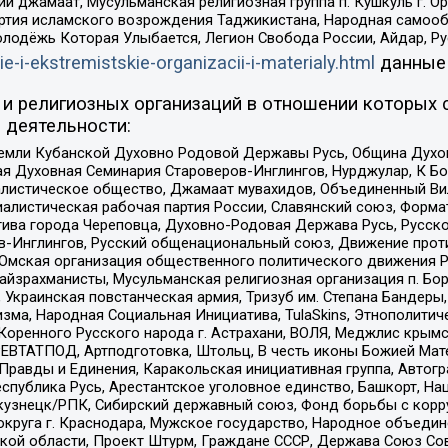
ий джамаат, Мусульманская религиозная группа п. Кушкуль г. 
ртия исламского возрождения Таджикистана, Народная самооб
олодёжь Которая Улыбается, Легион Свобода России, Айдар, Р
ie-i-ekstremistskie-organizacii-i-materialy.html
данные
и религиозных организаций в отношении которых 
 деятельности:
земли Кубанской Духовно Родовой Державы Русь, Община Духо
 Духовная Семинария Староверов-Инглингов, Нурджулар, К Бо
листическое общество, Джамаат мувахидов, Объединенный Вил
иалистическая рабочая партия России, Славянский союз, Форма
ива города Череповца, Духовно-Родовая Держава Русь, Русск
-Инглингов, Русский общенациональный союз, Движение против
 Омская организация общественного политического движения Р
йзрахманисты, Мусульманская религиозная организация п. Бо
краинская повстанческая армия, Тризуб им. Степана Бандеры, Бр
зма, Народная Социальная Инициатива, TulaSkins, Этнополитич
оренного Русского народа г. Астрахани, ВОЛЯ, Меджлис крымс
РЕВТАТПОД, Артподготовка, Штольц, В честь иконы Божией Мате
равды и Единения, Каракольская инициативная группа, Автогра
спублика Русь, Арестантское уголовное единство, Башкорт, Наци
окузнецк/РПК, Сибирский державный союз, Фонд борьбы с кор
округа г. Краснодара, Мужское государство, Народное объедин
ой области, Проект Штурм, Граждане СССР, Держава Союз Сов