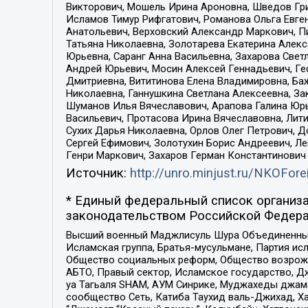
Викторович, Мошель Ирина Ароновна, Шведов Гри
Исламов Тимур Рифгатович, Романова Ольга Евге
Анатольевич, Верховский Александр Маркович, П
Татьяна Николаевна, Золотарева Екатерина Алек
Юрьевна, Саранг Анна Васильевна, Захарова Свет
Андрей Юрьевич, Мосин Алексей Геннадьевич, Ге
Дмитриевна, Вититинова Елена Владимировна, Ба
Николаевна, Ганнушкина Светлана Алексеевна, За
Шуманов Илья Вячеславович, Арапова Галина Юрь
Васильевич, Протасова Ирина Вячеславовна, Лит
Сухих Дарья Николаевна, Орлов Олег Петрович, 
Сергей Ефимович, Золотухин Борис Андреевич, Л
Генри Маркович, Захаров Герман Константинович
Источник:
http://unro.minjust.ru/NKOFore
* Единый федеральный список организа
законодательством Российской Федера
Высший военный Маджлисуль Шура Объединенных с
Исламская группа, Братья-мусульмане, Партия ис
Общество социальных реформ, Общество возрожд
АБТО, Правый сектор, Исламское государство, Д
уа Тагьаля SHAM, АУМ Синрике, Муджахеды джама
сообщество Сеть, Катиба Таухид валь-Джихад, Хай