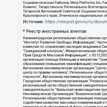
Социалистических Районов, Meta Platforms Inc, 
Комитет, Татарстанское Региональное Всетатар
Татарской Автономной Советской Социалистическ
Красноярского края, Этническое национальное о
Источник:
https://minjust.gov.ru/ru/doc
* Реестр иностранных агентов:
Калининградская региональная общественная организация "Экозащита!-Женсовет", Фонд содействия защите прав и свобод граждан "Общественный вердикт", Фонд "Институт Развития Свободы Информации", Частное учреждение "Информационное агентство МЕМО. РУ", Региональная общественная организация "Общественная комиссия по сохранению наследия академика Сахарова", Фонд поддержки свободы прессы, Санкт-Петербургская общественная правозащитная организация "Гражданский контроль", Межрегиональная общественная организация "Информационно-просветительский центр "Мемориал", Региональный Фонд "Центр Защиты Прав Средств Массовой Информации", с 05.12.2023 Фонд "Центр Защиты Прав Средств массовой информации", Региональная общественная благотворительная организация помощи беженцам и мигрантам "Гражданское содействие", Негосударственное образовательное учреждение дополнительного профессионального образования (повышение квалификации) специалистов "АКАДЕМИЯ ПО ПРАВАМ ЧЕЛОВЕКА", Свердловская региональная общественная организация "Сутяжник", Автономная некоммерческая организация "Центр независимых социологических исследований", Союз общественных объединений "Российский исследовательский центр по правам человека", Региональное общественное учреждение научно-информационный центр "МЕМОРИАЛ", Некоммерческая организация "Фонд защиты гласности", Автономная некоммерческая организация "Институт прав человека", Городская общественная организация "Екатеринбургское общество "МЕМОРИАЛ", Городская общественная организация "Рязанское историко-просветительское и правозащитное общество "Мемориал" (Рязанский Мемориал), Челябинский региональный орган общественной самодеятельности – женское общественное объединение "Женщины Евразии", Челябинский региональный орган общественной самодеятельности "Уральская правозащитная группа", Фонд содействия защите здоровья и социальной справедливости имени Андрея Рылькова, Автономная Некоммерческая Организация "Аналитический Центр Юрия Левады", Автономная некоммерческая организация социальной поддержки населения "Проект Апрель", Региональная общественная организация помощи женщинам и детям, находящимся в кризисной ситуации "Информационно-методический центр "Анна", Фонд содействия развитию массовых коммуникаций и правовому просвещению "Так-так-Так", Фонд содействия устойчивому развитию "Серебряная тайга", Свердловский региональный общественный фонд социальных проектов "Новое время", "Idel.Реалии", Кавказ.Реалии, Крым.Реалии, Телеканал Настоящее Время, Татаро-башкирская служба Радио Свобода (Azatliq Radiosi), Радио Свободная Европа/Радио Свобода (PCE/PC), "Сибирь.Реалии", "Фактограф", Благотворительный фонд помощи осужденным и их семьям, Автономная некоммерческая организация "Институт глобализации и социальных движений", Фонд "В защиту прав заключенных", Частное учреждение "Центр поддержки и содействия развитию средств массовой информации", Пензенский региональный общественный благотворительный фонд "Гражданский союз", "Север.Реалии", Некоммерческая организация Фонд "Правовая инициатива", 