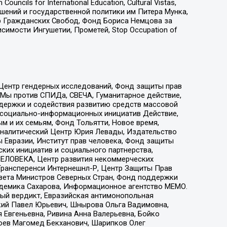
ls for International Education, Cultural Vistas,
ошений и государственной политики им Питера Мунка,
 Гражданских Свобод, Фонд Бориса Немцова за
имости Ингушетии, Прометей, Stop Occupation of
 Центр гендерных исследований, Фонд защиты прав
 Мы против СПИДа, СВЕЧА, Гуманитарное действие,
ддержки и содействия развитию средств массовой
р социально-информационных инициатив Действие,
 и их семьям, Фонд Тольятти, Новое время,
, Аналитический Центр Юрия Левады, Издательство
 Евразии, Институт прав человека, Фонд защиты
ких инициатив и социального партнерства,
ЕЛОВЕКА, Центр развития некоммерческих
 Трансперенси Интернешнл-Р, Центр Защиты Прав
овета Министров Северных Стран, Фонд поддержки
адемика Сахарова, Информационное агентство МЕМО.
ый вердикт, Евразийская антимонопольная
кий Павел Юрьевич, Шнырова Ольга Вадимовна,
 Евгеньевна, Ривина Анна Валерьевна, Бойко
хоев Магомед Бекханович, Шарипков Олег