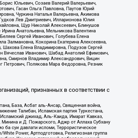
Борис Юльевич, Созаев Валерий Валерьевич,
тович, Гасан Ольга Павловна, Паутов Юрий
ровна, Чуркина Наталья Валерьевна, Акимова
 Гудков Лев Дмитриевич, Илларионова Юлия
ихайловна, Щур Николай Алексеевич, Блинушов
е Ирина Анатольевна, Мельникова Валентина
Беляев Сергей Иванович, Голубева Елена
ила Залмановна, Кокорина Екатерина Алексеевна,
, Шахова Елена Владимировна, Подузов Сергей
ин Вячеслав Иванович, Шабад Анатолий Ефимович,
вна, Смирнов Владимир Александрович, Вицин
ег Петрович, Полякова Мара Федоровна, Резник
ганизаций, признанных в соответствии с
на, База, Асбат аль-Ансар, Священная война,
ижение Талибан, Исламская партия Туркестана,
Исламский джихад, Аль-Каида, Имарат Кавказ,
 Минина и Д. Пожарского, Аджр от Аллаха Субхану
о ба суи давлати исломи, Террористическое
/White Power, Артподготовка, Религиозная группа