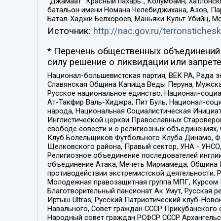
“Джамаат “Красный пахарь”, Колумбайн, Хатлонск
батальон имени Номана Челебиджихана, Азов, Па
Батал-Хаджи Белхороев, Маньяки Культ Убийц, М
Источник:
http://nac.gov.ru/terroristichesk
* Перечень общественных объединений 
силу решение о ликвидации или запрете
Национал-большевистская партия, ВЕК РА, Рада 
Славянская Община Капища Веды Перуна, Мужская
Русское национальное единство, Национал-социа
Ат-Такфир Валь-Хиджра, Пит Буль, Национал-соц
народа, Национальная Социалистическая Инициат
Инглистической церкви Православных Староверов
свободе совести и о религиозных объединениях,
Клуб Болельщиков Футбольного Клуба Динамо, Фа
Щелковского района, Правый сектор, УНА - УНСО, У
Религиозное объединение последователей инглии
объединение Атака, Мечеть Мирмамеда, Община К
противодействии экстремистской деятельности, 
Молодежная правозащитная группа МПГ, Курсом П
Благотворительный пансионат Ак Умут, Русская ре
Иртыш Ultras, Русский Патриотический клуб-Нов
Навального, Совет граждан СССР Прикубанского 
Народный совет граждан РСФСР СССР Архангельск