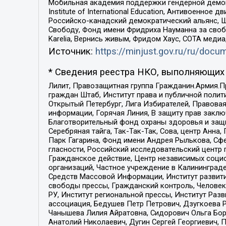
Мобильная академия поддержки гендерной демократи
Institute of International Education, Антивоенн
Российско-канадский демократический альянс, 
Свободу, Фонд имени Фридриха Науманна за свобо
Karelia, Вернись живым, Фридом Хаус, СОТА меди
Источник:
https://minjust.gov.ru/ru/doc
* Сведения реестра НКО, выполняющих 
Лилит, Правозащитная группа Гражданин.Армия.П
граждан Штаб, Институт права и публичной поли
Открытый Петербург, Лига Избирателей, Правова
информации, Горячая Линия, В защиту прав закл
Благотворительный фонд охраны здоровья и защи
Серебряная тайга, Так-Так-Так, Сова, центр Анн
Парк Гагарина, Фонд имени Андрея Рылькова, Сф
гласности, Российский исследовательский центр 
Гражданское действие, Центр независимых соци
организаций, Частное учреждение в Калининград
Средств Массовой Информации, Институт развити
свободы прессы, Гражданский контроль, Человек
РУ, Институт региональной прессы, Институт Ра
ассоциация, Бедушев Петр Петрович, Дзугкоева 
Чанышева Лилия Айратовна, Сидорович Ольга Бори
Анатолий Николаевич, Дугин Сергей Георгиевич, 