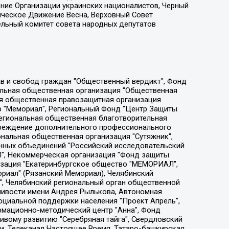
ение Организации украинских националистов, Черный
ическое Движение Весна, Верховный Совет
ельный комитет совета народных депутатов
ции социально-правовых программ "Лилит", Дальневосточное общественное движение "Маяк", Санкт-Петербургская ЛГБТ-инициативная группа "Выход", Инициативная группа ЛГБТ+ "Реверс", Алексеев Андрей Викторович, Бекбулатова Таисия Львовна, Беляев Иван Михайлович, Владыкина Елена Сергеевна, Гельман Марат Александрович, Никульшина Вероника Юрьевна, Толоконникова Надежда Андреевна, Шендерович Виктор Анатольевич, Общество с ограниченной ответственностью "Данное сообщение", Общество с ограниченной ответственностью Издательский дом "Новая глава", Айнбиндер Александра Александровна, Московский комьюнити-центр для ЛГБТ+инициатив, Благотворительный фонд развития филантропии, Deutsche Welle (Германия, Kurt-Schumacher-Strasse 3, 53113 Bonn), Борзунова Мария Михайловна, Воробьев Виктор Викторович, Голубева Анна Львовна, Константинова Алла Михайловна, Малкова Ирина Владимировна, Мурадов Мурад Абдулгалимович, Осетинская Елизавета Николаевна, Понасенков Евгений Николаевич, Ганапольский Матвей Юрьевич, Киселев Евгений Алексеевич, Борухович Ирина Григорьевна, Дремин Иван Тимофеевич, Дубровский Дмитрий Викторович, Красноярская региональная общественная организация поддержки и развития альтернативных образовательных технологий и межкультурных коммуникаций "ИНТЕРРА", Маяковская Екатерина Алексеевна, Фейгин Марк Захарович, Филимонов Андрей Викторович, Дзугкоева Регина Николаевна, Доброхотов Роман Александрович, Дудь Юрий Александрович, Елкин Сергей Владимирович, Кругликов Кирилл Игоревич, Сабунаева Мария Леонидовна, Семенов Алексей Владимирович, Шаинян Карен Багратович, Шульман Екатерина Михайловна, Асафьев Артур Валерьевич, Вахштайн Виктор Семенович, Венедиктов Алексей Алексеевич, Лушникова Екатерина Евгеньевна, Волков Леонид Михайлович, Невзоров Александр Глебович, Пархоменко Сергей Борисович, Сироткин Ярослав Николаевич, Кара-Мурза Владимир Владимирович, Баранова Наталья Владимировна, Гозман Леонид Яковлевич, Кагарлицкий Борис Юльевич, Климарев Михаил Валерьевич, Милов Владимир Станиславович, Автономная некоммерческая организация Краснодарский центр современного искусства "Типография", Моргенштерн Алишер Тагирович, Соболь Любовь Эдуардовна, Общество с ограниченной ответственностью "ЛИЗА НОРМ", Каспаров Гарри Кимович, Ходорковский Михаил Борисович, Общество с ограниченной ответственностью "Апрельские тезисы", Данилович Ирина Брониславовна, Кашин Олег Владимирович, Петров Николай Владимирович, Пивоваров Алексей Владимирович, Соколов Михаил Владимирович, Цветкова Юлия Владимировна, Чичваркин Евгений Александрович, Комитет против пыток/Команда против пыток, Общество с ограниченной ответственностью "Первый научный", Общество с ограниченной ответственностью "Вертолет и ко", Белоцерковская Вероника Борисовна, Кац Максим Евгеньевич, Лазарева Татьяна Юрьевна, Шаведдинов Руслан Табризович, Яшин Илья Валерьевич, Общество с ограниченной ответственностью "Иноагент ААВ", Алешковский Дмитрий Петрович, Альбац Евгения Марковна, Быков Дмитрий Львович, Галямина Юлия Евгеньевна, Лойко Сергей Леонидович, Мартынов Кирилл Константинович, Медведев Сергей Александрович, Крашенинников Федор Геннадиевич, Гордеева Катерина Вл