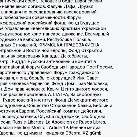
нтический совет, Человек в беде, Европейский
 извлечения органов, Фалунь Дафа, Друзья
рганизация по расследованию преследований
тр либеральной современности, Форум
 Оксфордский российский фонд, Фонд Будущее
е Управление Евангельских Христиан Украинской
еждународное христианское движение, Всемирный
людению за выборами, Республика Польша,
народных Отношений, КРИМСЬКА ПРАВОЗАХИСНА
ы Центральной и Восточной Европы, Фонд Открытой
иональная федерация Канады, Декабристы,
тр , Риддл, Русский антивоенный комитет в
nternational, Форум Свободных Народов ПостРоссии,
дарственного управления, Форум гражданского
рнешнл, Фонд борьбы с коррупцией Инк, Завет
прав человека Чернигов, Фонд Дом Прав Человека,
н, Дом прав человека Крым, Центр дикого лосося,
стов расследователей, АЛЛАТРА, За свободную
д, Гудзоновский институт, Фонд Демократического
сследований, Общество Сторожевой башни, Библии и
сточная Европа, Российский комитет действия,
-расследователей, Служба поддержки, Свободная
 Russie-Libertes, La Asocicion de Rusos Libres,
an Election Monitor, Article 19, Мнение медиа,
Европы, Фонд имени Фридриха Эберта, XZ gGmbH,