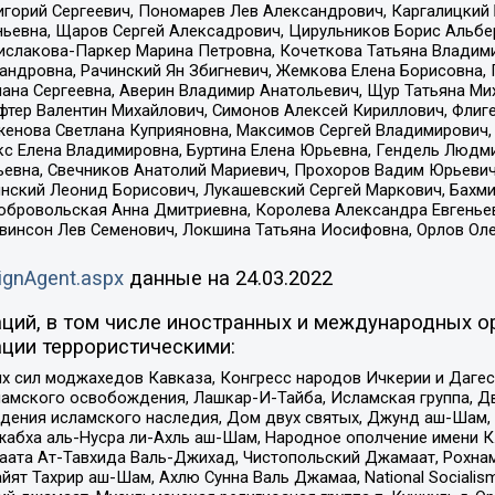
горий Сергеевич, Пономарев Лев Александрович, Каргалицкий 
ньевна, Щаров Сергей Алексадрович, Цирульников Борис Альбер
ислакова-Паркер Марина Петровна, Кочеткова Татьяна Владими
сандровна, Рачинский Ян Збигневич, Жемкова Елена Борисовна,
лана Сергеевна, Аверин Владимир Анатольевич, Щур Татьяна М
фтер Валентин Михайлович, Симонов Алексей Кириллович, Флиг
женова Светлана Куприяновна, Максимов Сергей Владимирович, 
кс Елена Владимировна, Буртина Елена Юрьевна, Гендель Людм
евна, Свечников Анатолий Мариевич, Прохоров Вадим Юрьевич
инский Леонид Борисович, Лукашевский Сергей Маркович, Бахм
Добровольская Анна Дмитриевна, Королева Александра Евгенье
евинсон Лев Семенович, Локшина Татьяна Иосифовна, Орлов Ол
ignAgent.aspx
данные на
24.03.2022
ций, в том числе иностранных и международных ор
ции террористическими:
ил моджахедов Кавказа, Конгресс народов Ичкерии и Дагеста
ламского освобождения, Лашкар-И-Тайба, Исламская группа, Дв
ения исламского наследия, Дом двух святых, Джунд аш-Шам, 
жабха аль-Нусра ли-Ахль аш-Шам, Народное ополчение имени К.
ата Ат-Тавхида Валь-Джихад, Чистопольский Джамаат, Рохнам
ят Тахрир аш-Шам, Ахлю Сунна Валь Джамаа, National Socialism