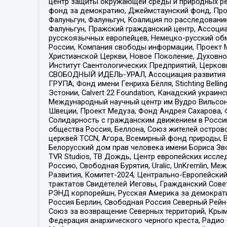
центр защиты окружающей среды и природных ресу
фонд за демократию, Джеймстаунский фонд, Прож
Фалуньгун, Фалуньгун, Коалиция по расследован
Фалуньгун, Пражский гражданский центр, Ассоци
русскоязычных европейцев, Немецко-русский об
России, Компания свободы информации, Проект М
Христианской Церкви, Новое Поколение, Духовн
Институт Саентологических Предприятий, Церков
СВОБОДНЫЙ ИДЕЛЬ-УРАЛ, Ассоциация развития ж
ГРУПА, Фонд имени Генриха Бёлля, Stichting Bellin
Эстонии, Calvert 22 Foundation, Канадский укра
Международный научный центр им Вудро Вильсона
Швеции, Проект Медуза, Фонд Андрея Сахарова, Ф
Солидарность с гражданским движением в России 
общества Россия, Беллона, Союз жителей острово
церквей TCCN, Агора, Всемирный фонд природы, B
Белорусский дом прав человека имени Бориса Зво
TVR Studios, ТВ Дождь, Центр европейских иссл
Россию, Свободная Бурятия, Uralic, UnKremlin, 
Развития, Комитет-2024, Центрально-Европейски
трактатов Свидетелей Иеговы, Гражданский Совет
РЭНД корпорейшн, Русская Америка за демократи
Россия Берлин, Свободная Россия Северный Рейн-В
Союз за возвращение Северных территорий, Крымско
Федерация анархического черного креста, Радио