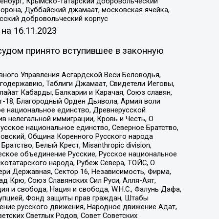
Оренбург, Крымско-татарский добровольческий
орона, Дуббайский джамаат, московская ячейка,
усский добровольческий корпус
 на
16.11.2023
судом принято вступившее в законную
вного Управления Асгардской Веси Беловодья,
годержавию, Таблиги Джамаат, Свидетели Иеговы,
айат Кабарды, Балкарии и Карачая, Союз славян,
т-18, Благородный Орден Дьявола, Армия воли
ое национальное единство, Древнерусской
 нелегальной иммиграции, Кровь и Честь, О
усское национальное единство, Северное Братство,
ровский, Община Коренного Русского народа
атство, Белый Крест, Misanthropic division,
еское объединение Русские, Русское национальное
котатарского народа, Рубеж Севера, ТОЙС, О
ри Державная, Сектор 16, Независимость, Фирма,
д Крю, Союз Славянских Сил Руси, Алля-Аят,
я и свобода, Нация и свобода, W.H.С., Фалунь Дафа,
рупцией, Фонд защиты прав граждан, Штабы
ение русского движения, Народное движение Адат,
етских Светлых Родов, Совет Советских