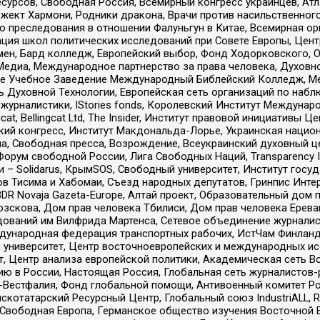
рсов, Свободная Россия, Всемирный конгресс украинцев, Атла
ект Хармони, Родники дракона, Врачи против насильственного
ию преследования в отношении Фалуньгун в Китае, Всемирная о
ация школ политических исследований при Совете Европы, Цен
мен, Бард колледж, Европейский выбор, Фонд Ходорковского,
едиа, Международное партнерство за права человека, Духовно
ое Учебное Заведение Международный Библейский Колледж, М
ь Духовной Технологии, Европейская сеть организаций по наб
урналистики, IStories fonds, Королевский Институт Между
gcat, Bellingcat Ltd, The Insider, Институт правовой инициатив
инский конгресс, Институт Макдональда-Лорье, Украинская нац
, Свободная пресса, Возрождение, Всеукраинский духовный цен
орум свободной России, Лига Свободных Наций, Transparеncy I
– Solidarus, КрымSOS, Свободный университет, Институт госу
в Тисима и Хабомаи, Съезд народных депутатов, Гринпис Инте
DR Novaja Gazeta-Europe, Алтай проект, Образовательный дом 
зскова, Дом прав человека Тбилиси, Дом прав человека Ерева
едований им Вилфрида Мартенса, Сетевое объединение журнали
Международная федерация транспортных рабочих, ИстЧам Финлан
й университет, Центр восточноевропейских и международных и
, Центр анализа европейской политики, Академическая сеть Во
ю в России, Настоящая Россия, Глобальная сеть журналистов
естфалия, Фонд глобальной помощи, Антивоенный комитет России,
татарский Ресурсный Центр, Глобальный союз IndustriALL, Russi
 Свободная Европа, Германское общество изучения Восточной 