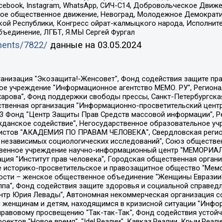
Facebook, Instagram, WhatsApp, СИЧ-С14, Добровольческое Движ
ское общественное движение, Невоград, Молодежное Демократ
ой Республики, Конгресс ойрат-калмыцкого народа, Исполнит
бъединение, ЛГБТ, Я.МЫ Сергей Фургал
uments/7822/
данные на
03.05.2024
Общество с ограниченной ответственностью "Радио Свободная Европа/Радио Свобода", Чешское информационное агентство "MEDIUM-ORIENT", Красноярская региональная общественная организация "Мы против СПИДа", Камалягин Денис Николаевич, Маркелов Сергей Евгеньевич, Пономарев Лев Александрович, Савицкая Людмила Алексеевна, Автономная некоммерческая организация "Центр по работе с проблемой насилия "НАСИЛИЮ.НЕТ", Межрегиональный профессиональный союз работников здравоохранения "Альянс врачей", Юридическое лицо, зарегистрированное в Латвийской Республике, SIA "Medusa Project" (регистрационный номер 40103797863, дата регистрации 10.06.2014), Некоммерческая организация "Фонд по борьбе с коррупцией", Автономная некоммерческая организация "Институт права и публичной политики", Баданин Роман Сергеевич, Гликин Максим Александрович, Железнова Мария Михайловна, Лукьянова Юлия Сергеевна, Маетная Елизавета Витальевна, Маняхин Петр Борисович, Чуракова Ольга Владимировна, Ярош Юлия Петровна, Юридическое лицо "The Insider SIA", зарегистрированное в Риге, Латвийская Республика (дата регистрации 26.06.2015), являющееся администратором доменного имени интернет-издания "The Insider SIA", https://theins.ru, Постернак Алексей Евгеньевич, Рубин Михаил Аркадьевич, Анин Роман Александрович, Юридическое лицо Istories fonds, зарегистрированное в Латвийской Республике (регистрационный номер 50008295751, дата регистрации 24.02.2020), Великовский Дмитрий Александрович, Долинина Ирина Николаевна, Мароховская Алеся Алексеевна, Шлейнов Роман Юрьевич, Шмагун Олеся Валентиновна, Общество с ограниченной ответственностью "Альтаир 2021", Общество с ограниченной ответственностью "Вега 2021", Общество с ограниченной ответственностью "Главный редактор 2021", Общество с ограниченной ответственностью "Ромашки монолит", Важенков Артем Валерьевич, Ивановская областная общественная организация "Центр гендерных исследований", Гурман Юрий Альбертович, Медиапроект "ОВД-Инфо", Егоров Владимир Владимирович, Жилинский Владимир Александрович, Общество с ограниченной ответственностью "ЗП", Иванова София Юрьевна, Карезина Инна Павловна, Кильтау Екатерина Викторовна, Петров Алексей Викторович, Пискунов Сергей Евгеньевич, Смирнов Сергей Сергеевич, Тихонов Михаил Сергеевич, Общество с ограниченной ответственностью "ЖУРНАЛИСТ-ИНОСТРАННЫЙ АГЕНТ", Арапова Галина Юрьевна, Вольтская Татьяна Анатольевна, Американская компания "Mason G.E.S. Anonymous Foundation" (США), являющаяся владельцем интернет-издания https://mnews.world/, Компания "Stichting Bellingcat", зарегистрированная в Нидерландах (дата регистрации 11.07.2018), Захаров Андрей Вячеславович, Клепиковская Екатерина Дмитриевна, Общество с ограниченной ответственностью "МЕМО", Перл Роман Александрович, Симонов Евгений Алексеевич, Соловьева Елена Анатольевна, Сотников Даниил Владимирович, Сурначева Елизавета Дмитриевна, Автономная некоммерческая организация по защите прав человека и информированию населения "Якутия – Наше Мнение", Общество с ограниченной ответственностью "Москоу диджитал медиа", с 26.01.2023 Общество с ограниченной ответственностью "Чайка Белые сады", Ветошкина Валерия Валерьевна, Заговора Максим Александрович, Межрегиональное общественное движение "Российская ЛГБТ - сеть", Оленичев Максим Владимирович, Павлов Иван Юрьевич, Скворцова Елена Сергеевна, Общество с ограниченной ответственностью "Как бы инагент", Кочетков Игорь Викторович, Общество с ограниченной ответственностью "Честные выборы", Еланчик Олег Александрович, Общество с ограниченной ответственностью "Нобелевский призыв", Гималова Регина Эмилевна, Григорьев Андрей Валерьевич, Григорьева Алина Александровна, Ассоциация по содействию защите прав призывников, альтернативнослужащих и военнослужащих "Правозащитная группа "Гражданин.Армия.Право", Хисамова Регина Фаритовна, Автономная некоммерческая организация по реализа