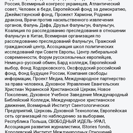
Россия, Всемирный конгресс украинцев, Атлантический
совет, Человек в беде, Европейский фонд за демократию,
Джеймстаунский фонд, Прожект Хармони, Родники
дракона, Врачи против насильственного извлечения
органов, Фалунь Дафа, Друзья Фалуньгун, Фалуньгун,
Коалиция по расследованию преследования в отношении
Фалуньгун в Китае, Всемирная организация по
расследованию преследований Фалуньгун, Пражский
гражданский центр, Ассоциация школ политических
исследований при Совете Европы, Центр либеральной
современности, Форум русскоязычных европейцев,
Немецко-русский обмен, Бард колледж, Европейский
выбор, Фонд Ходорковского, Оксфордский российский
фонд, Фонд Будущее России, Компания свободы
информации, Проект Медиа, Международное партнерство
за права человека, Духовное Управление Евангельских
Христиан Украинской Христианской Церкви, Новое
Поколение, Духовное Учебное Заведение Международный
Библейский Колледж, Международное христианское
движение, Всемирный Институт Саентологических
Предприятий, Церковь Духовной Технологии, Европейская
сеть организаций по наблюдению за выборами,
Республика Польша, СВОБОДНЫЙ ИДЕЛЬ-УРАЛ,
Ассоциация развития журналистики, IStories fonds,
Королевский Институт Международных Отношений,