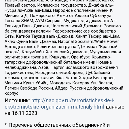
Правый сектор, Исламское государство, Джабха аль-
Нусра ли-Ахль аш-Шам, Народное ополчение имени К.
Минина и Д. Пожарского, Аджр от Аллаха Субхану уа
Тагьаля SHAM, АУМ Синрике, Муджахеды джамаата Ат-
Тавхида Валь-Джихад, Чистопольский Джамаат, Рохнамо
ба суи давлати исломи, Террористическое сообщество
Сеть, Катиба Таухид валь-Джихад, Хайят Тахрир аш-Шам,
Ахлю Сунна Валь Джамаа, National Socialism/White Power,
Артподготовка, Религиозная группа “Джамаат “Красный
пахарь”, Колумбайн, Хатлонский джамаат, Мусульманская
религиозная группа п. Кушкуль г. Оренбург, Крымско-
татарский добровольческий батальон имени Номана
Челебиджихана, Азов, Партия исламского возрождения
Таджикистана, Народная самооборона, Дуббайский
джамаат, московская ячейка, Батал-Хаджи Белхороев,
Маньяки Культ Убийц, Молодёжь Которая Улыбается,
Легион Свобода России, Айдар, Русский добровольческий
корпус
Источник:
http://nac.gov.ru/terroristicheskie-i-
ekstremistskie-organizacii-i-materialy.html
данные
на
16.11.2023
* Перечень общественных объединений и