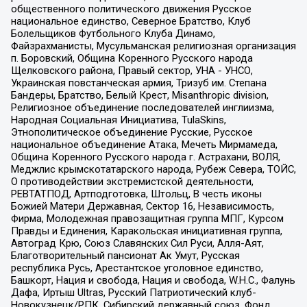
общественного политического движения Русское
национальное единство, Северное Братство, Клуб
Болельщиков Футбольного Клуба Динамо,
Файзрахманисты, Мусульманская религиозная организация
п. Боровский, Община Коренного Русского народа
Щелковского района, Правый сектор, УНА - УНСО,
Украинская повстанческая армия, Тризуб им. Степана
Бандеры, Братство, Белый Крест, Misanthropic division,
Религиозное объединение последователей инглиизма,
Народная Социальная Инициатива, TulaSkins,
Этнополитическое объединение Русские, Русское
национальное объединение Атака, Мечеть Мирмамеда,
Община Коренного Русского народа г. Астрахани, ВОЛЯ,
Меджлис крымскотатарского народа, Рубеж Севера, ТОЙС,
О противодействии экстремистской деятельности,
РЕВТАТПОД, Артподготовка, Штольц, В честь иконы
Божией Матери Державная, Сектор 16, Независимость,
Фирма, Молодежная правозащитная группа МПГ, Курсом
Правды и Единения, Каракольская инициативная группа,
Автоград Крю, Союз Славянских Сил Руси, Алля-Аят,
Благотворительный пансионат Ак Умут, Русская
республика Русь, Арестантское уголовное единство,
Башкорт, Нация и свобода, Нация и свобода, W.H.С., Фалунь
Дафа, Иртыш Ultras, Русский Патриотический клуб-
Новокузнецк/РПК, Сибирский державный союз, Фонд