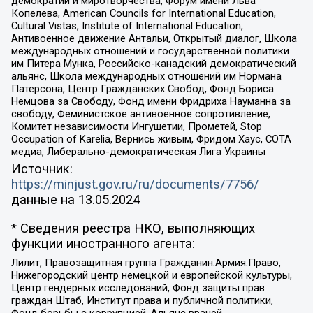
демократии и миротворчества, Форум имени Льва
Копелева, American Councils for International Education,
Cultural Vistas, Institute of International Education,
Антивоенное движение Антальи, Открытый диалог, Школа
международных отношений и государственной политики
им Питера Мунка, Российско-канадский демократический
альянс, Школа международных отношений им Нормана
Патерсона, Центр Гражданских Свобод, Фонд Бориса
Немцова за Свободу, Фонд имени Фридриха Науманна за
свободу, Феминистское антивоенное сопротивление,
Комитет независимости Ингушетии, Прометей, Stop
Occupation of Karelia, Вернись живым, Фридом Хаус, СОТА
медиа, Либерально-демократическая Лига Украины
Источник:
https://minjust.gov.ru/ru/documents/7756/
данные на
13.05.2024
* Сведения реестра НКО, выполняющих
функции иностранного агента:
Лилит, Правозащитная группа Гражданин.Армия.Право,
Нижегородский центр немецкой и европейской культуры,
Центр гендерных исследований, Фонд защиты прав
граждан Штаб, Институт права и публичной политики,