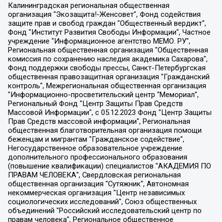
Калининградская региональная общественная организация "Экозащита!-Женсовет", Фонд содействия защите прав и свобод граждан "Общественный вердикт", Фонд "Институт Развития Свободы Информации", Частное учреждение "Информационное агентство МЕМО. РУ", Региональная общественная организация "Общественная комиссия по сохранению наследия академика Сахарова", Фонд поддержки свободы прессы, Санкт-Петербургская общественная правозащитная организация "Гражданский контроль", Межрегиональная общественная организация "Информационно-просветительский центр "Мемориал", Региональный Фонд "Центр Защиты Прав Средств Массовой Информации", с 05.12.2023 Фонд "Центр Защиты Прав Средств массовой информации", Региональная общественная благотворительная организация помощи беженцам и мигрантам "Гражданское содействие", Негосударственное образовательное учреждение дополнительного профессионального образования (повышение квалификации) специалистов "АКАДЕМИЯ ПО ПРАВАМ ЧЕЛОВЕКА", Свердловская региональная общественная организация "Сутяжник", Автономная некоммерческая организация "Центр независимых социологических исследований", Союз общественных объединений "Российский исследовательский центр по правам человека", Региональное общественное учреждение научно-информационный центр "МЕМОРИАЛ", Некоммерческая организация "Фонд защиты гласности", Автономная некоммерческая организация "Институт прав человека", Городская общественная организация "Екатеринбургское общество "МЕМОРИАЛ", Городская общественная организация "Рязанское историко-просветительское и правозащитное общество "Мемориал" (Рязанский Мемориал), Челябинский региональный орган общественной самодеятельности – женское общественное объединение "Женщины Евразии", Челябинский региональный орган общественной самодеятельности "Уральская правозащитная группа", Фонд содействия защите здоровья и социальной справедливости имени Андрея Рылькова, Автономная Некоммерческая Организация "Аналитический Центр Юрия Левады", Автономная некоммерческая организация социальной поддержки населения "Проект Апрель", Региональная общественная организация помощи женщинам и детям, находящимся в кризисной ситуации "Информационно-методический центр "Анна", Фонд содействия развитию массовых коммуникаций и правовому просвещению "Так-так-Так", Фонд содействия устойчивому развитию "Серебряная тайга", Свердловский региональный общественный фонд социальных проектов "Новое время", "Idel.Реалии", Кавказ.Реалии, Крым.Реалии, Телеканал Настоящее Время, Татаро-башкирская служба Радио Свобода (Azatliq Radiosi), Радио Свободная Европа/Радио Свобода (PCE/PC), "Сибирь.Реалии", "Фактограф", Благотворительный фонд помощи осужденным и их семьям, Автономная некоммерческая организация "Институт глобализации и социальных движений", Фонд "В защиту прав заключенных", Частное учреждение "Центр поддержки и содействия развитию средств массовой информации", Пензенский региональный общественный благотворительный фонд "Гражданский союз", "Север.Реалии", Некоммерческая организация Фонд "Правовая инициатива", Общество с ограниченной ответственностью "Радио Свободная Европа/Радио Свобода", Чешское информационное агентство "MEDIUM-ORIENT", Красноярская региональная общественная организация "Мы против СПИДа", Камалягин Денис Николаевич, Маркелов Сергей Евгеньевич, Пономарев Лев Александрович, Савицкая Людмила Алексеевна, Автономная некоммерческая организация "Центр по работе с проблемой насилия "НАСИЛИЮ.НЕТ", Межрегиональный профессиональный союз работников здравоохранения "Альянс врачей", Юридическое лицо, зарегистрированное в Латвийской Республике, SIA "Medusa Project" (регистрационный номер 40103797863, дата регистрации 10.06.2014), Некоммерческая организация "Фонд по борьбе с коррупцией", Автономная некоммерческая организация "Институт права и публичной политики", Баданин Роман Сергеевич, Гликин Максим Александрович, Железнова Мария Михайловна, Лукьянова Юлия Сергеевна, Маетная Елизавета Витальевна, Маняхин Петр Борисович, Чуракова Ольга Владимировна, Ярош Юлия Петровна, Юридическое лицо "The Insider SIA", зарегистрированное в Риге, Латвийская Республика (дата регистрации 26.06.2015), являющееся администратором доменного имени интернет-издания "The Insider SIA", https://theins.ru, Постернак Алексей Евгеньевич, Рубин Михаил Аркадьевич, Анин Роман Александрович, Юридическое лицо Istories fonds, зарегистрированное в Латвийской Республике (регистрационный номер 50008295751, дата регистрации 24.02.2020), Великовский Дмитрий Александрович, Долинина Ирина Николаевна, Мароховская Алеся Алексеевна, Шлейнов Роман Юрьевич, Шмагун Олеся Валентиновна, Общество с ограниченной ответственностью "Альтаир 2021", Общество с ограниченной ответственностью "Вега 2021", Общество с ограниченной ответственностью "Главный редактор 2021", Общество с ограниченной ответственностью "Ромашки монолит", Важенков Артем Валерьевич, Ивановская областная общественная организация "Центр гендерных исследований", Гурман Юрий Альбертович, Медиапроект "ОВД-Инфо", Егоров Владимир Владимирович, Жилинский Владимир Александрович, Общество с ограниченной ответственностью "ЗП", Иванова София Юрьевна, Карезина Инна Павловна, Кильтау Екатерина Викторовна, Петров Алексей Викторович, Пискунов Сергей Евгеньевич, Смирнов Сергей Сергеевич, Тихонов Михаил Сергеевич, Общество с ограниченной ответственностью "ЖУРНАЛИСТ-ИНОСТРАННЫЙ АГЕНТ", Арапова Галина Юрьевна, Вольтская Татьяна Анатольевна, Американская компания "Mason G.E.S. Anonymous Foundation" (США), являющаяся владельцем интернет-издания https://mnews.world/, Компания "Stichting Bellingcat", зарегистрированная в Нидерландах (дата регистрации 11.07.2018), Захаров Андрей Вячеславович, Клепиковская Екатерина Дмитриевна, Общество с ограниченной ответственностью "МЕМО", Перл Роман Александрович, Симонов Евгений Алексеевич, Соловьева Елена Анатольевна, Сотников Даниил Владимирович, Сурначева Елизавета Дмитриевна, Автономная некоммерческая организация по защите прав человека и информированию населения "Якутия – Наше Мнение", Общество с ограниченной ответственностью "Москоу диджитал медиа", с 26.01.2023 Общество с ограниченной ответственностью "Чайка Белые сады", Ветошкина Валерия Валерьевна, Заговора Максим Александрович, Межрегиональное общественное движение "Российская ЛГБТ - сеть", Оленичев Максим Владимирович, Павлов Иван Юрьевич, Скворцова Елена Сергеевна, Общество с ограниченной ответственностью "Как бы инагент", Кочетков Игорь Викторович, Общество с ограниченной ответственностью "Честные выборы", Еланчик Олег Александрович, Общество с ограниченной ответственностью "Нобелевский призыв", Гималова Регина Эмилевна, Григорьев Андрей Валерьевич, Григорьева Алина Александровна, Ассоциация по содействию защите прав призывников, альтернативнослужащих и военнослужащих "Правозащитная группа "Гражданин.Армия.Право", Хисамова Регина Фаритовна, Автономная некоммерческая организация по реализации социально-правовых программ "Лилит", Дальневосточное общественное движение "Маяк", Санкт-Петербургская ЛГБТ-инициативная группа "Выход", Инициативная группа ЛГБТ+ "Реверс", Алексеев Андрей Викторович, Бекбулатова Таисия Львовна, Беляев Иван Михайлович, Владыкина Елена Сергеевна, Гельман Марат Александрович, Никульшина Вероника Юрьевна, Толоконникова Надежда Андреевна, Шендерович Виктор Анатольевич, Общество с ограниченной ответственностью "Данное сообщение", Общество с ограниченной ответственностью Издательский дом "Новая глава", Айнбиндер Александра Александровна, Московский комьюнити-центр для ЛГБТ+инициатив, Благотворительный фонд развития филантропии, Deutsche Welle (Германия, Kurt-Schumacher-Strasse 3, 53113 Bonn), Борзунова Мария Михайловна, Воробьев Виктор Викторович, Голубева Анна Львовна, Константинова Алла Михайловна, Малкова Ирина Владимировна, Мурадов Мурад Абдулгалимович, Осетинская Елизавета Николаевна, Понасенков Евгений Николаевич, Ганапольский Матвей Юрьевич, Киселев Евгений Алексеевич, Борухович Ирина Григорьевна, Дремин Иван Тимофеевич, Дубровский Дмитрий Викторович, Красноярская региональная общественная организация поддержки и развития альтернативных образовательных технологий и межкультурных коммуникаций "ИНТЕРРА", Маяковская Екатерина Алексеевна, Фейгин Марк Захарович, Филимонов Андрей Викторович, Дзугкоева Регина Николаевна, Доброхотов Роман Александрович, Дудь Юрий Александрович, Елкин Сергей Владимирович, Кругликов Кирилл Игоревич, Сабунаева Мария Леонидовна, Семенов Алексей Владимирович, Шаинян Карен Багратович, Шульман Екатерина Михайловна, Асафьев Артур Валерьевич, Вахштайн Виктор Семенович, Венедиктов Алексей Алексеевич, Лушникова Екатерина Евгеньевна, Волков Леонид Михайлович, Невзоров Александр Глебович, Пархоменко Сергей Борисович, Сироткин Ярослав Николаевич, Кара-Мурза Владимир Владимирович, Баранова Наталья Владимировна, Гозман Леонид Яковлевич, Кагарлицкий Борис Юльевич, Климарев Михаил Валерьевич, Милов Владимир Станиславович, Автономная некоммерческая организация Краснодарский центр современного искусства "Типография", Моргенштерн Алишер Тагирович, Соболь Любовь Эдуардовна, Общество с ограниченной ответственностью "ЛИЗА НОРМ", Каспаров Гарри Кимович, Ходорковский Михаил Борисович, Общество с ограниченной ответственностью "Апрельские тезисы", Данилович Ирина Брониславовна, Кашин Олег Владимирович, Петров Николай Владимирович, Пивоваров Алексей Владимирович, Соколов Михаил Владимирович, Цветкова Юлия Владимировна, Чичваркин Евгений Александрович, Комитет против пыток/Команда против пыток, Общество с ограниченной ответственностью "Первый научный", Общество с ограниченной ответственностью "Вертолет и ко", Белоцерковская Вероника Борисовна, Кац Максим Евгеньевич, Лазарева Татьяна Юрьевна, Шаведдинов Руслан Табризович, Яшин Илья Валерьевич, Общество с ограниченной ответственностью "Иноагент ААВ", Алешковский Дмитрий Петрович, Альбац Евгения Марковна, Быков Дмитрий Львович, Галямина Юлия Евгеньевна, Лойко Сергей Леонидович, Мартынов Кирилл Константинович, Медведев Сергей Александрович, Крашенинников Федор Геннадиевич, Гордеева Катерина Вл