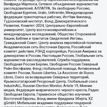
Вилфрида Мартенса, Сетевое объединение журналистов
расследователей, АЛЛАТРА, За свободную Россию,
Свободная Бурятия, Uralic, UnKremlin, Международная
федерация транспортных рабочих, ИстЧам Финланд,
Гудзоновский институт, Фонд Демократического
Развития, Комитет-2024, Центрально-Европейский
университет, Центр восточноевропейских и
международных исследований, Общество Сторожевой
башни, Библии и трактатов Свидетелей Иеговы,
Гражданский Совет, Центр анализа европейской политики,
Академическая сеть Восточная Европа, Российский
комитет действия, РЭНД корпорейшн, Русская Америка за
демократию в России, Настоящая Россия, Глобальная сеть
журналистов-расследователей, Служба поддержки,
Свободная Россия Берлин, Свободная Россия Северный
Рейн-Вестфалия, Фонд глобальной помощи, Антивоенный
комитет России, Russie-Libertes, La Asocicion de Rusos
Libres, Союз за возвращение Северных территорий,
Крымскотатарский Ресурсный Центр, Глобальный союз
IndustriALL, Russian Election Monitor, Article 19, Мнение
медиа, Федерация анархического черного креста, Радио
Свободная Европа, Германское общество изучения
Восточной Европы, Фонд имени Фридриха Эберта, XZ
gGmbH, Мобильная академия поддержки гендерной