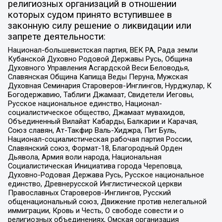
религиозных организаций в отношении
которых судом принято вступившее в
законную силу решение о ликвидации или
запрете деятельности:
Национал-большевистская партия, ВЕК РА, Рада земли
Кубанской Духовно Родовой Державы Русь, Община
Духовного Управления Асгардской Веси Беловодья,
Славянская Община Капища Веды Перуна, Мужская
Духовная Семинария Староверов-Инглингов, Нурджулар, К
Богодержавию, Таблиги Джамаат, Свидетели Иеговы,
Русское национальное единство, Национал-
социалистическое общество, Джамаат мувахидов,
Объединенный Вилайат Кабарды, Балкарии и Карачая,
Союз славян, Ат-Такфир Валь-Хиджра, Пит Буль,
Национал-социалистическая рабочая партия России,
Славянский союз, Формат-18, Благородный Орден
Дьявола, Армия воли народа, Национальная
Социалистическая Инициатива города Череповца,
Духовно-Родовая Держава Русь, Русское национальное
единство, Древнерусской Инглистической церкви
Православных Староверов-Инглингов, Русский
общенациональный союз, Движение против нелегальной
иммиграции, Кровь и Честь, О свободе совести и о
религиозных объединениях, Омская организация