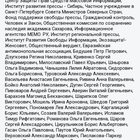
Центр Защиты Прав Средств Массовой Информации,
Институт развития прессы - Сибирь, Частное учреждение в
Санкт-Петербурге Совета Министров Северных Стран,
Фонд поддержки свободы прессы, Гражданский контроль,
Человек и Закон, Общественная комиссия по сохранению
наследия академика Сахарова, Информационное
агентство МЕМО. РУ, Институт региональной прессы,
Институт Развития Свободы Информации, Экозащита!-
Женсовет, Общественный вердикт, Евразийская
антимонопольная ассоциация, Бедушев Петр Петрович,
Дзугкоева Регина Николаевна, Кривенко Сергей
Владимирович, Милославский Павел Юрьевич, Шнырова
Ольга Вадимовна, Чанышева Лилия Айратовна, Сидорович
Ольга Борисовна, Туровский Александр Алексеевич,
Васильева Анастасия Евгеньевна, Ривина Анна Валерьевна,
Бойко Анатолий Николаевич, Дугин Сергей Георгиевич,
Пивоваров Андрей Сергеевич, Аверин Виталий Евгеньевич,
Барахоев Магомед Бекханович, Шарипков Олег
Викторович, Мошель Ирина Ароновна, Шведов Григорий
Сергеевич, Пономарев Лев Александрович, Каргалицкий
Борис Юльевич, Созаев Валерий Валерьевич, Исламов
Тимур Рифгатович, Романова Ольга Евгеньевна, Щаров
Сергей Алексадрович, Цирульников Борис Альбертович,
Гасан Ольга Павловна, Паутов Юрий Анатольевич,
Верховский Александр Маркович, Пислакова-Паркер