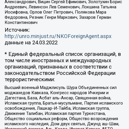
Александрович, Вицин Сергей Ефимович, Золотухин Борис
Андреевич, Левинсон Лев Семенович, Локшина Татьяна
Иосифовна, Орлов Олег Петрович, Полякова Мара
Федоровна, Резник Генри Маркович, Захаров Герман
Константинович
Источник:
http://unro.minjust.ru/NKOForeignAgent.aspx
данные на
24.03.2022
* Единый федеральный список организаций, в
том числе иностранных и международных
организаций, признанных в соответствии с
законодательством Российской Федерации
террористическими:
Высший военный Маджлисуль Шура Объединенных сил
моджахедов Кавказа, Конгресс народов Ичкерии и
Дагестана, База, Асбат аль-Ансар, Священная война,
Исламская группа, Братья-мусульмане, Партия исламского
освобождения, Лашкар-И-Тайба, Исламская группа,
Движение Талибан, Исламская партия Туркестана,
Общество социальных реформ, Общество возрождения
исламского наследия, Дом двух святых, Джунд аш-Шам,
Исламский джихад, Аль-Каида, Имарат Кавказ, АБТО,