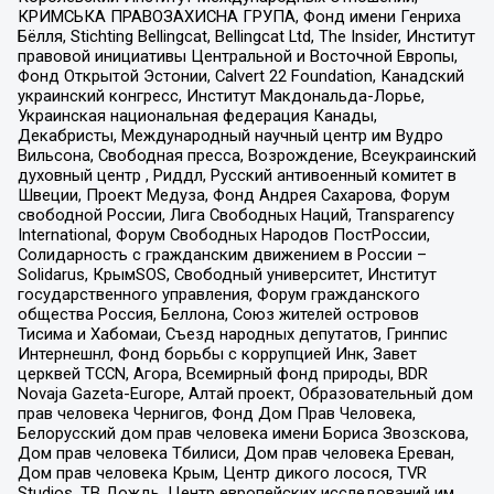
КРИМСЬКА ПРАВОЗАХИСНА ГРУПА, Фонд имени Генриха
Бёлля, Stichting Bellingcat, Bellingcat Ltd, The Insider, Институт
правовой инициативы Центральной и Восточной Европы,
Фонд Открытой Эстонии, Calvert 22 Foundation, Канадский
украинский конгресс, Институт Макдональда-Лорье,
Украинская национальная федерация Канады,
Декабристы, Международный научный центр им Вудро
Вильсона, Свободная пресса, Возрождение, Всеукраинский
духовный центр , Риддл, Русский антивоенный комитет в
Швеции, Проект Медуза, Фонд Андрея Сахарова, Форум
свободной России, Лига Свободных Наций, Transparеncy
International, Форум Свободных Народов ПостРоссии,
Солидарность с гражданским движением в России –
Solidarus, КрымSOS, Свободный университет, Институт
государственного управления, Форум гражданского
общества Россия, Беллона, Союз жителей островов
Тисима и Хабомаи, Съезд народных депутатов, Гринпис
Интернешнл, Фонд борьбы с коррупцией Инк, Завет
церквей TCCN, Агора, Всемирный фонд природы, BDR
Novaja Gazeta-Europe, Алтай проект, Образовательный дом
прав человека Чернигов, Фонд Дом Прав Человека,
Белорусский дом прав человека имени Бориса Звозскова,
Дом прав человека Тбилиси, Дом прав человека Ереван,
Дом прав человека Крым, Центр дикого лосося, TVR
Studios, ТВ Дождь, Центр европейских исследований им