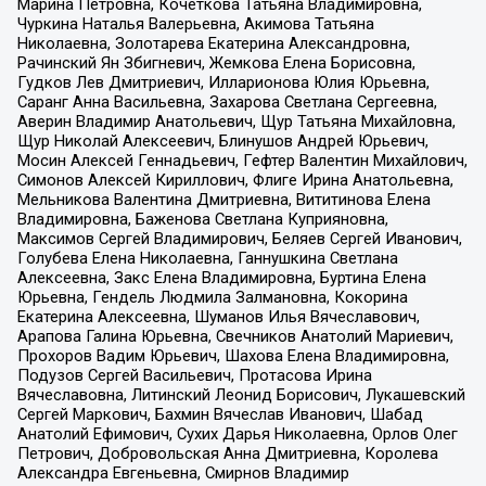
Марина Петровна, Кочеткова Татьяна Владимировна,
Чуркина Наталья Валерьевна, Акимова Татьяна
Николаевна, Золотарева Екатерина Александровна,
Рачинский Ян Збигневич, Жемкова Елена Борисовна,
Гудков Лев Дмитриевич, Илларионова Юлия Юрьевна,
Саранг Анна Васильевна, Захарова Светлана Сергеевна,
Аверин Владимир Анатольевич, Щур Татьяна Михайловна,
Щур Николай Алексеевич, Блинушов Андрей Юрьевич,
Мосин Алексей Геннадьевич, Гефтер Валентин Михайлович,
Симонов Алексей Кириллович, Флиге Ирина Анатольевна,
Мельникова Валентина Дмитриевна, Вититинова Елена
Владимировна, Баженова Светлана Куприяновна,
Максимов Сергей Владимирович, Беляев Сергей Иванович,
Голубева Елена Николаевна, Ганнушкина Светлана
Алексеевна, Закс Елена Владимировна, Буртина Елена
Юрьевна, Гендель Людмила Залмановна, Кокорина
Екатерина Алексеевна, Шуманов Илья Вячеславович,
Арапова Галина Юрьевна, Свечников Анатолий Мариевич,
Прохоров Вадим Юрьевич, Шахова Елена Владимировна,
Подузов Сергей Васильевич, Протасова Ирина
Вячеславовна, Литинский Леонид Борисович, Лукашевский
Сергей Маркович, Бахмин Вячеслав Иванович, Шабад
Анатолий Ефимович, Сухих Дарья Николаевна, Орлов Олег
Петрович, Добровольская Анна Дмитриевна, Королева
Александра Евгеньевна, Смирнов Владимир