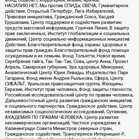
Фонд борьбы с коррупцией, Альянс врачей,
НАСИЛИЮ.НЕТ, Мы против СПИДа, СВЕЧА, Гуманитарное
действие, Открытый Петербург, Лига Избирателей,
Правовая инициатива, Гражданский Союз, Хасдей
Ерушалаим, Центр поддержки и содействия развитию
средств массовой информации, Горячая Линия, В защиту
прав заключенных, Институт глобализации и социальных
движений, Центр социально-информационных инициатив
Действие, Благотворительный фонд охраны здоровья и
защиты прав граждан, Благотворительный фонд помощи
осужденным и их семьям, Фонд Тольятти, Новое время,
Серебряная тайга, Так-Так-Так, Сова, центр Анна, Проект
Апрель, Самарская губерния, Эра здоровья, Мемориал,
Аналитический Центр Юрия Левады, Издательство Парк
Гагарина, Фонд имени Андрея Рылькова, Сфера, Центр
СИБАЛЬТ, Уральская правозащитная группа, Женщины
Евразии, Институт прав человека, Фонд защиты гласности,
Российский исследовательский центр по правам человека,
Дальневосточный центр развития гражданских инициатив
и социального партнерства, Гражданское действие, Центр
независимых социологических исследований, Сутяжник,
АКАДЕМИЯ ПО ПРАВАМ ЧЕЛОВЕКА, Центр развития
некоммерческих организаций, Частное учреждение в
Калининграде Совета Министров северных стран,
Гражданское содействие, Трансперенси Интернешнл-Р,