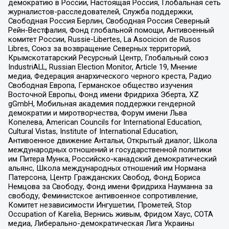
демократию в России, Настоящая Россия, Глобальная сеть
журналистов-расследователей, Служба поддержки,
Свободная Россия Берлин, Свободная Россия Северный
Рейн-Вестфалия, Фонд глобальной помощи, Антивоенный
комитет России, Russie-Libertes, La Asocicion de Rusos
Libres, Союз за возвращение Северных территорий,
Крымскотатарский Ресурсный Центр, Глобальный союз
IndustriALL, Russian Election Monitor, Article 19, Мнение
медиа, Федерация анархического черного креста, Радио
Свободная Европа, Германское общество изучения
Восточной Европы, Фонд имени Фридриха Эберта, XZ
gGmbH, Мобильная академия поддержки гендерной
демократии и миротворчества, Форум имени Льва
Копелева, American Councils for International Education,
Cultural Vistas, Institute of International Education,
Антивоенное движение Антальи, Открытый диалог, Школа
международных отношений и государственной политики
им Питера Мунка, Российско-канадский демократический
альянс, Школа международных отношений им Нормана
Патерсона, Центр Гражданских Свобод, Фонд Бориса
Немцова за Свободу, Фонд имени Фридриха Науманна за
свободу, Феминистское антивоенное сопротивление,
Комитет независимости Ингушетии, Прометей, Stop
Occupation of Karelia, Вернись живым, Фридом Хаус, СОТА
медиа, Либерально-демократическая Лига Украины