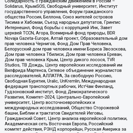
Солидарность с гражданским движением в России –
Solidarus, КрымSOS, Свободный университет, Институт
государственного управления, Форум гражданского
общества Россия, Беллона, Союз жителей островов
Тисима и Хабомаи, Съезд народных депутатов, Гринпис
Интернешнл, Фонд борьбы с коррупцией Инк, Завет
церквей TCCN, Агора, Всемирный фонд природы, BDR
Novaja Gazeta-Europe, Алтай проект, Образовательный дом
прав человека Чернигов, Фонд Дом Прав Человека,
Белорусский дом прав человека имени Бориса Звозскова,
Дом прав человека Тбилиси, Дом прав человека Ереван,
Дом прав человека Крым, Центр дикого лосося, TVR
Studios, ТВ Дождь, Центр европейских исследований им
Вилфрида Мартенса, Сетевое объединение журналистов
расследователей, АЛЛАТРА, За свободную Россию,
Свободная Бурятия, Uralic, UnKremlin, Международная
федерация транспортных рабочих, ИстЧам Финланд,
Гудзоновский институт, Фонд Демократического
Развития, Комитет-2024, Центрально-Европейский
университет, Центр восточноевропейских и
международных исследований, Общество Сторожевой
башни, Библии и трактатов Свидетелей Иеговы,
Гражданский Совет, Центр анализа европейской политики,
Академическая сеть Восточная Европа, Российский
комитет действия, РЭНД корпорейшн, Русская Америка за