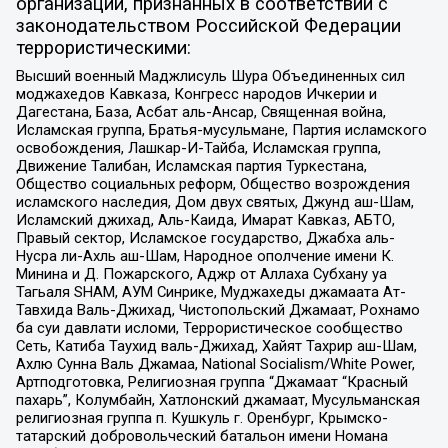
организаций, признанных в соответствии с
законодательством Российской Федерации
террористическими:
Высший военный Маджлисуль Шура Объединенных сил
моджахедов Кавказа, Конгресс народов Ичкерии и
Дагестана, База, Асбат аль-Ансар, Священная война,
Исламская группа, Братья-мусульмане, Партия исламского
освобождения, Лашкар-И-Тайба, Исламская группа,
Движение Талибан, Исламская партия Туркестана,
Общество социальных реформ, Общество возрождения
исламского наследия, Дом двух святых, Джунд аш-Шам,
Исламский джихад, Аль-Каида, Имарат Кавказ, АБТО,
Правый сектор, Исламское государство, Джабха аль-
Нусра ли-Ахль аш-Шам, Народное ополчение имени К.
Минина и Д. Пожарского, Аджр от Аллаха Субхану уа
Тагьаля SHAM, АУМ Синрике, Муджахеды джамаата Ат-
Тавхида Валь-Джихад, Чистопольский Джамаат, Рохнамо
ба суи давлати исломи, Террористическое сообщество
Сеть, Катиба Таухид валь-Джихад, Хайят Тахрир аш-Шам,
Ахлю Сунна Валь Джамаа, National Socialism/White Power,
Артподготовка, Религиозная группа “Джамаат “Красный
пахарь”, Колумбайн, Хатлонский джамаат, Мусульманская
религиозная группа п. Кушкуль г. Оренбург, Крымско-
татарский добровольческий батальон имени Номана