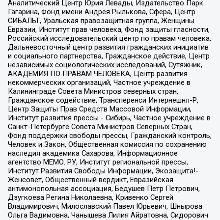
Аналитический Центр Юрия Левады, Издательство Парк
Гагарина, Фонд имени Андрея Рылькова, Сфера, Центр
СИБАЛЬТ, Уральская правозащитная группа, Женщины
Евразии, Институт прав человека, Фонд защиты гласности,
Российский исследовательский центр по правам человека,
Дальневосточный центр развития гражданских инициатив
и социального партнерства, Гражданское действие, Центр
независимых социологических исследований, Сутяжник,
АКАДЕМИЯ ПО ПРАВАМ ЧЕЛОВЕКА, Центр развития
некоммерческих организаций, Частное учреждение в
Калининграде Совета Министров северных стран,
Гражданское содействие, Трансперенси Интернешнл-Р,
Центр Защиты Прав Средств Массовой Информации,
Институт развития прессы - Сибирь, Частное учреждение в
Санкт-Петербурге Совета Министров Северных Стран,
Фонд поддержки свободы прессы, Гражданский контроль,
Человек и Закон, Общественная комиссия по сохранению
наследия академика Сахарова, Информационное
агентство МЕМО. РУ, Институт региональной прессы,
Институт Развития Свободы Информации, Экозащита!-
Женсовет, Общественный вердикт, Евразийская
антимонопольная ассоциация, Бедушев Петр Петрович,
Дзугкоева Регина Николаевна, Кривенко Сергей
Владимирович, Милославский Павел Юрьевич, Шнырова
Ольга Вадимовна, Чанышева Лилия Айратовна, Сидорович