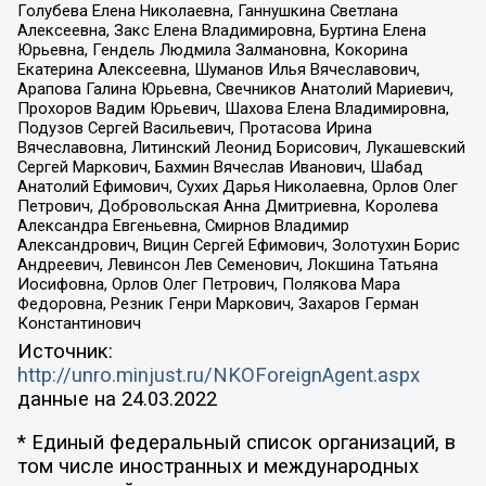
Голубева Елена Николаевна, Ганнушкина Светлана
Алексеевна, Закс Елена Владимировна, Буртина Елена
Юрьевна, Гендель Людмила Залмановна, Кокорина
Екатерина Алексеевна, Шуманов Илья Вячеславович,
Арапова Галина Юрьевна, Свечников Анатолий Мариевич,
Прохоров Вадим Юрьевич, Шахова Елена Владимировна,
Подузов Сергей Васильевич, Протасова Ирина
Вячеславовна, Литинский Леонид Борисович, Лукашевский
Сергей Маркович, Бахмин Вячеслав Иванович, Шабад
Анатолий Ефимович, Сухих Дарья Николаевна, Орлов Олег
Петрович, Добровольская Анна Дмитриевна, Королева
Александра Евгеньевна, Смирнов Владимир
Александрович, Вицин Сергей Ефимович, Золотухин Борис
Андреевич, Левинсон Лев Семенович, Локшина Татьяна
Иосифовна, Орлов Олег Петрович, Полякова Мара
Федоровна, Резник Генри Маркович, Захаров Герман
Константинович
Источник:
http://unro.minjust.ru/NKOForeignAgent.aspx
данные на
24.03.2022
* Единый федеральный список организаций, в
том числе иностранных и международных