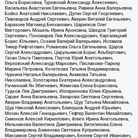
Ольга Борисовна, Туровский Александр Алексеевич,
Васильева Анастасия Евгеньевна, Ривина Анна Валерьевна,
Бойко Анатолий Николаевич, Дугин Сергей Георгиевич,
Пивоваров Андрей Сергеевич, Аверин Виталий Евгеньевич,
Барахоев Магомед Бекханович, Шарипков Олег
Викторович, Мошель Ирина Ароновна, Шведов Григорий
Сергеевич, Пономарев Лев Александрович, Каргалицкий
Борис Юльевич, Созаев Валерий Валерьевич, Исламов
Тимур Рифгатович, Романова Ольга Евгеньевна, Щаров
Сергей Алексадрович, Цирульников Борис Альбертович,
Гасан Ольга Павловна, Паутов Юрий Анатольевич,
Верховский Александр Маркович, Пислакова-Паркер
Марина Петровна, Кочеткова Татьяна Владимировна,
Чуркина Наталья Валерьевна, Акимова Татьяна
Николаевна, Золотарева Екатерина Александровна,
Рачинский Ян Збигневич, Жемкова Елена Борисовна,
Гудков Лев Дмитриевич, Илларионова Юлия Юрьевна,
Саранг Анна Васильевна, Захарова Светлана Сергеевна,
Аверин Владимир Анатольевич, Щур Татьяна Михайловна,
Щур Николай Алексеевич, Блинушов Андрей Юрьевич,
Мосин Алексей Геннадьевич, Гефтер Валентин Михайлович,
Симонов Алексей Кириллович, Флиге Ирина Анатольевна,
Мельникова Валентина Дмитриевна, Вититинова Елена
Владимировна, Баженова Светлана Куприяновна,
Максимов Сергей Владимирович, Беляев Сергей Иванович,