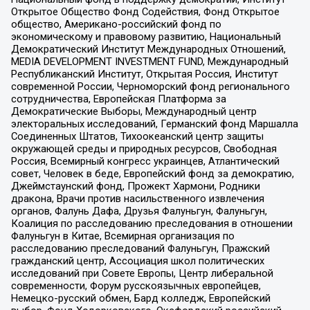
Открытое Общество Фонд Содействия, Фонд Открытое
общество, Американо-российский фонд по
экономическому и правовому развитию, Национальный
Демократический Институт Международных Отношений,
MEDIA DEVELOPMENT INVESTMENT FUND, Международный
Республиканский Институт, Открытая Россия, Институт
современной России, Черноморский фонд регионального
сотрудничества, Европейская Платформа за
Демократические Выборы, Международный центр
электоральных исследований, Германский фонд Маршалла
Соединенных Штатов, Тихоокеанский центр защиты
окружающей среды и природных ресурсов, Свободная
Россия, Всемирный конгресс украинцев, Атлантический
совет, Человек в беде, Европейский фонд за демократию,
Джеймстаунский фонд, Прожект Хармони, Родники
дракона, Врачи против насильственного извлечения
органов, Фалунь Дафа, Друзья Фалуньгун, Фалуньгун,
Коалиция по расследованию преследования в отношении
Фалуньгун в Китае, Всемирная организация по
расследованию преследований Фалуньгун, Пражский
гражданский центр, Ассоциация школ политических
исследований при Совете Европы, Центр либеральной
современности, Форум русскоязычных европейцев,
Немецко-русский обмен, Бард колледж, Европейский