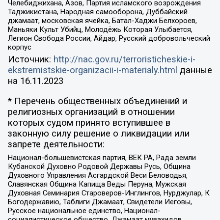
Челебиджихана, Азов, Партия исламского возрождения
Таджикистана, Народная самооборона, Дуббайский
джамаат, московская ячейка, Батал-Хаджи Белхороев,
Маньяки Культ Убийц, Молодёжь Которая Улыбается,
Легион Свобода России, Айдар, Русский добровольческий
корпус
Источник:
http://nac.gov.ru/terroristicheskie-i-
ekstremistskie-organizacii-i-materialy.html
данные
на
16.11.2023
* Перечень общественных объединений и
религиозных организаций в отношении
которых судом принято вступившее в
законную силу решение о ликвидации или
запрете деятельности:
Национал-большевистская партия, ВЕК РА, Рада земли
Кубанской Духовно Родовой Державы Русь, Община
Духовного Управления Асгардской Веси Беловодья,
Славянская Община Капища Веды Перуна, Мужская
Духовная Семинария Староверов-Инглингов, Нурджулар, К
Богодержавию, Таблиги Джамаат, Свидетели Иеговы,
Русское национальное единство, Национал-
социалистическое общество, Джамаат мувахидов,