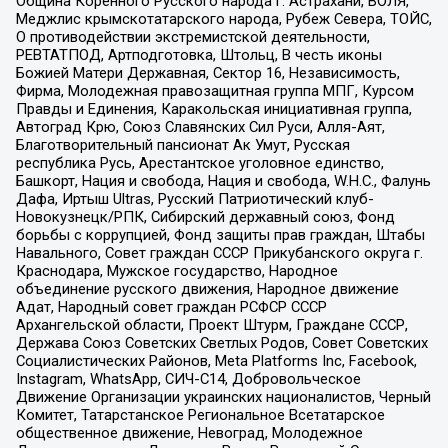
Община Коренного Русского народа г. Астрахани, ВОЛЯ,
Меджлис крымскотатарского народа, Рубеж Севера, ТОЙС,
О противодействии экстремистской деятельности,
РЕВТАТПОД, Артподготовка, Штольц, В честь иконы
Божией Матери Державная, Сектор 16, Независимость,
Фирма, Молодежная правозащитная группа МПГ, Курсом
Правды и Единения, Каракольская инициативная группа,
Автоград Крю, Союз Славянских Сил Руси, Алля-Аят,
Благотворительный пансионат Ак Умут, Русская
республика Русь, Арестантское уголовное единство,
Башкорт, Нация и свобода, Нация и свобода, W.H.С., Фалунь
Дафа, Иртыш Ultras, Русский Патриотический клуб-
Новокузнецк/РПК, Сибирский державный союз, Фонд
борьбы с коррупцией, Фонд защиты прав граждан, Штабы
Навального, Совет граждан СССР Прикубанского округа г.
Краснодара, Мужское государство, Народное
объединение русского движения, Народное движение
Адат, Народный совет граждан РСФСР СССР
Архангельской области, Проект Штурм, Граждане СССР,
Держава Союз Советских Светлых Родов, Совет Советских
Социалистических Районов, Meta Platforms Inc, Facebook,
Instagram, WhatsApp, СИЧ-С14, Добровольческое
Движение Организации украинских националистов, Черный
Комитет, Татарстанское Региональное Всетатарское
общественное движение, Невоград, Молодежное