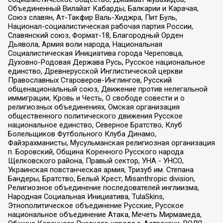
Объединенный Вилайат Кабарды, Балкарии и Карачая,
Союз славян, Ат-Такфир Валь-Хиджра, Пит Буль,
Национал-социалистическая рабочая партия России,
Славянский союз, Формат-18, Благородный Орден
Дьявола, Армия воли народа, Национальная
Социалистическая Инициатива города Череповца,
Духовно-Родовая Держава Русь, Русское национальное
единство, Древнерусской Инглистической церкви
Православных Староверов-Инглингов, Русский
общенациональный союз, Движение против нелегальной
иммиграции, Кровь и Честь, О свободе совести и о
религиозных объединениях, Омская организация
общественного политического движения Русское
национальное единство, Северное Братство, Клуб
Болельщиков Футбольного Клуба Динамо,
Файзрахманисты, Мусульманская религиозная организация
п. Боровский, Община Коренного Русского народа
Щелковского района, Правый сектор, УНА - УНСО,
Украинская повстанческая армия, Тризуб им. Степана
Бандеры, Братство, Белый Крест, Misanthropic division,
Религиозное объединение последователей инглиизма,
Народная Социальная Инициатива, TulaSkins,
Этнополитическое объединение Русские, Русское
национальное объединение Атака, Мечеть Мирмамеда,