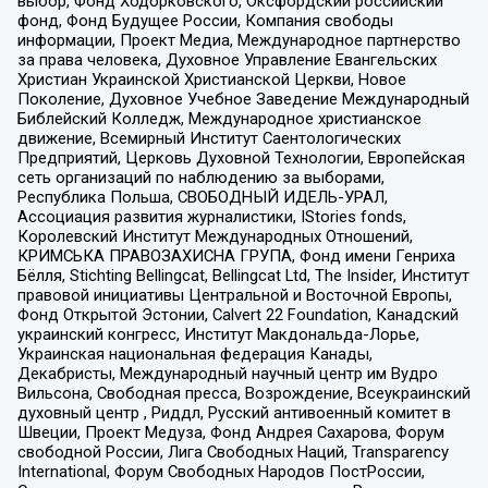
выбор, Фонд Ходорковского, Оксфордский российский
фонд, Фонд Будущее России, Компания свободы
информации, Проект Медиа, Международное партнерство
за права человека, Духовное Управление Евангельских
Христиан Украинской Христианской Церкви, Новое
Поколение, Духовное Учебное Заведение Международный
Библейский Колледж, Международное христианское
движение, Всемирный Институт Саентологических
Предприятий, Церковь Духовной Технологии, Европейская
сеть организаций по наблюдению за выборами,
Республика Польша, СВОБОДНЫЙ ИДЕЛЬ-УРАЛ,
Ассоциация развития журналистики, IStories fonds,
Королевский Институт Международных Отношений,
КРИМСЬКА ПРАВОЗАХИСНА ГРУПА, Фонд имени Генриха
Бёлля, Stichting Bellingcat, Bellingcat Ltd, The Insider, Институт
правовой инициативы Центральной и Восточной Европы,
Фонд Открытой Эстонии, Calvert 22 Foundation, Канадский
украинский конгресс, Институт Макдональда-Лорье,
Украинская национальная федерация Канады,
Декабристы, Международный научный центр им Вудро
Вильсона, Свободная пресса, Возрождение, Всеукраинский
духовный центр , Риддл, Русский антивоенный комитет в
Швеции, Проект Медуза, Фонд Андрея Сахарова, Форум
свободной России, Лига Свободных Наций, Transparеncy
International, Форум Свободных Народов ПостРоссии,