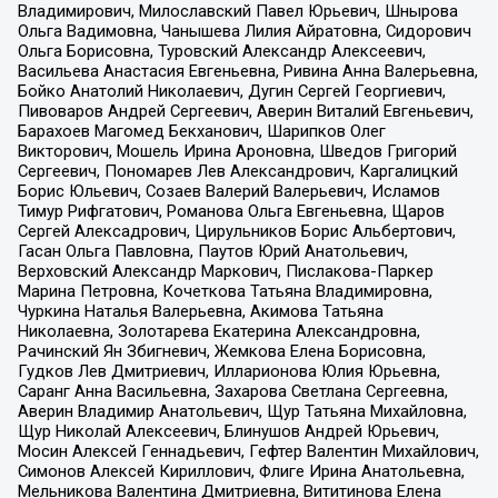
Владимирович, Милославский Павел Юрьевич, Шнырова
Ольга Вадимовна, Чанышева Лилия Айратовна, Сидорович
Ольга Борисовна, Туровский Александр Алексеевич,
Васильева Анастасия Евгеньевна, Ривина Анна Валерьевна,
Бойко Анатолий Николаевич, Дугин Сергей Георгиевич,
Пивоваров Андрей Сергеевич, Аверин Виталий Евгеньевич,
Барахоев Магомед Бекханович, Шарипков Олег
Викторович, Мошель Ирина Ароновна, Шведов Григорий
Сергеевич, Пономарев Лев Александрович, Каргалицкий
Борис Юльевич, Созаев Валерий Валерьевич, Исламов
Тимур Рифгатович, Романова Ольга Евгеньевна, Щаров
Сергей Алексадрович, Цирульников Борис Альбертович,
Гасан Ольга Павловна, Паутов Юрий Анатольевич,
Верховский Александр Маркович, Пислакова-Паркер
Марина Петровна, Кочеткова Татьяна Владимировна,
Чуркина Наталья Валерьевна, Акимова Татьяна
Николаевна, Золотарева Екатерина Александровна,
Рачинский Ян Збигневич, Жемкова Елена Борисовна,
Гудков Лев Дмитриевич, Илларионова Юлия Юрьевна,
Саранг Анна Васильевна, Захарова Светлана Сергеевна,
Аверин Владимир Анатольевич, Щур Татьяна Михайловна,
Щур Николай Алексеевич, Блинушов Андрей Юрьевич,
Мосин Алексей Геннадьевич, Гефтер Валентин Михайлович,
Симонов Алексей Кириллович, Флиге Ирина Анатольевна,
Мельникова Валентина Дмитриевна, Вититинова Елена