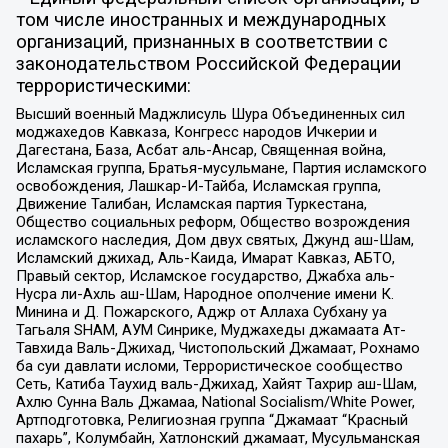
том числе иностранных и международных
организаций, признанных в соответствии с
законодательством Российской Федерации
террористическими:
Высший военный Маджлисуль Шура Объединенных сил
моджахедов Кавказа, Конгресс народов Ичкерии и
Дагестана, База, Асбат аль-Ансар, Священная война,
Исламская группа, Братья-мусульмане, Партия исламского
освобождения, Лашкар-И-Тайба, Исламская группа,
Движение Талибан, Исламская партия Туркестана,
Общество социальных реформ, Общество возрождения
исламского наследия, Дом двух святых, Джунд аш-Шам,
Исламский джихад, Аль-Каида, Имарат Кавказ, АБТО,
Правый сектор, Исламское государство, Джабха аль-
Нусра ли-Ахль аш-Шам, Народное ополчение имени К.
Минина и Д. Пожарского, Аджр от Аллаха Субхану уа
Тагьаля SHAM, АУМ Синрике, Муджахеды джамаата Ат-
Тавхида Валь-Джихад, Чистопольский Джамаат, Рохнамо
ба суи давлати исломи, Террористическое сообщество
Сеть, Катиба Таухид валь-Джихад, Хайят Тахрир аш-Шам,
Ахлю Сунна Валь Джамаа, National Socialism/White Power,
Артподготовка, Религиозная группа “Джамаат “Красный
пахарь”, Колумбайн, Хатлонский джамаат, Мусульманская