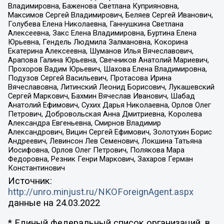
Владимировна, Баженова Светлана Куприяновна,
Максимов Сергей Владимирович, Беляев Сергей Иванович,
Голубева Елена Николаевна, Ганнушкина Светлана
Алексеевна, Закс Елена Владимировна, Буртина Елена
Юрьевна, Гендель Людмила Залмановна, Кокорина
Екатерина Алексеевна, Шуманов Илья Вячеславович,
Арапова Галина Юрьевна, Свечников Анатолий Мариевич,
Прохоров Вадим Юрьевич, Шахова Елена Владимировна,
Подузов Сергей Васильевич, Протасова Ирина
Вячеславовна, Литинский Леонид Борисович, Лукашевский
Сергей Маркович, Бахмин Вячеслав Иванович, Шабад
Анатолий Ефимович, Сухих Дарья Николаевна, Орлов Олег
Петрович, Добровольская Анна Дмитриевна, Королева
Александра Евгеньевна, Смирнов Владимир
Александрович, Вицин Сергей Ефимович, Золотухин Борис
Андреевич, Левинсон Лев Семенович, Локшина Татьяна
Иосифовна, Орлов Олег Петрович, Полякова Мара
Федоровна, Резник Генри Маркович, Захаров Герман
Константинович
Источник:
http://unro.minjust.ru/NKOForeignAgent.aspx
данные на
24.03.2022
* Единый федеральный список организаций, в