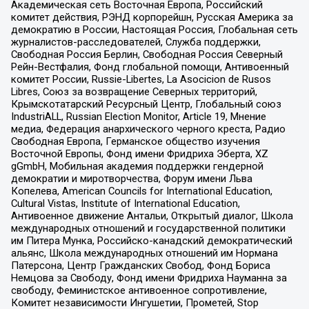
Академическая сеть Восточная Европа, Российский
комитет действия, РЭНД корпорейшн, Русская Америка за
демократию в России, Настоящая Россия, Глобальная сеть
журналистов-расследователей, Служба поддержки,
Свободная Россия Берлин, Свободная Россия Северный
Рейн-Вестфалия, Фонд глобальной помощи, Антивоенный
комитет России, Russie-Libertes, La Asocicion de Rusos
Libres, Союз за возвращение Северных территорий,
Крымскотатарский Ресурсный Центр, Глобальный союз
IndustriALL, Russian Election Monitor, Article 19, Мнение
медиа, Федерация анархического черного креста, Радио
Свободная Европа, Германское общество изучения
Восточной Европы, Фонд имени Фридриха Эберта, XZ
gGmbH, Мобильная академия поддержки гендерной
демократии и миротворчества, Форум имени Льва
Копелева, American Councils for International Education,
Cultural Vistas, Institute of International Education,
Антивоенное движение Антальи, Открытый диалог, Школа
международных отношений и государственной политики
им Питера Мунка, Российско-канадский демократический
альянс, Школа международных отношений им Нормана
Патерсона, Центр Гражданских Свобод, Фонд Бориса
Немцова за Свободу, Фонд имени Фридриха Науманна за
свободу, Феминистское антивоенное сопротивление,
Комитет независимости Ингушетии, Прометей, Stop