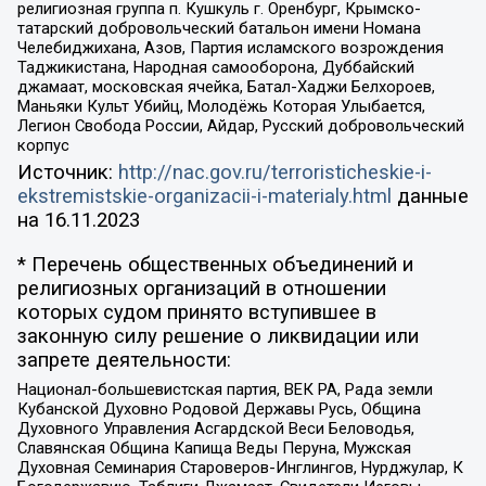
религиозная группа п. Кушкуль г. Оренбург, Крымско-
татарский добровольческий батальон имени Номана
Челебиджихана, Азов, Партия исламского возрождения
Таджикистана, Народная самооборона, Дуббайский
джамаат, московская ячейка, Батал-Хаджи Белхороев,
Маньяки Культ Убийц, Молодёжь Которая Улыбается,
Легион Свобода России, Айдар, Русский добровольческий
корпус
Источник:
http://nac.gov.ru/terroristicheskie-i-
ekstremistskie-organizacii-i-materialy.html
данные
на
16.11.2023
* Перечень общественных объединений и
религиозных организаций в отношении
которых судом принято вступившее в
законную силу решение о ликвидации или
запрете деятельности:
Национал-большевистская партия, ВЕК РА, Рада земли
Кубанской Духовно Родовой Державы Русь, Община
Духовного Управления Асгардской Веси Беловодья,
Славянская Община Капища Веды Перуна, Мужская
Духовная Семинария Староверов-Инглингов, Нурджулар, К