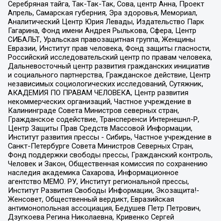
Серебряная тайга, Так-Так-Так, Сова, центр Анна, Проект
Апрель, Самарская губерния, Эра здоровья, Мемориал,
Аналитический Центр Юрия Левады, Издательство Парк
Гагарина, Фонд имени Андрея Рылькова, Сфера, Центр
СИБАЛЬТ, Уральская правозащитная группа, Женщины
Евразии, Институт прав человека, Фонд защиты гласности,
Российский исследовательский центр по правам человека,
Дальневосточный центр развития гражданских инициатив
и социального партнерства, Гражданское действие, Центр
независимых социологических исследований, Сутяжник,
АКАДЕМИЯ ПО ПРАВАМ ЧЕЛОВЕКА, Центр развития
некоммерческих организаций, Частное учреждение в
Калининграде Совета Министров северных стран,
Гражданское содействие, Трансперенси Интернешнл-Р,
Центр Защиты Прав Средств Массовой Информации,
Институт развития прессы - Сибирь, Частное учреждение в
Санкт-Петербурге Совета Министров Северных Стран,
Фонд поддержки свободы прессы, Гражданский контроль,
Человек и Закон, Общественная комиссия по сохранению
наследия академика Сахарова, Информационное
агентство МЕМО. РУ, Институт региональной прессы,
Институт Развития Свободы Информации, Экозащита!-
Женсовет, Общественный вердикт, Евразийская
антимонопольная ассоциация, Бедушев Петр Петрович,
Дзугкоева Регина Николаевна, Кривенко Сергей