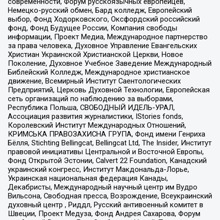
современности, Форум русскоязычных европейцев,
Немецко-русский обмен, Бард колледж, Европейский
выбор, Фонд Ходорковского, Оксфордский российский
фонд, Фонд Будущее России, Компания свободы
информации, Проект Медиа, Международное партнерство
за права человека, Духовное Управление Евангельских
Христиан Украинской Христианской Церкви, Новое
Поколение, Духовное Учебное Заведение Международный
Библейский Колледж, Международное христианское
движение, Всемирный Институт Саентологических
Предприятий, Церковь Духовной Технологии, Европейская
сеть организаций по наблюдению за выборами,
Республика Польша, СВОБОДНЫЙ ИДЕЛЬ-УРАЛ,
Ассоциация развития журналистики, IStories fonds,
Королевский Институт Международных Отношений,
КРИМСЬКА ПРАВОЗАХИСНА ГРУПА, Фонд имени Генриха
Бёлля, Stichting Bellingcat, Bellingcat Ltd, The Insider, Институт
правовой инициативы Центральной и Восточной Европы,
Фонд Открытой Эстонии, Calvert 22 Foundation, Канадский
украинский конгресс, Институт Макдональда-Лорье,
Украинская национальная федерация Канады,
Декабристы, Международный научный центр им Вудро
Вильсона, Свободная пресса, Возрождение, Всеукраинский
духовный центр , Риддл, Русский антивоенный комитет в
Швеции, Проект Медуза, Фонд Андрея Сахарова, Форум