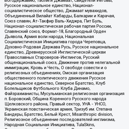
Богодержавию, Таблиги Джамаат, Свидетели Иеговы,
Русское национальное единство, Национал-
социалистическое общество, Джамаат мувахидов,
Объединенный Вилайат Кабарды, Балкарии и Карачая,
Союз славян, Ат-Такфир Валь-Хиджра, Пит Буль,
Национал-социалистическая рабочая партия России,
Славянский союз, Формат-18, Благородный Орден
Дьявола, Армия воли народа, Национальная
Социалистическая Инициатива города Череповца,
Духовно-Родовая Держава Русь, Русское национальное
единство, Древнерусской Инглистической церкви
Православных Староверов-Инглингов, Русский
общенациональный союз, Движение против нелегальной
иммиграции, Кровь и Честь, О свободе совести и о
религиозных объединениях, Омская организация
общественного политического движения Русское
национальное единство, Северное Братство, Клуб
Болельщиков Футбольного Клуба Динамо,
Файзрахманисты, Мусульманская религиозная организация
п. Боровский, Община Коренного Русского народа
Щелковского района, Правый сектор, УНА - УНСО,
Украинская повстанческая армия, Тризуб им. Степана
Бандеры, Братство, Белый Крест, Misanthropic division,
Религиозное объединение последователей инглиизма,
Народная Социальная Инициатива, TulaSkins,