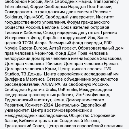
свободной России, Лига Свободных Наций, Transparеncy
International, Форум Свободных Народов ПостРоссии,
Солидарность с гражданским движением в России –
Solidarus, КрымSOS, Свободный университет, Институт
государственного управления, Форум гражданского
общества Россия, Беллона, Союз жителей островов
Тисима и Хабомаи, Съезд народных депутатов, Гринпис
Интернешнл, Фонд борьбы с коррупцией Инк, Завет
церквей TCCN, Агора, Всемирный фонд природы, BDR
Novaja Gazeta-Europe, Алтай проект, Образовательный дом
прав человека Чернигов, Фонд Дом Прав Человека,
Белорусский дом прав человека имени Бориса Звозскова,
Дом прав человека Тбилиси, Дом прав человека Ереван,
Дом прав человека Крым, Центр дикого лосося, TVR
Studios, ТВ Дождь, Центр европейских исследований им
Вилфрида Мартенса, Сетевое объединение журналистов
расследователей, АЛЛАТРА, За свободную Россию,
Свободная Бурятия, Uralic, UnKremlin, Международная
федерация транспортных рабочих, ИстЧам Финланд,
Гудзоновский институт, Фонд Демократического
Развития, Комитет-2024, Центрально-Европейский
университет, Центр восточноевропейских и
международных исследований, Общество Сторожевой
башни, Библии и трактатов Свидетелей Иеговы,
Гражданский Совет, Центр анализа европейской политики,