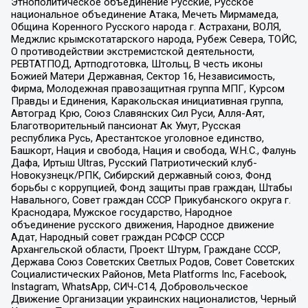
Этнополитическое объединение Русские, Русское
национальное объединение Атака, Мечеть Мирмамеда,
Община Коренного Русского народа г. Астрахани, ВОЛЯ,
Меджлис крымскотатарского народа, Рубеж Севера, ТОЙС,
О противодействии экстремистской деятельности,
РЕВТАТПОД, Артподготовка, Штольц, В честь иконы
Божией Матери Державная, Сектор 16, Независимость,
Фирма, Молодежная правозащитная группа МПГ, Курсом
Правды и Единения, Каракольская инициативная группа,
Автоград Крю, Союз Славянских Сил Руси, Алля-Аят,
Благотворительный пансионат Ак Умут, Русская
республика Русь, Арестантское уголовное единство,
Башкорт, Нация и свобода, Нация и свобода, W.H.С., Фалунь
Дафа, Иртыш Ultras, Русский Патриотический клуб-
Новокузнецк/РПК, Сибирский державный союз, Фонд
борьбы с коррупцией, Фонд защиты прав граждан, Штабы
Навального, Совет граждан СССР Прикубанского округа г.
Краснодара, Мужское государство, Народное
объединение русского движения, Народное движение
Адат, Народный совет граждан РСФСР СССР
Архангельской области, Проект Штурм, Граждане СССР,
Держава Союз Советских Светлых Родов, Совет Советских
Социалистических Районов, Meta Platforms Inc, Facebook,
Instagram, WhatsApp, СИЧ-С14, Добровольческое
Движение Организации украинских националистов, Черный