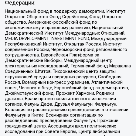
Федерации:
Национальный фонд в поддержку демократии, Институт
Открытое Общество Фонд Содействия, Фонд Открытое
общество, Американо-российский фонд по
экономическому и правовому развитию, Национальный
Демократический Институт Международных Отношений,
MEDIA DEVELOPMENT INVESTMENT FUND, Международный
Республиканский Институт, Открытая Россия, Институт
современной России, Черноморский фонд регионального
сотрудничества, Европейская Платформа за
Демократические Выборы, Международный центр
электоральных исследований, Германский фонд Маршалла
Соединенных Штатов, Тихоокеанский центр защиты
окружающей среды и природных ресурсов, Свободная
Россия, Всемирный конгресс украинцев, Атлантический
совет, Человек в беде, Европейский фонд за демократию,
Джеймстаунский фонд, Прожект Хармони, Родники
дракона, Врачи против насильственного извлечения
органов, Фалунь Дафа, Друзья Фалуньгун, Фалуньгун,
Коалиция по расследованию преследования в отношении
Фалуньгун в Китае, Всемирная организация по
расследованию преследований Фалуньгун, Пражский
гражданский центр, Ассоциация школ политических
исследований при Совете Европы, Центр либеральной