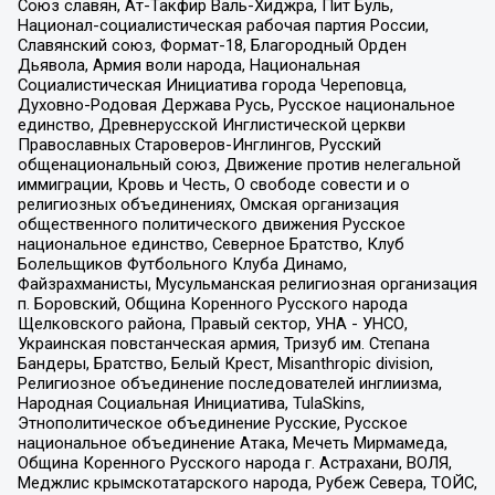
Союз славян, Ат-Такфир Валь-Хиджра, Пит Буль,
Национал-социалистическая рабочая партия России,
Славянский союз, Формат-18, Благородный Орден
Дьявола, Армия воли народа, Национальная
Социалистическая Инициатива города Череповца,
Духовно-Родовая Держава Русь, Русское национальное
единство, Древнерусской Инглистической церкви
Православных Староверов-Инглингов, Русский
общенациональный союз, Движение против нелегальной
иммиграции, Кровь и Честь, О свободе совести и о
религиозных объединениях, Омская организация
общественного политического движения Русское
национальное единство, Северное Братство, Клуб
Болельщиков Футбольного Клуба Динамо,
Файзрахманисты, Мусульманская религиозная организация
п. Боровский, Община Коренного Русского народа
Щелковского района, Правый сектор, УНА - УНСО,
Украинская повстанческая армия, Тризуб им. Степана
Бандеры, Братство, Белый Крест, Misanthropic division,
Религиозное объединение последователей инглиизма,
Народная Социальная Инициатива, TulaSkins,
Этнополитическое объединение Русские, Русское
национальное объединение Атака, Мечеть Мирмамеда,
Община Коренного Русского народа г. Астрахани, ВОЛЯ,
Меджлис крымскотатарского народа, Рубеж Севера, ТОЙС,