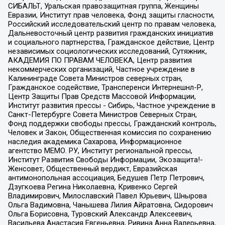
СИБАЛЬТ, Уральская правозащитная группа, Женщины
Евразии, Институт прав человека, Фонд защиты гласности,
Российский исследовательский центр по правам человека,
Дальневосточный центр развития гражданских инициатив
и социального партнерства, Гражданское действие, Центр
независимых социологических исследований, Сутяжник,
АКАДЕМИЯ ПО ПРАВАМ ЧЕЛОВЕКА, Центр развития
некоммерческих организаций, Частное учреждение в
Калининграде Совета Министров северных стран,
Гражданское содействие, Трансперенси Интернешнл-Р,
Центр Защиты Прав Средств Массовой Информации,
Институт развития прессы - Сибирь, Частное учреждение в
Санкт-Петербурге Совета Министров Северных Стран,
Фонд поддержки свободы прессы, Гражданский контроль,
Человек и Закон, Общественная комиссия по сохранению
наследия академика Сахарова, Информационное
агентство МЕМО. РУ, Институт региональной прессы,
Институт Развития Свободы Информации, Экозащита!-
Женсовет, Общественный вердикт, Евразийская
антимонопольная ассоциация, Бедушев Петр Петрович,
Дзугкоева Регина Николаевна, Кривенко Сергей
Владимирович, Милославский Павел Юрьевич, Шнырова
Ольга Вадимовна, Чанышева Лилия Айратовна, Сидорович
Ольга Борисовна, Туровский Александр Алексеевич,
Васильева Анастасия Евгеньевна, Ривина Анна Валерьевна,