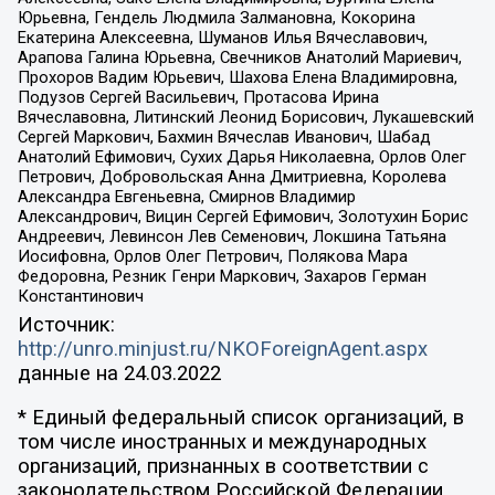
Юрьевна, Гендель Людмила Залмановна, Кокорина
Екатерина Алексеевна, Шуманов Илья Вячеславович,
Арапова Галина Юрьевна, Свечников Анатолий Мариевич,
Прохоров Вадим Юрьевич, Шахова Елена Владимировна,
Подузов Сергей Васильевич, Протасова Ирина
Вячеславовна, Литинский Леонид Борисович, Лукашевский
Сергей Маркович, Бахмин Вячеслав Иванович, Шабад
Анатолий Ефимович, Сухих Дарья Николаевна, Орлов Олег
Петрович, Добровольская Анна Дмитриевна, Королева
Александра Евгеньевна, Смирнов Владимир
Александрович, Вицин Сергей Ефимович, Золотухин Борис
Андреевич, Левинсон Лев Семенович, Локшина Татьяна
Иосифовна, Орлов Олег Петрович, Полякова Мара
Федоровна, Резник Генри Маркович, Захаров Герман
Константинович
Источник:
http://unro.minjust.ru/NKOForeignAgent.aspx
данные на
24.03.2022
* Единый федеральный список организаций, в
том числе иностранных и международных
организаций, признанных в соответствии с
законодательством Российской Федерации