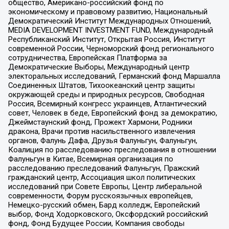
общество, Американо-российский фонд по
экономическому и правовому развитию, Национальный
Демократический Институт Международных Отношений,
MEDIA DEVELOPMENT INVESTMENT FUND, Международный
Республиканский Институт, Открытая Россия, Институт
современной России, Черноморский фонд регионального
сотрудничества, Европейская Платформа за
Демократические Выборы, Международный центр
электоральных исследований, Германский фонд Маршалла
Соединенных Штатов, Тихоокеанский центр защиты
окружающей среды и природных ресурсов, Свободная
Россия, Всемирный конгресс украинцев, Атлантический
совет, Человек в беде, Европейский фонд за демократию,
Джеймстаунский фонд, Прожект Хармони, Родники
дракона, Врачи против насильственного извлечения
органов, Фалунь Дафа, Друзья Фалуньгун, Фалуньгун,
Коалиция по расследованию преследования в отношении
Фалуньгун в Китае, Всемирная организация по
расследованию преследований Фалуньгун, Пражский
гражданский центр, Ассоциация школ политических
исследований при Совете Европы, Центр либеральной
современности, Форум русскоязычных европейцев,
Немецко-русский обмен, Бард колледж, Европейский
выбор, Фонд Ходорковского, Оксфордский российский
фонд, Фонд Будущее России, Компания свободы