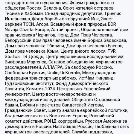
государственного управления, Форум гражданского
общества Россия, Беллона, Союз жителей островов
Тисима и Хабомаи, Съезд народных депутатов, Гринпис
Интернешнл, Фонд борьбы с коррупцией Инк, Завет
церквей TCCN, Агора, Всемирный фонд природы, BDR
Novaja Gazeta-Europe, Алтай проект, Образовательный дом
прав человека Чернигов, Фонд Дом Прав Человека,
Белорусский дом прав человека имени Бориса Звозскова,
Дом прав человека Тбилиси, Дом прав человека Ереван,
Дом прав человека Крым, Центр дикого лосося, TVR
Studios, ТВ Дождь, Центр европейских исследований им
Вилфрида Мартенса, Сетевое объединение журналистов
расследователей, АЛЛАТРА, За свободную Россию,
Свободная Бурятия, Uralic, UnKremlin, Международная
федерация транспортных рабочих, ИстЧам Финланд,
Гудзоновский институт, Фонд Демократического
Развития, Комитет-2024, Центрально-Европейский
университет, Центр восточноевропейских и
международных исследований, Общество Сторожевой
башни, Библии и трактатов Свидетелей Иеговы,
Гражданский Совет, Центр анализа европейской политики,
Академическая сеть Восточная Европа, Российский
комитет действия, РЭНД корпорейшн, Русская Америка за
демократию в России, Настоящая Россия, Глобальная сеть
журналистов-расследователей, Служба поддержки,