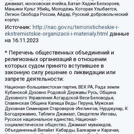
джамаат, московская ячейка, Батал-Хаджи Белхороев,
Маньяки Культ Убийц, Молодёжь Которая Улыбается,
Легион Свобода России, Айдар, Русский добровольческий
корпус
Источник:
http://nac.gov.ru/terroristicheskie-i-
ekstremistskie-organizacii-i-materialy.html
данные
на
16.11.2023
* Перечень общественных объединений и
религиозных организаций в отношении
которых судом принято вступившее в
законную силу решение о ликвидации или
запрете деятельности:
Национал-большевистская партия, ВЕК РА, Рада земли
Кубанской Духовно Родовой Державы Русь, Община
Духовного Управления Асгардской Веси Беловодья,
Славянская Община Капища Веды Перуна, Мужская
Духовная Семинария Староверов-Инглингов, Нурджулар, К
Богодержавию, Таблиги Джамаат, Свидетели Иеговы,
Русское национальное единство, Национал-
социалистическое общество, Джамаат мувахидов,
Объединенный Вилайат Кабарды, Балкарии и Карачая,