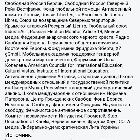
Свободная Россия Берлин, Свободная Россия Северный
Рейн-Вестфалия, Фонд глобальной помощи, Антивоенный
комитет России, Russie-Libertes, La Asocicion de Rusos
Libres, Союз за возвращение Северных территорий,
Крымскотатарский Ресурсный Центр, Глобальный союз
IndustriALL, Russian Election Monitor, Article 19, Мнение
медиа, Федерация анархического черного креста, Радио
Свободная Европа, Германское общество изучения
Восточной Европы, Фонд имени Фридриха Эберта, XZ
gGmbH, Мобильная академия поддержки гендерной
демократии и миротворчества, Форум имени Льва
Копелева, American Councils for International Education,
Cultural Vistas, Institute of International Education,
Антивоенное движение Антальи, Открытый диалог, Школа
международных отношений и государственной политики
им Питера Мунка, Российско-канадский демократический
альянс, Школа международных отношений им Нормана
Патерсона, Центр Гражданских Свобод, Фонд Бориса
Немцова за Свободу, Фонд имени Фридриха Науманна за
свободу, Феминистское антивоенное сопротивление,
Комитет независимости Ингушетии, Прометей, Stop
Occupation of Karelia, Вернись живым, Фридом Хаус, СОТА
медиа, Либерально-демократическая Лига Украины
Источник: