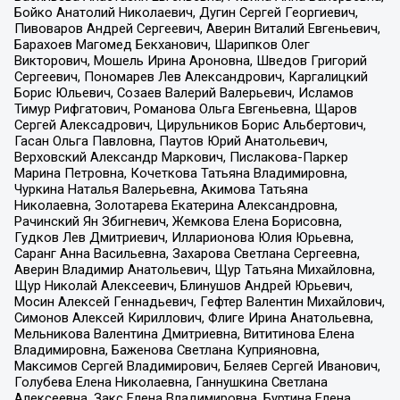
Бойко Анатолий Николаевич, Дугин Сергей Георгиевич,
Пивоваров Андрей Сергеевич, Аверин Виталий Евгеньевич,
Барахоев Магомед Бекханович, Шарипков Олег
Викторович, Мошель Ирина Ароновна, Шведов Григорий
Сергеевич, Пономарев Лев Александрович, Каргалицкий
Борис Юльевич, Созаев Валерий Валерьевич, Исламов
Тимур Рифгатович, Романова Ольга Евгеньевна, Щаров
Сергей Алексадрович, Цирульников Борис Альбертович,
Гасан Ольга Павловна, Паутов Юрий Анатольевич,
Верховский Александр Маркович, Пислакова-Паркер
Марина Петровна, Кочеткова Татьяна Владимировна,
Чуркина Наталья Валерьевна, Акимова Татьяна
Николаевна, Золотарева Екатерина Александровна,
Рачинский Ян Збигневич, Жемкова Елена Борисовна,
Гудков Лев Дмитриевич, Илларионова Юлия Юрьевна,
Саранг Анна Васильевна, Захарова Светлана Сергеевна,
Аверин Владимир Анатольевич, Щур Татьяна Михайловна,
Щур Николай Алексеевич, Блинушов Андрей Юрьевич,
Мосин Алексей Геннадьевич, Гефтер Валентин Михайлович,
Симонов Алексей Кириллович, Флиге Ирина Анатольевна,
Мельникова Валентина Дмитриевна, Вититинова Елена
Владимировна, Баженова Светлана Куприяновна,
Максимов Сергей Владимирович, Беляев Сергей Иванович,
Голубева Елена Николаевна, Ганнушкина Светлана
Алексеевна, Закс Елена Владимировна, Буртина Елена