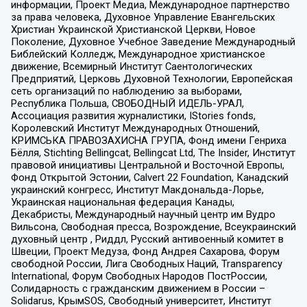
информации, Проект Медиа, Международное партнерство
за права человека, Духовное Управление Евангельских
Христиан Украинской Христианской Церкви, Новое
Поколение, Духовное Учебное Заведение Международный
Библейский Колледж, Международное христианское
движение, Всемирный Институт Саентологических
Предприятий, Церковь Духовной Технологии, Европейская
сеть организаций по наблюдению за выборами,
Республика Польша, СВОБОДНЫЙ ИДЕЛЬ-УРАЛ,
Ассоциация развития журналистики, IStories fonds,
Королевский Институт Международных Отношений,
КРИМСЬКА ПРАВОЗАХИСНА ГРУПА, Фонд имени Генриха
Бёлля, Stichting Bellingcat, Bellingcat Ltd, The Insider, Институт
правовой инициативы Центральной и Восточной Европы,
Фонд Открытой Эстонии, Calvert 22 Foundation, Канадский
украинский конгресс, Институт Макдональда-Лорье,
Украинская национальная федерация Канады,
Декабристы, Международный научный центр им Вудро
Вильсона, Свободная пресса, Возрождение, Всеукраинский
духовный центр , Риддл, Русский антивоенный комитет в
Швеции, Проект Медуза, Фонд Андрея Сахарова, Форум
свободной России, Лига Свободных Наций, Transparеncy
International, Форум Свободных Народов ПостРоссии,
Солидарность с гражданским движением в России –
Solidarus, КрымSOS, Свободный университет, Институт