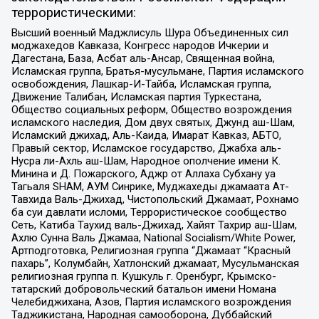
террористическими:
Высший военный Маджлисуль Шура Объединенных сил
моджахедов Кавказа, Конгресс народов Ичкерии и
Дагестана, База, Асбат аль-Ансар, Священная война,
Исламская группа, Братья-мусульмане, Партия исламского
освобождения, Лашкар-И-Тайба, Исламская группа,
Движение Талибан, Исламская партия Туркестана,
Общество социальных реформ, Общество возрождения
исламского наследия, Дом двух святых, Джунд аш-Шам,
Исламский джихад, Аль-Каида, Имарат Кавказ, АБТО,
Правый сектор, Исламское государство, Джабха аль-
Нусра ли-Ахль аш-Шам, Народное ополчение имени К.
Минина и Д. Пожарского, Аджр от Аллаха Субхану уа
Тагьаля SHAM, АУМ Синрике, Муджахеды джамаата Ат-
Тавхида Валь-Джихад, Чистопольский Джамаат, Рохнамо
ба суи давлати исломи, Террористическое сообщество
Сеть, Катиба Таухид валь-Джихад, Хайят Тахрир аш-Шам,
Ахлю Сунна Валь Джамаа, National Socialism/White Power,
Артподготовка, Религиозная группа “Джамаат “Красный
пахарь”, Колумбайн, Хатлонский джамаат, Мусульманская
религиозная группа п. Кушкуль г. Оренбург, Крымско-
татарский добровольческий батальон имени Номана
Челебиджихана, Азов, Партия исламского возрождения
Таджикистана, Народная самооборона, Дуббайский