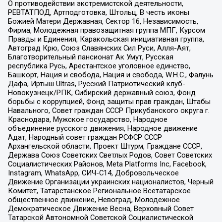
О противодействии экстремистской деятельности,
РЕВТАТПОД, Артподготовка, Штольц, В честь иконы
Божией Матери Державная, Сектор 16, Независимость,
Фирма, Молодежная правозащитная группа МПГ, Курсом
Правды и Единения, Каракольская инициативная группа,
Автоград Крю, Союз Славянских Сил Руси, Алля-Аят,
Благотворительный пансионат Ак Умут, Русская
республика Русь, Арестантское уголовное единство,
Башкорт, Нация и свобода, Нация и свобода, W.H.С., Фалунь
Дафа, Иртыш Ultras, Русский Патриотический клуб-
Новокузнецк/РПК, Сибирский державный союз, Фонд
борьбы с коррупцией, Фонд защиты прав граждан, Штабы
Навального, Совет граждан СССР Прикубанского округа г.
Краснодара, Мужское государство, Народное
объединение русского движения, Народное движение
Адат, Народный совет граждан РСФСР СССР
Архангельской области, Проект Штурм, Граждане СССР,
Держава Союз Советских Светлых Родов, Совет Советских
Социалистических Районов, Meta Platforms Inc, Facebook,
Instagram, WhatsApp, СИЧ-С14, Добровольческое
Движение Организации украинских националистов, Черный
Комитет, Татарстанское Региональное Всетатарское
общественное движение, Невоград, Молодежное
Демократическое Движение Весна, Верховный Совет
Татарской Автономной Советской Социалистической