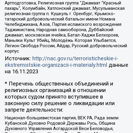
Артподготовка, Религиозная группа “Джамаат “Красный
пахарь”, Колумбайн, Хатлонский джамаат, Мусульманская
религиозная группа п. Кушкуль г. Оренбург, Крымско-
татарский добровольческий батальон имени Номана
Челебиджихана, Азов, Партия исламского возрождения
Таджикистана, Народная самооборона, Дуббайский
джамаат, московская ячейка, Батал-Хаджи Белхороев,
Маньяки Культ Убийц, Молодёжь Которая Улыбается,
Легион Свобода России, Айдар, Русский добровольческий
корпус
Источник:
http://nac.gov.ru/terroristicheskie-i-
ekstremistskie-organizacii-i-materialy.html
данные
на
16.11.2023
* Перечень общественных объединений и
религиозных организаций в отношении
которых судом принято вступившее в
законную силу решение о ликвидации или
запрете деятельности:
Национал-большевистская партия, ВЕК РА, Рада земли
Кубанской Духовно Родовой Державы Русь, Община
Духовного Управления Асгардской Веси Беловодья,