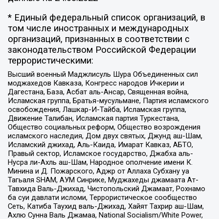
* Единый федеральный список организаций, в
том числе иностранных и международных
организаций, признанных в соответствии с
законодательством Российской Федерации
террористическими:
Высший военный Маджлисуль Шура Объединенных сил
моджахедов Кавказа, Конгресс народов Ичкерии и
Дагестана, База, Асбат аль-Ансар, Священная война,
Исламская группа, Братья-мусульмане, Партия исламского
освобождения, Лашкар-И-Тайба, Исламская группа,
Движение Талибан, Исламская партия Туркестана,
Общество социальных реформ, Общество возрождения
исламского наследия, Дом двух святых, Джунд аш-Шам,
Исламский джихад, Аль-Каида, Имарат Кавказ, АБТО,
Правый сектор, Исламское государство, Джабха аль-
Нусра ли-Ахль аш-Шам, Народное ополчение имени К.
Минина и Д. Пожарского, Аджр от Аллаха Субхану уа
Тагьаля SHAM, АУМ Синрике, Муджахеды джамаата Ат-
Тавхида Валь-Джихад, Чистопольский Джамаат, Рохнамо
ба суи давлати исломи, Террористическое сообщество
Сеть, Катиба Таухид валь-Джихад, Хайят Тахрир аш-Шам,
Ахлю Сунна Валь Джамаа, National Socialism/White Power,