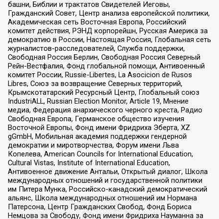
башни, Библии и трактатов Свидетелей Иеговы,
Гражданский Совет, Центр анализа европейской политики,
Академическая сеть Восточная Европа, Российский
комитет действия, РЭНД корпорейшн, Русская Америка за
демократию в России, Настоящая Россия, Глобальная сеть
журналистов-расследователей, Служба поддержки,
Свободная Россия Берлин, Свободная Россия Северный
Рейн-Вестфалия, Фонд глобальной помощи, Антивоенный
комитет России, Russie-Libertes, La Asocicion de Rusos
Libres, Союз за возвращение Северных территорий,
Крымскотатарский Ресурсный Центр, Глобальный союз
IndustriALL, Russian Election Monitor, Article 19, Мнение
медиа, Федерация анархического черного креста, Радио
Свободная Европа, Германское общество изучения
Восточной Европы, Фонд имени Фридриха Эберта, XZ
gGmbH, Мобильная академия поддержки гендерной
демократии и миротворчества, Форум имени Льва
Копелева, American Councils for International Education,
Cultural Vistas, Institute of International Education,
Антивоенное движение Антальи, Открытый диалог, Школа
международных отношений и государственной политики
им Питера Мунка, Российско-канадский демократический
альянс, Школа международных отношений им Нормана
Патерсона, Центр Гражданских Свобод, Фонд Бориса
Немцова за Свободу, Фонд имени Фридриха Науманна за