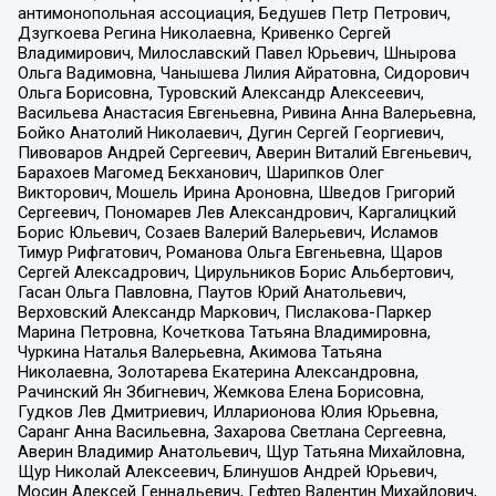
антимонопольная ассоциация, Бедушев Петр Петрович,
Дзугкоева Регина Николаевна, Кривенко Сергей
Владимирович, Милославский Павел Юрьевич, Шнырова
Ольга Вадимовна, Чанышева Лилия Айратовна, Сидорович
Ольга Борисовна, Туровский Александр Алексеевич,
Васильева Анастасия Евгеньевна, Ривина Анна Валерьевна,
Бойко Анатолий Николаевич, Дугин Сергей Георгиевич,
Пивоваров Андрей Сергеевич, Аверин Виталий Евгеньевич,
Барахоев Магомед Бекханович, Шарипков Олег
Викторович, Мошель Ирина Ароновна, Шведов Григорий
Сергеевич, Пономарев Лев Александрович, Каргалицкий
Борис Юльевич, Созаев Валерий Валерьевич, Исламов
Тимур Рифгатович, Романова Ольга Евгеньевна, Щаров
Сергей Алексадрович, Цирульников Борис Альбертович,
Гасан Ольга Павловна, Паутов Юрий Анатольевич,
Верховский Александр Маркович, Пислакова-Паркер
Марина Петровна, Кочеткова Татьяна Владимировна,
Чуркина Наталья Валерьевна, Акимова Татьяна
Николаевна, Золотарева Екатерина Александровна,
Рачинский Ян Збигневич, Жемкова Елена Борисовна,
Гудков Лев Дмитриевич, Илларионова Юлия Юрьевна,
Саранг Анна Васильевна, Захарова Светлана Сергеевна,
Аверин Владимир Анатольевич, Щур Татьяна Михайловна,
Щур Николай Алексеевич, Блинушов Андрей Юрьевич,
Мосин Алексей Геннадьевич, Гефтер Валентин Михайлович,