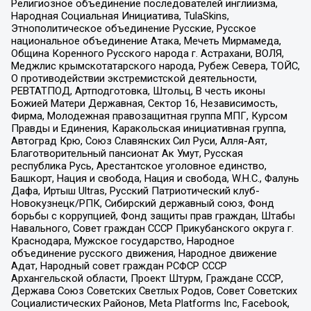
Религиозное объединение последователей инглиизма,
Народная Социальная Инициатива, TulaSkins,
Этнополитическое объединение Русские, Русское
национальное объединение Атака, Мечеть Мирмамеда,
Община Коренного Русского народа г. Астрахани, ВОЛЯ,
Меджлис крымскотатарского народа, Рубеж Севера, ТОЙС,
О противодействии экстремистской деятельности,
РЕВТАТПОД, Артподготовка, Штольц, В честь иконы
Божией Матери Державная, Сектор 16, Независимость,
Фирма, Молодежная правозащитная группа МПГ, Курсом
Правды и Единения, Каракольская инициативная группа,
Автоград Крю, Союз Славянских Сил Руси, Алля-Аят,
Благотворительный пансионат Ак Умут, Русская
республика Русь, Арестантское уголовное единство,
Башкорт, Нация и свобода, Нация и свобода, W.H.С., Фалунь
Дафа, Иртыш Ultras, Русский Патриотический клуб-
Новокузнецк/РПК, Сибирский державный союз, Фонд
борьбы с коррупцией, Фонд защиты прав граждан, Штабы
Навального, Совет граждан СССР Прикубанского округа г.
Краснодара, Мужское государство, Народное
объединение русского движения, Народное движение
Адат, Народный совет граждан РСФСР СССР
Архангельской области, Проект Штурм, Граждане СССР,
Держава Союз Советских Светлых Родов, Совет Советских
Социалистических Районов, Meta Platforms Inc, Facebook,