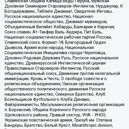
Славянская Община Капища Веды Перуна, Мужская
Духовная Семинария Староверов-Инглингов, Нурджулар, К
Богодержавию, Таблиги Джамаат, Свидетели Иеговы,
Русское национальное единство, Национал-
социалистическое общество, Джамаат мувахидов,
Объединенный Вилайат Кабарды, Балкарии и Карачая,
Союз славян, Ат-Такфир Валь-Хиджра, Пит Буль,
Национал-социалистическая рабочая партия России,
Славянский союз, Формат-18, Благородный Орден
Дьявола, Армия воли народа, Национальная
Социалистическая Инициатива города Череповца,
Духовно-Родовая Держава Русь, Русское национальное
единство, Древнерусской Инглистической церкви
Православных Староверов-Инглингов, Русский
общенациональный союз, Движение против нелегальной
иммиграции, Кровь и Честь, О свободе совести и о
религиозных объединениях, Омская организация
общественного политического движения Русское
национальное единство, Северное Братство, Клуб
Болельщиков Футбольного Клуба Динамо,
Файзрахманисты, Мусульманская религиозная организация
п. Боровский, Община Коренного Русского народа
Щелковского района, Правый сектор, УНА - УНСО,
Украинская повстанческая армия, Тризуб им. Степана
Бандеры, Братство, Белый Крест, Misanthropic division,