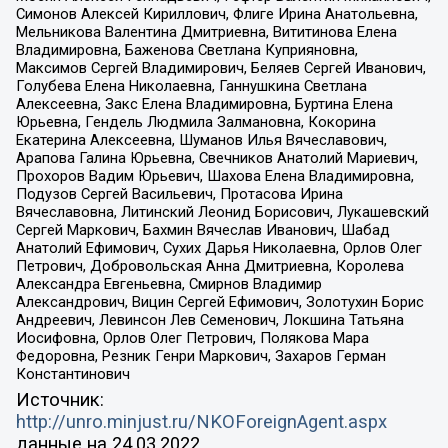
Симонов Алексей Кириллович, Флиге Ирина Анатольевна,
Мельникова Валентина Дмитриевна, Вититинова Елена
Владимировна, Баженова Светлана Куприяновна,
Максимов Сергей Владимирович, Беляев Сергей Иванович,
Голубева Елена Николаевна, Ганнушкина Светлана
Алексеевна, Закс Елена Владимировна, Буртина Елена
Юрьевна, Гендель Людмила Залмановна, Кокорина
Екатерина Алексеевна, Шуманов Илья Вячеславович,
Арапова Галина Юрьевна, Свечников Анатолий Мариевич,
Прохоров Вадим Юрьевич, Шахова Елена Владимировна,
Подузов Сергей Васильевич, Протасова Ирина
Вячеславовна, Литинский Леонид Борисович, Лукашевский
Сергей Маркович, Бахмин Вячеслав Иванович, Шабад
Анатолий Ефимович, Сухих Дарья Николаевна, Орлов Олег
Петрович, Добровольская Анна Дмитриевна, Королева
Александра Евгеньевна, Смирнов Владимир
Александрович, Вицин Сергей Ефимович, Золотухин Борис
Андреевич, Левинсон Лев Семенович, Локшина Татьяна
Иосифовна, Орлов Олег Петрович, Полякова Мара
Федоровна, Резник Генри Маркович, Захаров Герман
Константинович
Источник:
http://unro.minjust.ru/NKOForeignAgent.aspx
данные на
24.03.2022