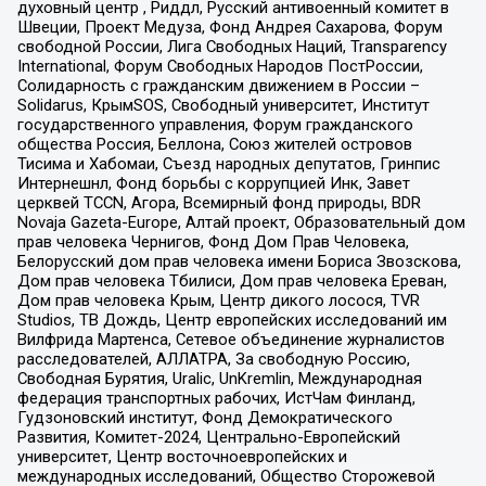
духовный центр , Риддл, Русский антивоенный комитет в
Швеции, Проект Медуза, Фонд Андрея Сахарова, Форум
свободной России, Лига Свободных Наций, Transparеncy
International, Форум Свободных Народов ПостРоссии,
Солидарность с гражданским движением в России –
Solidarus, КрымSOS, Свободный университет, Институт
государственного управления, Форум гражданского
общества Россия, Беллона, Союз жителей островов
Тисима и Хабомаи, Съезд народных депутатов, Гринпис
Интернешнл, Фонд борьбы с коррупцией Инк, Завет
церквей TCCN, Агора, Всемирный фонд природы, BDR
Novaja Gazeta-Europe, Алтай проект, Образовательный дом
прав человека Чернигов, Фонд Дом Прав Человека,
Белорусский дом прав человека имени Бориса Звозскова,
Дом прав человека Тбилиси, Дом прав человека Ереван,
Дом прав человека Крым, Центр дикого лосося, TVR
Studios, ТВ Дождь, Центр европейских исследований им
Вилфрида Мартенса, Сетевое объединение журналистов
расследователей, АЛЛАТРА, За свободную Россию,
Свободная Бурятия, Uralic, UnKremlin, Международная
федерация транспортных рабочих, ИстЧам Финланд,
Гудзоновский институт, Фонд Демократического
Развития, Комитет-2024, Центрально-Европейский
университет, Центр восточноевропейских и
международных исследований, Общество Сторожевой