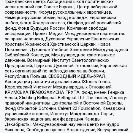
гражданский центр, Ассоциация школ политических
исследований при Совете Европы, Центр либеральной
современности, Форум русскоязычных европейцев,
Немецко-русский обмен, Бард колледж, Европейский
выбор, Фонд Ходорковского, Оксфордский российский
фонд, Фонд Будущее России, Компания свободы
информации, Проект Медиа, Международное партнерство
за права человека, Духовное Управление Евангельских
Христиан Украинской Христианской Церкви, Новое
Поколение, Духовное Учебное Заведение Международный
Библейский Колледж, Международное христианское
движение, Всемирный Институт Саентологических
Предприятий, Церковь Духовной Технологии, Европейская
сеть организаций по наблюдению за выборами,
Республика Польша, СВОБОДНЫЙ ИДЕЛЬ-УРАЛ,
Ассоциация развития журналистики, IStories fonds,
Королевский Институт Международных Отношений,
КРИМСЬКА ПРАВОЗАХИСНА ГРУПА, Фонд имени Генриха
Бёлля, Stichting Bellingcat, Bellingcat Ltd, The Insider, Институт
правовой инициативы Центральной и Восточной Европы,
Фонд Открытой Эстонии, Calvert 22 Foundation, Канадский
украинский конгресс, Институт Макдональда-Лорье,
Украинская национальная федерация Канады,
Декабристы, Международный научный центр им Вудро
Вильсона, Свободная пресса, Возрождение, Всеукраинский