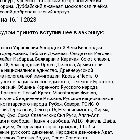
Оренбург, Крымско-татарский добровольческий
орона, Дуббайский джамаат, московская ячейка,
усский добровольческий корпус
 на
16.11.2023
судом принято вступившее в законную
вного Управления Асгардской Веси Беловодья,
годержавию, Таблиги Джамаат, Свидетели Иеговы,
айат Кабарды, Балкарии и Карачая, Союз славян,
т-18, Благородный Орден Дьявола, Армия воли
ое национальное единство, Древнерусской
 нелегальной иммиграции, Кровь и Честь, О
усское национальное единство, Северное Братство,
ровский, Община Коренного Русского народа
атство, Белый Крест, Misanthropic division,
еское объединение Русские, Русское национальное
котатарского народа, Рубеж Севера, ТОЙС, О
ри Державная, Сектор 16, Независимость, Фирма,
д Крю, Союз Славянских Сил Руси, Алля-Аят,
я и свобода, Нация и свобода, W.H.С., Фалунь Дафа,
рупцией, Фонд защиты прав граждан, Штабы
ение русского движения, Народное движение Адат,
етских Светлых Родов, Совет Советских