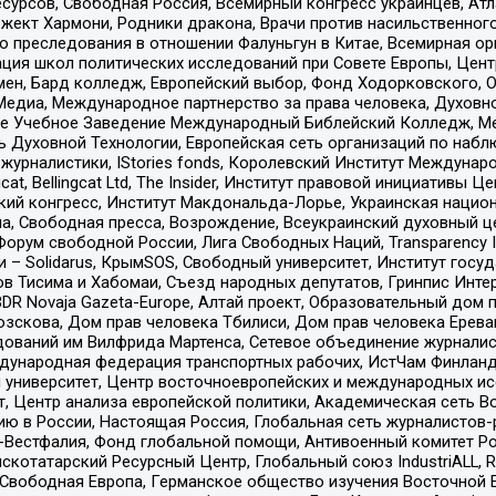
рсов, Свободная Россия, Всемирный конгресс украинцев, Атла
ект Хармони, Родники дракона, Врачи против насильственного
ию преследования в отношении Фалуньгун в Китае, Всемирная о
ация школ политических исследований при Совете Европы, Цен
мен, Бард колледж, Европейский выбор, Фонд Ходорковского,
едиа, Международное партнерство за права человека, Духовно
ое Учебное Заведение Международный Библейский Колледж, М
ь Духовной Технологии, Европейская сеть организаций по наб
урналистики, IStories fonds, Королевский Институт Между
gcat, Bellingcat Ltd, The Insider, Институт правовой инициатив
инский конгресс, Институт Макдональда-Лорье, Украинская нац
, Свободная пресса, Возрождение, Всеукраинский духовный цен
орум свободной России, Лига Свободных Наций, Transparеncy I
– Solidarus, КрымSOS, Свободный университет, Институт госу
в Тисима и Хабомаи, Съезд народных депутатов, Гринпис Инте
DR Novaja Gazeta-Europe, Алтай проект, Образовательный дом 
зскова, Дом прав человека Тбилиси, Дом прав человека Ерева
едований им Вилфрида Мартенса, Сетевое объединение журнали
Международная федерация транспортных рабочих, ИстЧам Финлан
й университет, Центр восточноевропейских и международных и
, Центр анализа европейской политики, Академическая сеть Во
ю в России, Настоящая Россия, Глобальная сеть журналистов
естфалия, Фонд глобальной помощи, Антивоенный комитет России,
татарский Ресурсный Центр, Глобальный союз IndustriALL, Russi
 Свободная Европа, Германское общество изучения Восточной 