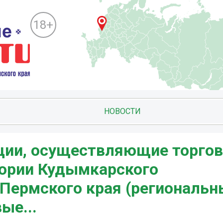
18+
НОВОСТИ
ции, осуществляющие торго
тории Кудымкарского
 Пермского края (региональн
ые...