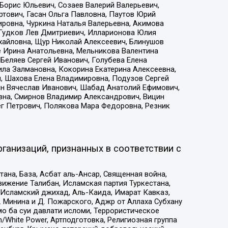
Борис Юльевич, Созаев Валерий Валерьевич,
тович, Гасан Ольга Павловна, Паутов Юрий
ровна, Чуркина Наталья Валерьевна, Акимова
 Гудков Лев Дмитриевич, Илларионова Юлия
ихайловна, Щур Николай Алексеевич, Блинушов
е Ирина Анатольевна, Мельникова Валентина
Беляев Сергей Иванович, Голубева Елена
ила Залмановна, Кокорина Екатерина Алексеевна,
, Шахова Елена Владимировна, Подузов Сергей
ин Вячеслав Иванович, Шабад Анатолий Ефимович,
вна, Смирнов Владимир Александрович, Вицин
ег Петрович, Полякова Мара Федоровна, Резник
ганизаций, признанных в соответствии с
на, База, Асбат аль-Ансар, Священная война,
ижение Талибан, Исламская партия Туркестана,
Исламский джихад, Аль-Каида, Имарат Кавказ,
 Минина и Д. Пожарского, Аджр от Аллаха Субхану
о ба суи давлати исломи, Террористическое
/White Power, Артподготовка, Религиозная группа