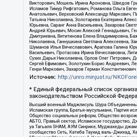
Викторович, Мошель Ирина Ароновна, Шведов Гри
Исламов Тимур Рифгатович, Романова Ольга Евге
Анатольевич, Верховский Александр Маркович, П
Татьяна Николаевна, Золотарева Екатерина Алек
Юрьевна, Саранг Анна Васильевна, Захарова Свет
Андрей Юрьевич, Мосин Алексей Геннадьевич, Ге
Дмитриевна, Вититинова Елена Владимировна, Ба
Николаевна, Ганнушкина Светлана Алексеевна, За
Шуманов Илья Вячеславович, Арапова Галина Юрь
Васильевич, Протасова Ирина Вячеславовна, Лит
Сухих Дарья Николаевна, Орлов Олег Петрович, 
Сергей Ефимович, Золотухин Борис Андреевич, Л
Генри Маркович, Захаров Герман Константинович
Источник:
http://unro.minjust.ru/NKOFore
* Единый федеральный список организа
законодательством Российской Федера
Высший военный Маджлисуль Шура Объединенных с
Исламская группа, Братья-мусульмане, Партия ис
Общество социальных реформ, Общество возрожд
АБТО, Правый сектор, Исламское государство, Д
уа Тагьаля SHAM, АУМ Синрике, Муджахеды джама
сообщество Сеть, Катиба Таухид валь-Джихад, Хай