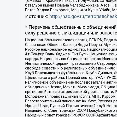
“Джамаат “Красный пахарь”, Колумбайн, Хатлонск
батальон имени Номана Челебиджихана, Азов, Па
Батал-Хаджи Белхороев, Маньяки Культ Убийц, М
Источник:
http://nac.gov.ru/terroristichesk
* Перечень общественных объединений 
силу решение о ликвидации или запрете
Национал-большевистская партия, ВЕК РА, Рада 
Славянская Община Капища Веды Перуна, Мужская
Русское национальное единство, Национал-социа
Ат-Такфир Валь-Хиджра, Пит Буль, Национал-соц
народа, Национальная Социалистическая Инициат
Инглистической церкви Православных Староверов
свободе совести и о религиозных объединениях,
Клуб Болельщиков Футбольного Клуба Динамо, Фа
Щелковского района, Правый сектор, УНА - УНСО, У
Религиозное объединение последователей инглии
объединение Атака, Мечеть Мирмамеда, Община К
противодействии экстремистской деятельности, 
Молодежная правозащитная группа МПГ, Курсом П
Благотворительный пансионат Ак Умут, Русская ре
Иртыш Ultras, Русский Патриотический клуб-Нов
Навального, Совет граждан СССР Прикубанского 
Народный совет граждан РСФСР СССР Архангельск