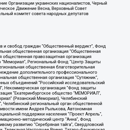
ение Организации украинских националистов, Черный
ическое Движение Весна, Верховный Совет
ельный комитет совета народных депутатов
ции социально-правовых программ "Лилит", Дальневосточное общественное движение "Маяк", Санкт-Петербургская ЛГБТ-инициативная группа "Выход", Инициативная группа ЛГБТ+ "Реверс", Алексеев Андрей Викторович, Бекбулатова Таисия Львовна, Беляев Иван Михайлович, Владыкина Елена Сергеевна, Гельман Марат Александрович, Никульшина Вероника Юрьевна, Толоконникова Надежда Андреевна, Шендерович Виктор Анатольевич, Общество с ограниченной ответственностью "Данное сообщение", Общество с ограниченной ответственностью Издательский дом "Новая глава", Айнбиндер Александра Александровна, Московский комьюнити-центр для ЛГБТ+инициатив, Благотворительный фонд развития филантропии, Deutsche Welle (Германия, Kurt-Schumacher-Strasse 3, 53113 Bonn), Борзунова Мария Михайловна, Воробьев Виктор Викторович, Голубева Анна Львовна, Константинова Алла Михайловна, Малкова Ирина Владимировна, Мурадов Мурад Абдулгалимович, Осетинская Елизавета Николаевна, Понасенков Евгений Николаевич, Ганапольский Матвей Юрьевич, Киселев Евгений Алексеевич, Борухович Ирина Григорьевна, Дремин Иван Тимофеевич, Дубровский Дмитрий Викторович, Красноярская региональная общественная организация поддержки и развития альтернативных образовательных технологий и межкультурных коммуникаций "ИНТЕРРА", Маяковская Екатерина Алексеевна, Фейгин Марк Захарович, Филимонов Андрей Викторович, Дзугкоева Регина Николаевна, Доброхотов Роман Александрович, Дудь Юрий Александрович, Елкин Сергей Владимирович, Кругликов Кирилл Игоревич, Сабунаева Мария Леонидовна, Семенов Алексей Владимирович, Шаинян Карен Багратович, Шульман Екатерина Михайловна, Асафьев Артур Валерьевич, Вахштайн Виктор Семенович, Венедиктов Алексей Алексеевич, Лушникова Екатерина Евгеньевна, Волков Леонид Михайлович, Невзоров Александр Глебович, Пархоменко Сергей Борисович, Сироткин Ярослав Николаевич, Кара-Мурза Владимир Владимирович, Баранова Наталья Владимировна, Гозман Леонид Яковлевич, Кагарлицкий Борис Юльевич, Климарев Михаил Валерьевич, Милов Владимир Станиславович, Автономная некоммерческая организация Краснодарский центр современного искусства "Типография", Моргенштерн Алишер Тагирович, Соболь Любовь Эдуардовна, Общество с ограниченной ответственностью "ЛИЗА НОРМ", Каспаров Гарри Кимович, Ходорковский Михаил Борисович, Общество с ограниченной ответственностью "Апрельские тезисы", Данилович Ирина Брониславовна, Кашин Олег Владимирович, Петров Николай Владимирович, Пивоваров Алексей Владимирович, Соколов Михаил Владимирович, Цветкова Юлия Владимировна, Чичваркин Евгений Александрович, Комитет против пыток/Команда против пыток, Общество с ограниченной ответственностью "Первый научный", Общество с ограниченной ответственностью "Вертолет и ко", Белоцерковская Вероника Борисовна, Кац Максим Евгеньевич, Лазарева Татьяна Юрьевна, Шаведдинов Руслан Табризович, Яшин Илья Валерьевич, Общество с ограниченной ответственностью "Иноагент ААВ", Алешковский Дмитрий Петрович, Альбац Евгения Марковна, Быков Дмитрий Львович, Галямина Юлия Евгеньевна, Лойко Сергей Леонидович, Мартынов Кирилл Константинович, Медведев Сергей Александрович, Крашенинников Федор Геннадиевич, Гордеева Катерина Вл