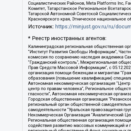
Социалистических Районов, Meta Platforms Inc, 
Комитет, Татарстанское Региональное Всетатар
Татарской Автономной Советской Социалистическ
Красноярского края, Этническое национальное о
Источник:
https://minjust.gov.ru/ru/doc
* Реестр иностранных агентов:
Калининградская региональная общественная организация "Экозащита!-Женсовет", Фонд содействия защите прав и свобод граждан "Общественный вердикт", Фонд "Институт Развития Свободы Информации", Частное учреждение "Информационное агентство МЕМО. РУ", Региональная общественная организация "Общественная комиссия по сохранению наследия академика Сахарова", Фонд поддержки свободы прессы, Санкт-Петербургская общественная правозащитная организация "Гражданский контроль", Межрегиональная общественная организация "Информационно-просветительский центр "Мемориал", Региональный Фонд "Центр Защиты Прав Средств Массовой Информации", с 05.12.2023 Фонд "Центр Защиты Прав Средств массовой информации", Региональная общественная благотворительная организация помощи беженцам и мигрантам "Гражданское содействие", Негосударственное образовательное учреждение дополнительного профессионального образования (повышение квалификации) специалистов "АКАДЕМИЯ ПО ПРАВАМ ЧЕЛОВЕКА", Свердловская региональная общественная организация "Сутяжник", Автономная некоммерческая организация "Центр независимых социологических исследований", Союз общественных объединений "Российский исследовательский центр по правам человека", Региональное общественное учреждение научно-информационный центр "МЕМОРИАЛ", Некоммерческая организация "Фонд защиты гласности", Автономная некоммерческая организация "Институт прав человека", Городская общественная организация "Екатеринбургское общество "МЕМОРИАЛ", Городская общественная организация "Рязанское историко-просветительское и правозащитное общество "Мемориал" (Рязанский Мемориал), Челябинский региональный орган общественной самодеятельности – женское общественное объединение "Женщины Евразии", Челябинский региональный орган общественной самодеятельности "Уральская правозащитная группа", Фонд содействия защите здоровья и социальной справедливости имени Андрея Рылькова, Автономная Некоммерческая Организация "Аналитический Центр Юрия Левады", Автономная некоммерческая организация социальной поддержки населения "Проект Апрель", Региональная общественная организация помощи женщинам и детям, находящимся в кризисной ситуации "Информационно-методический центр "Анна", Фонд содействия развитию массовых коммуникаций и правовому просвещению "Так-так-Так", Фонд содействия устойчивому развитию "Серебряная тайга", Свердловский региональный общественный фонд социальных проектов "Новое время", "Idel.Реалии", Кавказ.Реалии, Крым.Реалии, Телеканал Настоящее Время, Татаро-башкирская служба Радио Свобода (Azatliq Radiosi), Радио Свободная Европа/Радио Свобода (PCE/PC), "Сибирь.Реалии", "Фактограф", Благотворительный фонд помощи осужденным и их семьям, Автономная некоммерческая организация "Институт глобализации и социальных движений", Фонд "В защиту прав заключенных", Частное учреждение "Центр поддержки и содействия развитию средств массовой информации", Пензенский региональный общественный благотворительный фонд "Гражданский союз", "Север.Реалии", Некоммерческая организация Фонд "Правовая инициатива", 