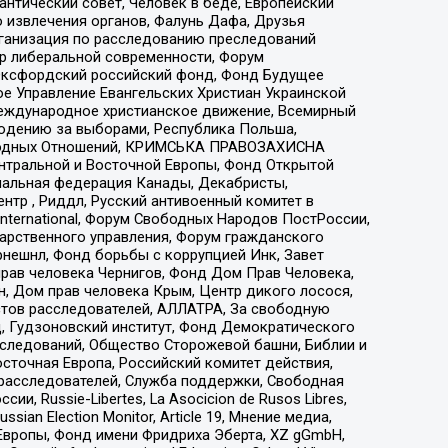
нтический совет, Человек в беде, Европейский
 извлечения органов, Фалунь Дафа, Друзья
рганизация по расследованию преследований
тр либеральной современности, Форум
 Оксфордский российский фонд, Фонд Будущее
е Управление Евангельских Христиан Украинской
еждународное христианское движение, Всемирный
людению за выборами, Республика Польша,
народных Отношений, КРИМСЬКА ПРАВОЗАХИСНА
ы Центральной и Восточной Европы, Фонд Открытой
иональная федерация Канады, Декабристы,
тр , Риддл, Русский антивоенный комитет в
nternational, Форум Свободных Народов ПостРоссии,
дарственного управления, Форум гражданского
рнешнл, Фонд борьбы с коррупцией Инк, Завет
прав человека Чернигов, Фонд Дом Прав Человека,
н, Дом прав человека Крым, Центр дикого лосося,
стов расследователей, АЛЛАТРА, За свободную
д, Гудзоновский институт, Фонд Демократического
сследований, Общество Сторожевой башни, Библии и
сточная Европа, Российский комитет действия,
-расследователей, Служба поддержки, Свободная
 Russie-Libertes, La Asocicion de Rusos Libres,
an Election Monitor, Article 19, Мнение медиа,
Европы, Фонд имени Фридриха Эберта, XZ gGmbH,