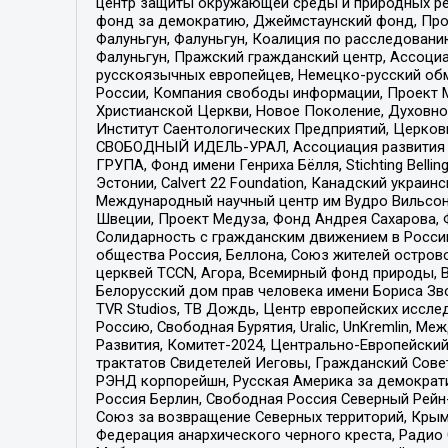
центр защиты окружающей среды и природных ресу
фонд за демократию, Джеймстаунский фонд, Прож
Фалуньгун, Фалуньгун, Коалиция по расследован
Фалуньгун, Пражский гражданский центр, Ассоци
русскоязычных европейцев, Немецко-русский об
России, Компания свободы информации, Проект М
Христианской Церкви, Новое Поколение, Духовн
Институт Саентологических Предприятий, Церков
СВОБОДНЫЙ ИДЕЛЬ-УРАЛ, Ассоциация развития ж
ГРУПА, Фонд имени Генриха Бёлля, Stichting Bellin
Эстонии, Calvert 22 Foundation, Канадский укра
Международный научный центр им Вудро Вильсона
Швеции, Проект Медуза, Фонд Андрея Сахарова, Ф
Солидарность с гражданским движением в России 
общества Россия, Беллона, Союз жителей острово
церквей TCCN, Агора, Всемирный фонд природы, B
Белорусский дом прав человека имени Бориса Зво
TVR Studios, ТВ Дождь, Центр европейских иссл
Россию, Свободная Бурятия, Uralic, UnKremlin, 
Развития, Комитет-2024, Центрально-Европейски
трактатов Свидетелей Иеговы, Гражданский Совет
РЭНД корпорейшн, Русская Америка за демократи
Россия Берлин, Свободная Россия Северный Рейн-В
Союз за возвращение Северных территорий, Крымско
Федерация анархического черного креста, Радио