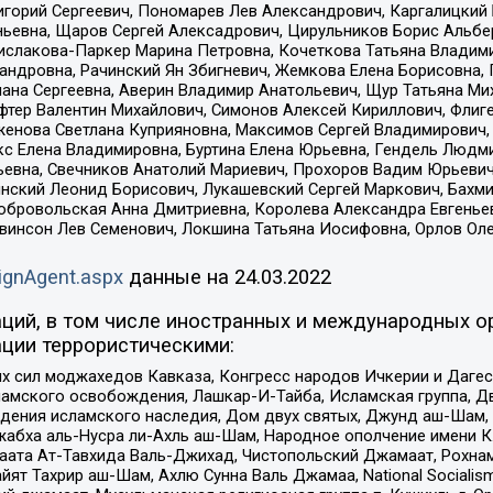
горий Сергеевич, Пономарев Лев Александрович, Каргалицкий 
ньевна, Щаров Сергей Алексадрович, Цирульников Борис Альбер
ислакова-Паркер Марина Петровна, Кочеткова Татьяна Владими
сандровна, Рачинский Ян Збигневич, Жемкова Елена Борисовна,
лана Сергеевна, Аверин Владимир Анатольевич, Щур Татьяна М
фтер Валентин Михайлович, Симонов Алексей Кириллович, Флиг
женова Светлана Куприяновна, Максимов Сергей Владимирович, 
кс Елена Владимировна, Буртина Елена Юрьевна, Гендель Людм
евна, Свечников Анатолий Мариевич, Прохоров Вадим Юрьевич
инский Леонид Борисович, Лукашевский Сергей Маркович, Бахм
Добровольская Анна Дмитриевна, Королева Александра Евгенье
евинсон Лев Семенович, Локшина Татьяна Иосифовна, Орлов Ол
ignAgent.aspx
данные на
24.03.2022
ций, в том числе иностранных и международных ор
ции террористическими:
ил моджахедов Кавказа, Конгресс народов Ичкерии и Дагеста
ламского освобождения, Лашкар-И-Тайба, Исламская группа, Дв
ения исламского наследия, Дом двух святых, Джунд аш-Шам, 
жабха аль-Нусра ли-Ахль аш-Шам, Народное ополчение имени К.
ата Ат-Тавхида Валь-Джихад, Чистопольский Джамаат, Рохнам
ят Тахрир аш-Шам, Ахлю Сунна Валь Джамаа, National Socialism