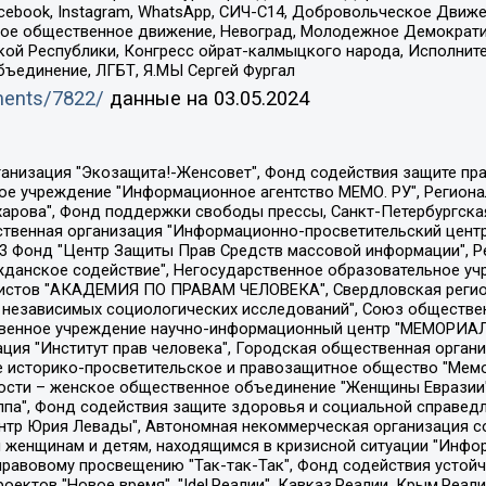
Facebook, Instagram, WhatsApp, СИЧ-С14, Добровольческое Движ
ское общественное движение, Невоград, Молодежное Демократ
ой Республики, Конгресс ойрат-калмыцкого народа, Исполнит
бъединение, ЛГБТ, Я.МЫ Сергей Фургал
uments/7822/
данные на
03.05.2024
Общество с ограниченной ответственностью "Радио Свободная Европа/Радио Свобода", Чешское информационное агентство "MEDIUM-ORIENT", Красноярская региональная общественная организация "Мы против СПИДа", Камалягин Денис Николаевич, Маркелов Сергей Евгеньевич, Пономарев Лев Александрович, Савицкая Людмила Алексеевна, Автономная некоммерческая организация "Центр по работе с проблемой насилия "НАСИЛИЮ.НЕТ", Межрегиональный профессиональный союз работников здравоохранения "Альянс врачей", Юридическое лицо, зарегистрированное в Латвийской Республике, SIA "Medusa Project" (регистрационный номер 40103797863, дата регистрации 10.06.2014), Некоммерческая организация "Фонд по борьбе с коррупцией", Автономная некоммерческая организация "Институт права и публичной политики", Баданин Роман Сергеевич, Гликин Максим Александрович, Железнова Мария Михайловна, Лукьянова Юлия Сергеевна, Маетная Елизавета Витальевна, Маняхин Петр Борисович, Чуракова Ольга Владимировна, Ярош Юлия Петровна, Юридическое лицо "The Insider SIA", зарегистрированное в Риге, Латвийская Республика (дата регистрации 26.06.2015), являющееся администратором доменного имени интернет-издания "The Insider SIA", https://theins.ru, Постернак Алексей Евгеньевич, Рубин Михаил Аркадьевич, Анин Роман Александрович, Юридическое лицо Istories fonds, зарегистрированное в Латвийской Республике (регистрационный номер 50008295751, дата регистрации 24.02.2020), Великовский Дмитрий Александрович, Долинина Ирина Николаевна, Мароховская Алеся Алексеевна, Шлейнов Роман Юрьевич, Шмагун Олеся Валентиновна, Общество с ограниченной ответственностью "Альтаир 2021", Общество с ограниченной ответственностью "Вега 2021", Общество с ограниченной ответственностью "Главный редактор 2021", Общество с ограниченной ответственностью "Ромашки монолит", Важенков Артем Валерьевич, Ивановская областная общественная организация "Центр гендерных исследований", Гурман Юрий Альбертович, Медиапроект "ОВД-Инфо", Егоров Владимир Владимирович, Жилинский Владимир Александрович, Общество с ограниченной ответственностью "ЗП", Иванова София Юрьевна, Карезина Инна Павловна, Кильтау Екатерина Викторовна, Петров Алексей Викторович, Пискунов Сергей Евгеньевич, Смирнов Сергей Сергеевич, Тихонов Михаил Сергеевич, Общество с ограниченной ответственностью "ЖУРНАЛИСТ-ИНОСТРАННЫЙ АГЕНТ", Арапова Галина Юрьевна, Вольтская Татьяна Анатольевна, Американская компания "Mason G.E.S. Anonymous Foundation" (США), являющаяся владельцем интернет-издания https://mnews.world/, Компания "Stichting Bellingcat", зарегистрированная в Нидерландах (дата регистрации 11.07.2018), Захаров Андрей Вячеславович, Клепиковская Екатерина Дмитриевна, Общество с ограниченной ответственностью "МЕМО", Перл Роман Александрович, Симонов Евгений Алексеевич, Соловьева Елена Анатольевна, Сотников Даниил Владимирович, Сурначева Елизавета Дмитриевна, Автономная некоммерческая организация по защите прав человека и информированию населения "Якутия – Наше Мнение", Общество с ограниченной ответственностью "Москоу диджитал медиа", с 26.01.2023 Общество с ограниченной ответственностью "Чайка Белые сады", Ветошкина Валерия Валерьевна, Заговора Максим Александрович, Межрегиональное общественное движение "Российская ЛГБТ - сеть", Оленичев Максим Владимирович, Павлов Иван Юрьевич, Скворцова Елена Сергеевна, Общество с ограниченной ответственностью "Как бы инагент", Кочетков Игорь Викторович, Общество с ограниченной ответственностью "Честные выборы", Еланчик Олег Александрович, Общество с ограниченной ответственностью "Нобелевский призыв", Гималова Регина Эмилевна, Григорьев Андрей Валерьевич, Григорьева Алина Александровна, Ассоциация по содействию защите прав призывников, альтернативнослужащих и военнослужащих "Правозащитная группа "Гражданин.Армия.Право", Хисамова Регина Фаритовна, Автономная некоммерческая организация по реализа