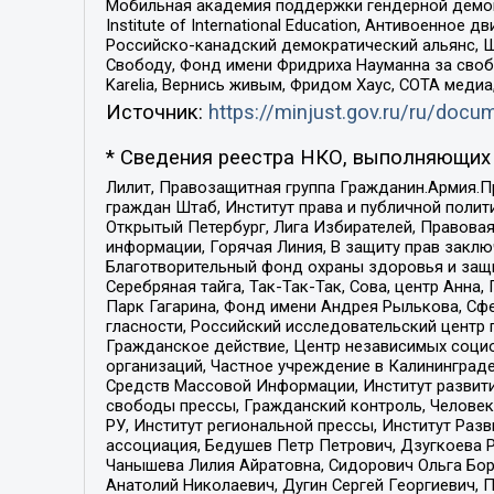
Мобильная академия поддержки гендерной демократи
Institute of International Education, Антивоенн
Российско-канадский демократический альянс, 
Свободу, Фонд имени Фридриха Науманна за свобо
Karelia, Вернись живым, Фридом Хаус, СОТА меди
Источник:
https://minjust.gov.ru/ru/doc
* Сведения реестра НКО, выполняющих 
Лилит, Правозащитная группа Гражданин.Армия.П
граждан Штаб, Институт права и публичной поли
Открытый Петербург, Лига Избирателей, Правова
информации, Горячая Линия, В защиту прав закл
Благотворительный фонд охраны здоровья и защи
Серебряная тайга, Так-Так-Так, Сова, центр Анн
Парк Гагарина, Фонд имени Андрея Рылькова, Сф
гласности, Российский исследовательский центр 
Гражданское действие, Центр независимых соци
организаций, Частное учреждение в Калининград
Средств Массовой Информации, Институт развити
свободы прессы, Гражданский контроль, Человек
РУ, Институт региональной прессы, Институт Ра
ассоциация, Бедушев Петр Петрович, Дзугкоева 
Чанышева Лилия Айратовна, Сидорович Ольга Бори
Анатолий Николаевич, Дугин Сергей Георгиевич, 