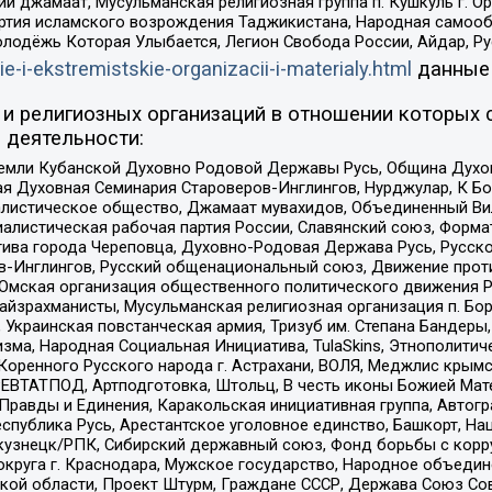
ий джамаат, Мусульманская религиозная группа п. Кушкуль г. 
ртия исламского возрождения Таджикистана, Народная самооб
олодёжь Которая Улыбается, Легион Свобода России, Айдар, Р
ie-i-ekstremistskie-organizacii-i-materialy.html
данные
и религиозных организаций в отношении которых 
 деятельности:
земли Кубанской Духовно Родовой Державы Русь, Община Духо
 Духовная Семинария Староверов-Инглингов, Нурджулар, К Бо
листическое общество, Джамаат мувахидов, Объединенный Вил
иалистическая рабочая партия России, Славянский союз, Форма
ива города Череповца, Духовно-Родовая Держава Русь, Русск
-Инглингов, Русский общенациональный союз, Движение против
 Омская организация общественного политического движения Р
йзрахманисты, Мусульманская религиозная организация п. Бо
краинская повстанческая армия, Тризуб им. Степана Бандеры, Бр
зма, Народная Социальная Инициатива, TulaSkins, Этнополитич
оренного Русского народа г. Астрахани, ВОЛЯ, Меджлис крымс
РЕВТАТПОД, Артподготовка, Штольц, В честь иконы Божией Мате
равды и Единения, Каракольская инициативная группа, Автогра
спублика Русь, Арестантское уголовное единство, Башкорт, Наци
окузнецк/РПК, Сибирский державный союз, Фонд борьбы с кор
округа г. Краснодара, Мужское государство, Народное объедин
ой области, Проект Штурм, Граждане СССР, Держава Союз Сов