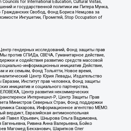
ls for International Education, Cultural Vistas,
ошений и государственной политики им Питера Мунка,
 Гражданских Свобод, Фонд Бориса Немцова за
имости Ингушетии, Прометей, Stop Occupation of
 Центр гендерных исследований, Фонд защиты прав
 Мы против СПИДа, СВЕЧА, Гуманитарное действие,
ддержки и содействия развитию средств массовой
р социально-информационных инициатив Действие,
 и их семьям, Фонд Тольятти, Новое время,
, Аналитический Центр Юрия Левады, Издательство
 Евразии, Институт прав человека, Фонд защиты
ких инициатив и социального партнерства,
ЕЛОВЕКА, Центр развития некоммерческих
 Трансперенси Интернешнл-Р, Центр Защиты Прав
овета Министров Северных Стран, Фонд поддержки
адемика Сахарова, Информационное агентство МЕМО.
ый вердикт, Евразийская антимонопольная
кий Павел Юрьевич, Шнырова Ольга Вадимовна,
 Евгеньевна, Ривина Анна Валерьевна, Бойко
хоев Магомед Бекханович, Шарипков Олег