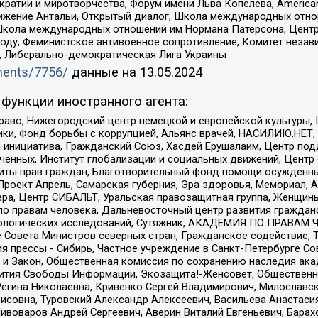
и и миротворчества, Форум имени Льва Копелева, American Counci
ое движение Антальи, Открытый диалог, Школа международных отн
Школа международных отношений им Нормана Патерсона, Центр
ду, Феминистское антивоенное сопротивление, Комитет независ
а, Либерально-демократическая Лига Украины
uments/7756/
данные на
13.05.2024
функции иностранного агента:
раво, Нижегородский центр немецкой и европейской культуры,
тики, Фонд борьбы с коррупцией, Альянс врачей, НАСИЛИЮ.НЕТ,
я инициатива, Гражданский Союз, Хасдей Ерушалаим, Центр по
юченных, Институт глобализации и социальных движений, Цент
ты прав граждан, Благотворительный фонд помощи осужденным
а, Проект Апрель, Самарская губерния, Эра здоровья, Мемориал
ера, Центр СИБАЛЬТ, Уральская правозащитная группа, Женщины
по правам человека, Дальневосточный центр развития гражданс
ологических исследований, Сутяжник, АКАДЕМИЯ ПО ПРАВАМ Ч
е Совета Министров северных стран, Гражданское содействие,
я прессы - Сибирь, Частное учреждение в Санкт-Петербурге С
 и Закон, Общественная комиссия по сохранению наследия ак
звития Свободы Информации, Экозащита!-Женсовет, Общественн
Регина Николаевна, Кривенко Сергей Владимирович, Милославс
совна, Туровский Александр Алексеевич, Васильева Анастасия
Пивоваров Андрей Сергеевич, Аверин Виталий Евгеньевич, Бара