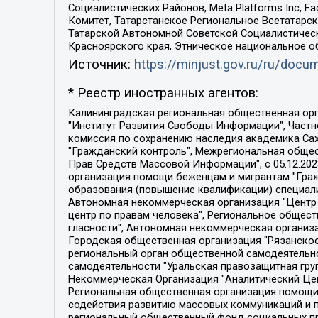
Социалистических Районов, Meta Platforms Inc, 
Комитет, Татарстанское Региональное Всетатар
Татарской Автономной Советской Социалистическ
Красноярского края, Этническое национальное о
Источник:
https://minjust.gov.ru/ru/doc
* Реестр иностранных агентов:
Калининградская региональная общественная организация "Экозащита!-Женсовет", Фонд содействия защите прав и свобод граждан "Общественный вердикт", Фонд "Институт Развития Свободы Информации", Частное учреждение "Информационное агентство МЕМО. РУ", Региональная общественная организация "Общественная комиссия по сохранению наследия академика Сахарова", Фонд поддержки свободы прессы, Санкт-Петербургская общественная правозащитная организация "Гражданский контроль", Межрегиональная общественная организация "Информационно-просветительский центр "Мемориал", Региональный Фонд "Центр Защиты Прав Средств Массовой Информации", с 05.12.2023 Фонд "Центр Защиты Прав Средств массовой информации", Региональная общественная благотворительная организация помощи беженцам и мигрантам "Гражданское содействие", Негосударственное образовательное учреждение дополнительного профессионального образования (повышение квалификации) специалистов "АКАДЕМИЯ ПО ПРАВАМ ЧЕЛОВЕКА", Свердловская региональная общественная организация "Сутяжник", Автономная некоммерческая организация "Центр независимых социологических исследований", Союз общественных объединений "Российский исследовательский центр по правам человека", Региональное общественное учреждение научно-информационный центр "МЕМОРИАЛ", Некоммерческая организация "Фонд защиты гласности", Автономная некоммерческая организация "Институт прав человека", Городская общественная организация "Екатеринбургское общество "МЕМОРИАЛ", Городская общественная организация "Рязанское историко-просветительское и правозащитное общество "Мемориал" (Рязанский Мемориал), Челябинский региональный орган общественной самодеятельности – женское общественное объединение "Женщины Евразии", Челябинский региональный орган общественной самодеятельности "Уральская правозащитная группа", Фонд содействия защите здоровья и социальной справедливости имени Андрея Рылькова, Автономная Некоммерческая Организация "Аналитический Центр Юрия Левады", Автономная некоммерческая организация социальной поддержки населения "Проект Апрель", Региональная общественная организация помощи женщинам и детям, находящимся в кризисной ситуации "Информационно-методический центр "Анна", Фонд содействия развитию массовых коммуникаций и правовому просвещению "Так-так-Так", Фонд содействия устойчивому развитию "Серебряная тайга", Свердловский региональный общественный фонд социальных проектов "Новое время", "Idel.Реалии", Кавказ.Реалии, Крым.Реалии, Телеканал Настоящее Время, Татаро-башкирская служба Радио Свобода (Azatliq Radiosi), Радио Свободная Европа/Радио Свобода (PCE/PC), "Сибирь.Реалии", "Фактограф", Благотворительный фонд помощи осужденным и их семьям, Автономная некоммерческая организация "Институт глобализации и социальных движений", Фонд "В защиту прав заключенных", Частное учреждение "Центр поддержки и содействия развитию средств массовой информации", Пензенский региональный общественный благотворительный фонд "Гражданский союз", "Север.Реалии", Некоммерческая организация Фонд "Правовая инициатива", 