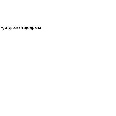
им, а урожай щедрым.