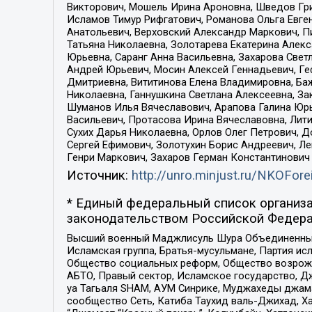
Викторович, Мошель Ирина Ароновна, Шведов Гри
Исламов Тимур Рифгатович, Романова Ольга Евге
Анатольевич, Верховский Александр Маркович, П
Татьяна Николаевна, Золотарева Екатерина Алек
Юрьевна, Саранг Анна Васильевна, Захарова Свет
Андрей Юрьевич, Мосин Алексей Геннадьевич, Ге
Дмитриевна, Вититинова Елена Владимировна, Ба
Николаевна, Ганнушкина Светлана Алексеевна, За
Шуманов Илья Вячеславович, Арапова Галина Юрь
Васильевич, Протасова Ирина Вячеславовна, Лит
Сухих Дарья Николаевна, Орлов Олег Петрович, 
Сергей Ефимович, Золотухин Борис Андреевич, Л
Генри Маркович, Захаров Герман Константинович
Источник:
http://unro.minjust.ru/NKOFore
* Единый федеральный список организа
законодательством Российской Федера
Высший военный Маджлисуль Шура Объединенных с
Исламская группа, Братья-мусульмане, Партия ис
Общество социальных реформ, Общество возрожд
АБТО, Правый сектор, Исламское государство, Д
уа Тагьаля SHAM, АУМ Синрике, Муджахеды джама
сообщество Сеть, Катиба Таухид валь-Джихад, Хай