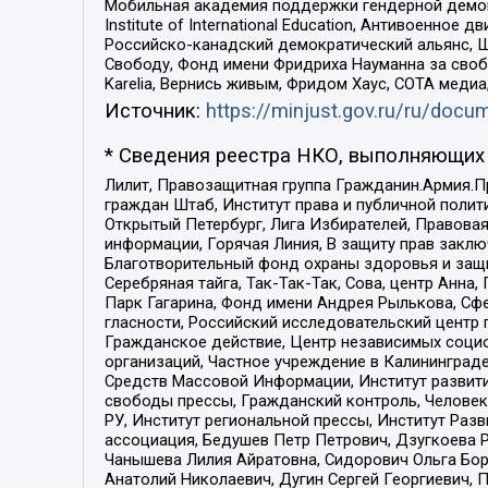
Мобильная академия поддержки гендерной демократи
Institute of International Education, Антивоенн
Российско-канадский демократический альянс, 
Свободу, Фонд имени Фридриха Науманна за свобо
Karelia, Вернись живым, Фридом Хаус, СОТА меди
Источник:
https://minjust.gov.ru/ru/doc
* Сведения реестра НКО, выполняющих 
Лилит, Правозащитная группа Гражданин.Армия.П
граждан Штаб, Институт права и публичной поли
Открытый Петербург, Лига Избирателей, Правова
информации, Горячая Линия, В защиту прав закл
Благотворительный фонд охраны здоровья и защи
Серебряная тайга, Так-Так-Так, Сова, центр Анн
Парк Гагарина, Фонд имени Андрея Рылькова, Сф
гласности, Российский исследовательский центр 
Гражданское действие, Центр независимых соци
организаций, Частное учреждение в Калининград
Средств Массовой Информации, Институт развити
свободы прессы, Гражданский контроль, Человек
РУ, Институт региональной прессы, Институт Ра
ассоциация, Бедушев Петр Петрович, Дзугкоева 
Чанышева Лилия Айратовна, Сидорович Ольга Бори
Анатолий Николаевич, Дугин Сергей Георгиевич, 