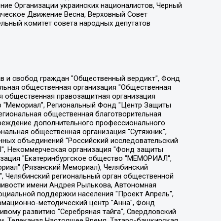
ение Организации украинских националистов, Черный
ическое Движение Весна, Верховный Совет
ельный комитет совета народных депутатов
ции социально-правовых программ "Лилит", Дальневосточное общественное движение "Маяк", Санкт-Петербургская ЛГБТ-инициативная группа "Выход", Инициативная группа ЛГБТ+ "Реверс", Алексеев Андрей Викторович, Бекбулатова Таисия Львовна, Беляев Иван Михайлович, Владыкина Елена Сергеевна, Гельман Марат Александрович, Никульшина Вероника Юрьевна, Толоконникова Надежда Андреевна, Шендерович Виктор Анатольевич, Общество с ограниченной ответственностью "Данное сообщение", Общество с ограниченной ответственностью Издательский дом "Новая глава", Айнбиндер Александра Александровна, Московский комьюнити-центр для ЛГБТ+инициатив, Благотворительный фонд развития филантропии, Deutsche Welle (Германия, Kurt-Schumacher-Strasse 3, 53113 Bonn), Борзунова Мария Михайловна, Воробьев Виктор Викторович, Голубева Анна Львовна, Константинова Алла Михайловна, Малкова Ирина Владимировна, Мурадов Мурад Абдулгалимович, Осетинская Елизавета Николаевна, Понасенков Евгений Николаевич, Ганапольский Матвей Юрьевич, Киселев Евгений Алексеевич, Борухович Ирина Григорьевна, Дремин Иван Тимофеевич, Дубровский Дмитрий Викторович, Красноярская региональная общественная организация поддержки и развития альтернативных образовательных технологий и межкультурных коммуникаций "ИНТЕРРА", Маяковская Екатерина Алексеевна, Фейгин Марк Захарович, Филимонов Андрей Викторович, Дзугкоева Регина Николаевна, Доброхотов Роман Александрович, Дудь Юрий Александрович, Елкин Сергей Владимирович, Кругликов Кирилл Игоревич, Сабунаева Мария Леонидовна, Семенов Алексей Владимирович, Шаинян Карен Багратович, Шульман Екатерина Михайловна, Асафьев Артур Валерьевич, Вахштайн Виктор Семенович, Венедиктов Алексей Алексеевич, Лушникова Екатерина Евгеньевна, Волков Леонид Михайлович, Невзоров Александр Глебович, Пархоменко Сергей Борисович, Сироткин Ярослав Николаевич, Кара-Мурза Владимир Владимирович, Баранова Наталья Владимировна, Гозман Леонид Яковлевич, Кагарлицкий Борис Юльевич, Климарев Михаил Валерьевич, Милов Владимир Станиславович, Автономная некоммерческая организация Краснодарский центр современного искусства "Типография", Моргенштерн Алишер Тагирович, Соболь Любовь Эдуардовна, Общество с ограниченной ответственностью "ЛИЗА НОРМ", Каспаров Гарри Кимович, Ходорковский Михаил Борисович, Общество с ограниченной ответственностью "Апрельские тезисы", Данилович Ирина Брониславовна, Кашин Олег Владимирович, Петров Николай Владимирович, Пивоваров Алексей Владимирович, Соколов Михаил Владимирович, Цветкова Юлия Владимировна, Чичваркин Евгений Александрович, Комитет против пыток/Команда против пыток, Общество с ограниченной ответственностью "Первый научный", Общество с ограниченной ответственностью "Вертолет и ко", Белоцерковская Вероника Борисовна, Кац Максим Евгеньевич, Лазарева Татьяна Юрьевна, Шаведдинов Руслан Табризович, Яшин Илья Валерьевич, Общество с ограниченной ответственностью "Иноагент ААВ", Алешковский Дмитрий Петрович, Альбац Евгения Марковна, Быков Дмитрий Львович, Галямина Юлия Евгеньевна, Лойко Сергей Леонидович, Мартынов Кирилл Константинович, Медведев Сергей Александрович, Крашенинников Федор Геннадиевич, Гордеева Катерина Вл