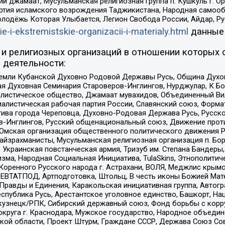
ий джамаат, Мусульманская религиозная группа п. Кушкуль г. 
ртия исламского возрождения Таджикистана, Народная самооб
олодёжь Которая Улыбается, Легион Свобода России, Айдар, Р
ie-i-ekstremistskie-organizacii-i-materialy.html
данные
и религиозных организаций в отношении которых 
 деятельности:
земли Кубанской Духовно Родовой Державы Русь, Община Духо
 Духовная Семинария Староверов-Инглингов, Нурджулар, К Бо
листическое общество, Джамаат мувахидов, Объединенный Вил
иалистическая рабочая партия России, Славянский союз, Форма
ива города Череповца, Духовно-Родовая Держава Русь, Русск
-Инглингов, Русский общенациональный союз, Движение против
 Омская организация общественного политического движения Р
йзрахманисты, Мусульманская религиозная организация п. Бо
краинская повстанческая армия, Тризуб им. Степана Бандеры, Бр
зма, Народная Социальная Инициатива, TulaSkins, Этнополитич
оренного Русского народа г. Астрахани, ВОЛЯ, Меджлис крымс
РЕВТАТПОД, Артподготовка, Штольц, В честь иконы Божией Мате
равды и Единения, Каракольская инициативная группа, Автогра
спублика Русь, Арестантское уголовное единство, Башкорт, Наци
окузнецк/РПК, Сибирский державный союз, Фонд борьбы с кор
округа г. Краснодара, Мужское государство, Народное объедин
ой области, Проект Штурм, Граждане СССР, Держава Союз Сов