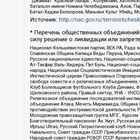
“Джамаат “Красный пахарь”, Колумбайн, Хатлонск
батальон имени Номана Челебиджихана, Азов, Па
Батал-Хаджи Белхороев, Маньяки Культ Убийц, М
Источник:
http://nac.gov.ru/terroristichesk
* Перечень общественных объединений 
силу решение о ликвидации или запрете
Национал-большевистская партия, ВЕК РА, Рада 
Славянская Община Капища Веды Перуна, Мужская
Русское национальное единство, Национал-социа
Ат-Такфир Валь-Хиджра, Пит Буль, Национал-соц
народа, Национальная Социалистическая Инициат
Инглистической церкви Православных Староверов
свободе совести и о религиозных объединениях,
Клуб Болельщиков Футбольного Клуба Динамо, Фа
Щелковского района, Правый сектор, УНА - УНСО, У
Религиозное объединение последователей инглии
объединение Атака, Мечеть Мирмамеда, Община К
противодействии экстремистской деятельности, 
Молодежная правозащитная группа МПГ, Курсом П
Благотворительный пансионат Ак Умут, Русская ре
Иртыш Ultras, Русский Патриотический клуб-Нов
Навального, Совет граждан СССР Прикубанского 
Народный совет граждан РСФСР СССР Архангельск