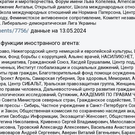
и и миротворчества, Форум имени Льва Копелева, American Counci
ое движение Антальи, Открытый диалог, Школа международных отн
Школа международных отношений им Нормана Патерсона, Центр
ду, Феминистское антивоенное сопротивление, Комитет независ
а, Либерально-демократическая Лига Украины
uments/7756/
данные на
13.05.2024
функции иностранного агента:
раво, Нижегородский центр немецкой и европейской культуры,
тики, Фонд борьбы с коррупцией, Альянс врачей, НАСИЛИЮ.НЕТ,
я инициатива, Гражданский Союз, Хасдей Ерушалаим, Центр по
юченных, Институт глобализации и социальных движений, Цент
ты прав граждан, Благотворительный фонд помощи осужденным
а, Проект Апрель, Самарская губерния, Эра здоровья, Мемориал
ера, Центр СИБАЛЬТ, Уральская правозащитная группа, Женщины
по правам человека, Дальневосточный центр развития гражданс
ологических исследований, Сутяжник, АКАДЕМИЯ ПО ПРАВАМ Ч
е Совета Министров северных стран, Гражданское содействие,
я прессы - Сибирь, Частное учреждение в Санкт-Петербурге С
 и Закон, Общественная комиссия по сохранению наследия ак
звития Свободы Информации, Экозащита!-Женсовет, Общественн
Регина Николаевна, Кривенко Сергей Владимирович, Милославс
совна, Туровский Александр Алексеевич, Васильева Анастасия
Пивоваров Андрей Сергеевич, Аверин Виталий Евгеньевич, Бара