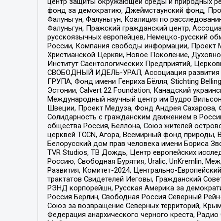
центр защиты окружающей среды и природных ресу
фонд за демократию, Джеймстаунский фонд, Прож
Фалуньгун, Фалуньгун, Коалиция по расследован
Фалуньгун, Пражский гражданский центр, Ассоци
русскоязычных европейцев, Немецко-русский об
России, Компания свободы информации, Проект М
Христианской Церкви, Новое Поколение, Духовн
Институт Саентологических Предприятий, Церков
СВОБОДНЫЙ ИДЕЛЬ-УРАЛ, Ассоциация развития ж
ГРУПА, Фонд имени Генриха Бёлля, Stichting Bellin
Эстонии, Calvert 22 Foundation, Канадский укра
Международный научный центр им Вудро Вильсона
Швеции, Проект Медуза, Фонд Андрея Сахарова, Ф
Солидарность с гражданским движением в России 
общества Россия, Беллона, Союз жителей острово
церквей TCCN, Агора, Всемирный фонд природы, B
Белорусский дом прав человека имени Бориса Зво
TVR Studios, ТВ Дождь, Центр европейских иссл
Россию, Свободная Бурятия, Uralic, UnKremlin, 
Развития, Комитет-2024, Центрально-Европейски
трактатов Свидетелей Иеговы, Гражданский Совет
РЭНД корпорейшн, Русская Америка за демократи
Россия Берлин, Свободная Россия Северный Рейн-В
Союз за возвращение Северных территорий, Крымско
Федерация анархического черного креста, Радио