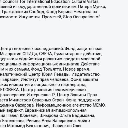
ls for International Education, Cultural Vistas,
ошений и государственной политики им Питера Мунка,
 Гражданских Свобод, Фонд Бориса Немцова за
имости Ингушетии, Прометей, Stop Occupation of
 Центр гендерных исследований, Фонд защиты прав
 Мы против СПИДа, СВЕЧА, Гуманитарное действие,
ддержки и содействия развитию средств массовой
р социально-информационных инициатив Действие,
 и их семьям, Фонд Тольятти, Новое время,
, Аналитический Центр Юрия Левады, Издательство
 Евразии, Институт прав человека, Фонд защиты
ких инициатив и социального партнерства,
ЕЛОВЕКА, Центр развития некоммерческих
 Трансперенси Интернешнл-Р, Центр Защиты Прав
овета Министров Северных Стран, Фонд поддержки
адемика Сахарова, Информационное агентство МЕМО.
ый вердикт, Евразийская антимонопольная
кий Павел Юрьевич, Шнырова Ольга Вадимовна,
 Евгеньевна, Ривина Анна Валерьевна, Бойко
хоев Магомед Бекханович, Шарипков Олег