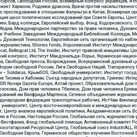
рсов, Свободная Россия, Всемирный конгресс украинцев, Атла
ект Хармони, Родники дракона, Врачи против насильственного
ию преследования в отношении Фалуньгун в Китае, Всемирная о
ация школ политических исследований при Совете Европы, Цен
мен, Бард колледж, Европейский выбор, Фонд Ходорковского,
едиа, Международное партнерство за права человека, Духовно
ое Учебное Заведение Международный Библейский Колледж, М
ь Духовной Технологии, Европейская сеть организаций по наб
урналистики, IStories fonds, Королевский Институт Между
gcat, Bellingcat Ltd, The Insider, Институт правовой инициатив
инский конгресс, Институт Макдональда-Лорье, Украинская нац
, Свободная пресса, Возрождение, Всеукраинский духовный цен
орум свободной России, Лига Свободных Наций, Transparеncy I
– Solidarus, КрымSOS, Свободный университет, Институт госу
в Тисима и Хабомаи, Съезд народных депутатов, Гринпис Инте
DR Novaja Gazeta-Europe, Алтай проект, Образовательный дом 
зскова, Дом прав человека Тбилиси, Дом прав человека Ерева
едований им Вилфрида Мартенса, Сетевое объединение журнали
Международная федерация транспортных рабочих, ИстЧам Финлан
й университет, Центр восточноевропейских и международных и
, Центр анализа европейской политики, Академическая сеть Во
ю в России, Настоящая Россия, Глобальная сеть журналистов
естфалия, Фонд глобальной помощи, Антивоенный комитет России,
татарский Ресурсный Центр, Глобальный союз IndustriALL, Russi
 Свободная Европа, Германское общество изучения Восточной 