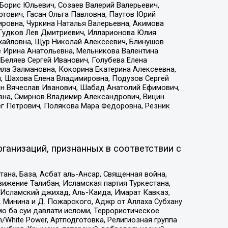
Борис Юльевич, Созаев Валерий Валерьевич,
тович, Гасан Ольга Павловна, Паутов Юрий
ровна, Чуркина Наталья Валерьевна, Акимова
 Гудков Лев Дмитриевич, Илларионова Юлия
ихайловна, Щур Николай Алексеевич, Блинушов
е Ирина Анатольевна, Мельникова Валентина
Беляев Сергей Иванович, Голубева Елена
ила Залмановна, Кокорина Екатерина Алексеевна,
, Шахова Елена Владимировна, Подузов Сергей
ин Вячеслав Иванович, Шабад Анатолий Ефимович,
вна, Смирнов Владимир Александрович, Вицин
ег Петрович, Полякова Мара Федоровна, Резник
ганизаций, признанных в соответствии с
на, База, Асбат аль-Ансар, Священная война,
ижение Талибан, Исламская партия Туркестана,
Исламский джихад, Аль-Каида, Имарат Кавказ,
 Минина и Д. Пожарского, Аджр от Аллаха Субхану
о ба суи давлати исломи, Террористическое
/White Power, Артподготовка, Религиозная группа