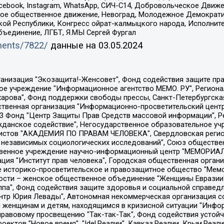
Facebook, Instagram, WhatsApp, СИЧ-С14, Добровольческое Движ
ское общественное движение, Невоград, Молодежное Демократ
ой Республики, Конгресс ойрат-калмыцкого народа, Исполнит
бъединение, ЛГБТ, Я.МЫ Сергей Фургал
uments/7822/
данные на
03.05.2024
Общество с ограниченной ответственностью "Радио Свободная Европа/Радио Свобода", Чешское информационное агентство "MEDIUM-ORIENT", Красноярская региональная общественная организация "Мы против СПИДа", Камалягин Денис Николаевич, Маркелов Сергей Евгеньевич, Пономарев Лев Александрович, Савицкая Людмила Алексеевна, Автономная некоммерческая организация "Центр по работе с проблемой насилия "НАСИЛИЮ.НЕТ", Межрегиональный профессиональный союз работников здравоохранения "Альянс врачей", Юридическое лицо, зарегистрированное в Латвийской Республике, SIA "Medusa Project" (регистрационный номер 40103797863, дата регистрации 10.06.2014), Некоммерческая организация "Фонд по борьбе с коррупцией", Автономная некоммерческая организация "Институт права и публичной политики", Баданин Роман Сергеевич, Гликин Максим Александрович, Железнова Мария Михайловна, Лукьянова Юлия Сергеевна, Маетная Елизавета Витальевна, Маняхин Петр Борисович, Чуракова Ольга Владимировна, Ярош Юлия Петровна, Юридическое лицо "The Insider SIA", зарегистрированное в Риге, Латвийская Республика (дата регистрации 26.06.2015), являющееся администратором доменного имени интернет-издания "The Insider SIA", https://theins.ru, Постернак Алексей Евгеньевич, Рубин Михаил Аркадьевич, Анин Роман Александрович, Юридическое лицо Istories fonds, зарегистрированное в Латвийской Республике (регистрационный номер 50008295751, дата регистрации 24.02.2020), Великовский Дмитрий Александрович, Долинина Ирина Николаевна, Мароховская Алеся Алексеевна, Шлейнов Роман Юрьевич, Шмагун Олеся Валентиновна, Общество с ограниченной ответственностью "Альтаир 2021", Общество с ограниченной ответственностью "Вега 2021", Общество с ограниченной ответственностью "Главный редактор 2021", Общество с ограниченной ответственностью "Ромашки монолит", Важенков Артем Валерьевич, Ивановская областная общественная организация "Центр гендерных исследований", Гурман Юрий Альбертович, Медиапроект "ОВД-Инфо", Егоров Владимир Владимирович, Жилинский Владимир Александрович, Общество с ограниченной ответственностью "ЗП", Иванова София Юрьевна, Карезина Инна Павловна, Кильтау Екатерина Викторовна, Петров Алексей Викторович, Пискунов Сергей Евгеньевич, Смирнов Сергей Сергеевич, Тихонов Михаил Сергеевич, Общество с ограниченной ответственностью "ЖУРНАЛИСТ-ИНОСТРАННЫЙ АГЕНТ", Арапова Галина Юрьевна, Вольтская Татьяна Анатольевна, Американская компания "Mason G.E.S. Anonymous Foundation" (США), являющаяся владельцем интернет-издания https://mnews.world/, Компания "Stichting Bellingcat", зарегистрированная в Нидерландах (дата регистрации 11.07.2018), Захаров Андрей Вячеславович, Клепиковская Екатерина Дмитриевна, Общество с ограниченной ответственностью "МЕМО", Перл Роман Александрович, Симонов Евгений Алексеевич, Соловьева Елена Анатольевна, Сотников Даниил Владимирович, Сурначева Елизавета Дмитриевна, Автономная некоммерческая организация по защите прав человека и информированию населения "Якутия – Наше Мнение", Общество с ограниченной ответственностью "Москоу диджитал медиа", с 26.01.2023 Общество с ограниченной ответственностью "Чайка Белые сады", Ветошкина Валерия Валерьевна, Заговора Максим Александрович, Межрегиональное общественное движение "Российская ЛГБТ - сеть", Оленичев Максим Владимирович, Павлов Иван Юрьевич, Скворцова Елена Сергеевна, Общество с ограниченной ответственностью "Как бы инагент", Кочетков Игорь Викторович, Общество с ограниченной ответственностью "Честные выборы", Еланчик Олег Александрович, Общество с ограниченной ответственностью "Нобелевский призыв", Гималова Регина Эмилевна, Григорьев Андрей Валерьевич, Григорьева Алина Александровна, Ассоциация по содействию защите прав призывников, альтернативнослужащих и военнослужащих "Правозащитная группа "Гражданин.Армия.Право", Хисамова Регина Фаритовна, Автономная некоммерческая организация по реализа