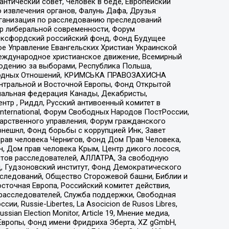
нтический совет, Человек в беде, Европейский
 извлечения органов, Фалунь Дафа, Друзья
рганизация по расследованию преследований
тр либеральной современности, Форум
 Оксфордский российский фонд, Фонд Будущее
е Управление Евангельских Христиан Украинской
еждународное христианское движение, Всемирный
людению за выборами, Республика Польша,
народных Отношений, КРИМСЬКА ПРАВОЗАХИСНА
ы Центральной и Восточной Европы, Фонд Открытой
иональная федерация Канады, Декабристы,
тр , Риддл, Русский антивоенный комитет в
nternational, Форум Свободных Народов ПостРоссии,
дарственного управления, Форум гражданского
рнешнл, Фонд борьбы с коррупцией Инк, Завет
прав человека Чернигов, Фонд Дом Прав Человека,
н, Дом прав человека Крым, Центр дикого лосося,
стов расследователей, АЛЛАТРА, За свободную
д, Гудзоновский институт, Фонд Демократического
сследований, Общество Сторожевой башни, Библии и
сточная Европа, Российский комитет действия,
-расследователей, Служба поддержки, Свободная
 Russie-Libertes, La Asocicion de Rusos Libres,
an Election Monitor, Article 19, Мнение медиа,
Европы, Фонд имени Фридриха Эберта, XZ gGmbH,