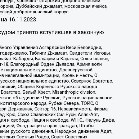
Оренбург, Крымско-татарский добровольческий
орона, Дуббайский джамаат, московская ячейка,
усский добровольческий корпус
 на
16.11.2023
судом принято вступившее в законную
вного Управления Асгардской Веси Беловодья,
годержавию, Таблиги Джамаат, Свидетели Иеговы,
айат Кабарды, Балкарии и Карачая, Союз славян,
т-18, Благородный Орден Дьявола, Армия воли
ое национальное единство, Древнерусской
 нелегальной иммиграции, Кровь и Честь, О
усское национальное единство, Северное Братство,
ровский, Община Коренного Русского народа
атство, Белый Крест, Misanthropic division,
еское объединение Русские, Русское национальное
котатарского народа, Рубеж Севера, ТОЙС, О
ри Державная, Сектор 16, Независимость, Фирма,
д Крю, Союз Славянских Сил Руси, Алля-Аят,
я и свобода, Нация и свобода, W.H.С., Фалунь Дафа,
рупцией, Фонд защиты прав граждан, Штабы
ение русского движения, Народное движение Адат,
етских Светлых Родов, Совет Советских