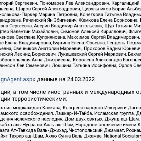
горий Сергеевич, Пономарев Лев Александрович, Каргалицкий 
ньевна, Щаров Сергей Алексадрович, Цирульников Борис Альбер
ислакова-Паркер Марина Петровна, Кочеткова Татьяна Владими
сандровна, Рачинский Ян Збигневич, Жемкова Елена Борисовна,
лана Сергеевна, Аверин Владимир Анатольевич, Щур Татьяна М
фтер Валентин Михайлович, Симонов Алексей Кириллович, Флиг
женова Светлана Куприяновна, Максимов Сергей Владимирович, 
кс Елена Владимировна, Буртина Елена Юрьевна, Гендель Людм
евна, Свечников Анатолий Мариевич, Прохоров Вадим Юрьевич
инский Леонид Борисович, Лукашевский Сергей Маркович, Бахм
Добровольская Анна Дмитриевна, Королева Александра Евгенье
евинсон Лев Семенович, Локшина Татьяна Иосифовна, Орлов Ол
ignAgent.aspx
данные на
24.03.2022
ций, в том числе иностранных и международных ор
ции террористическими:
ил моджахедов Кавказа, Конгресс народов Ичкерии и Дагеста
ламского освобождения, Лашкар-И-Тайба, Исламская группа, Дв
ения исламского наследия, Дом двух святых, Джунд аш-Шам, 
жабха аль-Нусра ли-Ахль аш-Шам, Народное ополчение имени К.
ата Ат-Тавхида Валь-Джихад, Чистопольский Джамаат, Рохнам
ят Тахрир аш-Шам, Ахлю Сунна Валь Джамаа, National Socialism