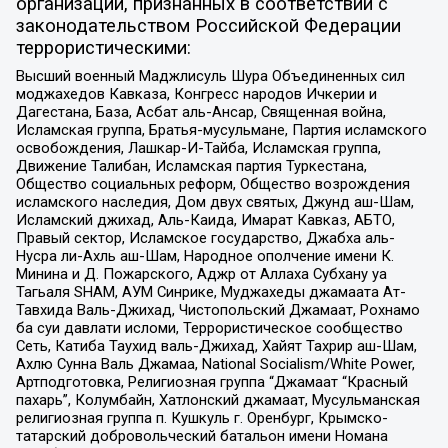
организаций, признанных в соответствии с
законодательством Российской Федерации
террористическими:
Высший военный Маджлисуль Шура Объединенных сил
моджахедов Кавказа, Конгресс народов Ичкерии и
Дагестана, База, Асбат аль-Ансар, Священная война,
Исламская группа, Братья-мусульмане, Партия исламского
освобождения, Лашкар-И-Тайба, Исламская группа,
Движение Талибан, Исламская партия Туркестана,
Общество социальных реформ, Общество возрождения
исламского наследия, Дом двух святых, Джунд аш-Шам,
Исламский джихад, Аль-Каида, Имарат Кавказ, АБТО,
Правый сектор, Исламское государство, Джабха аль-
Нусра ли-Ахль аш-Шам, Народное ополчение имени К.
Минина и Д. Пожарского, Аджр от Аллаха Субхану уа
Тагьаля SHAM, АУМ Синрике, Муджахеды джамаата Ат-
Тавхида Валь-Джихад, Чистопольский Джамаат, Рохнамо
ба суи давлати исломи, Террористическое сообщество
Сеть, Катиба Таухид валь-Джихад, Хайят Тахрир аш-Шам,
Ахлю Сунна Валь Джамаа, National Socialism/White Power,
Артподготовка, Религиозная группа “Джамаат “Красный
пахарь”, Колумбайн, Хатлонский джамаат, Мусульманская
религиозная группа п. Кушкуль г. Оренбург, Крымско-
татарский добровольческий батальон имени Номана