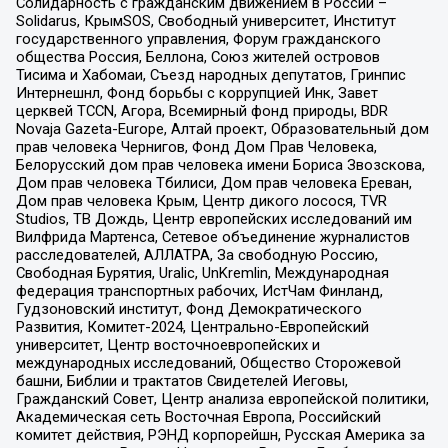
Солидарность с гражданским движением в России –
Solidarus, КрымSOS, Свободный университет, Институт
государственного управления, Форум гражданского
общества Россия, Беллона, Союз жителей островов
Тисима и Хабомаи, Съезд народных депутатов, Гринпис
Интернешнл, Фонд борьбы с коррупцией Инк, Завет
церквей TCCN, Агора, Всемирный фонд природы, BDR
Novaja Gazeta-Europe, Алтай проект, Образовательный дом
прав человека Чернигов, Фонд Дом Прав Человека,
Белорусский дом прав человека имени Бориса Звозскова,
Дом прав человека Тбилиси, Дом прав человека Ереван,
Дом прав человека Крым, Центр дикого лосося, TVR
Studios, ТВ Дождь, Центр европейских исследований им
Вилфрида Мартенса, Сетевое объединение журналистов
расследователей, АЛЛАТРА, За свободную Россию,
Свободная Бурятия, Uralic, UnKremlin, Международная
федерация транспортных рабочих, ИстЧам Финланд,
Гудзоновский институт, Фонд Демократического
Развития, Комитет-2024, Центрально-Европейский
университет, Центр восточноевропейских и
международных исследований, Общество Сторожевой
башни, Библии и трактатов Свидетелей Иеговы,
Гражданский Совет, Центр анализа европейской политики,
Академическая сеть Восточная Европа, Российский
комитет действия, РЭНД корпорейшн, Русская Америка за