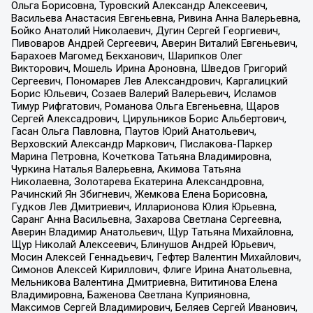
Ольга Борисовна, Туровский Александр Алексеевич,
Васильева Анастасия Евгеньевна, Ривина Анна Валерьевна,
Бойко Анатолий Николаевич, Дугин Сергей Георгиевич,
Пивоваров Андрей Сергеевич, Аверин Виталий Евгеньевич,
Барахоев Магомед Бекханович, Шарипков Олег
Викторович, Мошель Ирина Ароновна, Шведов Григорий
Сергеевич, Пономарев Лев Александрович, Каргалицкий
Борис Юльевич, Созаев Валерий Валерьевич, Исламов
Тимур Рифгатович, Романова Ольга Евгеньевна, Щаров
Сергей Алексадрович, Цирульников Борис Альбертович,
Гасан Ольга Павловна, Паутов Юрий Анатольевич,
Верховский Александр Маркович, Пислакова-Паркер
Марина Петровна, Кочеткова Татьяна Владимировна,
Чуркина Наталья Валерьевна, Акимова Татьяна
Николаевна, Золотарева Екатерина Александровна,
Рачинский Ян Збигневич, Жемкова Елена Борисовна,
Гудков Лев Дмитриевич, Илларионова Юлия Юрьевна,
Саранг Анна Васильевна, Захарова Светлана Сергеевна,
Аверин Владимир Анатольевич, Щур Татьяна Михайловна,
Щур Николай Алексеевич, Блинушов Андрей Юрьевич,
Мосин Алексей Геннадьевич, Гефтер Валентин Михайлович,
Симонов Алексей Кириллович, Флиге Ирина Анатольевна,
Мельникова Валентина Дмитриевна, Вититинова Елена
Владимировна, Баженова Светлана Куприяновна,
Максимов Сергей Владимирович, Беляев Сергей Иванович,