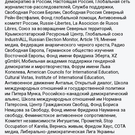
демократию в России, Настоящая Россия, Глобальная сеть
журналистов-расследователей, Служба поддержки,
Свободная Россия Берлин, Свободная Россия Северный
Рейн-Вестфалия, Фонд глобальной помощи, Антивоенный
комитет России, Russie-Libertes, La Asocicion de Rusos
Libres, Союз за возвращение Северных территорий,
Крымскотатарский Ресурсный Центр, Глобальный союз
IndustriALL, Russian Election Monitor, Article 19, Мнение
медиа, Федерация анархического черного креста, Радио
Свободная Европа, Германское общество изучения
Восточной Европы, Фонд имени Фридриха Эберта, XZ
gGmbH, Мобильная академия поддержки гендерной
демократии и миротворчества, Форум имени Льва
Копелева, American Councils for International Education,
Cultural Vistas, Institute of International Education,
Антивоенное движение Антальи, Открытый диалог, Школа
международных отношений и государственной политики
им Питера Мунка, Российско-канадский демократический
альянс, Школа международных отношений им Нормана
Патерсона, Центр Гражданских Свобод, Фонд Бориса
Немцова за Свободу, Фонд имени Фридриха Науманна за
свободу, Феминистское антивоенное сопротивление,
Комитет независимости Ингушетии, Прометей, Stop
Occupation of Karelia, Вернись живым, Фридом Хаус, СОТА
медиа, Либерально-демократическая Лига Украины