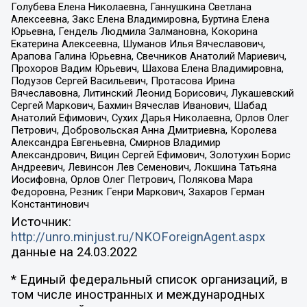
Голубева Елена Николаевна, Ганнушкина Светлана
Алексеевна, Закс Елена Владимировна, Буртина Елена
Юрьевна, Гендель Людмила Залмановна, Кокорина
Екатерина Алексеевна, Шуманов Илья Вячеславович,
Арапова Галина Юрьевна, Свечников Анатолий Мариевич,
Прохоров Вадим Юрьевич, Шахова Елена Владимировна,
Подузов Сергей Васильевич, Протасова Ирина
Вячеславовна, Литинский Леонид Борисович, Лукашевский
Сергей Маркович, Бахмин Вячеслав Иванович, Шабад
Анатолий Ефимович, Сухих Дарья Николаевна, Орлов Олег
Петрович, Добровольская Анна Дмитриевна, Королева
Александра Евгеньевна, Смирнов Владимир
Александрович, Вицин Сергей Ефимович, Золотухин Борис
Андреевич, Левинсон Лев Семенович, Локшина Татьяна
Иосифовна, Орлов Олег Петрович, Полякова Мара
Федоровна, Резник Генри Маркович, Захаров Герман
Константинович
Источник:
http://unro.minjust.ru/NKOForeignAgent.aspx
данные на
24.03.2022
* Единый федеральный список организаций, в
том числе иностранных и международных