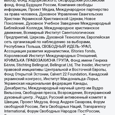
выбор, Фонд Ходорковского, Оксфордский российский
фонд, Фонд Будущее России, Компания свободы
информации, Проект Медиа, Международное партнерство
за права человека, Духовное Управление Евангельских
Христиан Украинской Христианской Церкви, Новое
Поколение, Духовное Учебное Заведение Международный
Библейский Колледж, Международное христианское
движение, Всемирный Институт Саентологических
Предприятий, Церковь Духовной Технологии, Европейская
сеть организаций по наблюдению за выборами,
Республика Польша, СВОБОДНЫЙ ИДЕЛЬ-УРАЛ,
Ассоциация развития журналистики, IStories fonds,
Королевский Институт Международных Отношений,
КРИМСЬКА ПРАВОЗАХИСНА ГРУПА, Фонд имени Генриха
Бёлля, Stichting Bellingcat, Bellingcat Ltd, The Insider, Институт
правовой инициативы Центральной и Восточной Европы,
Фонд Открытой Эстонии, Calvert 22 Foundation, Канадский
украинский конгресс, Институт Макдональда-Лорье,
Украинская национальная федерация Канады,
Декабристы, Международный научный центр им Вудро
Вильсона, Свободная пресса, Возрождение, Всеукраинский
духовный центр , Риддл, Русский антивоенный комитет в
Швеции, Проект Медуза, Фонд Андрея Сахарова, Форум
свободной России, Лига Свободных Наций, Transparеncy
International, Форум Свободных Народов ПостРоссии,