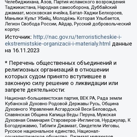
Челебиджихана, Азов, Партия исламского возрождения
Таджикистана, Народная самооборона, Дуббайский
джамаат, московская ячейка, Батал-Хаджи Белхороев,
Маньяки Культ Убийц, Молодёжь Которая Улыбается,
Легион Свобода России, Айдар, Русский добровольческий
корпус
Источник:
http://nac.gov.ru/terroristicheskie-i-
ekstremistskie-organizacii-i-materialy.html
данные
на
16.11.2023
* Перечень общественных объединений и
религиозных организаций в отношении
которых судом принято вступившее в
законную силу решение о ликвидации или
запрете деятельности:
Национал-большевистская партия, ВЕК РА, Рада земли
Кубанской Духовно Родовой Державы Русь, Община
Духовного Управления Асгардской Веси Беловодья,
Славянская Община Капища Веды Перуна, Мужская
Духовная Семинария Староверов-Инглингов, Нурджулар, К
Богодержавию, Таблиги Джамаат, Свидетели Иеговы,
Русское национальное единство, Национал-
социалистическое общество, Джамаат мувахидов,