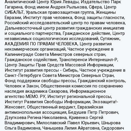
Аналитический Центр Юрия Левады, Издательство Парк
Гагарина, Фонд имени Андрея Рылькова, Сфера, Центр
СИБАЛЬТ, Уральская правозащитная группа, Женщины
Евразии, Институт прав человека, Фонд защиты гласности,
Российский исследовательский центр по правам человека,
Дальневосточный центр развития гражданских инициатив
и социального партнерства, Гражданское действие, Центр
независимых социологических исследований, Сутяжник,
АКАДЕМИЯ ПО ПРАВАМ ЧЕЛОВЕКА, Центр развития
некоммерческих организаций, Частное учреждение в
Калининграде Совета Министров северных стран,
Гражданское содействие, Трансперенси Интернешнл-Р,
Центр Защиты Прав Средств Массовой Информации,
Институт развития прессы - Сибирь, Частное учреждение в
Санкт-Петербурге Совета Министров Северных Стран,
Фонд поддержки свободы прессы, Гражданский контроль,
Человек и Закон, Общественная комиссия по сохранению
наследия академика Сахарова, Информационное
агентство МЕМО. РУ, Институт региональной прессы,
Институт Развития Свободы Информации, Экозащита!-
Женсовет, Общественный вердикт, Евразийская
антимонопольная ассоциация, Бедушев Петр Петрович,
Дзугкоева Регина Николаевна, Кривенко Сергей
Владимирович, Милославский Павел Юрьевич, Шнырова
Ольга Вадимовна, Чанышева Лилия Айратовна, Сидорович