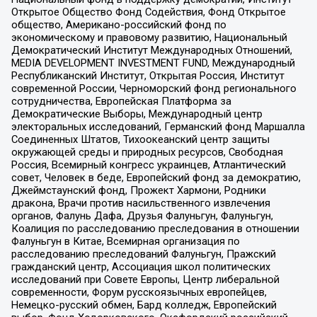
Открытое Общество Фонд Содействия, Фонд Открытое
общество, Американо-российский фонд по
экономическому и правовому развитию, Национальный
Демократический Институт Международных Отношений,
MEDIA DEVELOPMENT INVESTMENT FUND, Международный
Республиканский Институт, Открытая Россия, Институт
современной России, Черноморский фонд регионального
сотрудничества, Европейская Платформа за
Демократические Выборы, Международный центр
электоральных исследований, Германский фонд Маршалла
Соединенных Штатов, Тихоокеанский центр защиты
окружающей среды и природных ресурсов, Свободная
Россия, Всемирный конгресс украинцев, Атлантический
совет, Человек в беде, Европейский фонд за демократию,
Джеймстаунский фонд, Прожект Хармони, Родники
дракона, Врачи против насильственного извлечения
органов, Фалунь Дафа, Друзья Фалуньгун, Фалуньгун,
Коалиция по расследованию преследования в отношении
Фалуньгун в Китае, Всемирная организация по
расследованию преследований Фалуньгун, Пражский
гражданский центр, Ассоциация школ политических
исследований при Совете Европы, Центр либеральной
современности, Форум русскоязычных европейцев,
Немецко-русский обмен, Бард колледж, Европейский