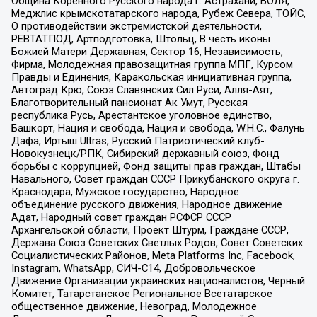
Община Коренного Русского народа г. Астрахани, ВОЛЯ,
Меджлис крымскотатарского народа, Рубеж Севера, ТОЙС,
О противодействии экстремистской деятельности,
РЕВТАТПОД, Артподготовка, Штольц, В честь иконы
Божией Матери Державная, Сектор 16, Независимость,
Фирма, Молодежная правозащитная группа МПГ, Курсом
Правды и Единения, Каракольская инициативная группа,
Автоград Крю, Союз Славянских Сил Руси, Алля-Аят,
Благотворительный пансионат Ак Умут, Русская
республика Русь, Арестантское уголовное единство,
Башкорт, Нация и свобода, Нация и свобода, W.H.С., Фалунь
Дафа, Иртыш Ultras, Русский Патриотический клуб-
Новокузнецк/РПК, Сибирский державный союз, Фонд
борьбы с коррупцией, Фонд защиты прав граждан, Штабы
Навального, Совет граждан СССР Прикубанского округа г.
Краснодара, Мужское государство, Народное
объединение русского движения, Народное движение
Адат, Народный совет граждан РСФСР СССР
Архангельской области, Проект Штурм, Граждане СССР,
Держава Союз Советских Светлых Родов, Совет Советских
Социалистических Районов, Meta Platforms Inc, Facebook,
Instagram, WhatsApp, СИЧ-С14, Добровольческое
Движение Организации украинских националистов, Черный
Комитет, Татарстанское Региональное Всетатарское
общественное движение, Невоград, Молодежное