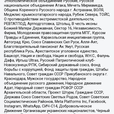
Этнополитическое объединение Русские, Русское
национальное объединение Атака, Мечеть Мирмамеда,
Община Коренного Русского народа г. Астрахани, ВОЛЯ,
Меджлис крымскотатарского народа, Рубеж Севера, ТОЙС,
О противодействии экстремистской деятельности,
РЕВТАТПОД, Артподготовка, Штольц, В честь иконы
Божией Матери Державная, Сектор 16, Независимость,
Фирма, Молодежная правозащитная группа МПГ, Курсом
Правды и Единения, Каракольская инициативная группа,
Автоград Крю, Союз Славянских Сил Руси, Алля-Аят,
Благотворительный пансионат Ак Умут, Русская
республика Русь, Арестантское уголовное единство,
Башкорт, Нация и свобода, Нация и свобода, W.H.С., Фалунь
Дафа, Иртыш Ultras, Русский Патриотический клуб-
Новокузнецк/РПК, Сибирский державный союз, Фонд
борьбы с коррупцией, Фонд защиты прав граждан, Штабы
Навального, Совет граждан СССР Прикубанского округа г.
Краснодара, Мужское государство, Народное
объединение русского движения, Народное движение
Адат, Народный совет граждан РСФСР СССР
Архангельской области, Проект Штурм, Граждане СССР,
Держава Союз Советских Светлых Родов, Совет Советских
Социалистических Районов, Meta Platforms Inc, Facebook,
Instagram, WhatsApp, СИЧ-С14, Добровольческое
Движение Организации украинских националистов, Черный