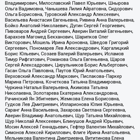
Владимирович, Милославский Павел Юрьевич, Шнырова
Ольга Вадимовна, Чанышева Лилия Айратовна, Сидорович
Ольга Борисовна, Туровский Александр Алексеевич,
Васильева Анастасия Евгеньевна, Ривина Анна Валерьевна,
Бойко Анатолий Николаевич, Дугин Сергей Георгиевич,
Пивоваров Андрей Сергеевич, Аверин Виталий Евгеньевич,
Барахоев Магомед Бекханович, Шарипков Олег
Викторович, Мошель Ирина Ароновна, Шведов Григорий
Сергеевич, Пономарев Лев Александрович, Каргалицкий
Борис Юльевич, Созаев Валерий Валерьевич, Исламов
Тимур Рифгатович, Романова Ольга Евгеньевна, Щаров
Сергей Алексадрович, Цирульников Борис Альбертович,
Гасан Ольга Павловна, Паутов Юрий Анатольевич,
Верховский Александр Маркович, Пислакова-Паркер
Марина Петровна, Кочеткова Татьяна Владимировна,
Чуркина Наталья Валерьевна, Акимова Татьяна
Николаевна, Золотарева Екатерина Александровна,
Рачинский Ян Збигневич, Жемкова Елена Борисовна,
Гудков Лев Дмитриевич, Илларионова Юлия Юрьевна,
Саранг Анна Васильевна, Захарова Светлана Сергеевна,
Аверин Владимир Анатольевич, Щур Татьяна Михайловна,
Щур Николай Алексеевич, Блинушов Андрей Юрьевич,
Мосин Алексей Геннадьевич, Гефтер Валентин Михайлович,
Симонов Алексей Кириллович, Флиге Ирина Анатольевна,
Мельникова Валентина Дмитриевна, Вититинова Елена