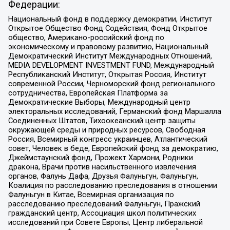
Федерации:
Национальный фонд в поддержку демократии, Институт
Открытое Общество Фонд Содействия, Фонд Открытое
общество, Американо-российский фонд по
экономическому и правовому развитию, Национальный
Демократический Институт Международных Отношений,
MEDIA DEVELOPMENT INVESTMENT FUND, Международный
Республиканский Институт, Открытая Россия, Институт
современной России, Черноморский фонд регионального
сотрудничества, Европейская Платформа за
Демократические Выборы, Международный центр
электоральных исследований, Германский фонд Маршалла
Соединенных Штатов, Тихоокеанский центр защиты
окружающей среды и природных ресурсов, Свободная
Россия, Всемирный конгресс украинцев, Атлантический
совет, Человек в беде, Европейский фонд за демократию,
Джеймстаунский фонд, Прожект Хармони, Родники
дракона, Врачи против насильственного извлечения
органов, Фалунь Дафа, Друзья Фалуньгун, Фалуньгун,
Коалиция по расследованию преследования в отношении
Фалуньгун в Китае, Всемирная организация по
расследованию преследований Фалуньгун, Пражский
гражданский центр, Ассоциация школ политических
исследований при Совете Европы, Центр либеральной