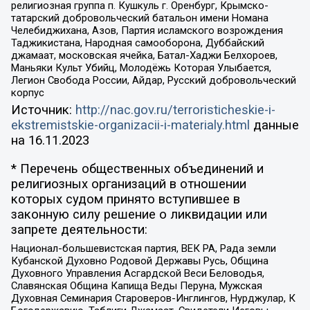
религиозная группа п. Кушкуль г. Оренбург, Крымско-
татарский добровольческий батальон имени Номана
Челебиджихана, Азов, Партия исламского возрождения
Таджикистана, Народная самооборона, Дуббайский
джамаат, московская ячейка, Батал-Хаджи Белхороев,
Маньяки Культ Убийц, Молодёжь Которая Улыбается,
Легион Свобода России, Айдар, Русский добровольческий
корпус
Источник:
http://nac.gov.ru/terroristicheskie-i-
ekstremistskie-organizacii-i-materialy.html
данные
на
16.11.2023
* Перечень общественных объединений и
религиозных организаций в отношении
которых судом принято вступившее в
законную силу решение о ликвидации или
запрете деятельности:
Национал-большевистская партия, ВЕК РА, Рада земли
Кубанской Духовно Родовой Державы Русь, Община
Духовного Управления Асгардской Веси Беловодья,
Славянская Община Капища Веды Перуна, Мужская
Духовная Семинария Староверов-Инглингов, Нурджулар, К