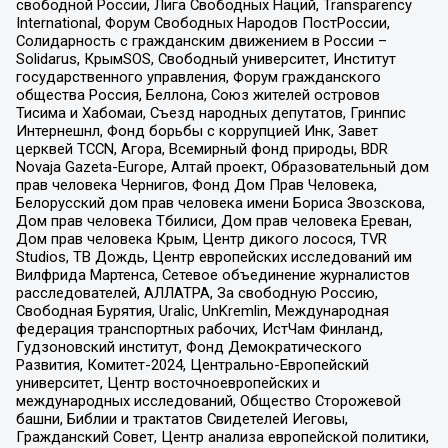
свободной России, Лига Свободных Наций, Transparеncy
International, Форум Свободных Народов ПостРоссии,
Солидарность с гражданским движением в России –
Solidarus, КрымSOS, Свободный университет, Институт
государственного управления, Форум гражданского
общества Россия, Беллона, Союз жителей островов
Тисима и Хабомаи, Съезд народных депутатов, Гринпис
Интернешнл, Фонд борьбы с коррупцией Инк, Завет
церквей TCCN, Агора, Всемирный фонд природы, BDR
Novaja Gazeta-Europe, Алтай проект, Образовательный дом
прав человека Чернигов, Фонд Дом Прав Человека,
Белорусский дом прав человека имени Бориса Звозскова,
Дом прав человека Тбилиси, Дом прав человека Ереван,
Дом прав человека Крым, Центр дикого лосося, TVR
Studios, ТВ Дождь, Центр европейских исследований им
Вилфрида Мартенса, Сетевое объединение журналистов
расследователей, АЛЛАТРА, За свободную Россию,
Свободная Бурятия, Uralic, UnKremlin, Международная
федерация транспортных рабочих, ИстЧам Финланд,
Гудзоновский институт, Фонд Демократического
Развития, Комитет-2024, Центрально-Европейский
университет, Центр восточноевропейских и
международных исследований, Общество Сторожевой
башни, Библии и трактатов Свидетелей Иеговы,
Гражданский Совет, Центр анализа европейской политики,