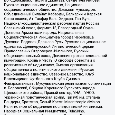
Богодержавию, Таблиги Джамаат, Свидетели Иеговы,
Русское национальное единство, Национал-
социалистическое общество, Джамаат мувахидов,
Объединенный Вилайат Кабарды, Балкарии и Карачая,
Союз славян, Ат-Такфир Валь-Хиджра, Пит Буль,
Национал-социалистическая рабочая партия России,
Славянский союз, Формат-18, Благородный Орден
Дьявола, Армия воли народа, Национальная
Социалистическая Инициатива города Череповца,
Духовно-Родовая Держава Русь, Русское национальное
единство, Древнерусской Инглистической церкви
Православных Староверов-Инглингов, Русский
общенациональный союз, Движение против нелегальной
иммиграции, Кровь и Честь, О свободе совести и о
религиозных объединениях, Омская организация
общественного политического движения Русское
национальное единство, Северное Братство, Клуб
Болельщиков Футбольного Клуба Динамо,
Файзрахманисты, Мусульманская религиозная организация
п. Боровский, Община Коренного Русского народа
Щелковского района, Правый сектор, УНА - УНСО,
Украинская повстанческая армия, Тризуб им. Степана
Бандеры, Братство, Белый Крест, Misanthropic division,
Религиозное объединение последователей инглиизма,
Народная Социальная Инициатива, TulaSkins,