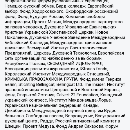
современности, Форум русскоязычных европейцев,
Немецко-русский обмен, Бард колледж, Европейский
выбор, Фонд Ходорковского, Оксфордский российский
фонд, Фонд Будущее России, Компания свободы
информации, Проект Медиа, Международное партнерство
за права человека, Духовное Управление Евангельских
Христиан Украинской Христианской Церкви, Новое
Поколение, Духовное Учебное Заведение Международный
Библейский Колледж, Международное христианское
движение, Всемирный Институт Саентологических
Предприятий, Церковь Духовной Технологии, Европейская
сеть организаций по наблюдению за выборами,
Республика Польша, СВОБОДНЫЙ ИДЕЛЬ-УРАЛ,
Ассоциация развития журналистики, IStories fonds,
Королевский Институт Международных Отношений,
КРИМСЬКА ПРАВОЗАХИСНА ГРУПА, Фонд имени Генриха
Бёлля, Stichting Bellingcat, Bellingcat Ltd, The Insider, Институт
правовой инициативы Центральной и Восточной Европы,
Фонд Открытой Эстонии, Calvert 22 Foundation, Канадский
украинский конгресс, Институт Макдональда-Лорье,
Украинская национальная федерация Канады,
Декабристы, Международный научный центр им Вудро
Вильсона, Свободная пресса, Возрождение, Всеукраинский
духовный центр , Риддл, Русский антивоенный комитет в
Швеции, Проект Медуза, Фонд Андрея Сахарова, Форум