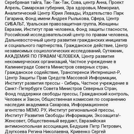
Серебряная тайга, Так-Так-Так, Сова, центр Анна, Проект
Апрель, Самарская губерния, Эра здоровья, Мемориал,
Аналитический Центр Юрия Левады, Издательство Парк
Гагарина, Фонд имени Андрея Рылькова, Сфера, Центр
СИБАЛЬТ, Уральская правозащитная группа, Женщины
Евразии, Институт прав человека, Фонд защиты гласности,
Российский исследовательский центр по правам человека,
Дальневосточный центр развития гражданских инициатив
и социального партнерства, Гражданское действие, Центр
независимых социологических исследований, Сутяжник,
АКАДЕМИЯ ПО ПРАВАМ ЧЕЛОВЕКА, Центр развития
некоммерческих организаций, Частное учреждение в
Калининграде Совета Министров северных стран,
Гражданское содействие, Трансперенси Интернешнл-Р,
Центр Защиты Прав Средств Массовой Информации,
Институт развития прессы - Сибирь, Частное учреждение в
Санкт-Петербурге Совета Министров Северных Стран,
Фонд поддержки свободы прессы, Гражданский контроль,
Человек и Закон, Общественная комиссия по сохранению
наследия академика Сахарова, Информационное
агентство МЕМО. РУ, Институт региональной прессы,
Институт Развития Свободы Информации, Экозащита!-
Женсовет, Общественный вердикт, Евразийская
антимонопольная ассоциация, Бедушев Петр Петрович,
Дзугкоева Регина Николаевна, Кривенко Сергей