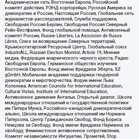
Академическая сеть Восточная Европа, Российский
комитет действия, РЭНД корпорейшн, Русская Америка за
демократию в России, Настоящая Россия, Глобальная сеть
журналистов-расследователей, Служба поддержки,
Свободная Россия Берлин, Свободная Россия Северный
Рейн-Вестфалия, Фонд глобальной помощи, Антивоенный
комитет России, Russie-Libertes, La Asocicion de Rusos
Libres, Союз за возвращение Северных территорий,
Крымскотатарский Ресурсный Центр, Глобальный союз
IndustriALL, Russian Election Monitor, Article 19, Мнение
медиа, Федерация анархического черного креста, Радио
Свободная Европа, Германское общество изучения
Восточной Европы, Фонд имени Фридриха Эберта, XZ
gGmbH, Мобильная академия поддержки гендерной
демократии и миротворчества, Форум имени Льва
Копелева, American Councils for International Education,
Cultural Vistas, Institute of International Education,
Антивоенное движение Антальи, Открытый диалог, Школа
международных отношений и государственной политики
им Питера Мунка, Российско-канадский демократический
альянс, Школа международных отношений им Нормана
Патерсона, Центр Гражданских Свобод, Фонд Бориса
Немцова за Свободу, Фонд имени Фридриха Науманна за
свободу, Феминистское антивоенное сопротивление,
Комитет независимости Ингушетии, Прометей, Stop