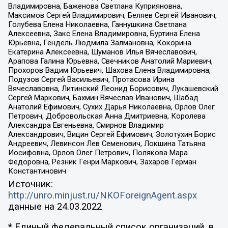
Владимировна, Баженова Светлана Куприяновна,
Максимов Сергей Владимирович, Беляев Сергей Иванович,
Голубева Елена Николаевна, Ганнушкина Светлана
Алексеевна, Закс Елена Владимировна, Буртина Елена
Юрьевна, Гендель Людмила Залмановна, Кокорина
Екатерина Алексеевна, Шуманов Илья Вячеславович,
Арапова Галина Юрьевна, Свечников Анатолий Мариевич,
Прохоров Вадим Юрьевич, Шахова Елена Владимировна,
Подузов Сергей Васильевич, Протасова Ирина
Вячеславовна, Литинский Леонид Борисович, Лукашевский
Сергей Маркович, Бахмин Вячеслав Иванович, Шабад
Анатолий Ефимович, Сухих Дарья Николаевна, Орлов Олег
Петрович, Добровольская Анна Дмитриевна, Королева
Александра Евгеньевна, Смирнов Владимир
Александрович, Вицин Сергей Ефимович, Золотухин Борис
Андреевич, Левинсон Лев Семенович, Локшина Татьяна
Иосифовна, Орлов Олег Петрович, Полякова Мара
Федоровна, Резник Генри Маркович, Захаров Герман
Константинович
Источник:
http://unro.minjust.ru/NKOForeignAgent.aspx
данные на
24.03.2022
* Единый федеральный список организаций, в