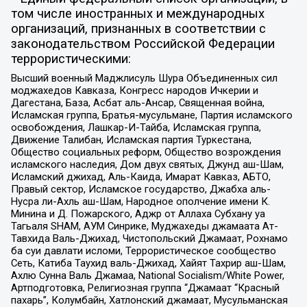
том числе иностранных и международных
организаций, признанных в соответствии с
законодательством Российской Федерации
террористическими:
Высший военный Маджлисуль Шура Объединенных сил
моджахедов Кавказа, Конгресс народов Ичкерии и
Дагестана, База, Асбат аль-Ансар, Священная война,
Исламская группа, Братья-мусульмане, Партия исламского
освобождения, Лашкар-И-Тайба, Исламская группа,
Движение Талибан, Исламская партия Туркестана,
Общество социальных реформ, Общество возрождения
исламского наследия, Дом двух святых, Джунд аш-Шам,
Исламский джихад, Аль-Каида, Имарат Кавказ, АБТО,
Правый сектор, Исламское государство, Джабха аль-
Нусра ли-Ахль аш-Шам, Народное ополчение имени К.
Минина и Д. Пожарского, Аджр от Аллаха Субхану уа
Тагьаля SHAM, АУМ Синрике, Муджахеды джамаата Ат-
Тавхида Валь-Джихад, Чистопольский Джамаат, Рохнамо
ба суи давлати исломи, Террористическое сообщество
Сеть, Катиба Таухид валь-Джихад, Хайят Тахрир аш-Шам,
Ахлю Сунна Валь Джамаа, National Socialism/White Power,
Артподготовка, Религиозная группа “Джамаат “Красный
пахарь”, Колумбайн, Хатлонский джамаат, Мусульманская