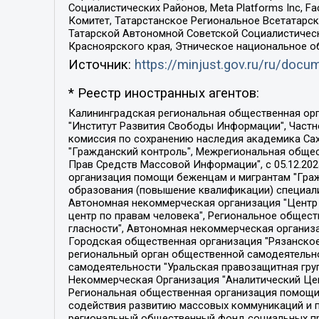
Социалистических Районов, Meta Platforms Inc, 
Комитет, Татарстанское Региональное Всетатар
Татарской Автономной Советской Социалистическ
Красноярского края, Этническое национальное о
Источник:
https://minjust.gov.ru/ru/doc
* Реестр иностранных агентов:
Калининградская региональная общественная организация "Экозащита!-Женсовет", Фонд содействия защите прав и свобод граждан "Общественный вердикт", Фонд "Институт Развития Свободы Информации", Частное учреждение "Информационное агентство МЕМО. РУ", Региональная общественная организация "Общественная комиссия по сохранению наследия академика Сахарова", Фонд поддержки свободы прессы, Санкт-Петербургская общественная правозащитная организация "Гражданский контроль", Межрегиональная общественная организация "Информационно-просветительский центр "Мемориал", Региональный Фонд "Центр Защиты Прав Средств Массовой Информации", с 05.12.2023 Фонд "Центр Защиты Прав Средств массовой информации", Региональная общественная благотворительная организация помощи беженцам и мигрантам "Гражданское содействие", Негосударственное образовательное учреждение дополнительного профессионального образования (повышение квалификации) специалистов "АКАДЕМИЯ ПО ПРАВАМ ЧЕЛОВЕКА", Свердловская региональная общественная организация "Сутяжник", Автономная некоммерческая организация "Центр независимых социологических исследований", Союз общественных объединений "Российский исследовательский центр по правам человека", Региональное общественное учреждение научно-информационный центр "МЕМОРИАЛ", Некоммерческая организация "Фонд защиты гласности", Автономная некоммерческая организация "Институт прав человека", Городская общественная организация "Екатеринбургское общество "МЕМОРИАЛ", Городская общественная организация "Рязанское историко-просветительское и правозащитное общество "Мемориал" (Рязанский Мемориал), Челябинский региональный орган общественной самодеятельности – женское общественное объединение "Женщины Евразии", Челябинский региональный орган общественной самодеятельности "Уральская правозащитная группа", Фонд содействия защите здоровья и социальной справедливости имени Андрея Рылькова, Автономная Некоммерческая Организация "Аналитический Центр Юрия Левады", Автономная некоммерческая организация социальной поддержки населения "Проект Апрель", Региональная общественная организация помощи женщинам и детям, находящимся в кризисной ситуации "Информационно-методический центр "Анна", Фонд содействия развитию массовых коммуникаций и правовому просвещению "Так-так-Так", Фонд содействия устойчивому развитию "Серебряная тайга", Свердловский региональный общественный фонд социальных проектов "Новое время", "Idel.Реалии", Кавказ.Реалии, Крым.Реалии, Телеканал Настоящее Время, Татаро-башкирская служба Радио Свобода (Azatliq Radiosi), Радио Свободная Европа/Радио Свобода (PCE/PC), "Сибирь.Реалии", "Фактограф", Благотворительный фонд помощи осужденным и их семьям, Автономная некоммерческая организация "Институт глобализации и социальных движений", Фонд "В защиту прав заключенных", Частное учреждение "Центр поддержки и содействия развитию средств массовой информации", Пензенский региональный общественный благотворительный фонд "Гражданский союз", "Север.Реалии", Некоммерческая организация Фонд "Правовая инициатива", 