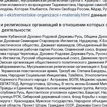
ий джамаат, Мусульманская религиозная группа п. Кушкуль г. 
ртия исламского возрождения Таджикистана, Народная самооб
олодёжь Которая Улыбается, Легион Свобода России, Айдар, Р
ie-i-ekstremistskie-organizacii-i-materialy.html
данные
и религиозных организаций в отношении которых 
 деятельности:
земли Кубанской Духовно Родовой Державы Русь, Община Духо
 Духовная Семинария Староверов-Инглингов, Нурджулар, К Бо
листическое общество, Джамаат мувахидов, Объединенный Вил
иалистическая рабочая партия России, Славянский союз, Форма
ива города Череповца, Духовно-Родовая Держава Русь, Русск
-Инглингов, Русский общенациональный союз, Движение против
 Омская организация общественного политического движения Р
йзрахманисты, Мусульманская религиозная организация п. Бо
краинская повстанческая армия, Тризуб им. Степана Бандеры, Бр
зма, Народная Социальная Инициатива, TulaSkins, Этнополитич
оренного Русского народа г. Астрахани, ВОЛЯ, Меджлис крымс
РЕВТАТПОД, Артподготовка, Штольц, В честь иконы Божией Мате
равды и Единения, Каракольская инициативная группа, Автогра
спублика Русь, Арестантское уголовное единство, Башкорт, Наци
окузнецк/РПК, Сибирский державный союз, Фонд борьбы с кор
округа г. Краснодара, Мужское государство, Народное объедин
ой области, Проект Штурм, Граждане СССР, Держава Союз Сов