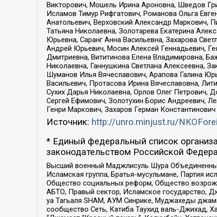
Викторович, Мошель Ирина Ароновна, Шведов Гри
Исламов Тимур Рифгатович, Романова Ольга Евге
Анатольевич, Верховский Александр Маркович, П
Татьяна Николаевна, Золотарева Екатерина Алек
Юрьевна, Саранг Анна Васильевна, Захарова Свет
Андрей Юрьевич, Мосин Алексей Геннадьевич, Ге
Дмитриевна, Вититинова Елена Владимировна, Ба
Николаевна, Ганнушкина Светлана Алексеевна, За
Шуманов Илья Вячеславович, Арапова Галина Юрь
Васильевич, Протасова Ирина Вячеславовна, Лит
Сухих Дарья Николаевна, Орлов Олег Петрович, 
Сергей Ефимович, Золотухин Борис Андреевич, Л
Генри Маркович, Захаров Герман Константинович
Источник:
http://unro.minjust.ru/NKOFore
* Единый федеральный список организа
законодательством Российской Федера
Высший военный Маджлисуль Шура Объединенных с
Исламская группа, Братья-мусульмане, Партия ис
Общество социальных реформ, Общество возрожд
АБТО, Правый сектор, Исламское государство, Д
уа Тагьаля SHAM, АУМ Синрике, Муджахеды джама
сообщество Сеть, Катиба Таухид валь-Джихад, Хай