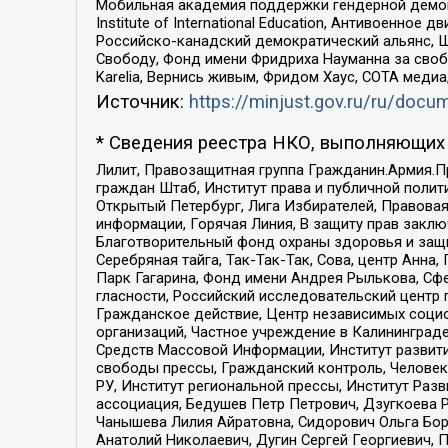
Мобильная академия поддержки гендерной демократи
Institute of International Education, Антивоенн
Российско-канадский демократический альянс, 
Свободу, Фонд имени Фридриха Науманна за свобо
Karelia, Вернись живым, Фридом Хаус, СОТА меди
Источник:
https://minjust.gov.ru/ru/doc
* Сведения реестра НКО, выполняющих 
Лилит, Правозащитная группа Гражданин.Армия.П
граждан Штаб, Институт права и публичной поли
Открытый Петербург, Лига Избирателей, Правова
информации, Горячая Линия, В защиту прав закл
Благотворительный фонд охраны здоровья и защи
Серебряная тайга, Так-Так-Так, Сова, центр Анн
Парк Гагарина, Фонд имени Андрея Рылькова, Сф
гласности, Российский исследовательский центр 
Гражданское действие, Центр независимых соци
организаций, Частное учреждение в Калининград
Средств Массовой Информации, Институт развити
свободы прессы, Гражданский контроль, Человек
РУ, Институт региональной прессы, Институт Ра
ассоциация, Бедушев Петр Петрович, Дзугкоева 
Чанышева Лилия Айратовна, Сидорович Ольга Бори
Анатолий Николаевич, Дугин Сергей Георгиевич, 