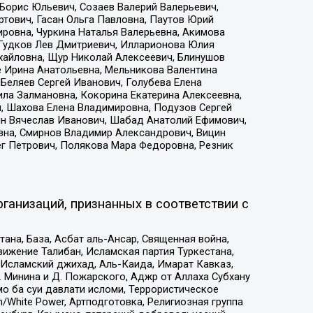
Борис Юльевич, Созаев Валерий Валерьевич,
тович, Гасан Ольга Павловна, Паутов Юрий
ровна, Чуркина Наталья Валерьевна, Акимова
 Гудков Лев Дмитриевич, Илларионова Юлия
ихайловна, Щур Николай Алексеевич, Блинушов
е Ирина Анатольевна, Мельникова Валентина
Беляев Сергей Иванович, Голубева Елена
ила Залмановна, Кокорина Екатерина Алексеевна,
, Шахова Елена Владимировна, Подузов Сергей
ин Вячеслав Иванович, Шабад Анатолий Ефимович,
вна, Смирнов Владимир Александрович, Вицин
ег Петрович, Полякова Мара Федоровна, Резник
ганизаций, признанных в соответствии с
на, База, Асбат аль-Ансар, Священная война,
ижение Талибан, Исламская партия Туркестана,
Исламский джихад, Аль-Каида, Имарат Кавказ,
 Минина и Д. Пожарского, Аджр от Аллаха Субхану
о ба суи давлати исломи, Террористическое
/White Power, Артподготовка, Религиозная группа