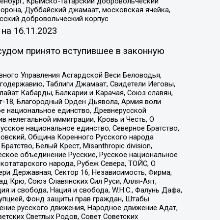
Оренбург, Крымско-татарский добровольческий
орона, Дуббайский джамаат, московская ячейка,
усский добровольческий корпус
 на
16.11.2023
судом принято вступившее в законную
вного Управления Асгардской Веси Беловодья,
годержавию, Таблиги Джамаат, Свидетели Иеговы,
айат Кабарды, Балкарии и Карачая, Союз славян,
т-18, Благородный Орден Дьявола, Армия воли
ое национальное единство, Древнерусской
 нелегальной иммиграции, Кровь и Честь, О
усское национальное единство, Северное Братство,
ровский, Община Коренного Русского народа
атство, Белый Крест, Misanthropic division,
еское объединение Русские, Русское национальное
котатарского народа, Рубеж Севера, ТОЙС, О
ри Державная, Сектор 16, Независимость, Фирма,
д Крю, Союз Славянских Сил Руси, Алля-Аят,
я и свобода, Нация и свобода, W.H.С., Фалунь Дафа,
рупцией, Фонд защиты прав граждан, Штабы
ение русского движения, Народное движение Адат,
етских Светлых Родов, Совет Советских