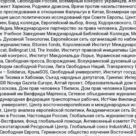
рсов, Свободная Россия, Всемирный конгресс украинцев, Атла
ект Хармони, Родники дракона, Врачи против насильственного
ию преследования в отношении Фалуньгун в Китае, Всемирная о
ация школ политических исследований при Совете Европы, Цен
мен, Бард колледж, Европейский выбор, Фонд Ходорковского,
едиа, Международное партнерство за права человека, Духовно
ое Учебное Заведение Международный Библейский Колледж, М
ь Духовной Технологии, Европейская сеть организаций по наб
урналистики, IStories fonds, Королевский Институт Между
gcat, Bellingcat Ltd, The Insider, Институт правовой инициатив
инский конгресс, Институт Макдональда-Лорье, Украинская нац
, Свободная пресса, Возрождение, Всеукраинский духовный цен
орум свободной России, Лига Свободных Наций, Transparеncy I
– Solidarus, КрымSOS, Свободный университет, Институт госу
в Тисима и Хабомаи, Съезд народных депутатов, Гринпис Инте
DR Novaja Gazeta-Europe, Алтай проект, Образовательный дом 
зскова, Дом прав человека Тбилиси, Дом прав человека Ерева
едований им Вилфрида Мартенса, Сетевое объединение журнали
Международная федерация транспортных рабочих, ИстЧам Финлан
й университет, Центр восточноевропейских и международных и
, Центр анализа европейской политики, Академическая сеть Во
ю в России, Настоящая Россия, Глобальная сеть журналистов
естфалия, Фонд глобальной помощи, Антивоенный комитет России,
татарский Ресурсный Центр, Глобальный союз IndustriALL, Russi
 Свободная Европа, Германское общество изучения Восточной 