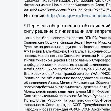
“Джамаат “Красный пахарь”, Колумбайн, Хатлонск
батальон имени Номана Челебиджихана, Азов, Па
Батал-Хаджи Белхороев, Маньяки Культ Убийц, М
Источник:
http://nac.gov.ru/terroristichesk
* Перечень общественных объединений 
силу решение о ликвидации или запрете
Национал-большевистская партия, ВЕК РА, Рада 
Славянская Община Капища Веды Перуна, Мужская
Русское национальное единство, Национал-социа
Ат-Такфир Валь-Хиджра, Пит Буль, Национал-соц
народа, Национальная Социалистическая Инициат
Инглистической церкви Православных Староверов
свободе совести и о религиозных объединениях,
Клуб Болельщиков Футбольного Клуба Динамо, Фа
Щелковского района, Правый сектор, УНА - УНСО, У
Религиозное объединение последователей инглии
объединение Атака, Мечеть Мирмамеда, Община К
противодействии экстремистской деятельности, 
Молодежная правозащитная группа МПГ, Курсом П
Благотворительный пансионат Ак Умут, Русская ре
Иртыш Ultras, Русский Патриотический клуб-Нов
Навального, Совет граждан СССР Прикубанского 
Народный совет граждан РСФСР СССР Архангельск