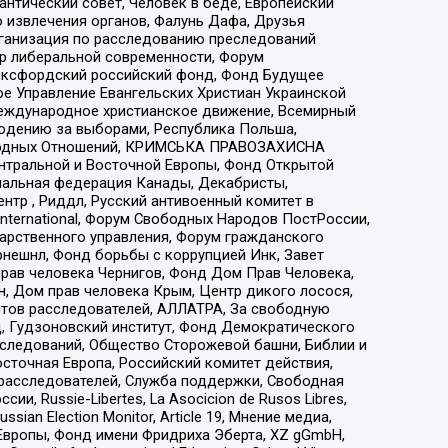
нтический совет, Человек в беде, Европейский
 извлечения органов, Фалунь Дафа, Друзья
рганизация по расследованию преследований
тр либеральной современности, Форум
 Оксфордский российский фонд, Фонд Будущее
е Управление Евангельских Христиан Украинской
еждународное христианское движение, Всемирный
людению за выборами, Республика Польша,
народных Отношений, КРИМСЬКА ПРАВОЗАХИСНА
ы Центральной и Восточной Европы, Фонд Открытой
иональная федерация Канады, Декабристы,
тр , Риддл, Русский антивоенный комитет в
nternational, Форум Свободных Народов ПостРоссии,
дарственного управления, Форум гражданского
рнешнл, Фонд борьбы с коррупцией Инк, Завет
прав человека Чернигов, Фонд Дом Прав Человека,
н, Дом прав человека Крым, Центр дикого лосося,
стов расследователей, АЛЛАТРА, За свободную
д, Гудзоновский институт, Фонд Демократического
сследований, Общество Сторожевой башни, Библии и
сточная Европа, Российский комитет действия,
-расследователей, Служба поддержки, Свободная
 Russie-Libertes, La Asocicion de Rusos Libres,
an Election Monitor, Article 19, Мнение медиа,
Европы, Фонд имени Фридриха Эберта, XZ gGmbH,