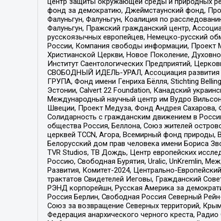
центр защиты окружающей среды и природных ресу
фонд за демократию, Джеймстаунский фонд, Прож
Фалуньгун, Фалуньгун, Коалиция по расследован
Фалуньгун, Пражский гражданский центр, Ассоци
русскоязычных европейцев, Немецко-русский об
России, Компания свободы информации, Проект М
Христианской Церкви, Новое Поколение, Духовн
Институт Саентологических Предприятий, Церков
СВОБОДНЫЙ ИДЕЛЬ-УРАЛ, Ассоциация развития ж
ГРУПА, Фонд имени Генриха Бёлля, Stichting Bellin
Эстонии, Calvert 22 Foundation, Канадский укра
Международный научный центр им Вудро Вильсона
Швеции, Проект Медуза, Фонд Андрея Сахарова, Ф
Солидарность с гражданским движением в России 
общества Россия, Беллона, Союз жителей острово
церквей TCCN, Агора, Всемирный фонд природы, B
Белорусский дом прав человека имени Бориса Зво
TVR Studios, ТВ Дождь, Центр европейских иссл
Россию, Свободная Бурятия, Uralic, UnKremlin, 
Развития, Комитет-2024, Центрально-Европейски
трактатов Свидетелей Иеговы, Гражданский Совет
РЭНД корпорейшн, Русская Америка за демократи
Россия Берлин, Свободная Россия Северный Рейн-В
Союз за возвращение Северных территорий, Крымско
Федерация анархического черного креста, Радио