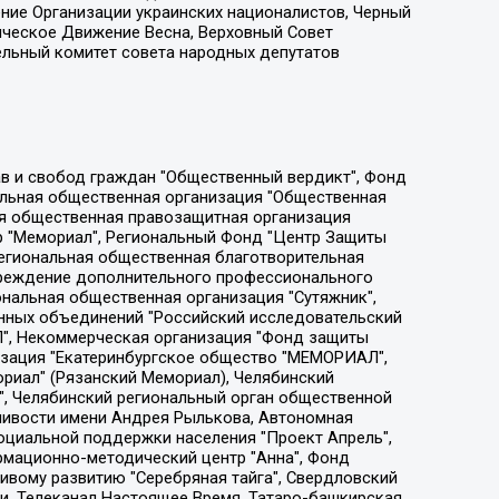
ение Организации украинских националистов, Черный
ическое Движение Весна, Верховный Совет
ельный комитет совета народных депутатов
ции социально-правовых программ "Лилит", Дальневосточное общественное движение "Маяк", Санкт-Петербургская ЛГБТ-инициативная группа "Выход", Инициативная группа ЛГБТ+ "Реверс", Алексеев Андрей Викторович, Бекбулатова Таисия Львовна, Беляев Иван Михайлович, Владыкина Елена Сергеевна, Гельман Марат Александрович, Никульшина Вероника Юрьевна, Толоконникова Надежда Андреевна, Шендерович Виктор Анатольевич, Общество с ограниченной ответственностью "Данное сообщение", Общество с ограниченной ответственностью Издательский дом "Новая глава", Айнбиндер Александра Александровна, Московский комьюнити-центр для ЛГБТ+инициатив, Благотворительный фонд развития филантропии, Deutsche Welle (Германия, Kurt-Schumacher-Strasse 3, 53113 Bonn), Борзунова Мария Михайловна, Воробьев Виктор Викторович, Голубева Анна Львовна, Константинова Алла Михайловна, Малкова Ирина Владимировна, Мурадов Мурад Абдулгалимович, Осетинская Елизавета Николаевна, Понасенков Евгений Николаевич, Ганапольский Матвей Юрьевич, Киселев Евгений Алексеевич, Борухович Ирина Григорьевна, Дремин Иван Тимофеевич, Дубровский Дмитрий Викторович, Красноярская региональная общественная организация поддержки и развития альтернативных образовательных технологий и межкультурных коммуникаций "ИНТЕРРА", Маяковская Екатерина Алексеевна, Фейгин Марк Захарович, Филимонов Андрей Викторович, Дзугкоева Регина Николаевна, Доброхотов Роман Александрович, Дудь Юрий Александрович, Елкин Сергей Владимирович, Кругликов Кирилл Игоревич, Сабунаева Мария Леонидовна, Семенов Алексей Владимирович, Шаинян Карен Багратович, Шульман Екатерина Михайловна, Асафьев Артур Валерьевич, Вахштайн Виктор Семенович, Венедиктов Алексей Алексеевич, Лушникова Екатерина Евгеньевна, Волков Леонид Михайлович, Невзоров Александр Глебович, Пархоменко Сергей Борисович, Сироткин Ярослав Николаевич, Кара-Мурза Владимир Владимирович, Баранова Наталья Владимировна, Гозман Леонид Яковлевич, Кагарлицкий Борис Юльевич, Климарев Михаил Валерьевич, Милов Владимир Станиславович, Автономная некоммерческая организация Краснодарский центр современного искусства "Типография", Моргенштерн Алишер Тагирович, Соболь Любовь Эдуардовна, Общество с ограниченной ответственностью "ЛИЗА НОРМ", Каспаров Гарри Кимович, Ходорковский Михаил Борисович, Общество с ограниченной ответственностью "Апрельские тезисы", Данилович Ирина Брониславовна, Кашин Олег Владимирович, Петров Николай Владимирович, Пивоваров Алексей Владимирович, Соколов Михаил Владимирович, Цветкова Юлия Владимировна, Чичваркин Евгений Александрович, Комитет против пыток/Команда против пыток, Общество с ограниченной ответственностью "Первый научный", Общество с ограниченной ответственностью "Вертолет и ко", Белоцерковская Вероника Борисовна, Кац Максим Евгеньевич, Лазарева Татьяна Юрьевна, Шаведдинов Руслан Табризович, Яшин Илья Валерьевич, Общество с ограниченной ответственностью "Иноагент ААВ", Алешковский Дмитрий Петрович, Альбац Евгения Марковна, Быков Дмитрий Львович, Галямина Юлия Евгеньевна, Лойко Сергей Леонидович, Мартынов Кирилл Константинович, Медведев Сергей Александрович, Крашенинников Федор Геннадиевич, Гордеева Катерина Вл