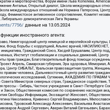
и и миротворчества, Форум имени Льва Копелева, American Counci
ое движение Антальи, Открытый диалог, Школа международных отн
Школа международных отношений им Нормана Патерсона, Центр
ду, Феминистское антивоенное сопротивление, Комитет независ
а, Либерально-демократическая Лига Украины
uments/7756/
данные на
13.05.2024
функции иностранного агента:
раво, Нижегородский центр немецкой и европейской культуры,
тики, Фонд борьбы с коррупцией, Альянс врачей, НАСИЛИЮ.НЕТ,
я инициатива, Гражданский Союз, Хасдей Ерушалаим, Центр по
юченных, Институт глобализации и социальных движений, Цент
ты прав граждан, Благотворительный фонд помощи осужденным
а, Проект Апрель, Самарская губерния, Эра здоровья, Мемориал
ера, Центр СИБАЛЬТ, Уральская правозащитная группа, Женщины
по правам человека, Дальневосточный центр развития гражданс
ологических исследований, Сутяжник, АКАДЕМИЯ ПО ПРАВАМ Ч
е Совета Министров северных стран, Гражданское содействие,
я прессы - Сибирь, Частное учреждение в Санкт-Петербурге С
 и Закон, Общественная комиссия по сохранению наследия ак
звития Свободы Информации, Экозащита!-Женсовет, Общественн
Регина Николаевна, Кривенко Сергей Владимирович, Милославс
совна, Туровский Александр Алексеевич, Васильева Анастасия
Пивоваров Андрей Сергеевич, Аверин Виталий Евгеньевич, Бара