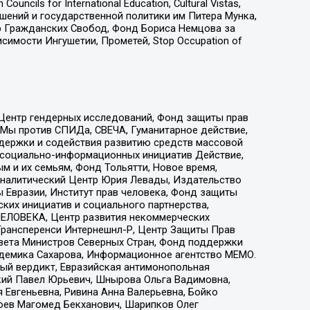
ls for International Education, Cultural Vistas,
ошений и государственной политики им Питера Мунка,
 Гражданских Свобод, Фонд Бориса Немцова за
имости Ингушетии, Прометей, Stop Occupation of
 Центр гендерных исследований, Фонд защиты прав
 Мы против СПИДа, СВЕЧА, Гуманитарное действие,
ддержки и содействия развитию средств массовой
р социально-информационных инициатив Действие,
 и их семьям, Фонд Тольятти, Новое время,
, Аналитический Центр Юрия Левады, Издательство
 Евразии, Институт прав человека, Фонд защиты
ких инициатив и социального партнерства,
ЕЛОВЕКА, Центр развития некоммерческих
 Трансперенси Интернешнл-Р, Центр Защиты Прав
овета Министров Северных Стран, Фонд поддержки
адемика Сахарова, Информационное агентство МЕМО.
ый вердикт, Евразийская антимонопольная
кий Павел Юрьевич, Шнырова Ольга Вадимовна,
 Евгеньевна, Ривина Анна Валерьевна, Бойко
хоев Магомед Бекханович, Шарипков Олег