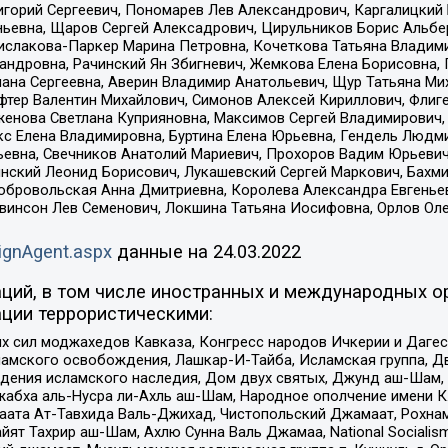
горий Сергеевич, Пономарев Лев Александрович, Каргалицкий 
ньевна, Щаров Сергей Алексадрович, Цирульников Борис Альбер
ислакова-Паркер Марина Петровна, Кочеткова Татьяна Владими
сандровна, Рачинский Ян Збигневич, Жемкова Елена Борисовна,
лана Сергеевна, Аверин Владимир Анатольевич, Щур Татьяна М
фтер Валентин Михайлович, Симонов Алексей Кириллович, Флиг
женова Светлана Куприяновна, Максимов Сергей Владимирович, 
кс Елена Владимировна, Буртина Елена Юрьевна, Гендель Людм
евна, Свечников Анатолий Мариевич, Прохоров Вадим Юрьевич
инский Леонид Борисович, Лукашевский Сергей Маркович, Бахм
Добровольская Анна Дмитриевна, Королева Александра Евгенье
евинсон Лев Семенович, Локшина Татьяна Иосифовна, Орлов Ол
ignAgent.aspx
данные на
24.03.2022
ций, в том числе иностранных и международных ор
ции террористическими:
ил моджахедов Кавказа, Конгресс народов Ичкерии и Дагеста
ламского освобождения, Лашкар-И-Тайба, Исламская группа, Дв
ения исламского наследия, Дом двух святых, Джунд аш-Шам, 
жабха аль-Нусра ли-Ахль аш-Шам, Народное ополчение имени К.
ата Ат-Тавхида Валь-Джихад, Чистопольский Джамаат, Рохнам
ят Тахрир аш-Шам, Ахлю Сунна Валь Джамаа, National Socialism