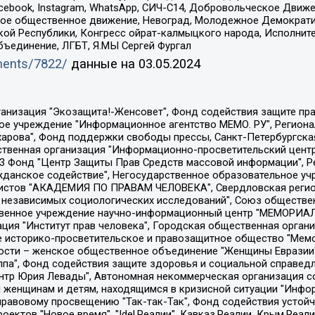
Facebook, Instagram, WhatsApp, СИЧ-С14, Добровольческое Движ
ское общественное движение, Невоград, Молодежное Демократ
ой Республики, Конгресс ойрат-калмыцкого народа, Исполнит
бъединение, ЛГБТ, Я.МЫ Сергей Фургал
uments/7822/
данные на
03.05.2024
Общество с ограниченной ответственностью "Радио Свободная Европа/Радио Свобода", Чешское информационное агентство "MEDIUM-ORIENT", Красноярская региональная общественная организация "Мы против СПИДа", Камалягин Денис Николаевич, Маркелов Сергей Евгеньевич, Пономарев Лев Александрович, Савицкая Людмила Алексеевна, Автономная некоммерческая организация "Центр по работе с проблемой насилия "НАСИЛИЮ.НЕТ", Межрегиональный профессиональный союз работников здравоохранения "Альянс врачей", Юридическое лицо, зарегистрированное в Латвийской Республике, SIA "Medusa Project" (регистрационный номер 40103797863, дата регистрации 10.06.2014), Некоммерческая организация "Фонд по борьбе с коррупцией", Автономная некоммерческая организация "Институт права и публичной политики", Баданин Роман Сергеевич, Гликин Максим Александрович, Железнова Мария Михайловна, Лукьянова Юлия Сергеевна, Маетная Елизавета Витальевна, Маняхин Петр Борисович, Чуракова Ольга Владимировна, Ярош Юлия Петровна, Юридическое лицо "The Insider SIA", зарегистрированное в Риге, Латвийская Республика (дата регистрации 26.06.2015), являющееся администратором доменного имени интернет-издания "The Insider SIA", https://theins.ru, Постернак Алексей Евгеньевич, Рубин Михаил Аркадьевич, Анин Роман Александрович, Юридическое лицо Istories fonds, зарегистрированное в Латвийской Республике (регистрационный номер 50008295751, дата регистрации 24.02.2020), Великовский Дмитрий Александрович, Долинина Ирина Николаевна, Мароховская Алеся Алексеевна, Шлейнов Роман Юрьевич, Шмагун Олеся Валентиновна, Общество с ограниченной ответственностью "Альтаир 2021", Общество с ограниченной ответственностью "Вега 2021", Общество с ограниченной ответственностью "Главный редактор 2021", Общество с ограниченной ответственностью "Ромашки монолит", Важенков Артем Валерьевич, Ивановская областная общественная организация "Центр гендерных исследований", Гурман Юрий Альбертович, Медиапроект "ОВД-Инфо", Егоров Владимир Владимирович, Жилинский Владимир Александрович, Общество с ограниченной ответственностью "ЗП", Иванова София Юрьевна, Карезина Инна Павловна, Кильтау Екатерина Викторовна, Петров Алексей Викторович, Пискунов Сергей Евгеньевич, Смирнов Сергей Сергеевич, Тихонов Михаил Сергеевич, Общество с ограниченной ответственностью "ЖУРНАЛИСТ-ИНОСТРАННЫЙ АГЕНТ", Арапова Галина Юрьевна, Вольтская Татьяна Анатольевна, Американская компания "Mason G.E.S. Anonymous Foundation" (США), являющаяся владельцем интернет-издания https://mnews.world/, Компания "Stichting Bellingcat", зарегистрированная в Нидерландах (дата регистрации 11.07.2018), Захаров Андрей Вячеславович, Клепиковская Екатерина Дмитриевна, Общество с ограниченной ответственностью "МЕМО", Перл Роман Александрович, Симонов Евгений Алексеевич, Соловьева Елена Анатольевна, Сотников Даниил Владимирович, Сурначева Елизавета Дмитриевна, Автономная некоммерческая организация по защите прав человека и информированию населения "Якутия – Наше Мнение", Общество с ограниченной ответственностью "Москоу диджитал медиа", с 26.01.2023 Общество с ограниченной ответственностью "Чайка Белые сады", Ветошкина Валерия Валерьевна, Заговора Максим Александрович, Межрегиональное общественное движение "Российская ЛГБТ - сеть", Оленичев Максим Владимирович, Павлов Иван Юрьевич, Скворцова Елена Сергеевна, Общество с ограниченной ответственностью "Как бы инагент", Кочетков Игорь Викторович, Общество с ограниченной ответственностью "Честные выборы", Еланчик Олег Александрович, Общество с ограниченной ответственностью "Нобелевский призыв", Гималова Регина Эмилевна, Григорьев Андрей Валерьевич, Григорьева Алина Александровна, Ассоциация по содействию защите прав призывников, альтернативнослужащих и военнослужащих "Правозащитная группа "Гражданин.Армия.Право", Хисамова Регина Фаритовна, Автономная некоммерческая организация по реализа