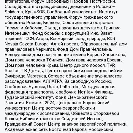
International, Форум Свободных Народов ПостРоссии,
Солидарность с гражданским движением в России –
Solidarus, КрымSOS, Свободный университет, Институт
государственного управления, Форум гражданского
общества Россия, Беллона, Союз жителей островов
Тисима и Хабомаи, Съезд народных депутатов, Гринпис
Интернешнл, Фонд борьбы с коррупцией Инк, Завет
церквей TCCN, Агора, Всемирный фонд природы, BDR
Novaja Gazeta-Europe, Алтай проект, Образовательный дом
прав человека Чернигов, Фонд Дом Прав Человека,
Белорусский дом прав человека имени Бориса Звозскова,
Дом прав человека Тбилиси, Дом прав человека Ереван,
Дом прав человека Крым, Центр дикого лосося, TVR
Studios, ТВ Дождь, Центр европейских исследований им
Вилфрида Мартенса, Сетевое объединение журналистов
расследователей, АЛЛАТРА, За свободную Россию,
Свободная Бурятия, Uralic, UnKremlin, Международная
федерация транспортных рабочих, ИстЧам Финланд,
Гудзоновский институт, Фонд Демократического
Развития, Комитет-2024, Центрально-Европейский
университет, Центр восточноевропейских и
международных исследований, Общество Сторожевой
башни, Библии и трактатов Свидетелей Иеговы,
Гражданский Совет, Центр анализа европейской политики,
Академическая сеть Восточная Европа, Российский