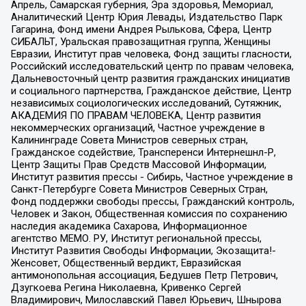
Апрель, Самарская губерния, Эра здоровья, Мемориал,
Аналитический Центр Юрия Левады, Издательство Парк
Гагарина, Фонд имени Андрея Рылькова, Сфера, Центр
СИБАЛЬТ, Уральская правозащитная группа, Женщины
Евразии, Институт прав человека, Фонд защиты гласности,
Российский исследовательский центр по правам человека,
Дальневосточный центр развития гражданских инициатив
и социального партнерства, Гражданское действие, Центр
независимых социологических исследований, Сутяжник,
АКАДЕМИЯ ПО ПРАВАМ ЧЕЛОВЕКА, Центр развития
некоммерческих организаций, Частное учреждение в
Калининграде Совета Министров северных стран,
Гражданское содействие, Трансперенси Интернешнл-Р,
Центр Защиты Прав Средств Массовой Информации,
Институт развития прессы - Сибирь, Частное учреждение в
Санкт-Петербурге Совета Министров Северных Стран,
Фонд поддержки свободы прессы, Гражданский контроль,
Человек и Закон, Общественная комиссия по сохранению
наследия академика Сахарова, Информационное
агентство МЕМО. РУ, Институт региональной прессы,
Институт Развития Свободы Информации, Экозащита!-
Женсовет, Общественный вердикт, Евразийская
антимонопольная ассоциация, Бедушев Петр Петрович,
Дзугкоева Регина Николаевна, Кривенко Сергей
Владимирович, Милославский Павел Юрьевич, Шнырова