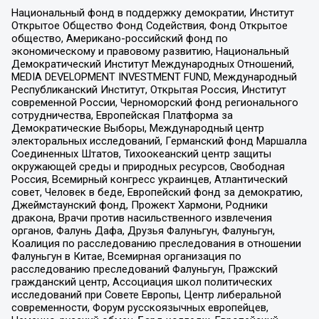
Национальный фонд в поддержку демократии, Институт
Открытое Общество Фонд Содействия, Фонд Открытое
общество, Американо-российский фонд по
экономическому и правовому развитию, Национальный
Демократический Институт Международных Отношений,
MEDIA DEVELOPMENT INVESTMENT FUND, Международный
Республиканский Институт, Открытая Россия, Институт
современной России, Черноморский фонд регионального
сотрудничества, Европейская Платформа за
Демократические Выборы, Международный центр
электоральных исследований, Германский фонд Маршалла
Соединенных Штатов, Тихоокеанский центр защиты
окружающей среды и природных ресурсов, Свободная
Россия, Всемирный конгресс украинцев, Атлантический
совет, Человек в беде, Европейский фонд за демократию,
Джеймстаунский фонд, Прожект Хармони, Родники
дракона, Врачи против насильственного извлечения
органов, Фалунь Дафа, Друзья Фалуньгун, Фалуньгун,
Коалиция по расследованию преследования в отношении
Фалуньгун в Китае, Всемирная организация по
расследованию преследований Фалуньгун, Пражский
гражданский центр, Ассоциация школ политических
исследований при Совете Европы, Центр либеральной
современности, Форум русскоязычных европейцев,