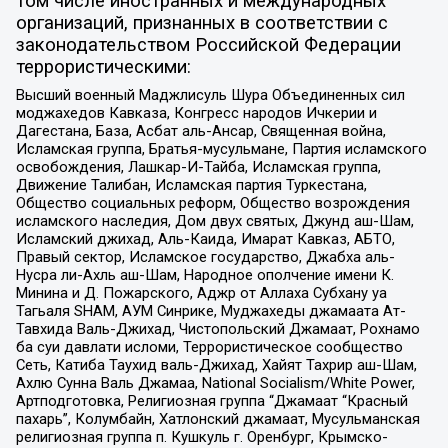
том числе иностранных и международных
организаций, признанных в соответствии с
законодательством Российской Федерации
террористическими:
Высший военный Маджлисуль Шура Объединенных сил
моджахедов Кавказа, Конгресс народов Ичкерии и
Дагестана, База, Асбат аль-Ансар, Священная война,
Исламская группа, Братья-мусульмане, Партия исламского
освобождения, Лашкар-И-Тайба, Исламская группа,
Движение Талибан, Исламская партия Туркестана,
Общество социальных реформ, Общество возрождения
исламского наследия, Дом двух святых, Джунд аш-Шам,
Исламский джихад, Аль-Каида, Имарат Кавказ, АБТО,
Правый сектор, Исламское государство, Джабха аль-
Нусра ли-Ахль аш-Шам, Народное ополчение имени К.
Минина и Д. Пожарского, Аджр от Аллаха Субхану уа
Тагьаля SHAM, АУМ Синрике, Муджахеды джамаата Ат-
Тавхида Валь-Джихад, Чистопольский Джамаат, Рохнамо
ба суи давлати исломи, Террористическое сообщество
Сеть, Катиба Таухид валь-Джихад, Хайят Тахрир аш-Шам,
Ахлю Сунна Валь Джамаа, National Socialism/White Power,
Артподготовка, Религиозная группа “Джамаат “Красный
пахарь”, Колумбайн, Хатлонский джамаат, Мусульманская
религиозная группа п. Кушкуль г. Оренбург, Крымско-