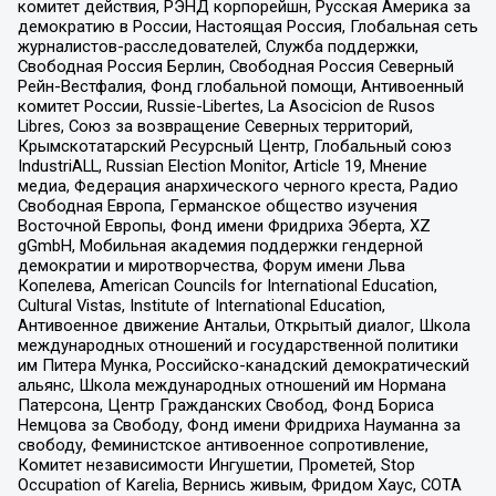
комитет действия, РЭНД корпорейшн, Русская Америка за
демократию в России, Настоящая Россия, Глобальная сеть
журналистов-расследователей, Служба поддержки,
Свободная Россия Берлин, Свободная Россия Северный
Рейн-Вестфалия, Фонд глобальной помощи, Антивоенный
комитет России, Russie-Libertes, La Asocicion de Rusos
Libres, Союз за возвращение Северных территорий,
Крымскотатарский Ресурсный Центр, Глобальный союз
IndustriALL, Russian Election Monitor, Article 19, Мнение
медиа, Федерация анархического черного креста, Радио
Свободная Европа, Германское общество изучения
Восточной Европы, Фонд имени Фридриха Эберта, XZ
gGmbH, Мобильная академия поддержки гендерной
демократии и миротворчества, Форум имени Льва
Копелева, American Councils for International Education,
Cultural Vistas, Institute of International Education,
Антивоенное движение Антальи, Открытый диалог, Школа
международных отношений и государственной политики
им Питера Мунка, Российско-канадский демократический
альянс, Школа международных отношений им Нормана
Патерсона, Центр Гражданских Свобод, Фонд Бориса
Немцова за Свободу, Фонд имени Фридриха Науманна за
свободу, Феминистское антивоенное сопротивление,
Комитет независимости Ингушетии, Прометей, Stop
Occupation of Karelia, Вернись живым, Фридом Хаус, СОТА