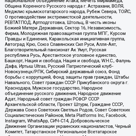
национальное объединение Атака, Мечеть Мирмамеда,
Община Коренного Русского народа г. Астрахани, ВОЛЯ,
Меджлис крымскотатарского народа, Рубеж Севера, ТОЙС,
О противодействии экстремистской деятельности,
РЕВТАТПОД, Артподготовка, Штольц, В честь иконы
Божией Матери Державная, Сектор 16, Независимость,
Фирма, Молодежная правозащитная группа МПГ, Курсом
Правды и Единения, Каракольская инициативная группа,
Автоград Крю, Союз Славянских Сил Руси, Алля-Аят,
Благотворительный пансионат Ак Умут, Русская
республика Русь, Арестантское уголовное единство,
Башкорт, Нация и свобода, Нация и свобода, W.H.С., Фалунь
Дафа, Иртыш Ultras, Русский Патриотический клуб-
Новокузнецк/РПК, Сибирский державный союз, Фонд
борьбы с коррупцией, Фонд защиты прав граждан, Штабы
Навального, Совет граждан СССР Прикубанского округа г.
Краснодара, Мужское государство, Народное
объединение русского движения, Народное движение
Адат, Народный совет граждан РСФСР СССР
Архангельской области, Проект Штурм, Граждане СССР,
Держава Союз Советских Светлых Родов, Совет Советских
Социалистических Районов, Meta Platforms Inc, Facebook,
Instagram, WhatsApp, СИЧ-С14, Добровольческое
Движение Организации украинских националистов, Черный
Комитет, Татарстанское Региональное Всетатарское