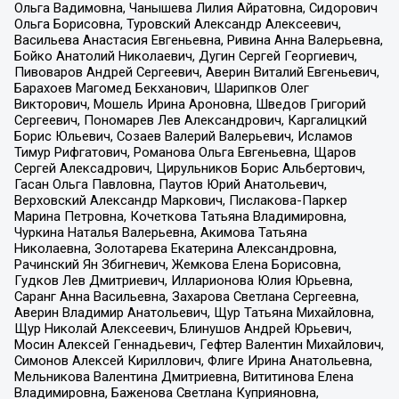
Ольга Вадимовна, Чанышева Лилия Айратовна, Сидорович
Ольга Борисовна, Туровский Александр Алексеевич,
Васильева Анастасия Евгеньевна, Ривина Анна Валерьевна,
Бойко Анатолий Николаевич, Дугин Сергей Георгиевич,
Пивоваров Андрей Сергеевич, Аверин Виталий Евгеньевич,
Барахоев Магомед Бекханович, Шарипков Олег
Викторович, Мошель Ирина Ароновна, Шведов Григорий
Сергеевич, Пономарев Лев Александрович, Каргалицкий
Борис Юльевич, Созаев Валерий Валерьевич, Исламов
Тимур Рифгатович, Романова Ольга Евгеньевна, Щаров
Сергей Алексадрович, Цирульников Борис Альбертович,
Гасан Ольга Павловна, Паутов Юрий Анатольевич,
Верховский Александр Маркович, Пислакова-Паркер
Марина Петровна, Кочеткова Татьяна Владимировна,
Чуркина Наталья Валерьевна, Акимова Татьяна
Николаевна, Золотарева Екатерина Александровна,
Рачинский Ян Збигневич, Жемкова Елена Борисовна,
Гудков Лев Дмитриевич, Илларионова Юлия Юрьевна,
Саранг Анна Васильевна, Захарова Светлана Сергеевна,
Аверин Владимир Анатольевич, Щур Татьяна Михайловна,
Щур Николай Алексеевич, Блинушов Андрей Юрьевич,
Мосин Алексей Геннадьевич, Гефтер Валентин Михайлович,
Симонов Алексей Кириллович, Флиге Ирина Анатольевна,
Мельникова Валентина Дмитриевна, Вититинова Елена
Владимировна, Баженова Светлана Куприяновна,