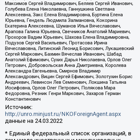
Максимов Сергей Владимирович, Беляев Сергей Иванович,
Голубева Елена Николаевна, Ганнушкина Светлана
Алексеевна, Закс Елена Владимировна, Буртина Елена
Юрьевна, Гендель Людмила Залмановна, Кокорина
Екатерина Алексеевна, Шуманов Илья Вячеславович,
Арапова Галина Юрьевна, Свечников Анатолий Мариевич,
Прохоров Вадим Юрьевич, Шахова Елена Владимировна,
Подузов Сергей Васильевич, Протасова Ирина
Вячеславовна, Литинский Леонид Борисович, Лукашевский
Сергей Маркович, Бахмин Вячеслав Иванович, Шабад
Анатолий Ефимович, Сухих Дарья Николаевна, Орлов Олег
Петрович, Добровольская Анна Дмитриевна, Королева
Александра Евгеньевна, Смирнов Владимир
Александрович, Вицин Сергей Ефимович, Золотухин Борис
Андреевич, Левинсон Лев Семенович, Локшина Татьяна
Иосифовна, Орлов Олег Петрович, Полякова Мара
Федоровна, Резник Генри Маркович, Захаров Герман
Константинович
Источник:
http://unro.minjust.ru/NKOForeignAgent.aspx
данные на
24.03.2022
* Единый федеральный список организаций, в