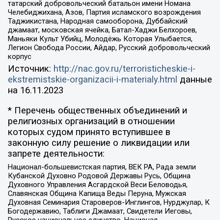
татарский добровольческий батальон имени Номана
Челебиджихана, Азов, Партия исламского возрождения
Таджикистана, Народная самооборона, Дуббайский
джамаат, московская ячейка, Батал-Хаджи Белхороев,
Маньяки Культ Убийц, Молодёжь Которая Улыбается,
Легион Свобода России, Айдар, Русский добровольческий
корпус
Источник:
http://nac.gov.ru/terroristicheskie-i-
ekstremistskie-organizacii-i-materialy.html
данные
на
16.11.2023
* Перечень общественных объединений и
религиозных организаций в отношении
которых судом принято вступившее в
законную силу решение о ликвидации или
запрете деятельности:
Национал-большевистская партия, ВЕК РА, Рада земли
Кубанской Духовно Родовой Державы Русь, Община
Духовного Управления Асгардской Веси Беловодья,
Славянская Община Капища Веды Перуна, Мужская
Духовная Семинария Староверов-Инглингов, Нурджулар, К
Богодержавию, Таблиги Джамаат, Свидетели Иеговы,