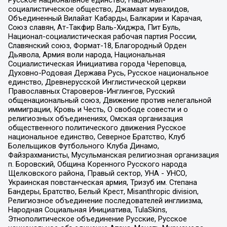
Русское национальное единство, Национал-
социалистическое общество, Джамаат мувахидов,
Объединенный Вилайат Кабарды, Балкарии и Карачая,
Союз славян, Ат-Такфир Валь-Хиджра, Пит Буль,
Национал-социалистическая рабочая партия России,
Славянский союз, Формат-18, Благородный Орден
Дьявола, Армия воли народа, Национальная
Социалистическая Инициатива города Череповца,
Духовно-Родовая Держава Русь, Русское национальное
единство, Древнерусской Инглистической церкви
Православных Староверов-Инглингов, Русский
общенациональный союз, Движение против нелегальной
иммиграции, Кровь и Честь, О свободе совести и о
религиозных объединениях, Омская организация
общественного политического движения Русское
национальное единство, Северное Братство, Клуб
Болельщиков Футбольного Клуба Динамо,
Файзрахманисты, Мусульманская религиозная организация
п. Боровский, Община Коренного Русского народа
Щелковского района, Правый сектор, УНА - УНСО,
Украинская повстанческая армия, Тризуб им. Степана
Бандеры, Братство, Белый Крест, Misanthropic division,
Религиозное объединение последователей инглиизма,
Народная Социальная Инициатива, TulaSkins,
Этнополитическое объединение Русские, Русское