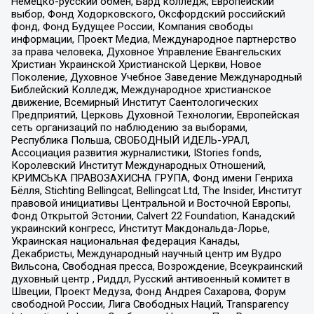
Немецко-русский обмен, Бард колледж, Европейский
выбор, Фонд Ходорковского, Оксфордский российский
фонд, Фонд Будущее России, Компания свободы
информации, Проект Медиа, Международное партнерство
за права человека, Духовное Управление Евангельских
Христиан Украинской Христианской Церкви, Новое
Поколение, Духовное Учебное Заведение Международный
Библейский Колледж, Международное христианское
движение, Всемирный Институт Саентологических
Предприятий, Церковь Духовной Технологии, Европейская
сеть организаций по наблюдению за выборами,
Республика Польша, СВОБОДНЫЙ ИДЕЛЬ-УРАЛ,
Ассоциация развития журналистики, IStories fonds,
Королевский Институт Международных Отношений,
КРИМСЬКА ПРАВОЗАХИСНА ГРУПА, Фонд имени Генриха
Бёлля, Stichting Bellingcat, Bellingcat Ltd, The Insider, Институт
правовой инициативы Центральной и Восточной Европы,
Фонд Открытой Эстонии, Calvert 22 Foundation, Канадский
украинский конгресс, Институт Макдональда-Лорье,
Украинская национальная федерация Канады,
Декабристы, Международный научный центр им Вудро
Вильсона, Свободная пресса, Возрождение, Всеукраинский
духовный центр , Риддл, Русский антивоенный комитет в
Швеции, Проект Медуза, Фонд Андрея Сахарова, Форум
свободной России, Лига Свободных Наций, Transparеncy