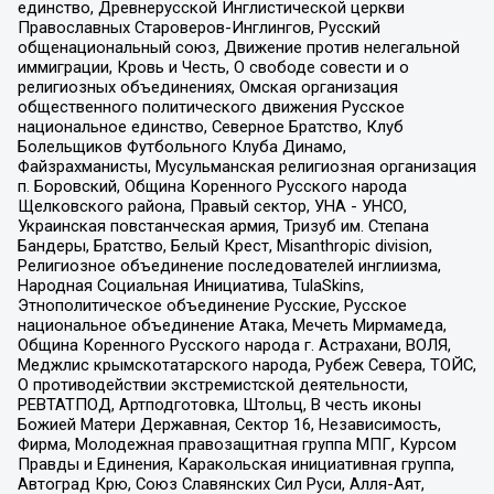
единство, Древнерусской Инглистической церкви
Православных Староверов-Инглингов, Русский
общенациональный союз, Движение против нелегальной
иммиграции, Кровь и Честь, О свободе совести и о
религиозных объединениях, Омская организация
общественного политического движения Русское
национальное единство, Северное Братство, Клуб
Болельщиков Футбольного Клуба Динамо,
Файзрахманисты, Мусульманская религиозная организация
п. Боровский, Община Коренного Русского народа
Щелковского района, Правый сектор, УНА - УНСО,
Украинская повстанческая армия, Тризуб им. Степана
Бандеры, Братство, Белый Крест, Misanthropic division,
Религиозное объединение последователей инглиизма,
Народная Социальная Инициатива, TulaSkins,
Этнополитическое объединение Русские, Русское
национальное объединение Атака, Мечеть Мирмамеда,
Община Коренного Русского народа г. Астрахани, ВОЛЯ,
Меджлис крымскотатарского народа, Рубеж Севера, ТОЙС,
О противодействии экстремистской деятельности,
РЕВТАТПОД, Артподготовка, Штольц, В честь иконы
Божией Матери Державная, Сектор 16, Независимость,
Фирма, Молодежная правозащитная группа МПГ, Курсом
Правды и Единения, Каракольская инициативная группа,
Автоград Крю, Союз Славянских Сил Руси, Алля-Аят,