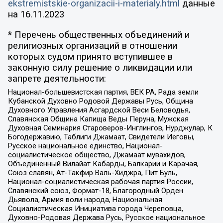
ekstremistskie-organizacii-i-materialy.html
данные
на
16.11.2023
* Перечень общественных объединений и
религиозных организаций в отношении
которых судом принято вступившее в
законную силу решение о ликвидации или
запрете деятельности:
Национал-большевистская партия, ВЕК РА, Рада земли
Кубанской Духовно Родовой Державы Русь, Община
Духовного Управления Асгардской Веси Беловодья,
Славянская Община Капища Веды Перуна, Мужская
Духовная Семинария Староверов-Инглингов, Нурджулар, К
Богодержавию, Таблиги Джамаат, Свидетели Иеговы,
Русское национальное единство, Национал-
социалистическое общество, Джамаат мувахидов,
Объединенный Вилайат Кабарды, Балкарии и Карачая,
Союз славян, Ат-Такфир Валь-Хиджра, Пит Буль,
Национал-социалистическая рабочая партия России,
Славянский союз, Формат-18, Благородный Орден
Дьявола, Армия воли народа, Национальная
Социалистическая Инициатива города Череповца,
Духовно-Родовая Держава Русь, Русское национальное