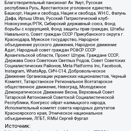
Благотворительный пансионат Ак Умут, Русская
республика Русь, Арестантское уголовное единство,
Башкорт, Нация и свобода, Нация и свобода, W.H.С., Фалунь
Дафа, Иртыш Ultras, Русский Патриотический клуб-
Новокузнецк/РПК, Сибирский державный союз, Фонд
борьбы с коррупцией, Фонд защиты прав граждан, Штабы
Навального, Совет граждан СССР Прикубанского округа г.
Краснодара, Мужское государство, Народное
объединение русского движения, Народное движение
Адат, Народный совет граждан РСФСР СССР
Архангельской области, Проект Штурм, Граждане СССР,
Держава Союз Советских Светлых Родов, Совет Советских
Социалистических Районов, Meta Platforms Inc, Facebook,
Instagram, WhatsApp, СИЧ-С14, Добровольческое
Движение Организации украинских националистов, Черный
Комитет, Татарстанское Региональное Всетатарское
общественное движение, Невоград, Молодежное
Демократическое Движение Весна, Верховный Совет
Татарской Автономной Советской Социалистической
Республики, Конгресс ойрат-калмыцкого народа,
Исполнительный комитет совета народных депутатов
Красноярского края, Этническое национальное
объединение, ЛГБТ, Я.МЫ Сергей Фургал
Источник: