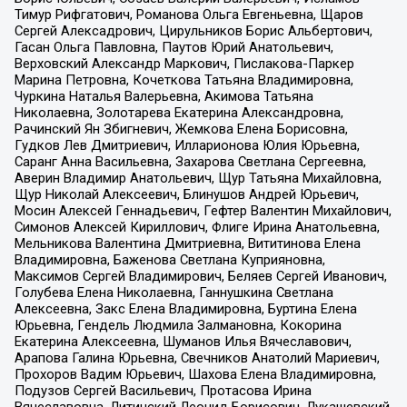
Тимур Рифгатович, Романова Ольга Евгеньевна, Щаров
Сергей Алексадрович, Цирульников Борис Альбертович,
Гасан Ольга Павловна, Паутов Юрий Анатольевич,
Верховский Александр Маркович, Пислакова-Паркер
Марина Петровна, Кочеткова Татьяна Владимировна,
Чуркина Наталья Валерьевна, Акимова Татьяна
Николаевна, Золотарева Екатерина Александровна,
Рачинский Ян Збигневич, Жемкова Елена Борисовна,
Гудков Лев Дмитриевич, Илларионова Юлия Юрьевна,
Саранг Анна Васильевна, Захарова Светлана Сергеевна,
Аверин Владимир Анатольевич, Щур Татьяна Михайловна,
Щур Николай Алексеевич, Блинушов Андрей Юрьевич,
Мосин Алексей Геннадьевич, Гефтер Валентин Михайлович,
Симонов Алексей Кириллович, Флиге Ирина Анатольевна,
Мельникова Валентина Дмитриевна, Вититинова Елена
Владимировна, Баженова Светлана Куприяновна,
Максимов Сергей Владимирович, Беляев Сергей Иванович,
Голубева Елена Николаевна, Ганнушкина Светлана
Алексеевна, Закс Елена Владимировна, Буртина Елена
Юрьевна, Гендель Людмила Залмановна, Кокорина
Екатерина Алексеевна, Шуманов Илья Вячеславович,
Арапова Галина Юрьевна, Свечников Анатолий Мариевич,
Прохоров Вадим Юрьевич, Шахова Елена Владимировна,
Подузов Сергей Васильевич, Протасова Ирина