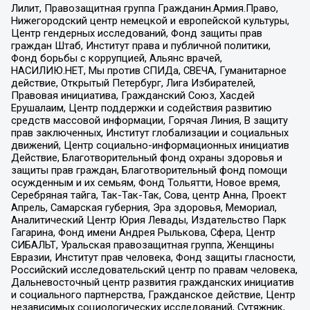
Лилит, Правозащитная группа Гражданин.Армия.Право,
Нижегородский центр немецкой и европейской культуры,
Центр гендерных исследований, Фонд защиты прав
граждан Штаб, Институт права и публичной политики,
Фонд борьбы с коррупцией, Альянс врачей,
НАСИЛИЮ.НЕТ, Мы против СПИДа, СВЕЧА, Гуманитарное
действие, Открытый Петербург, Лига Избирателей,
Правовая инициатива, Гражданский Союз, Хасдей
Ерушалаим, Центр поддержки и содействия развитию
средств массовой информации, Горячая Линия, В защиту
прав заключенных, Институт глобализации и социальных
движений, Центр социально-информационных инициатив
Действие, Благотворительный фонд охраны здоровья и
защиты прав граждан, Благотворительный фонд помощи
осужденным и их семьям, Фонд Тольятти, Новое время,
Серебряная тайга, Так-Так-Так, Сова, центр Анна, Проект
Апрель, Самарская губерния, Эра здоровья, Мемориал,
Аналитический Центр Юрия Левады, Издательство Парк
Гагарина, Фонд имени Андрея Рылькова, Сфера, Центр
СИБАЛЬТ, Уральская правозащитная группа, Женщины
Евразии, Институт прав человека, Фонд защиты гласности,
Российский исследовательский центр по правам человека,
Дальневосточный центр развития гражданских инициатив
и социального партнерства, Гражданское действие, Центр
независимых социологических исследований, Сутяжник,