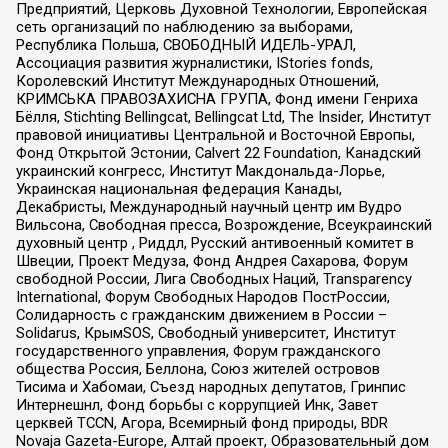
Предприятий, Церковь Духовной Технологии, Европейская
сеть организаций по наблюдению за выборами,
Республика Польша, СВОБОДНЫЙ ИДЕЛЬ-УРАЛ,
Ассоциация развития журналистики, IStories fonds,
Королевский Институт Международных Отношений,
КРИМСЬКА ПРАВОЗАХИСНА ГРУПА, Фонд имени Генриха
Бёлля, Stichting Bellingcat, Bellingcat Ltd, The Insider, Институт
правовой инициативы Центральной и Восточной Европы,
Фонд Открытой Эстонии, Calvert 22 Foundation, Канадский
украинский конгресс, Институт Макдональда-Лорье,
Украинская национальная федерация Канады,
Декабристы, Международный научный центр им Вудро
Вильсона, Свободная пресса, Возрождение, Всеукраинский
духовный центр , Риддл, Русский антивоенный комитет в
Швеции, Проект Медуза, Фонд Андрея Сахарова, Форум
свободной России, Лига Свободных Наций, Transparеncy
International, Форум Свободных Народов ПостРоссии,
Солидарность с гражданским движением в России –
Solidarus, КрымSOS, Свободный университет, Институт
государственного управления, Форум гражданского
общества Россия, Беллона, Союз жителей островов
Тисима и Хабомаи, Съезд народных депутатов, Гринпис
Интернешнл, Фонд борьбы с коррупцией Инк, Завет
церквей TCCN, Агора, Всемирный фонд природы, BDR
Novaja Gazeta-Europe, Алтай проект, Образовательный дом