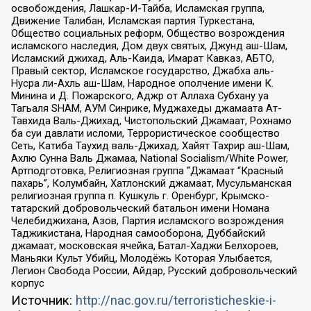
освобождения, Лашкар-И-Тайба, Исламская группа,
Движение Талибан, Исламская партия Туркестана,
Общество социальных реформ, Общество возрождения
исламского наследия, Дом двух святых, Джунд аш-Шам,
Исламский джихад, Аль-Каида, Имарат Кавказ, АБТО,
Правый сектор, Исламское государство, Джабха аль-
Нусра ли-Ахль аш-Шам, Народное ополчение имени К.
Минина и Д. Пожарского, Аджр от Аллаха Субхану уа
Тагьаля SHAM, АУМ Синрике, Муджахеды джамаата Ат-
Тавхида Валь-Джихад, Чистопольский Джамаат, Рохнамо
ба суи давлати исломи, Террористическое сообщество
Сеть, Катиба Таухид валь-Джихад, Хайят Тахрир аш-Шам,
Ахлю Сунна Валь Джамаа, National Socialism/White Power,
Артподготовка, Религиозная группа “Джамаат “Красный
пахарь”, Колумбайн, Хатлонский джамаат, Мусульманская
религиозная группа п. Кушкуль г. Оренбург, Крымско-
татарский добровольческий батальон имени Номана
Челебиджихана, Азов, Партия исламского возрождения
Таджикистана, Народная самооборона, Дуббайский
джамаат, московская ячейка, Батал-Хаджи Белхороев,
Маньяки Культ Убийц, Молодёжь Которая Улыбается,
Легион Свобода России, Айдар, Русский добровольческий
корпус
Источник:
http://nac.gov.ru/terroristicheskie-i-