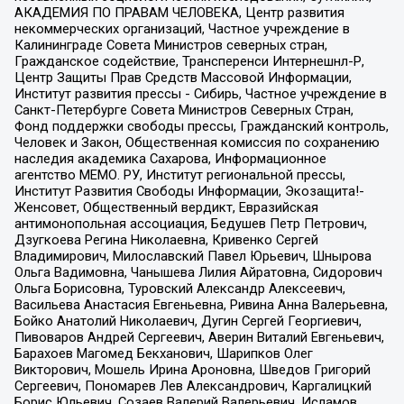
АКАДЕМИЯ ПО ПРАВАМ ЧЕЛОВЕКА, Центр развития
некоммерческих организаций, Частное учреждение в
Калининграде Совета Министров северных стран,
Гражданское содействие, Трансперенси Интернешнл-Р,
Центр Защиты Прав Средств Массовой Информации,
Институт развития прессы - Сибирь, Частное учреждение в
Санкт-Петербурге Совета Министров Северных Стран,
Фонд поддержки свободы прессы, Гражданский контроль,
Человек и Закон, Общественная комиссия по сохранению
наследия академика Сахарова, Информационное
агентство МЕМО. РУ, Институт региональной прессы,
Институт Развития Свободы Информации, Экозащита!-
Женсовет, Общественный вердикт, Евразийская
антимонопольная ассоциация, Бедушев Петр Петрович,
Дзугкоева Регина Николаевна, Кривенко Сергей
Владимирович, Милославский Павел Юрьевич, Шнырова
Ольга Вадимовна, Чанышева Лилия Айратовна, Сидорович
Ольга Борисовна, Туровский Александр Алексеевич,
Васильева Анастасия Евгеньевна, Ривина Анна Валерьевна,
Бойко Анатолий Николаевич, Дугин Сергей Георгиевич,
Пивоваров Андрей Сергеевич, Аверин Виталий Евгеньевич,
Барахоев Магомед Бекханович, Шарипков Олег
Викторович, Мошель Ирина Ароновна, Шведов Григорий
Сергеевич, Пономарев Лев Александрович, Каргалицкий
Борис Юльевич, Созаев Валерий Валерьевич, Исламов