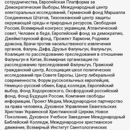
сотрудничества, Европейская Платформа за
Демократические Выборы, Международный центр
электоральных исследований, Германский фонд Маршалла
Соединенных Штатов, Тихоокеанский центр защиты
окружающей среды и природных ресурсов, Свободная
Россия, Всемирный конгресс украинцев, Атлантический
совет, Человек в беде, Европейский фонд за демократию,
Джеймстаунский фонд, Прожект Хармони, Родники
дракона, Врачи против насильственного извлечения
органов, Фалунь Дафа, Друзья Фалуньгун, Фалуньгун,
Коалиция по расследованию преследования в отношении
Фалуньгун в Китае, Всемирная организация по
расследованию преследований Фалуньгун, Пражский
гражданский центр, Ассоциация школ политических
исследований при Совете Европы, Центр либеральной
современности, Форум русскоязычных европейцев,
Немецко-русский обмен, Бард колледж, Европейский
выбор, Фонд Ходорковского, Оксфордский российский
фонд, Фонд Будущее России, Компания свободы
информации, Проект Медиа, Международное партнерство
за права человека, Духовное Управление Евангельских
Христиан Украинской Христианской Церкви, Новое
Поколение, Духовное Учебное Заведение Международный
Библейский Колледж, Международное христианское
движение, Всемирный Институт Саентологических