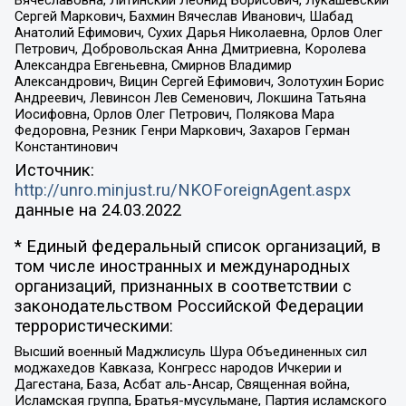
Вячеславовна, Литинский Леонид Борисович, Лукашевский
Сергей Маркович, Бахмин Вячеслав Иванович, Шабад
Анатолий Ефимович, Сухих Дарья Николаевна, Орлов Олег
Петрович, Добровольская Анна Дмитриевна, Королева
Александра Евгеньевна, Смирнов Владимир
Александрович, Вицин Сергей Ефимович, Золотухин Борис
Андреевич, Левинсон Лев Семенович, Локшина Татьяна
Иосифовна, Орлов Олег Петрович, Полякова Мара
Федоровна, Резник Генри Маркович, Захаров Герман
Константинович
Источник:
http://unro.minjust.ru/NKOForeignAgent.aspx
данные на
24.03.2022
* Единый федеральный список организаций, в
том числе иностранных и международных
организаций, признанных в соответствии с
законодательством Российской Федерации
террористическими:
Высший военный Маджлисуль Шура Объединенных сил
моджахедов Кавказа, Конгресс народов Ичкерии и
Дагестана, База, Асбат аль-Ансар, Священная война,
Исламская группа, Братья-мусульмане, Партия исламского