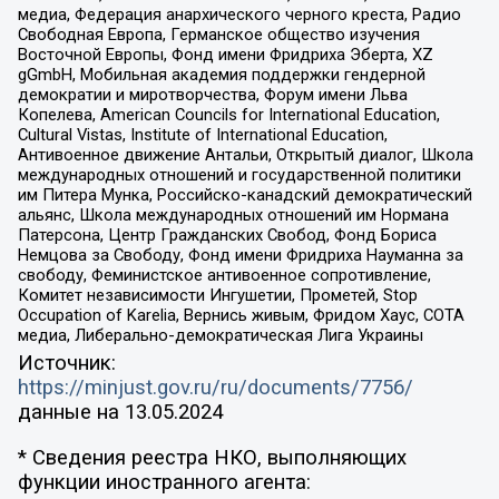
медиа, Федерация анархического черного креста, Радио
Свободная Европа, Германское общество изучения
Восточной Европы, Фонд имени Фридриха Эберта, XZ
gGmbH, Мобильная академия поддержки гендерной
демократии и миротворчества, Форум имени Льва
Копелева, American Councils for International Education,
Cultural Vistas, Institute of International Education,
Антивоенное движение Антальи, Открытый диалог, Школа
международных отношений и государственной политики
им Питера Мунка, Российско-канадский демократический
альянс, Школа международных отношений им Нормана
Патерсона, Центр Гражданских Свобод, Фонд Бориса
Немцова за Свободу, Фонд имени Фридриха Науманна за
свободу, Феминистское антивоенное сопротивление,
Комитет независимости Ингушетии, Прометей, Stop
Occupation of Karelia, Вернись живым, Фридом Хаус, СОТА
медиа, Либерально-демократическая Лига Украины
Источник:
https://minjust.gov.ru/ru/documents/7756/
данные на
13.05.2024
* Сведения реестра НКО, выполняющих
функции иностранного агента: