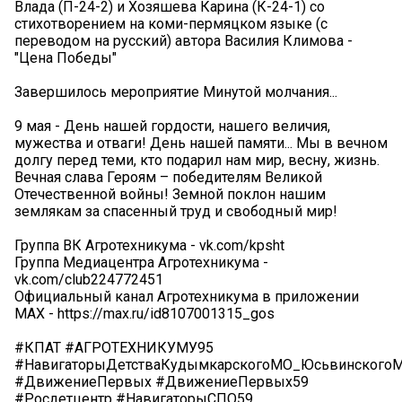
Влада (П-24-2) и Хозяшева Карина (К-24-1) со
стихотворением на коми-пермяцком языке (с
переводом на русский) автора Василия Климова -
"Цена Победы"
Завершилось мероприятие Минутой молчания...
9 мая - День нашей гордости, нашего величия,
мужества и отваги! День нашей памяти... Мы в вечном
долгу перед теми, кто подарил нам мир, весну, жизнь.
Вечная слава Героям – победителям Великой
Отечественной войны! Земной поклон нашим
землякам за спасенный труд и свободный мир!
Группа ВК Агротехникума - vk.com/kpsht
Группа Медиацентра Агротехникума -
vk.com/club224772451
Официальный канал Агротехникума в приложении
МАХ - https://max.ru/id8107001315_gos
#КПАТ #АГРОТЕХНИКУМУ95
#НавигаторыДетстваКудымкарскогоМО_Юсьвинского
#ДвижениеПервых #ДвижениеПервых59
#Росдетцентр #НавигаторыСПО59