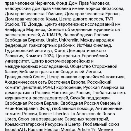
прав человека Чернигов, Фонд Дом Прав Человека,
Белорусский дом прав человека имени Бориса Звозскова,
Дом прав человека Тбилиси, Дом прав человека Ереван,
Дом прав человека Крым, Центр дикого лосося, TVR
Studios, ТВ Дождь, Центр европейских исследований им
Вилфрида Мартенса, Сетевое объединение журналистов
расследователей, АЛЛАТРА, За свободную Россию,
Свободная Бурятия, Uralic, UnKremlin, Международная
федерация транспортных рабочих, ИстЧам Финланд,
Гудзоновский институт, Фонд Демократического
Развития, Комитет-2024, Центрально-Европейский
университет, Центр восточноевропейских и
международных исследований, Общество Сторожевой
башни, Библии и трактатов Свидетелей Иеговы,
Гражданский Совет, Центр анализа европейской политики,
Академическая сеть Восточная Европа, Российский
комитет действия, РЭНД корпорейшн, Русская Америка за
демократию в России, Настоящая Россия, Глобальная сеть
журналистов-расследователей, Служба поддержки,
Свободная Россия Берлин, Свободная Россия Северный
Рейн-Вестфалия, Фонд глобальной помощи, Антивоенный
комитет России, Russie-Libertes, La Asocicion de Rusos
Libres, Союз за возвращение Северных территорий,
Крымскотатарский Ресурсный Центр, Глобальный союз
IndustriALL, Russian Election Monitor, Article 19, Мнение