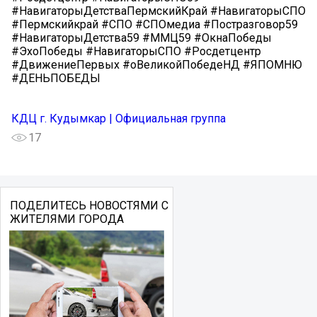
#НавигаторыДетстваПермскийКрай #НавигаторыСПО
#Пермскийкрай #СПО #СПОмедиа #Постразговор59
#НавигаторыДетства59 #ММЦ59 #ОкнаПобеды
#ЭхоПобеды #НавигаторыСПО #Росдетцентр
#ДвижениеПервых #оВеликойПобедеНД #ЯПОМНЮ
#ДЕНЬПОБЕДЫ
КДЦ г. Кудымкар | Официальная группа
17
ПОДЕЛИТЕСЬ НОВОСТЯМИ С
ЖИТЕЛЯМИ ГОРОДА