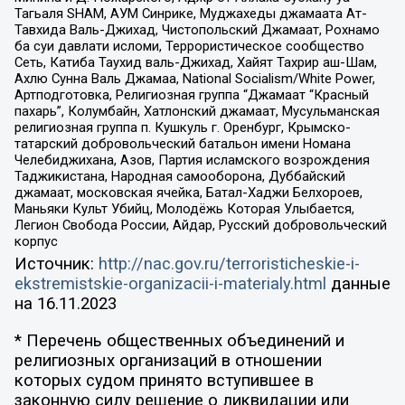
Тагьаля SHAM, АУМ Синрике, Муджахеды джамаата Ат-
Тавхида Валь-Джихад, Чистопольский Джамаат, Рохнамо
ба суи давлати исломи, Террористическое сообщество
Сеть, Катиба Таухид валь-Джихад, Хайят Тахрир аш-Шам,
Ахлю Сунна Валь Джамаа, National Socialism/White Power,
Артподготовка, Религиозная группа “Джамаат “Красный
пахарь”, Колумбайн, Хатлонский джамаат, Мусульманская
религиозная группа п. Кушкуль г. Оренбург, Крымско-
татарский добровольческий батальон имени Номана
Челебиджихана, Азов, Партия исламского возрождения
Таджикистана, Народная самооборона, Дуббайский
джамаат, московская ячейка, Батал-Хаджи Белхороев,
Маньяки Культ Убийц, Молодёжь Которая Улыбается,
Легион Свобода России, Айдар, Русский добровольческий
корпус
Источник:
http://nac.gov.ru/terroristicheskie-i-
ekstremistskie-organizacii-i-materialy.html
данные
на
16.11.2023
* Перечень общественных объединений и
религиозных организаций в отношении
которых судом принято вступившее в
законную силу решение о ликвидации или