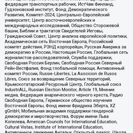
федерация транспортных рабочих, ИстЧам Финланд,
Гудзоновский институт, Фонд Демократического
Развития, Комитет-2024, Центрально-Европейский
университет, Центр восточноевропейских и
международных исследований, Общество Сторожевой
башни, Библии и трактатов Свидетелей Иеговы,
Гражданский Совет, Центр анализа европейской политики,
Академическая сеть Восточная Европа, Российский
комитет действия, РЭНД корпорейшн, Русская Америка за
демократию в России, Настоящая Россия, Глобальная сеть
журналистов-расследователей, Служба поддержки,
Свободная Россия Берлин, Свободная Россия Северный
Рейн-Вестфалия, Фонд глобальной помощи, Антивоенный
комитет России, Russie-Libertes, La Asocicion de Rusos
Libres, Союз за возвращение Северных территорий,
Крымскотатарский Ресурсный Центр, Глобальный союз
IndustriALL, Russian Election Monitor, Article 19, Мнение
медиа, Федерация анархического черного креста, Радио
Свободная Европа, Германское общество изучения
Восточной Европы, Фонд имени Фридриха Эберта, XZ
gGmbH, Мобильная академия поддержки гендерной
демократии и миротворчества, Форум имени Льва
Копелева, American Councils for International Education,
Cultural Vistas, Institute of International Education,
Антивоенное движение Антальи, Открытый диалог, Школа