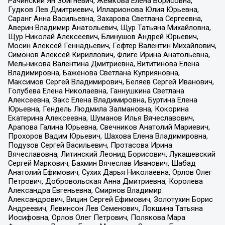
Рачинский Ян Збигневич, Жемкова Елена Борисовна,
Гудков Лев Дмитриевич, Илларионова Юлия Юрьевна,
Саранг Анна Васильевна, Захарова Светлана Сергеевна,
Аверин Владимир Анатольевич, Щур Татьяна Михайловна,
Щур Николай Алексеевич, Блинушов Андрей Юрьевич,
Мосин Алексей Геннадьевич, Гефтер Валентин Михайлович,
Симонов Алексей Кириллович, Флиге Ирина Анатольевна,
Мельникова Валентина Дмитриевна, Вититинова Елена
Владимировна, Баженова Светлана Куприяновна,
Максимов Сергей Владимирович, Беляев Сергей Иванович,
Голубева Елена Николаевна, Ганнушкина Светлана
Алексеевна, Закс Елена Владимировна, Буртина Елена
Юрьевна, Гендель Людмила Залмановна, Кокорина
Екатерина Алексеевна, Шуманов Илья Вячеславович,
Арапова Галина Юрьевна, Свечников Анатолий Мариевич,
Прохоров Вадим Юрьевич, Шахова Елена Владимировна,
Подузов Сергей Васильевич, Протасова Ирина
Вячеславовна, Литинский Леонид Борисович, Лукашевский
Сергей Маркович, Бахмин Вячеслав Иванович, Шабад
Анатолий Ефимович, Сухих Дарья Николаевна, Орлов Олег
Петрович, Добровольская Анна Дмитриевна, Королева
Александра Евгеньевна, Смирнов Владимир
Александрович, Вицин Сергей Ефимович, Золотухин Борис
Андреевич, Левинсон Лев Семенович, Локшина Татьяна
Иосифовна, Орлов Олег Петрович, Полякова Мара