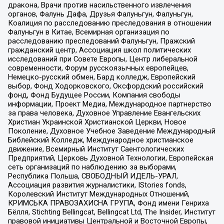
дракона, Врачи против насильственного извлечения
органов, Фалунь Дафа, Друзья Фалуньгун, Фалуньгун,
Коалиция по расследованию преследования в отношении
Фалуньгун в Китае, Всемирная организация по
расследованию преследований Фалуньгун, Пражский
гражданский центр, Ассоциация школ политических
исследований при Совете Европы, Центр либеральной
современности, Форум русскоязычных европейцев,
Немецко-русский обмен, Бард колледж, Европейский
выбор, Фонд Ходорковского, Оксфордский российский
фонд, Фонд Будущее России, Компания свободы
информации, Проект Медиа, Международное партнерство
за права человека, Духовное Управление Евангельских
Христиан Украинской Христианской Церкви, Новое
Поколение, Духовное Учебное Заведение Международный
Библейский Колледж, Международное христианское
движение, Всемирный Институт Саентологических
Предприятий, Церковь Духовной Технологии, Европейская
сеть организаций по наблюдению за выборами,
Республика Польша, СВОБОДНЫЙ ИДЕЛЬ-УРАЛ,
Ассоциация развития журналистики, IStories fonds,
Королевский Институт Международных Отношений,
КРИМСЬКА ПРАВОЗАХИСНА ГРУПА, Фонд имени Генриха
Бёлля, Stichting Bellingcat, Bellingcat Ltd, The Insider, Институт
правовой инициативы Центральной и Восточной Европы,