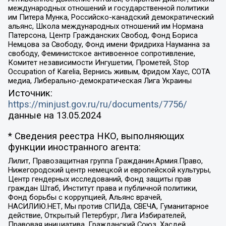
международных отношений и государственной политики
им Питера Мунка, Российско-канадский демократический
альянс, Школа международных отношений им Нормана
Патерсона, Центр Гражданских Свобод, Фонд Бориса
Немцова за Свободу, Фонд имени Фридриха Науманна за
свободу, Феминистское антивоенное сопротивление,
Комитет независимости Ингушетии, Прометей, Stop
Occupation of Karelia, Вернись живым, Фридом Хаус, СОТА
медиа, Либерально-демократическая Лига Украины
Источник:
https://minjust.gov.ru/ru/documents/7756/
данные на
13.05.2024
* Сведения реестра НКО, выполняющих
функции иностранного агента:
Лилит, Правозащитная группа Гражданин.Армия.Право,
Нижегородский центр немецкой и европейской культуры,
Центр гендерных исследований, Фонд защиты прав
граждан Штаб, Институт права и публичной политики,
Фонд борьбы с коррупцией, Альянс врачей,
НАСИЛИЮ.НЕТ, Мы против СПИДа, СВЕЧА, Гуманитарное
действие, Открытый Петербург, Лига Избирателей,
Правовая инициатива, Гражданский Союз, Хасдей