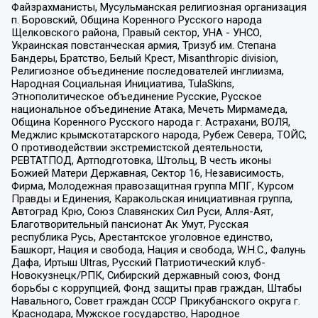
Файзрахманисты, Мусульманская религиозная организация
п. Боровский, Община Коренного Русского народа
Щелковского района, Правый сектор, УНА - УНСО,
Украинская повстанческая армия, Тризуб им. Степана
Бандеры, Братство, Белый Крест, Misanthropic division,
Религиозное объединение последователей инглиизма,
Народная Социальная Инициатива, TulaSkins,
Этнополитическое объединение Русские, Русское
национальное объединение Атака, Мечеть Мирмамеда,
Община Коренного Русского народа г. Астрахани, ВОЛЯ,
Меджлис крымскотатарского народа, Рубеж Севера, ТОЙС,
О противодействии экстремистской деятельности,
РЕВТАТПОД, Артподготовка, Штольц, В честь иконы
Божией Матери Державная, Сектор 16, Независимость,
Фирма, Молодежная правозащитная группа МПГ, Курсом
Правды и Единения, Каракольская инициативная группа,
Автоград Крю, Союз Славянских Сил Руси, Алля-Аят,
Благотворительный пансионат Ак Умут, Русская
республика Русь, Арестантское уголовное единство,
Башкорт, Нация и свобода, Нация и свобода, W.H.С., Фалунь
Дафа, Иртыш Ultras, Русский Патриотический клуб-
Новокузнецк/РПК, Сибирский державный союз, Фонд
борьбы с коррупцией, Фонд защиты прав граждан, Штабы
Навального, Совет граждан СССР Прикубанского округа г.
Краснодара, Мужское государство, Народное