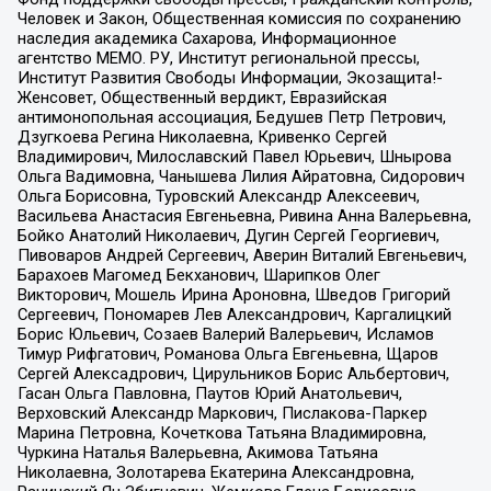
Человек и Закон, Общественная комиссия по сохранению
наследия академика Сахарова, Информационное
агентство МЕМО. РУ, Институт региональной прессы,
Институт Развития Свободы Информации, Экозащита!-
Женсовет, Общественный вердикт, Евразийская
антимонопольная ассоциация, Бедушев Петр Петрович,
Дзугкоева Регина Николаевна, Кривенко Сергей
Владимирович, Милославский Павел Юрьевич, Шнырова
Ольга Вадимовна, Чанышева Лилия Айратовна, Сидорович
Ольга Борисовна, Туровский Александр Алексеевич,
Васильева Анастасия Евгеньевна, Ривина Анна Валерьевна,
Бойко Анатолий Николаевич, Дугин Сергей Георгиевич,
Пивоваров Андрей Сергеевич, Аверин Виталий Евгеньевич,
Барахоев Магомед Бекханович, Шарипков Олег
Викторович, Мошель Ирина Ароновна, Шведов Григорий
Сергеевич, Пономарев Лев Александрович, Каргалицкий
Борис Юльевич, Созаев Валерий Валерьевич, Исламов
Тимур Рифгатович, Романова Ольга Евгеньевна, Щаров
Сергей Алексадрович, Цирульников Борис Альбертович,
Гасан Ольга Павловна, Паутов Юрий Анатольевич,
Верховский Александр Маркович, Пислакова-Паркер
Марина Петровна, Кочеткова Татьяна Владимировна,
Чуркина Наталья Валерьевна, Акимова Татьяна
Николаевна, Золотарева Екатерина Александровна,