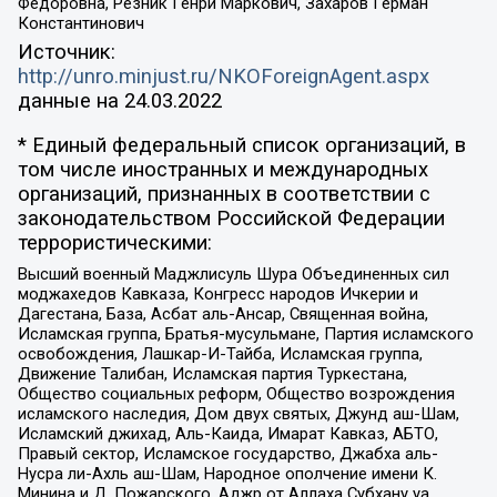
Федоровна, Резник Генри Маркович, Захаров Герман
Константинович
Источник:
http://unro.minjust.ru/NKOForeignAgent.aspx
данные на
24.03.2022
* Единый федеральный список организаций, в
том числе иностранных и международных
организаций, признанных в соответствии с
законодательством Российской Федерации
террористическими:
Высший военный Маджлисуль Шура Объединенных сил
моджахедов Кавказа, Конгресс народов Ичкерии и
Дагестана, База, Асбат аль-Ансар, Священная война,
Исламская группа, Братья-мусульмане, Партия исламского
освобождения, Лашкар-И-Тайба, Исламская группа,
Движение Талибан, Исламская партия Туркестана,
Общество социальных реформ, Общество возрождения
исламского наследия, Дом двух святых, Джунд аш-Шам,
Исламский джихад, Аль-Каида, Имарат Кавказ, АБТО,
Правый сектор, Исламское государство, Джабха аль-
Нусра ли-Ахль аш-Шам, Народное ополчение имени К.
Минина и Д. Пожарского, Аджр от Аллаха Субхану уа