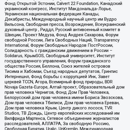
Фонд Открытой Эстонии, Calvert 22 Foundation, Канадский
украинский конгресс, Институт Макдональда-Лорье,
Украинская национальная федерация Канады,
Декабристы, Международный научный центр им Вудро
Вильсона, Свободная пресса, Возрождение, Всеукраинский
духовный центр , Риддл, Русский антивоенный комитет в
Швеции, Проект Медуза, Фонд Андрея Сахарова, Форум
свободной России, Лига Свободных Наций, Transparеncy
International, Форум Свободных Народов ПостРоссии,
Солидарность с гражданским движением в России –
Solidarus, КрымSOS, Свободный университет, Институт
государственного управления, Форум гражданского
общества Россия, Беллона, Союз жителей островов
Тисима и Хабомаи, Съезд народных депутатов, Гринпис
Интернешнл, Фонд борьбы с коррупцией Инк, Завет
церквей TCCN, Агора, Всемирный фонд природы, BDR
Novaja Gazeta-Europe, Алтай проект, Образовательный дом
прав человека Чернигов, Фонд Дом Прав Человека,
Белорусский дом прав человека имени Бориса Звозскова,
Дом прав человека Тбилиси, Дом прав человека Ереван,
Дом прав человека Крым, Центр дикого лосося, TVR
Studios, ТВ Дождь, Центр европейских исследований им
Вилфрида Мартенса, Сетевое объединение журналистов
расследователей, АЛЛАТРА, За свободную Россию,
Свободная Бурятия, Uralic, UnKremlin, Международная