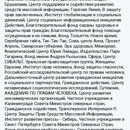
Ерушалаим, Центр поддержки и содействия развитию
средств массовой информации, Горячая Линия, В защиту
прав заключенных, Институт глобализации и социальных
движений, Центр социально-информационных инициатив
Действие, Благотворительный фонд охраны здоровья и
защиты прав граждан, Благотворительный фонд помощи
осужденным и их семьям, Фонд Тольятти, Новое время,
Серебряная тайга, Так-Так-Так, Сова, центр Анна, Проект
Апрель, Самарская губерния, Эра здоровья, Мемориал,
Аналитический Центр Юрия Левады, Издательство Парк
Гагарина, Фонд имени Андрея Рылькова, Сфера, Центр
СИБАЛЬТ, Уральская правозащитная группа, Женщины
Евразии, Институт прав человека, Фонд защиты гласности,
Российский исследовательский центр по правам человека,
Дальневосточный центр развития гражданских инициатив
и социального партнерства, Гражданское действие, Центр
независимых социологических исследований, Сутяжник,
АКАДЕМИЯ ПО ПРАВАМ ЧЕЛОВЕКА, Центр развития
некоммерческих организаций, Частное учреждение в
Калининграде Совета Министров северных стран,
Гражданское содействие, Трансперенси Интернешнл-Р,
Центр Защиты Прав Средств Массовой Информации,
Институт развития прессы - Сибирь, Частное учреждение в
Санкт-Петербурге Совета Министров Северных Стран,
Фонд поддержки свободы прессы, Гражданский контроль,