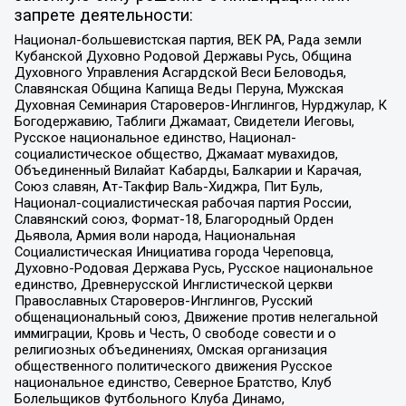
запрете деятельности:
Национал-большевистская партия, ВЕК РА, Рада земли
Кубанской Духовно Родовой Державы Русь, Община
Духовного Управления Асгардской Веси Беловодья,
Славянская Община Капища Веды Перуна, Мужская
Духовная Семинария Староверов-Инглингов, Нурджулар, К
Богодержавию, Таблиги Джамаат, Свидетели Иеговы,
Русское национальное единство, Национал-
социалистическое общество, Джамаат мувахидов,
Объединенный Вилайат Кабарды, Балкарии и Карачая,
Союз славян, Ат-Такфир Валь-Хиджра, Пит Буль,
Национал-социалистическая рабочая партия России,
Славянский союз, Формат-18, Благородный Орден
Дьявола, Армия воли народа, Национальная
Социалистическая Инициатива города Череповца,
Духовно-Родовая Держава Русь, Русское национальное
единство, Древнерусской Инглистической церкви
Православных Староверов-Инглингов, Русский
общенациональный союз, Движение против нелегальной
иммиграции, Кровь и Честь, О свободе совести и о
религиозных объединениях, Омская организация
общественного политического движения Русское
национальное единство, Северное Братство, Клуб
Болельщиков Футбольного Клуба Динамо,