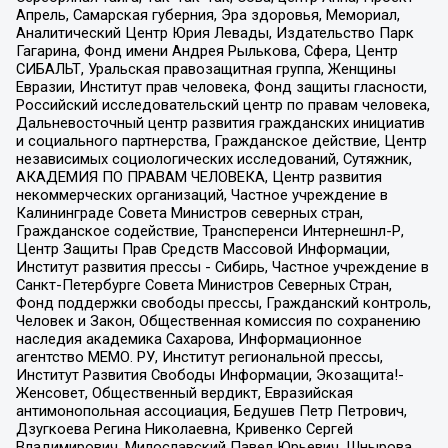
Апрель, Самарская губерния, Эра здоровья, Мемориал,
Аналитический Центр Юрия Левады, Издательство Парк
Гагарина, Фонд имени Андрея Рылькова, Сфера, Центр
СИБАЛЬТ, Уральская правозащитная группа, Женщины
Евразии, Институт прав человека, Фонд защиты гласности,
Российский исследовательский центр по правам человека,
Дальневосточный центр развития гражданских инициатив
и социального партнерства, Гражданское действие, Центр
независимых социологических исследований, Сутяжник,
АКАДЕМИЯ ПО ПРАВАМ ЧЕЛОВЕКА, Центр развития
некоммерческих организаций, Частное учреждение в
Калининграде Совета Министров северных стран,
Гражданское содействие, Трансперенси Интернешнл-Р,
Центр Защиты Прав Средств Массовой Информации,
Институт развития прессы - Сибирь, Частное учреждение в
Санкт-Петербурге Совета Министров Северных Стран,
Фонд поддержки свободы прессы, Гражданский контроль,
Человек и Закон, Общественная комиссия по сохранению
наследия академика Сахарова, Информационное
агентство МЕМО. РУ, Институт региональной прессы,
Институт Развития Свободы Информации, Экозащита!-
Женсовет, Общественный вердикт, Евразийская
антимонопольная ассоциация, Бедушев Петр Петрович,
Дзугкоева Регина Николаевна, Кривенко Сергей
Владимирович, Милославский Павел Юрьевич, Шнырова