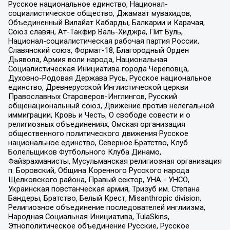
Русское национальное единство, Национал-
социалистическое общество, Джамаат мувахидов,
Объединенный Вилайат Кабарды, Балкарии и Карачая,
Союз славян, Ат-Такфир Валь-Хиджра, Пит Буль,
Национал-социалистическая рабочая партия России,
Славянский союз, Формат-18, Благородный Орден
Дьявола, Армия воли народа, Национальная
Социалистическая Инициатива города Череповца,
Духовно-Родовая Держава Русь, Русское национальное
единство, Древнерусской Инглистической церкви
Православных Староверов-Инглингов, Русский
общенациональный союз, Движение против нелегальной
иммиграции, Кровь и Честь, О свободе совести и о
религиозных объединениях, Омская организация
общественного политического движения Русское
национальное единство, Северное Братство, Клуб
Болельщиков Футбольного Клуба Динамо,
Файзрахманисты, Мусульманская религиозная организация
п. Боровский, Община Коренного Русского народа
Щелковского района, Правый сектор, УНА - УНСО,
Украинская повстанческая армия, Тризуб им. Степана
Бандеры, Братство, Белый Крест, Misanthropic division,
Религиозное объединение последователей инглиизма,
Народная Социальная Инициатива, TulaSkins,
Этнополитическое объединение Русские, Русское