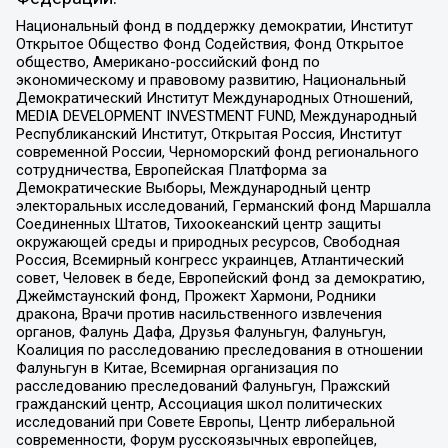
Национальный фонд в поддержку демократии, Институт
Открытое Общество Фонд Содействия, Фонд Открытое
общество, Американо-российский фонд по
экономическому и правовому развитию, Национальный
Демократический Институт Международных Отношений,
MEDIA DEVELOPMENT INVESTMENT FUND, Международный
Республиканский Институт, Открытая Россия, Институт
современной России, Черноморский фонд регионального
сотрудничества, Европейская Платформа за
Демократические Выборы, Международный центр
электоральных исследований, Германский фонд Маршалла
Соединенных Штатов, Тихоокеанский центр защиты
окружающей среды и природных ресурсов, Свободная
Россия, Всемирный конгресс украинцев, Атлантический
совет, Человек в беде, Европейский фонд за демократию,
Джеймстаунский фонд, Прожект Хармони, Родники
дракона, Врачи против насильственного извлечения
органов, Фалунь Дафа, Друзья Фалуньгун, Фалуньгун,
Коалиция по расследованию преследования в отношении
Фалуньгун в Китае, Всемирная организация по
расследованию преследований Фалуньгун, Пражский
гражданский центр, Ассоциация школ политических
исследований при Совете Европы, Центр либеральной
современности, Форум русскоязычных европейцев,