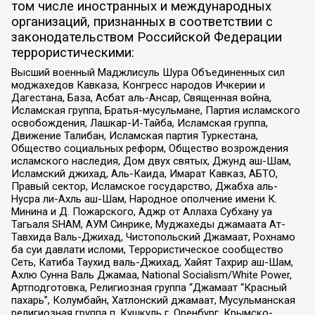
том числе иностранных и международных
организаций, признанных в соответствии с
законодательством Российской Федерации
террористическими:
Высший военный Маджлисуль Шура Объединенных сил
моджахедов Кавказа, Конгресс народов Ичкерии и
Дагестана, База, Асбат аль-Ансар, Священная война,
Исламская группа, Братья-мусульмане, Партия исламского
освобождения, Лашкар-И-Тайба, Исламская группа,
Движение Талибан, Исламская партия Туркестана,
Общество социальных реформ, Общество возрождения
исламского наследия, Дом двух святых, Джунд аш-Шам,
Исламский джихад, Аль-Каида, Имарат Кавказ, АБТО,
Правый сектор, Исламское государство, Джабха аль-
Нусра ли-Ахль аш-Шам, Народное ополчение имени К.
Минина и Д. Пожарского, Аджр от Аллаха Субхану уа
Тагьаля SHAM, АУМ Синрике, Муджахеды джамаата Ат-
Тавхида Валь-Джихад, Чистопольский Джамаат, Рохнамо
ба суи давлати исломи, Террористическое сообщество
Сеть, Катиба Таухид валь-Джихад, Хайят Тахрир аш-Шам,
Ахлю Сунна Валь Джамаа, National Socialism/White Power,
Артподготовка, Религиозная группа “Джамаат “Красный
пахарь”, Колумбайн, Хатлонский джамаат, Мусульманская
религиозная группа п. Кушкуль г. Оренбург, Крымско-