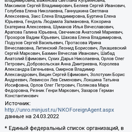
Владимировна, Баженова Светлана Куприяновна,
Максимов Сергей Владимирович, Беляев Сергей Иванович,
Голубева Елена Николаевна, Ганнушкина Светлана
Алексеевна, Закс Елена Владимировна, Буртина Елена
Юрьевна, Гендель Людмила Залмановна, Кокорина
Екатерина Алексеевна, Шуманов Илья Вячеславович,
Арапова Галина Юрьевна, Свечников Анатолий Мариевич,
Прохоров Вадим Юрьевич, Шахова Елена Владимировна,
Подузов Сергей Васильевич, Протасова Ирина
Вячеславовна, Литинский Леонид Борисович, Лукашевский
Сергей Маркович, Бахмин Вячеслав Иванович, Шабад
Анатолий Ефимович, Сухих Дарья Николаевна, Орлов Олег
Петрович, Добровольская Анна Дмитриевна, Королева
Александра Евгеньевна, Смирнов Владимир
Александрович, Вицин Сергей Ефимович, Золотухин Борис
Андреевич, Левинсон Лев Семенович, Локшина Татьяна
Иосифовна, Орлов Олег Петрович, Полякова Мара
Федоровна, Резник Генри Маркович, Захаров Герман
Константинович
Источник:
http://unro.minjust.ru/NKOForeignAgent.aspx
данные на
24.03.2022
* Единый федеральный список организаций, в