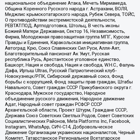
национальное объединение Атака, Мечеть Мирмамеда,
Община Коренного Русского народа г. Астрахани, ВОЛЯ,
Меджлис крымскотатарского народа, Рубеж Севера, ТОЙС,
О противодействии экстремистской деятельности,
РЕВТАТПОД, Артподготовка, Штольц, В честь иконы
Божией Матери Державная, Сектор 16, Независимость,
Фирма, Молодежная правозащитная группа МПГ, Курсом
Правды и Единения, Каракольская инициативная группа,
Автоград Крю, Союз Славянских Сил Руси, Алля-Аят,
Благотворительный пансионат Ак Умут, Русская
республика Русь, Арестантское уголовное единство,
Башкорт, Нация и свобода, Нация и свобода, W.H.С., Фалунь
Дафа, Иртыш Ultras, Русский Патриотический клуб-
Новокузнецк/РПК, Сибирский державный союз, Фонд
борьбы с коррупцией, Фонд защиты прав граждан, Штабы
Навального, Совет граждан СССР Прикубанского округа г.
Краснодара, Мужское государство, Народное
объединение русского движения, Народное движение
Адат, Народный совет граждан РСФСР СССР
Архангельской области, Проект Штурм, Граждане СССР,
Держава Союз Советских Светлых Родов, Совет Советских
Социалистических Районов, Meta Platforms Inc, Facebook,
Instagram, WhatsApp, СИЧ-С14, Добровольческое
Движение Организации украинских националистов, Черный
Комитет, Татарстанское Региональное Всетатарское