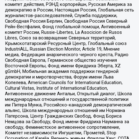
комитет действия, РЭНД корпорейшн, Русская Америка за
демократию в России, Настоящая Россия, Глобальная сеть
журналистов-расследователей, Служба поддержки,
Свободная Россия Берлин, Свободная Россия Северный
Рейн-Вестфалия, Фонд глобальной помощи, Антивоенный
комитет России, Russie-Libertes, La Asocicion de Rusos
Libres, Союз за возвращение Северных территорий,
Крымскотатарский Ресурсный Центр, Глобальный союз
IndustriALL, Russian Election Monitor, Article 19, Мнение
медиа, Федерация анархического черного креста, Радио
Свободная Европа, Германское общество изучения
Восточной Европы, Фонд имени Фридриха Эберта, XZ
gGmbH, Мобильная академия поддержки гендерной
демократии и миротворчества, Форум имени Льва
Копелева, American Councils for International Education,
Cultural Vistas, Institute of International Education,
Антивоенное движение Антальи, Открытый диалог, Школа
международных отношений и государственной политики
им Питера Мунка, Российско-канадский демократический
альянс, Школа международных отношений им Нормана
Патерсона, Центр Гражданских Свобод, Фонд Бориса
Немцова за Свободу, Фонд имени Фридриха Науманна за
свободу, Феминистское антивоенное сопротивление,
Комитет независимости Ингушетии, Прометей, Stop
Occupation of Karelia, Вернись живым, Фридом Хаус, СОТА