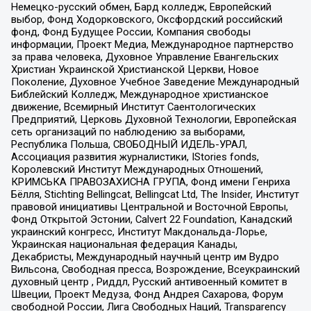
Немецко-русский обмен, Бард колледж, Европейский
выбор, Фонд Ходорковского, Оксфордский российский
фонд, Фонд Будущее России, Компания свободы
информации, Проект Медиа, Международное партнерство
за права человека, Духовное Управление Евангельских
Христиан Украинской Христианской Церкви, Новое
Поколение, Духовное Учебное Заведение Международный
Библейский Колледж, Международное христианское
движение, Всемирный Институт Саентологических
Предприятий, Церковь Духовной Технологии, Европейская
сеть организаций по наблюдению за выборами,
Республика Польша, СВОБОДНЫЙ ИДЕЛЬ-УРАЛ,
Ассоциация развития журналистики, IStories fonds,
Королевский Институт Международных Отношений,
КРИМСЬКА ПРАВОЗАХИСНА ГРУПА, Фонд имени Генриха
Бёлля, Stichting Bellingcat, Bellingcat Ltd, The Insider, Институт
правовой инициативы Центральной и Восточной Европы,
Фонд Открытой Эстонии, Calvert 22 Foundation, Канадский
украинский конгресс, Институт Макдональда-Лорье,
Украинская национальная федерация Канады,
Декабристы, Международный научный центр им Вудро
Вильсона, Свободная пресса, Возрождение, Всеукраинский
духовный центр , Риддл, Русский антивоенный комитет в
Швеции, Проект Медуза, Фонд Андрея Сахарова, Форум
свободной России, Лига Свободных Наций, Transparеncy