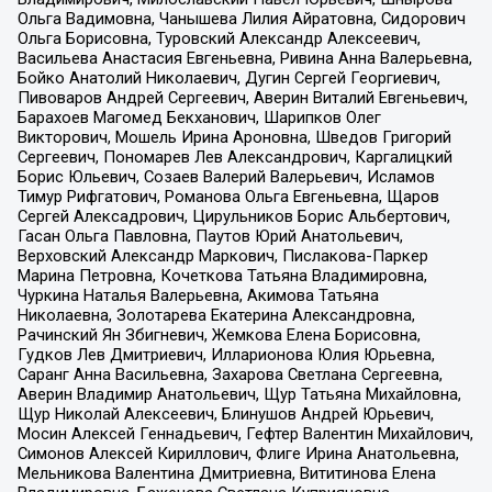
Ольга Вадимовна, Чанышева Лилия Айратовна, Сидорович
Ольга Борисовна, Туровский Александр Алексеевич,
Васильева Анастасия Евгеньевна, Ривина Анна Валерьевна,
Бойко Анатолий Николаевич, Дугин Сергей Георгиевич,
Пивоваров Андрей Сергеевич, Аверин Виталий Евгеньевич,
Барахоев Магомед Бекханович, Шарипков Олег
Викторович, Мошель Ирина Ароновна, Шведов Григорий
Сергеевич, Пономарев Лев Александрович, Каргалицкий
Борис Юльевич, Созаев Валерий Валерьевич, Исламов
Тимур Рифгатович, Романова Ольга Евгеньевна, Щаров
Сергей Алексадрович, Цирульников Борис Альбертович,
Гасан Ольга Павловна, Паутов Юрий Анатольевич,
Верховский Александр Маркович, Пислакова-Паркер
Марина Петровна, Кочеткова Татьяна Владимировна,
Чуркина Наталья Валерьевна, Акимова Татьяна
Николаевна, Золотарева Екатерина Александровна,
Рачинский Ян Збигневич, Жемкова Елена Борисовна,
Гудков Лев Дмитриевич, Илларионова Юлия Юрьевна,
Саранг Анна Васильевна, Захарова Светлана Сергеевна,
Аверин Владимир Анатольевич, Щур Татьяна Михайловна,
Щур Николай Алексеевич, Блинушов Андрей Юрьевич,
Мосин Алексей Геннадьевич, Гефтер Валентин Михайлович,
Симонов Алексей Кириллович, Флиге Ирина Анатольевна,
Мельникова Валентина Дмитриевна, Вититинова Елена