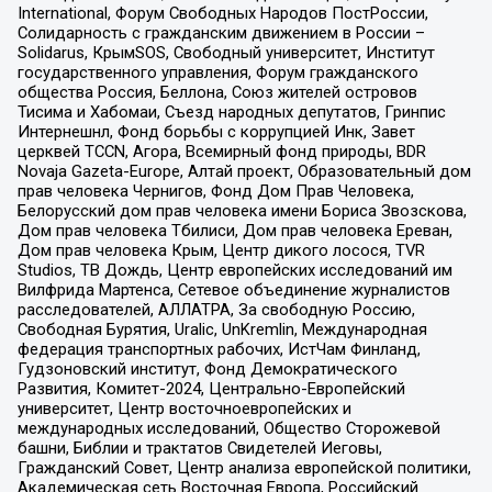
International, Форум Свободных Народов ПостРоссии,
Солидарность с гражданским движением в России –
Solidarus, КрымSOS, Свободный университет, Институт
государственного управления, Форум гражданского
общества Россия, Беллона, Союз жителей островов
Тисима и Хабомаи, Съезд народных депутатов, Гринпис
Интернешнл, Фонд борьбы с коррупцией Инк, Завет
церквей TCCN, Агора, Всемирный фонд природы, BDR
Novaja Gazeta-Europe, Алтай проект, Образовательный дом
прав человека Чернигов, Фонд Дом Прав Человека,
Белорусский дом прав человека имени Бориса Звозскова,
Дом прав человека Тбилиси, Дом прав человека Ереван,
Дом прав человека Крым, Центр дикого лосося, TVR
Studios, ТВ Дождь, Центр европейских исследований им
Вилфрида Мартенса, Сетевое объединение журналистов
расследователей, АЛЛАТРА, За свободную Россию,
Свободная Бурятия, Uralic, UnKremlin, Международная
федерация транспортных рабочих, ИстЧам Финланд,
Гудзоновский институт, Фонд Демократического
Развития, Комитет-2024, Центрально-Европейский
университет, Центр восточноевропейских и
международных исследований, Общество Сторожевой
башни, Библии и трактатов Свидетелей Иеговы,
Гражданский Совет, Центр анализа европейской политики,
Академическая сеть Восточная Европа, Российский