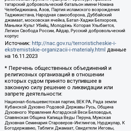
татарский добровольческий батальон имени Номана
Челебиджихана, Азов, Партия исламского возрождения
Таджикистана, Народная самооборона, Дуббайский
джамаат, московская ячейка, Батал-Хаджи Белхороев,
Маньяки Культ Убийц, Молодёжь Которая Улыбается,
Легион Свобода России, Айдар, Русский добровольческий
корпус
Источник:
http://nac.gov.ru/terroristicheskie-i-
ekstremistskie-organizacii-i-materialy.html
данные
на
16.11.2023
* Перечень общественных объединений и
религиозных организаций в отношении
которых судом принято вступившее в
законную силу решение о ликвидации или
запрете деятельности:
Национал-большевистская партия, ВЕК РА, Рада земли
Кубанской Духовно Родовой Державы Русь, Община
Духовного Управления Асгардской Веси Беловодья,
Славянская Община Капища Веды Перуна, Мужская
Духовная Семинария Староверов-Инглингов, Нурджулар, К
Богодержавию, Таблиги Джамаат, Свидетели Иеговы,