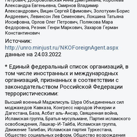
Петрович, Добровольская Анна Дмитриевна, Королева
Александра Евгеньевна, Смирнов Владимир
Александрович, Вицин Сергей Ефимович, Золотухин Борис
Андреевич, Левинсон Лев Семенович, Локшина Татьяна
Иосифовна, Орлов Олег Петрович, Полякова Мара
Федоровна, Резник Генри Маркович, Захаров Герман
Константинович
Источник:
http://unro.minjust.ru/NKOForeignAgent.aspx
данные на
24.03.2022
* Единый федеральный список организаций, в
том числе иностранных и международных
организаций, признанных в соответствии с
законодательством Российской Федерации
террористическими:
Высший военный Маджлисуль Шура Объединенных сил
моджахедов Кавказа, Конгресс народов Ичкерии и
Дагестана, База, Асбат аль-Ансар, Священная война,
Исламская группа, Братья-мусульмане, Партия исламского
освобождения, Лашкар-И-Тайба, Исламская группа,
Движение Талибан, Исламская партия Туркестана,
Общество социальных реформ, Общество возрождения