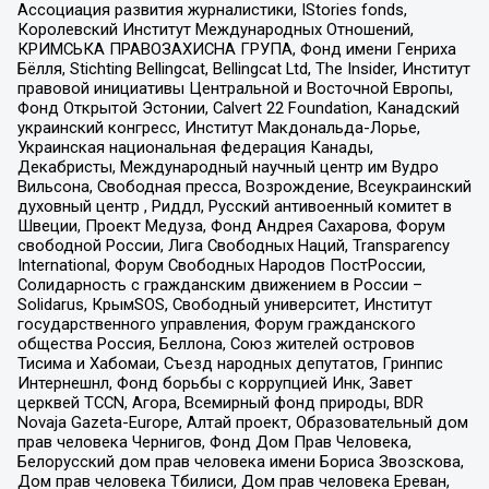
Ассоциация развития журналистики, IStories fonds,
Королевский Институт Международных Отношений,
КРИМСЬКА ПРАВОЗАХИСНА ГРУПА, Фонд имени Генриха
Бёлля, Stichting Bellingcat, Bellingcat Ltd, The Insider, Институт
правовой инициативы Центральной и Восточной Европы,
Фонд Открытой Эстонии, Calvert 22 Foundation, Канадский
украинский конгресс, Институт Макдональда-Лорье,
Украинская национальная федерация Канады,
Декабристы, Международный научный центр им Вудро
Вильсона, Свободная пресса, Возрождение, Всеукраинский
духовный центр , Риддл, Русский антивоенный комитет в
Швеции, Проект Медуза, Фонд Андрея Сахарова, Форум
свободной России, Лига Свободных Наций, Transparеncy
International, Форум Свободных Народов ПостРоссии,
Солидарность с гражданским движением в России –
Solidarus, КрымSOS, Свободный университет, Институт
государственного управления, Форум гражданского
общества Россия, Беллона, Союз жителей островов
Тисима и Хабомаи, Съезд народных депутатов, Гринпис
Интернешнл, Фонд борьбы с коррупцией Инк, Завет
церквей TCCN, Агора, Всемирный фонд природы, BDR
Novaja Gazeta-Europe, Алтай проект, Образовательный дом
прав человека Чернигов, Фонд Дом Прав Человека,
Белорусский дом прав человека имени Бориса Звозскова,
Дом прав человека Тбилиси, Дом прав человека Ереван,