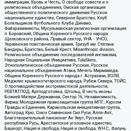
иммиграции, Кровь и Честь, О свободе совести и о
религиозных объединениях, Омская организация
общественного политического движения Русское
национальное единство, Северное Братство, Клуб
Болельщиков Футбольного Клуба Динамо,
Файзрахманисты, Мусульманская религиозная организация
п. Боровский, Община Коренного Русского народа
Щелковского района, Правый сектор, УНА - УНСО,
Украинская повстанческая армия, Тризуб им. Степана
Бандеры, Братство, Белый Крест, Misanthropic division,
Религиозное объединение последователей инглиизма,
Народная Социальная Инициатива, TulaSkins,
Этнополитическое объединение Русские, Русское
национальное объединение Атака, Мечеть Мирмамеда,
Община Коренного Русского народа г. Астрахани, ВОЛЯ,
Меджлис крымскотатарского народа, Рубеж Севера, ТОЙС,
О противодействии экстремистской деятельности,
РЕВТАТПОД, Артподготовка, Штольц, В честь иконы
Божией Матери Державная, Сектор 16, Независимость,
Фирма, Молодежная правозащитная группа МПГ, Курсом
Правды и Единения, Каракольская инициативная группа,
Автоград Крю, Союз Славянских Сил Руси, Алля-Аят,
Благотворительный пансионат Ак Умут, Русская
республика Русь, Арестантское уголовное единство,
Башкорт, Нация и свобода, Нация и свобода, W.H.С., Фалунь