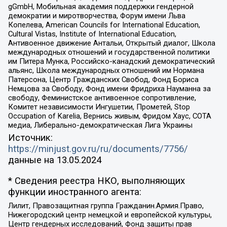
gGmbH, Мобильная академия поддержки гендерной
демократии и миротворчества, Форум имени Льва
Копелева, American Councils for International Education,
Cultural Vistas, Institute of International Education,
Антивоенное движение Антальи, Открытый диалог, Школа
международных отношений и государственной политики
им Питера Мунка, Российско-канадский демократический
альянс, Школа международных отношений им Нормана
Патерсона, Центр Гражданских Свобод, Фонд Бориса
Немцова за Свободу, Фонд имени Фридриха Науманна за
свободу, Феминистское антивоенное сопротивление,
Комитет независимости Ингушетии, Прометей, Stop
Occupation of Karelia, Вернись живым, Фридом Хаус, СОТА
медиа, Либерально-демократическая Лига Украины
Источник:
https://minjust.gov.ru/ru/documents/7756/
данные на
13.05.2024
* Сведения реестра НКО, выполняющих
функции иностранного агента:
Лилит, Правозащитная группа Гражданин.Армия.Право,
Нижегородский центр немецкой и европейской культуры,
Центр гендерных исследований, Фонд защиты прав