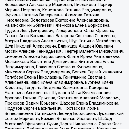
Верховский Александр Маркович, Пислакова-Паркер
Марина Петровна, Кочеткова Татьяна Владимировна,
Чуркина Наталья Валерьевна, Акимова Татьяна
Николаевна, Золотарева Екатерина Александровна,
Рачинский Ян Збигневич, Жемкова Елена Борисовна,
Гудков Лев Дмитриевич, Илларионова Юлия Юрьевна,
Саранг Анна Васильевна, Захарова Светлана Сергеевна,
Аверин Владимир Анатольевич, Щур Татьяна Михайловна,
Щур Николай Алексеевич, Блинушов Андрей Юрьевич,
Мосин Алексей Геннадьевич, Гефтер Валентин Михайлович,
Симонов Алексей Кириллович, Флиге Ирина Анатольевна,
Мельникова Валентина Дмитриевна, Вититинова Елена
Владимировна, Баженова Светлана Куприяновна,
Максимов Сергей Владимирович, Беляев Сергей Иванович,
Голубева Елена Николаевна, Ганнушкина Светлана
Алексеевна, Закс Елена Владимировна, Буртина Елена
Юрьевна, Гендель Людмила Залмановна, Кокорина
Екатерина Алексеевна, Шуманов Илья Вячеславович,
Арапова Галина Юрьевна, Свечников Анатолий Мариевич,
Прохоров Вадим Юрьевич, Шахова Елена Владимировна,
Подузов Сергей Васильевич, Протасова Ирина
Вячеславовна, Литинский Леонид Борисович, Лукашевский
Сергей Маркович, Бахмин Вячеслав Иванович, Шабад
Анатолий Ефимович, Сухих Дарья Николаевна, Орлов Олег