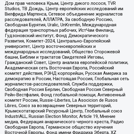
Дом прав человека Крым, Центр дикого лосося, TVR
Studios, ТВ Дождь, Центр европейских исследований им
Вилфрида Мартенса, Сетевое объединение журналистов
расследователей, АЛЛАТРА, За свободную Россию,
Свободная Бурятия, Uralic, UnKremlin, Международная
федерация транспортных рабочих, ИстЧам Финланд,
Гудзоновский институт, Фонд Демократического
Развития, Комитет-2024, Центрально-Европейский
университет, Центр восточноевропейских и
международных исследований, Общество Сторожевой
башни, Библии и трактатов Свидетелей Иеговы,
Гражданский Совет, Центр анализа европейской политики,
Академическая сеть Восточная Европа, Российский
комитет действия, РЭНД корпорейшн, Русская Америка за
демократию в России, Настоящая Россия, Глобальная сеть
журналистов-расследователей, Служба поддержки,
Свободная Россия Берлин, Свободная Россия Северный
Рейн-Вестфалия, Фонд глобальной помощи, Антивоенный
комитет России, Russie-Libertes, La Asocicion de Rusos
Libres, Союз за возвращение Северных территорий,
Крымскотатарский Ресурсный Центр, Глобальный союз
IndustriALL, Russian Election Monitor, Article 19, Мнение
медиа, Федерация анархического черного креста, Радио
Свободная Европа, Германское общество изучения
Восточной Европы, Фонд имени Фридриха Эберта, XZ