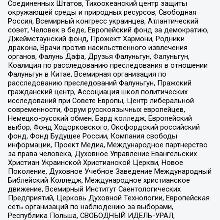
Соединенных Штатов, Тихоокеанский центр защиты
окружающей среды и природных ресурсов, Свободная
Россия, Всемирный конгресс украинцев, Атлантический
совет, Человек в беде, Европейский фонд за демократию,
Джеймстаунский фонд, Прожект Хармони, Родники
дракона, Врачи против насильственного извлечения
органов, Фалунь Дафа, Друзья Фалуньгун, Фалуньгун,
Коалиция по расследованию преследования в отношении
Фалуньгун в Китае, Всемирная организация по
расследованию преследований Фалуньгун, Пражский
гражданский центр, Ассоциация школ политических
исследований при Совете Европы, Центр либеральной
современности, Форум русскоязычных европейцев,
Немецко-русский обмен, Бард колледж, Европейский
выбор, Фонд Ходорковского, Оксфордский российский
фонд, Фонд Будущее России, Компания свободы
информации, Проект Медиа, Международное партнерство
за права человека, Духовное Управление Евангельских
Христиан Украинской Христианской Церкви, Новое
Поколение, Духовное Учебное Заведение Международный
Библейский Колледж, Международное христианское
движение, Всемирный Институт Саентологических
Предприятий, Церковь Духовной Технологии, Европейская
сеть организаций по наблюдению за выборами,
Республика Польша, СВОБОДНЫЙ ИДЕЛЬ-УРАЛ,