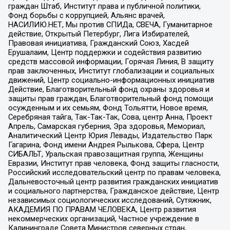
граждан Штаб, Институт права и публичной политики,
Фонд борьбы с коррупцией, Альянс врачей,
НАСИЛИЮ.НЕТ, Мы против СПИДа, СВЕЧА, Гуманитарное
действие, Открытый Петербург, Лига Избирателей,
Правовая инициатива, Гражданский Союз, Хасдей
Ерушалаим, Центр поддержки и содействия развитию
средств массовой информации, Горячая Линия, В защиту
прав заключенных, Институт глобализации и социальных
движений, Центр социально-информационных инициатив
Действие, Благотворительный фонд охраны здоровья и
защиты прав граждан, Благотворительный фонд помощи
осужденным и их семьям, Фонд Тольятти, Новое время,
Серебряная тайга, Так-Так-Так, Сова, центр Анна, Проект
Апрель, Самарская губерния, Эра здоровья, Мемориал,
Аналитический Центр Юрия Левады, Издательство Парк
Гагарина, Фонд имени Андрея Рылькова, Сфера, Центр
СИБАЛЬТ, Уральская правозащитная группа, Женщины
Евразии, Институт прав человека, Фонд защиты гласности,
Российский исследовательский центр по правам человека,
Дальневосточный центр развития гражданских инициатив
и социального партнерства, Гражданское действие, Центр
независимых социологических исследований, Сутяжник,
АКАДЕМИЯ ПО ПРАВАМ ЧЕЛОВЕКА, Центр развития
некоммерческих организаций, Частное учреждение в
Калининграде Совета Министров северных стран,