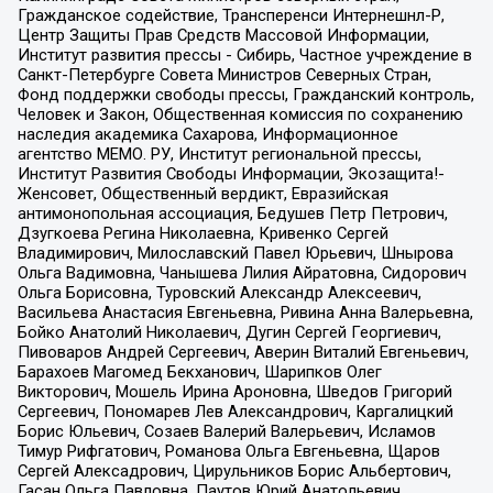
Гражданское содействие, Трансперенси Интернешнл-Р,
Центр Защиты Прав Средств Массовой Информации,
Институт развития прессы - Сибирь, Частное учреждение в
Санкт-Петербурге Совета Министров Северных Стран,
Фонд поддержки свободы прессы, Гражданский контроль,
Человек и Закон, Общественная комиссия по сохранению
наследия академика Сахарова, Информационное
агентство МЕМО. РУ, Институт региональной прессы,
Институт Развития Свободы Информации, Экозащита!-
Женсовет, Общественный вердикт, Евразийская
антимонопольная ассоциация, Бедушев Петр Петрович,
Дзугкоева Регина Николаевна, Кривенко Сергей
Владимирович, Милославский Павел Юрьевич, Шнырова
Ольга Вадимовна, Чанышева Лилия Айратовна, Сидорович
Ольга Борисовна, Туровский Александр Алексеевич,
Васильева Анастасия Евгеньевна, Ривина Анна Валерьевна,
Бойко Анатолий Николаевич, Дугин Сергей Георгиевич,
Пивоваров Андрей Сергеевич, Аверин Виталий Евгеньевич,
Барахоев Магомед Бекханович, Шарипков Олег
Викторович, Мошель Ирина Ароновна, Шведов Григорий
Сергеевич, Пономарев Лев Александрович, Каргалицкий
Борис Юльевич, Созаев Валерий Валерьевич, Исламов
Тимур Рифгатович, Романова Ольга Евгеньевна, Щаров
Сергей Алексадрович, Цирульников Борис Альбертович,
Гасан Ольга Павловна, Паутов Юрий Анатольевич,