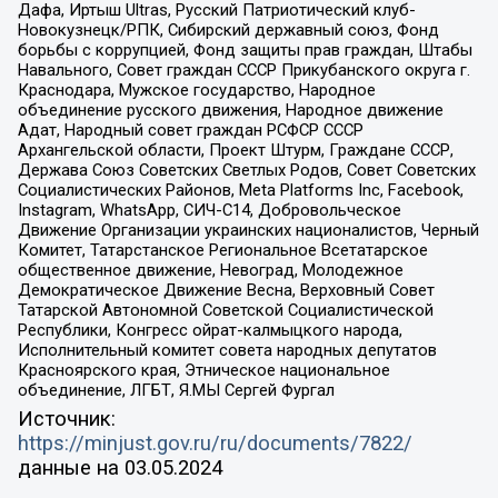
Дафа, Иртыш Ultras, Русский Патриотический клуб-
Новокузнецк/РПК, Сибирский державный союз, Фонд
борьбы с коррупцией, Фонд защиты прав граждан, Штабы
Навального, Совет граждан СССР Прикубанского округа г.
Краснодара, Мужское государство, Народное
объединение русского движения, Народное движение
Адат, Народный совет граждан РСФСР СССР
Архангельской области, Проект Штурм, Граждане СССР,
Держава Союз Советских Светлых Родов, Совет Советских
Социалистических Районов, Meta Platforms Inc, Facebook,
Instagram, WhatsApp, СИЧ-С14, Добровольческое
Движение Организации украинских националистов, Черный
Комитет, Татарстанское Региональное Всетатарское
общественное движение, Невоград, Молодежное
Демократическое Движение Весна, Верховный Совет
Татарской Автономной Советской Социалистической
Республики, Конгресс ойрат-калмыцкого народа,
Исполнительный комитет совета народных депутатов
Красноярского края, Этническое национальное
объединение, ЛГБТ, Я.МЫ Сергей Фургал
Источник:
https://minjust.gov.ru/ru/documents/7822/
данные на
03.05.2024