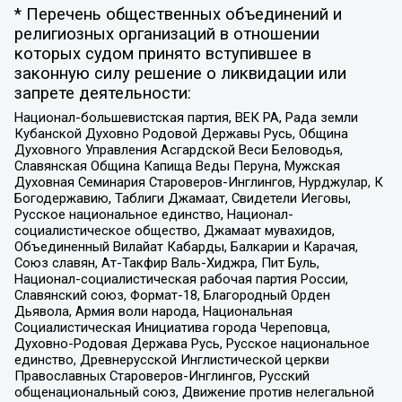
* Перечень общественных объединений и
религиозных организаций в отношении
которых судом принято вступившее в
законную силу решение о ликвидации или
запрете деятельности:
Национал-большевистская партия, ВЕК РА, Рада земли
Кубанской Духовно Родовой Державы Русь, Община
Духовного Управления Асгардской Веси Беловодья,
Славянская Община Капища Веды Перуна, Мужская
Духовная Семинария Староверов-Инглингов, Нурджулар, К
Богодержавию, Таблиги Джамаат, Свидетели Иеговы,
Русское национальное единство, Национал-
социалистическое общество, Джамаат мувахидов,
Объединенный Вилайат Кабарды, Балкарии и Карачая,
Союз славян, Ат-Такфир Валь-Хиджра, Пит Буль,
Национал-социалистическая рабочая партия России,
Славянский союз, Формат-18, Благородный Орден
Дьявола, Армия воли народа, Национальная
Социалистическая Инициатива города Череповца,
Духовно-Родовая Держава Русь, Русское национальное
единство, Древнерусской Инглистической церкви
Православных Староверов-Инглингов, Русский
общенациональный союз, Движение против нелегальной