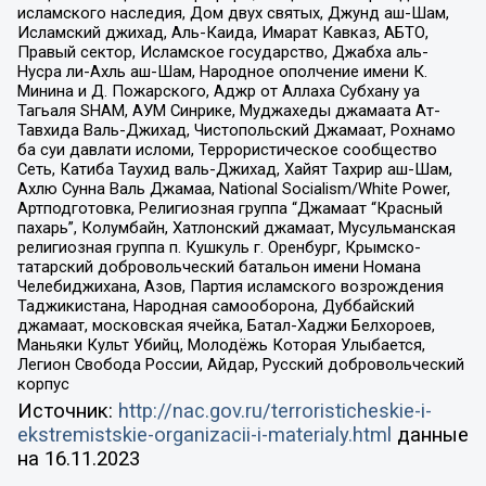
исламского наследия, Дом двух святых, Джунд аш-Шам,
Исламский джихад, Аль-Каида, Имарат Кавказ, АБТО,
Правый сектор, Исламское государство, Джабха аль-
Нусра ли-Ахль аш-Шам, Народное ополчение имени К.
Минина и Д. Пожарского, Аджр от Аллаха Субхану уа
Тагьаля SHAM, АУМ Синрике, Муджахеды джамаата Ат-
Тавхида Валь-Джихад, Чистопольский Джамаат, Рохнамо
ба суи давлати исломи, Террористическое сообщество
Сеть, Катиба Таухид валь-Джихад, Хайят Тахрир аш-Шам,
Ахлю Сунна Валь Джамаа, National Socialism/White Power,
Артподготовка, Религиозная группа “Джамаат “Красный
пахарь”, Колумбайн, Хатлонский джамаат, Мусульманская
религиозная группа п. Кушкуль г. Оренбург, Крымско-
татарский добровольческий батальон имени Номана
Челебиджихана, Азов, Партия исламского возрождения
Таджикистана, Народная самооборона, Дуббайский
джамаат, московская ячейка, Батал-Хаджи Белхороев,
Маньяки Культ Убийц, Молодёжь Которая Улыбается,
Легион Свобода России, Айдар, Русский добровольческий
корпус
Источник:
http://nac.gov.ru/terroristicheskie-i-
ekstremistskie-organizacii-i-materialy.html
данные
на
16.11.2023