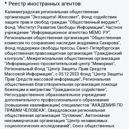
* Реестр иностранных агентов:
Калининградская региональная общественная организация "Экозащита!-Женсовет", Фонд содействия защите прав и свобод граждан "Общественный вердикт", Фонд "Институт Развития Свободы Информации", Частное учреждение "Информационное агентство МЕМО. РУ", Региональная общественная организация "Общественная комиссия по сохранению наследия академика Сахарова", Фонд поддержки свободы прессы, Санкт-Петербургская общественная правозащитная организация "Гражданский контроль", Межрегиональная общественная организация "Информационно-просветительский центр "Мемориал", Региональный Фонд "Центр Защиты Прав Средств Массовой Информации", с 05.12.2023 Фонд "Центр Защиты Прав Средств массовой информации", Региональная общественная благотворительная организация помощи беженцам и мигрантам "Гражданское содействие", Негосударственное образовательное учреждение дополнительного профессионального образования (повышение квалификации) специалистов "АКАДЕМИЯ ПО ПРАВАМ ЧЕЛОВЕКА", Свердловская региональная общественная организация "Сутяжник", Автономная некоммерческая организация "Центр независимых социологических исследований", Союз общественных объединений "Российский исследовательский центр по правам человека", Региональное общественное учреждение научно-информационный центр "МЕМОРИАЛ", Некоммерческая организация "Фонд защиты гласности", Автономная некоммерческая организация "Институт прав человека", Городская общественная организация "Екатеринбургское общество "МЕМОРИАЛ", Городская общественная организация "Рязанское историко-просветительское и правозащитное общество "Мемориал" (Рязанский Мемориал), Челябинский региональный орган общественной самодеятельности – женское общественное объединение "Женщины Евразии", Челябинский региональный орган общественной самодеятельности "Уральская правозащитная группа", Фонд содействия защите здоровья и социальной справедливости имени Андрея Рылькова, Автономная Некоммерческая Организация "Аналитический Центр Юрия Левады", Автономная некоммерческая организация социальной поддержки населения "Проект Апрель", Региональная общественная организация помощи женщинам и детям, находящимся в кризисной ситуации "Информационно-методический центр "Анна", Фонд содействия развитию массовых коммуникаций и правовому просвещению "Так-так-Так", Фонд содействия устойчивому развитию "Серебряная тайга", Свердловский региональный общественный фонд социальных проектов "Новое время", "Idel.Реалии", Кавказ.Реалии, Крым.Реалии, Телеканал Настоящее Время, Татаро-башкирская служба Радио Свобода (Azatliq Radiosi), Радио Свободная Европа/Радио Свобода (PCE/PC), "Сибирь.Реалии", "Фактограф", Благотворительный фонд помощи осужденным и их семьям, Автономная некоммерческая организация "Институт глобализации и социальных движений", Фонд "В защиту прав заключенных", Частное учреждение "Центр поддержки и содействия развитию средств массовой информации", Пензенский региональный общественный благотворительный фонд "Гражданский союз", "Север.Реалии", Некоммерческая организация Фонд "Правовая инициатива", Общество с ограниченной ответственностью "Радио Свободная Европа/Радио Свобода", Чешское информационное агентство "MEDIUM-ORIENT", Красноярская региональная общественная организация "Мы против СПИДа", Камалягин Денис Николаевич, Маркелов Сергей Евгеньевич, Пономарев Лев Александрович, Савицкая Людмила Алексеевна, Автономная некоммерческая организация "Центр по работе с проблемой насилия "НАСИЛИЮ.НЕТ", Межрегиональный профессиональный союз работников здравоохранения "Альянс врачей", Юридическое лицо, зарегистрированное в Латвийской Республике, SIA "Medusa Project" (регистрационный номер 40103797863, дата регистрации 10.06.2014), Некоммерческая организация "Фонд по борьбе с коррупцией", Автономная некоммерческая организация "Институт права и публичной политики", Баданин Роман Сергеевич, Гликин Максим Александрович, Железнова Мария Михайловна, Лукьянова Юлия Сергеевна, Маетная Елизавета Витальевна, Маняхин Петр Борисович, Чуракова Ольга Владимировна, Ярош Юлия Петровна, Юридическое лицо "The Insider SIA", зарегистрированное в Риге, Латвийская Республика (дата регистрации 26.06.2015), являющееся администратором доменного имени интернет-издания "The Insider SIA", https://theins.ru, Постернак Алексей Евгеньевич, Рубин Михаил Аркадьевич, Анин Роман Александрович, Юридическое лицо Istories fonds, зарегистрированное в Латвийской Республике (регистрационный номер 50008295751, дата регистрации 24.02.2020), Великовский Дмитрий Александрович, Долинина Ирина Николаевна, Мароховская Алеся Алексеевна, Шлейнов Роман Юрьевич, Шмагун Олеся Валентиновна, Общество с ограниченной ответственностью "Альтаир 2021", Общество с ограниченной ответственностью "Вега 2021", Общество с ограниченной ответственностью "Главный редактор 2021", Общество с ограниченной ответственностью "Ромашки монолит", Важенков Артем Валерьевич, Ивановская областная общественная организация "Центр гендерных исследований", Гурман Юрий Альбертович, Медиапроект "ОВД-Инфо", Егоров Владимир Владимирович, Жилинский Владимир Александрович, Общество с ограниченной ответственностью "ЗП", Иванова София Юрьевна, Карезина Инна Павловна, Кильтау Екатерина Викторовна, Петров Алексей Викторович, Пискунов Сергей Евгеньевич, Смирнов Сергей Сергеевич, Тихонов Михаил Сергеевич, Общество с ограниченной ответственностью "ЖУРНАЛИСТ-ИНОСТРАННЫЙ АГЕНТ", Арапова Галина Юрьевна, Вольтская Татьяна Анатольевна, Американская компания "Mason G.E.S. Anonymous Foundation" (США), являющаяся владельцем интернет-издания https://mnews.world/, Компания "Stichting Bellingcat", зарегистрированная в Нидерландах (дата регистрации 11.07.2018), Захаров Андрей Вячеславович, Клепиковская Екатерина Дмитриевна, Общество с ограниченной ответственностью "МЕМО", Перл Роман Александрович, Симонов Евгений Алексеевич, Соловьева Елена Анатольевна, Сотников Даниил Владимирович, Сурначева Елизавета Дмитриевна, Автономная некоммерческая организация по защите прав человека и информированию населения "Якутия – Наше Мнение", Общество с ограниченной ответственностью "Москоу диджитал медиа", с 26.01.2023 Общество с ограниченной ответственностью "Чайка Белые сады", Ветошкина Валерия Валерьевна, Заговора Максим Александрович, Межрегиональное общественное движение "Российская ЛГБТ - сеть", Оленичев Максим Владимирович, Павлов Иван Юрьевич, Скворцова Елена Сергеевна, Общество с ограниченной ответственностью "Как бы инагент", Кочетков Игорь Викторович, Общество с ограниченной ответственностью "Честные выборы", Еланчик Олег Александрович, Общество с ограниченной ответственностью "Нобелевский призыв", Гималова Регина Эмилевна, Григорьев Андрей Валерьевич, Григорьева Алина Александровна, Ассоциация по содействию защите прав призывников, альтернативнослужащих и военнослужащих "Правозащитная группа "Гражданин.Армия.Право", Хисамова Регина Фаритовна, Автономная некоммерческая организация по реализации социально-правовых программ "Лилит", Дальневосточное общественное движение "Маяк", Санкт-Петербургская ЛГБТ-инициативная группа "Выход", Инициативная группа ЛГБТ+ "Реверс", Алексеев Андрей Викторович, Бекбулатова Таисия Львовна, Беляев Иван Михайлович, Владыкина Елена Сергеевна, Гельман Марат Александрович, Никульшина Вероника Юрьевна, Толоконникова Надежда Андреевна, Шендерович Виктор Анатольевич, Общество с ограниченной ответственностью "Данное сообщение", Общество с ограниченной ответственностью Издательский дом "Новая глава", Айнбиндер Александра Александровна, Московский комьюнити-центр для ЛГБТ+инициатив, Благотворительный фонд развития филантропии, Deutsche Welle (Германия, Kurt-Schumacher-Strasse 3, 53113 Bonn), Борзунова Мария Михайловна, Воробьев Виктор Викторович, Голубева Анна Львовна, Константинова Алла Михайловна, Малкова Ирина Владимировна, Мурадов Мурад Абдулгалимович, Осетинская Елизавета Николаевна, Понасенков Евгений Николаевич, Ганапольский Матвей Юрьевич, Киселев Евгений Алексеевич, Борухович Ирина Григорьевна, Дремин Иван Тимофеевич, Дубровский Дмитрий Викторович, Красноярская региональная общественная организация поддержки и развития альтернативных образовательных технологий и межкультурных коммуникаций "ИНТЕРРА", Маяковская Екатерина Алексеевна, Фейгин Марк Захарович, Филимонов Андрей Викторович, Дзугкоева Регина Николаевна, Доброхотов Роман Александрович, Дудь Юрий Александрович, Елкин Сергей Владимирович, Кругликов Кирилл Игоревич, Сабунаева Мария Леонидовна, Семенов Алексей Владимирович, Шаинян Карен Багратович, Шульман Екатерина Михайловна, Асафьев Артур Валерьевич, Вахштайн Виктор Семенович, Венедиктов Алексей Алексеевич, Лушникова Екатерина Евгеньевна, Волков Леонид Михайлович, Невзоров Александр Глебович, Пархоменко Сергей Борисович, Сироткин Ярослав Николаевич, Кара-Мурза Владимир Владимирович, Баранова Наталья Владимировна, Гозман Леонид Яковлевич, Кагарлицкий Борис Юльевич, Климарев Михаил Валерьевич, Милов Владимир Станиславович, Автономная некоммерческая организация Краснодарский центр современного искусства "Типография", Моргенштерн Алишер Тагирович, Соболь Любовь Эдуардовна, Общество с ограниченной ответственностью "ЛИЗА НОРМ", Каспаров Гарри Кимович, Ходорковский Михаил Борисович, Общество с ограниченной ответственностью "Апрельские тезисы", Данилович Ирина Брониславовна, Кашин Олег Владимирович, Петров Николай Владимирович, Пивоваров Алексей Владимирович, Соколов Михаил Владимирович, Цветкова Юлия Владимировна, Чичваркин Евгений Александрович, Комитет против пыток/Команда против пыток, Общество с ограниченной ответственностью "Первый научный", Общество с ограниченной ответственностью "Вертолет и ко", Белоцерковская Вероника Борисовна, Кац Максим Евгеньевич, Лазарева Татьяна Юрьевна, Шаведдинов Руслан Табризович, Яшин Илья Валерьевич, Общество с ограниченной ответственностью "Иноагент ААВ", Алешковский Дмитрий Петрович, Альбац Евгения Марковна, Быков Дмитрий Львович, Галямина Юлия Евгеньевна, Лойко Сергей Леонидович, Мартынов Кирилл Константинович, Медведев Сергей Александрович, Крашенинников Федор Геннадиевич, Гордеева Катерина Вл