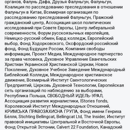
органов, Фалунь Дафа, Друзья Фалуньгун, Фалуньгун,
Коалиция по расследованию преследования в отношении
Фалуньгун в Китае, Всемирная организация по
расследованию преследований Фалуньгун, Пражский
гражданский центр, Ассоциация школ политических
исследований при Совете Европы, Центр либеральной
современности, Форум русскоязычных европейцев,
Немецко-русский обмен, Бард колледж, Европейский
выбор, Фонд Ходорковского, Оксфордский российский
фонд, Фонд Будущее России, Компания свободы
информации, Проект Медиа, Международное партнерство
за права человека, Духовное Управление Евангельских
Христиан Украинской Христианской Церкви, Новое
Поколение, Духовное Учебное Заведение Международный
Библейский Колледж, Международное христианское
движение, Всемирный Институт Саентологических
Предприятий, Церковь Духовной Технологии, Европейская
сеть организаций по наблюдению за выборами,
Республика Польша, СВОБОДНЫЙ ИДЕЛЬ-УРАЛ,
Ассоциация развития журналистики, IStories fonds,
Королевский Институт Международных Отношений,
КРИМСЬКА ПРАВОЗАХИСНА ГРУПА, Фонд имени Генриха
Бёлля, Stichting Bellingcat, Bellingcat Ltd, The Insider, Институт
правовой инициативы Центральной и Восточной Европы,
Фонд Открытой Эстонии, Calvert 22 Foundation, Канадский