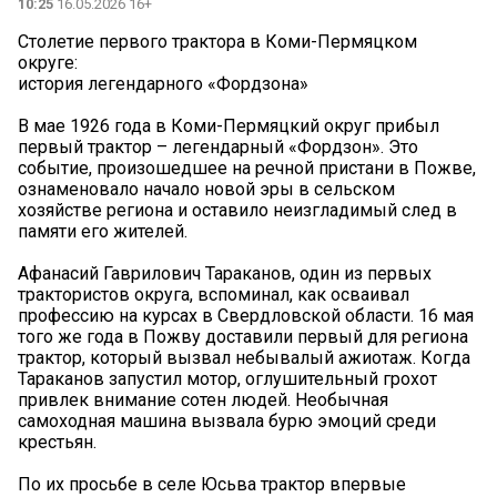
10:25
16.05.2026 16+
Столетие первого трактора в Коми-Пермяцком
округе:
история легендарного «Фордзона»
В мае 1926 года в Коми-Пермяцкий округ прибыл
первый трактор – легендарный «Фордзон». Это
событие, произошедшее на речной пристани в Пожве,
ознаменовало начало новой эры в сельском
хозяйстве региона и оставило неизгладимый след в
памяти его жителей.
Афанасий Гаврилович Тараканов, один из первых
трактористов округа, вспоминал, как осваивал
профессию на курсах в Свердловской области. 16 мая
того же года в Пожву доставили первый для региона
трактор, который вызвал небывалый ажиотаж. Когда
Тараканов запустил мотор, оглушительный грохот
привлек внимание сотен людей. Необычная
самоходная машина вызвала бурю эмоций среди
крестьян.
По их просьбе в селе Юсьва трактор впервые