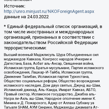
Источник:
http://unro.minjust.ru/NKOForeignAgent.aspx
данные на
24.03.2022
* Единый федеральный список организаций, в
том числе иностранных и международных
организаций, признанных в соответствии с
законодательством Российской Федерации
террористическими:
Высший военный Маджлисуль Шура Объединенных сил
моджахедов Кавказа, Конгресс народов Ичкерии и
Дагестана, База, Асбат аль-Ансар, Священная война,
Исламская группа, Братья-мусульмане, Партия исламского
освобождения, Лашкар-И-Тайба, Исламская группа,
Движение Талибан, Исламская партия Туркестана,
Общество социальных реформ, Общество возрождения
исламского наследия, Дом двух святых, Джунд аш-Шам,
Исламский джихад, Аль-Каида, Имарат Кавказ, АБТО,
Правый сектор, Исламское государство, Джабха аль-
Нусра ли-Ахль аш-Шам, Народное ополчение имени К.
Минина и Д. Пожарского, Аджр от Аллаха Субхану уа
Тагьаля SHAM, АУМ Синрике, Муджахеды джамаата Ат-