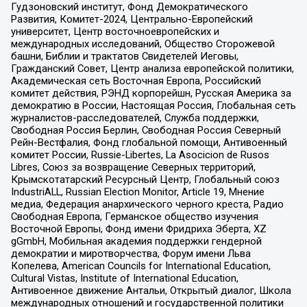
Гудзоновский институт, Фонд Демократического
Развития, Комитет-2024, Центрально-Европейский
университет, Центр восточноевропейских и
международных исследований, Общество Сторожевой
башни, Библии и трактатов Свидетелей Иеговы,
Гражданский Совет, Центр анализа европейской политики,
Академическая сеть Восточная Европа, Российский
комитет действия, РЭНД корпорейшн, Русская Америка за
демократию в России, Настоящая Россия, Глобальная сеть
журналистов-расследователей, Служба поддержки,
Свободная Россия Берлин, Свободная Россия Северный
Рейн-Вестфалия, Фонд глобальной помощи, Антивоенный
комитет России, Russie-Libertes, La Asocicion de Rusos
Libres, Союз за возвращение Северных территорий,
Крымскотатарский Ресурсный Центр, Глобальный союз
IndustriALL, Russian Election Monitor, Article 19, Мнение
медиа, Федерация анархического черного креста, Радио
Свободная Европа, Германское общество изучения
Восточной Европы, Фонд имени Фридриха Эберта, XZ
gGmbH, Мобильная академия поддержки гендерной
демократии и миротворчества, Форум имени Льва
Копелева, American Councils for International Education,
Cultural Vistas, Institute of International Education,
Антивоенное движение Антальи, Открытый диалог, Школа
международных отношений и государственной политики