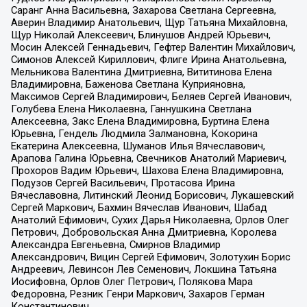
Саранг Анна Васильевна, Захарова Светлана Сергеевна,
Аверин Владимир Анатольевич, Щур Татьяна Михайловна,
Щур Николай Алексеевич, Блинушов Андрей Юрьевич,
Мосин Алексей Геннадьевич, Гефтер Валентин Михайлович,
Симонов Алексей Кириллович, Флиге Ирина Анатольевна,
Мельникова Валентина Дмитриевна, Вититинова Елена
Владимировна, Баженова Светлана Куприяновна,
Максимов Сергей Владимирович, Беляев Сергей Иванович,
Голубева Елена Николаевна, Ганнушкина Светлана
Алексеевна, Закс Елена Владимировна, Буртина Елена
Юрьевна, Гендель Людмила Залмановна, Кокорина
Екатерина Алексеевна, Шуманов Илья Вячеславович,
Арапова Галина Юрьевна, Свечников Анатолий Мариевич,
Прохоров Вадим Юрьевич, Шахова Елена Владимировна,
Подузов Сергей Васильевич, Протасова Ирина
Вячеславовна, Литинский Леонид Борисович, Лукашевский
Сергей Маркович, Бахмин Вячеслав Иванович, Шабад
Анатолий Ефимович, Сухих Дарья Николаевна, Орлов Олег
Петрович, Добровольская Анна Дмитриевна, Королева
Александра Евгеньевна, Смирнов Владимир
Александрович, Вицин Сергей Ефимович, Золотухин Борис
Андреевич, Левинсон Лев Семенович, Локшина Татьяна
Иосифовна, Орлов Олег Петрович, Полякова Мара
Федоровна, Резник Генри Маркович, Захаров Герман
Константинович