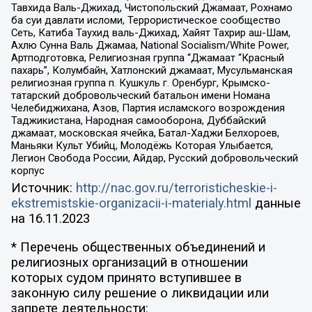
Тавхида Валь-Джихад, Чистопольский Джамаат, Рохнамо
ба суи давлати исломи, Террористическое сообщество
Сеть, Катиба Таухид валь-Джихад, Хайят Тахрир аш-Шам,
Ахлю Сунна Валь Джамаа, National Socialism/White Power,
Артподготовка, Религиозная группа “Джамаат “Красный
пахарь”, Колумбайн, Хатлонский джамаат, Мусульманская
религиозная группа п. Кушкуль г. Оренбург, Крымско-
татарский добровольческий батальон имени Номана
Челебиджихана, Азов, Партия исламского возрождения
Таджикистана, Народная самооборона, Дуббайский
джамаат, московская ячейка, Батал-Хаджи Белхороев,
Маньяки Культ Убийц, Молодёжь Которая Улыбается,
Легион Свобода России, Айдар, Русский добровольческий
корпус
Источник:
http://nac.gov.ru/terroristicheskie-i-
ekstremistskie-organizacii-i-materialy.html
данные
на
16.11.2023
* Перечень общественных объединений и
религиозных организаций в отношении
которых судом принято вступившее в
законную силу решение о ликвидации или
запрете деятельности: