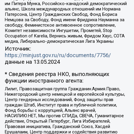
им Питера Мунка, Российско-канадский демократический
альянс, Школа международных отношений им Нормана
Патерсона, Центр Гражданских Свобод, Фонд Бориса
Немцова за Свободу, Фонд имени Фридриха Науманна за
свободу, Феминистское антивоенное сопротивление,
Комитет независимости Ингушетии, Прометей, Stop
Occupation of Karelia, Вернись живым, Фридом Хаус, СОТА
медиа, Либерально-демократическая Лига Украины
Источник:
https://minjust.gov.ru/ru/documents/7756/
данные на
13.05.2024
* Сведения реестра НКО, выполняющих
функции иностранного агента:
Лилит, Правозащитная группа Гражданин.Армия.Право,
Нижегородский центр немецкой и европейской культуры,
Центр гендерных исследований, Фонд защиты прав
граждан Штаб, Институт права и публичной политики,
Фонд борьбы с коррупцией, Альянс врачей,
НАСИЛИЮ.НЕТ, Мы против СПИДа, СВЕЧА, Гуманитарное
действие, Открытый Петербург, Лига Избирателей,
Правовая инициатива, Гражданский Союз, Хасдей
Ерушалаим, Центр поддержки и содействия развитию