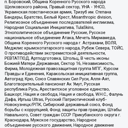
п. Боровский, Община Коренного Русского народа
Щелковского района, Правый сектор, УНА - УНСО,
Украинская повстанческая армия, Тризуб им. Степана
Бандеры, Братство, Белый Крест, Misanthropic division,
Религиозное объединение последователей инглиизма,
Народная Социальная Инициатива, TulaSkins,
Этнополитическое объединение Русские, Русское
национальное объединение Атака, Мечеть Мирмамеда,
Община Коренного Русского народа г. Астрахани, ВОЛЯ,
Меджлис крымскотатарского народа, Рубеж Севера, ТОЙС,
О противодействии экстремистской деятельности,
РЕВТАТПОД, Артподготовка, Штольц, В честь иконы
Божией Матери Державная, Сектор 16, Независимость,
Фирма, Молодежная правозащитная группа МПГ, Курсом
Правды и Единения, Каракольская инициативная группа,
Автоград Крю, Союз Славянских Сил Руси, Алля-Аят,
Благотворительный пансионат Ак Умут, Русская
республика Русь, Арестантское уголовное единство,
Башкорт, Нация и свобода, Нация и свобода, W.H.С., Фалунь
Дафа, Иртыш Ultras, Русский Патриотический клуб-
Новокузнецк/РПК, Сибирский державный союз, Фонд
борьбы с коррупцией, Фонд защиты прав граждан, Штабы
Навального, Совет граждан СССР Прикубанского округа г.
Краснодара, Мужское государство, Народное
объединение русского движения, Народное движение