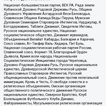
Национал-большевистская партия, ВЕК РА, Рада земли
Кубанской Духовно Родовой Державы Русь, Община
Духовного Управления Асгардской Веси Беловодья,
Славянская Община Капища Веды Перуна, Мужская
Духовная Семинария Староверов-Инглингов, Нурджулар, К
Богодержавию, Таблиги Джамаат, Свидетели Иеговы,
Русское национальное единство, Национал-
социалистическое общество, Джамаат мувахидов,
Объединенный Вилайат Кабарды, Балкарии и Карачая,
Союз славян, Ат-Такфир Валь-Хиджра, Пит Буль,
Национал-социалистическая рабочая партия России,
Славянский союз, Формат-18, Благородный Орден
Дьявола, Армия воли народа, Национальная
Социалистическая Инициатива города Череповца,
Духовно-Родовая Держава Русь, Русское национальное
единство, Древнерусской Инглистической церкви
Православных Староверов-Инглингов, Русский
общенациональный союз, Движение против нелегальной
иммиграции, Кровь и Честь, О свободе совести и о
религиозных объединениях, Омская организация
общественного политического движения Русское
национальное единство, Северное Братство, Клуб
Болельщиков Футбольного Клуба Динамо,
Файзрахманисты, Мусульманская религиозная организация