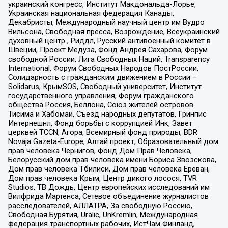
украинский конгресс, Институт Макдональда-Лорье,
Украинская национальная федерация Канады,
Декабристы, Международный научный центр им Вудро
Вильсона, Свободная пресса, Возрождение, Всеукраинский
духовный центр , Риддл, Русский антивоенный комитет в
Швеции, Проект Медуза, Фонд Андрея Сахарова, Форум
свободной России, Лига Свободных Наций, Transparеncy
International, Форум Свободных Народов ПостРоссии,
Солидарность с гражданским движением в России –
Solidarus, КрымSOS, Свободный университет, Институт
государственного управления, Форум гражданского
общества Россия, Беллона, Союз жителей островов
Тисима и Хабомаи, Съезд народных депутатов, Гринпис
Интернешнл, Фонд борьбы с коррупцией Инк, Завет
церквей TCCN, Агора, Всемирный фонд природы, BDR
Novaja Gazeta-Europe, Алтай проект, Образовательный дом
прав человека Чернигов, Фонд Дом Прав Человека,
Белорусский дом прав человека имени Бориса Звозскова,
Дом прав человека Тбилиси, Дом прав человека Ереван,
Дом прав человека Крым, Центр дикого лосося, TVR
Studios, ТВ Дождь, Центр европейских исследований им
Вилфрида Мартенса, Сетевое объединение журналистов
расследователей, АЛЛАТРА, За свободную Россию,
Свободная Бурятия, Uralic, UnKremlin, Международная
федерация транспортных рабочих, ИстЧам Финланд,