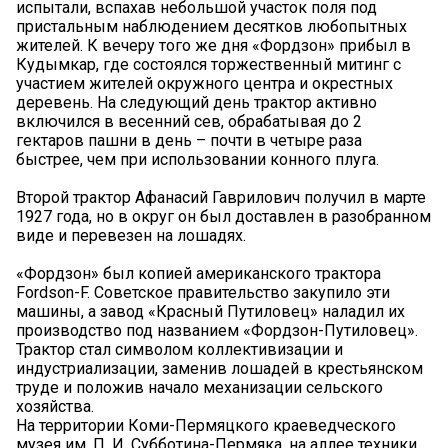
испытали, вспахав небольшой участок поля под
пристальным наблюдением десятков любопытных
жителей. К вечеру того же дня «Фордзон» прибыл в
Кудымкар, где состоялся торжественный митинг с
участием жителей окружного центра и окрестных
деревень. На следующий день трактор активно
включился в весенний сев, обрабатывая до 2
гектаров пашни в день – почти в четыре раза
быстрее, чем при использовании конного плуга.
Второй трактор Афанасий Гаврилович получил в марте
1927 года, но в округ он был доставлен в разобранном
виде и перевезен на лошадях.
«Фордзон» был копией американского трактора
Fordson-F. Советское правительство закупило эти
машины, а завод «Красный Путиловец» наладил их
производство под названием «Фордзон-Путиловец».
Трактор стал символом коллективизации и
индустриализации, заменив лошадей в крестьянском
труде и положив начало механизации сельского
хозяйства.
На территории Коми-Пермяцкого краеведческого
музея им. П. И. Субботина-Пермяка, на аллее техники,