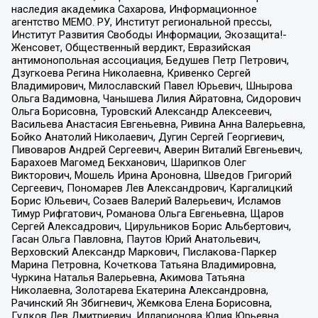
наследия академика Сахарова, Информационное
агентство МЕМО. РУ, Институт региональной прессы,
Институт Развития Свободы Информации, Экозащита!-
Женсовет, Общественный вердикт, Евразийская
антимонопольная ассоциация, Бедушев Петр Петрович,
Дзугкоева Регина Николаевна, Кривенко Сергей
Владимирович, Милославский Павел Юрьевич, Шнырова
Ольга Вадимовна, Чанышева Лилия Айратовна, Сидорович
Ольга Борисовна, Туровский Александр Алексеевич,
Васильева Анастасия Евгеньевна, Ривина Анна Валерьевна,
Бойко Анатолий Николаевич, Дугин Сергей Георгиевич,
Пивоваров Андрей Сергеевич, Аверин Виталий Евгеньевич,
Барахоев Магомед Бекханович, Шарипков Олег
Викторович, Мошель Ирина Ароновна, Шведов Григорий
Сергеевич, Пономарев Лев Александрович, Каргалицкий
Борис Юльевич, Созаев Валерий Валерьевич, Исламов
Тимур Рифгатович, Романова Ольга Евгеньевна, Щаров
Сергей Алексадрович, Цирульников Борис Альбертович,
Гасан Ольга Павловна, Паутов Юрий Анатольевич,
Верховский Александр Маркович, Пислакова-Паркер
Марина Петровна, Кочеткова Татьяна Владимировна,
Чуркина Наталья Валерьевна, Акимова Татьяна
Николаевна, Золотарева Екатерина Александровна,
Рачинский Ян Збигневич, Жемкова Елена Борисовна,
Гудков Лев Дмитриевич, Илларионова Юлия Юрьевна,