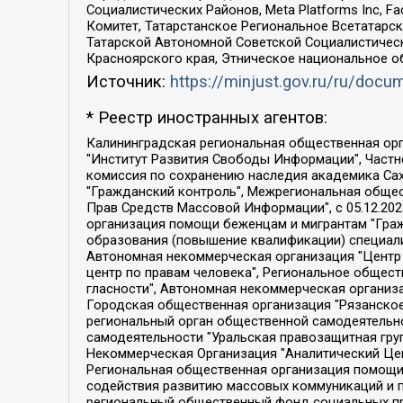
Социалистических Районов, Meta Platforms Inc, 
Комитет, Татарстанское Региональное Всетатар
Татарской Автономной Советской Социалистическ
Красноярского края, Этническое национальное о
Источник:
https://minjust.gov.ru/ru/doc
* Реестр иностранных агентов:
Калининградская региональная общественная организация "Экозащита!-Женсовет", Фонд содействия защите прав и свобод граждан "Общественный вердикт", Фонд "Институт Развития Свободы Информации", Частное учреждение "Информационное агентство МЕМО. РУ", Региональная общественная организация "Общественная комиссия по сохранению наследия академика Сахарова", Фонд поддержки свободы прессы, Санкт-Петербургская общественная правозащитная организация "Гражданский контроль", Межрегиональная общественная организация "Информационно-просветительский центр "Мемориал", Региональный Фонд "Центр Защиты Прав Средств Массовой Информации", с 05.12.2023 Фонд "Центр Защиты Прав Средств массовой информации", Региональная общественная благотворительная организация помощи беженцам и мигрантам "Гражданское содействие", Негосударственное образовательное учреждение дополнительного профессионального образования (повышение квалификации) специалистов "АКАДЕМИЯ ПО ПРАВАМ ЧЕЛОВЕКА", Свердловская региональная общественная организация "Сутяжник", Автономная некоммерческая организация "Центр независимых социологических исследований", Союз общественных объединений "Российский исследовательский центр по правам человека", Региональное общественное учреждение научно-информационный центр "МЕМОРИАЛ", Некоммерческая организация "Фонд защиты гласности", Автономная некоммерческая организация "Институт прав человека", Городская общественная организация "Екатеринбургское общество "МЕМОРИАЛ", Городская общественная организация "Рязанское историко-просветительское и правозащитное общество "Мемориал" (Рязанский Мемориал), Челябинский региональный орган общественной самодеятельности – женское общественное объединение "Женщины Евразии", Челябинский региональный орган общественной самодеятельности "Уральская правозащитная группа", Фонд содействия защите здоровья и социальной справедливости имени Андрея Рылькова, Автономная Некоммерческая Организация "Аналитический Центр Юрия Левады", Автономная некоммерческая организация социальной поддержки населения "Проект Апрель", Региональная общественная организация помощи женщинам и детям, находящимся в кризисной ситуации "Информационно-методический центр "Анна", Фонд содействия развитию массовых коммуникаций и правовому просвещению "Так-так-Так", Фонд содействия устойчивому развитию "Серебряная тайга", Свердловский региональный общественный фонд социальных проектов "Новое время", "Idel.Реалии", Кавказ.Реалии, Крым.Реалии, Телеканал Настоящее Время, Татаро-башкирская служба Радио Свобода (Azatliq Radiosi), Радио Свободная Европа/Радио Свобода (PCE/PC), "Сибирь.Реалии", "Фактограф", Благотворительный фонд помощи осужденным и их семьям, Автономная некоммерческая организация "Институт глобализации и социальных движений", Фонд "В защиту прав заключенных", Частное учреждение "Центр поддержки и содействия развитию средств массовой информации", Пензенский региональный общественный благотворительный фонд "Гражданский союз", "Север.Реалии", Некоммерческая организация Фонд "Правовая инициатива", 