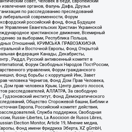
нтический совет, Человек в беде, Европейский
 извлечения органов, Фалунь Дафа, Друзья
рганизация по расследованию преследований
тр либеральной современности, Форум
 Оксфордский российский фонд, Фонд Будущее
е Управление Евангельских Христиан Украинской
еждународное христианское движение, Всемирный
людению за выборами, Республика Польша,
народных Отношений, КРИМСЬКА ПРАВОЗАХИСНА
ы Центральной и Восточной Европы, Фонд Открытой
иональная федерация Канады, Декабристы,
тр , Риддл, Русский антивоенный комитет в
nternational, Форум Свободных Народов ПостРоссии,
дарственного управления, Форум гражданского
рнешнл, Фонд борьбы с коррупцией Инк, Завет
прав человека Чернигов, Фонд Дом Прав Человека,
н, Дом прав человека Крым, Центр дикого лосося,
стов расследователей, АЛЛАТРА, За свободную
д, Гудзоновский институт, Фонд Демократического
сследований, Общество Сторожевой башни, Библии и
сточная Европа, Российский комитет действия,
-расследователей, Служба поддержки, Свободная
 Russie-Libertes, La Asocicion de Rusos Libres,
an Election Monitor, Article 19, Мнение медиа,
Европы, Фонд имени Фридриха Эберта, XZ gGmbH,