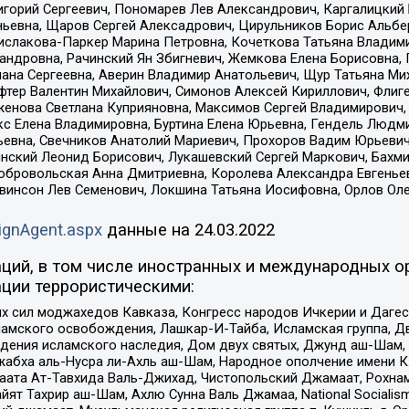
горий Сергеевич, Пономарев Лев Александрович, Каргалицкий 
ньевна, Щаров Сергей Алексадрович, Цирульников Борис Альбер
ислакова-Паркер Марина Петровна, Кочеткова Татьяна Владими
сандровна, Рачинский Ян Збигневич, Жемкова Елена Борисовна,
лана Сергеевна, Аверин Владимир Анатольевич, Щур Татьяна М
фтер Валентин Михайлович, Симонов Алексей Кириллович, Флиг
женова Светлана Куприяновна, Максимов Сергей Владимирович, 
кс Елена Владимировна, Буртина Елена Юрьевна, Гендель Людм
евна, Свечников Анатолий Мариевич, Прохоров Вадим Юрьевич
инский Леонид Борисович, Лукашевский Сергей Маркович, Бахм
Добровольская Анна Дмитриевна, Королева Александра Евгенье
евинсон Лев Семенович, Локшина Татьяна Иосифовна, Орлов Ол
ignAgent.aspx
данные на
24.03.2022
ций, в том числе иностранных и международных ор
ции террористическими:
ил моджахедов Кавказа, Конгресс народов Ичкерии и Дагеста
ламского освобождения, Лашкар-И-Тайба, Исламская группа, Дв
ения исламского наследия, Дом двух святых, Джунд аш-Шам, 
жабха аль-Нусра ли-Ахль аш-Шам, Народное ополчение имени К.
ата Ат-Тавхида Валь-Джихад, Чистопольский Джамаат, Рохнам
ят Тахрир аш-Шам, Ахлю Сунна Валь Джамаа, National Socialism