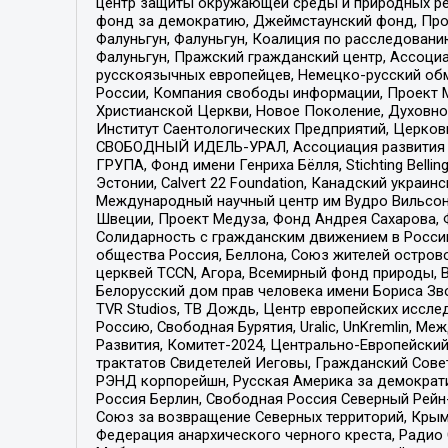
центр защиты окружающей среды и природных ресу
фонд за демократию, Джеймстаунский фонд, Прож
Фалуньгун, Фалуньгун, Коалиция по расследован
Фалуньгун, Пражский гражданский центр, Ассоци
русскоязычных европейцев, Немецко-русский об
России, Компания свободы информации, Проект М
Христианской Церкви, Новое Поколение, Духовн
Институт Саентологических Предприятий, Церков
СВОБОДНЫЙ ИДЕЛЬ-УРАЛ, Ассоциация развития ж
ГРУПА, Фонд имени Генриха Бёлля, Stichting Bellin
Эстонии, Calvert 22 Foundation, Канадский укра
Международный научный центр им Вудро Вильсона
Швеции, Проект Медуза, Фонд Андрея Сахарова, Ф
Солидарность с гражданским движением в России 
общества Россия, Беллона, Союз жителей острово
церквей TCCN, Агора, Всемирный фонд природы, B
Белорусский дом прав человека имени Бориса Зво
TVR Studios, ТВ Дождь, Центр европейских иссл
Россию, Свободная Бурятия, Uralic, UnKremlin, 
Развития, Комитет-2024, Центрально-Европейски
трактатов Свидетелей Иеговы, Гражданский Совет
РЭНД корпорейшн, Русская Америка за демократи
Россия Берлин, Свободная Россия Северный Рейн-В
Союз за возвращение Северных территорий, Крымско
Федерация анархического черного креста, Радио