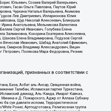
Борис Юльевич, Созаев Валерий Валерьевич,
тович, Гасан Ольга Павловна, Паутов Юрий
ровна, Чуркина Наталья Валерьевна, Акимова
 Гудков Лев Дмитриевич, Илларионова Юлия
ихайловна, Щур Николай Алексеевич, Блинушов
е Ирина Анатольевна, Мельникова Валентина
Беляев Сергей Иванович, Голубева Елена
ила Залмановна, Кокорина Екатерина Алексеевна,
, Шахова Елена Владимировна, Подузов Сергей
ин Вячеслав Иванович, Шабад Анатолий Ефимович,
вна, Смирнов Владимир Александрович, Вицин
ег Петрович, Полякова Мара Федоровна, Резник
ганизаций, признанных в соответствии с
на, База, Асбат аль-Ансар, Священная война,
ижение Талибан, Исламская партия Туркестана,
Исламский джихад, Аль-Каида, Имарат Кавказ,
 Минина и Д. Пожарского, Аджр от Аллаха Субхану
о ба суи давлати исломи, Террористическое
/White Power, Артподготовка, Религиозная группа