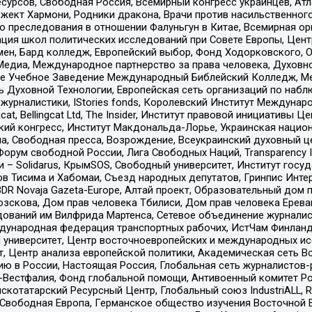
рсов, Свободная Россия, Всемирный конгресс украинцев, Атла
ект Хармони, Родники дракона, Врачи против насильственного
ию преследования в отношении Фалуньгун в Китае, Всемирная о
ация школ политических исследований при Совете Европы, Цен
мен, Бард колледж, Европейский выбор, Фонд Ходорковского,
едиа, Международное партнерство за права человека, Духовно
ое Учебное Заведение Международный Библейский Колледж, М
ь Духовной Технологии, Европейская сеть организаций по наб
урналистики, IStories fonds, Королевский Институт Между
gcat, Bellingcat Ltd, The Insider, Институт правовой инициатив
инский конгресс, Институт Макдональда-Лорье, Украинская нац
, Свободная пресса, Возрождение, Всеукраинский духовный цен
орум свободной России, Лига Свободных Наций, Transparеncy I
– Solidarus, КрымSOS, Свободный университет, Институт госу
в Тисима и Хабомаи, Съезд народных депутатов, Гринпис Инте
DR Novaja Gazeta-Europe, Алтай проект, Образовательный дом 
зскова, Дом прав человека Тбилиси, Дом прав человека Ерева
едований им Вилфрида Мартенса, Сетевое объединение журнали
Международная федерация транспортных рабочих, ИстЧам Финлан
й университет, Центр восточноевропейских и международных и
, Центр анализа европейской политики, Академическая сеть Во
ю в России, Настоящая Россия, Глобальная сеть журналистов
естфалия, Фонд глобальной помощи, Антивоенный комитет России,
татарский Ресурсный Центр, Глобальный союз IndustriALL, Russi
 Свободная Европа, Германское общество изучения Восточной 