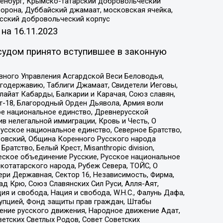
Оренбург, Крымско-татарский добровольческий
орона, Дуббайский джамаат, московская ячейка,
усский добровольческий корпус
 на
16.11.2023
судом принято вступившее в законную
вного Управления Асгардской Веси Беловодья,
годержавию, Таблиги Джамаат, Свидетели Иеговы,
айат Кабарды, Балкарии и Карачая, Союз славян,
т-18, Благородный Орден Дьявола, Армия воли
ое национальное единство, Древнерусской
 нелегальной иммиграции, Кровь и Честь, О
усское национальное единство, Северное Братство,
ровский, Община Коренного Русского народа
атство, Белый Крест, Misanthropic division,
еское объединение Русские, Русское национальное
котатарского народа, Рубеж Севера, ТОЙС, О
ри Державная, Сектор 16, Независимость, Фирма,
д Крю, Союз Славянских Сил Руси, Алля-Аят,
я и свобода, Нация и свобода, W.H.С., Фалунь Дафа,
рупцией, Фонд защиты прав граждан, Штабы
ение русского движения, Народное движение Адат,
етских Светлых Родов, Совет Советских