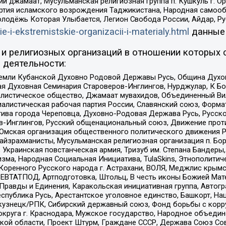
ий джамаат, Мусульманская религиозная группа п. Кушкуль г. 
ртия исламского возрождения Таджикистана, Народная самооб
олодёжь Которая Улыбается, Легион Свобода России, Айдар, Р
ie-i-ekstremistskie-organizacii-i-materialy.html
данные
и религиозных организаций в отношении которых 
 деятельности:
земли Кубанской Духовно Родовой Державы Русь, Община Духо
 Духовная Семинария Староверов-Инглингов, Нурджулар, К Бо
листическое общество, Джамаат мувахидов, Объединенный Вил
иалистическая рабочая партия России, Славянский союз, Форма
ива города Череповца, Духовно-Родовая Держава Русь, Русск
-Инглингов, Русский общенациональный союз, Движение против
 Омская организация общественного политического движения Р
йзрахманисты, Мусульманская религиозная организация п. Бо
краинская повстанческая армия, Тризуб им. Степана Бандеры, Бр
зма, Народная Социальная Инициатива, TulaSkins, Этнополитич
оренного Русского народа г. Астрахани, ВОЛЯ, Меджлис крымс
РЕВТАТПОД, Артподготовка, Штольц, В честь иконы Божией Мате
равды и Единения, Каракольская инициативная группа, Автогра
спублика Русь, Арестантское уголовное единство, Башкорт, Наци
окузнецк/РПК, Сибирский державный союз, Фонд борьбы с кор
округа г. Краснодара, Мужское государство, Народное объедин
ой области, Проект Штурм, Граждане СССР, Держава Союз Сов