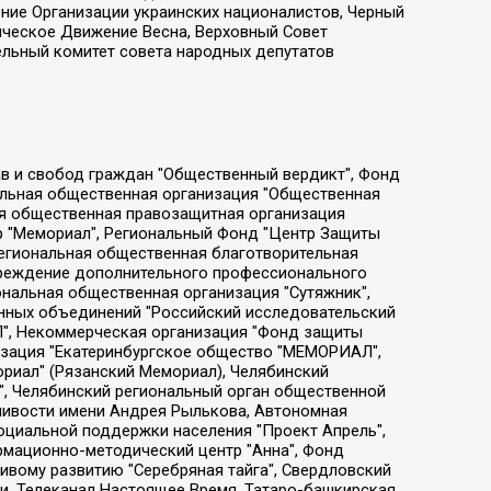
ение Организации украинских националистов, Черный
ическое Движение Весна, Верховный Совет
ельный комитет совета народных депутатов
ции социально-правовых программ "Лилит", Дальневосточное общественное движение "Маяк", Санкт-Петербургская ЛГБТ-инициативная группа "Выход", Инициативная группа ЛГБТ+ "Реверс", Алексеев Андрей Викторович, Бекбулатова Таисия Львовна, Беляев Иван Михайлович, Владыкина Елена Сергеевна, Гельман Марат Александрович, Никульшина Вероника Юрьевна, Толоконникова Надежда Андреевна, Шендерович Виктор Анатольевич, Общество с ограниченной ответственностью "Данное сообщение", Общество с ограниченной ответственностью Издательский дом "Новая глава", Айнбиндер Александра Александровна, Московский комьюнити-центр для ЛГБТ+инициатив, Благотворительный фонд развития филантропии, Deutsche Welle (Германия, Kurt-Schumacher-Strasse 3, 53113 Bonn), Борзунова Мария Михайловна, Воробьев Виктор Викторович, Голубева Анна Львовна, Константинова Алла Михайловна, Малкова Ирина Владимировна, Мурадов Мурад Абдулгалимович, Осетинская Елизавета Николаевна, Понасенков Евгений Николаевич, Ганапольский Матвей Юрьевич, Киселев Евгений Алексеевич, Борухович Ирина Григорьевна, Дремин Иван Тимофеевич, Дубровский Дмитрий Викторович, Красноярская региональная общественная организация поддержки и развития альтернативных образовательных технологий и межкультурных коммуникаций "ИНТЕРРА", Маяковская Екатерина Алексеевна, Фейгин Марк Захарович, Филимонов Андрей Викторович, Дзугкоева Регина Николаевна, Доброхотов Роман Александрович, Дудь Юрий Александрович, Елкин Сергей Владимирович, Кругликов Кирилл Игоревич, Сабунаева Мария Леонидовна, Семенов Алексей Владимирович, Шаинян Карен Багратович, Шульман Екатерина Михайловна, Асафьев Артур Валерьевич, Вахштайн Виктор Семенович, Венедиктов Алексей Алексеевич, Лушникова Екатерина Евгеньевна, Волков Леонид Михайлович, Невзоров Александр Глебович, Пархоменко Сергей Борисович, Сироткин Ярослав Николаевич, Кара-Мурза Владимир Владимирович, Баранова Наталья Владимировна, Гозман Леонид Яковлевич, Кагарлицкий Борис Юльевич, Климарев Михаил Валерьевич, Милов Владимир Станиславович, Автономная некоммерческая организация Краснодарский центр современного искусства "Типография", Моргенштерн Алишер Тагирович, Соболь Любовь Эдуардовна, Общество с ограниченной ответственностью "ЛИЗА НОРМ", Каспаров Гарри Кимович, Ходорковский Михаил Борисович, Общество с ограниченной ответственностью "Апрельские тезисы", Данилович Ирина Брониславовна, Кашин Олег Владимирович, Петров Николай Владимирович, Пивоваров Алексей Владимирович, Соколов Михаил Владимирович, Цветкова Юлия Владимировна, Чичваркин Евгений Александрович, Комитет против пыток/Команда против пыток, Общество с ограниченной ответственностью "Первый научный", Общество с ограниченной ответственностью "Вертолет и ко", Белоцерковская Вероника Борисовна, Кац Максим Евгеньевич, Лазарева Татьяна Юрьевна, Шаведдинов Руслан Табризович, Яшин Илья Валерьевич, Общество с ограниченной ответственностью "Иноагент ААВ", Алешковский Дмитрий Петрович, Альбац Евгения Марковна, Быков Дмитрий Львович, Галямина Юлия Евгеньевна, Лойко Сергей Леонидович, Мартынов Кирилл Константинович, Медведев Сергей Александрович, Крашенинников Федор Геннадиевич, Гордеева Катерина Вл