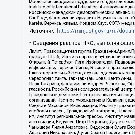
Мобильная академия поддержки гендерной демократи
Institute of International Education, Антивоенн
Российско-канадский демократический альянс, 
Свободу, Фонд имени Фридриха Науманна за свобо
Karelia, Вернись живым, Фридом Хаус, СОТА меди
Источник:
https://minjust.gov.ru/ru/doc
* Сведения реестра НКО, выполняющих 
Лилит, Правозащитная группа Гражданин.Армия.П
граждан Штаб, Институт права и публичной поли
Открытый Петербург, Лига Избирателей, Правова
информации, Горячая Линия, В защиту прав закл
Благотворительный фонд охраны здоровья и защи
Серебряная тайга, Так-Так-Так, Сова, центр Анн
Парк Гагарина, Фонд имени Андрея Рылькова, Сф
гласности, Российский исследовательский центр 
Гражданское действие, Центр независимых соци
организаций, Частное учреждение в Калининград
Средств Массовой Информации, Институт развити
свободы прессы, Гражданский контроль, Человек
РУ, Институт региональной прессы, Институт Ра
ассоциация, Бедушев Петр Петрович, Дзугкоева 
Чанышева Лилия Айратовна, Сидорович Ольга Бори
Анатолий Николаевич, Дугин Сергей Георгиевич, 