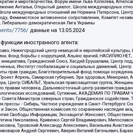
и и миротворчества, Форум имени Льва Копелева, American Counci
ое движение Антальи, Открытый диалог, Школа международных отн
Школа международных отношений им Нормана Патерсона, Центр
ду, Феминистское антивоенное сопротивление, Комитет независ
а, Либерально-демократическая Лига Украины
uments/7756/
данные на
13.05.2024
функции иностранного агента:
раво, Нижегородский центр немецкой и европейской культуры,
тики, Фонд борьбы с коррупцией, Альянс врачей, НАСИЛИЮ.НЕТ,
я инициатива, Гражданский Союз, Хасдей Ерушалаим, Центр по
юченных, Институт глобализации и социальных движений, Цент
ты прав граждан, Благотворительный фонд помощи осужденным
а, Проект Апрель, Самарская губерния, Эра здоровья, Мемориал
ера, Центр СИБАЛЬТ, Уральская правозащитная группа, Женщины
по правам человека, Дальневосточный центр развития гражданс
ологических исследований, Сутяжник, АКАДЕМИЯ ПО ПРАВАМ Ч
е Совета Министров северных стран, Гражданское содействие,
я прессы - Сибирь, Частное учреждение в Санкт-Петербурге С
 и Закон, Общественная комиссия по сохранению наследия ак
звития Свободы Информации, Экозащита!-Женсовет, Общественн
Регина Николаевна, Кривенко Сергей Владимирович, Милославс
совна, Туровский Александр Алексеевич, Васильева Анастасия
Пивоваров Андрей Сергеевич, Аверин Виталий Евгеньевич, Бара