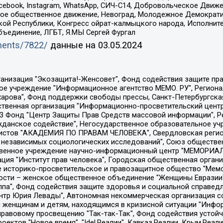
Facebook, Instagram, WhatsApp, СИЧ-С14, Добровольческое Движ
ское общественное движение, Невоград, Молодежное Демократ
ой Республики, Конгресс ойрат-калмыцкого народа, Исполнит
бъединение, ЛГБТ, Я.МЫ Сергей Фургал
uments/7822/
данные на
03.05.2024
Общество с ограниченной ответственностью "Радио Свободная Европа/Радио Свобода", Чешское информационное агентство "MEDIUM-ORIENT", Красноярская региональная общественная организация "Мы против СПИДа", Камалягин Денис Николаевич, Маркелов Сергей Евгеньевич, Пономарев Лев Александрович, Савицкая Людмила Алексеевна, Автономная некоммерческая организация "Центр по работе с проблемой насилия "НАСИЛИЮ.НЕТ", Межрегиональный профессиональный союз работников здравоохранения "Альянс врачей", Юридическое лицо, зарегистрированное в Латвийской Республике, SIA "Medusa Project" (регистрационный номер 40103797863, дата регистрации 10.06.2014), Некоммерческая организация "Фонд по борьбе с коррупцией", Автономная некоммерческая организация "Институт права и публичной политики", Баданин Роман Сергеевич, Гликин Максим Александрович, Железнова Мария Михайловна, Лукьянова Юлия Сергеевна, Маетная Елизавета Витальевна, Маняхин Петр Борисович, Чуракова Ольга Владимировна, Ярош Юлия Петровна, Юридическое лицо "The Insider SIA", зарегистрированное в Риге, Латвийская Республика (дата регистрации 26.06.2015), являющееся администратором доменного имени интернет-издания "The Insider SIA", https://theins.ru, Постернак Алексей Евгеньевич, Рубин Михаил Аркадьевич, Анин Роман Александрович, Юридическое лицо Istories fonds, зарегистрированное в Латвийской Республике (регистрационный номер 50008295751, дата регистрации 24.02.2020), Великовский Дмитрий Александрович, Долинина Ирина Николаевна, Мароховская Алеся Алексеевна, Шлейнов Роман Юрьевич, Шмагун Олеся Валентиновна, Общество с ограниченной ответственностью "Альтаир 2021", Общество с ограниченной ответственностью "Вега 2021", Общество с ограниченной ответственностью "Главный редактор 2021", Общество с ограниченной ответственностью "Ромашки монолит", Важенков Артем Валерьевич, Ивановская областная общественная организация "Центр гендерных исследований", Гурман Юрий Альбертович, Медиапроект "ОВД-Инфо", Егоров Владимир Владимирович, Жилинский Владимир Александрович, Общество с ограниченной ответственностью "ЗП", Иванова София Юрьевна, Карезина Инна Павловна, Кильтау Екатерина Викторовна, Петров Алексей Викторович, Пискунов Сергей Евгеньевич, Смирнов Сергей Сергеевич, Тихонов Михаил Сергеевич, Общество с ограниченной ответственностью "ЖУРНАЛИСТ-ИНОСТРАННЫЙ АГЕНТ", Арапова Галина Юрьевна, Вольтская Татьяна Анатольевна, Американская компания "Mason G.E.S. Anonymous Foundation" (США), являющаяся владельцем интернет-издания https://mnews.world/, Компания "Stichting Bellingcat", зарегистрированная в Нидерландах (дата регистрации 11.07.2018), Захаров Андрей Вячеславович, Клепиковская Екатерина Дмитриевна, Общество с ограниченной ответственностью "МЕМО", Перл Роман Александрович, Симонов Евгений Алексеевич, Соловьева Елена Анатольевна, Сотников Даниил Владимирович, Сурначева Елизавета Дмитриевна, Автономная некоммерческая организация по защите прав человека и информированию населения "Якутия – Наше Мнение", Общество с ограниченной ответственностью "Москоу диджитал медиа", с 26.01.2023 Общество с ограниченной ответственностью "Чайка Белые сады", Ветошкина Валерия Валерьевна, Заговора Максим Александрович, Межрегиональное общественное движение "Российская ЛГБТ - сеть", Оленичев Максим Владимирович, Павлов Иван Юрьевич, Скворцова Елена Сергеевна, Общество с ограниченной ответственностью "Как бы инагент", Кочетков Игорь Викторович, Общество с ограниченной ответственностью "Честные выборы", Еланчик Олег Александрович, Общество с ограниченной ответственностью "Нобелевский призыв", Гималова Регина Эмилевна, Григорьев Андрей Валерьевич, Григорьева Алина Александровна, Ассоциация по содействию защите прав призывников, альтернативнослужащих и военнослужащих "Правозащитная группа "Гражданин.Армия.Право", Хисамова Регина Фаритовна, Автономная некоммерческая организация по реализа