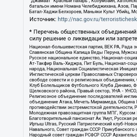
“Джамаат “Красный пахарь”, Колумбайн, Хатлонск
батальон имени Номана Челебиджихана, Азов, Па
Батал-Хаджи Белхороев, Маньяки Культ Убийц, М
Источник:
http://nac.gov.ru/terroristichesk
* Перечень общественных объединений 
силу решение о ликвидации или запрете
Национал-большевистская партия, ВЕК РА, Рада 
Славянская Община Капища Веды Перуна, Мужская
Русское национальное единство, Национал-социа
Ат-Такфир Валь-Хиджра, Пит Буль, Национал-соц
народа, Национальная Социалистическая Инициат
Инглистической церкви Православных Староверов
свободе совести и о религиозных объединениях,
Клуб Болельщиков Футбольного Клуба Динамо, Фа
Щелковского района, Правый сектор, УНА - УНСО, У
Религиозное объединение последователей инглии
объединение Атака, Мечеть Мирмамеда, Община К
противодействии экстремистской деятельности, 
Молодежная правозащитная группа МПГ, Курсом П
Благотворительный пансионат Ак Умут, Русская ре
Иртыш Ultras, Русский Патриотический клуб-Нов
Навального, Совет граждан СССР Прикубанского 
Народный совет граждан РСФСР СССР Архангельск