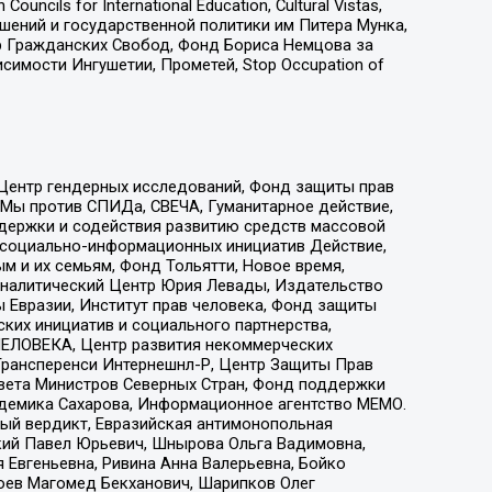
ls for International Education, Cultural Vistas,
ошений и государственной политики им Питера Мунка,
 Гражданских Свобод, Фонд Бориса Немцова за
имости Ингушетии, Прометей, Stop Occupation of
 Центр гендерных исследований, Фонд защиты прав
 Мы против СПИДа, СВЕЧА, Гуманитарное действие,
ддержки и содействия развитию средств массовой
р социально-информационных инициатив Действие,
 и их семьям, Фонд Тольятти, Новое время,
, Аналитический Центр Юрия Левады, Издательство
 Евразии, Институт прав человека, Фонд защиты
ких инициатив и социального партнерства,
ЕЛОВЕКА, Центр развития некоммерческих
 Трансперенси Интернешнл-Р, Центр Защиты Прав
овета Министров Северных Стран, Фонд поддержки
адемика Сахарова, Информационное агентство МЕМО.
ый вердикт, Евразийская антимонопольная
кий Павел Юрьевич, Шнырова Ольга Вадимовна,
 Евгеньевна, Ривина Анна Валерьевна, Бойко
хоев Магомед Бекханович, Шарипков Олег