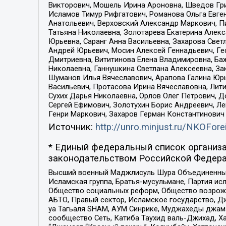
Викторович, Мошель Ирина Ароновна, Шведов Гри
Исламов Тимур Рифгатович, Романова Ольга Евге
Анатольевич, Верховский Александр Маркович, П
Татьяна Николаевна, Золотарева Екатерина Алек
Юрьевна, Саранг Анна Васильевна, Захарова Свет
Андрей Юрьевич, Мосин Алексей Геннадьевич, Ге
Дмитриевна, Вититинова Елена Владимировна, Ба
Николаевна, Ганнушкина Светлана Алексеевна, За
Шуманов Илья Вячеславович, Арапова Галина Юрь
Васильевич, Протасова Ирина Вячеславовна, Лит
Сухих Дарья Николаевна, Орлов Олег Петрович, 
Сергей Ефимович, Золотухин Борис Андреевич, Л
Генри Маркович, Захаров Герман Константинович
Источник:
http://unro.minjust.ru/NKOFore
* Единый федеральный список организа
законодательством Российской Федера
Высший военный Маджлисуль Шура Объединенных с
Исламская группа, Братья-мусульмане, Партия ис
Общество социальных реформ, Общество возрожд
АБТО, Правый сектор, Исламское государство, Д
уа Тагьаля SHAM, АУМ Синрике, Муджахеды джама
сообщество Сеть, Катиба Таухид валь-Джихад, Хай