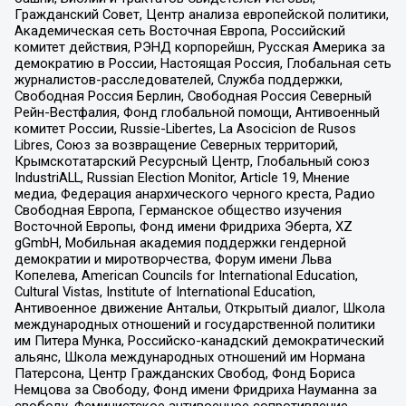
Гражданский Совет, Центр анализа европейской политики,
Академическая сеть Восточная Европа, Российский
комитет действия, РЭНД корпорейшн, Русская Америка за
демократию в России, Настоящая Россия, Глобальная сеть
журналистов-расследователей, Служба поддержки,
Свободная Россия Берлин, Свободная Россия Северный
Рейн-Вестфалия, Фонд глобальной помощи, Антивоенный
комитет России, Russie-Libertes, La Asocicion de Rusos
Libres, Союз за возвращение Северных территорий,
Крымскотатарский Ресурсный Центр, Глобальный союз
IndustriALL, Russian Election Monitor, Article 19, Мнение
медиа, Федерация анархического черного креста, Радио
Свободная Европа, Германское общество изучения
Восточной Европы, Фонд имени Фридриха Эберта, XZ
gGmbH, Мобильная академия поддержки гендерной
демократии и миротворчества, Форум имени Льва
Копелева, American Councils for International Education,
Cultural Vistas, Institute of International Education,
Антивоенное движение Антальи, Открытый диалог, Школа
международных отношений и государственной политики
им Питера Мунка, Российско-канадский демократический
альянс, Школа международных отношений им Нормана
Патерсона, Центр Гражданских Свобод, Фонд Бориса
Немцова за Свободу, Фонд имени Фридриха Науманна за
свободу, Феминистское антивоенное сопротивление,