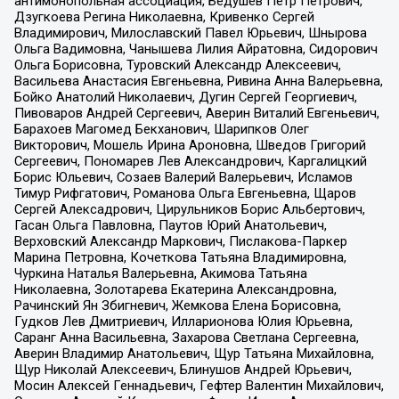
антимонопольная ассоциация, Бедушев Петр Петрович,
Дзугкоева Регина Николаевна, Кривенко Сергей
Владимирович, Милославский Павел Юрьевич, Шнырова
Ольга Вадимовна, Чанышева Лилия Айратовна, Сидорович
Ольга Борисовна, Туровский Александр Алексеевич,
Васильева Анастасия Евгеньевна, Ривина Анна Валерьевна,
Бойко Анатолий Николаевич, Дугин Сергей Георгиевич,
Пивоваров Андрей Сергеевич, Аверин Виталий Евгеньевич,
Барахоев Магомед Бекханович, Шарипков Олег
Викторович, Мошель Ирина Ароновна, Шведов Григорий
Сергеевич, Пономарев Лев Александрович, Каргалицкий
Борис Юльевич, Созаев Валерий Валерьевич, Исламов
Тимур Рифгатович, Романова Ольга Евгеньевна, Щаров
Сергей Алексадрович, Цирульников Борис Альбертович,
Гасан Ольга Павловна, Паутов Юрий Анатольевич,
Верховский Александр Маркович, Пислакова-Паркер
Марина Петровна, Кочеткова Татьяна Владимировна,
Чуркина Наталья Валерьевна, Акимова Татьяна
Николаевна, Золотарева Екатерина Александровна,
Рачинский Ян Збигневич, Жемкова Елена Борисовна,
Гудков Лев Дмитриевич, Илларионова Юлия Юрьевна,
Саранг Анна Васильевна, Захарова Светлана Сергеевна,
Аверин Владимир Анатольевич, Щур Татьяна Михайловна,
Щур Николай Алексеевич, Блинушов Андрей Юрьевич,
Мосин Алексей Геннадьевич, Гефтер Валентин Михайлович,