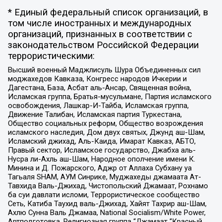
* Единый федеральный список организаций, в
том числе иностранных и международных
организаций, признанных в соответствии с
законодательством Российской Федерации
террористическими:
Высший военный Маджлисуль Шура Объединенных сил
моджахедов Кавказа, Конгресс народов Ичкерии и
Дагестана, База, Асбат аль-Ансар, Священная война,
Исламская группа, Братья-мусульмане, Партия исламского
освобождения, Лашкар-И-Тайба, Исламская группа,
Движение Талибан, Исламская партия Туркестана,
Общество социальных реформ, Общество возрождения
исламского наследия, Дом двух святых, Джунд аш-Шам,
Исламский джихад, Аль-Каида, Имарат Кавказ, АБТО,
Правый сектор, Исламское государство, Джабха аль-
Нусра ли-Ахль аш-Шам, Народное ополчение имени К.
Минина и Д. Пожарского, Аджр от Аллаха Субхану уа
Тагьаля SHAM, АУМ Синрике, Муджахеды джамаата Ат-
Тавхида Валь-Джихад, Чистопольский Джамаат, Рохнамо
ба суи давлати исломи, Террористическое сообщество
Сеть, Катиба Таухид валь-Джихад, Хайят Тахрир аш-Шам,
Ахлю Сунна Валь Джамаа, National Socialism/White Power,
Артподготовка, Религиозная группа “Джамаат “Красный