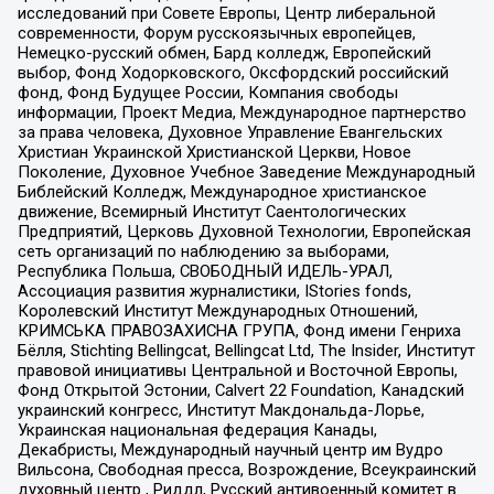
исследований при Совете Европы, Центр либеральной
современности, Форум русскоязычных европейцев,
Немецко-русский обмен, Бард колледж, Европейский
выбор, Фонд Ходорковского, Оксфордский российский
фонд, Фонд Будущее России, Компания свободы
информации, Проект Медиа, Международное партнерство
за права человека, Духовное Управление Евангельских
Христиан Украинской Христианской Церкви, Новое
Поколение, Духовное Учебное Заведение Международный
Библейский Колледж, Международное христианское
движение, Всемирный Институт Саентологических
Предприятий, Церковь Духовной Технологии, Европейская
сеть организаций по наблюдению за выборами,
Республика Польша, СВОБОДНЫЙ ИДЕЛЬ-УРАЛ,
Ассоциация развития журналистики, IStories fonds,
Королевский Институт Международных Отношений,
КРИМСЬКА ПРАВОЗАХИСНА ГРУПА, Фонд имени Генриха
Бёлля, Stichting Bellingcat, Bellingcat Ltd, The Insider, Институт
правовой инициативы Центральной и Восточной Европы,
Фонд Открытой Эстонии, Calvert 22 Foundation, Канадский
украинский конгресс, Институт Макдональда-Лорье,
Украинская национальная федерация Канады,
Декабристы, Международный научный центр им Вудро
Вильсона, Свободная пресса, Возрождение, Всеукраинский
духовный центр , Риддл, Русский антивоенный комитет в