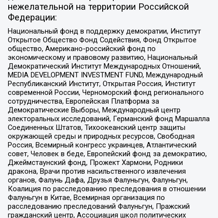
нежелательной на территории Российской
Федерации:
Национальный фонд в поддержку демократии, Институт
Открытое Общество Фонд Содействия, Фонд Открытое
общество, Американо-российский фонд по
экономическому и правовому развитию, Национальный
Демократический Институт Международных Отношений,
MEDIA DEVELOPMENT INVESTMENT FUND, Международный
Республиканский Институт, Открытая Россия, Институт
современной России, Черноморский фонд регионального
сотрудничества, Европейская Платформа за
Демократические Выборы, Международный центр
электоральных исследований, Германский фонд Маршалла
Соединенных Штатов, Тихоокеанский центр защиты
окружающей среды и природных ресурсов, Свободная
Россия, Всемирный конгресс украинцев, Атлантический
совет, Человек в беде, Европейский фонд за демократию,
Джеймстаунский фонд, Прожект Хармони, Родники
дракона, Врачи против насильственного извлечения
органов, Фалунь Дафа, Друзья Фалуньгун, Фалуньгун,
Коалиция по расследованию преследования в отношении
Фалуньгун в Китае, Всемирная организация по
расследованию преследований Фалуньгун, Пражский
гражданский центр, Ассоциация школ политических