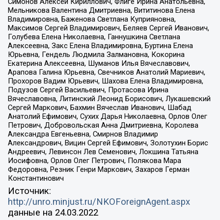
Симонов Алексей Кириллович, Флиге Ирина Анатольевна,
Мельникова Валентина Дмитриевна, Вититинова Елена
Владимировна, Баженова Светлана Куприяновна,
Максимов Сергей Владимирович, Беляев Сергей Иванович,
Голубева Елена Николаевна, Ганнушкина Светлана
Алексеевна, Закс Елена Владимировна, Буртина Елена
Юрьевна, Гендель Людмила Залмановна, Кокорина
Екатерина Алексеевна, Шуманов Илья Вячеславович,
Арапова Галина Юрьевна, Свечников Анатолий Мариевич,
Прохоров Вадим Юрьевич, Шахова Елена Владимировна,
Подузов Сергей Васильевич, Протасова Ирина
Вячеславовна, Литинский Леонид Борисович, Лукашевский
Сергей Маркович, Бахмин Вячеслав Иванович, Шабад
Анатолий Ефимович, Сухих Дарья Николаевна, Орлов Олег
Петрович, Добровольская Анна Дмитриевна, Королева
Александра Евгеньевна, Смирнов Владимир
Александрович, Вицин Сергей Ефимович, Золотухин Борис
Андреевич, Левинсон Лев Семенович, Локшина Татьяна
Иосифовна, Орлов Олег Петрович, Полякова Мара
Федоровна, Резник Генри Маркович, Захаров Герман
Константинович
Источник:
http://unro.minjust.ru/NKOForeignAgent.aspx
данные на
24.03.2022