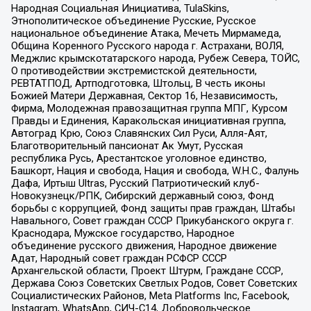
Народная Социальная Инициатива, TulaSkins,
Этнополитическое объединение Русские, Русское
национальное объединение Атака, Мечеть Мирмамеда,
Община Коренного Русского народа г. Астрахани, ВОЛЯ,
Меджлис крымскотатарского народа, Рубеж Севера, ТОЙС,
О противодействии экстремистской деятельности,
РЕВТАТПОД, Артподготовка, Штольц, В честь иконы
Божией Матери Державная, Сектор 16, Независимость,
Фирма, Молодежная правозащитная группа МПГ, Курсом
Правды и Единения, Каракольская инициативная группа,
Автоград Крю, Союз Славянских Сил Руси, Алля-Аят,
Благотворительный пансионат Ак Умут, Русская
республика Русь, Арестантское уголовное единство,
Башкорт, Нация и свобода, Нация и свобода, W.H.С., Фалунь
Дафа, Иртыш Ultras, Русский Патриотический клуб-
Новокузнецк/РПК, Сибирский державный союз, Фонд
борьбы с коррупцией, Фонд защиты прав граждан, Штабы
Навального, Совет граждан СССР Прикубанского округа г.
Краснодара, Мужское государство, Народное
объединение русского движения, Народное движение
Адат, Народный совет граждан РСФСР СССР
Архангельской области, Проект Штурм, Граждане СССР,
Держава Союз Советских Светлых Родов, Совет Советских
Социалистических Районов, Meta Platforms Inc, Facebook,
Instagram, WhatsApp, СИЧ-С14, Добровольческое