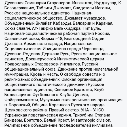
Духовная Семинария Староверов-Инглингов, Нурджулар, К
Богодержавию, Таблиги Джамаат, Свидетели Иеговы,
Русское национальное единство, Национал-
социалистическое общество, Джамаат мувахидов,
Объединенный Вилайат Кабарды, Балкарии и Карачая,
Союз славян, Ат-Такфир Валь-Хиджра, Пит Буль,
Национал-социалистическая рабочая партия России,
Славянский союз, Формат-18, Благородный Орден
Дьявола, Армия воли народа, Национальная
Социалистическая Инициатива города Череповца,
Духовно-Родовая Держава Русь, Русское национальное
единство, Древнерусской Инглистической церкви
Православных Староверов-Инглингов, Русский
общенациональный союз, Движение против нелегальной
иммиграции, Кровь и Честь, О свободе совести и о
религиозных объединениях, Омская организация
общественного политического движения Русское
национальное единство, Северное Братство, Клуб
Болельщиков Футбольного Клуба Динамо,
Файзрахманисты, Мусульманская религиозная организация
п. Боровский, Община Коренного Русского народа
Щелковского района, Правый сектор, УНА - УНСО,
Украинская повстанческая армия, Тризуб им. Степана
Бандеры, Братство, Белый Крест, Misanthropic division,
Религиозное объединение последователей инглиизма,