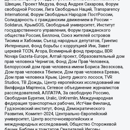
Швеции, Проект Медуза, Фонд Андрея Сахарова, Форум
свободной России, Лига Свободных Наций, Transparеncy
International, Форум Свободных Народов ПостРоссии,
Солидарность с гражданским движением в России –
Solidarus, КрымSOS, Свободный университет, Институт
государственного управления, Форум гражданского
общества Россия, Беллона, Союз жителей островов
Тисима и Хабомаи, Съезд народных депутатов, Гринпис
Интернешнл, Фонд борьбы с коррупцией Инк, Завет
церквей TCCN, Агора, Всемирный фонд природы, BDR
Novaja Gazeta-Europe, Алтай проект, Образовательный дом
прав человека Чернигов, Фонд Дом Прав Человека,
Белорусский дом прав человека имени Бориса Звозскова,
Дом прав человека Тбилиси, Дом прав человека Ереван,
Дом прав человека Крым, Центр дикого лосося, TVR
Studios, ТВ Дождь, Центр европейских исследований им
Вилфрида Мартенса, Сетевое объединение журналистов
расследователей, АЛЛАТРА, За свободную Россию,
Свободная Бурятия, Uralic, UnKremlin, Международная
федерация транспортных рабочих, ИстЧам Финланд,
Гудзоновский институт, Фонд Демократического
Развития, Комитет-2024, Центрально-Европейский
университет, Центр восточноевропейских и
международных исследований, Общество Сторожевой
башни, Библии и трактатов Свидетелей Иеговы,