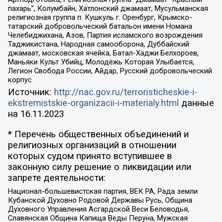
пахарь”, Колумбайн, Хатлонский джамаат, Мусульманская
религиозная группа п. Кушкуль г. Оренбург, Крымско-
татарский добровольческий батальон имени Номана
Челебиджихана, Азов, Партия исламского возрождения
Таджикистана, Народная самооборона, Дуббайский
джамаат, московская ячейка, Батал-Хаджи Белхороев,
Маньяки Культ Убийц, Молодёжь Которая Улыбается,
Легион Свобода России, Айдар, Русский добровольческий
корпус
Источник:
http://nac.gov.ru/terroristicheskie-i-
ekstremistskie-organizacii-i-materialy.html
данные
на
16.11.2023
* Перечень общественных объединений и
религиозных организаций в отношении
которых судом принято вступившее в
законную силу решение о ликвидации или
запрете деятельности:
Национал-большевистская партия, ВЕК РА, Рада земли
Кубанской Духовно Родовой Державы Русь, Община
Духовного Управления Асгардской Веси Беловодья,
Славянская Община Капища Веды Перуна, Мужская