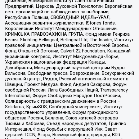
движение, Всемирный Институт Саентологических
Предприятий, Церковь Духовной Технологии, Европейская
сеть организаций по наблюдению за выборами,
Республика Польша, СВОБОДНЫЙ ИДЕЛЬ-УРАЛ,
Ассоциация развития журналистики, IStories fonds,
Королевский Институт Международных Отношений,
КРИМСЬКА ПРАВОЗАХИСНА ГРУПА, Фонд имени Генриха
Бёлля, Stichting Bellingcat, Bellingcat Ltd, The Insider, Институт
правовой инициативы Центральной и Восточной Европы,
Фонд Открытой Эстонии, Calvert 22 Foundation, Канадский
украинский конгресс, Институт Макдональда-Лорье,
Украинская национальная федерация Канады,
Декабристы, Международный научный центр им Вудро
Вильсона, Свободная пресса, Возрождение, Всеукраинский
духовный центр , Риддл, Русский антивоенный комитет в
Швеции, Проект Медуза, Фонд Андрея Сахарова, Форум
свободной России, Лига Свободных Наций, Transparеncy
International, Форум Свободных Народов ПостРоссии,
Солидарность с гражданским движением в России –
Solidarus, КрымSOS, Свободный университет, Институт
государственного управления, Форум гражданского
общества Россия, Беллона, Союз жителей островов
Тисима и Хабомаи, Съезд народных депутатов, Гринпис
Интернешнл, Фонд борьбы с коррупцией Инк, Завет
церквей TCCN, Агора, Всемирный фонд природы, BDR