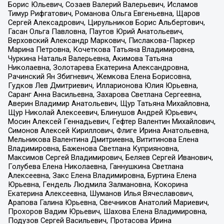
Борис Юльевич, Созаев Валерий Валерьевич, Исламов
Тимур Рифгатович, Романова Ольга Евгеньевна, Щаров
Сергей Алексадрович, Цирульников Борис Альбертович,
Гасан Ольга Павловна, Паутов Юрий Анатольевич,
Верховский Александр Маркович, Пислакова-Паркер
Марина Петровна, Кочеткова Татьяна Владимировна,
Чуркина Наталья Валерьевна, Акимова Татьяна
Николаевна, Золотарева Екатерина Александровна,
Рачинский Ян Збигневич, Жемкова Елена Борисовна,
Гудков Лев Дмитриевич, Илларионова Юлия Юрьевна,
Саранг Анна Васильевна, Захарова Светлана Сергеевна,
Аверин Владимир Анатольевич, Щур Татьяна Михайловна,
Щур Николай Алексеевич, Блинушов Андрей Юрьевич,
Мосин Алексей Геннадьевич, Гефтер Валентин Михайлович,
Симонов Алексей Кириллович, Флиге Ирина Анатольевна,
Мельникова Валентина Дмитриевна, Вититинова Елена
Владимировна, Баженова Светлана Куприяновна,
Максимов Сергей Владимирович, Беляев Сергей Иванович,
Голубева Елена Николаевна, Ганнушкина Светлана
Алексеевна, Закс Елена Владимировна, Буртина Елена
Юрьевна, Гендель Людмила Залмановна, Кокорина
Екатерина Алексеевна, Шуманов Илья Вячеславович,
Арапова Галина Юрьевна, Свечников Анатолий Мариевич,
Прохоров Вадим Юрьевич, Шахова Елена Владимировна,
Подузов Сергей Васильевич, Протасова Ирина