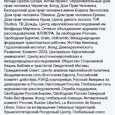
Novaja Gazeta-Europe, Алтай проект, Образовательный дом
прав человека Чернигов, Фонд Дом Прав Человека,
Белорусский дом прав человека имени Бориса Звозскова,
Дом прав человека Тбилиси, Дом прав человека Ереван,
Дом прав человека Крым, Центр дикого лосося, TVR
Studios, ТВ Дождь, Центр европейских исследований им
Вилфрида Мартенса, Сетевое объединение журналистов
расследователей, АЛЛАТРА, За свободную Россию,
Свободная Бурятия, Uralic, UnKremlin, Международная
федерация транспортных рабочих, ИстЧам Финланд,
Гудзоновский институт, Фонд Демократического
Развития, Комитет-2024, Центрально-Европейский
университет, Центр восточноевропейских и
международных исследований, Общество Сторожевой
башни, Библии и трактатов Свидетелей Иеговы,
Гражданский Совет, Центр анализа европейской политики,
Академическая сеть Восточная Европа, Российский
комитет действия, РЭНД корпорейшн, Русская Америка за
демократию в России, Настоящая Россия, Глобальная сеть
журналистов-расследователей, Служба поддержки,
Свободная Россия Берлин, Свободная Россия Северный
Рейн-Вестфалия, Фонд глобальной помощи, Антивоенный
комитет России, Russie-Libertes, La Asocicion de Rusos
Libres, Союз за возвращение Северных территорий,
Крымскотатарский Ресурсный Центр, Глобальный союз