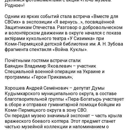
Родное»!
Одним из ярких событий стала встреча «Вместе для
СВОих» в экспозиции «Я вернусь…», посвящённой
Защитникам Отечества. Разговор о добровольческом
и волонтёрском движении в округе начался с показа
актёрами кукольного театра «У Сизимка» при
Коми‑Пермяцкой детской библиотеке им. А. Н. Зубова
фрагмента спектакля «Война. Куклы».
Почётными гостями встречи стали:
Баяндин Владимир Яковлевич – участник
Специальной военной операции на Украине и
программы «Герои Прикамья»;
Хорошев Андрей Семёнович – депутат Думы
Кудымкарского муниципального округа, в составе
благотворительной группы «Пера-Богатырь участвует
в сборе и отправке гуманитарной помощи бойцам из
Коми-Пермяцкого округа в зону СВО.
Он передал музею значимый экспонат – часть крыла
вражеского боевого коптера. Этот предмет станет
частью музейной коллекции и напоминанием о