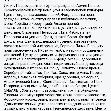
Лилит, Правозащитная группа Гражданин.Армия.Право,
Нижегородский центр немецкой и европейской культуры,
Центр гендерных исследований, Фонд защиты прав
граждан Штаб, Институт права и публичной политики,
Фонд борьбы с коррупцией, Альянс врачей,
НАСИЛИЮ.НЕТ, Мы против СПИДа, СВЕЧА, Гуманитарное
действие, Открытый Петербург, Лига Избирателей,
Правовая инициатива, Гражданский Союз, Хасдей
Ерушалаим, Центр поддержки и содействия развитию
средств массовой информации, Горячая Линия, В защиту
прав заключенных, Институт глобализации и социальных
движений, Центр социально-информационных инициатив
Действие, Благотворительный фонд охраны здоровья и
защиты прав граждан, Благотворительный фонд помощи
осужденным и их семьям, Фонд Тольятти, Новое время,
Серебряная тайга, Так-Так-Так, Сова, центр Анна, Проект
Апрель, Самарская губерния, Эра здоровья, Мемориал,
Аналитический Центр Юрия Левады, Издательство Парк
Гагарина, Фонд имени Андрея Рылькова, Сфера, Центр
СИБАЛЬТ, Уральская правозащитная группа, Женщины
Евразии, Институт прав человека, Фонд защиты гласности,
Российский исследовательский центр по правам человека,
Дальневосточный центр развития гражданских инициатив
и социального партнерства, Гражданское действие, Центр