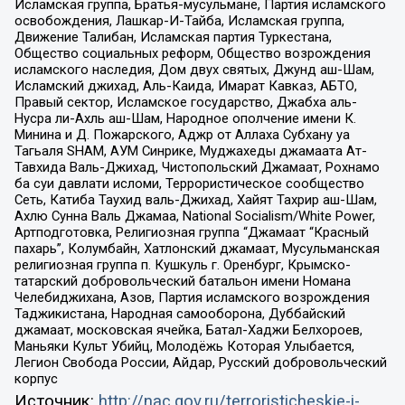
Исламская группа, Братья-мусульмане, Партия исламского
освобождения, Лашкар-И-Тайба, Исламская группа,
Движение Талибан, Исламская партия Туркестана,
Общество социальных реформ, Общество возрождения
исламского наследия, Дом двух святых, Джунд аш-Шам,
Исламский джихад, Аль-Каида, Имарат Кавказ, АБТО,
Правый сектор, Исламское государство, Джабха аль-
Нусра ли-Ахль аш-Шам, Народное ополчение имени К.
Минина и Д. Пожарского, Аджр от Аллаха Субхану уа
Тагьаля SHAM, АУМ Синрике, Муджахеды джамаата Ат-
Тавхида Валь-Джихад, Чистопольский Джамаат, Рохнамо
ба суи давлати исломи, Террористическое сообщество
Сеть, Катиба Таухид валь-Джихад, Хайят Тахрир аш-Шам,
Ахлю Сунна Валь Джамаа, National Socialism/White Power,
Артподготовка, Религиозная группа “Джамаат “Красный
пахарь”, Колумбайн, Хатлонский джамаат, Мусульманская
религиозная группа п. Кушкуль г. Оренбург, Крымско-
татарский добровольческий батальон имени Номана
Челебиджихана, Азов, Партия исламского возрождения
Таджикистана, Народная самооборона, Дуббайский
джамаат, московская ячейка, Батал-Хаджи Белхороев,
Маньяки Культ Убийц, Молодёжь Которая Улыбается,
Легион Свобода России, Айдар, Русский добровольческий
корпус
Источник:
http://nac.gov.ru/terroristicheskie-i-