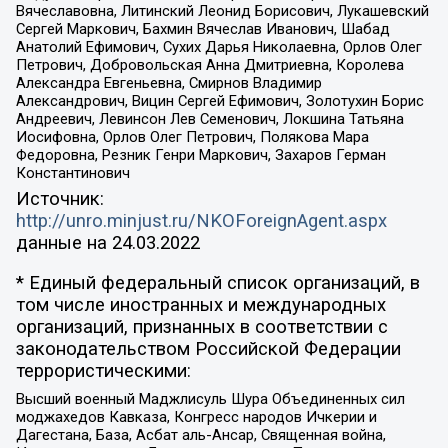
Вячеславовна, Литинский Леонид Борисович, Лукашевский
Сергей Маркович, Бахмин Вячеслав Иванович, Шабад
Анатолий Ефимович, Сухих Дарья Николаевна, Орлов Олег
Петрович, Добровольская Анна Дмитриевна, Королева
Александра Евгеньевна, Смирнов Владимир
Александрович, Вицин Сергей Ефимович, Золотухин Борис
Андреевич, Левинсон Лев Семенович, Локшина Татьяна
Иосифовна, Орлов Олег Петрович, Полякова Мара
Федоровна, Резник Генри Маркович, Захаров Герман
Константинович
Источник:
http://unro.minjust.ru/NKOForeignAgent.aspx
данные на
24.03.2022
* Единый федеральный список организаций, в
том числе иностранных и международных
организаций, признанных в соответствии с
законодательством Российской Федерации
террористическими:
Высший военный Маджлисуль Шура Объединенных сил
моджахедов Кавказа, Конгресс народов Ичкерии и
Дагестана, База, Асбат аль-Ансар, Священная война,