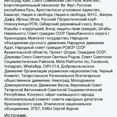
Автоград Крю, Союз Славянских Сил Руси, Алля-Аят,
Благотворительный пансионат Ак Умут, Русская
республика Русь, Арестантское уголовное единство,
Башкорт, Нация и свобода, Нация и свобода, W.H.С., Фалунь
Дафа, Иртыш Ultras, Русский Патриотический клуб-
Новокузнецк/РПК, Сибирский державный союз, Фонд
борьбы с коррупцией, Фонд защиты прав граждан, Штабы
Навального, Совет граждан СССР Прикубанского округа г.
Краснодара, Мужское государство, Народное
объединение русского движения, Народное движение
Адат, Народный совет граждан РСФСР СССР
Архангельской области, Проект Штурм, Граждане СССР,
Держава Союз Советских Светлых Родов, Совет Советских
Социалистических Районов, Meta Platforms Inc, Facebook,
Instagram, WhatsApp, СИЧ-С14, Добровольческое
Движение Организации украинских националистов, Черный
Комитет, Татарстанское Региональное Всетатарское
общественное движение, Невоград, Молодежное
Демократическое Движение Весна, Верховный Совет
Татарской Автономной Советской Социалистической
Республики, Конгресс ойрат-калмыцкого народа,
Исполнительный комитет совета народных депутатов
Красноярского края, Этническое национальное
объединение, ЛГБТ, Я.МЫ Сергей Фургал
Источник: