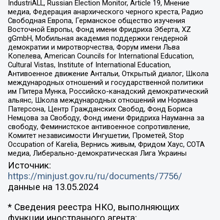
IndustriALL, Russian Election Monitor, Article 19, Мнение
медиа, Федерация анархического черного креста, Радио
Свободная Европа, Германское общество изучения
Восточной Европы, Фонд имени Фридриха Эберта, XZ
gGmbH, Мобильная академия поддержки гендерной
демократии и миротворчества, Форум имени Льва
Копелева, American Councils for International Education,
Cultural Vistas, Institute of International Education,
Антивоенное движение Антальи, Открытый диалог, Школа
международных отношений и государственной политики
им Питера Мунка, Российско-канадский демократический
альянс, Школа международных отношений им Нормана
Патерсона, Центр Гражданских Свобод, Фонд Бориса
Немцова за Свободу, Фонд имени Фридриха Науманна за
свободу, Феминистское антивоенное сопротивление,
Комитет независимости Ингушетии, Прометей, Stop
Occupation of Karelia, Вернись живым, Фридом Хаус, СОТА
медиа, Либерально-демократическая Лига Украины
Источник:
https://minjust.gov.ru/ru/documents/7756/
данные на
13.05.2024
* Сведения реестра НКО, выполняющих
функции иностранного агента: