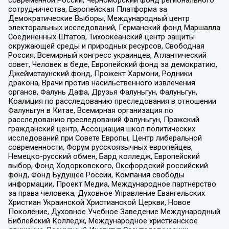
сотрудничества, Европейская Платформа за
Демократические Выборы, Международный центр
электоральных исследований, Германский фонд Маршалла
Соединенных Штатов, Тихоокеанский центр защиты
окружающей среды и природных ресурсов, Свободная
Россия, Всемирный конгресс украинцев, Атлантический
совет, Человек в беде, Европейский фонд за демократию,
Джеймстаунский фонд, Прожект Хармони, Родники
дракона, Врачи против насильственного извлечения
органов, Фалунь Дафа, Друзья Фалуньгун, Фалуньгун,
Коалиция по расследованию преследования в отношении
Фалуньгун в Китае, Всемирная организация по
расследованию преследований Фалуньгун, Пражский
гражданский центр, Ассоциация школ политических
исследований при Совете Европы, Центр либеральной
современности, Форум русскоязычных европейцев,
Немецко-русский обмен, Бард колледж, Европейский
выбор, Фонд Ходорковского, Оксфордский российский
фонд, Фонд Будущее России, Компания свободы
информации, Проект Медиа, Международное партнерство
за права человека, Духовное Управление Евангельских
Христиан Украинской Христианской Церкви, Новое
Поколение, Духовное Учебное Заведение Международный
Библейский Колледж, Международное христианское