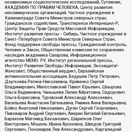
независимых социологических исследований, Сутяжник,
АКАДЕМИЯ ПО ПРАВАМ ЧЕЛОВЕКА, Центр развития
некоммерческих организаций, Частное учреждение в
Калининграде Совета Министров северных стран,
Гражданское содействие, Трансперенси Интернешнл-Р,
Центр Защиты Прав Средств Массовой Информации,
Институт развития прессы - Сибирь, Частное учреждение в
Санкт-Петербурге Совета Министров Северных Стран,
Фонд поддержки свободы прессы, Гражданский контроль,
Человек и Закон, Общественная комиссия по сохранению
наследия академика Сахарова, Информационное
агентство МЕМО. РУ, Институт региональной прессы,
Институт Развития Свободы Информации, Экозащита!-
Женсовет, Общественный вердикт, Евразийская
антимонопольная ассоциация, Бедушев Петр Петрович,
Дзугкоева Регина Николаевна, Кривенко Сергей
Владимирович, Милославский Павел Юрьевич, Шнырова
Ольга Вадимовна, Чанышева Лилия Айратовна, Сидорович
Ольга Борисовна, Туровский Александр Алексеевич,
Васильева Анастасия Евгеньевна, Ривина Анна Валерьевна,
Бойко Анатолий Николаевич, Дугин Сергей Георгиевич,
Пивоваров Андрей Сергеевич, Аверин Виталий Евгеньевич,
Барахоев Магомед Бекханович, Шарипков Олег
Викторович, Мошель Ирина Ароновна, Шведов Григорий
Сергеевич, Пономарев Лев Александрович, Каргалицкий