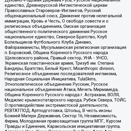
Духовно-Родовая Держава Русь, Русское национальное
единство, Древнерусской Инглистической церкви
Православных Староверов-Инглингов, Русский
общенациональный союз, Движение против нелегальной
иммиграции, Кровь и Честь, О свободе совести и о
религиозных объединениях, Омская организация
общественного политического движения Русское
национальное единство, Северное Братство, Клуб
Болельщиков Футбольного Клуба Динамо,
Файзрахманисты, Мусульманская религиозная организация
п. Боровский, Община Коренного Русского народа
Щелковского района, Правый сектор, УНА - УНСО,
Украинская повстанческая армия, Тризуб им. Степана
Бандеры, Братство, Белый Крест, Misanthropic division,
Религиозное объединение последователей инглиизма,
Народная Социальная Инициатива, TulaSkins,
Этнополитическое объединение Русские, Русское
национальное объединение Атака, Мечеть Мирмамеда,
Община Коренного Русского народа г. Астрахани, ВОЛЯ,
Меджлис крымскотатарского народа, Рубеж Севера, ТОЙС,
О противодействии экстремистской деятельности,
РЕВТАТПОД, Артподготовка, Штольц, В честь иконы
Божией Матери Державная, Сектор 16, Независимость,
Фирма, Молодежная правозащитная группа МПГ, Курсом
Правды и Единения, Каракольская инициативная группа,