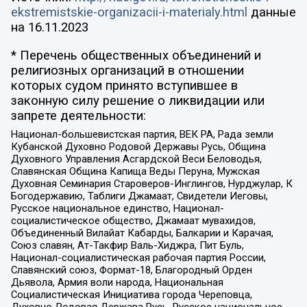
ekstremistskie-organizacii-i-materialy.html
данные
на
16.11.2023
* Перечень общественных объединений и
религиозных организаций в отношении
которых судом принято вступившее в
законную силу решение о ликвидации или
запрете деятельности:
Национал-большевистская партия, ВЕК РА, Рада земли
Кубанской Духовно Родовой Державы Русь, Община
Духовного Управления Асгардской Веси Беловодья,
Славянская Община Капища Веды Перуна, Мужская
Духовная Семинария Староверов-Инглингов, Нурджулар, К
Богодержавию, Таблиги Джамаат, Свидетели Иеговы,
Русское национальное единство, Национал-
социалистическое общество, Джамаат мувахидов,
Объединенный Вилайат Кабарды, Балкарии и Карачая,
Союз славян, Ат-Такфир Валь-Хиджра, Пит Буль,
Национал-социалистическая рабочая партия России,
Славянский союз, Формат-18, Благородный Орден
Дьявола, Армия воли народа, Национальная
Социалистическая Инициатива города Череповца,