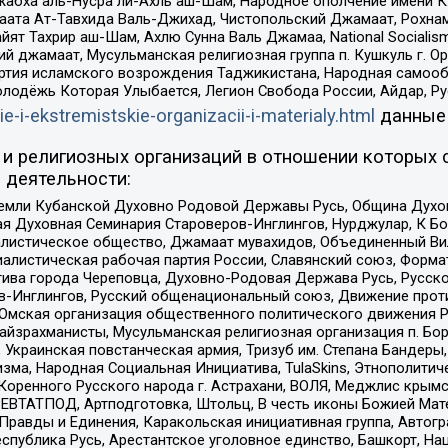
жабха аль-Нусра ли-Ахль аш-Шам, Народное ополчение имени К.
ата Ат-Тавхида Валь-Джихад, Чистопольский Джамаат, Рохнам
ят Тахрир аш-Шам, Ахлю Сунна Валь Джамаа, National Socialism
ий джамаат, Мусульманская религиозная группа п. Кушкуль г. 
ртия исламского возрождения Таджикистана, Народная самооб
олодёжь Которая Улыбается, Легион Свобода России, Айдар, Р
ie-i-ekstremistskie-organizacii-i-materialy.html
данные
и религиозных организаций в отношении которых 
 деятельности:
земли Кубанской Духовно Родовой Державы Русь, Община Духо
 Духовная Семинария Староверов-Инглингов, Нурджулар, К Бо
листическое общество, Джамаат мувахидов, Объединенный Вил
иалистическая рабочая партия России, Славянский союз, Форма
ива города Череповца, Духовно-Родовая Держава Русь, Русск
-Инглингов, Русский общенациональный союз, Движение против
 Омская организация общественного политического движения Р
йзрахманисты, Мусульманская религиозная организация п. Бо
краинская повстанческая армия, Тризуб им. Степана Бандеры, Бр
зма, Народная Социальная Инициатива, TulaSkins, Этнополитич
оренного Русского народа г. Астрахани, ВОЛЯ, Меджлис крымс
РЕВТАТПОД, Артподготовка, Штольц, В честь иконы Божией Мате
равды и Единения, Каракольская инициативная группа, Автогра
спублика Русь, Арестантское уголовное единство, Башкорт, Наци