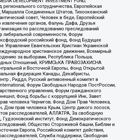
 MEDIA DEVELOPMENT INVESTMENT FUND,
 регионального сотрудничества, Европейская
 Маршалла Соединенных Штатов, Тихоокеанский
нтический совет, Человек в беде, Европейский
 извлечения органов, Фалунь Дафа, Друзья
рганизация по расследованию преследований
тр либеральной современности, Форум
 Оксфордский российский фонд, Фонд Будущее
е Управление Евангельских Христиан Украинской
еждународное христианское движение, Всемирный
людению за выборами, Республика Польша,
народных Отношений, КРИМСЬКА ПРАВОЗАХИСНА
ы Центральной и Восточной Европы, Фонд Открытой
иональная федерация Канады, Декабристы,
тр , Риддл, Русский антивоенный комитет в
nternational, Форум Свободных Народов ПостРоссии,
дарственного управления, Форум гражданского
рнешнл, Фонд борьбы с коррупцией Инк, Завет
прав человека Чернигов, Фонд Дом Прав Человека,
н, Дом прав человека Крым, Центр дикого лосося,
стов расследователей, АЛЛАТРА, За свободную
д, Гудзоновский институт, Фонд Демократического
сследований, Общество Сторожевой башни, Библии и
сточная Европа, Российский комитет действия,
-расследователей, Служба поддержки, Свободная