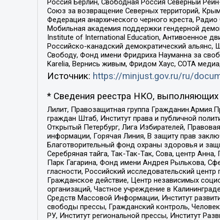
Россия Берлин, Свободная Россия Северный Рейн-В
Союз за возвращение Северных территорий, Крымско
Федерация анархического черного креста, Радио
Мобильная академия поддержки гендерной демократи
Institute of International Education, Антивоенн
Российско-канадский демократический альянс, 
Свободу, Фонд имени Фридриха Науманна за свобо
Karelia, Вернись живым, Фридом Хаус, СОТА меди
Источник:
https://minjust.gov.ru/ru/doc
* Сведения реестра НКО, выполняющих 
Лилит, Правозащитная группа Гражданин.Армия.П
граждан Штаб, Институт права и публичной поли
Открытый Петербург, Лига Избирателей, Правова
информации, Горячая Линия, В защиту прав закл
Благотворительный фонд охраны здоровья и защи
Серебряная тайга, Так-Так-Так, Сова, центр Анн
Парк Гагарина, Фонд имени Андрея Рылькова, Сф
гласности, Российский исследовательский центр 
Гражданское действие, Центр независимых соци
организаций, Частное учреждение в Калининград
Средств Массовой Информации, Институт развити
свободы прессы, Гражданский контроль, Человек
РУ, Институт региональной прессы, Институт Ра