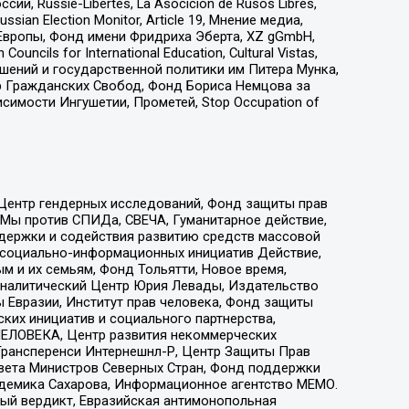
 Russie-Libertes, La Asocicion de Rusos Libres,
an Election Monitor, Article 19, Мнение медиа,
Европы, Фонд имени Фридриха Эберта, XZ gGmbH,
ls for International Education, Cultural Vistas,
ошений и государственной политики им Питера Мунка,
 Гражданских Свобод, Фонд Бориса Немцова за
имости Ингушетии, Прометей, Stop Occupation of
 Центр гендерных исследований, Фонд защиты прав
 Мы против СПИДа, СВЕЧА, Гуманитарное действие,
ддержки и содействия развитию средств массовой
р социально-информационных инициатив Действие,
 и их семьям, Фонд Тольятти, Новое время,
, Аналитический Центр Юрия Левады, Издательство
 Евразии, Институт прав человека, Фонд защиты
ких инициатив и социального партнерства,
ЕЛОВЕКА, Центр развития некоммерческих
 Трансперенси Интернешнл-Р, Центр Защиты Прав
овета Министров Северных Стран, Фонд поддержки
адемика Сахарова, Информационное агентство МЕМО.
ый вердикт, Евразийская антимонопольная