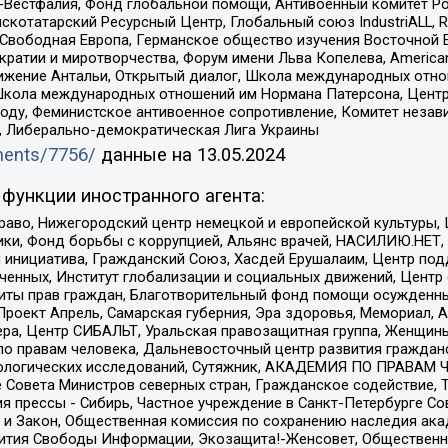
естфалия, Фонд глобальной помощи, Антивоенный комитет России,
татарский Ресурсный Центр, Глобальный союз IndustriALL, Russi
 Свободная Европа, Германское общество изучения Восточной 
и и миротворчества, Форум имени Льва Копелева, American Counci
ое движение Антальи, Открытый диалог, Школа международных отн
Школа международных отношений им Нормана Патерсона, Центр
ду, Феминистское антивоенное сопротивление, Комитет независ
а, Либерально-демократическая Лига Украины
uments/7756/
данные на
13.05.2024
функции иностранного агента:
раво, Нижегородский центр немецкой и европейской культуры,
тики, Фонд борьбы с коррупцией, Альянс врачей, НАСИЛИЮ.НЕТ,
я инициатива, Гражданский Союз, Хасдей Ерушалаим, Центр по
юченных, Институт глобализации и социальных движений, Цент
ты прав граждан, Благотворительный фонд помощи осужденным
а, Проект Апрель, Самарская губерния, Эра здоровья, Мемориал
ера, Центр СИБАЛЬТ, Уральская правозащитная группа, Женщины
по правам человека, Дальневосточный центр развития гражданс
ологических исследований, Сутяжник, АКАДЕМИЯ ПО ПРАВАМ Ч
е Совета Министров северных стран, Гражданское содействие,
я прессы - Сибирь, Частное учреждение в Санкт-Петербурге С
 и Закон, Общественная комиссия по сохранению наследия ак
звития Свободы Информации, Экозащита!-Женсовет, Общественн