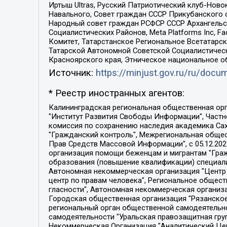
Иртыш Ultras, Русский Патриотический клуб-Нов
Навального, Совет граждан СССР Прикубанского 
Народный совет граждан РСФСР СССР Архангельск
Социалистических Районов, Meta Platforms Inc, 
Комитет, Татарстанское Региональное Всетатар
Татарской Автономной Советской Социалистическ
Красноярского края, Этническое национальное о
Источник:
https://minjust.gov.ru/ru/doc
* Реестр иностранных агентов:
Калининградская региональная общественная организация "Экозащита!-Женсовет", Фонд содействия защите прав и свобод граждан "Общественный вердикт", Фонд "Институт Развития Свободы Информации", Частное учреждение "Информационное агентство МЕМО. РУ", Региональная общественная организация "Общественная комиссия по сохранению наследия академика Сахарова", Фонд поддержки свободы прессы, Санкт-Петербургская общественная правозащитная организация "Гражданский контроль", Межрегиональная общественная организация "Информационно-просветительский центр "Мемориал", Региональный Фонд "Центр Защиты Прав Средств Массовой Информации", с 05.12.2023 Фонд "Центр Защиты Прав Средств массовой информации", Региональная общественная благотворительная организация помощи беженцам и мигрантам "Гражданское содействие", Негосударственное образовательное учреждение дополнительного профессионального образования (повышение квалификации) специалистов "АКАДЕМИЯ ПО ПРАВАМ ЧЕЛОВЕКА", Свердловская региональная общественная организация "Сутяжник", Автономная некоммерческая организация "Центр независимых социологических исследований", Союз общественных объединений "Российский исследовательский центр по правам человека", Региональное общественное учреждение научно-информационный центр "МЕМОРИАЛ", Некоммерческая организация "Фонд защиты гласности", Автономная некоммерческая организация "Институт прав человека", Городская общественная организация "Екатеринбургское общество "МЕМОРИАЛ", Городская общественная организация "Рязанское историко-просветительское и правозащитное общество "Мемориал" (Рязанский Мемориал), Челябинский региональный орган общественной самодеятельности – женское общественное объединение "Женщины Евразии", Челябинский региональный орган общественной самодеятельности "Уральская правозащитная группа", Фонд содействия защите здоровья и социальной справедливости имени Андрея Рылькова, Автономная Некоммерческая Организация "Аналитический Центр Юрия Левады", Автономная некоммерческая организация социальной поддержки населения "Проект Апрель", Региональная общественная организация помощи женщинам и детям, находящимся в кризисной ситуации "Информационно-методический центр "Анна", Фонд содействия развитию массовых коммуникаций и правовому просвещению "Так-так-Так", Фонд содействия устойчивому развитию "Серебряная тайга", Свердловский региональный общественный фонд социальных проектов "Новое время", "Idel.Реалии", Кавказ.Реалии, Крым.Реалии, Телеканал Настоящее Время, Татаро-башкирская служба Радио Свобода (Azatliq Radiosi), Радио Свободная Европа/Радио Свобода (PCE/PC), "Сибирь.Реалии", "Фактограф", Благотворительный фонд помощи осужденным и их семьям, Автономная некоммерческая организация "Институт глобализации и социальных движений", Фонд "В защиту прав заключенных", Частное учреждение "Центр поддержки и содействия развитию средств массовой информации", Пензенский региональный общественный благотворительный фонд "Гражданский союз", "Север.Реалии", Некоммерческая организация Фонд "Правовая инициатива", 