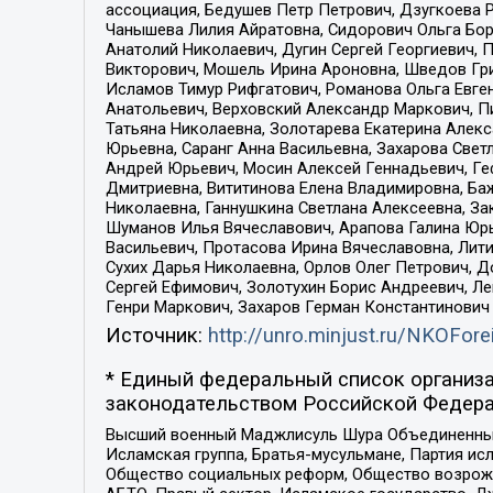
ассоциация, Бедушев Петр Петрович, Дзугкоева 
Чанышева Лилия Айратовна, Сидорович Ольга Бори
Анатолий Николаевич, Дугин Сергей Георгиевич, 
Викторович, Мошель Ирина Ароновна, Шведов Гри
Исламов Тимур Рифгатович, Романова Ольга Евге
Анатольевич, Верховский Александр Маркович, П
Татьяна Николаевна, Золотарева Екатерина Алек
Юрьевна, Саранг Анна Васильевна, Захарова Свет
Андрей Юрьевич, Мосин Алексей Геннадьевич, Ге
Дмитриевна, Вититинова Елена Владимировна, Ба
Николаевна, Ганнушкина Светлана Алексеевна, За
Шуманов Илья Вячеславович, Арапова Галина Юрь
Васильевич, Протасова Ирина Вячеславовна, Лит
Сухих Дарья Николаевна, Орлов Олег Петрович, 
Сергей Ефимович, Золотухин Борис Андреевич, Л
Генри Маркович, Захаров Герман Константинович
Источник:
http://unro.minjust.ru/NKOFore
* Единый федеральный список организа
законодательством Российской Федера
Высший военный Маджлисуль Шура Объединенных с
Исламская группа, Братья-мусульмане, Партия ис
Общество социальных реформ, Общество возрожд