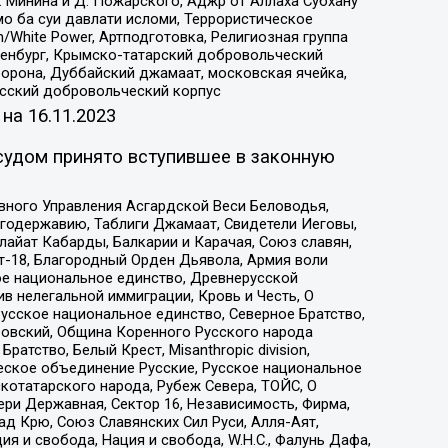
 Минина и Д. Пожарского, Аджр от Аллаха Субхану
о ба суи давлати исломи, Террористическое
/White Power, Артподготовка, Религиозная группа
Оренбург, Крымско-татарский добровольческий
орона, Дуббайский джамаат, московская ячейка,
усский добровольческий корпус
 на
16.11.2023
судом принято вступившее в законную
вного Управления Асгардской Веси Беловодья,
годержавию, Таблиги Джамаат, Свидетели Иеговы,
айат Кабарды, Балкарии и Карачая, Союз славян,
т-18, Благородный Орден Дьявола, Армия воли
ое национальное единство, Древнерусской
 нелегальной иммиграции, Кровь и Честь, О
усское национальное единство, Северное Братство,
ровский, Община Коренного Русского народа
атство, Белый Крест, Misanthropic division,
еское объединение Русские, Русское национальное
котатарского народа, Рубеж Севера, ТОЙС, О
ри Державная, Сектор 16, Независимость, Фирма,
д Крю, Союз Славянских Сил Руси, Алля-Аят,
я и свобода, Нация и свобода, W.H.С., Фалунь Дафа,