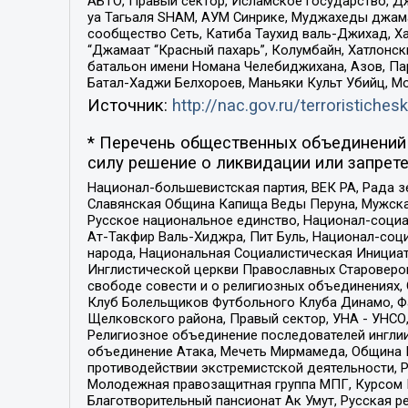
АБТО, Правый сектор, Исламское государство, Д
уа Тагьаля SHAM, АУМ Синрике, Муджахеды джама
сообщество Сеть, Катиба Таухид валь-Джихад, Хай
“Джамаат “Красный пахарь”, Колумбайн, Хатлонск
батальон имени Номана Челебиджихана, Азов, Па
Батал-Хаджи Белхороев, Маньяки Культ Убийц, М
Источник:
http://nac.gov.ru/terroristichesk
* Перечень общественных объединений 
силу решение о ликвидации или запрете
Национал-большевистская партия, ВЕК РА, Рада 
Славянская Община Капища Веды Перуна, Мужская
Русское национальное единство, Национал-социа
Ат-Такфир Валь-Хиджра, Пит Буль, Национал-соц
народа, Национальная Социалистическая Инициат
Инглистической церкви Православных Староверов
свободе совести и о религиозных объединениях,
Клуб Болельщиков Футбольного Клуба Динамо, Фа
Щелковского района, Правый сектор, УНА - УНСО, У
Религиозное объединение последователей инглии
объединение Атака, Мечеть Мирмамеда, Община К
противодействии экстремистской деятельности, 
Молодежная правозащитная группа МПГ, Курсом П
Благотворительный пансионат Ак Умут, Русская ре