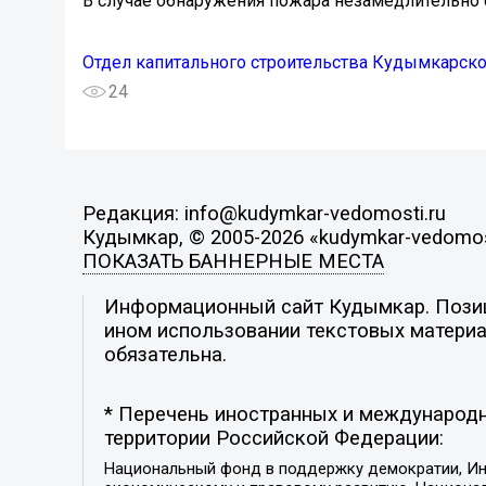
В случае обнаружения пожара незамедлительно со
Отдел капитального строительства Кудымкарско
24
Редакция: info@kudymkar-vedomosti.ru
Кудымкар, © 2005-2026 «kudymkar-vedomos
ПОКАЗАТЬ БАННЕРНЫЕ МЕСТА
Информационный сайт Кудымкар. Позици
ином использовании текстовых материал
обязательна.
* Перечень иностранных и международн
территории Российской Федерации:
Национальный фонд в поддержку демократии, Ин