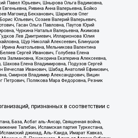
кий Павел Юрьевич, Шнырова Ольга Вадимовна,
 Евгеньевна, Ривина Анна Валерьевна, Бойко
хоев Магомед Бекханович, Шарипков Олег
Борис Юльевич, Созаев Валерий Валерьевич,
тович, Гасан Ольга Павловна, Паутов Юрий
ровна, Чуркина Наталья Валерьевна, Акимова
 Гудков Лев Дмитриевич, Илларионова Юлия
ихайловна, Щур Николай Алексеевич, Блинушов
е Ирина Анатольевна, Мельникова Валентина
Беляев Сергей Иванович, Голубева Елена
ила Залмановна, Кокорина Екатерина Алексеевна,
, Шахова Елена Владимировна, Подузов Сергей
ин Вячеслав Иванович, Шабад Анатолий Ефимович,
вна, Смирнов Владимир Александрович, Вицин
ег Петрович, Полякова Мара Федоровна, Резник
ганизаций, признанных в соответствии с
на, База, Асбат аль-Ансар, Священная война,
ижение Талибан, Исламская партия Туркестана,
Исламский джихад, Аль-Каида, Имарат Кавказ,