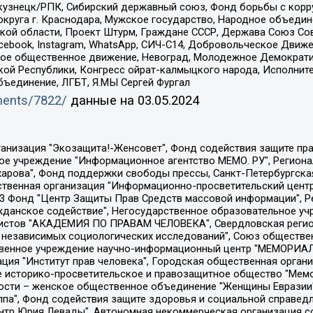
окузнецк/РПК, Сибирский державный союз, Фонд борьбы с кор
округа г. Краснодара, Мужское государство, Народное объедин
ой области, Проект Штурм, Граждане СССР, Держава Союз Сов
Facebook, Instagram, WhatsApp, СИЧ-С14, Добровольческое Движ
ское общественное движение, Невоград, Молодежное Демократ
ой Республики, Конгресс ойрат-калмыцкого народа, Исполнит
бъединение, ЛГБТ, Я.МЫ Сергей Фургал
uments/7822/
данные на
03.05.2024
Общество с ограниченной ответственностью "Радио Свободная Европа/Радио Свобода", Чешское информационное агентство "MEDIUM-ORIENT", Красноярская региональная общественная организация "Мы против СПИДа", Камалягин Денис Николаевич, Маркелов Сергей Евгеньевич, Пономарев Лев Александрович, Савицкая Людмила Алексеевна, Автономная некоммерческая организация "Центр по работе с проблемой насилия "НАСИЛИЮ.НЕТ", Межрегиональный профессиональный союз работников здравоохранения "Альянс врачей", Юридическое лицо, зарегистрированное в Латвийской Республике, SIA "Medusa Project" (регистрационный номер 40103797863, дата регистрации 10.06.2014), Некоммерческая организация "Фонд по борьбе с коррупцией", Автономная некоммерческая организация "Институт права и публичной политики", Баданин Роман Сергеевич, Гликин Максим Александрович, Железнова Мария Михайловна, Лукьянова Юлия Сергеевна, Маетная Елизавета Витальевна, Маняхин Петр Борисович, Чуракова Ольга Владимировна, Ярош Юлия Петровна, Юридическое лицо "The Insider SIA", зарегистрированное в Риге, Латвийская Республика (дата регистрации 26.06.2015), являющееся администратором доменного имени интернет-издания "The Insider SIA", https://theins.ru, Постернак Алексей Евгеньевич, Рубин Михаил Аркадьевич, Анин Роман Александрович, Юридическое лицо Istories fonds, зарегистрированное в Латвийской Республике (регистрационный номер 50008295751, дата регистрации 24.02.2020), Великовский Дмитрий Александрович, Долинина Ирина Николаевна, Мароховская Алеся Алексеевна, Шлейнов Роман Юрьевич, Шмагун Олеся Валентиновна, Общество с ограниченной ответственностью "Альтаир 2021", Общество с ограниченной ответственностью "Вега 2021", Общество с ограниченной ответственностью "Главный редактор 2021", Общество с ограниченной ответственностью "Ромашки монолит", Важенков Артем Валерьевич, Ивановская областная общественная организация "Центр гендерных исследований", Гурман Юрий Альбертович, Медиапроект "ОВД-Инфо", Егоров Владимир Владимирович, Жилинский Владимир Александрович, Общество с ограниченной ответственностью "ЗП", Иванова София Юрьевна, Карезина Инна Павловна, Кильтау Екатерина Викторовна, Петров Алексей Викторович, Пискунов Сергей Евгеньевич, Смирнов Сергей Сергеевич, Тихонов Михаил Сергеевич, Общество с ограниченной ответственностью "ЖУРНАЛИСТ-ИНОСТРАННЫЙ АГЕНТ", Арапова Галина Юрьевна, Вольтская Татьяна Анатольевна, Американская компания "Mason G.E.S. Anonymous Foundation" (США), являющаяся владельцем интернет-издания https://mnews.world/, Компания "Stichting Bellingcat", зарегистрированная в Нидерландах (дата регистрации 11.07.2018), Захаров Андрей Вячеславович, Клепиковская Екатерина Дмитриевна, Общество с ограниченной ответственностью "МЕМО", Перл Роман Александрович, Симонов Евгений Алексеевич, Соловьева Елена Анатольевна, Сотников Даниил Владимирович, Сурначева Елизавета Дмитриевна, Автономная некоммерческая организация по защите прав человека и информированию населения "Якутия – Наше Мнение", Общество с ограниченной ответственностью "Москоу диджитал медиа", с 26.01.2023 Общество с ограниченной ответственностью "Чайка Белые сады", Ветошкина Валерия Валерьевна, Заговора Максим Александрович, Межрегиональное общественное движение "Российская ЛГБТ - сеть", Оленичев Максим Владимирович, Павлов Иван Юрьевич, Скворцова Елена Сергеевна, Общество с ограниченной ответственностью "Как бы инагент", Кочетков Игорь Викторович, Общество с ограниченной ответственностью "Честные выборы", Еланчик Олег Александрович, Общество с ограниченной ответственностью "Нобелевский призыв", Гималова Регина Эмилевна, Григорьев Андрей Валерьевич, Григорьева Алина Александровна, Ассоциация по содействию защите прав призывников, альтернативнослужащих и военнослужащих "Правозащитная группа "Гражданин.Армия.Право", Хисамова Регина Фаритовна, Автономная некоммерческая организация по реализа