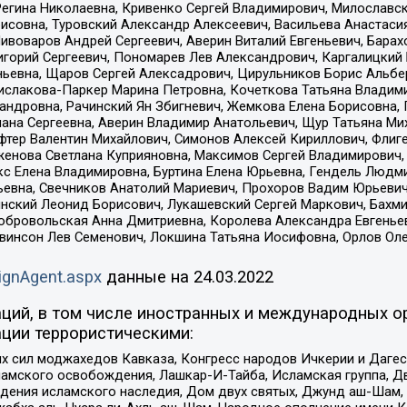
Регина Николаевна, Кривенко Сергей Владимирович, Милославс
совна, Туровский Александр Алексеевич, Васильева Анастасия
Пивоваров Андрей Сергеевич, Аверин Виталий Евгеньевич, Бара
горий Сергеевич, Пономарев Лев Александрович, Каргалицкий 
ньевна, Щаров Сергей Алексадрович, Цирульников Борис Альбер
ислакова-Паркер Марина Петровна, Кочеткова Татьяна Владими
сандровна, Рачинский Ян Збигневич, Жемкова Елена Борисовна,
лана Сергеевна, Аверин Владимир Анатольевич, Щур Татьяна М
фтер Валентин Михайлович, Симонов Алексей Кириллович, Флиг
женова Светлана Куприяновна, Максимов Сергей Владимирович, 
кс Елена Владимировна, Буртина Елена Юрьевна, Гендель Людм
евна, Свечников Анатолий Мариевич, Прохоров Вадим Юрьевич
инский Леонид Борисович, Лукашевский Сергей Маркович, Бахм
Добровольская Анна Дмитриевна, Королева Александра Евгенье
евинсон Лев Семенович, Локшина Татьяна Иосифовна, Орлов Ол
ignAgent.aspx
данные на
24.03.2022
ций, в том числе иностранных и международных ор
ции террористическими:
ил моджахедов Кавказа, Конгресс народов Ичкерии и Дагеста
ламского освобождения, Лашкар-И-Тайба, Исламская группа, Дв
ения исламского наследия, Дом двух святых, Джунд аш-Шам, 