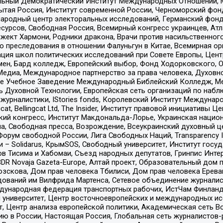
альный Демократический Институт Международных Отношений,
тая Россия, Институт современной России, Черноморский фонд
родный центр электоральных исследований, Германский фонд
рсов, Свободная Россия, Всемирный конгресс украинцев, Атла
ект Хармони, Родники дракона, Врачи против насильственного
ию преследования в отношении Фалуньгун в Китае, Всемирная о
ация школ политических исследований при Совете Европы, Цен
мен, Бард колледж, Европейский выбор, Фонд Ходорковского,
едиа, Международное партнерство за права человека, Духовно
ое Учебное Заведение Международный Библейский Колледж, М
ь Духовной Технологии, Европейская сеть организаций по наб
урналистики, IStories fonds, Королевский Институт Между
gcat, Bellingcat Ltd, The Insider, Институт правовой инициатив
инский конгресс, Институт Макдональда-Лорье, Украинская нац
, Свободная пресса, Возрождение, Всеукраинский духовный цен
орум свободной России, Лига Свободных Наций, Transparеncy I
– Solidarus, КрымSOS, Свободный университет, Институт госу
в Тисима и Хабомаи, Съезд народных депутатов, Гринпис Инте
DR Novaja Gazeta-Europe, Алтай проект, Образовательный дом 
зскова, Дом прав человека Тбилиси, Дом прав человека Ерева
едований им Вилфрида Мартенса, Сетевое объединение журнали
Международная федерация транспортных рабочих, ИстЧам Финлан
й университет, Центр восточноевропейских и международных и
, Центр анализа европейской политики, Академическая сеть Во
ю в России, Настоящая Россия, Глобальная сеть журналистов