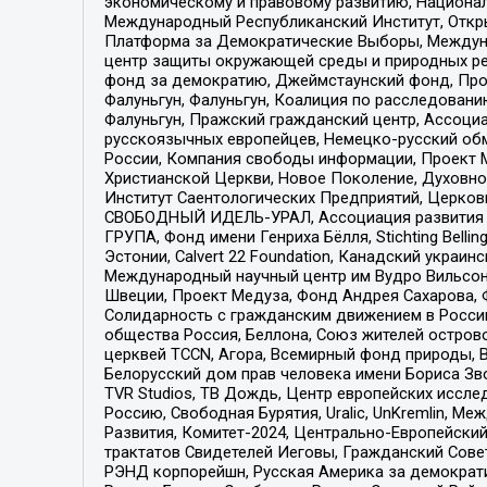
экономическому и правовому развитию, Национ
Международный Республиканский Институт, Откры
Платформа за Демократические Выборы, Междуна
центр защиты окружающей среды и природных ресу
фонд за демократию, Джеймстаунский фонд, Прож
Фалуньгун, Фалуньгун, Коалиция по расследован
Фалуньгун, Пражский гражданский центр, Ассоци
русскоязычных европейцев, Немецко-русский об
России, Компания свободы информации, Проект М
Христианской Церкви, Новое Поколение, Духовн
Институт Саентологических Предприятий, Церков
СВОБОДНЫЙ ИДЕЛЬ-УРАЛ, Ассоциация развития ж
ГРУПА, Фонд имени Генриха Бёлля, Stichting Bellin
Эстонии, Calvert 22 Foundation, Канадский укра
Международный научный центр им Вудро Вильсона
Швеции, Проект Медуза, Фонд Андрея Сахарова, Ф
Солидарность с гражданским движением в России 
общества Россия, Беллона, Союз жителей острово
церквей TCCN, Агора, Всемирный фонд природы, B
Белорусский дом прав человека имени Бориса Зво
TVR Studios, ТВ Дождь, Центр европейских иссл
Россию, Свободная Бурятия, Uralic, UnKremlin, 
Развития, Комитет-2024, Центрально-Европейски
трактатов Свидетелей Иеговы, Гражданский Совет
РЭНД корпорейшн, Русская Америка за демократи