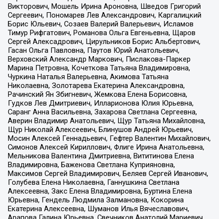
Викторович, Мошель Ирина Ароновна, Шведов Григорий
Сергеевич, Пономарев Лев Александрович, Каргалицкий
Борис Юльевич, Созаев Валерий Валерьевич, Исламов
Тимур Рифгатович, Романова Ольга Евгеньевна, Щаров
Сергей Алексадрович, Цирульников Борис Альбертович,
Гасан Ольга Павловна, Паутов Юрий Анатольевич,
Верховский Александр Маркович, Пислакова-Паркер
Марина Петровна, Кочеткова Татьяна Владимировна,
Чуркина Наталья Валерьевна, Акимова Татьяна
Николаевна, Золотарева Екатерина Александровна,
Рачинский Ян Збигневич, Жемкова Елена Борисовна,
Гудков Лев Дмитриевич, Илларионова Юлия Юрьевна,
Саранг Анна Васильевна, Захарова Светлана Сергеевна,
Аверин Владимир Анатольевич, Щур Татьяна Михайловна,
Щур Николай Алексеевич, Блинушов Андрей Юрьевич,
Мосин Алексей Геннадьевич, Гефтер Валентин Михайлович,
Симонов Алексей Кириллович, Флиге Ирина Анатольевна,
Мельникова Валентина Дмитриевна, Вититинова Елена
Владимировна, Баженова Светлана Куприяновна,
Максимов Сергей Владимирович, Беляев Сергей Иванович,
Голубева Елена Николаевна, Ганнушкина Светлана
Алексеевна, Закс Елена Владимировна, Буртина Елена
Юрьевна, Гендель Людмила Залмановна, Кокорина
Екатерина Алексеевна, Шуманов Илья Вячеславович,
Арапова Галина Юрьевна, Свечников Анатолий Мариевич,