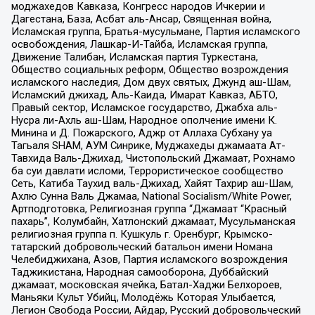
моджахедов Кавказа, Конгресс народов Ичкерии и
Дагестана, База, Асбат аль-Ансар, Священная война,
Исламская группа, Братья-мусульмане, Партия исламского
освобождения, Лашкар-И-Тайба, Исламская группа,
Движение Талибан, Исламская партия Туркестана,
Общество социальных реформ, Общество возрождения
исламского наследия, Дом двух святых, Джунд аш-Шам,
Исламский джихад, Аль-Каида, Имарат Кавказ, АБТО,
Правый сектор, Исламское государство, Джабха аль-
Нусра ли-Ахль аш-Шам, Народное ополчение имени К.
Минина и Д. Пожарского, Аджр от Аллаха Субхану уа
Тагьаля SHAM, АУМ Синрике, Муджахеды джамаата Ат-
Тавхида Валь-Джихад, Чистопольский Джамаат, Рохнамо
ба суи давлати исломи, Террористическое сообщество
Сеть, Катиба Таухид валь-Джихад, Хайят Тахрир аш-Шам,
Ахлю Сунна Валь Джамаа, National Socialism/White Power,
Артподготовка, Религиозная группа “Джамаат “Красный
пахарь”, Колумбайн, Хатлонский джамаат, Мусульманская
религиозная группа п. Кушкуль г. Оренбург, Крымско-
татарский добровольческий батальон имени Номана
Челебиджихана, Азов, Партия исламского возрождения
Таджикистана, Народная самооборона, Дуббайский
джамаат, московская ячейка, Батал-Хаджи Белхороев,
Маньяки Культ Убийц, Молодёжь Которая Улыбается,
Легион Свобода России, Айдар, Русский добровольческий