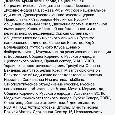
Дьявола, Армия воли народа, Национальная
Социалистическая Инициатива города Череповца,
Духовно-Родовая Держава Русь, Русское национальное
единство, Древнерусской Инглистической церкви
Православных Староверов-Инглингов, Русский
общенациональный союз, Движение против нелегальной
иммиграции, Кровь и Честь, О свободе совести и о
религиозных объединениях, Омская организация
общественного политического движения Русское
национальное единство, Северное Братство, Клуб
Болельщиков Футбольного Клуба Динамо,
Файзрахманисты, Мусульманская религиозная организация
п. Боровский, Община Коренного Русского народа
Щелковского района, Правый сектор, УНА - УНСО,
Украинская повстанческая армия, Тризуб им. Степана
Бандеры, Братство, Белый Крест, Misanthropic division,
Религиозное объединение последователей инглиизма,
Народная Социальная Инициатива, TulaSkins,
Этнополитическое объединение Русские, Русское
национальное объединение Атака, Мечеть Мирмамеда,
Община Коренного Русского народа г. Астрахани, ВОЛЯ,
Меджлис крымскотатарского народа, Рубеж Севера, ТОЙС,
О противодействии экстремистской деятельности,
РЕВТАТПОД, Артподготовка, Штольц, В честь иконы
Божией Матери Державная, Сектор 16, Независимость,