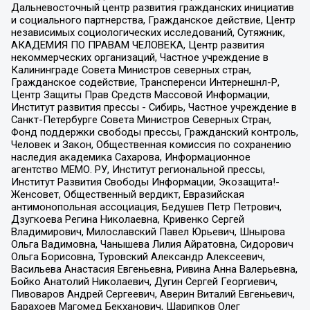
Дальневосточный центр развития гражданских инициатив
и социального партнерства, Гражданское действие, Центр
независимых социологических исследований, Сутяжник,
АКАДЕМИЯ ПО ПРАВАМ ЧЕЛОВЕКА, Центр развития
некоммерческих организаций, Частное учреждение в
Калининграде Совета Министров северных стран,
Гражданское содействие, Трансперенси Интернешнл-Р,
Центр Защиты Прав Средств Массовой Информации,
Институт развития прессы - Сибирь, Частное учреждение в
Санкт-Петербурге Совета Министров Северных Стран,
Фонд поддержки свободы прессы, Гражданский контроль,
Человек и Закон, Общественная комиссия по сохранению
наследия академика Сахарова, Информационное
агентство МЕМО. РУ, Институт региональной прессы,
Институт Развития Свободы Информации, Экозащита!-
Женсовет, Общественный вердикт, Евразийская
антимонопольная ассоциация, Бедушев Петр Петрович,
Дзугкоева Регина Николаевна, Кривенко Сергей
Владимирович, Милославский Павел Юрьевич, Шнырова
Ольга Вадимовна, Чанышева Лилия Айратовна, Сидорович
Ольга Борисовна, Туровский Александр Алексеевич,
Васильева Анастасия Евгеньевна, Ривина Анна Валерьевна,
Бойко Анатолий Николаевич, Дугин Сергей Георгиевич,
Пивоваров Андрей Сергеевич, Аверин Виталий Евгеньевич,
Барахоев Магомед Бекханович, Шарипков Олег