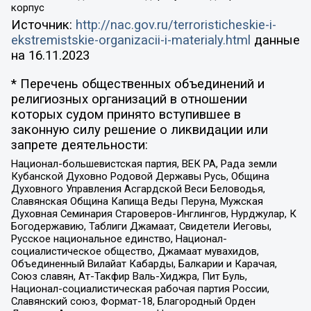
корпус
Источник:
http://nac.gov.ru/terroristicheskie-i-
ekstremistskie-organizacii-i-materialy.html
данные
на
16.11.2023
* Перечень общественных объединений и
религиозных организаций в отношении
которых судом принято вступившее в
законную силу решение о ликвидации или
запрете деятельности:
Национал-большевистская партия, ВЕК РА, Рада земли
Кубанской Духовно Родовой Державы Русь, Община
Духовного Управления Асгардской Веси Беловодья,
Славянская Община Капища Веды Перуна, Мужская
Духовная Семинария Староверов-Инглингов, Нурджулар, К
Богодержавию, Таблиги Джамаат, Свидетели Иеговы,
Русское национальное единство, Национал-
социалистическое общество, Джамаат мувахидов,
Объединенный Вилайат Кабарды, Балкарии и Карачая,
Союз славян, Ат-Такфир Валь-Хиджра, Пит Буль,
Национал-социалистическая рабочая партия России,
Славянский союз, Формат-18, Благородный Орден