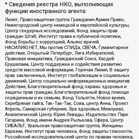
* Сведения реестра НКО, выполняющих
функции иностранного агента:
Лилит, Правозащитная группа Гражданин.Армия.Право,
Нижегородский центр немецкой и европейской культуры,
Центр гендерных исследований, Фонд защиты прав
граждан Штаб, Институт права и публичной политики,
Фонд борьбы с коррупцией, Альянс врачей,
НАСИЛИЮ.НЕТ, Мы против СПИДа, СВЕЧА, Гуманитарное
действие, Открытый Петербург, Лига Избирателей,
Правовая инициатива, Гражданский Союз, Хасдей
Ерушалаим, Центр поддержки и содействия развитию
средств массовой информации, Горячая Линия, В защиту
прав заключенных, Институт глобализации и социальных
движений, Центр социально-информационных инициатив
Действие, Благотворительный фонд охраны здоровья и
защиты прав граждан, Благотворительный фонд помощи
осужденным и их семьям, Фонд Тольятти, Новое время,
Серебряная тайга, Так-Так-Так, Сова, центр Анна, Проект
Апрель, Самарская губерния, Эра здоровья, Мемориал,
Аналитический Центр Юрия Левады, Издательство Парк
Гагарина, Фонд имени Андрея Рылькова, Сфера, Центр
СИБАЛЬТ, Уральская правозащитная группа, Женщины
Евразии, Институт прав человека, Фонд защиты гласности,
Российский исследовательский центр по правам человека,