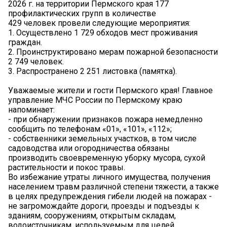
2026 г. на территории Пермского края 177
профилактических групп в количестве
429 человек провели следующие мероприятия:
1. Осуществлено 1 729 обходов мест проживания
граждан.
2. Проинструктировано мерам пожарной безопасности
2 749 человек.
3. Распространено 2 251 листовка (памятка).
Уважаемые жители и гости Пермского края! Главное
управление МЧС России по Пермскому краю
напоминает:
- при обнаружении признаков пожара немедленно
сообщить по телефонам «01», «101», «112»;
- собственники земельных участков, в том числе
садоводства или огородничества обязаны
производить своевременную уборку мусора, сухой
растительности и покос травы.
Во избежание утраты личного имущества, получения
населением травм различной степени тяжести, а также
в целях предупреждения гибели людей на пожарах -
не загромождайте дороги, проезды и подъезды к
зданиям, сооружениям, открытым складам,
водоисточникам, используемым для целей