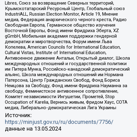
Libres, Союз за возвращение Северных территорий,
Крымскотатарский Ресурсный Центр, Глобальный союз
IndustriALL, Russian Election Monitor, Article 19, Мнение
медиа, Федерация анархического черного креста, Радио
Свободная Европа, Германское общество изучения
Восточной Европы, Фонд имени Фридриха Эберта, XZ
gGmbH, Мобильная академия поддержки гендерной
демократии и миротворчества, Форум имени Льва
Копелева, American Councils for International Education,
Cultural Vistas, Institute of International Education,
Антивоенное движение Антальи, Открытый диалог, Школа
международных отношений и государственной политики
им Питера Мунка, Российско-канадский демократический
альянс, Школа международных отношений им Нормана
Патерсона, Центр Гражданских Свобод, Фонд Бориса
Немцова за Свободу, Фонд имени Фридриха Науманна за
свободу, Феминистское антивоенное сопротивление,
Комитет независимости Ингушетии, Прометей, Stop
Occupation of Karelia, Вернись живым, Фридом Хаус, СОТА
медиа, Либерально-демократическая Лига Украины
Источник:
https://minjust.gov.ru/ru/documents/7756/
данные на
13.05.2024