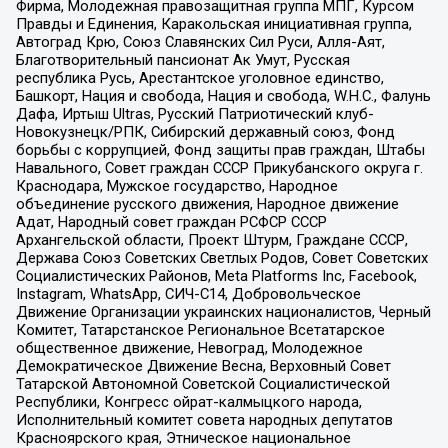
Фирма, Молодежная правозащитная группа МПГ, Курсом
Правды и Единения, Каракольская инициативная группа,
Автоград Крю, Союз Славянских Сил Руси, Алля-Аят,
Благотворительный пансионат Ак Умут, Русская
республика Русь, Арестантское уголовное единство,
Башкорт, Нация и свобода, Нация и свобода, W.H.С., Фалунь
Дафа, Иртыш Ultras, Русский Патриотический клуб-
Новокузнецк/РПК, Сибирский державный союз, Фонд
борьбы с коррупцией, Фонд защиты прав граждан, Штабы
Навального, Совет граждан СССР Прикубанского округа г.
Краснодара, Мужское государство, Народное
объединение русского движения, Народное движение
Адат, Народный совет граждан РСФСР СССР
Архангельской области, Проект Штурм, Граждане СССР,
Держава Союз Советских Светлых Родов, Совет Советских
Социалистических Районов, Meta Platforms Inc, Facebook,
Instagram, WhatsApp, СИЧ-С14, Добровольческое
Движение Организации украинских националистов, Черный
Комитет, Татарстанское Региональное Всетатарское
общественное движение, Невоград, Молодежное
Демократическое Движение Весна, Верховный Совет
Татарской Автономной Советской Социалистической
Республики, Конгресс ойрат-калмыцкого народа,
Исполнительный комитет совета народных депутатов
Красноярского края, Этническое национальное