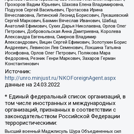
Прохоров Вадим Юрьевич, Шахова Елена Владимировна,
Подузов Сергей Васильевич, Протасова Ирина
Вячеславовна, Литинский Леонид Борисович, Лукашевский
Сергей Маркович, Бахмин Вячеслав Иванович, Шабад
Анатолий Ефимович, Сухих Дарья Николаевна, Орлов Олег
Петрович, Добровольская Анна Дмитриевна, Королева
Александра Евгеньевна, Смирнов Владимир
Александрович, Вицин Сергей Ефимович, Золотухин Борис
Андреевич, Левинсон Лев Семенович, Локшина Татьяна
Иосифовна, Орлов Олег Петрович, Полякова Мара
Федоровна, Резник Генри Маркович, Захаров Герман
Константинович
Источник:
http://unro.minjust.ru/NKOForeignAgent.aspx
данные на
24.03.2022
* Единый федеральный список организаций, в
том числе иностранных и международных
организаций, признанных в соответствии с
законодательством Российской Федерации
террористическими:
Высший военный Маджлисуль Шура Объединенных сил