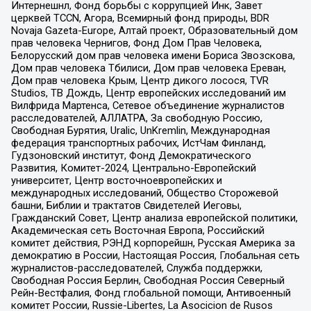
Интернешнл, Фонд борьбы с коррупцией Инк, Завет
церквей TCCN, Агора, Всемирный фонд природы, BDR
Novaja Gazeta-Europe, Алтай проект, Образовательный дом
прав человека Чернигов, Фонд Дом Прав Человека,
Белорусский дом прав человека имени Бориса Звозскова,
Дом прав человека Тбилиси, Дом прав человека Ереван,
Дом прав человека Крым, Центр дикого лосося, TVR
Studios, ТВ Дождь, Центр европейских исследований им
Вилфрида Мартенса, Сетевое объединение журналистов
расследователей, АЛЛАТРА, За свободную Россию,
Свободная Бурятия, Uralic, UnKremlin, Международная
федерация транспортных рабочих, ИстЧам Финланд,
Гудзоновский институт, Фонд Демократического
Развития, Комитет-2024, Центрально-Европейский
университет, Центр восточноевропейских и
международных исследований, Общество Сторожевой
башни, Библии и трактатов Свидетелей Иеговы,
Гражданский Совет, Центр анализа европейской политики,
Академическая сеть Восточная Европа, Российский
комитет действия, РЭНД корпорейшн, Русская Америка за
демократию в России, Настоящая Россия, Глобальная сеть
журналистов-расследователей, Служба поддержки,
Свободная Россия Берлин, Свободная Россия Северный
Рейн-Вестфалия, Фонд глобальной помощи, Антивоенный
комитет России, Russie-Libertes, La Asocicion de Rusos