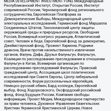
MEDIA DEVELOPMENT INVESTMENT FUND, Международный
Республиканский Институт, Открытая Россия, Институт
современной России, Черноморский фонд регионального
сотрудничества, Европейская Платформа за
Демократические Выборы, Международный центр
электоральных исследований, Германский фонд Маршалла
Соединенных Штатов, Тихоокеанский центр защиты
окружающей среды и природных ресурсов, Свободная
Россия, Всемирный конгресс украинцев, Атлантический
совет, Человек в беде, Европейский фонд за демократию,
Джеймстаунский фонд, Прожект Хармони, Родники
дракона, Врачи против насильственного извлечения
органов, Фалунь Дафа, Друзья Фалуньгун, Фалуньгун,
Коалиция по расследованию преследования в отношении
Фалуньгун в Китае, Всемирная организация по
расследованию преследований Фалуньгун, Пражский
гражданский центр, Ассоциация школ политических
исследований при Совете Европы, Центр либеральной
современности, Форум русскоязычных европейцев,
Немецко-русский обмен, Бард колледж, Европейский
выбор, Фонд Ходорковского, Оксфордский российский
фонд, Фонд Будущее России, Компания свободы
информации, Проект Медиа, Международное партнерство
за права человека, Духовное Управление Евангельских
Христиан Украинской Христианской Церкви, Новое