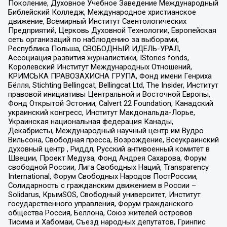
Поколение, Духовное Учебное Заведение Международный
Библейский Колледж, Международное христианское
движение, Всемирный Институт Саентологических
Предприятий, Церковь Духовной Технологии, Европейская
сеть организаций по наблюдению за выборами,
Республика Польша, СВОБОДНЫЙ ИДЕЛЬ-УРАЛ,
Ассоциация развития журналистики, IStories fonds,
Королевский Институт Международных Отношений,
КРИМСЬКА ПРАВОЗАХИСНА ГРУПА, Фонд имени Генриха
Бёлля, Stichting Bellingcat, Bellingcat Ltd, The Insider, Институт
правовой инициативы Центральной и Восточной Европы,
Фонд Открытой Эстонии, Calvert 22 Foundation, Канадский
украинский конгресс, Институт Макдональда-Лорье,
Украинская национальная федерация Канады,
Декабристы, Международный научный центр им Вудро
Вильсона, Свободная пресса, Возрождение, Всеукраинский
духовный центр , Риддл, Русский антивоенный комитет в
Швеции, Проект Медуза, Фонд Андрея Сахарова, Форум
свободной России, Лига Свободных Наций, Transparеncy
International, Форум Свободных Народов ПостРоссии,
Солидарность с гражданским движением в России –
Solidarus, КрымSOS, Свободный университет, Институт
государственного управления, Форум гражданского
общества Россия, Беллона, Союз жителей островов
Тисима и Хабомаи, Съезд народных депутатов, Гринпис