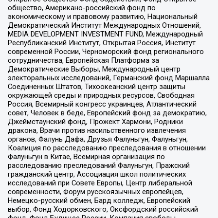
общество, Американо-российский фонд по
экономическому и правовому развитию, Национальный
Демократический Институт Международных Отношений,
MEDIA DEVELOPMENT INVESTMENT FUND, Международный
Республиканский Институт, Открытая Россия, Институт
современной России, Черноморский фонд регионального
сотрудничества, Европейская Платформа за
Демократические Выборы, Международный центр
электоральных исследований, Германский фонд Маршалла
Соединенных Штатов, Тихоокеанский центр защиты
окружающей среды и природных ресурсов, Свободная
Россия, Всемирный конгресс украинцев, Атлантический
совет, Человек в беде, Европейский фонд за демократию,
Джеймстаунский фонд, Прожект Хармони, Родники
дракона, Врачи против насильственного извлечения
органов, Фалунь Дафа, Друзья Фалуньгун, Фалуньгун,
Коалиция по расследованию преследования в отношении
Фалуньгун в Китае, Всемирная организация по
расследованию преследований Фалуньгун, Пражский
гражданский центр, Ассоциация школ политических
исследований при Совете Европы, Центр либеральной
современности, Форум русскоязычных европейцев,
Немецко-русский обмен, Бард колледж, Европейский
выбор, Фонд Ходорковского, Оксфордский российский
фонд, Фонд Будущее России, Компания свободы