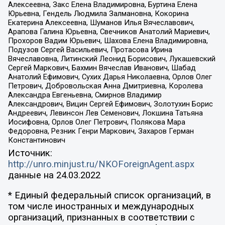
Алексеевна, Закс Елена Владимировна, Буртина Елена
Юрьевна, Гендель Людмила Залмановна, Кокорина
Екатерина Алексеевна, Шуманов Илья Вячеславович,
Арапова Галина Юрьевна, Свечников Анатолий Мариевич,
Прохоров Вадим Юрьевич, Шахова Елена Владимировна,
Подузов Сергей Васильевич, Протасова Ирина
Вячеславовна, Литинский Леонид Борисович, Лукашевский
Сергей Маркович, Бахмин Вячеслав Иванович, Шабад
Анатолий Ефимович, Сухих Дарья Николаевна, Орлов Олег
Петрович, Добровольская Анна Дмитриевна, Королева
Александра Евгеньевна, Смирнов Владимир
Александрович, Вицин Сергей Ефимович, Золотухин Борис
Андреевич, Левинсон Лев Семенович, Локшина Татьяна
Иосифовна, Орлов Олег Петрович, Полякова Мара
Федоровна, Резник Генри Маркович, Захаров Герман
Константинович
Источник:
http://unro.minjust.ru/NKOForeignAgent.aspx
данные на
24.03.2022
* Единый федеральный список организаций, в
том числе иностранных и международных
организаций, признанных в соответствии с