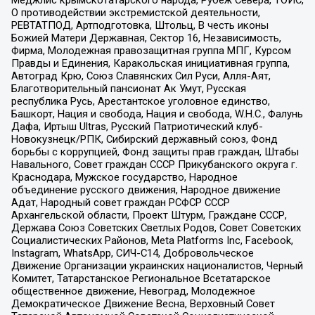
Меджлис крымскотатарского народа, Рубеж Севера, ТОЙС,
О противодействии экстремистской деятельности,
РЕВТАТПОД, Артподготовка, Штольц, В честь иконы
Божией Матери Державная, Сектор 16, Независимость,
Фирма, Молодежная правозащитная группа МПГ, Курсом
Правды и Единения, Каракольская инициативная группа,
Автоград Крю, Союз Славянских Сил Руси, Алля-Аят,
Благотворительный пансионат Ак Умут, Русская
республика Русь, Арестантское уголовное единство,
Башкорт, Нация и свобода, Нация и свобода, W.H.С., Фалунь
Дафа, Иртыш Ultras, Русский Патриотический клуб-
Новокузнецк/РПК, Сибирский державный союз, Фонд
борьбы с коррупцией, Фонд защиты прав граждан, Штабы
Навального, Совет граждан СССР Прикубанского округа г.
Краснодара, Мужское государство, Народное
объединение русского движения, Народное движение
Адат, Народный совет граждан РСФСР СССР
Архангельской области, Проект Штурм, Граждане СССР,
Держава Союз Советских Светлых Родов, Совет Советских
Социалистических Районов, Meta Platforms Inc, Facebook,
Instagram, WhatsApp, СИЧ-С14, Добровольческое
Движение Организации украинских националистов, Черный
Комитет, Татарстанское Региональное Всетатарское
общественное движение, Невоград, Молодежное
Демократическое Движение Весна, Верховный Совет