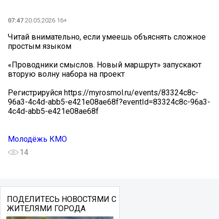
07:47
20.05.2026 16+
Читай внимательно, если умеешь объяснять сложное
простым языком ️
«Проводники смыслов. Новый маршрут» запускают
вторую волну набора на проект
Регистрируйся https://myrosmol.ru/events/83324c8c-
96a3-4c4d-abb5-e421e08ae68f?eventId=83324c8c-96a3-
4c4d-abb5-e421e08ae68f
Молодёжь КМО
14
ПОДЕЛИТЕСЬ НОВОСТЯМИ С
ЖИТЕЛЯМИ ГОРОДА