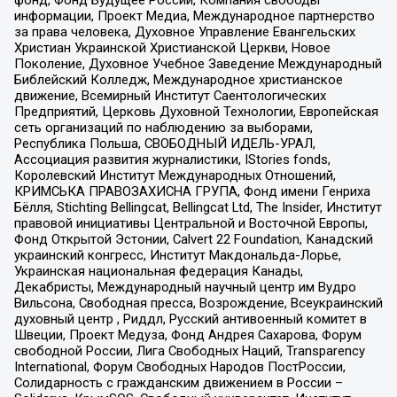
информации, Проект Медиа, Международное партнерство
за права человека, Духовное Управление Евангельских
Христиан Украинской Христианской Церкви, Новое
Поколение, Духовное Учебное Заведение Международный
Библейский Колледж, Международное христианское
движение, Всемирный Институт Саентологических
Предприятий, Церковь Духовной Технологии, Европейская
сеть организаций по наблюдению за выборами,
Республика Польша, СВОБОДНЫЙ ИДЕЛЬ-УРАЛ,
Ассоциация развития журналистики, IStories fonds,
Королевский Институт Международных Отношений,
КРИМСЬКА ПРАВОЗАХИСНА ГРУПА, Фонд имени Генриха
Бёлля, Stichting Bellingcat, Bellingcat Ltd, The Insider, Институт
правовой инициативы Центральной и Восточной Европы,
Фонд Открытой Эстонии, Calvert 22 Foundation, Канадский
украинский конгресс, Институт Макдональда-Лорье,
Украинская национальная федерация Канады,
Декабристы, Международный научный центр им Вудро
Вильсона, Свободная пресса, Возрождение, Всеукраинский
духовный центр , Риддл, Русский антивоенный комитет в
Швеции, Проект Медуза, Фонд Андрея Сахарова, Форум
свободной России, Лига Свободных Наций, Transparеncy
International, Форум Свободных Народов ПостРоссии,
Солидарность с гражданским движением в России –