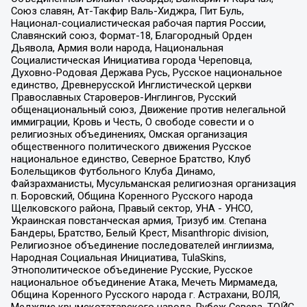
Союз славян, Ат-Такфир Валь-Хиджра, Пит Буль,
Национал-социалистическая рабочая партия России,
Славянский союз, Формат-18, Благородный Орден
Дьявола, Армия воли народа, Национальная
Социалистическая Инициатива города Череповца,
Духовно-Родовая Держава Русь, Русское национальное
единство, Древнерусской Инглистической церкви
Православных Староверов-Инглингов, Русский
общенациональный союз, Движение против нелегальной
иммиграции, Кровь и Честь, О свободе совести и о
религиозных объединениях, Омская организация
общественного политического движения Русское
национальное единство, Северное Братство, Клуб
Болельщиков Футбольного Клуба Динамо,
Файзрахманисты, Мусульманская религиозная организация
п. Боровский, Община Коренного Русского народа
Щелковского района, Правый сектор, УНА - УНСО,
Украинская повстанческая армия, Тризуб им. Степана
Бандеры, Братство, Белый Крест, Misanthropic division,
Религиозное объединение последователей инглиизма,
Народная Социальная Инициатива, TulaSkins,
Этнополитическое объединение Русские, Русское
национальное объединение Атака, Мечеть Мирмамеда,
Община Коренного Русского народа г. Астрахани, ВОЛЯ,