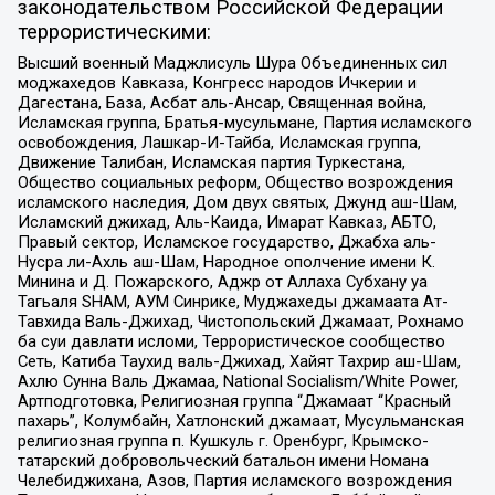
законодательством Российской Федерации
террористическими:
Высший военный Маджлисуль Шура Объединенных сил
моджахедов Кавказа, Конгресс народов Ичкерии и
Дагестана, База, Асбат аль-Ансар, Священная война,
Исламская группа, Братья-мусульмане, Партия исламского
освобождения, Лашкар-И-Тайба, Исламская группа,
Движение Талибан, Исламская партия Туркестана,
Общество социальных реформ, Общество возрождения
исламского наследия, Дом двух святых, Джунд аш-Шам,
Исламский джихад, Аль-Каида, Имарат Кавказ, АБТО,
Правый сектор, Исламское государство, Джабха аль-
Нусра ли-Ахль аш-Шам, Народное ополчение имени К.
Минина и Д. Пожарского, Аджр от Аллаха Субхану уа
Тагьаля SHAM, АУМ Синрике, Муджахеды джамаата Ат-
Тавхида Валь-Джихад, Чистопольский Джамаат, Рохнамо
ба суи давлати исломи, Террористическое сообщество
Сеть, Катиба Таухид валь-Джихад, Хайят Тахрир аш-Шам,
Ахлю Сунна Валь Джамаа, National Socialism/White Power,
Артподготовка, Религиозная группа “Джамаат “Красный
пахарь”, Колумбайн, Хатлонский джамаат, Мусульманская
религиозная группа п. Кушкуль г. Оренбург, Крымско-
татарский добровольческий батальон имени Номана
Челебиджихана, Азов, Партия исламского возрождения