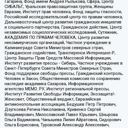
Гагарина, Фонд имени Андрея Рылькова, Сфера, Центр
СИБАЛЬТ, Уральская правозащитная группа, Женщины
Евразии, Институт прав человека, Фонд защиты гласности,
Российский исследовательский центр по правам человека,
Дальневосточный центр развития гражданских инициатив
и социального партнерства, Гражданское действие, Центр
независимых социологических исследований, Сутяжник,
АКАДЕМИЯ ПО ПРАВАМ ЧЕЛОВЕКА, Центр развития
некоммерческих организаций, Частное учреждение в
Калининграде Совета Министров северных стран,
Гражданское содействие, Трансперенси Интернешнл-Р,
Центр Защиты Прав Средств Массовой Информации,
Институт развития прессы - Сибирь, Частное учреждение в
Санкт-Петербурге Совета Министров Северных Стран,
Фонд поддержки свободы прессы, Гражданский контроль,
Человек и Закон, Общественная комиссия по сохранению
наследия академика Сахарова, Информационное
агентство МЕМО. РУ, Институт региональной прессы,
Институт Развития Свободы Информации, Экозащита!-
Женсовет, Общественный вердикт, Евразийская
антимонопольная ассоциация, Бедушев Петр Петрович,
Дзугкоева Регина Николаевна, Кривенко Сергей
Владимирович, Милославский Павел Юрьевич, Шнырова
Ольга Вадимовна, Чанышева Лилия Айратовна, Сидорович
Ольга Борисовна, Туровский Александр Алексеевич,