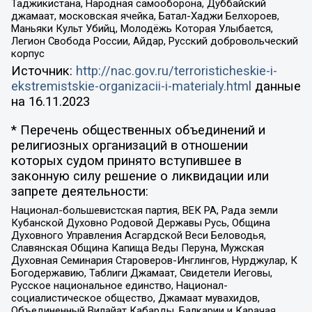
Таджикистана, Народная самооборона, Дуббайский
джамаат, московская ячейка, Батал-Хаджи Белхороев,
Маньяки Культ Убийц, Молодёжь Которая Улыбается,
Легион Свобода России, Айдар, Русский добровольческий
корпус
Источник:
http://nac.gov.ru/terroristicheskie-i-
ekstremistskie-organizacii-i-materialy.html
данные
на
16.11.2023
* Перечень общественных объединений и
религиозных организаций в отношении
которых судом принято вступившее в
законную силу решение о ликвидации или
запрете деятельности:
Национал-большевистская партия, ВЕК РА, Рада земли
Кубанской Духовно Родовой Державы Русь, Община
Духовного Управления Асгардской Веси Беловодья,
Славянская Община Капища Веды Перуна, Мужская
Духовная Семинария Староверов-Инглингов, Нурджулар, К
Богодержавию, Таблиги Джамаат, Свидетели Иеговы,
Русское национальное единство, Национал-
социалистическое общество, Джамаат мувахидов,
Объединенный Вилайат Кабарды, Балкарии и Карачая,