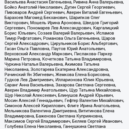
Васильева Анастасия Евгеньевна, Ривина Анна Валерьевна,
Бойко Анатолий Николаевич, Дугин Сергей Георгиевич,
Пивоваров Андрей Сергеевич, Аверин Виталий Евгеньевич,
Барахоев Магомед Бекханович, Шарипков Олег
Викторович, Мошель Ирина Ароновна, Шведов Григорий
Сергеевич, Пономарев Лев Александрович, Каргалицкий
Борис Юльевич, Созаев Валерий Валерьевич, Исламов
Тимур Рифгатович, Романова Ольга Евгеньевна, Щаров
Сергей Алексадрович, Цирульников Борис Альбертович,
Гасан Ольга Павловна, Паутов Юрий Анатольевич,
Верховский Александр Маркович, Пислакова-Паркер
Марина Петровна, Кочеткова Татьяна Владимировна,
Чуркина Наталья Валерьевна, Акимова Татьяна
Николаевна, Золотарева Екатерина Александровна,
Рачинский Ян Збигневич, Жемкова Елена Борисовна,
Гудков Лев Дмитриевич, Илларионова Юлия Юрьевна,
Саранг Анна Васильевна, Захарова Светлана Сергеевна,
Аверин Владимир Анатольевич, Щур Татьяна Михайловна,
Щур Николай Алексеевич, Блинушов Андрей Юрьевич,
Мосин Алексей Геннадьевич, Гефтер Валентин Михайлович,
Симонов Алексей Кириллович, Флиге Ирина Анатольевна,
Мельникова Валентина Дмитриевна, Вититинова Елена
Владимировна, Баженова Светлана Куприяновна,
Максимов Сергей Владимирович, Беляев Сергей Иванович,
Голубева Елена Николаевна, Ганнушкина Светлана