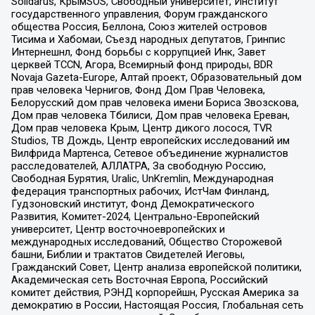
Solidarus, КрымSOS, Свободный университет, Институт
государственного управления, Форум гражданского
общества Россия, Беллона, Союз жителей островов
Тисима и Хабомаи, Съезд народных депутатов, Гринпис
Интернешнл, Фонд борьбы с коррупцией Инк, Завет
церквей TCCN, Агора, Всемирный фонд природы, BDR
Novaja Gazeta-Europe, Алтай проект, Образовательный дом
прав человека Чернигов, Фонд Дом Прав Человека,
Белорусский дом прав человека имени Бориса Звозскова,
Дом прав человека Тбилиси, Дом прав человека Ереван,
Дом прав человека Крым, Центр дикого лосося, TVR
Studios, ТВ Дождь, Центр европейских исследований им
Вилфрида Мартенса, Сетевое объединение журналистов
расследователей, АЛЛАТРА, За свободную Россию,
Свободная Бурятия, Uralic, UnKremlin, Международная
федерация транспортных рабочих, ИстЧам Финланд,
Гудзоновский институт, Фонд Демократического
Развития, Комитет-2024, Центрально-Европейский
университет, Центр восточноевропейских и
международных исследований, Общество Сторожевой
башни, Библии и трактатов Свидетелей Иеговы,
Гражданский Совет, Центр анализа европейской политики,
Академическая сеть Восточная Европа, Российский
комитет действия, РЭНД корпорейшн, Русская Америка за
демократию в России, Настоящая Россия, Глобальная сеть