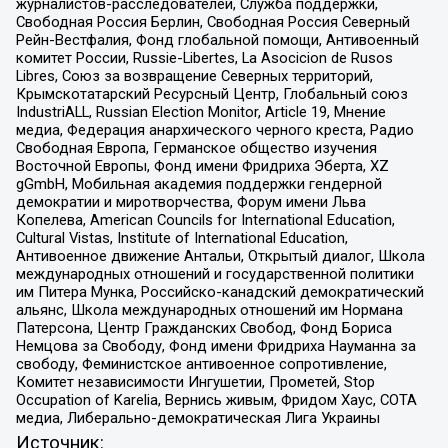
журналистов-расследователей, Служба поддержки,
Свободная Россия Берлин, Свободная Россия Северный
Рейн-Вестфалия, Фонд глобальной помощи, Антивоенный
комитет России, Russie-Libertes, La Asocicion de Rusos
Libres, Союз за возвращение Северных территорий,
Крымскотатарский Ресурсный Центр, Глобальный союз
IndustriALL, Russian Election Monitor, Article 19, Мнение
медиа, Федерация анархического черного креста, Радио
Свободная Европа, Германское общество изучения
Восточной Европы, Фонд имени Фридриха Эберта, XZ
gGmbH, Мобильная академия поддержки гендерной
демократии и миротворчества, Форум имени Льва
Копелева, American Councils for International Education,
Cultural Vistas, Institute of International Education,
Антивоенное движение Антальи, Открытый диалог, Школа
международных отношений и государственной политики
им Питера Мунка, Российско-канадский демократический
альянс, Школа международных отношений им Нормана
Патерсона, Центр Гражданских Свобод, Фонд Бориса
Немцова за Свободу, Фонд имени Фридриха Науманна за
свободу, Феминистское антивоенное сопротивление,
Комитет независимости Ингушетии, Прометей, Stop
Occupation of Karelia, Вернись живым, Фридом Хаус, СОТА
медиа, Либерально-демократическая Лига Украины
Источник: