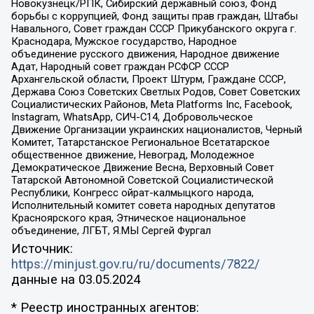
Новокузнецк/РПК, Сибирский державный союз, Фонд
борьбы с коррупцией, Фонд защиты прав граждан, Штабы
Навального, Совет граждан СССР Прикубанского округа г.
Краснодара, Мужское государство, Народное
объединение русского движения, Народное движение
Адат, Народный совет граждан РСФСР СССР
Архангельской области, Проект Штурм, Граждане СССР,
Держава Союз Советских Светлых Родов, Совет Советских
Социалистических Районов, Meta Platforms Inc, Facebook,
Instagram, WhatsApp, СИЧ-С14, Добровольческое
Движение Организации украинских националистов, Черный
Комитет, Татарстанское Региональное Всетатарское
общественное движение, Невоград, Молодежное
Демократическое Движение Весна, Верховный Совет
Татарской Автономной Советской Социалистической
Республики, Конгресс ойрат-калмыцкого народа,
Исполнительный комитет совета народных депутатов
Красноярского края, Этническое национальное
объединение, ЛГБТ, Я.МЫ Сергей Фургал
Источник:
https://minjust.gov.ru/ru/documents/7822/
данные на
03.05.2024
* Реестр иностранных агентов: