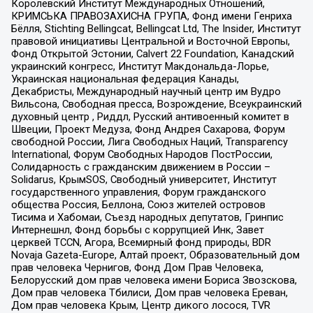
Королевский Институт Международных Отношений,
КРИМСЬКА ПРАВОЗАХИСНА ГРУПА, Фонд имени Генриха
Бёлля, Stichting Bellingcat, Bellingcat Ltd, The Insider, Институт
правовой инициативы Центральной и Восточной Европы,
Фонд Открытой Эстонии, Calvert 22 Foundation, Канадский
украинский конгресс, Институт Макдональда-Лорье,
Украинская национальная федерация Канады,
Декабристы, Международный научный центр им Вудро
Вильсона, Свободная пресса, Возрождение, Всеукраинский
духовный центр , Риддл, Русский антивоенный комитет в
Швеции, Проект Медуза, Фонд Андрея Сахарова, Форум
свободной России, Лига Свободных Наций, Transparеncy
International, Форум Свободных Народов ПостРоссии,
Солидарность с гражданским движением в России –
Solidarus, КрымSOS, Свободный университет, Институт
государственного управления, Форум гражданского
общества Россия, Беллона, Союз жителей островов
Тисима и Хабомаи, Съезд народных депутатов, Гринпис
Интернешнл, Фонд борьбы с коррупцией Инк, Завет
церквей TCCN, Агора, Всемирный фонд природы, BDR
Novaja Gazeta-Europe, Алтай проект, Образовательный дом
прав человека Чернигов, Фонд Дом Прав Человека,
Белорусский дом прав человека имени Бориса Звозскова,
Дом прав человека Тбилиси, Дом прав человека Ереван,
Дом прав человека Крым, Центр дикого лосося, TVR