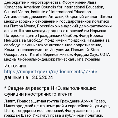
демократии и миротворчества, Форум имени Льва
Копелева, American Councils for International Education,
Cultural Vistas, Institute of International Education,
Антивоенное движение Антальи, Открытый диалог, Школа
международных отношений и государственной политики
им Питера Мунка, Российско-канадский демократический
альянс, Школа международных отношений им Нормана
Патерсона, Центр Гражданских Свобод, Фонд Бориса
Немцова за Свободу, Фонд имени Фридриха Науманна за
свободу, Феминистское антивоенное сопротивление,
Комитет независимости Ингушетии, Прометей, Stop
Occupation of Karelia, Вернись живым, Фридом Хаус, СОТА
медиа, Либерально-демократическая Лига Украины
Источник:
https://minjust.gov.ru/ru/documents/7756/
данные на
13.05.2024
* Сведения реестра НКО, выполняющих
функции иностранного агента:
Лилит, Правозащитная группа Гражданин.Армия.Право,
Нижегородский центр немецкой и европейской культуры,
Центр гендерных исследований, Фонд защиты прав
граждан Штаб, Институт права и публичной политики,