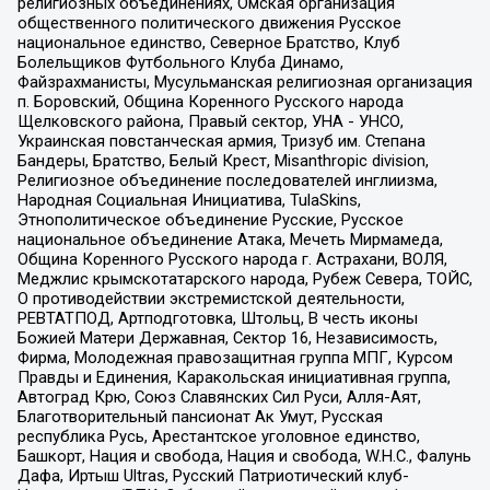
религиозных объединениях, Омская организация
общественного политического движения Русское
национальное единство, Северное Братство, Клуб
Болельщиков Футбольного Клуба Динамо,
Файзрахманисты, Мусульманская религиозная организация
п. Боровский, Община Коренного Русского народа
Щелковского района, Правый сектор, УНА - УНСО,
Украинская повстанческая армия, Тризуб им. Степана
Бандеры, Братство, Белый Крест, Misanthropic division,
Религиозное объединение последователей инглиизма,
Народная Социальная Инициатива, TulaSkins,
Этнополитическое объединение Русские, Русское
национальное объединение Атака, Мечеть Мирмамеда,
Община Коренного Русского народа г. Астрахани, ВОЛЯ,
Меджлис крымскотатарского народа, Рубеж Севера, ТОЙС,
О противодействии экстремистской деятельности,
РЕВТАТПОД, Артподготовка, Штольц, В честь иконы
Божией Матери Державная, Сектор 16, Независимость,
Фирма, Молодежная правозащитная группа МПГ, Курсом
Правды и Единения, Каракольская инициативная группа,
Автоград Крю, Союз Славянских Сил Руси, Алля-Аят,
Благотворительный пансионат Ак Умут, Русская
республика Русь, Арестантское уголовное единство,
Башкорт, Нация и свобода, Нация и свобода, W.H.С., Фалунь
Дафа, Иртыш Ultras, Русский Патриотический клуб-