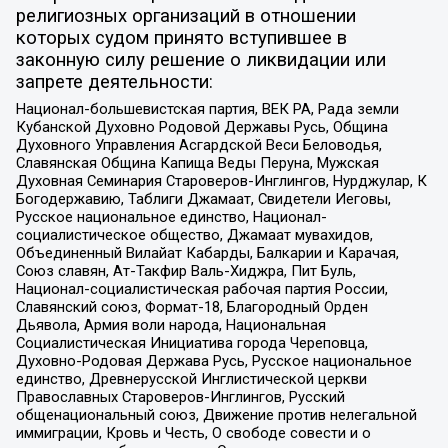
религиозных организаций в отношении
которых судом принято вступившее в
законную силу решение о ликвидации или
запрете деятельности:
Национал-большевистская партия, ВЕК РА, Рада земли
Кубанской Духовно Родовой Державы Русь, Община
Духовного Управления Асгардской Веси Беловодья,
Славянская Община Капища Веды Перуна, Мужская
Духовная Семинария Староверов-Инглингов, Нурджулар, К
Богодержавию, Таблиги Джамаат, Свидетели Иеговы,
Русское национальное единство, Национал-
социалистическое общество, Джамаат мувахидов,
Объединенный Вилайат Кабарды, Балкарии и Карачая,
Союз славян, Ат-Такфир Валь-Хиджра, Пит Буль,
Национал-социалистическая рабочая партия России,
Славянский союз, Формат-18, Благородный Орден
Дьявола, Армия воли народа, Национальная
Социалистическая Инициатива города Череповца,
Духовно-Родовая Держава Русь, Русское национальное
единство, Древнерусской Инглистической церкви
Православных Староверов-Инглингов, Русский
общенациональный союз, Движение против нелегальной
иммиграции, Кровь и Честь, О свободе совести и о