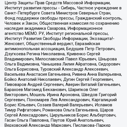
Центр Защиты Прав Средств Массовой Информации,
Институт развития прессы - Сибирь, Частное учреждение в
Санкт-Петербурге Совета Министров Северных Стран,
Фонд поддержки свободы прессы, Гражданский контроль,
Человек и Закон, Общественная комиссия по сохранению
наследия академика Сахарова, Информационное
агентство МЕМО. РУ, Институт региональной прессы,
Институт Развития Свободы Информации, Экозащита!-
Женсовет, Общественный вердикт, Евразийская
антимонопольная ассоциация, Бедушев Петр Петрович,
Дзугкоева Регина Николаевна, Кривенко Сергей
Владимирович, Милославский Павел Юрьевич, Шнырова
Ольга Вадимовна, Чанышева Лилия Айратовна, Сидорович
Ольга Борисовна, Туровский Александр Алексеевич,
Васильева Анастасия Евгеньевна, Ривина Анна Валерьевна,
Бойко Анатолий Николаевич, Дугин Сергей Георгиевич,
Пивоваров Андрей Сергеевич, Аверин Виталий Евгеньевич,
Барахоев Магомед Бекханович, Шарипков Олег
Викторович, Мошель Ирина Ароновна, Шведов Григорий
Сергеевич, Пономарев Лев Александрович, Каргалицкий
Борис Юльевич, Созаев Валерий Валерьевич, Исламов
Тимур Рифгатович, Романова Ольга Евгеньевна, Щаров
Сергей Алексадрович, Цирульников Борис Альбертович,
Гасан Ольга Павловна, Паутов Юрий Анатольевич,
Верховский Александр Маркович, Пислакова-Паркер