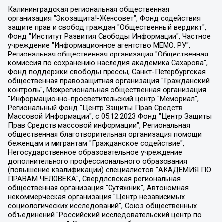
Калининградская региональная общественная организация "Экозащита!-Женсовет", Фонд содействия защите прав и свобод граждан "Общественный вердикт", Фонд "Институт Развития Свободы Информации", Частное учреждение "Информационное агентство МЕМО. РУ", Региональная общественная организация "Общественная комиссия по сохранению наследия академика Сахарова", Фонд поддержки свободы прессы, Санкт-Петербургская общественная правозащитная организация "Гражданский контроль", Межрегиональная общественная организация "Информационно-просветительский центр "Мемориал", Региональный Фонд "Центр Защиты Прав Средств Массовой Информации", с 05.12.2023 Фонд "Центр Защиты Прав Средств массовой информации", Региональная общественная благотворительная организация помощи беженцам и мигрантам "Гражданское содействие", Негосударственное образовательное учреждение дополнительного профессионального образования (повышение квалификации) специалистов "АКАДЕМИЯ ПО ПРАВАМ ЧЕЛОВЕКА", Свердловская региональная общественная организация "Сутяжник", Автономная некоммерческая организация "Центр независимых социологических исследований", Союз общественных объединений "Российский исследовательский центр по правам человека", Региональное общественное учреждение научно-информационный центр "МЕМОРИАЛ", Некоммерческая организация "Фонд защиты гласности", Автономная некоммерческая организация "Институт прав человека", Городская общественная организация "Екатеринбургское общество "МЕМОРИАЛ", Городская общественная организация "Рязанское историко-просветительское и правозащитное общество "Мемориал" (Рязанский Мемориал), Челябинский региональный орган общественной самодеятельности – женское общественное объединение "Женщины Евразии", Челябинский региональный орган общественной самодеятельности "Уральская правозащитная группа", Фонд содействия защите здоровья и социальной справедливости имени Андрея Рылькова, Автономная Некоммерческая Организация "Аналитический Центр Юрия Левады", Автономная некоммерческая организация социальной поддержки населения "Проект Апрель", Региональная общественная организация помощи женщинам и детям, находящимся в кризисной ситуации "Информационно-методический центр "Анна", Фонд содействия развитию массовых коммуникаций и правовому просвещению "Так-так-Так", Фонд содействия устойчивому развитию "Серебряная тайга", Свердловский региональный общественный фонд социальных проектов "Новое время", "Idel.Реалии", Кавказ.Реалии, Крым.Реалии, Телеканал Настоящее Время, Татаро-башкирская служба Радио Свобода (Azatliq Radiosi), Радио Свободная Европа/Радио Свобода (PCE/PC), "Сибирь.Реалии", "Фактограф", Благотворительный фонд помощи осужденным и их семьям, Автономная некоммерческая организация "Институт глобализации и социальных движений", Фонд "В защиту прав заключенных", Частное учреждение "Центр поддержки и содействия развитию средств массовой информации", Пензенский региональный общественный благотворительный фонд "Гражданский союз", "Север.Реалии", Некоммерческая организация Фонд "Правовая инициатива", Общество с ограниченной ответственностью "Радио Свободная Европа/Радио Свобода", Чешское информационное агентство "MEDIUM-ORIENT", Красноярская региональная общественная организация "Мы против СПИДа", Камалягин Денис Николаевич, Маркелов Сергей Евгеньевич, Пономарев Лев Александрович, Савицкая Людмила Алексеевна, Автономная некоммерческая организация "Центр по работе с проблемой насилия "НАСИЛИЮ.НЕТ", Межрегиональный профессиональный союз работников здравоохранения "Альянс врачей", Юридическое лицо, зарегистрированное в Латвийской Республике, SIA "Medusa Project" (регистрационный номер 40103797863, дата регистрации 10.06.2014), Некоммерческая организация "Фонд по борьбе с коррупцией", Автономная некоммерческая организация "Институт права и публичной политики", Баданин Роман Сергеевич, Гликин Максим Александрович, Железнова Мария Михайловна, Лукьянова Юлия Сергеевна, Маетная Елизавета Витальевна, Маняхин Петр Борисович, Чуракова Ольга Владимировна, Ярош Юлия Петровна, Юридическое лицо "The Insider SIA", зарегистрированное в Риге, Латвийская Республика (дата регистрации 26.06.2015), являющееся администратором доменного имени интернет-издания "The Insider SIA", https://theins.ru, Постернак Алексей Евгеньевич, Рубин Михаил Аркадьевич, Анин Роман Александрович, Юридическое лицо Istories fonds, зарегистрированное в Латвийской Республике (регистрационный номер 50008295751, дата регистрации 24.02.2020), Великовский Дмитрий Александрович, Долинина Ирина Николаевна, Мароховская Алеся Алексеевна, Шлейнов Роман Юрьевич, Шмагун Олеся Валентиновна, Общество с ограниченной ответственностью "Альтаир 2021", Общество с ограниченной ответственностью "Вега 2021", Общество с ограниченной ответственностью "Главный редактор 2021", Общество с ограниченной ответственностью "Ромашки монолит", Важенков Артем Валерьевич, Ивановская областная общественная организация "Центр гендерных исследований", Гурман Юрий Альбертович, Медиапроект "ОВД-Инфо", Егоров Владимир Владимирович, Жилинский Владимир Александрович, Общество с ограниченной ответственностью "ЗП", Иванова София Юрьевна, Карезина Инна Павловна, Кильтау Екатерина Викторовна, Петров Алексей Викторович, Пискунов Сергей Евгеньевич, Смирнов Сергей Сергеевич, Тихонов Михаил Сергеевич, Общество с ограниченной ответственностью "ЖУРНАЛИСТ-ИНОСТРАННЫЙ АГЕНТ", Арапова Галина Юрьевна, Вольтская Татьяна Анатольевна, Американская компания "Mason G.E.S. Anonymous Foundation" (США), являющаяся владельцем интернет-издания https://mnews.world/, Компания "Stichting Bellingcat", зарегистрированная в Нидерландах (дата регистрации 11.07.2018), Захаров Андрей Вячеславович, Клепиковская Екатерина Дмитриевна, Общество с ограниченной ответственностью "МЕМО", Перл Роман Александрович, Симонов Евгений Алексеевич, Соловьева Елена Анатольевна, Сотников Даниил Владимирович, Сурначева Елизавета Дмитриевна, Автономная некоммерческая организация по защите прав человека и информированию населения "Якутия – Наше Мнение", Общество с ограниченной ответственностью "Москоу диджитал медиа", с 26.01.2023 Общество с ограниченной ответственностью "Чайка Белые сады", Ветошкина Валерия Валерьевна, Заговора Максим Александрович, Межрегиональное общественное движение "Российская ЛГБТ - сеть", Оленичев Максим Владимирович, Павлов Иван Юрьевич, Скворцова Елена Сергеевна, Общество с ограниченной ответственностью "Как бы инагент", Кочетков Игорь Викторович, Общество с ограниченной ответственностью "Честные выборы", Еланчик Олег Александрович, Общество с ограниченной ответственностью "Нобелевский призыв", Гималова Регина Эмилевна, Григорьев Андрей Валерьевич, Григорьева Алина Александровна, Ассоциация по содействию защите прав призывников, альтернативнослужащих и военнослужащих "Правозащитная группа "Гражданин.Армия.Право", Хисамова Регина Фаритовна, Автономная некоммерческая организация по реализации социально-правовых программ "Лилит", Дальневосточное общественное движение "Маяк", Санкт-Петербургская ЛГБТ-инициативная группа "Выход", Инициативная группа ЛГБТ+ "Реверс", Алексеев Андрей Викторович, Бекбулатова Таисия Львовна, Беляев Иван Михайлович, Владыкина Елена Сергеевна, Гельман Марат Александрович, Никульшина Вероника Юрьевна, Толоконникова Надежда Андреевна, Шендерович Виктор Анатольевич, Общество с ограниченной ответственностью "Данное сообщение", Общество с ограниченной ответственностью Издательский дом "Новая глава", Айнбиндер Александра Александровна, Московский комьюнити-центр для ЛГБТ+инициатив, Благотворительный фонд развития филантропии, Deutsche Welle (Германия, Kurt-Schumacher-Strasse 3, 53113 Bonn), Борзунова Мария Михайловна, Воробьев Виктор Викторович, Голубева Анна Львовна, Константинова Алла Михайловна, Малкова Ирина Владимировна, Мурадов Мурад Абдулгалимович, Осетинская Елизавета Николаевна, Понасенков Евгений Николаевич, Ганапольский Матвей Юрьевич, Киселев Евгений Алексеевич, Борухович Ирина Григорьевна, Дремин Иван Тимофеевич, Дубровский Дмитрий Викторович, Красноярская региональная общественная организация поддержки и развития альтернативных образовательных технологий и межкультурных коммуникаций "ИНТЕРРА", Маяковская Екатерина Алексеевна, Фейгин Марк Захарович, Филимонов Андрей Викторович, Дзугкоева Регина Николаевна, Доброхотов Роман Александрович, Дудь Юрий Александрович, Елкин Сергей Владимирович, Кругликов Кирилл Игоревич, Сабунаева Мария Леонидовна, Семенов Алексей Владимирович, Шаинян Карен Багратович, Шульман Екатерина Михайловна, Асафьев Артур Валерьевич, Вахштайн Виктор Семенович, Венедиктов Алексей Алексеевич, Лушникова Екатерина Евгеньевна, Волков Леонид Михайлович, Невзоров Александр Глебович, Пархоменко Сергей Борисович, Сироткин Ярослав Николаевич, Кара-Мурза Владимир Владимирович, Баранова Наталья Владимировна, Гозман Леонид Яковлевич, Кагарлицкий Борис Юльевич, Климарев Михаил Валерьевич, Милов Владимир Станиславович, Автономная некоммерческая организация Краснодарский центр современного искусства "Типография", Моргенштерн Алишер Тагирович, Соболь Любовь Эдуардовна, Общество с ограниченной ответственностью "ЛИЗА НОРМ", Каспаров Гарри Кимович, Ходорковский Михаил Борисович, Общество с ограниченной ответственностью "Апрельские тезисы", Данилович Ирина Брониславовна, Кашин Олег Владимирович, Петров Николай Владимирович, Пивоваров Алексей Владимирович, Соколов Михаил Владимирович, Цветкова Юлия Владимировна, Чичваркин Евгений Александрович, Комитет против пыток/Команда против пыток, Общество с ограниченной ответственностью "Первый научный", Общество с ограниченной ответственностью "Вертолет и ко", Белоцерковская Вероника Борисовна, Кац Максим Евгеньевич, Лазарева Татьяна Юрьевна, Шаведдинов Руслан Табризович, Яшин Илья Валерьевич, Общество с ограниченной ответственностью "Иноагент ААВ", Алешковский Дмитрий Петрович, Альбац Евгения Марковна, Быков Дмитрий Львович, Галямина Юлия Евгеньевна, Лойко Сергей Леонидович, Мартынов Кирилл Константинович, Медведев Сергей Александрович, Крашенинников Федор Геннадиевич, Гордеева Катерина Вл