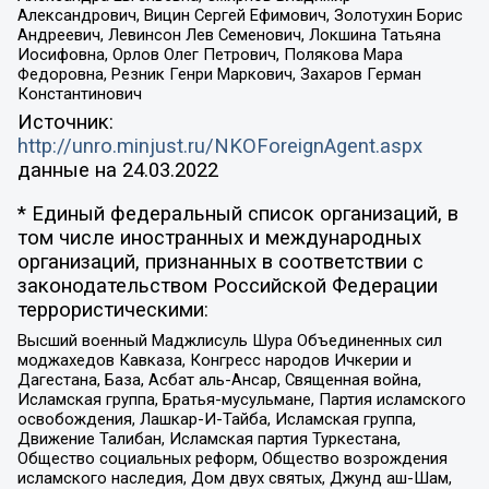
Александрович, Вицин Сергей Ефимович, Золотухин Борис
Андреевич, Левинсон Лев Семенович, Локшина Татьяна
Иосифовна, Орлов Олег Петрович, Полякова Мара
Федоровна, Резник Генри Маркович, Захаров Герман
Константинович
Источник:
http://unro.minjust.ru/NKOForeignAgent.aspx
данные на
24.03.2022
* Единый федеральный список организаций, в
том числе иностранных и международных
организаций, признанных в соответствии с
законодательством Российской Федерации
террористическими:
Высший военный Маджлисуль Шура Объединенных сил
моджахедов Кавказа, Конгресс народов Ичкерии и
Дагестана, База, Асбат аль-Ансар, Священная война,
Исламская группа, Братья-мусульмане, Партия исламского
освобождения, Лашкар-И-Тайба, Исламская группа,
Движение Талибан, Исламская партия Туркестана,
Общество социальных реформ, Общество возрождения
исламского наследия, Дом двух святых, Джунд аш-Шам,