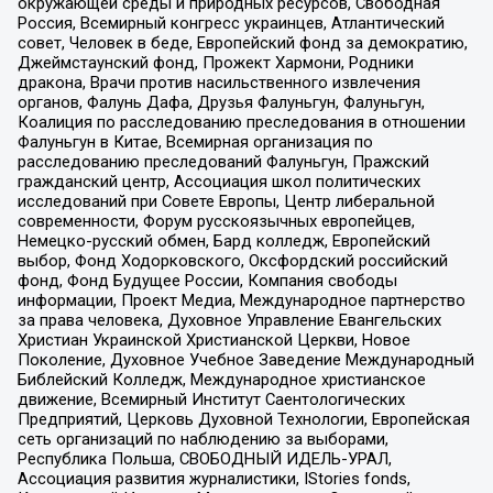
окружающей среды и природных ресурсов, Свободная
Россия, Всемирный конгресс украинцев, Атлантический
совет, Человек в беде, Европейский фонд за демократию,
Джеймстаунский фонд, Прожект Хармони, Родники
дракона, Врачи против насильственного извлечения
органов, Фалунь Дафа, Друзья Фалуньгун, Фалуньгун,
Коалиция по расследованию преследования в отношении
Фалуньгун в Китае, Всемирная организация по
расследованию преследований Фалуньгун, Пражский
гражданский центр, Ассоциация школ политических
исследований при Совете Европы, Центр либеральной
современности, Форум русскоязычных европейцев,
Немецко-русский обмен, Бард колледж, Европейский
выбор, Фонд Ходорковского, Оксфордский российский
фонд, Фонд Будущее России, Компания свободы
информации, Проект Медиа, Международное партнерство
за права человека, Духовное Управление Евангельских
Христиан Украинской Христианской Церкви, Новое
Поколение, Духовное Учебное Заведение Международный
Библейский Колледж, Международное христианское
движение, Всемирный Институт Саентологических
Предприятий, Церковь Духовной Технологии, Европейская
сеть организаций по наблюдению за выборами,
Республика Польша, СВОБОДНЫЙ ИДЕЛЬ-УРАЛ,
Ассоциация развития журналистики, IStories fonds,