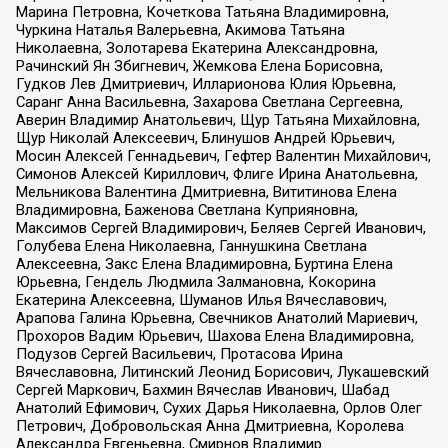
Марина Петровна, Кочеткова Татьяна Владимировна,
Чуркина Наталья Валерьевна, Акимова Татьяна
Николаевна, Золотарева Екатерина Александровна,
Рачинский Ян Збигневич, Жемкова Елена Борисовна,
Гудков Лев Дмитриевич, Илларионова Юлия Юрьевна,
Саранг Анна Васильевна, Захарова Светлана Сергеевна,
Аверин Владимир Анатольевич, Щур Татьяна Михайловна,
Щур Николай Алексеевич, Блинушов Андрей Юрьевич,
Мосин Алексей Геннадьевич, Гефтер Валентин Михайлович,
Симонов Алексей Кириллович, Флиге Ирина Анатольевна,
Мельникова Валентина Дмитриевна, Вититинова Елена
Владимировна, Баженова Светлана Куприяновна,
Максимов Сергей Владимирович, Беляев Сергей Иванович,
Голубева Елена Николаевна, Ганнушкина Светлана
Алексеевна, Закс Елена Владимировна, Буртина Елена
Юрьевна, Гендель Людмила Залмановна, Кокорина
Екатерина Алексеевна, Шуманов Илья Вячеславович,
Арапова Галина Юрьевна, Свечников Анатолий Мариевич,
Прохоров Вадим Юрьевич, Шахова Елена Владимировна,
Подузов Сергей Васильевич, Протасова Ирина
Вячеславовна, Литинский Леонид Борисович, Лукашевский
Сергей Маркович, Бахмин Вячеслав Иванович, Шабад
Анатолий Ефимович, Сухих Дарья Николаевна, Орлов Олег
Петрович, Добровольская Анна Дмитриевна, Королева
Александра Евгеньевна, Смирнов Владимир