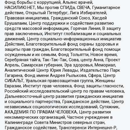
Фонд борьбы с коррупцией, Альянс врачей,
НАСИЛИЮ.НЕТ, Мы против СПИДа, СВЕЧА, Гуманитарное
действие, Открытый Петербург, Лига Избирателей,
Правовая инициатива, Гражданский Союз, Хасдей
Ерушалаим, Центр поддержки и содействия развитию
средств массовой информации, Горячая Линия, В защиту
прав заключенных, Институт глобализации и социальных
движений, Центр социально-информационных инициатив
Действие, Благотворительный фонд охраны здоровья и
защиты прав граждан, Благотворительный фонд помощи
осужденным и их семьям, Фонд Тольятти, Новое время,
Серебряная тайга, Так-Так-Так, Сова, центр Анна, Проект
Апрель, Самарская губерния, Эра здоровья, Мемориал,
Аналитический Центр Юрия Левады, Издательство Парк
Гагарина, Фонд имени Андрея Рылькова, Сфера, Центр
СИБАЛЬТ, Уральская правозащитная группа, Женщины
Евразии, Институт прав человека, Фонд защиты гласности,
Российский исследовательский центр по правам человека,
Дальневосточный центр развития гражданских инициатив
и социального партнерства, Гражданское действие, Центр
независимых социологических исследований, Сутяжник,
АКАДЕМИЯ ПО ПРАВАМ ЧЕЛОВЕКА, Центр развития
некоммерческих организаций, Частное учреждение в
Калининграде Совета Министров северных стран,
Гражданское содействие, Трансперенси Интернешнл-Р,