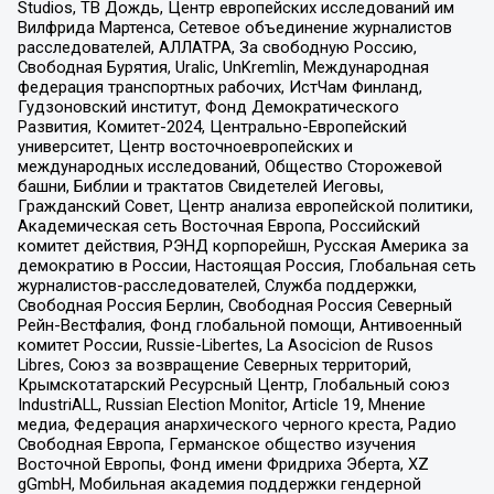
Studios, ТВ Дождь, Центр европейских исследований им
Вилфрида Мартенса, Сетевое объединение журналистов
расследователей, АЛЛАТРА, За свободную Россию,
Свободная Бурятия, Uralic, UnKremlin, Международная
федерация транспортных рабочих, ИстЧам Финланд,
Гудзоновский институт, Фонд Демократического
Развития, Комитет-2024, Центрально-Европейский
университет, Центр восточноевропейских и
международных исследований, Общество Сторожевой
башни, Библии и трактатов Свидетелей Иеговы,
Гражданский Совет, Центр анализа европейской политики,
Академическая сеть Восточная Европа, Российский
комитет действия, РЭНД корпорейшн, Русская Америка за
демократию в России, Настоящая Россия, Глобальная сеть
журналистов-расследователей, Служба поддержки,
Свободная Россия Берлин, Свободная Россия Северный
Рейн-Вестфалия, Фонд глобальной помощи, Антивоенный
комитет России, Russie-Libertes, La Asocicion de Rusos
Libres, Союз за возвращение Северных территорий,
Крымскотатарский Ресурсный Центр, Глобальный союз
IndustriALL, Russian Election Monitor, Article 19, Мнение
медиа, Федерация анархического черного креста, Радио
Свободная Европа, Германское общество изучения
Восточной Европы, Фонд имени Фридриха Эберта, XZ
gGmbH, Мобильная академия поддержки гендерной