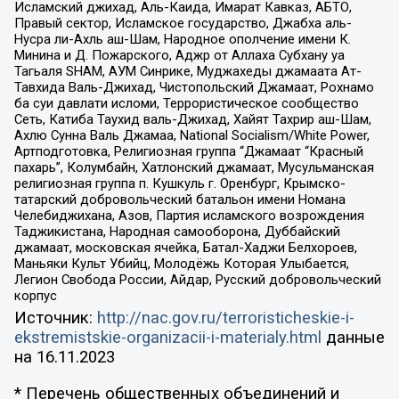
Исламский джихад, Аль-Каида, Имарат Кавказ, АБТО,
Правый сектор, Исламское государство, Джабха аль-
Нусра ли-Ахль аш-Шам, Народное ополчение имени К.
Минина и Д. Пожарского, Аджр от Аллаха Субхану уа
Тагьаля SHAM, АУМ Синрике, Муджахеды джамаата Ат-
Тавхида Валь-Джихад, Чистопольский Джамаат, Рохнамо
ба суи давлати исломи, Террористическое сообщество
Сеть, Катиба Таухид валь-Джихад, Хайят Тахрир аш-Шам,
Ахлю Сунна Валь Джамаа, National Socialism/White Power,
Артподготовка, Религиозная группа “Джамаат “Красный
пахарь”, Колумбайн, Хатлонский джамаат, Мусульманская
религиозная группа п. Кушкуль г. Оренбург, Крымско-
татарский добровольческий батальон имени Номана
Челебиджихана, Азов, Партия исламского возрождения
Таджикистана, Народная самооборона, Дуббайский
джамаат, московская ячейка, Батал-Хаджи Белхороев,
Маньяки Культ Убийц, Молодёжь Которая Улыбается,
Легион Свобода России, Айдар, Русский добровольческий
корпус
Источник:
http://nac.gov.ru/terroristicheskie-i-
ekstremistskie-organizacii-i-materialy.html
данные
на
16.11.2023
* Перечень общественных объединений и