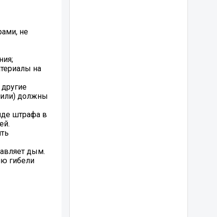
рами, не
ния;
атериалы на
 другие
(или) должны
иде штрафа в
ей.
ить
тавляет дым.
ию гибели