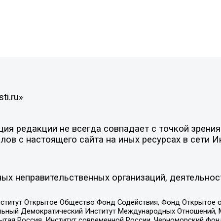
ti.ru»
я редакции не всегда совпадает с точкой зрения 
ов с настоящего сайта на иных ресурсах в сети И
ых неправительственных организаций, деятельнос
ститут Открытое Общество Фонд Содействия, Фонд Открытое 
альный Демократический Институт Международных Отношений,
тая Россия, Институт современной России, Черноморский фонд