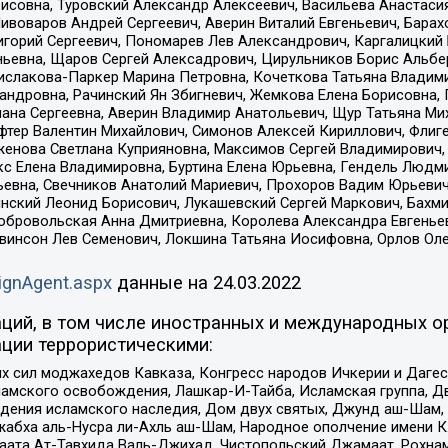
совна, Туровский Александр Алексеевич, Васильева Анастасия
Пивоваров Андрей Сергеевич, Аверин Виталий Евгеньевич, Бара
горий Сергеевич, Пономарев Лев Александрович, Каргалицкий 
ньевна, Щаров Сергей Алексадрович, Цирульников Борис Альбер
ислакова-Паркер Марина Петровна, Кочеткова Татьяна Владими
сандровна, Рачинский Ян Збигневич, Жемкова Елена Борисовна,
лана Сергеевна, Аверин Владимир Анатольевич, Щур Татьяна М
фтер Валентин Михайлович, Симонов Алексей Кириллович, Флиг
женова Светлана Куприяновна, Максимов Сергей Владимирович, 
кс Елена Владимировна, Буртина Елена Юрьевна, Гендель Людм
евна, Свечников Анатолий Мариевич, Прохоров Вадим Юрьевич
инский Леонид Борисович, Лукашевский Сергей Маркович, Бахм
Добровольская Анна Дмитриевна, Королева Александра Евгенье
евинсон Лев Семенович, Локшина Татьяна Иосифовна, Орлов Ол
ignAgent.aspx
данные на
24.03.2022
ций, в том числе иностранных и международных ор
ции террористическими:
ил моджахедов Кавказа, Конгресс народов Ичкерии и Дагеста
ламского освобождения, Лашкар-И-Тайба, Исламская группа, Дв
ения исламского наследия, Дом двух святых, Джунд аш-Шам, 
жабха аль-Нусра ли-Ахль аш-Шам, Народное ополчение имени К.
ата Ат-Тавхида Валь-Джихад, Чистопольский Джамаат, Рохнам