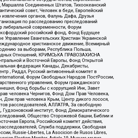
 Маршалла Соединенных Штатов, Тихоокеанский
нтический совет, Человек в беде, Европейский
 извлечения органов, Фалунь Дафа, Друзья
рганизация по расследованию преследований
тр либеральной современности, Форум
 Оксфордский российский фонд, Фонд Будущее
е Управление Евангельских Христиан Украинской
еждународное христианское движение, Всемирный
людению за выборами, Республика Польша,
народных Отношений, КРИМСЬКА ПРАВОЗАХИСНА
ы Центральной и Восточной Европы, Фонд Открытой
иональная федерация Канады, Декабристы,
тр , Риддл, Русский антивоенный комитет в
nternational, Форум Свободных Народов ПостРоссии,
дарственного управления, Форум гражданского
рнешнл, Фонд борьбы с коррупцией Инк, Завет
прав человека Чернигов, Фонд Дом Прав Человека,
н, Дом прав человека Крым, Центр дикого лосося,
стов расследователей, АЛЛАТРА, За свободную
д, Гудзоновский институт, Фонд Демократического
сследований, Общество Сторожевой башни, Библии и
сточная Европа, Российский комитет действия,
-расследователей, Служба поддержки, Свободная
 Russie-Libertes, La Asocicion de Rusos Libres,
an Election Monitor, Article 19, Мнение медиа,