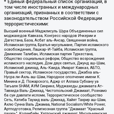
* Единый федеральный список организаций, в
том числе иностранных и международных
организаций, признанных в соответствии с
законодательством Российской Федерации
террористическими:
Высший военный Маджлисуль Шура Объединенных сил
моджахедов Кавказа, Конгресс народов Ичкерии и
Дагестана, База, Асбат аль-Ансар, Священная война,
Исламская группа, Братья-мусульмане, Партия исламского
освобождения, Лашкар-И-Тайба, Исламская группа,
Движение Талибан, Исламская партия Туркестана,
Общество социальных реформ, Общество возрождения
исламского наследия, Дом двух святых, Джунд аш-Шам,
Исламский джихад, Аль-Каида, Имарат Кавказ, АБТО,
Правый сектор, Исламское государство, Джабха аль-
Нусра ли-Ахль аш-Шам, Народное ополчение имени К.
Минина и Д. Пожарского, Аджр от Аллаха Субхану уа
Тагьаля SHAM, АУМ Синрике, Муджахеды джамаата Ат-
Тавхида Валь-Джихад, Чистопольский Джамаат, Рохнамо
ба суи давлати исломи, Террористическое сообщество
Сеть, Катиба Таухид валь-Джихад, Хайят Тахрир аш-Шам,
Ахлю Сунна Валь Джамаа, National Socialism/White Power,
Артподготовка, Религиозная группа “Джамаат “Красный
пахарь”, Колумбайн, Хатлонский джамаат, Мусульманская