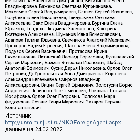
Мельникова Валентина Дмитриевна, Вититинова Елена
Владимировна, Баженова Светлана Куприяновна,
Максимов Сергей Владимирович, Беляев Сергей Иванович,
Голубева Елена Николаевна, Ганнушкина Светлана
Алексеевна, Закс Елена Владимировна, Буртина Елена
Юрьевна, Гендель Людмила Залмановна, Кокорина
Екатерина Алексеевна, Шуманов Илья Вячеславович,
Арапова Галина Юрьевна, Свечников Анатолий Мариевич,
Прохоров Вадим Юрьевич, Шахова Елена Владимировна,
Подузов Сергей Васильевич, Протасова Ирина
Вячеславовна, Литинский Леонид Борисович, Лукашевский
Сергей Маркович, Бахмин Вячеслав Иванович, Шабад
Анатолий Ефимович, Сухих Дарья Николаевна, Орлов Олег
Петрович, Добровольская Анна Дмитриевна, Королева
Александра Евгеньевна, Смирнов Владимир
Александрович, Вицин Сергей Ефимович, Золотухин Борис
Андреевич, Левинсон Лев Семенович, Локшина Татьяна
Иосифовна, Орлов Олег Петрович, Полякова Мара
Федоровна, Резник Генри Маркович, Захаров Герман
Константинович
Источник:
http://unro.minjust.ru/NKOForeignAgent.aspx
данные на
24.03.2022