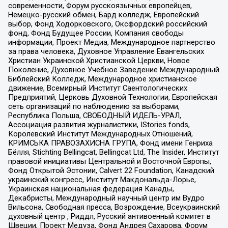
современности, Форум русскоязычных европейцев,
Немецко-русский обмен, Бард колледж, Европейский
выбор, Фонд Ходорковского, Оксфордский российский
фонд, Фонд Будущее России, Компания свободы
информации, Проект Медиа, Международное партнерство
за права человека, Духовное Управление Евангельских
Христиан Украинской Христианской Церкви, Новое
Поколение, Духовное Учебное Заведение Международный
Библейский Колледж, Международное христианское
движение, Всемирный Институт Саентологических
Предприятий, Церковь Духовной Технологии, Европейская
сеть организаций по наблюдению за выборами,
Республика Польша, СВОБОДНЫЙ ИДЕЛЬ-УРАЛ,
Ассоциация развития журналистики, IStories fonds,
Королевский Институт Международных Отношений,
КРИМСЬКА ПРАВОЗАХИСНА ГРУПА, Фонд имени Генриха
Бёлля, Stichting Bellingcat, Bellingcat Ltd, The Insider, Институт
правовой инициативы Центральной и Восточной Европы,
Фонд Открытой Эстонии, Calvert 22 Foundation, Канадский
украинский конгресс, Институт Макдональда-Лорье,
Украинская национальная федерация Канады,
Декабристы, Международный научный центр им Вудро
Вильсона, Свободная пресса, Возрождение, Всеукраинский
духовный центр , Риддл, Русский антивоенный комитет в
Швеции, Проект Медуза, Фонд Андрея Сахарова, Форум