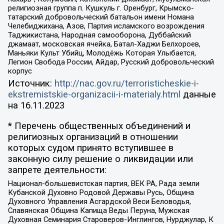
религиозная группа п. Кушкуль г. Оренбург, Крымско-
татарский добровольческий батальон имени Номана
Челебиджихана, Азов, Партия исламского возрождения
Таджикистана, Народная самооборона, Дуббайский
джамаат, московская ячейка, Батал-Хаджи Белхороев,
Маньяки Культ Убийц, Молодёжь Которая Улыбается,
Легион Свобода России, Айдар, Русский добровольческий
корпус
Источник:
http://nac.gov.ru/terroristicheskie-i-
ekstremistskie-organizacii-i-materialy.html
данные
на
16.11.2023
* Перечень общественных объединений и
религиозных организаций в отношении
которых судом принято вступившее в
законную силу решение о ликвидации или
запрете деятельности:
Национал-большевистская партия, ВЕК РА, Рада земли
Кубанской Духовно Родовой Державы Русь, Община
Духовного Управления Асгардской Веси Беловодья,
Славянская Община Капища Веды Перуна, Мужская
Духовная Семинария Староверов-Инглингов, Нурджулар, К