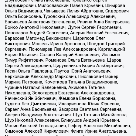
Дзугкоева Регина Николаевна, Кривенко Сергей
Владимирович, Милославский Павел Юрьевич, Шнырова
Ольга Вадимовна, Чанышева Лилия Айратовна, Сидорович
Ольга Борисовна, Туровский Александр Алексеевич,
Васильева Анастасия Евгеньевна, Ривина Анна Валерьевна,
Бойко Анатолий Николаевич, Дугин Сергей Георгиевич,
Пивоваров Андрей Сергеевич, Аверин Виталий Евгеньевич,
Барахоев Магомед Бекханович, Шарипков Олег
Викторович, Мошель Ирина Ароновна, Шведов Григорий
Сергеевич, Пономарев Лев Александрович, Каргалицкий
Борис Юльевич, Созаев Валерий Валерьевич, Исламов
Тимур Рифгатович, Романова Ольга Евгеньевна, Щаров
Сергей Алексадрович, Цирульников Борис Альбертович,
Гасан Ольга Павловна, Паутов Юрий Анатольевич,
Верховский Александр Маркович, Пислакова-Паркер
Марина Петровна, Кочеткова Татьяна Владимировна,
Чуркина Наталья Валерьевна, Акимова Татьяна
Николаевна, Золотарева Екатерина Александровна,
Рачинский Ян Збигневич, Жемкова Елена Борисовна,
Гудков Лев Дмитриевич, Илларионова Юлия Юрьевна,
Саранг Анна Васильевна, Захарова Светлана Сергеевна,
Аверин Владимир Анатольевич, Щур Татьяна Михайловна,
Щур Николай Алексеевич, Блинушов Андрей Юрьевич,
Мосин Алексей Геннадьевич, Гефтер Валентин Михайлович,
Симонов Алексей Кириллович, Флиге Ирина Анатольевна,