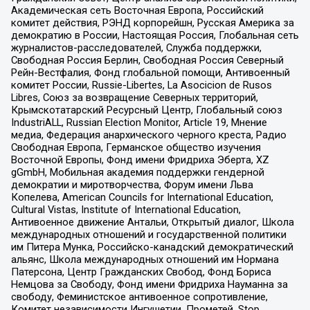
Академическая сеть Восточная Европа, Российский
комитет действия, РЭНД корпорейшн, Русская Америка за
демократию в России, Настоящая Россия, Глобальная сеть
журналистов-расследователей, Служба поддержки,
Свободная Россия Берлин, Свободная Россия Северный
Рейн-Вестфалия, Фонд глобальной помощи, Антивоенный
комитет России, Russie-Libertes, La Asocicion de Rusos
Libres, Союз за возвращение Северных территорий,
Крымскотатарский Ресурсный Центр, Глобальный союз
IndustriALL, Russian Election Monitor, Article 19, Мнение
медиа, Федерация анархического черного креста, Радио
Свободная Европа, Германское общество изучения
Восточной Европы, Фонд имени Фридриха Эберта, XZ
gGmbH, Мобильная академия поддержки гендерной
демократии и миротворчества, Форум имени Льва
Копелева, American Councils for International Education,
Cultural Vistas, Institute of International Education,
Антивоенное движение Антальи, Открытый диалог, Школа
международных отношений и государственной политики
им Питера Мунка, Российско-канадский демократический
альянс, Школа международных отношений им Нормана
Патерсона, Центр Гражданских Свобод, Фонд Бориса
Немцова за Свободу, Фонд имени Фридриха Науманна за
свободу, Феминистское антивоенное сопротивление,
Комитет независимости Ингушетии, Прометей, Stop