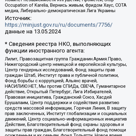
Occupation of Karelia, Вернись живым, Фридом Хаус, СОТА
медиа, Либерально-демократическая Лига Украины
Источник:
https://minjust.gov.ru/ru/documents/7756/
данные на
13.05.2024
* Сведения реестра НКО, выполняющих
функции иностранного агента:
Лилит, Правозащитная группа Гражданин.Армия.Право,
Нижегородский центр немецкой и европейской культуры,
Центр гендерных исследований, Фонд защиты прав
граждан Штаб, Институт права и публичной политики,
Фонд борьбы с коррупцией, Альянс врачей,
НАСИЛИЮ.НЕТ, Мы против СПИДа, СВЕЧА, Гуманитарное
действие, Открытый Петербург, Лига Избирателей,
Правовая инициатива, Гражданский Союз, Хасдей
Ерушалаим, Центр поддержки и содействия развитию
средств массовой информации, Горячая Линия, В защиту
прав заключенных, Институт глобализации и социальных
движений, Центр социально-информационных инициатив
Действие, Благотворительный фонд охраны здоровья и
защиты прав граждан, Благотворительный фонд помощи
осужденным и их семьям, Фонд Тольятти, Новое время,