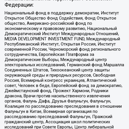
Федерации:
Национальный фонд в поддержку демократии, Институт
Открытое Общество Фонд Содействия, Фонд Открытое
общество, Американо-российский фонд по
экономическому и правовому развитию, Национальный
Демократический Институт Международных Отношений,
MEDIA DEVELOPMENT INVESTMENT FUND, Международный
Республиканский Институт, Открытая Россия, Институт
современной России, Черноморский фонд регионального
сотрудничества, Европейская Платформа за
Демократические Выборы, Международный центр
электоральных исследований, Германский фонд Маршалла
Соединенных Штатов, Тихоокеанский центр защиты
окружающей среды и природных ресурсов, Свободная
Россия, Всемирный конгресс украинцев, Атлантический
совет, Человек в беде, Европейский фонд за демократию,
Джеймстаунский фонд, Прожект Хармони, Родники
дракона, Врачи против насильственного извлечения
органов, Фалунь Дафа, Друзья Фалуньгун, Фалуньгун,
Коалиция по расследованию преследования в отношении
Фалуньгун в Китае, Всемирная организация по
расследованию преследований Фалуньгун, Пражский
гражданский центр, Ассоциация школ политических
исследований при Совете Европы, Центр либеральной