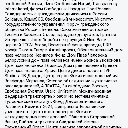
свободной России, Лига Свободных Наций, Transparеncy
International, Форум Свободных Народов ПостРоссии,
Солидарность с гражданским движением в России –
Solidarus, КрымSOS, Свободный университет, Институт
государственного управления, Форум гражданского
общества Россия, Беллона, Союз жителей островов
Тисима и Хабомаи, Съезд народных депутатов, Гринпис
Интернешнл, Фонд борьбы с коррупцией Инк, Завет
церквей TCCN, Агора, Всемирный фонд природы, BDR
Novaja Gazeta-Europe, Алтай проект, Образовательный дом
прав человека Чернигов, Фонд Дом Прав Человека,
Белорусский дом прав человека имени Бориса Звозскова,
Дом прав человека Тбилиси, Дом прав человека Ереван,
Дом прав человека Крым, Центр дикого лосося, TVR
Studios, ТВ Дождь, Центр европейских исследований им
Вилфрида Мартенса, Сетевое объединение журналистов
расследователей, АЛЛАТРА, За свободную Россию,
Свободная Бурятия, Uralic, UnKremlin, Международная
федерация транспортных рабочих, ИстЧам Финланд,
Гудзоновский институт, Фонд Демократического
Развития, Комитет-2024, Центрально-Европейский
университет, Центр восточноевропейских и
международных исследований, Общество Сторожевой
башни, Библии и трактатов Свидетелей Иеговы,
Гражданский Совет, Центр анализа европейской политики,