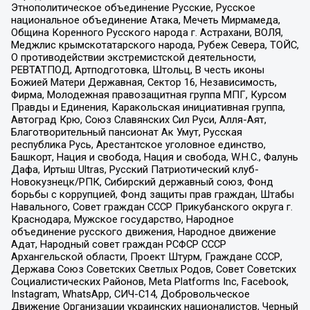
Этнополитическое объединение Русские, Русское
национальное объединение Атака, Мечеть Мирмамеда,
Община Коренного Русского народа г. Астрахани, ВОЛЯ,
Меджлис крымскотатарского народа, Рубеж Севера, ТОЙС,
О противодействии экстремистской деятельности,
РЕВТАТПОД, Артподготовка, Штольц, В честь иконы
Божией Матери Державная, Сектор 16, Независимость,
Фирма, Молодежная правозащитная группа МПГ, Курсом
Правды и Единения, Каракольская инициативная группа,
Автоград Крю, Союз Славянских Сил Руси, Алля-Аят,
Благотворительный пансионат Ак Умут, Русская
республика Русь, Арестантское уголовное единство,
Башкорт, Нация и свобода, Нация и свобода, W.H.С., Фалунь
Дафа, Иртыш Ultras, Русский Патриотический клуб-
Новокузнецк/РПК, Сибирский державный союз, Фонд
борьбы с коррупцией, Фонд защиты прав граждан, Штабы
Навального, Совет граждан СССР Прикубанского округа г.
Краснодара, Мужское государство, Народное
объединение русского движения, Народное движение
Адат, Народный совет граждан РСФСР СССР
Архангельской области, Проект Штурм, Граждане СССР,
Держава Союз Советских Светлых Родов, Совет Советских
Социалистических Районов, Meta Platforms Inc, Facebook,
Instagram, WhatsApp, СИЧ-С14, Добровольческое
Движение Организации украинских националистов, Черный