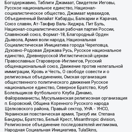
Богодержавию, Таблиги Джамаат, Свидетели Иеговы,
Русское национальное единство, Национал-
социалистическое общество, Джамаат мувахидов,
Объединенный Вилайат Кабарды, Балкарии и Карачая,
Союз славян, Ат-Такфир Валь-Хиджра, Пит Буль,
Национал-социалистическая рабочая партия России,
Славянский союз, Формат-18, Благородный Орден
Дьявола, Армия воли народа, Национальная
Социалистическая Инициатива города Череповца,
Духовно-Родовая Держава Русь, Русское национальное
единство, Древнерусской Инглистической церкви
Православных Староверов-Инглингов, Русский
общенациональный союз, Движение против нелегальной
иммиграции, Кровь и Честь, О свободе совести и о
религиозных объединениях, Омская организация
общественного политического движения Русское
национальное единство, Северное Братство, Клуб
Болельщиков Футбольного Клуба Динамо,
Файзрахманисты, Мусульманская религиозная организация
п. Боровский, Община Коренного Русского народа
Щелковского района, Правый сектор, УНА - УНСО,
Украинская повстанческая армия, Тризуб им. Степана
Бандеры, Братство, Белый Крест, Misanthropic division,
Религиозное объединение последователей инглиизма,
Народная Социальная Инициатива, TulaSkins,