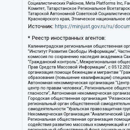
Социалистических Районов, Meta Platforms Inc, 
Комитет, Татарстанское Региональное Всетатар
Татарской Автономной Советской Социалистическ
Красноярского края, Этническое национальное о
Источник:
https://minjust.gov.ru/ru/doc
* Реестр иностранных агентов:
Калининградская региональная общественная организация "Экозащита!-Женсовет", Фонд содействия защите прав и свобод граждан "Общественный вердикт", Фонд "Институт Развития Свободы Информации", Частное учреждение "Информационное агентство МЕМО. РУ", Региональная общественная организация "Общественная комиссия по сохранению наследия академика Сахарова", Фонд поддержки свободы прессы, Санкт-Петербургская общественная правозащитная организация "Гражданский контроль", Межрегиональная общественная организация "Информационно-просветительский центр "Мемориал", Региональный Фонд "Центр Защиты Прав Средств Массовой Информации", с 05.12.2023 Фонд "Центр Защиты Прав Средств массовой информации", Региональная общественная благотворительная организация помощи беженцам и мигрантам "Гражданское содействие", Негосударственное образовательное учреждение дополнительного профессионального образования (повышение квалификации) специалистов "АКАДЕМИЯ ПО ПРАВАМ ЧЕЛОВЕКА", Свердловская региональная общественная организация "Сутяжник", Автономная некоммерческая организация "Центр независимых социологических исследований", Союз общественных объединений "Российский исследовательский центр по правам человека", Региональное общественное учреждение научно-информационный центр "МЕМОРИАЛ", Некоммерческая организация "Фонд защиты гласности", Автономная некоммерческая организация "Институт прав человека", Городская общественная организация "Екатеринбургское общество "МЕМОРИАЛ", Городская общественная организация "Рязанское историко-просветительское и правозащитное общество "Мемориал" (Рязанский Мемориал), Челябинский региональный орган общественной самодеятельности – женское общественное объединение "Женщины Евразии", Челябинский региональный орган общественной самодеятельности "Уральская правозащитная группа", Фонд содействия защите здоровья и социальной справедливости имени Андрея Рылькова, Автономная Некоммерческая Организация "Аналитический Центр Юрия Левады", Автономная некоммерческая организация социальной поддержки населения "Проект Апрель", Региональная общественная организация помощи женщинам и детям, находящимся в кризисной ситуации "Информационно-методический центр "Анна", Фонд содействия развитию массовых коммуникаций и правовому просвещению "Так-так-Так", Фонд содействия устойчивому развитию "Серебряная тайга", Свердловский региональный общественный фонд социальных проектов "Новое время", "Idel.Реалии", Кавказ.Реалии, Крым.Реалии, Телеканал Настоящее Время, Татаро-башкирская служба Радио Свобода (Azatliq Radiosi), Радио Свободная Европа/Радио Свобода (PCE/PC), "Сибирь.Реалии", "Фактограф", Благотворительный фонд помощи осужденным и их семьям, Автономная некоммерческая организация "Институт глобализации и социальных движений", Фонд "В защиту прав заключенных", Частное учреждение "Центр поддержки и содействия развитию средств массовой информации", Пензенский региональный общественный благотворительный фонд "Гражданский союз", "Север.Реалии", Некоммерческая организация Фонд "Правовая инициатива", 