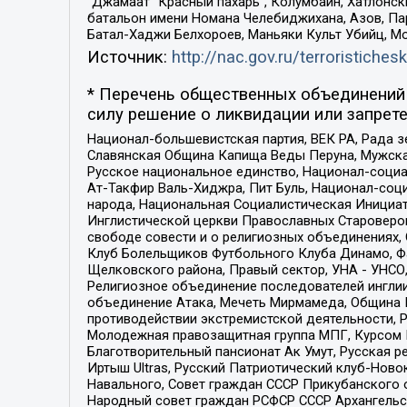
“Джамаат “Красный пахарь”, Колумбайн, Хатлонск
батальон имени Номана Челебиджихана, Азов, Па
Батал-Хаджи Белхороев, Маньяки Культ Убийц, М
Источник:
http://nac.gov.ru/terroristichesk
* Перечень общественных объединений 
силу решение о ликвидации или запрете
Национал-большевистская партия, ВЕК РА, Рада 
Славянская Община Капища Веды Перуна, Мужская
Русское национальное единство, Национал-социа
Ат-Такфир Валь-Хиджра, Пит Буль, Национал-соц
народа, Национальная Социалистическая Инициат
Инглистической церкви Православных Староверов
свободе совести и о религиозных объединениях,
Клуб Болельщиков Футбольного Клуба Динамо, Фа
Щелковского района, Правый сектор, УНА - УНСО, У
Религиозное объединение последователей инглии
объединение Атака, Мечеть Мирмамеда, Община К
противодействии экстремистской деятельности, 
Молодежная правозащитная группа МПГ, Курсом П
Благотворительный пансионат Ак Умут, Русская ре
Иртыш Ultras, Русский Патриотический клуб-Нов
Навального, Совет граждан СССР Прикубанского 
Народный совет граждан РСФСР СССР Архангельск