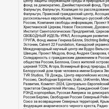
центр защиты окружающей среды и природных ресу
фонд за демократию, Джеймстаунский фонд, Прож
Фалуньгун, Фалуньгун, Коалиция по расследован
Фалуньгун, Пражский гражданский центр, Ассоци
русскоязычных европейцев, Немецко-русский об
России, Компания свободы информации, Проект М
Христианской Церкви, Новое Поколение, Духовн
Институт Саентологических Предприятий, Церков
СВОБОДНЫЙ ИДЕЛЬ-УРАЛ, Ассоциация развития ж
ГРУПА, Фонд имени Генриха Бёлля, Stichting Bellin
Эстонии, Calvert 22 Foundation, Канадский укра
Международный научный центр им Вудро Вильсона
Швеции, Проект Медуза, Фонд Андрея Сахарова, Ф
Солидарность с гражданским движением в России 
общества Россия, Беллона, Союз жителей острово
церквей TCCN, Агора, Всемирный фонд природы, B
Белорусский дом прав человека имени Бориса Зво
TVR Studios, ТВ Дождь, Центр европейских иссл
Россию, Свободная Бурятия, Uralic, UnKremlin, 
Развития, Комитет-2024, Центрально-Европейски
трактатов Свидетелей Иеговы, Гражданский Совет
РЭНД корпорейшн, Русская Америка за демократи
Россия Берлин, Свободная Россия Северный Рейн-В
Союз за возвращение Северных территорий, Крымско
Федерация анархического черного креста, Радио