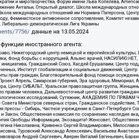
и и миротворчества, Форум имени Льва Копелева, American Counci
ое движение Антальи, Открытый диалог, Школа международных отн
Школа международных отношений им Нормана Патерсона, Центр
ду, Феминистское антивоенное сопротивление, Комитет независ
а, Либерально-демократическая Лига Украины
uments/7756/
данные на
13.05.2024
функции иностранного агента:
раво, Нижегородский центр немецкой и европейской культуры,
тики, Фонд борьбы с коррупцией, Альянс врачей, НАСИЛИЮ.НЕТ,
я инициатива, Гражданский Союз, Хасдей Ерушалаим, Центр по
юченных, Институт глобализации и социальных движений, Цент
ты прав граждан, Благотворительный фонд помощи осужденным
а, Проект Апрель, Самарская губерния, Эра здоровья, Мемориал
ера, Центр СИБАЛЬТ, Уральская правозащитная группа, Женщины
по правам человека, Дальневосточный центр развития гражданс
ологических исследований, Сутяжник, АКАДЕМИЯ ПО ПРАВАМ Ч
е Совета Министров северных стран, Гражданское содействие,
я прессы - Сибирь, Частное учреждение в Санкт-Петербурге С
 и Закон, Общественная комиссия по сохранению наследия ак
звития Свободы Информации, Экозащита!-Женсовет, Общественн
Регина Николаевна, Кривенко Сергей Владимирович, Милославс
совна, Туровский Александр Алексеевич, Васильева Анастасия
Пивоваров Андрей Сергеевич, Аверин Виталий Евгеньевич, Бара