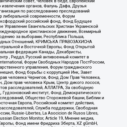
нтический совет, Человек в беде, Европейский
 извлечения органов, Фалунь Дафа, Друзья
рганизация по расследованию преследований
тр либеральной современности, Форум
 Оксфордский российский фонд, Фонд Будущее
е Управление Евангельских Христиан Украинской
еждународное христианское движение, Всемирный
людению за выборами, Республика Польша,
народных Отношений, КРИМСЬКА ПРАВОЗАХИСНА
ы Центральной и Восточной Европы, Фонд Открытой
иональная федерация Канады, Декабристы,
тр , Риддл, Русский антивоенный комитет в
nternational, Форум Свободных Народов ПостРоссии,
дарственного управления, Форум гражданского
рнешнл, Фонд борьбы с коррупцией Инк, Завет
прав человека Чернигов, Фонд Дом Прав Человека,
н, Дом прав человека Крым, Центр дикого лосося,
стов расследователей, АЛЛАТРА, За свободную
д, Гудзоновский институт, Фонд Демократического
сследований, Общество Сторожевой башни, Библии и
сточная Европа, Российский комитет действия,
-расследователей, Служба поддержки, Свободная
 Russie-Libertes, La Asocicion de Rusos Libres,
an Election Monitor, Article 19, Мнение медиа,
Европы, Фонд имени Фридриха Эберта, XZ gGmbH,