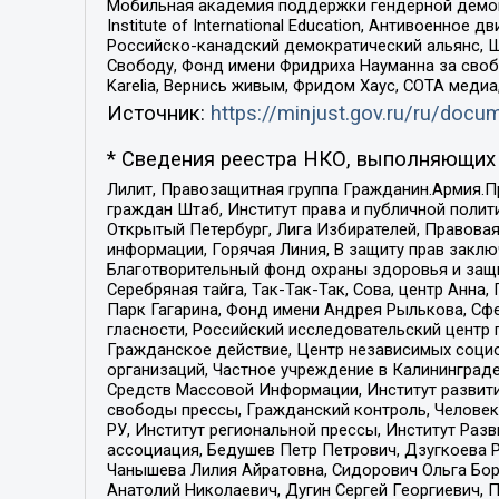
Мобильная академия поддержки гендерной демократи
Institute of International Education, Антивоенн
Российско-канадский демократический альянс, 
Свободу, Фонд имени Фридриха Науманна за свобо
Karelia, Вернись живым, Фридом Хаус, СОТА меди
Источник:
https://minjust.gov.ru/ru/doc
* Сведения реестра НКО, выполняющих 
Лилит, Правозащитная группа Гражданин.Армия.П
граждан Штаб, Институт права и публичной поли
Открытый Петербург, Лига Избирателей, Правова
информации, Горячая Линия, В защиту прав закл
Благотворительный фонд охраны здоровья и защи
Серебряная тайга, Так-Так-Так, Сова, центр Анн
Парк Гагарина, Фонд имени Андрея Рылькова, Сф
гласности, Российский исследовательский центр 
Гражданское действие, Центр независимых соци
организаций, Частное учреждение в Калининград
Средств Массовой Информации, Институт развити
свободы прессы, Гражданский контроль, Человек
РУ, Институт региональной прессы, Институт Ра
ассоциация, Бедушев Петр Петрович, Дзугкоева 
Чанышева Лилия Айратовна, Сидорович Ольга Бори
Анатолий Николаевич, Дугин Сергей Георгиевич, 