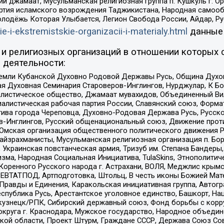
ий джамаат, Мусульманская религиозная группа п. Кушкуль г. 
ртия исламского возрождения Таджикистана, Народная самооб
олодёжь Которая Улыбается, Легион Свобода России, Айдар, Р
ie-i-ekstremistskie-organizacii-i-materialy.html
данные
и религиозных организаций в отношении которых 
 деятельности:
земли Кубанской Духовно Родовой Державы Русь, Община Духо
 Духовная Семинария Староверов-Инглингов, Нурджулар, К Бо
листическое общество, Джамаат мувахидов, Объединенный Вил
иалистическая рабочая партия России, Славянский союз, Форма
ива города Череповца, Духовно-Родовая Держава Русь, Русск
-Инглингов, Русский общенациональный союз, Движение против
 Омская организация общественного политического движения Р
йзрахманисты, Мусульманская религиозная организация п. Бо
краинская повстанческая армия, Тризуб им. Степана Бандеры, Бр
зма, Народная Социальная Инициатива, TulaSkins, Этнополитич
оренного Русского народа г. Астрахани, ВОЛЯ, Меджлис крымс
РЕВТАТПОД, Артподготовка, Штольц, В честь иконы Божией Мате
равды и Единения, Каракольская инициативная группа, Автогра
спублика Русь, Арестантское уголовное единство, Башкорт, Наци
окузнецк/РПК, Сибирский державный союз, Фонд борьбы с кор
округа г. Краснодара, Мужское государство, Народное объедин
ой области, Проект Штурм, Граждане СССР, Держава Союз Сов