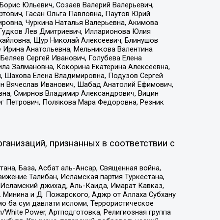
Борис Юльевич, Созаев Валерий Валерьевич,
тович, Гасан Ольга Павловна, Паутов Юрий
ровна, Чуркина Наталья Валерьевна, Акимова
 Гудков Лев Дмитриевич, Илларионова Юлия
ихайловна, Щур Николай Алексеевич, Блинушов
е Ирина Анатольевна, Мельникова Валентина
Беляев Сергей Иванович, Голубева Елена
ила Залмановна, Кокорина Екатерина Алексеевна,
, Шахова Елена Владимировна, Подузов Сергей
ин Вячеслав Иванович, Шабад Анатолий Ефимович,
вна, Смирнов Владимир Александрович, Вицин
ег Петрович, Полякова Мара Федоровна, Резник
ганизаций, признанных в соответствии с
на, База, Асбат аль-Ансар, Священная война,
ижение Талибан, Исламская партия Туркестана,
Исламский джихад, Аль-Каида, Имарат Кавказ,
 Минина и Д. Пожарского, Аджр от Аллаха Субхану
о ба суи давлати исломи, Террористическое
/White Power, Артподготовка, Религиозная группа