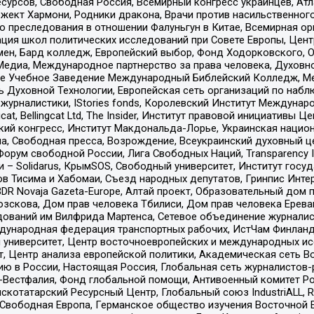
рсов, Свободная Россия, Всемирный конгресс украинцев, Атла
ект Хармони, Родники дракона, Врачи против насильственного
ию преследования в отношении Фалуньгун в Китае, Всемирная о
ация школ политических исследований при Совете Европы, Цен
мен, Бард колледж, Европейский выбор, Фонд Ходорковского,
едиа, Международное партнерство за права человека, Духовно
ое Учебное Заведение Международный Библейский Колледж, М
ь Духовной Технологии, Европейская сеть организаций по наб
урналистики, IStories fonds, Королевский Институт Между
gcat, Bellingcat Ltd, The Insider, Институт правовой инициатив
инский конгресс, Институт Макдональда-Лорье, Украинская нац
, Свободная пресса, Возрождение, Всеукраинский духовный цен
орум свободной России, Лига Свободных Наций, Transparеncy I
– Solidarus, КрымSOS, Свободный университет, Институт госу
в Тисима и Хабомаи, Съезд народных депутатов, Гринпис Инте
DR Novaja Gazeta-Europe, Алтай проект, Образовательный дом 
зскова, Дом прав человека Тбилиси, Дом прав человека Ерева
едований им Вилфрида Мартенса, Сетевое объединение журнали
Международная федерация транспортных рабочих, ИстЧам Финлан
й университет, Центр восточноевропейских и международных и
, Центр анализа европейской политики, Академическая сеть Во
ю в России, Настоящая Россия, Глобальная сеть журналистов
естфалия, Фонд глобальной помощи, Антивоенный комитет России,
татарский Ресурсный Центр, Глобальный союз IndustriALL, Russi
 Свободная Европа, Германское общество изучения Восточной 