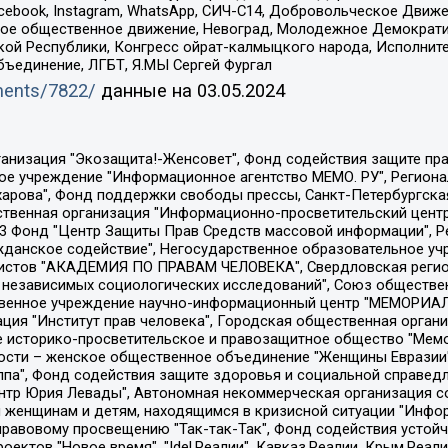
Facebook, Instagram, WhatsApp, СИЧ-С14, Добровольческое Движ
ское общественное движение, Невоград, Молодежное Демократ
ой Республики, Конгресс ойрат-калмыцкого народа, Исполнит
бъединение, ЛГБТ, Я.МЫ Сергей Фургал
uments/7822/
данные на
03.05.2024
Общество с ограниченной ответственностью "Радио Свободная Европа/Радио Свобода", Чешское информационное агентство "MEDIUM-ORIENT", Красноярская региональная общественная организация "Мы против СПИДа", Камалягин Денис Николаевич, Маркелов Сергей Евгеньевич, Пономарев Лев Александрович, Савицкая Людмила Алексеевна, Автономная некоммерческая организация "Центр по работе с проблемой насилия "НАСИЛИЮ.НЕТ", Межрегиональный профессиональный союз работников здравоохранения "Альянс врачей", Юридическое лицо, зарегистрированное в Латвийской Республике, SIA "Medusa Project" (регистрационный номер 40103797863, дата регистрации 10.06.2014), Некоммерческая организация "Фонд по борьбе с коррупцией", Автономная некоммерческая организация "Институт права и публичной политики", Баданин Роман Сергеевич, Гликин Максим Александрович, Железнова Мария Михайловна, Лукьянова Юлия Сергеевна, Маетная Елизавета Витальевна, Маняхин Петр Борисович, Чуракова Ольга Владимировна, Ярош Юлия Петровна, Юридическое лицо "The Insider SIA", зарегистрированное в Риге, Латвийская Республика (дата регистрации 26.06.2015), являющееся администратором доменного имени интернет-издания "The Insider SIA", https://theins.ru, Постернак Алексей Евгеньевич, Рубин Михаил Аркадьевич, Анин Роман Александрович, Юридическое лицо Istories fonds, зарегистрированное в Латвийской Республике (регистрационный номер 50008295751, дата регистрации 24.02.2020), Великовский Дмитрий Александрович, Долинина Ирина Николаевна, Мароховская Алеся Алексеевна, Шлейнов Роман Юрьевич, Шмагун Олеся Валентиновна, Общество с ограниченной ответственностью "Альтаир 2021", Общество с ограниченной ответственностью "Вега 2021", Общество с ограниченной ответственностью "Главный редактор 2021", Общество с ограниченной ответственностью "Ромашки монолит", Важенков Артем Валерьевич, Ивановская областная общественная организация "Центр гендерных исследований", Гурман Юрий Альбертович, Медиапроект "ОВД-Инфо", Егоров Владимир Владимирович, Жилинский Владимир Александрович, Общество с ограниченной ответственностью "ЗП", Иванова София Юрьевна, Карезина Инна Павловна, Кильтау Екатерина Викторовна, Петров Алексей Викторович, Пискунов Сергей Евгеньевич, Смирнов Сергей Сергеевич, Тихонов Михаил Сергеевич, Общество с ограниченной ответственностью "ЖУРНАЛИСТ-ИНОСТРАННЫЙ АГЕНТ", Арапова Галина Юрьевна, Вольтская Татьяна Анатольевна, Американская компания "Mason G.E.S. Anonymous Foundation" (США), являющаяся владельцем интернет-издания https://mnews.world/, Компания "Stichting Bellingcat", зарегистрированная в Нидерландах (дата регистрации 11.07.2018), Захаров Андрей Вячеславович, Клепиковская Екатерина Дмитриевна, Общество с ограниченной ответственностью "МЕМО", Перл Роман Александрович, Симонов Евгений Алексеевич, Соловьева Елена Анатольевна, Сотников Даниил Владимирович, Сурначева Елизавета Дмитриевна, Автономная некоммерческая организация по защите прав человека и информированию населения "Якутия – Наше Мнение", Общество с ограниченной ответственностью "Москоу диджитал медиа", с 26.01.2023 Общество с ограниченной ответственностью "Чайка Белые сады", Ветошкина Валерия Валерьевна, Заговора Максим Александрович, Межрегиональное общественное движение "Российская ЛГБТ - сеть", Оленичев Максим Владимирович, Павлов Иван Юрьевич, Скворцова Елена Сергеевна, Общество с ограниченной ответственностью "Как бы инагент", Кочетков Игорь Викторович, Общество с ограниченной ответственностью "Честные выборы", Еланчик Олег Александрович, Общество с ограниченной ответственностью "Нобелевский призыв", Гималова Регина Эмилевна, Григорьев Андрей Валерьевич, Григорьева Алина Александровна, Ассоциация по содействию защите прав призывников, альтернативнослужащих и военнослужащих "Правозащитная группа "Гражданин.Армия.Право", Хисамова Регина Фаритовна, Автономная некоммерческая организация по реализа