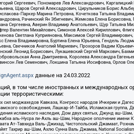
горий Сергеевич, Пономарев Лев Александрович, Каргалицкий 
ньевна, Щаров Сергей Алексадрович, Цирульников Борис Альбер
ислакова-Паркер Марина Петровна, Кочеткова Татьяна Владими
сандровна, Рачинский Ян Збигневич, Жемкова Елена Борисовна,
лана Сергеевна, Аверин Владимир Анатольевич, Щур Татьяна М
фтер Валентин Михайлович, Симонов Алексей Кириллович, Флиг
женова Светлана Куприяновна, Максимов Сергей Владимирович, 
кс Елена Владимировна, Буртина Елена Юрьевна, Гендель Людм
евна, Свечников Анатолий Мариевич, Прохоров Вадим Юрьевич
инский Леонид Борисович, Лукашевский Сергей Маркович, Бахм
Добровольская Анна Дмитриевна, Королева Александра Евгенье
евинсон Лев Семенович, Локшина Татьяна Иосифовна, Орлов Ол
ignAgent.aspx
данные на
24.03.2022
ций, в том числе иностранных и международных ор
ции террористическими:
ил моджахедов Кавказа, Конгресс народов Ичкерии и Дагеста
ламского освобождения, Лашкар-И-Тайба, Исламская группа, Дв
ения исламского наследия, Дом двух святых, Джунд аш-Шам, 
жабха аль-Нусра ли-Ахль аш-Шам, Народное ополчение имени К.
ата Ат-Тавхида Валь-Джихад, Чистопольский Джамаат, Рохнам
ят Тахрир аш-Шам, Ахлю Сунна Валь Джамаа, National Socialism