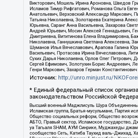
Викторович, Мошель Ирина Ароновна, Шведов Гри
Исламов Тимур Рифгатович, Романова Ольга Евге
Анатольевич, Верховский Александр Маркович, П
Татьяна Николаевна, Золотарева Екатерина Алек
Юрьевна, Саранг Анна Васильевна, Захарова Свет
Андрей Юрьевич, Мосин Алексей Геннадьевич, Ге
Дмитриевна, Вититинова Елена Владимировна, Ба
Николаевна, Ганнушкина Светлана Алексеевна, За
Шуманов Илья Вячеславович, Арапова Галина Юрь
Васильевич, Протасова Ирина Вячеславовна, Лит
Сухих Дарья Николаевна, Орлов Олег Петрович, 
Сергей Ефимович, Золотухин Борис Андреевич, Л
Генри Маркович, Захаров Герман Константинович
Источник:
http://unro.minjust.ru/NKOFore
* Единый федеральный список организа
законодательством Российской Федера
Высший военный Маджлисуль Шура Объединенных с
Исламская группа, Братья-мусульмане, Партия ис
Общество социальных реформ, Общество возрожд
АБТО, Правый сектор, Исламское государство, Д
уа Тагьаля SHAM, АУМ Синрике, Муджахеды джама
сообщество Сеть, Катиба Таухид валь-Джихад, Хай