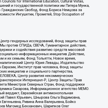
ls for International Education, Cultural Vistas,
ошений и государственной политики им Питера Мунка,
 Гражданских Свобод, Фонд Бориса Немцова за
имости Ингушетии, Прометей, Stop Occupation of
 Центр гендерных исследований, Фонд защиты прав
 Мы против СПИДа, СВЕЧА, Гуманитарное действие,
ддержки и содействия развитию средств массовой
р социально-информационных инициатив Действие,
 и их семьям, Фонд Тольятти, Новое время,
, Аналитический Центр Юрия Левады, Издательство
 Евразии, Институт прав человека, Фонд защиты
ких инициатив и социального партнерства,
ЕЛОВЕКА, Центр развития некоммерческих
 Трансперенси Интернешнл-Р, Центр Защиты Прав
овета Министров Северных Стран, Фонд поддержки
адемика Сахарова, Информационное агентство МЕМО.
ый вердикт, Евразийская антимонопольная
кий Павел Юрьевич, Шнырова Ольга Вадимовна,
 Евгеньевна, Ривина Анна Валерьевна, Бойко
хоев Магомед Бекханович, Шарипков Олег