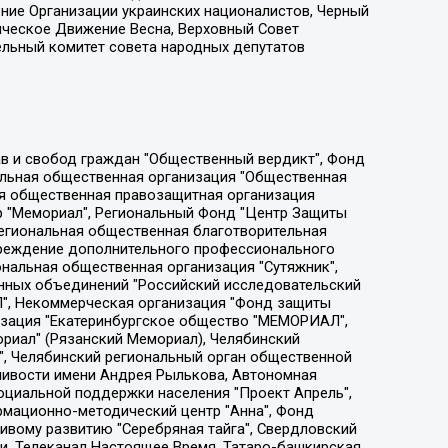
ение Организации украинских националистов, Черный
ическое Движение Весна, Верховный Совет
ельный комитет совета народных депутатов
ции социально-правовых программ "Лилит", Дальневосточное общественное движение "Маяк", Санкт-Петербургская ЛГБТ-инициативная группа "Выход", Инициативная группа ЛГБТ+ "Реверс", Алексеев Андрей Викторович, Бекбулатова Таисия Львовна, Беляев Иван Михайлович, Владыкина Елена Сергеевна, Гельман Марат Александрович, Никульшина Вероника Юрьевна, Толоконникова Надежда Андреевна, Шендерович Виктор Анатольевич, Общество с ограниченной ответственностью "Данное сообщение", Общество с ограниченной ответственностью Издательский дом "Новая глава", Айнбиндер Александра Александровна, Московский комьюнити-центр для ЛГБТ+инициатив, Благотворительный фонд развития филантропии, Deutsche Welle (Германия, Kurt-Schumacher-Strasse 3, 53113 Bonn), Борзунова Мария Михайловна, Воробьев Виктор Викторович, Голубева Анна Львовна, Константинова Алла Михайловна, Малкова Ирина Владимировна, Мурадов Мурад Абдулгалимович, Осетинская Елизавета Николаевна, Понасенков Евгений Николаевич, Ганапольский Матвей Юрьевич, Киселев Евгений Алексеевич, Борухович Ирина Григорьевна, Дремин Иван Тимофеевич, Дубровский Дмитрий Викторович, Красноярская региональная общественная организация поддержки и развития альтернативных образовательных технологий и межкультурных коммуникаций "ИНТЕРРА", Маяковская Екатерина Алексеевна, Фейгин Марк Захарович, Филимонов Андрей Викторович, Дзугкоева Регина Николаевна, Доброхотов Роман Александрович, Дудь Юрий Александрович, Елкин Сергей Владимирович, Кругликов Кирилл Игоревич, Сабунаева Мария Леонидовна, Семенов Алексей Владимирович, Шаинян Карен Багратович, Шульман Екатерина Михайловна, Асафьев Артур Валерьевич, Вахштайн Виктор Семенович, Венедиктов Алексей Алексеевич, Лушникова Екатерина Евгеньевна, Волков Леонид Михайлович, Невзоров Александр Глебович, Пархоменко Сергей Борисович, Сироткин Ярослав Николаевич, Кара-Мурза Владимир Владимирович, Баранова Наталья Владимировна, Гозман Леонид Яковлевич, Кагарлицкий Борис Юльевич, Климарев Михаил Валерьевич, Милов Владимир Станиславович, Автономная некоммерческая организация Краснодарский центр современного искусства "Типография", Моргенштерн Алишер Тагирович, Соболь Любовь Эдуардовна, Общество с ограниченной ответственностью "ЛИЗА НОРМ", Каспаров Гарри Кимович, Ходорковский Михаил Борисович, Общество с ограниченной ответственностью "Апрельские тезисы", Данилович Ирина Брониславовна, Кашин Олег Владимирович, Петров Николай Владимирович, Пивоваров Алексей Владимирович, Соколов Михаил Владимирович, Цветкова Юлия Владимировна, Чичваркин Евгений Александрович, Комитет против пыток/Команда против пыток, Общество с ограниченной ответственностью "Первый научный", Общество с ограниченной ответственностью "Вертолет и ко", Белоцерковская Вероника Борисовна, Кац Максим Евгеньевич, Лазарева Татьяна Юрьевна, Шаведдинов Руслан Табризович, Яшин Илья Валерьевич, Общество с ограниченной ответственностью "Иноагент ААВ", Алешковский Дмитрий Петрович, Альбац Евгения Марковна, Быков Дмитрий Львович, Галямина Юлия Евгеньевна, Лойко Сергей Леонидович, Мартынов Кирилл Константинович, Медведев Сергей Александрович, Крашенинников Федор Геннадиевич, Гордеева Катерина Вл