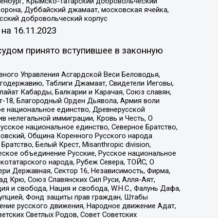
Оренбург, Крымско-татарский добровольческий
орона, Дуббайский джамаат, московская ячейка,
усский добровольческий корпус
 на
16.11.2023
судом принято вступившее в законную
вного Управления Асгардской Веси Беловодья,
годержавию, Таблиги Джамаат, Свидетели Иеговы,
айат Кабарды, Балкарии и Карачая, Союз славян,
т-18, Благородный Орден Дьявола, Армия воли
ое национальное единство, Древнерусской
 нелегальной иммиграции, Кровь и Честь, О
усское национальное единство, Северное Братство,
ровский, Община Коренного Русского народа
атство, Белый Крест, Misanthropic division,
еское объединение Русские, Русское национальное
котатарского народа, Рубеж Севера, ТОЙС, О
ри Державная, Сектор 16, Независимость, Фирма,
д Крю, Союз Славянских Сил Руси, Алля-Аят,
я и свобода, Нация и свобода, W.H.С., Фалунь Дафа,
рупцией, Фонд защиты прав граждан, Штабы
ение русского движения, Народное движение Адат,
етских Светлых Родов, Совет Советских