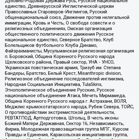
Духовно-Родовая Держава Русь, Русское национальное
единство, Древнерусской Инглистической церкви
Православных Староверов-Инглингов, Русский
общенациональный союз, Движение против нелегальной
иммиграции, Кровь и Честь, О свободе совести и о
религиозных объединениях, Омская организация
общественного политического движения Русское
национальное единство, Северное Братство, Клуб
Болельщиков Футбольного Клуба Динамо,
Файзрахманисты, Мусульманская религиозная организация
п. Боровский, Община Коренного Русского народа
Щелковского района, Правый сектор, УНА - УНСО,
Украинская повстанческая армия, Тризуб им. Степана
Бандеры, Братство, Белый Крест, Misanthropic division,
Религиозное объединение последователей инглиизма,
Народная Социальная Инициатива, TulaSkins,
Этнополитическое объединение Русские, Русское
национальное объединение Атака, Мечеть Мирмамеда,
Община Коренного Русского народа г. Астрахани, ВОЛЯ,
Меджлис крымскотатарского народа, Рубеж Севера, ТОЙС,
О противодействии экстремистской деятельности,
РЕВТАТПОД, Артподготовка, Штольц, В честь иконы
Божией Матери Державная, Сектор 16, Независимость,
Фирма, Молодежная правозащитная группа МПГ, Курсом
Правды и Единения, Каракольская инициативная группа,