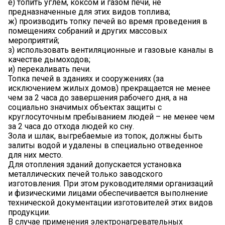
е) топить углем, коксом и газом печи, не
предназначенные для этих видов топлива;
ж) производить топку печей во время проведения в
помещениях собраний и других массовых
мероприятий;
з) использовать вентиляционные и газовые каналы в
качестве дымоходов;
и) перекаливать печи.
Топка печей в зданиях и сооружениях (за
исключением жилых домов) прекращается не менее
чем за 2 часа до завершения рабочего дня, а на
социально значимых объектах защиты с
круглосуточным пребыванием людей – не менее чем
за 2 часа до отхода людей ко сну.
Зола и шлак, выгребаемые из топок, должны быть
залиты водой и удалены в специально отведенное
для них место.
Для отопления зданий допускается установка
металлических печей только заводского
изготовления. При этом руководителями организаций
и физическими лицами обеспечивается выполнение
технической документации изготовителей этих видов
продукции.
В случае применения электронагревательных