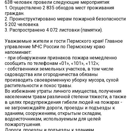
638 человек провели следующие мероприятия:
1. Осуществлено 2 835 обходов мест проживания
граждан.
2. Проинструктировано мерам пожарной безопасности
5 202 человека.
3. Распространено 4 072 листовки (памятки).
Уважаемые жители и гости Пермского края! Главное
управление МЧС России по Пермскому краю
напоминает:
- при обнаружении признаков пожара немедленно
сообщить по телефонам «01», «101», «112»;
- собственники земельных участков, в том числе
садоводства или огородничества обязаны
производить своевременную уборку мусора, сухой
растительности и покос травы.
Во избежание утраты личного имущества, получения
населением травм различной степени тяжести, а также
в целях предупреждения гибели людей на пожарах -
не загромождайте дороги, проезды и подъезды к
зданиям, сооружениям, открытым складам,
водоисточникам, используемым для целей
пожаротушения.
Дороги, проезды и подъезды к зданиям,