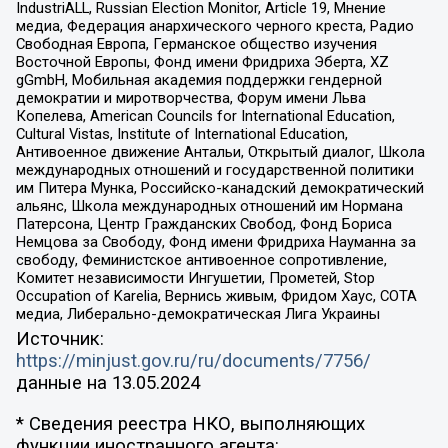
IndustriALL, Russian Election Monitor, Article 19, Мнение
медиа, Федерация анархического черного креста, Радио
Свободная Европа, Германское общество изучения
Восточной Европы, Фонд имени Фридриха Эберта, XZ
gGmbH, Мобильная академия поддержки гендерной
демократии и миротворчества, Форум имени Льва
Копелева, American Councils for International Education,
Cultural Vistas, Institute of International Education,
Антивоенное движение Антальи, Открытый диалог, Школа
международных отношений и государственной политики
им Питера Мунка, Российско-канадский демократический
альянс, Школа международных отношений им Нормана
Патерсона, Центр Гражданских Свобод, Фонд Бориса
Немцова за Свободу, Фонд имени Фридриха Науманна за
свободу, Феминистское антивоенное сопротивление,
Комитет независимости Ингушетии, Прометей, Stop
Occupation of Karelia, Вернись живым, Фридом Хаус, СОТА
медиа, Либерально-демократическая Лига Украины
Источник:
https://minjust.gov.ru/ru/documents/7756/
данные на
13.05.2024
* Сведения реестра НКО, выполняющих
функции иностранного агента: