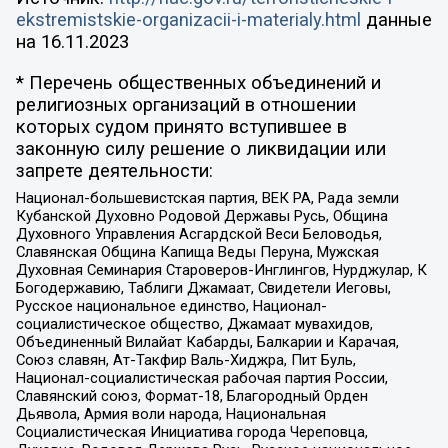
ekstremistskie-organizacii-i-materialy.html
данные
на
16.11.2023
* Перечень общественных объединений и
религиозных организаций в отношении
которых судом принято вступившее в
законную силу решение о ликвидации или
запрете деятельности:
Национал-большевистская партия, ВЕК РА, Рада земли
Кубанской Духовно Родовой Державы Русь, Община
Духовного Управления Асгардской Веси Беловодья,
Славянская Община Капища Веды Перуна, Мужская
Духовная Семинария Староверов-Инглингов, Нурджулар, К
Богодержавию, Таблиги Джамаат, Свидетели Иеговы,
Русское национальное единство, Национал-
социалистическое общество, Джамаат мувахидов,
Объединенный Вилайат Кабарды, Балкарии и Карачая,
Союз славян, Ат-Такфир Валь-Хиджра, Пит Буль,
Национал-социалистическая рабочая партия России,
Славянский союз, Формат-18, Благородный Орден
Дьявола, Армия воли народа, Национальная
Социалистическая Инициатива города Череповца,