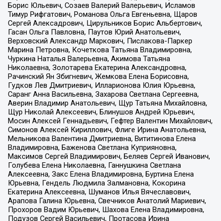
Борис Юльевич, Созаев Валерий Валерьевич, Исламов
Тимур Рифгатович, Романова Ольга Евгеньевна, Щаров
Сергей Алексадрович, Цирульников Борис Альбертович,
Гасан Ольга Павловна, Паутов Юрий Анатольевич,
Верховский Александр Маркович, Пислакова-Паркер
Марина Петровна, Кочеткова Татьяна Владимировна,
Чуркина Наталья Валерьевна, Акимова Татьяна
Николаевна, Золотарева Екатерина Александровна,
Рачинский Ян Збигневич, Жемкова Елена Борисовна,
Гудков Лев Дмитриевич, Илларионова Юлия Юрьевна,
Саранг Анна Васильевна, Захарова Светлана Сергеевна,
Аверин Владимир Анатольевич, Щур Татьяна Михайловна,
Щур Николай Алексеевич, Блинушов Андрей Юрьевич,
Мосин Алексей Геннадьевич, Гефтер Валентин Михайлович,
Симонов Алексей Кириллович, Флиге Ирина Анатольевна,
Мельникова Валентина Дмитриевна, Вититинова Елена
Владимировна, Баженова Светлана Куприяновна,
Максимов Сергей Владимирович, Беляев Сергей Иванович,
Голубева Елена Николаевна, Ганнушкина Светлана
Алексеевна, Закс Елена Владимировна, Буртина Елена
Юрьевна, Гендель Людмила Залмановна, Кокорина
Екатерина Алексеевна, Шуманов Илья Вячеславович,
Арапова Галина Юрьевна, Свечников Анатолий Мариевич,
Прохоров Вадим Юрьевич, Шахова Елена Владимировна,
Подузов Сергей Васильевич, Протасова Ирина