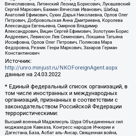
Вячеславовна, Литинский Леонид Борисович, Лукашевский
Сергей Маркович, Бахмин Вячеслав Иванович, Шабад
Анатолий Ефимович, Сухих Дарья Николаевна, Орлов Олег
Петрович, Добровольская Анна Дмитриевна, Королева
Александра Евгеньевна, Смирнов Владимир
Александрович, Вицин Сергей Ефимович, Золотухин Борис
Андреевич, Левинсон Лев Семенович, Локшина Татьяна
Иосифовна, Орлов Олег Петрович, Полякова Мара
Федоровна, Резник Генри Маркович, Захаров Герман
Константинович
Источник:
http://unro.minjust.ru/NKOForeignAgent.aspx
данные на
24.03.2022
* Единый федеральный список организаций, в
том числе иностранных и международных
организаций, признанных в соответствии с
законодательством Российской Федерации
террористическими:
Высший военный Маджлисуль Шура Объединенных сил
моджахедов Кавказа, Конгресс народов Ичкерии и
Дагестана, База, Асбат аль-Ансар, Священная война,