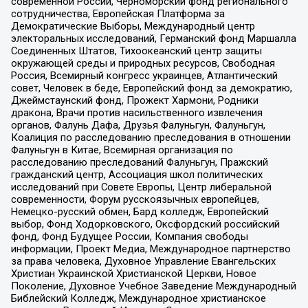
современной России, Черноморский фонд регионального
сотрудничества, Европейская Платформа за
Демократические Выборы, Международный центр
электоральных исследований, Германский фонд Маршалла
Соединенных Штатов, Тихоокеанский центр защиты
окружающей среды и природных ресурсов, Свободная
Россия, Всемирный конгресс украинцев, Атлантический
совет, Человек в беде, Европейский фонд за демократию,
Джеймстаунский фонд, Прожект Хармони, Родники
дракона, Врачи против насильственного извлечения
органов, Фалунь Дафа, Друзья Фалуньгун, Фалуньгун,
Коалиция по расследованию преследования в отношении
Фалуньгун в Китае, Всемирная организация по
расследованию преследований Фалуньгун, Пражский
гражданский центр, Ассоциация школ политических
исследований при Совете Европы, Центр либеральной
современности, Форум русскоязычных европейцев,
Немецко-русский обмен, Бард колледж, Европейский
выбор, Фонд Ходорковского, Оксфордский российский
фонд, Фонд Будущее России, Компания свободы
информации, Проект Медиа, Международное партнерство
за права человека, Духовное Управление Евангельских
Христиан Украинской Христианской Церкви, Новое
Поколение, Духовное Учебное Заведение Международный
Библейский Колледж, Международное христианское