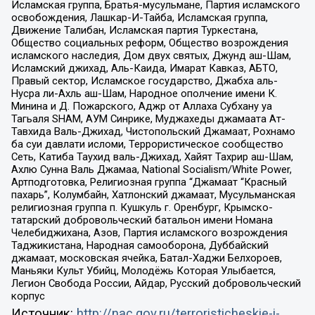
Исламская группа, Братья-мусульмане, Партия исламского
освобождения, Лашкар-И-Тайба, Исламская группа,
Движение Талибан, Исламская партия Туркестана,
Общество социальных реформ, Общество возрождения
исламского наследия, Дом двух святых, Джунд аш-Шам,
Исламский джихад, Аль-Каида, Имарат Кавказ, АБТО,
Правый сектор, Исламское государство, Джабха аль-
Нусра ли-Ахль аш-Шам, Народное ополчение имени К.
Минина и Д. Пожарского, Аджр от Аллаха Субхану уа
Тагьаля SHAM, АУМ Синрике, Муджахеды джамаата Ат-
Тавхида Валь-Джихад, Чистопольский Джамаат, Рохнамо
ба суи давлати исломи, Террористическое сообщество
Сеть, Катиба Таухид валь-Джихад, Хайят Тахрир аш-Шам,
Ахлю Сунна Валь Джамаа, National Socialism/White Power,
Артподготовка, Религиозная группа “Джамаат “Красный
пахарь”, Колумбайн, Хатлонский джамаат, Мусульманская
религиозная группа п. Кушкуль г. Оренбург, Крымско-
татарский добровольческий батальон имени Номана
Челебиджихана, Азов, Партия исламского возрождения
Таджикистана, Народная самооборона, Дуббайский
джамаат, московская ячейка, Батал-Хаджи Белхороев,
Маньяки Культ Убийц, Молодёжь Которая Улыбается,
Легион Свобода России, Айдар, Русский добровольческий
корпус
Источник:
http://nac.gov.ru/terroristicheskie-i-