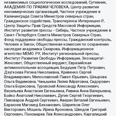
независимых социологических исследований, Сутяжник,
АКАДЕМИЯ ПО ПРАВАМ ЧЕЛОВЕКА, Центр развития
некоммерческих организаций, Частное учреждение в
Калининграде Совета Министров северных стран,
Гражданское содействие, Трансперенси Интернешнл-Р,
Центр Защиты Прав Средств Массовой Информации,
Институт развития прессы - Сибирь, Частное учреждение в
Санкт-Петербурге Совета Министров Северных Стран,
Фонд поддержки свободы прессы, Гражданский контроль,
Человек и Закон, Общественная комиссия по сохранению
наследия академика Сахарова, Информационное
агентство МЕМО. РУ, Институт региональной прессы,
Институт Развития Свободы Информации, Экозащита!-
Женсовет, Общественный вердикт, Евразийская
антимонопольная ассоциация, Бедушев Петр Петрович,
Дзугкоева Регина Николаевна, Кривенко Сергей
Владимирович, Милославский Павел Юрьевич, Шнырова
Ольга Вадимовна, Чанышева Лилия Айратовна, Сидорович
Ольга Борисовна, Туровский Александр Алексеевич,
Васильева Анастасия Евгеньевна, Ривина Анна Валерьевна,
Бойко Анатолий Николаевич, Дугин Сергей Георгиевич,
Пивоваров Андрей Сергеевич, Аверин Виталий Евгеньевич,
Барахоев Магомед Бекханович, Шарипков Олег
Викторович, Мошель Ирина Ароновна, Шведов Григорий
Сергеевич, Пономарев Лев Александрович, Каргалицкий