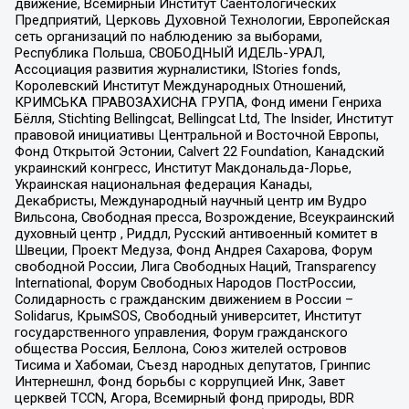
движение, Всемирный Институт Саентологических
Предприятий, Церковь Духовной Технологии, Европейская
сеть организаций по наблюдению за выборами,
Республика Польша, СВОБОДНЫЙ ИДЕЛЬ-УРАЛ,
Ассоциация развития журналистики, IStories fonds,
Королевский Институт Международных Отношений,
КРИМСЬКА ПРАВОЗАХИСНА ГРУПА, Фонд имени Генриха
Бёлля, Stichting Bellingcat, Bellingcat Ltd, The Insider, Институт
правовой инициативы Центральной и Восточной Европы,
Фонд Открытой Эстонии, Calvert 22 Foundation, Канадский
украинский конгресс, Институт Макдональда-Лорье,
Украинская национальная федерация Канады,
Декабристы, Международный научный центр им Вудро
Вильсона, Свободная пресса, Возрождение, Всеукраинский
духовный центр , Риддл, Русский антивоенный комитет в
Швеции, Проект Медуза, Фонд Андрея Сахарова, Форум
свободной России, Лига Свободных Наций, Transparеncy
International, Форум Свободных Народов ПостРоссии,
Солидарность с гражданским движением в России –
Solidarus, КрымSOS, Свободный университет, Институт
государственного управления, Форум гражданского
общества Россия, Беллона, Союз жителей островов
Тисима и Хабомаи, Съезд народных депутатов, Гринпис
Интернешнл, Фонд борьбы с коррупцией Инк, Завет
церквей TCCN, Агора, Всемирный фонд природы, BDR