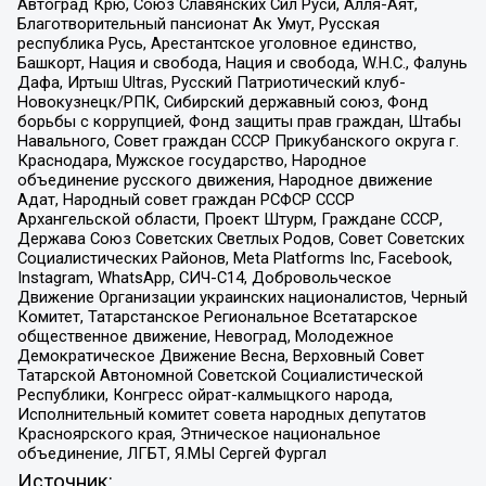
Автоград Крю, Союз Славянских Сил Руси, Алля-Аят,
Благотворительный пансионат Ак Умут, Русская
республика Русь, Арестантское уголовное единство,
Башкорт, Нация и свобода, Нация и свобода, W.H.С., Фалунь
Дафа, Иртыш Ultras, Русский Патриотический клуб-
Новокузнецк/РПК, Сибирский державный союз, Фонд
борьбы с коррупцией, Фонд защиты прав граждан, Штабы
Навального, Совет граждан СССР Прикубанского округа г.
Краснодара, Мужское государство, Народное
объединение русского движения, Народное движение
Адат, Народный совет граждан РСФСР СССР
Архангельской области, Проект Штурм, Граждане СССР,
Держава Союз Советских Светлых Родов, Совет Советских
Социалистических Районов, Meta Platforms Inc, Facebook,
Instagram, WhatsApp, СИЧ-С14, Добровольческое
Движение Организации украинских националистов, Черный
Комитет, Татарстанское Региональное Всетатарское
общественное движение, Невоград, Молодежное
Демократическое Движение Весна, Верховный Совет
Татарской Автономной Советской Социалистической
Республики, Конгресс ойрат-калмыцкого народа,
Исполнительный комитет совета народных депутатов
Красноярского края, Этническое национальное
объединение, ЛГБТ, Я.МЫ Сергей Фургал
Источник: