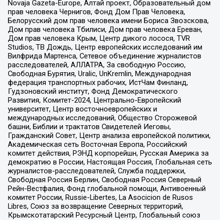
Novaja Gazeta-Europe, Алтай проект, Образовательный дом
прав человека Чернигов, Фонд Дом Прав Человека,
Белорусский дом прав человека имени Бориса Звозскова,
Дом прав человека Тбилиси, Дом прав человека Ереван,
Дом прав человека Крым, Центр дикого лосося, TVR
Studios, ТВ Дождь, Центр европейских исследований им
Вилфрида Мартенса, Сетевое объединение журналистов
расследователей, АЛЛАТРА, За свободную Россию,
Свободная Бурятия, Uralic, UnKremlin, Международная
федерация транспортных рабочих, ИстЧам Финланд,
Гудзоновский институт, Фонд Демократического
Развития, Комитет-2024, Центрально-Европейский
университет, Центр восточноевропейских и
международных исследований, Общество Сторожевой
башни, Библии и трактатов Свидетелей Иеговы,
Гражданский Совет, Центр анализа европейской политики,
Академическая сеть Восточная Европа, Российский
комитет действия, РЭНД корпорейшн, Русская Америка за
демократию в России, Настоящая Россия, Глобальная сеть
журналистов-расследователей, Служба поддержки,
Свободная Россия Берлин, Свободная Россия Северный
Рейн-Вестфалия, Фонд глобальной помощи, Антивоенный
комитет России, Russie-Libertes, La Asocicion de Rusos
Libres, Союз за возвращение Северных территорий,
Крымскотатарский Ресурсный Центр, Глобальный союз