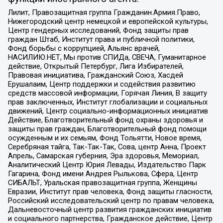
Лилит, Правозащитная группа Гражданин.Армия.Право,
Нижегородский центр немецкой и европейской культуры,
Центр гендерных исследований, Фонд защиты прав
граждан Штаб, Институт права и публичной политики,
Фонд борьбы с коррупцией, Альянс врачей,
НАСИЛИЮ.НЕТ, Мы против СПИДа, СВЕЧА, Гуманитарное
действие, Открытый Петербург, Лига Избирателей,
Правовая инициатива, Гражданский Союз, Хасдей
Ерушалаим, Центр поддержки и содействия развитию
средств массовой информации, Горячая Линия, В защиту
прав заключенных, Институт глобализации и социальных
движений, Центр социально-информационных инициатив
Действие, Благотворительный фонд охраны здоровья и
защиты прав граждан, Благотворительный фонд помощи
осужденным и их семьям, Фонд Тольятти, Новое время,
Серебряная тайга, Так-Так-Так, Сова, центр Анна, Проект
Апрель, Самарская губерния, Эра здоровья, Мемориал,
Аналитический Центр Юрия Левады, Издательство Парк
Гагарина, Фонд имени Андрея Рылькова, Сфера, Центр
СИБАЛЬТ, Уральская правозащитная группа, Женщины
Евразии, Институт прав человека, Фонд защиты гласности,
Российский исследовательский центр по правам человека,
Дальневосточный центр развития гражданских инициатив
и социального партнерства, Гражданское действие, Центр