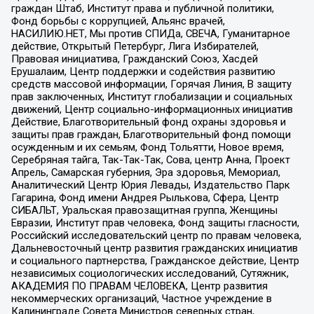
граждан Штаб, Институт права и публичной политики,
Фонд борьбы с коррупцией, Альянс врачей,
НАСИЛИЮ.НЕТ, Мы против СПИДа, СВЕЧА, Гуманитарное
действие, Открытый Петербург, Лига Избирателей,
Правовая инициатива, Гражданский Союз, Хасдей
Ерушалаим, Центр поддержки и содействия развитию
средств массовой информации, Горячая Линия, В защиту
прав заключенных, Институт глобализации и социальных
движений, Центр социально-информационных инициатив
Действие, Благотворительный фонд охраны здоровья и
защиты прав граждан, Благотворительный фонд помощи
осужденным и их семьям, Фонд Тольятти, Новое время,
Серебряная тайга, Так-Так-Так, Сова, центр Анна, Проект
Апрель, Самарская губерния, Эра здоровья, Мемориал,
Аналитический Центр Юрия Левады, Издательство Парк
Гагарина, Фонд имени Андрея Рылькова, Сфера, Центр
СИБАЛЬТ, Уральская правозащитная группа, Женщины
Евразии, Институт прав человека, Фонд защиты гласности,
Российский исследовательский центр по правам человека,
Дальневосточный центр развития гражданских инициатив
и социального партнерства, Гражданское действие, Центр
независимых социологических исследований, Сутяжник,
АКАДЕМИЯ ПО ПРАВАМ ЧЕЛОВЕКА, Центр развития
некоммерческих организаций, Частное учреждение в
Калининграде Совета Министров северных стран,