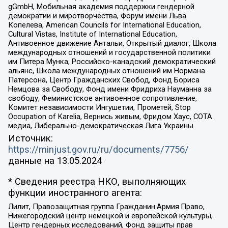
gGmbH, Мобильная академия поддержки гендерной
демократии и миротворчества, Форум имени Льва
Копелева, American Councils for International Education,
Cultural Vistas, Institute of International Education,
Антивоенное движение Антальи, Открытый диалог, Школа
международных отношений и государственной политики
им Питера Мунка, Российско-канадский демократический
альянс, Школа международных отношений им Нормана
Патерсона, Центр Гражданских Свобод, Фонд Бориса
Немцова за Свободу, Фонд имени Фридриха Науманна за
свободу, Феминистское антивоенное сопротивление,
Комитет независимости Ингушетии, Прометей, Stop
Occupation of Karelia, Вернись живым, Фридом Хаус, СОТА
медиа, Либерально-демократическая Лига Украины
Источник:
https://minjust.gov.ru/ru/documents/7756/
данные на
13.05.2024
* Сведения реестра НКО, выполняющих
функции иностранного агента:
Лилит, Правозащитная группа Гражданин.Армия.Право,
Нижегородский центр немецкой и европейской культуры,
Центр гендерных исследований, Фонд защиты прав