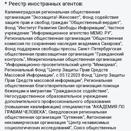
* Реестр иностранных агентов:
Калининградская региональная общественная организация "Экозащита!-Женсовет", Фонд содействия защите прав и свобод граждан "Общественный вердикт", Фонд "Институт Развития Свободы Информации", Частное учреждение "Информационное агентство МЕМО. РУ", Региональная общественная организация "Общественная комиссия по сохранению наследия академика Сахарова", Фонд поддержки свободы прессы, Санкт-Петербургская общественная правозащитная организация "Гражданский контроль", Межрегиональная общественная организация "Информационно-просветительский центр "Мемориал", Региональный Фонд "Центр Защиты Прав Средств Массовой Информации", с 05.12.2023 Фонд "Центр Защиты Прав Средств массовой информации", Региональная общественная благотворительная организация помощи беженцам и мигрантам "Гражданское содействие", Негосударственное образовательное учреждение дополнительного профессионального образования (повышение квалификации) специалистов "АКАДЕМИЯ ПО ПРАВАМ ЧЕЛОВЕКА", Свердловская региональная общественная организация "Сутяжник", Автономная некоммерческая организация "Центр независимых социологических исследований", Союз общественных объединений "Российский исследовательский центр по правам человека", Региональное общественное учреждение научно-информационный центр "МЕМОРИАЛ", Некоммерческая организация "Фонд защиты гласности", Автономная некоммерческая организация "Институт прав человека", Городская общественная организация "Екатеринбургское общество "МЕМОРИАЛ", Городская общественная организация "Рязанское историко-просветительское и правозащитное общество "Мемориал" (Рязанский Мемориал), Челябинский региональный орган общественной самодеятельности – женское общественное объединение "Женщины Евразии", Челябинский региональный орган общественной самодеятельности "Уральская правозащитная группа", Фонд содействия защите здоровья и социальной справедливости имени Андрея Рылькова, Автономная Некоммерческая Организация "Аналитический Центр Юрия Левады", Автономная некоммерческая организация социальной поддержки населения "Проект Апрель", Региональная общественная организация помощи женщинам и детям, находящимся в кризисной ситуации "Информационно-методический центр "Анна", Фонд содействия развитию массовых коммуникаций и правовому просвещению "Так-так-Так", Фонд содействия устойчивому развитию "Серебряная тайга", Свердловский региональный общественный фонд социальных проектов "Новое время", "Idel.Реалии", Кавказ.Реалии, Крым.Реалии, Телеканал Настоящее Время, Татаро-башкирская служба Радио Свобода (Azatliq Radiosi), Радио Свободная Европа/Радио Свобода (PCE/PC), "Сибирь.Реалии", "Фактограф", Благотворительный фонд помощи осужденным и их семьям, Автономная некоммерческая организация "Институт глобализации и социальных движений", Фонд "В защиту прав заключенных", Частное учреждение "Центр поддержки и содействия развитию средств массовой информации", Пензенский региональный общественный благотворительный фонд "Гражданский союз", "Север.Реалии", Некоммерческая организация Фонд "Правовая инициатива", Общество с ограниченной ответственностью "Радио Свободная Европа/Радио Свобода", Чешское информационное агентство "MEDIUM-ORIENT", Красноярская региональная общественная организация "Мы против СПИДа", Камалягин Денис Николаевич, Маркелов Сергей Евгеньевич, Пономарев Лев Александрович, Савицкая Людмила Алексеевна, Автономная некоммерческая организация "Центр по работе с проблемой насилия "НАСИЛИЮ.НЕТ", Межрегиональный профессиональный союз работников здравоохранения "Альянс врачей", Юридическое лицо, зарегистрированное в Латвийской Республике, SIA "Medusa Project" (регистрационный номер 40103797863, дата регистрации 10.06.2014), Некоммерческая организация "Фонд по борьбе с коррупцией", Автономная некоммерческая организация "Институт права и публичной политики", Баданин Роман Сергеевич, Гликин Максим Александрович, Железнова Мария Михайловна, Лукьянова Юлия Сергеевна, Маетная Елизавета Витальевна, Маняхин Петр Борисович, Чуракова Ольга Владимировна, Ярош Юлия Петровна, Юридическое лицо "The Insider SIA", зарегистрированное в Риге, Латвийская Республика (дата регистрации 26.06.2015), являющееся администратором доменного имени интернет-издания "The Insider SIA", https://theins.ru, Постернак Алексей Евгеньевич, Рубин Михаил Аркадьевич, Анин Роман Александрович, Юридическое лицо Istories fonds, зарегистрированное в Латвийской Республике (регистрационный номер 50008295751, дата регистрации 24.02.2020), Великовский Дмитрий Александрович, Долинина Ирина Николаевна, Мароховская Алеся Алексеевна, Шлейнов Роман Юрьевич, Шмагун Олеся Валентиновна, Общество с ограниченной ответственностью "Альтаир 2021", Общество с ограниченной ответственностью "Вега 2021", Общество с ограниченной ответственностью "Главный редактор 2021", Общество с ограниченной ответственностью "Ромашки монолит", Важенков Артем Валерьевич, Ивановская областная общественная организация "Центр гендерных исследований", Гурман Юрий Альбертович, Медиапроект "ОВД-Инфо", Егоров Владимир Владимирович, Жилинский Владимир Александрович, Общество с ограниченной ответственностью "ЗП", Иванова София Юрьевна, Карезина Инна Павловна, Кильтау Екатерина Викторовна, Петров Алексей Викторович, Пискунов Сергей Евгеньевич, Смирнов Сергей Сергеевич, Тихонов Михаил Сергеевич, Общество с ограниченной ответственностью "ЖУРНАЛИСТ-ИНОСТРАННЫЙ АГЕНТ", Арапова Галина Юрьевна, Вольтская Татьяна Анатольевна, Американская компания "Mason G.E.S. Anonymous Foundation" (США), являющаяся владельцем интернет-издания https://mnews.world/, Компания "Stichting Bellingcat", зарегистрированная в Нидерландах (дата регистрации 11.07.2018), Захаров Андрей Вячеславович, Клепиковская Екатерина Дмитриевна, Общество с ограниченной ответственностью "МЕМО", Перл Роман Александрович, Симонов Евгений Алексеевич, Соловьева Елена Анатольевна, Сотников Даниил Владимирович, Сурначева Елизавета Дмитриевна, Автономная некоммерческая организация по защите прав человека и информированию населения "Якутия – Наше Мнение", Общество с ограниченной ответственностью "Москоу диджитал медиа", с 26.01.2023 Общество с ограниченной ответственностью "Чайка Белые сады", Ветошкина Валерия Валерьевна, Заговора Максим Александрович, Межрегиональное общественное движение "Российская ЛГБТ - сеть", Оленичев Максим Владимирович, Павлов Иван Юрьевич, Скворцова Елена Сергеевна, Общество с ограниченной ответственностью "Как бы инагент", Кочетков Игорь Викторович, Общество с ограниченной ответственностью "Честные выборы", Еланчик Олег Александрович, Общество с ограниченной ответственностью "Нобелевский призыв", Гималова Регина Эмилевна, Григорьев Андрей Валерьевич, Григорьева Алина Александровна, Ассоциация по содействию защите прав призывников, альтернативнослужащих и военнослужащих "Правозащитная группа "Гражданин.Армия.Право", Хисамова Регина Фаритовна, Автономная некоммерческая организация по реализации социально-правовых программ "Лилит", Дальневосточное общественное движение "Маяк", Санкт-Петербургская ЛГБТ-инициативная группа "Выход", Инициативная группа ЛГБТ+ "Реверс", Алексеев Андрей Викторович, Бекбулатова Таисия Львовна, Беляев Иван Михайлович, Владыкина Елена Сергеевна, Гельман Марат Александрович, Никульшина Вероника Юрьевна, Толоконникова Надежда Андреевна, Шендерович Виктор Анатольевич, Общество с ограниченной ответственностью "Данное сообщение", Общество с ограниченной ответственностью Издательский дом "Новая глава", Айнбиндер Александра Александровна, Московский комьюнити-центр для ЛГБТ+инициатив, Благотворительный фонд развития филантропии, Deutsche Welle (Германия, Kurt-Schumacher-Strasse 3, 53113 Bonn), Борзунова Мария Михайловна, Воробьев Виктор Викторович, Голубева Анна Львовна, Константинова Алла Михайловна, Малкова Ирина Владимировна, Мурадов Мурад Абдулгалимович, Осетинская Елизавета Николаевна, Понасенков Евгений Николаевич, Ганапольский Матвей Юрьевич, Киселев Евгений Алексеевич, Борухович Ирина Григорьевна, Дремин Иван Тимофеевич, Дубровский Дмитрий Викторович, Красноярская региональная общественная организация поддержки и развития альтернативных образовательных технологий и межкультурных коммуникаций "ИНТЕРРА", Маяковская Екатерина Алексеевна, Фейгин Марк Захарович, Филимонов Андрей Викторович, Дзугкоева Регина Николаевна, Доброхотов Роман Александрович, Дудь Юрий Александрович, Елкин Сергей Владимирович, Кругликов Кирилл Игоревич, Сабунаева Мария Леонидовна, Семенов Алексей Владимирович, Шаинян Карен Багратович, Шульман Екатерина Михайловна, Асафьев Артур Валерьевич, Вахштайн Виктор Семенович, Венедиктов Алексей Алексеевич, Лушникова Екатерина Евгеньевна, Волков Леонид Михайлович, Невзоров Александр Глебович, Пархоменко Сергей Борисович, Сироткин Ярослав Николаевич, Кара-Мурза Владимир Владимирович, Баранова Наталья Владимировна, Гозман Леонид Яковлевич, Кагарлицкий Борис Юльевич, Климарев Михаил Валерьевич, Милов Владимир Станиславович, Автономная некоммерческая организация Краснодарский центр современного искусства "Типография", Моргенштерн Алишер Тагирович, Соболь Любовь Эдуардовна, Общество с ограниченной ответственностью "ЛИЗА НОРМ", Каспаров Гарри Кимович, Ходорковский Михаил Борисович, Общество с ограниченной ответственностью "Апрельские тезисы", Данилович Ирина Брониславовна, Кашин Олег Владимирович, Петров Николай Владимирович, Пивоваров Алексей Владимирович, Соколов Михаил Владимирович, Цветкова Юлия Владимировна, Чичваркин Евгений Александрович, Комитет против пыток/Команда против пыток, Общество с ограниченной ответственностью "Первый научный", Общество с ограниченной ответственностью "Вертолет и ко", Белоцерковская Вероника Борисовна, Кац Максим Евгеньевич, Лазарева Татьяна Юрьевна, Шаведдинов Руслан Табризович, Яшин Илья Валерьевич, Общество с ограниченной ответственностью "Иноагент ААВ", Алешковский Дмитрий Петрович, Альбац Евгения Марковна, Быков Дмитрий Львович, Галямина Юлия Евгеньевна, Лойко Сергей Леонидович, Мартынов Кирилл Константинович, Медведев Сергей Александрович, Крашенинников Федор Геннадиевич, Гордеева Катерина Вл