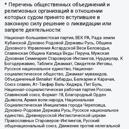
* Перечень общественных объединений и
религиозных организаций в отношении
которых судом принято вступившее в
законную силу решение о ликвидации или
запрете деятельности:
Национал-большевистская партия, ВЕК РА, Рада земли
Кубанской Духовно Родовой Державы Русь, Община
Духовного Управления Асгардской Веси Беловодья,
Славянская Община Капища Веды Перуна, Мужская
Духовная Семинария Староверов-Инглингов, Нурджулар, К
Богодержавию, Таблиги Джамаат, Свидетели Иеговы,
Русское национальное единство, Национал-
социалистическое общество, Джамаат мувахидов,
Объединенный Вилайат Кабарды, Балкарии и Карачая,
Союз славян, Ат-Такфир Валь-Хиджра, Пит Буль,
Национал-социалистическая рабочая партия России,
Славянский союз, Формат-18, Благородный Орден
Дьявола, Армия воли народа, Национальная
Социалистическая Инициатива города Череповца,
Духовно-Родовая Держава Русь, Русское национальное
единство, Древнерусской Инглистической церкви
Православных Староверов-Инглингов, Русский
общенациональный союз, Движение против нелегальной