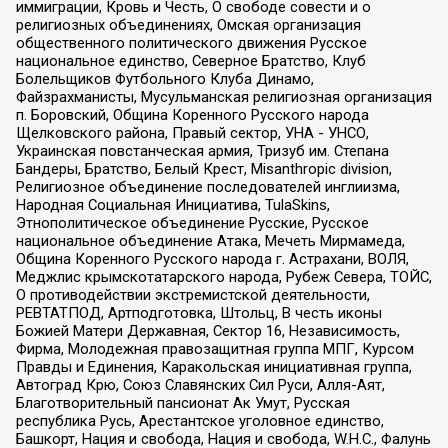
иммиграции, Кровь и Честь, О свободе совести и о
религиозных объединениях, Омская организация
общественного политического движения Русское
национальное единство, Северное Братство, Клуб
Болельщиков Футбольного Клуба Динамо,
Файзрахманисты, Мусульманская религиозная организация
п. Боровский, Община Коренного Русского народа
Щелковского района, Правый сектор, УНА - УНСО,
Украинская повстанческая армия, Тризуб им. Степана
Бандеры, Братство, Белый Крест, Misanthropic division,
Религиозное объединение последователей инглиизма,
Народная Социальная Инициатива, TulaSkins,
Этнополитическое объединение Русские, Русское
национальное объединение Атака, Мечеть Мирмамеда,
Община Коренного Русского народа г. Астрахани, ВОЛЯ,
Меджлис крымскотатарского народа, Рубеж Севера, ТОЙС,
О противодействии экстремистской деятельности,
РЕВТАТПОД, Артподготовка, Штольц, В честь иконы
Божией Матери Державная, Сектор 16, Независимость,
Фирма, Молодежная правозащитная группа МПГ, Курсом
Правды и Единения, Каракольская инициативная группа,
Автоград Крю, Союз Славянских Сил Руси, Алля-Аят,
Благотворительный пансионат Ак Умут, Русская
республика Русь, Арестантское уголовное единство,
Башкорт, Нация и свобода, Нация и свобода, W.H.С., Фалунь