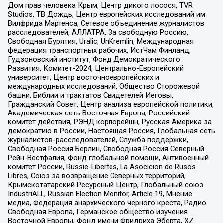
Дом прав человека Крым, Центр дикого лосося, TVR
Studios, ТВ Дождь, Центр европейских исследований им
Вилфрида Мартенса, Сетевое объединение журналистов
расследователей, АЛЛАТРА, За свободную Россию,
Свободная Бурятия, Uralic, UnKremlin, Международная
федерация транспортных рабочих, ИстЧам Финланд,
Гудзоновский институт, Фонд Демократического
Развития, Комитет-2024, Центрально-Европейский
университет, Центр восточноевропейских и
международных исследований, Общество Сторожевой
башни, Библии и трактатов Свидетелей Иеговы,
Гражданский Совет, Центр анализа европейской политики,
Академическая сеть Восточная Европа, Российский
комитет действия, РЭНД корпорейшн, Русская Америка за
демократию в России, Настоящая Россия, Глобальная сеть
журналистов-расследователей, Служба поддержки,
Свободная Россия Берлин, Свободная Россия Северный
Рейн-Вестфалия, Фонд глобальной помощи, Антивоенный
комитет России, Russie-Libertes, La Asocicion de Rusos
Libres, Союз за возвращение Северных территорий,
Крымскотатарский Ресурсный Центр, Глобальный союз
IndustriALL, Russian Election Monitor, Article 19, Мнение
медиа, Федерация анархического черного креста, Радио
Свободная Европа, Германское общество изучения
Восточной Европы, Фонд имени Фридриха Эберта, XZ