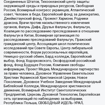
Соединенных Штатов, Тихоокеанский центр защиты
окружающей среды и природных ресурсов, Свободная
Россия, Всемирный конгресс украинцев, Атлантический
совет, Человек в беде, Европейский фонд за демократию,
Джеймстаунский фонд, Прожект Хармони, Родники
дракона, Врачи против насильственного извлечения
органов, Фалунь Дафа, Друзья Фалуньгун, Фалуньгун,
Коалиция по расследованию преследования в отношении
Фалуньгун в Китае, Всемирная организация по
расследованию преследований Фалуньгун, Пражский
гражданский центр, Ассоциация школ политических
исследований при Совете Европы, Центр либеральной
современности, Форум русскоязычных европейцев,
Немецко-русский обмен, Бард колледж, Европейский
выбор, Фонд Ходорковского, Оксфордский российский
фонд, Фонд Будущее России, Компания свободы
информации, Проект Медиа, Международное партнерство
за права человека, Духовное Управление Евангельских
Христиан Украинской Христианской Церкви, Новое
Поколение, Духовное Учебное Заведение Международный
Библейский Колледж, Международное христианское
движение, Всемирный Институт Саентологических
Предприятий, Церковь Духовной Технологии, Европейская
сеть организаций по наблюдению за выборами,
Республика Польша, СВОБОДНЫЙ ИДЕЛЬ-УРАЛ,