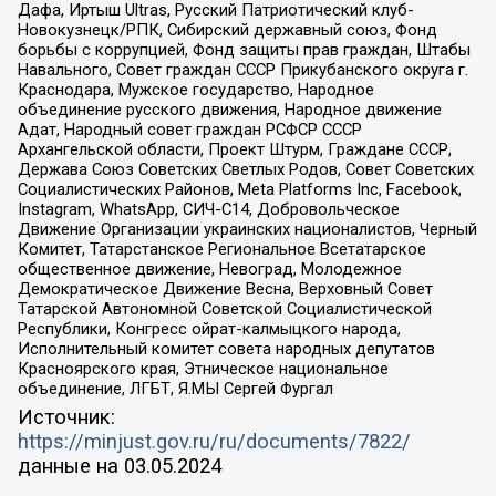
Дафа, Иртыш Ultras, Русский Патриотический клуб-
Новокузнецк/РПК, Сибирский державный союз, Фонд
борьбы с коррупцией, Фонд защиты прав граждан, Штабы
Навального, Совет граждан СССР Прикубанского округа г.
Краснодара, Мужское государство, Народное
объединение русского движения, Народное движение
Адат, Народный совет граждан РСФСР СССР
Архангельской области, Проект Штурм, Граждане СССР,
Держава Союз Советских Светлых Родов, Совет Советских
Социалистических Районов, Meta Platforms Inc, Facebook,
Instagram, WhatsApp, СИЧ-С14, Добровольческое
Движение Организации украинских националистов, Черный
Комитет, Татарстанское Региональное Всетатарское
общественное движение, Невоград, Молодежное
Демократическое Движение Весна, Верховный Совет
Татарской Автономной Советской Социалистической
Республики, Конгресс ойрат-калмыцкого народа,
Исполнительный комитет совета народных депутатов
Красноярского края, Этническое национальное
объединение, ЛГБТ, Я.МЫ Сергей Фургал
Источник:
https://minjust.gov.ru/ru/documents/7822/
данные на
03.05.2024