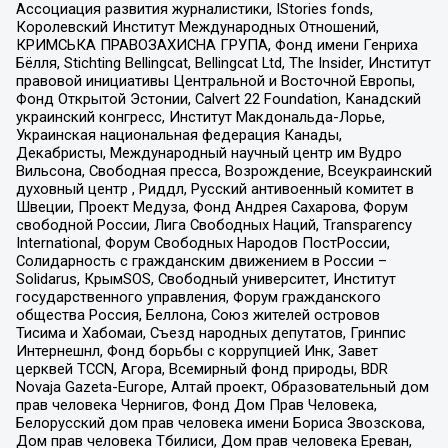
Ассоциация развития журналистики, IStories fonds,
Королевский Институт Международных Отношений,
КРИМСЬКА ПРАВОЗАХИСНА ГРУПА, Фонд имени Генриха
Бёлля, Stichting Bellingcat, Bellingcat Ltd, The Insider, Институт
правовой инициативы Центральной и Восточной Европы,
Фонд Открытой Эстонии, Calvert 22 Foundation, Канадский
украинский конгресс, Институт Макдональда-Лорье,
Украинская национальная федерация Канады,
Декабристы, Международный научный центр им Вудро
Вильсона, Свободная пресса, Возрождение, Всеукраинский
духовный центр , Риддл, Русский антивоенный комитет в
Швеции, Проект Медуза, Фонд Андрея Сахарова, Форум
свободной России, Лига Свободных Наций, Transparеncy
International, Форум Свободных Народов ПостРоссии,
Солидарность с гражданским движением в России –
Solidarus, КрымSOS, Свободный университет, Институт
государственного управления, Форум гражданского
общества Россия, Беллона, Союз жителей островов
Тисима и Хабомаи, Съезд народных депутатов, Гринпис
Интернешнл, Фонд борьбы с коррупцией Инк, Завет
церквей TCCN, Агора, Всемирный фонд природы, BDR
Novaja Gazeta-Europe, Алтай проект, Образовательный дом
прав человека Чернигов, Фонд Дом Прав Человека,
Белорусский дом прав человека имени Бориса Звозскова,
Дом прав человека Тбилиси, Дом прав человека Ереван,