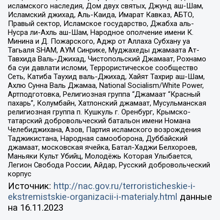
исламского наследия, Дом двух святых, Джунд аш-Шам,
Исламский джихад, Аль-Каида, Имарат Кавказ, АБТО,
Правый сектор, Исламское государство, Джабха аль-
Нусра ли-Ахль аш-Шам, Народное ополчение имени К.
Минина и Д. Пожарского, Аджр от Аллаха Субхану уа
Тагьаля SHAM, АУМ Синрике, Муджахеды джамаата Ат-
Тавхида Валь-Джихад, Чистопольский Джамаат, Рохнамо
ба суи давлати исломи, Террористическое сообщество
Сеть, Катиба Таухид валь-Джихад, Хайят Тахрир аш-Шам,
Ахлю Сунна Валь Джамаа, National Socialism/White Power,
Артподготовка, Религиозная группа “Джамаат “Красный
пахарь”, Колумбайн, Хатлонский джамаат, Мусульманская
религиозная группа п. Кушкуль г. Оренбург, Крымско-
татарский добровольческий батальон имени Номана
Челебиджихана, Азов, Партия исламского возрождения
Таджикистана, Народная самооборона, Дуббайский
джамаат, московская ячейка, Батал-Хаджи Белхороев,
Маньяки Культ Убийц, Молодёжь Которая Улыбается,
Легион Свобода России, Айдар, Русский добровольческий
корпус
Источник:
http://nac.gov.ru/terroristicheskie-i-
ekstremistskie-organizacii-i-materialy.html
данные
на
16.11.2023