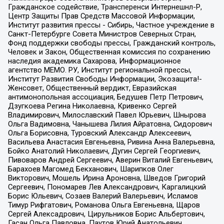
Гражданское содействие, Трансперенси Интернешнл-Р,
Центр Защиты Прав Средств Массовой Информации,
Институт развития прессы - Сибирь, Частное учреждение в
Санкт-Петербурге Совета Министров Северных Стран,
Фонд поддержки свободы прессы, Гражданский контроль,
Человек и Закон, Общественная комиссия по сохранению
наследия академика Сахарова, Информационное
агентство МЕМО. РУ, Институт региональной прессы,
Институт Развития Свободы Информации, Экозащита!-
Женсовет, Общественный вердикт, Евразийская
антимонопольная ассоциация, Бедушев Петр Петрович,
Дзугкоева Регина Николаевна, Кривенко Сергей
Владимирович, Милославский Павел Юрьевич, Шнырова
Ольга Вадимовна, Чанышева Лилия Айратовна, Сидорович
Ольга Борисовна, Туровский Александр Алексеевич,
Васильева Анастасия Евгеньевна, Ривина Анна Валерьевна,
Бойко Анатолий Николаевич, Дугин Сергей Георгиевич,
Пивоваров Андрей Сергеевич, Аверин Виталий Евгеньевич,
Барахоев Магомед Бекханович, Шарипков Олег
Викторович, Мошель Ирина Ароновна, Шведов Григорий
Сергеевич, Пономарев Лев Александрович, Каргалицкий
Борис Юльевич, Созаев Валерий Валерьевич, Исламов
Тимур Рифгатович, Романова Ольга Евгеньевна, Щаров
Сергей Алексадрович, Цирульников Борис Альбертович,
Гасан Ольга Павловна, Паутов Юрий Анатольевич,