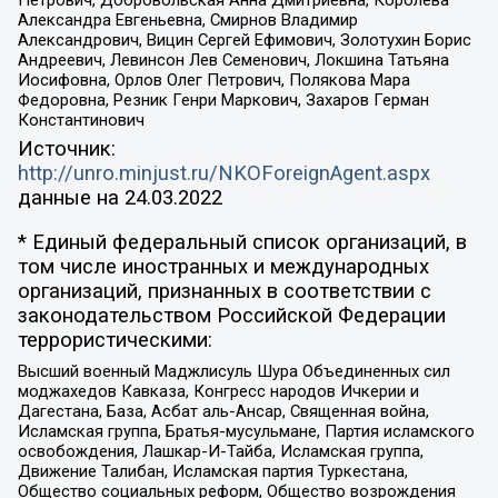
Петрович, Добровольская Анна Дмитриевна, Королева
Александра Евгеньевна, Смирнов Владимир
Александрович, Вицин Сергей Ефимович, Золотухин Борис
Андреевич, Левинсон Лев Семенович, Локшина Татьяна
Иосифовна, Орлов Олег Петрович, Полякова Мара
Федоровна, Резник Генри Маркович, Захаров Герман
Константинович
Источник:
http://unro.minjust.ru/NKOForeignAgent.aspx
данные на
24.03.2022
* Единый федеральный список организаций, в
том числе иностранных и международных
организаций, признанных в соответствии с
законодательством Российской Федерации
террористическими:
Высший военный Маджлисуль Шура Объединенных сил
моджахедов Кавказа, Конгресс народов Ичкерии и
Дагестана, База, Асбат аль-Ансар, Священная война,
Исламская группа, Братья-мусульмане, Партия исламского
освобождения, Лашкар-И-Тайба, Исламская группа,
Движение Талибан, Исламская партия Туркестана,
Общество социальных реформ, Общество возрождения