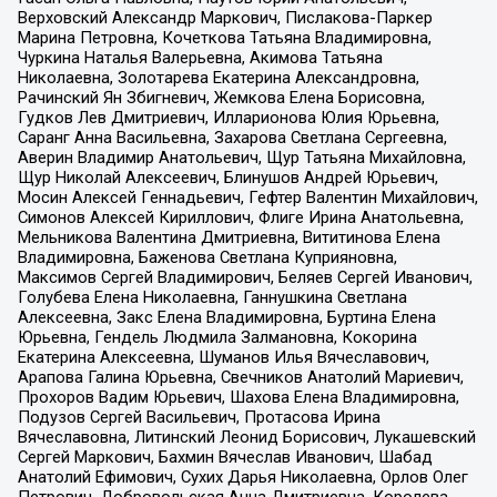
Верховский Александр Маркович, Пислакова-Паркер
Марина Петровна, Кочеткова Татьяна Владимировна,
Чуркина Наталья Валерьевна, Акимова Татьяна
Николаевна, Золотарева Екатерина Александровна,
Рачинский Ян Збигневич, Жемкова Елена Борисовна,
Гудков Лев Дмитриевич, Илларионова Юлия Юрьевна,
Саранг Анна Васильевна, Захарова Светлана Сергеевна,
Аверин Владимир Анатольевич, Щур Татьяна Михайловна,
Щур Николай Алексеевич, Блинушов Андрей Юрьевич,
Мосин Алексей Геннадьевич, Гефтер Валентин Михайлович,
Симонов Алексей Кириллович, Флиге Ирина Анатольевна,
Мельникова Валентина Дмитриевна, Вититинова Елена
Владимировна, Баженова Светлана Куприяновна,
Максимов Сергей Владимирович, Беляев Сергей Иванович,
Голубева Елена Николаевна, Ганнушкина Светлана
Алексеевна, Закс Елена Владимировна, Буртина Елена
Юрьевна, Гендель Людмила Залмановна, Кокорина
Екатерина Алексеевна, Шуманов Илья Вячеславович,
Арапова Галина Юрьевна, Свечников Анатолий Мариевич,
Прохоров Вадим Юрьевич, Шахова Елена Владимировна,
Подузов Сергей Васильевич, Протасова Ирина
Вячеславовна, Литинский Леонид Борисович, Лукашевский
Сергей Маркович, Бахмин Вячеслав Иванович, Шабад
Анатолий Ефимович, Сухих Дарья Николаевна, Орлов Олег