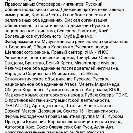
Православных Староверов-Инглингов, Русский
общенациональный союз, Движение против нелегальной
иммиграции, Кровь и Честь, О свободе совести и о
религиозных объединениях, Омская организация
общественного политического движения Русское
национальное единство, Северное Братство, Клуб
Болельщиков Футбольного Клуба Динамо,
Файзрахманисты, Мусульманская религиозная организация
п. Боровский, Община Коренного Русского народа
Щелковского района, Правый сектор, УНА - УНСО,
Украинская повстанческая армия, Тризуб им. Степана
Бандеры, Братство, Белый Крест, Misanthropic division,
Религиозное объединение последователей инглиизма,
Народная Социальная Инициатива, TulaSkins,
Этнополитическое объединение Русские, Русское
национальное объединение Атака, Мечеть Мирмамеда,
Община Коренного Русского народа г. Астрахани, ВОЛЯ,
Меджлис крымскотатарского народа, Рубеж Севера, ТОЙС,
О противодействии экстремистской деятельности,
РЕВТАТПОД, Артподготовка, Штольц, В честь иконы
Божией Матери Державная, Сектор 16, Независимость,
Фирма, Молодежная правозащитная группа МПГ, Курсом
Правды и Единения, Каракольская инициативная группа,
Автоград Крю, Союз Славянских Сил Руси, Алля-Аят,
Благотворительный пансионат Ак Умут, Русская