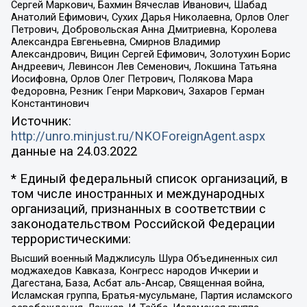
Сергей Маркович, Бахмин Вячеслав Иванович, Шабад
Анатолий Ефимович, Сухих Дарья Николаевна, Орлов Олег
Петрович, Добровольская Анна Дмитриевна, Королева
Александра Евгеньевна, Смирнов Владимир
Александрович, Вицин Сергей Ефимович, Золотухин Борис
Андреевич, Левинсон Лев Семенович, Локшина Татьяна
Иосифовна, Орлов Олег Петрович, Полякова Мара
Федоровна, Резник Генри Маркович, Захаров Герман
Константинович
Источник:
http://unro.minjust.ru/NKOForeignAgent.aspx
данные на
24.03.2022
* Единый федеральный список организаций, в
том числе иностранных и международных
организаций, признанных в соответствии с
законодательством Российской Федерации
террористическими:
Высший военный Маджлисуль Шура Объединенных сил
моджахедов Кавказа, Конгресс народов Ичкерии и
Дагестана, База, Асбат аль-Ансар, Священная война,
Исламская группа, Братья-мусульмане, Партия исламского