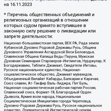
на
16.11.2023
* Перечень общественных объединений и
религиозных организаций в отношении
которых судом принято вступившее в
законную силу решение о ликвидации или
запрете деятельности:
Национал-большевистская партия, ВЕК РА, Рада земли
Кубанской Духовно Родовой Державы Русь, Община
Духовного Управления Асгардской Веси Беловодья,
Славянская Община Капища Веды Перуна, Мужская
Духовная Семинария Староверов-Инглингов, Нурджулар, К
Богодержавию, Таблиги Джамаат, Свидетели Иеговы,
Русское национальное единство, Национал-
социалистическое общество, Джамаат мувахидов,
Объединенный Вилайат Кабарды, Балкарии и Карачая,
Союз славян, Ат-Такфир Валь-Хиджра, Пит Буль,
Национал-социалистическая рабочая партия России,
Славянский союз, Формат-18, Благородный Орден
Дьявола, Армия воли народа, Национальная
Социалистическая Инициатива города Череповца,
Духовно-Родовая Держава Русь, Русское национальное
единство, Древнерусской Инглистической церкви