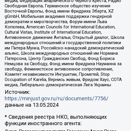
медиа, Федерация анархического черного креста, Радио
Свободная Европа, Германское общество изучения
Восточной Европы, Фонд имени Фридриха Эберта, XZ
gGmbH, Мобильная академия поддержки гендерной
демократии и миротворчества, Форум имени Льва
Копелева, American Councils for International Education,
Cultural Vistas, Institute of International Education,
Антивоенное движение Антальи, Открытый диалог, Школа
международных отношений и государственной политики
им Питера Мунка, Российско-канадский демократический
альянс, Школа международных отношений им Нормана
Патерсона, Центр Гражданских Свобод, Фонд Бориса
Немцова за Свободу, Фонд имени Фридриха Науманна за
свободу, Феминистское антивоенное сопротивление,
Комитет независимости Ингушетии, Прометей, Stop
Occupation of Karelia, Вернись живым, Фридом Хаус, СОТА
медиа, Либерально-демократическая Лига Украины
Источник:
https://minjust.gov.ru/ru/documents/7756/
данные на
13.05.2024
* Сведения реестра НКО, выполняющих
функции иностранного агента: