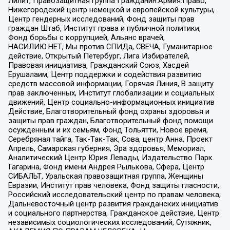
Лилит, Правозащитная группа Гражданин.Армия.Право,
Нижегородский центр немецкой и европейской культуры,
Центр гендерных исследований, Фонд защиты прав
граждан Штаб, Институт права и публичной политики,
Фонд борьбы с коррупцией, Альянс врачей,
НАСИЛИЮ.НЕТ, Мы против СПИДа, СВЕЧА, Гуманитарное
действие, Открытый Петербург, Лига Избирателей,
Правовая инициатива, Гражданский Союз, Хасдей
Ерушалаим, Центр поддержки и содействия развитию
средств массовой информации, Горячая Линия, В защиту
прав заключенных, Институт глобализации и социальных
движений, Центр социально-информационных инициатив
Действие, Благотворительный фонд охраны здоровья и
защиты прав граждан, Благотворительный фонд помощи
осужденным и их семьям, Фонд Тольятти, Новое время,
Серебряная тайга, Так-Так-Так, Сова, центр Анна, Проект
Апрель, Самарская губерния, Эра здоровья, Мемориал,
Аналитический Центр Юрия Левады, Издательство Парк
Гагарина, Фонд имени Андрея Рылькова, Сфера, Центр
СИБАЛЬТ, Уральская правозащитная группа, Женщины
Евразии, Институт прав человека, Фонд защиты гласности,
Российский исследовательский центр по правам человека,
Дальневосточный центр развития гражданских инициатив
и социального партнерства, Гражданское действие, Центр
независимых социологических исследований, Сутяжник,