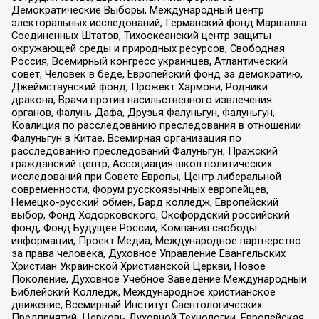
Демократические Выборы, Международный центр
электоральных исследований, Германский фонд Маршалла
Соединенных Штатов, Тихоокеанский центр защиты
окружающей среды и природных ресурсов, Свободная
Россия, Всемирный конгресс украинцев, Атлантический
совет, Человек в беде, Европейский фонд за демократию,
Джеймстаунский фонд, Прожект Хармони, Родники
дракона, Врачи против насильственного извлечения
органов, Фалунь Дафа, Друзья Фалуньгун, Фалуньгун,
Коалиция по расследованию преследования в отношении
Фалуньгун в Китае, Всемирная организация по
расследованию преследований Фалуньгун, Пражский
гражданский центр, Ассоциация школ политических
исследований при Совете Европы, Центр либеральной
современности, Форум русскоязычных европейцев,
Немецко-русский обмен, Бард колледж, Европейский
выбор, Фонд Ходорковского, Оксфордский российский
фонд, Фонд Будущее России, Компания свободы
информации, Проект Медиа, Международное партнерство
за права человека, Духовное Управление Евангельских
Христиан Украинской Христианской Церкви, Новое
Поколение, Духовное Учебное Заведение Международный
Библейский Колледж, Международное христианское
движение, Всемирный Институт Саентологических
Предприятий, Церковь Духовной Технологии, Европейская