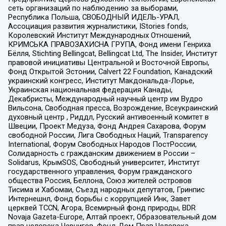
сеть организаций по наблюдению за выборами,
Республика Польша, СВОБОДНЫЙ ИДЕЛЬ-УРАЛ,
Ассоциация развития журналистики, IStories fonds,
Королевский Институт Международных Отношений,
КРИМСЬКА ПРАВОЗАХИСНА ГРУПА, Фонд имени Генриха
Бёлля, Stichting Bellingcat, Bellingcat Ltd, The Insider, Институт
правовой инициативы Центральной и Восточной Европы,
Фонд Открытой Эстонии, Calvert 22 Foundation, Канадский
украинский конгресс, Институт Макдональда-Лорье,
Украинская национальная федерация Канады,
Декабристы, Международный научный центр им Вудро
Вильсона, Свободная пресса, Возрождение, Всеукраинский
духовный центр , Риддл, Русский антивоенный комитет в
Швеции, Проект Медуза, Фонд Андрея Сахарова, Форум
свободной России, Лига Свободных Наций, Transparеncy
International, Форум Свободных Народов ПостРоссии,
Солидарность с гражданским движением в России –
Solidarus, КрымSOS, Свободный университет, Институт
государственного управления, Форум гражданского
общества Россия, Беллона, Союз жителей островов
Тисима и Хабомаи, Съезд народных депутатов, Гринпис
Интернешнл, Фонд борьбы с коррупцией Инк, Завет
церквей TCCN, Агора, Всемирный фонд природы, BDR
Novaja Gazeta-Europe, Алтай проект, Образовательный дом
прав человека Чернигов, Фонд Дом Прав Человека,