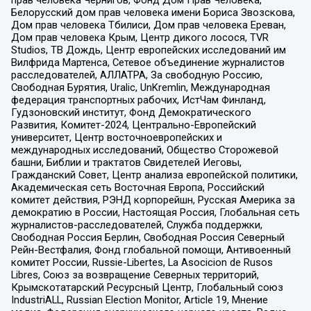
Белорусский дом прав человека имени Бориса Звозскова,
Дом прав человека Тбилиси, Дом прав человека Ереван,
Дом прав человека Крым, Центр дикого лосося, TVR
Studios, ТВ Дождь, Центр европейских исследований им
Вилфрида Мартенса, Сетевое объединение журналистов
расследователей, АЛЛАТРА, За свободную Россию,
Свободная Бурятия, Uralic, UnKremlin, Международная
федерация транспортных рабочих, ИстЧам Финланд,
Гудзоновский институт, Фонд Демократического
Развития, Комитет-2024, Центрально-Европейский
университет, Центр восточноевропейских и
международных исследований, Общество Сторожевой
башни, Библии и трактатов Свидетелей Иеговы,
Гражданский Совет, Центр анализа европейской политики,
Академическая сеть Восточная Европа, Российский
комитет действия, РЭНД корпорейшн, Русская Америка за
демократию в России, Настоящая Россия, Глобальная сеть
журналистов-расследователей, Служба поддержки,
Свободная Россия Берлин, Свободная Россия Северный
Рейн-Вестфалия, Фонд глобальной помощи, Антивоенный
комитет России, Russie-Libertes, La Asocicion de Rusos
Libres, Союз за возвращение Северных территорий,
Крымскотатарский Ресурсный Центр, Глобальный союз
IndustriALL, Russian Election Monitor, Article 19, Мнение