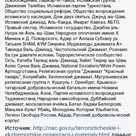
освобождения, Лашкар-И-Тайба, Исламская группа,
Движение Талибан, Исламская партия Туркестана,
Общество социальных реформ, Общество возрождения
исламского наследия, Дом двух святых, Джунд аш-Шам,
Исламский джихад, Аль-Каида, Имарат Кавказ, АБТО,
Правый сектор, Исламское государство, Джабха аль-
Нусра ли-Ахль аш-Шам, Народное ополчение имени К.
Минина и Д. Пожарского, Аджр от Аллаха Субхану уа
Тагьаля SHAM, АУМ Синрике, Муджахеды джамаата Ат-
Тавхида Валь-Джихад, Чистопольский Джамаат, Рохнамо
ба суи давлати исломи, Террористическое сообщество
Сеть, Катиба Таухид валь-Джихад, Хайят Тахрир аш-Шам,
Ахлю Сунна Валь Джамаа, National Socialism/White Power,
Артподготовка, Религиозная группа “Джамаат “Красный
пахарь”, Колумбайн, Хатлонский джамаат, Мусульманская
религиозная группа п. Кушкуль г. Оренбург, Крымско-
татарский добровольческий батальон имени Номана
Челебиджихана, Азов, Партия исламского возрождения
Таджикистана, Народная самооборона, Дуббайский
джамаат, московская ячейка, Батал-Хаджи Белхороев,
Маньяки Культ Убийц, Молодёжь Которая Улыбается,
Легион Свобода России, Айдар, Русский добровольческий
корпус
Источник:
http://nac.gov.ru/terroristicheskie-i-
ekstremistskie-organizacii-i-materialy.html
данные