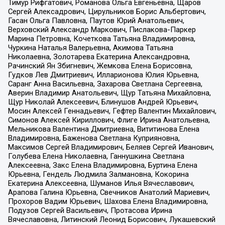
Тимур Рифгатович, Романова Ольга Евгеньевна, Щаров
Сергей Алексадрович, Цирульников Борис Альбертович,
Гасан Ольга Павловна, Паутов Юрий Анатольевич,
Верховский Александр Маркович, Пислакова-Паркер
Марина Петровна, Кочеткова Татьяна Владимировна,
Чуркина Наталья Валерьевна, Акимова Татьяна
Николаевна, Золотарева Екатерина Александровна,
Рачинский Ян Збигневич, Жемкова Елена Борисовна,
Гудков Лев Дмитриевич, Илларионова Юлия Юрьевна,
Саранг Анна Васильевна, Захарова Светлана Сергеевна,
Аверин Владимир Анатольевич, Щур Татьяна Михайловна,
Щур Николай Алексеевич, Блинушов Андрей Юрьевич,
Мосин Алексей Геннадьевич, Гефтер Валентин Михайлович,
Симонов Алексей Кириллович, Флиге Ирина Анатольевна,
Мельникова Валентина Дмитриевна, Вититинова Елена
Владимировна, Баженова Светлана Куприяновна,
Максимов Сергей Владимирович, Беляев Сергей Иванович,
Голубева Елена Николаевна, Ганнушкина Светлана
Алексеевна, Закс Елена Владимировна, Буртина Елена
Юрьевна, Гендель Людмила Залмановна, Кокорина
Екатерина Алексеевна, Шуманов Илья Вячеславович,
Арапова Галина Юрьевна, Свечников Анатолий Мариевич,
Прохоров Вадим Юрьевич, Шахова Елена Владимировна,
Подузов Сергей Васильевич, Протасова Ирина
Вячеславовна, Литинский Леонид Борисович, Лукашевский