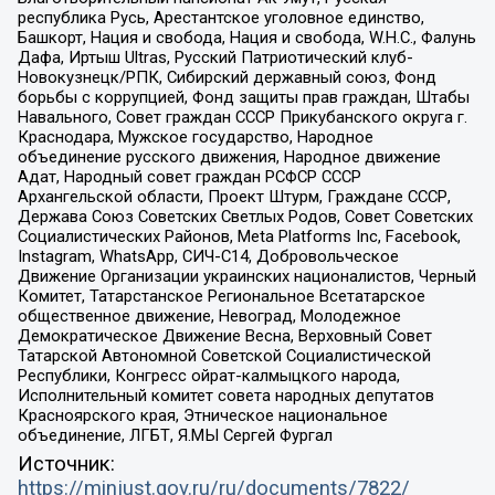
республика Русь, Арестантское уголовное единство,
Башкорт, Нация и свобода, Нация и свобода, W.H.С., Фалунь
Дафа, Иртыш Ultras, Русский Патриотический клуб-
Новокузнецк/РПК, Сибирский державный союз, Фонд
борьбы с коррупцией, Фонд защиты прав граждан, Штабы
Навального, Совет граждан СССР Прикубанского округа г.
Краснодара, Мужское государство, Народное
объединение русского движения, Народное движение
Адат, Народный совет граждан РСФСР СССР
Архангельской области, Проект Штурм, Граждане СССР,
Держава Союз Советских Светлых Родов, Совет Советских
Социалистических Районов, Meta Platforms Inc, Facebook,
Instagram, WhatsApp, СИЧ-С14, Добровольческое
Движение Организации украинских националистов, Черный
Комитет, Татарстанское Региональное Всетатарское
общественное движение, Невоград, Молодежное
Демократическое Движение Весна, Верховный Совет
Татарской Автономной Советской Социалистической
Республики, Конгресс ойрат-калмыцкого народа,
Исполнительный комитет совета народных депутатов
Красноярского края, Этническое национальное
объединение, ЛГБТ, Я.МЫ Сергей Фургал
Источник:
https://minjust.gov.ru/ru/documents/7822/