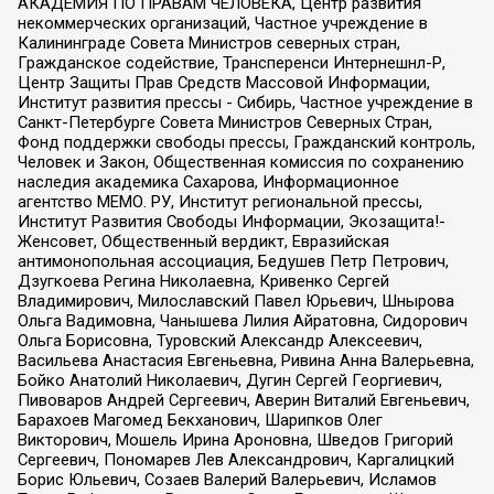
АКАДЕМИЯ ПО ПРАВАМ ЧЕЛОВЕКА, Центр развития
некоммерческих организаций, Частное учреждение в
Калининграде Совета Министров северных стран,
Гражданское содействие, Трансперенси Интернешнл-Р,
Центр Защиты Прав Средств Массовой Информации,
Институт развития прессы - Сибирь, Частное учреждение в
Санкт-Петербурге Совета Министров Северных Стран,
Фонд поддержки свободы прессы, Гражданский контроль,
Человек и Закон, Общественная комиссия по сохранению
наследия академика Сахарова, Информационное
агентство МЕМО. РУ, Институт региональной прессы,
Институт Развития Свободы Информации, Экозащита!-
Женсовет, Общественный вердикт, Евразийская
антимонопольная ассоциация, Бедушев Петр Петрович,
Дзугкоева Регина Николаевна, Кривенко Сергей
Владимирович, Милославский Павел Юрьевич, Шнырова
Ольга Вадимовна, Чанышева Лилия Айратовна, Сидорович
Ольга Борисовна, Туровский Александр Алексеевич,
Васильева Анастасия Евгеньевна, Ривина Анна Валерьевна,
Бойко Анатолий Николаевич, Дугин Сергей Георгиевич,
Пивоваров Андрей Сергеевич, Аверин Виталий Евгеньевич,
Барахоев Магомед Бекханович, Шарипков Олег
Викторович, Мошель Ирина Ароновна, Шведов Григорий
Сергеевич, Пономарев Лев Александрович, Каргалицкий
Борис Юльевич, Созаев Валерий Валерьевич, Исламов