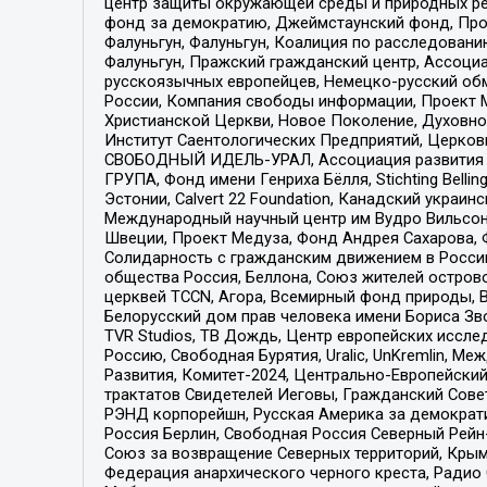
центр защиты окружающей среды и природных ресу
фонд за демократию, Джеймстаунский фонд, Прож
Фалуньгун, Фалуньгун, Коалиция по расследован
Фалуньгун, Пражский гражданский центр, Ассоци
русскоязычных европейцев, Немецко-русский об
России, Компания свободы информации, Проект М
Христианской Церкви, Новое Поколение, Духовн
Институт Саентологических Предприятий, Церков
СВОБОДНЫЙ ИДЕЛЬ-УРАЛ, Ассоциация развития ж
ГРУПА, Фонд имени Генриха Бёлля, Stichting Bellin
Эстонии, Calvert 22 Foundation, Канадский укра
Международный научный центр им Вудро Вильсона
Швеции, Проект Медуза, Фонд Андрея Сахарова, Ф
Солидарность с гражданским движением в России 
общества Россия, Беллона, Союз жителей острово
церквей TCCN, Агора, Всемирный фонд природы, B
Белорусский дом прав человека имени Бориса Зво
TVR Studios, ТВ Дождь, Центр европейских иссл
Россию, Свободная Бурятия, Uralic, UnKremlin, 
Развития, Комитет-2024, Центрально-Европейски
трактатов Свидетелей Иеговы, Гражданский Совет
РЭНД корпорейшн, Русская Америка за демократи
Россия Берлин, Свободная Россия Северный Рейн-В
Союз за возвращение Северных территорий, Крымско
Федерация анархического черного креста, Радио