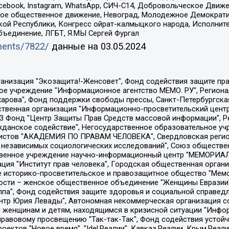
Facebook, Instagram, WhatsApp, СИЧ-С14, Добровольческое Движ
ское общественное движение, Невоград, Молодежное Демократ
ой Республики, Конгресс ойрат-калмыцкого народа, Исполнит
бъединение, ЛГБТ, Я.МЫ Сергей Фургал
uments/7822/
данные на
03.05.2024
Общество с ограниченной ответственностью "Радио Свободная Европа/Радио Свобода", Чешское информационное агентство "MEDIUM-ORIENT", Красноярская региональная общественная организация "Мы против СПИДа", Камалягин Денис Николаевич, Маркелов Сергей Евгеньевич, Пономарев Лев Александрович, Савицкая Людмила Алексеевна, Автономная некоммерческая организация "Центр по работе с проблемой насилия "НАСИЛИЮ.НЕТ", Межрегиональный профессиональный союз работников здравоохранения "Альянс врачей", Юридическое лицо, зарегистрированное в Латвийской Республике, SIA "Medusa Project" (регистрационный номер 40103797863, дата регистрации 10.06.2014), Некоммерческая организация "Фонд по борьбе с коррупцией", Автономная некоммерческая организация "Институт права и публичной политики", Баданин Роман Сергеевич, Гликин Максим Александрович, Железнова Мария Михайловна, Лукьянова Юлия Сергеевна, Маетная Елизавета Витальевна, Маняхин Петр Борисович, Чуракова Ольга Владимировна, Ярош Юлия Петровна, Юридическое лицо "The Insider SIA", зарегистрированное в Риге, Латвийская Республика (дата регистрации 26.06.2015), являющееся администратором доменного имени интернет-издания "The Insider SIA", https://theins.ru, Постернак Алексей Евгеньевич, Рубин Михаил Аркадьевич, Анин Роман Александрович, Юридическое лицо Istories fonds, зарегистрированное в Латвийской Республике (регистрационный номер 50008295751, дата регистрации 24.02.2020), Великовский Дмитрий Александрович, Долинина Ирина Николаевна, Мароховская Алеся Алексеевна, Шлейнов Роман Юрьевич, Шмагун Олеся Валентиновна, Общество с ограниченной ответственностью "Альтаир 2021", Общество с ограниченной ответственностью "Вега 2021", Общество с ограниченной ответственностью "Главный редактор 2021", Общество с ограниченной ответственностью "Ромашки монолит", Важенков Артем Валерьевич, Ивановская областная общественная организация "Центр гендерных исследований", Гурман Юрий Альбертович, Медиапроект "ОВД-Инфо", Егоров Владимир Владимирович, Жилинский Владимир Александрович, Общество с ограниченной ответственностью "ЗП", Иванова София Юрьевна, Карезина Инна Павловна, Кильтау Екатерина Викторовна, Петров Алексей Викторович, Пискунов Сергей Евгеньевич, Смирнов Сергей Сергеевич, Тихонов Михаил Сергеевич, Общество с ограниченной ответственностью "ЖУРНАЛИСТ-ИНОСТРАННЫЙ АГЕНТ", Арапова Галина Юрьевна, Вольтская Татьяна Анатольевна, Американская компания "Mason G.E.S. Anonymous Foundation" (США), являющаяся владельцем интернет-издания https://mnews.world/, Компания "Stichting Bellingcat", зарегистрированная в Нидерландах (дата регистрации 11.07.2018), Захаров Андрей Вячеславович, Клепиковская Екатерина Дмитриевна, Общество с ограниченной ответственностью "МЕМО", Перл Роман Александрович, Симонов Евгений Алексеевич, Соловьева Елена Анатольевна, Сотников Даниил Владимирович, Сурначева Елизавета Дмитриевна, Автономная некоммерческая организация по защите прав человека и информированию населения "Якутия – Наше Мнение", Общество с ограниченной ответственностью "Москоу диджитал медиа", с 26.01.2023 Общество с ограниченной ответственностью "Чайка Белые сады", Ветошкина Валерия Валерьевна, Заговора Максим Александрович, Межрегиональное общественное движение "Российская ЛГБТ - сеть", Оленичев Максим Владимирович, Павлов Иван Юрьевич, Скворцова Елена Сергеевна, Общество с ограниченной ответственностью "Как бы инагент", Кочетков Игорь Викторович, Общество с ограниченной ответственностью "Честные выборы", Еланчик Олег Александрович, Общество с ограниченной ответственностью "Нобелевский призыв", Гималова Регина Эмилевна, Григорьев Андрей Валерьевич, Григорьева Алина Александровна, Ассоциация по содействию защите прав призывников, альтернативнослужащих и военнослужащих "Правозащитная группа "Гражданин.Армия.Право", Хисамова Регина Фаритовна, Автономная некоммерческая организация по реализа