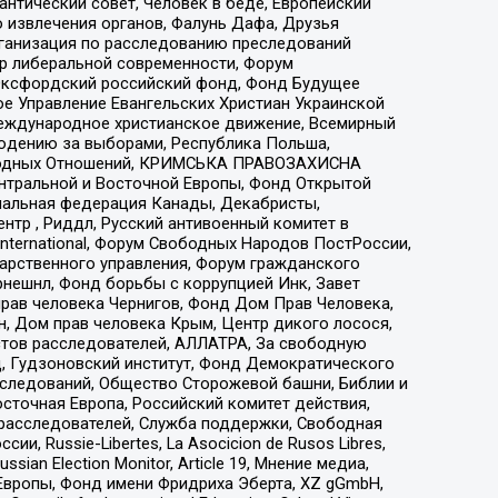
нтический совет, Человек в беде, Европейский
 извлечения органов, Фалунь Дафа, Друзья
рганизация по расследованию преследований
тр либеральной современности, Форум
 Оксфордский российский фонд, Фонд Будущее
е Управление Евангельских Христиан Украинской
еждународное христианское движение, Всемирный
людению за выборами, Республика Польша,
народных Отношений, КРИМСЬКА ПРАВОЗАХИСНА
ы Центральной и Восточной Европы, Фонд Открытой
иональная федерация Канады, Декабристы,
тр , Риддл, Русский антивоенный комитет в
nternational, Форум Свободных Народов ПостРоссии,
дарственного управления, Форум гражданского
рнешнл, Фонд борьбы с коррупцией Инк, Завет
прав человека Чернигов, Фонд Дом Прав Человека,
н, Дом прав человека Крым, Центр дикого лосося,
стов расследователей, АЛЛАТРА, За свободную
д, Гудзоновский институт, Фонд Демократического
сследований, Общество Сторожевой башни, Библии и
сточная Европа, Российский комитет действия,
-расследователей, Служба поддержки, Свободная
 Russie-Libertes, La Asocicion de Rusos Libres,
an Election Monitor, Article 19, Мнение медиа,
Европы, Фонд имени Фридриха Эберта, XZ gGmbH,