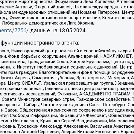
и и миротворчества, Форум имени Льва Копелева, American Counci
ое движение Антальи, Открытый диалог, Школа международных отн
Школа международных отношений им Нормана Патерсона, Центр
ду, Феминистское антивоенное сопротивление, Комитет независ
а, Либерально-демократическая Лига Украины
uments/7756/
данные на
13.05.2024
функции иностранного агента:
раво, Нижегородский центр немецкой и европейской культуры,
тики, Фонд борьбы с коррупцией, Альянс врачей, НАСИЛИЮ.НЕТ,
я инициатива, Гражданский Союз, Хасдей Ерушалаим, Центр по
юченных, Институт глобализации и социальных движений, Цент
ты прав граждан, Благотворительный фонд помощи осужденным
а, Проект Апрель, Самарская губерния, Эра здоровья, Мемориал
ера, Центр СИБАЛЬТ, Уральская правозащитная группа, Женщины
по правам человека, Дальневосточный центр развития гражданс
ологических исследований, Сутяжник, АКАДЕМИЯ ПО ПРАВАМ Ч
е Совета Министров северных стран, Гражданское содействие,
я прессы - Сибирь, Частное учреждение в Санкт-Петербурге С
 и Закон, Общественная комиссия по сохранению наследия ак
звития Свободы Информации, Экозащита!-Женсовет, Общественн
Регина Николаевна, Кривенко Сергей Владимирович, Милославс
совна, Туровский Александр Алексеевич, Васильева Анастасия
Пивоваров Андрей Сергеевич, Аверин Виталий Евгеньевич, Бара