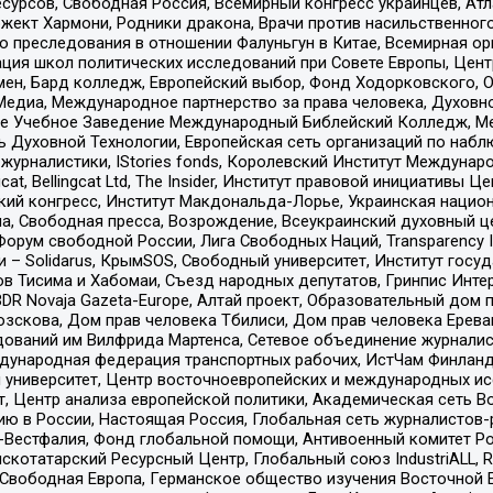
рсов, Свободная Россия, Всемирный конгресс украинцев, Атла
ект Хармони, Родники дракона, Врачи против насильственного
ию преследования в отношении Фалуньгун в Китае, Всемирная о
ация школ политических исследований при Совете Европы, Цен
мен, Бард колледж, Европейский выбор, Фонд Ходорковского,
едиа, Международное партнерство за права человека, Духовно
ое Учебное Заведение Международный Библейский Колледж, М
ь Духовной Технологии, Европейская сеть организаций по наб
урналистики, IStories fonds, Королевский Институт Между
gcat, Bellingcat Ltd, The Insider, Институт правовой инициатив
инский конгресс, Институт Макдональда-Лорье, Украинская нац
, Свободная пресса, Возрождение, Всеукраинский духовный цен
орум свободной России, Лига Свободных Наций, Transparеncy I
– Solidarus, КрымSOS, Свободный университет, Институт госу
в Тисима и Хабомаи, Съезд народных депутатов, Гринпис Инте
DR Novaja Gazeta-Europe, Алтай проект, Образовательный дом 
зскова, Дом прав человека Тбилиси, Дом прав человека Ерева
едований им Вилфрида Мартенса, Сетевое объединение журнали
Международная федерация транспортных рабочих, ИстЧам Финлан
й университет, Центр восточноевропейских и международных и
, Центр анализа европейской политики, Академическая сеть Во
ю в России, Настоящая Россия, Глобальная сеть журналистов
естфалия, Фонд глобальной помощи, Антивоенный комитет России,
татарский Ресурсный Центр, Глобальный союз IndustriALL, Russi
 Свободная Европа, Германское общество изучения Восточной 