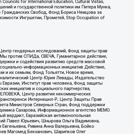
ls for International Education, Cultural Vistas,
ошений и государственной политики им Питера Мунка,
 Гражданских Свобод, Фонд Бориса Немцова за
имости Ингушетии, Прометей, Stop Occupation of
 Центр гендерных исследований, Фонд защиты прав
 Мы против СПИДа, СВЕЧА, Гуманитарное действие,
ддержки и содействия развитию средств массовой
р социально-информационных инициатив Действие,
 и их семьям, Фонд Тольятти, Новое время,
, Аналитический Центр Юрия Левады, Издательство
 Евразии, Институт прав человека, Фонд защиты
ких инициатив и социального партнерства,
ЕЛОВЕКА, Центр развития некоммерческих
 Трансперенси Интернешнл-Р, Центр Защиты Прав
овета Министров Северных Стран, Фонд поддержки
адемика Сахарова, Информационное агентство МЕМО.
ый вердикт, Евразийская антимонопольная
кий Павел Юрьевич, Шнырова Ольга Вадимовна,
 Евгеньевна, Ривина Анна Валерьевна, Бойко
хоев Магомед Бекханович, Шарипков Олег