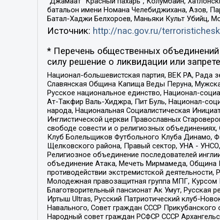
“Джамаат “Красный пахарь”, Колумбайн, Хатлонск
батальон имени Номана Челебиджихана, Азов, Па
Батал-Хаджи Белхороев, Маньяки Культ Убийц, М
Источник:
http://nac.gov.ru/terroristichesk
* Перечень общественных объединений 
силу решение о ликвидации или запрете
Национал-большевистская партия, ВЕК РА, Рада 
Славянская Община Капища Веды Перуна, Мужская
Русское национальное единство, Национал-социа
Ат-Такфир Валь-Хиджра, Пит Буль, Национал-соц
народа, Национальная Социалистическая Инициат
Инглистической церкви Православных Староверов
свободе совести и о религиозных объединениях,
Клуб Болельщиков Футбольного Клуба Динамо, Фа
Щелковского района, Правый сектор, УНА - УНСО, У
Религиозное объединение последователей инглии
объединение Атака, Мечеть Мирмамеда, Община К
противодействии экстремистской деятельности, 
Молодежная правозащитная группа МПГ, Курсом П
Благотворительный пансионат Ак Умут, Русская ре
Иртыш Ultras, Русский Патриотический клуб-Нов
Навального, Совет граждан СССР Прикубанского 
Народный совет граждан РСФСР СССР Архангельск