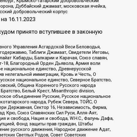
Оренбург, Крымско-татарский добровольческий
орона, Дуббайский джамаат, московская ячейка,
усский добровольческий корпус
 на
16.11.2023
судом принято вступившее в законную
вного Управления Асгардской Веси Беловодья,
годержавию, Таблиги Джамаат, Свидетели Иеговы,
айат Кабарды, Балкарии и Карачая, Союз славян,
т-18, Благородный Орден Дьявола, Армия воли
ое национальное единство, Древнерусской
 нелегальной иммиграции, Кровь и Честь, О
усское национальное единство, Северное Братство,
ровский, Община Коренного Русского народа
атство, Белый Крест, Misanthropic division,
еское объединение Русские, Русское национальное
котатарского народа, Рубеж Севера, ТОЙС, О
ри Державная, Сектор 16, Независимость, Фирма,
д Крю, Союз Славянских Сил Руси, Алля-Аят,
я и свобода, Нация и свобода, W.H.С., Фалунь Дафа,
рупцией, Фонд защиты прав граждан, Штабы
ение русского движения, Народное движение Адат,
етских Светлых Родов, Совет Советских