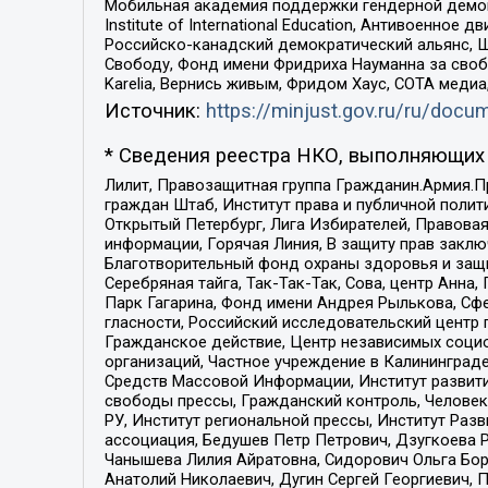
Мобильная академия поддержки гендерной демократи
Institute of International Education, Антивоенн
Российско-канадский демократический альянс, 
Свободу, Фонд имени Фридриха Науманна за свобо
Karelia, Вернись живым, Фридом Хаус, СОТА меди
Источник:
https://minjust.gov.ru/ru/doc
* Сведения реестра НКО, выполняющих 
Лилит, Правозащитная группа Гражданин.Армия.П
граждан Штаб, Институт права и публичной поли
Открытый Петербург, Лига Избирателей, Правова
информации, Горячая Линия, В защиту прав закл
Благотворительный фонд охраны здоровья и защи
Серебряная тайга, Так-Так-Так, Сова, центр Анн
Парк Гагарина, Фонд имени Андрея Рылькова, Сф
гласности, Российский исследовательский центр 
Гражданское действие, Центр независимых соци
организаций, Частное учреждение в Калининград
Средств Массовой Информации, Институт развити
свободы прессы, Гражданский контроль, Человек
РУ, Институт региональной прессы, Институт Ра
ассоциация, Бедушев Петр Петрович, Дзугкоева 
Чанышева Лилия Айратовна, Сидорович Ольга Бори
Анатолий Николаевич, Дугин Сергей Георгиевич, 