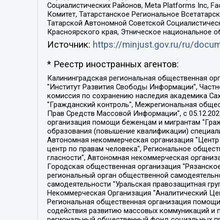
Социалистических Районов, Meta Platforms Inc, 
Комитет, Татарстанское Региональное Всетатар
Татарской Автономной Советской Социалистическ
Красноярского края, Этническое национальное о
Источник:
https://minjust.gov.ru/ru/doc
* Реестр иностранных агентов:
Калининградская региональная общественная организация "Экозащита!-Женсовет", Фонд содействия защите прав и свобод граждан "Общественный вердикт", Фонд "Институт Развития Свободы Информации", Частное учреждение "Информационное агентство МЕМО. РУ", Региональная общественная организация "Общественная комиссия по сохранению наследия академика Сахарова", Фонд поддержки свободы прессы, Санкт-Петербургская общественная правозащитная организация "Гражданский контроль", Межрегиональная общественная организация "Информационно-просветительский центр "Мемориал", Региональный Фонд "Центр Защиты Прав Средств Массовой Информации", с 05.12.2023 Фонд "Центр Защиты Прав Средств массовой информации", Региональная общественная благотворительная организация помощи беженцам и мигрантам "Гражданское содействие", Негосударственное образовательное учреждение дополнительного профессионального образования (повышение квалификации) специалистов "АКАДЕМИЯ ПО ПРАВАМ ЧЕЛОВЕКА", Свердловская региональная общественная организация "Сутяжник", Автономная некоммерческая организация "Центр независимых социологических исследований", Союз общественных объединений "Российский исследовательский центр по правам человека", Региональное общественное учреждение научно-информационный центр "МЕМОРИАЛ", Некоммерческая организация "Фонд защиты гласности", Автономная некоммерческая организация "Институт прав человека", Городская общественная организация "Екатеринбургское общество "МЕМОРИАЛ", Городская общественная организация "Рязанское историко-просветительское и правозащитное общество "Мемориал" (Рязанский Мемориал), Челябинский региональный орган общественной самодеятельности – женское общественное объединение "Женщины Евразии", Челябинский региональный орган общественной самодеятельности "Уральская правозащитная группа", Фонд содействия защите здоровья и социальной справедливости имени Андрея Рылькова, Автономная Некоммерческая Организация "Аналитический Центр Юрия Левады", Автономная некоммерческая организация социальной поддержки населения "Проект Апрель", Региональная общественная организация помощи женщинам и детям, находящимся в кризисной ситуации "Информационно-методический центр "Анна", Фонд содействия развитию массовых коммуникаций и правовому просвещению "Так-так-Так", Фонд содействия устойчивому развитию "Серебряная тайга", Свердловский региональный общественный фонд социальных проектов "Новое время", "Idel.Реалии", Кавказ.Реалии, Крым.Реалии, Телеканал Настоящее Время, Татаро-башкирская служба Радио Свобода (Azatliq Radiosi), Радио Свободная Европа/Радио Свобода (PCE/PC), "Сибирь.Реалии", "Фактограф", Благотворительный фонд помощи осужденным и их семьям, Автономная некоммерческая организация "Институт глобализации и социальных движений", Фонд "В защиту прав заключенных", Частное учреждение "Центр поддержки и содействия развитию средств массовой информации", Пензенский региональный общественный благотворительный фонд "Гражданский союз", "Север.Реалии", Некоммерческая организация Фонд "Правовая инициатива", 