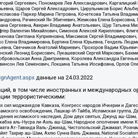
горий Сергеевич, Пономарев Лев Александрович, Каргалицкий 
ньевна, Щаров Сергей Алексадрович, Цирульников Борис Альбер
ислакова-Паркер Марина Петровна, Кочеткова Татьяна Владими
сандровна, Рачинский Ян Збигневич, Жемкова Елена Борисовна,
лана Сергеевна, Аверин Владимир Анатольевич, Щур Татьяна М
фтер Валентин Михайлович, Симонов Алексей Кириллович, Флиг
женова Светлана Куприяновна, Максимов Сергей Владимирович, 
кс Елена Владимировна, Буртина Елена Юрьевна, Гендель Людм
евна, Свечников Анатолий Мариевич, Прохоров Вадим Юрьевич
инский Леонид Борисович, Лукашевский Сергей Маркович, Бахм
Добровольская Анна Дмитриевна, Королева Александра Евгенье
евинсон Лев Семенович, Локшина Татьяна Иосифовна, Орлов Ол
ignAgent.aspx
данные на
24.03.2022
ций, в том числе иностранных и международных ор
ции террористическими:
ил моджахедов Кавказа, Конгресс народов Ичкерии и Дагеста
ламского освобождения, Лашкар-И-Тайба, Исламская группа, Дв
ения исламского наследия, Дом двух святых, Джунд аш-Шам, 
жабха аль-Нусра ли-Ахль аш-Шам, Народное ополчение имени К.
ата Ат-Тавхида Валь-Джихад, Чистопольский Джамаат, Рохнам
ят Тахрир аш-Шам, Ахлю Сунна Валь Джамаа, National Socialism