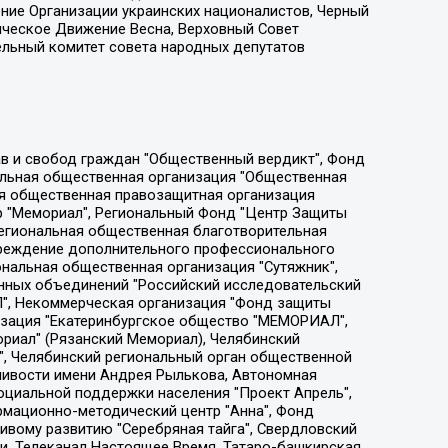
ение Организации украинских националистов, Черный
ическое Движение Весна, Верховный Совет
ельный комитет совета народных депутатов
ции социально-правовых программ "Лилит", Дальневосточное общественное движение "Маяк", Санкт-Петербургская ЛГБТ-инициативная группа "Выход", Инициативная группа ЛГБТ+ "Реверс", Алексеев Андрей Викторович, Бекбулатова Таисия Львовна, Беляев Иван Михайлович, Владыкина Елена Сергеевна, Гельман Марат Александрович, Никульшина Вероника Юрьевна, Толоконникова Надежда Андреевна, Шендерович Виктор Анатольевич, Общество с ограниченной ответственностью "Данное сообщение", Общество с ограниченной ответственностью Издательский дом "Новая глава", Айнбиндер Александра Александровна, Московский комьюнити-центр для ЛГБТ+инициатив, Благотворительный фонд развития филантропии, Deutsche Welle (Германия, Kurt-Schumacher-Strasse 3, 53113 Bonn), Борзунова Мария Михайловна, Воробьев Виктор Викторович, Голубева Анна Львовна, Константинова Алла Михайловна, Малкова Ирина Владимировна, Мурадов Мурад Абдулгалимович, Осетинская Елизавета Николаевна, Понасенков Евгений Николаевич, Ганапольский Матвей Юрьевич, Киселев Евгений Алексеевич, Борухович Ирина Григорьевна, Дремин Иван Тимофеевич, Дубровский Дмитрий Викторович, Красноярская региональная общественная организация поддержки и развития альтернативных образовательных технологий и межкультурных коммуникаций "ИНТЕРРА", Маяковская Екатерина Алексеевна, Фейгин Марк Захарович, Филимонов Андрей Викторович, Дзугкоева Регина Николаевна, Доброхотов Роман Александрович, Дудь Юрий Александрович, Елкин Сергей Владимирович, Кругликов Кирилл Игоревич, Сабунаева Мария Леонидовна, Семенов Алексей Владимирович, Шаинян Карен Багратович, Шульман Екатерина Михайловна, Асафьев Артур Валерьевич, Вахштайн Виктор Семенович, Венедиктов Алексей Алексеевич, Лушникова Екатерина Евгеньевна, Волков Леонид Михайлович, Невзоров Александр Глебович, Пархоменко Сергей Борисович, Сироткин Ярослав Николаевич, Кара-Мурза Владимир Владимирович, Баранова Наталья Владимировна, Гозман Леонид Яковлевич, Кагарлицкий Борис Юльевич, Климарев Михаил Валерьевич, Милов Владимир Станиславович, Автономная некоммерческая организация Краснодарский центр современного искусства "Типография", Моргенштерн Алишер Тагирович, Соболь Любовь Эдуардовна, Общество с ограниченной ответственностью "ЛИЗА НОРМ", Каспаров Гарри Кимович, Ходорковский Михаил Борисович, Общество с ограниченной ответственностью "Апрельские тезисы", Данилович Ирина Брониславовна, Кашин Олег Владимирович, Петров Николай Владимирович, Пивоваров Алексей Владимирович, Соколов Михаил Владимирович, Цветкова Юлия Владимировна, Чичваркин Евгений Александрович, Комитет против пыток/Команда против пыток, Общество с ограниченной ответственностью "Первый научный", Общество с ограниченной ответственностью "Вертолет и ко", Белоцерковская Вероника Борисовна, Кац Максим Евгеньевич, Лазарева Татьяна Юрьевна, Шаведдинов Руслан Табризович, Яшин Илья Валерьевич, Общество с ограниченной ответственностью "Иноагент ААВ", Алешковский Дмитрий Петрович, Альбац Евгения Марковна, Быков Дмитрий Львович, Галямина Юлия Евгеньевна, Лойко Сергей Леонидович, Мартынов Кирилл Константинович, Медведев Сергей Александрович, Крашенинников Федор Геннадиевич, Гордеева Катерина Вл