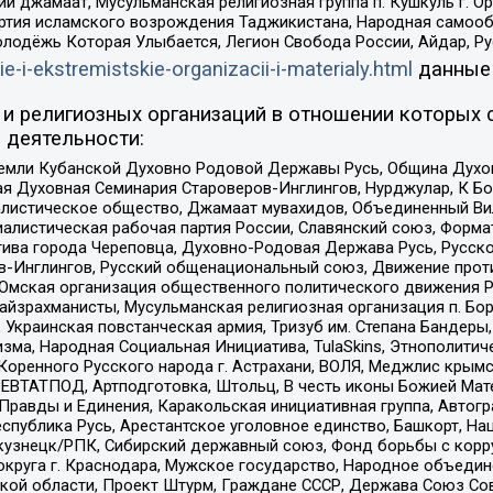
ий джамаат, Мусульманская религиозная группа п. Кушкуль г. 
ртия исламского возрождения Таджикистана, Народная самооб
олодёжь Которая Улыбается, Легион Свобода России, Айдар, Р
ie-i-ekstremistskie-organizacii-i-materialy.html
данные
и религиозных организаций в отношении которых 
 деятельности:
земли Кубанской Духовно Родовой Державы Русь, Община Духо
 Духовная Семинария Староверов-Инглингов, Нурджулар, К Бо
листическое общество, Джамаат мувахидов, Объединенный Вил
иалистическая рабочая партия России, Славянский союз, Форма
ива города Череповца, Духовно-Родовая Держава Русь, Русск
-Инглингов, Русский общенациональный союз, Движение против
 Омская организация общественного политического движения Р
йзрахманисты, Мусульманская религиозная организация п. Бо
краинская повстанческая армия, Тризуб им. Степана Бандеры, Бр
зма, Народная Социальная Инициатива, TulaSkins, Этнополитич
оренного Русского народа г. Астрахани, ВОЛЯ, Меджлис крымс
РЕВТАТПОД, Артподготовка, Штольц, В честь иконы Божией Мате
равды и Единения, Каракольская инициативная группа, Автогра
спублика Русь, Арестантское уголовное единство, Башкорт, Наци
окузнецк/РПК, Сибирский державный союз, Фонд борьбы с кор
округа г. Краснодара, Мужское государство, Народное объедин
ой области, Проект Штурм, Граждане СССР, Держава Союз Сов