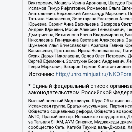
Викторович, Мошель Ирина Ароновна, Шведов Гри
Исламов Тимур Рифгатович, Романова Ольга Евге
Анатольевич, Верховский Александр Маркович, П
Татьяна Николаевна, Золотарева Екатерина Алек
Юрьевна, Саранг Анна Васильевна, Захарова Свет
Андрей Юрьевич, Мосин Алексей Геннадьевич, Ге
Дмитриевна, Вититинова Елена Владимировна, Ба
Николаевна, Ганнушкина Светлана Алексеевна, За
Шуманов Илья Вячеславович, Арапова Галина Юрь
Васильевич, Протасова Ирина Вячеславовна, Лит
Сухих Дарья Николаевна, Орлов Олег Петрович, 
Сергей Ефимович, Золотухин Борис Андреевич, Л
Генри Маркович, Захаров Герман Константинович
Источник:
http://unro.minjust.ru/NKOFore
* Единый федеральный список организа
законодательством Российской Федера
Высший военный Маджлисуль Шура Объединенных с
Исламская группа, Братья-мусульмане, Партия ис
Общество социальных реформ, Общество возрожд
АБТО, Правый сектор, Исламское государство, Д
уа Тагьаля SHAM, АУМ Синрике, Муджахеды джама
сообщество Сеть, Катиба Таухид валь-Джихад, Хай