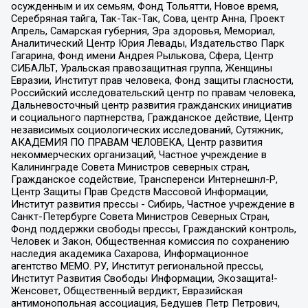
осужденным и их семьям, Фонд Тольятти, Новое время,
Серебряная тайга, Так-Так-Так, Сова, центр Анна, Проект
Апрель, Самарская губерния, Эра здоровья, Мемориал,
Аналитический Центр Юрия Левады, Издательство Парк
Гагарина, Фонд имени Андрея Рылькова, Сфера, Центр
СИБАЛЬТ, Уральская правозащитная группа, Женщины
Евразии, Институт прав человека, Фонд защиты гласности,
Российский исследовательский центр по правам человека,
Дальневосточный центр развития гражданских инициатив
и социального партнерства, Гражданское действие, Центр
независимых социологических исследований, Сутяжник,
АКАДЕМИЯ ПО ПРАВАМ ЧЕЛОВЕКА, Центр развития
некоммерческих организаций, Частное учреждение в
Калининграде Совета Министров северных стран,
Гражданское содействие, Трансперенси Интернешнл-Р,
Центр Защиты Прав Средств Массовой Информации,
Институт развития прессы - Сибирь, Частное учреждение в
Санкт-Петербурге Совета Министров Северных Стран,
Фонд поддержки свободы прессы, Гражданский контроль,
Человек и Закон, Общественная комиссия по сохранению
наследия академика Сахарова, Информационное
агентство МЕМО. РУ, Институт региональной прессы,
Институт Развития Свободы Информации, Экозащита!-
Женсовет, Общественный вердикт, Евразийская
антимонопольная ассоциация, Бедушев Петр Петрович,