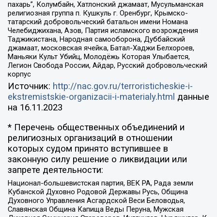
пахарь”, Колумбайн, Хатлонский джамаат, Мусульманская
религиозная группа п. Кушкуль г. Оренбург, Крымско-
татарский добровольческий батальон имени Номана
Челебиджихана, Азов, Партия исламского возрождения
Таджикистана, Народная самооборона, Дуббайский
джамаат, московская ячейка, Батал-Хаджи Белхороев,
Маньяки Культ Убийц, Молодёжь Которая Улыбается,
Легион Свобода России, Айдар, Русский добровольческий
корпус
Источник:
http://nac.gov.ru/terroristicheskie-i-
ekstremistskie-organizacii-i-materialy.html
данные
на
16.11.2023
* Перечень общественных объединений и
религиозных организаций в отношении
которых судом принято вступившее в
законную силу решение о ликвидации или
запрете деятельности:
Национал-большевистская партия, ВЕК РА, Рада земли
Кубанской Духовно Родовой Державы Русь, Община
Духовного Управления Асгардской Веси Беловодья,
Славянская Община Капища Веды Перуна, Мужская