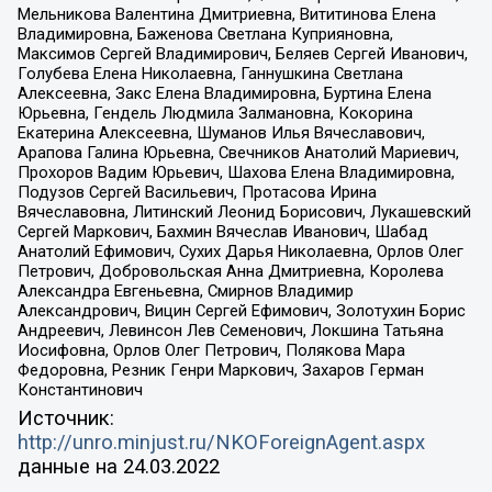
Мельникова Валентина Дмитриевна, Вититинова Елена
Владимировна, Баженова Светлана Куприяновна,
Максимов Сергей Владимирович, Беляев Сергей Иванович,
Голубева Елена Николаевна, Ганнушкина Светлана
Алексеевна, Закс Елена Владимировна, Буртина Елена
Юрьевна, Гендель Людмила Залмановна, Кокорина
Екатерина Алексеевна, Шуманов Илья Вячеславович,
Арапова Галина Юрьевна, Свечников Анатолий Мариевич,
Прохоров Вадим Юрьевич, Шахова Елена Владимировна,
Подузов Сергей Васильевич, Протасова Ирина
Вячеславовна, Литинский Леонид Борисович, Лукашевский
Сергей Маркович, Бахмин Вячеслав Иванович, Шабад
Анатолий Ефимович, Сухих Дарья Николаевна, Орлов Олег
Петрович, Добровольская Анна Дмитриевна, Королева
Александра Евгеньевна, Смирнов Владимир
Александрович, Вицин Сергей Ефимович, Золотухин Борис
Андреевич, Левинсон Лев Семенович, Локшина Татьяна
Иосифовна, Орлов Олег Петрович, Полякова Мара
Федоровна, Резник Генри Маркович, Захаров Герман
Константинович
Источник:
http://unro.minjust.ru/NKOForeignAgent.aspx
данные на
24.03.2022