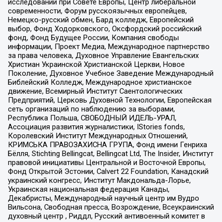
исследований при Совете Европы, Центр либеральной
современности, Форум русскоязычных европейцев,
Немецко-русский обмен, Бард колледж, Европейский
выбор, Фонд Ходорковского, Оксфордский российский
фонд, Фонд Будущее России, Компания свободы
информации, Проект Медиа, Международное партнерство
за права человека, Духовное Управление Евангельских
Христиан Украинской Христианской Церкви, Новое
Поколение, Духовное Учебное Заведение Международный
Библейский Колледж, Международное христианское
движение, Всемирный Институт Саентологических
Предприятий, Церковь Духовной Технологии, Европейская
сеть организаций по наблюдению за выборами,
Республика Польша, СВОБОДНЫЙ ИДЕЛЬ-УРАЛ,
Ассоциация развития журналистики, IStories fonds,
Королевский Институт Международных Отношений,
КРИМСЬКА ПРАВОЗАХИСНА ГРУПА, Фонд имени Генриха
Бёлля, Stichting Bellingcat, Bellingcat Ltd, The Insider, Институт
правовой инициативы Центральной и Восточной Европы,
Фонд Открытой Эстонии, Calvert 22 Foundation, Канадский
украинский конгресс, Институт Макдональда-Лорье,
Украинская национальная федерация Канады,
Декабристы, Международный научный центр им Вудро
Вильсона, Свободная пресса, Возрождение, Всеукраинский
духовный центр , Риддл, Русский антивоенный комитет в