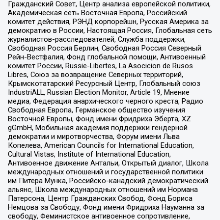
Гражданский Совет, Центр анализа европейской политики,
Академическая сеть Восточная Европа, Российский
комитет действия, РЭНД корпорейшн, Русская Америка за
демократию в России, Настоящая Россия, Глобальная сеть
журналистов-расследователей, Служба поддержки,
Свободная Россия Берлин, Свободная Россия Северный
Рейн-Вестфалия, Фонд глобальной помощи, Антивоенный
комитет России, Russie-Libertes, La Asocicion de Rusos
Libres, Союз за возвращение Северных территорий,
Крымскотатарский Ресурсный Центр, Глобальный союз
IndustriALL, Russian Election Monitor, Article 19, Мнение
медиа, Федерация анархического черного креста, Радио
Свободная Европа, Германское общество изучения
Восточной Европы, Фонд имени Фридриха Эберта, XZ
gGmbH, Мобильная академия поддержки гендерной
демократии и миротворчества, Форум имени Льва
Копелева, American Councils for International Education,
Cultural Vistas, Institute of International Education,
Антивоенное движение Антальи, Открытый диалог, Школа
международных отношений и государственной политики
им Питера Мунка, Российско-канадский демократический
альянс, Школа международных отношений им Нормана
Патерсона, Центр Гражданских Свобод, Фонд Бориса
Немцова за Свободу, Фонд имени Фридриха Науманна за
свободу, Феминистское антивоенное сопротивление,