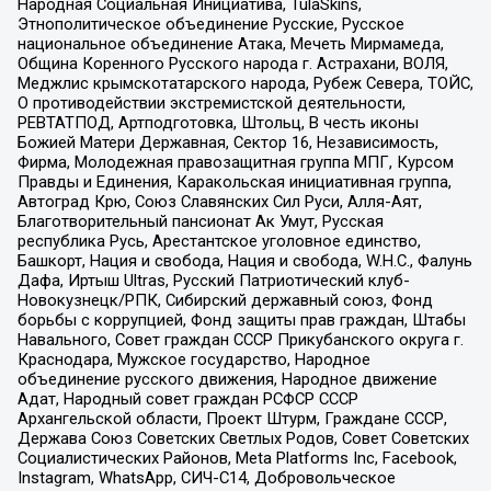
Народная Социальная Инициатива, TulaSkins,
Этнополитическое объединение Русские, Русское
национальное объединение Атака, Мечеть Мирмамеда,
Община Коренного Русского народа г. Астрахани, ВОЛЯ,
Меджлис крымскотатарского народа, Рубеж Севера, ТОЙС,
О противодействии экстремистской деятельности,
РЕВТАТПОД, Артподготовка, Штольц, В честь иконы
Божией Матери Державная, Сектор 16, Независимость,
Фирма, Молодежная правозащитная группа МПГ, Курсом
Правды и Единения, Каракольская инициативная группа,
Автоград Крю, Союз Славянских Сил Руси, Алля-Аят,
Благотворительный пансионат Ак Умут, Русская
республика Русь, Арестантское уголовное единство,
Башкорт, Нация и свобода, Нация и свобода, W.H.С., Фалунь
Дафа, Иртыш Ultras, Русский Патриотический клуб-
Новокузнецк/РПК, Сибирский державный союз, Фонд
борьбы с коррупцией, Фонд защиты прав граждан, Штабы
Навального, Совет граждан СССР Прикубанского округа г.
Краснодара, Мужское государство, Народное
объединение русского движения, Народное движение
Адат, Народный совет граждан РСФСР СССР
Архангельской области, Проект Штурм, Граждане СССР,
Держава Союз Советских Светлых Родов, Совет Советских
Социалистических Районов, Meta Platforms Inc, Facebook,
Instagram, WhatsApp, СИЧ-С14, Добровольческое