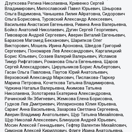
Дзугкоева Регина Николаевна, Кривенко Сергей
Владимирович, Милославский Павел Юрьевич, Шнырова
Ольга Вадимовна, Чанышева Лилия Айратовна, Сидорович
Ольга Борисовна, Туровский Александр Алексеевич,
Васильева Анастасия Евгеньевна, Ривина Анна Валерьевна,
Бойко Анатолий Николаевич, Дугин Сергей Георгиевич,
Пивоваров Андрей Сергеевич, Аверин Виталий Евгеньевич,
Барахоев Магомед Бекханович, Шарипков Олег
Викторович, Мошель Ирина Ароновна, Шведов Григорий
Сергеевич, Пономарев Лев Александрович, Каргалицкий
Борис Юльевич, Созаев Валерий Валерьевич, Исламов
Тимур Рифгатович, Романова Ольга Евгеньевна, Щаров
Сергей Алексадрович, Цирульников Борис Альбертович,
Гасан Ольга Павловна, Паутов Юрий Анатольевич,
Верховский Александр Маркович, Пислакова-Паркер
Марина Петровна, Кочеткова Татьяна Владимировна,
Чуркина Наталья Валерьевна, Акимова Татьяна
Николаевна, Золотарева Екатерина Александровна,
Рачинский Ян Збигневич, Жемкова Елена Борисовна,
Гудков Лев Дмитриевич, Илларионова Юлия Юрьевна,
Саранг Анна Васильевна, Захарова Светлана Сергеевна,
Аверин Владимир Анатольевич, Щур Татьяна Михайловна,
Щур Николай Алексеевич, Блинушов Андрей Юрьевич,
Мосин Алексей Геннадьевич, Гефтер Валентин Михайлович,
Симонов Алексей Кириллович, Флиге Ирина Анатольевна,