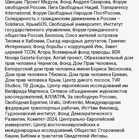
Швеции, Проект Медуза, Фонд Андрея Сахарова, Форум
свободной России, Лига Свободных Наций, Transparеncy
International, Форум Свободных Народов ПостРоссии,
Солидарность с гражданским движением в России –
Solidarus, КрымSOS, Свободный университет, Институт
государственного управления, Форум гражданского
общества Россия, Беллона, Союз жителей островов
Тисима и Хабомаи, Съезд народных депутатов, Гринпис
Интернешнл, Фонд борьбы с коррупцией Инк, Завет
церквей TCCN, Агора, Всемирный фонд природы, BDR
Novaja Gazeta-Europe, Алтай проект, Образовательный дом
прав человека Чернигов, Фонд Дом Прав Человека,
Белорусский дом прав человека имени Бориса Звозскова,
Дом прав человека Тбилиси, Дом прав человека Ереван,
Дом прав человека Крым, Центр дикого лосося, TVR
Studios, ТВ Дождь, Центр европейских исследований им
Вилфрида Мартенса, Сетевое объединение журналистов
расследователей, АЛЛАТРА, За свободную Россию,
Свободная Бурятия, Uralic, UnKremlin, Международная
федерация транспортных рабочих, ИстЧам Финланд,
Гудзоновский институт, Фонд Демократического
Развития, Комитет-2024, Центрально-Европейский
университет, Центр восточноевропейских и
международных исследований, Общество Сторожевой
башни, Библии и трактатов Свидетелей Иеговы,