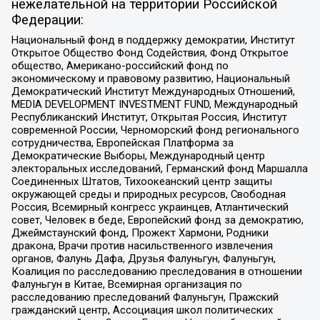
нежелательной на территории Российской
Федерации:
Национальный фонд в поддержку демократии, Институт
Открытое Общество Фонд Содействия, Фонд Открытое
общество, Американо-российский фонд по
экономическому и правовому развитию, Национальный
Демократический Институт Международных Отношений,
MEDIA DEVELOPMENT INVESTMENT FUND, Международный
Республиканский Институт, Открытая Россия, Институт
современной России, Черноморский фонд регионального
сотрудничества, Европейская Платформа за
Демократические Выборы, Международный центр
электоральных исследований, Германский фонд Маршалла
Соединенных Штатов, Тихоокеанский центр защиты
окружающей среды и природных ресурсов, Свободная
Россия, Всемирный конгресс украинцев, Атлантический
совет, Человек в беде, Европейский фонд за демократию,
Джеймстаунский фонд, Прожект Хармони, Родники
дракона, Врачи против насильственного извлечения
органов, Фалунь Дафа, Друзья Фалуньгун, Фалуньгун,
Коалиция по расследованию преследования в отношении
Фалуньгун в Китае, Всемирная организация по
расследованию преследований Фалуньгун, Пражский
гражданский центр, Ассоциация школ политических