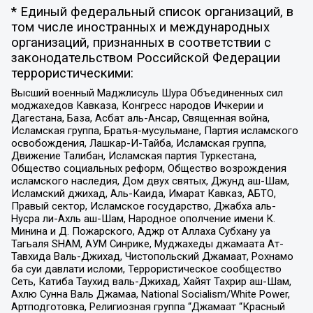
* Единый федеральный список организаций, в
том числе иностранных и международных
организаций, признанных в соответствии с
законодательством Российской Федерации
террористическими:
Высший военный Маджлисуль Шура Объединенных сил
моджахедов Кавказа, Конгресс народов Ичкерии и
Дагестана, База, Асбат аль-Ансар, Священная война,
Исламская группа, Братья-мусульмане, Партия исламского
освобождения, Лашкар-И-Тайба, Исламская группа,
Движение Талибан, Исламская партия Туркестана,
Общество социальных реформ, Общество возрождения
исламского наследия, Дом двух святых, Джунд аш-Шам,
Исламский джихад, Аль-Каида, Имарат Кавказ, АБТО,
Правый сектор, Исламское государство, Джабха аль-
Нусра ли-Ахль аш-Шам, Народное ополчение имени К.
Минина и Д. Пожарского, Аджр от Аллаха Субхану уа
Тагьаля SHAM, АУМ Синрике, Муджахеды джамаата Ат-
Тавхида Валь-Джихад, Чистопольский Джамаат, Рохнамо
ба суи давлати исломи, Террористическое сообщество
Сеть, Катиба Таухид валь-Джихад, Хайят Тахрир аш-Шам,
Ахлю Сунна Валь Джамаа, National Socialism/White Power,
Артподготовка, Религиозная группа “Джамаат “Красный