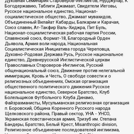
Духовная Семинария Староверов-Инглингов, Нурджулар, К
Богодержавию, Таблиги Джамаат, Свидетели Иеговы,
Русское национальное единство, Национал-
социалистическое общество, Джамаат мувахидов,
Объединенный Вилайат Кабарды, Балкарии и Карачая,
Союз славян, Ат-Такфир Валь-Хиджра, Пит Буль,
Национал-социалистическая рабочая партия России,
Славянский союз, Формат-18, Благородный Орден
Дьявола, Армия воли народа, Национальная
Социалистическая Инициатива города Череповца,
Духовно-Родовая Держава Русь, Русское национальное
единство, Древнерусской Инглистической церкви
Православных Староверов-Инглингов, Русский
общенациональный союз, Движение против нелегальной
иммиграции, Кровь и Честь, О свободе совести и о
религиозных объединениях, Омская организация
общественного политического движения Русское
национальное единство, Северное Братство, Клуб
Болельщиков Футбольного Клуба Динамо,
Файзрахманисты, Мусульманская религиозная организация
п. Боровский, Община Коренного Русского народа
Щелковского района, Правый сектор, УНА - УНСО,
Украинская повстанческая армия, Тризуб им. Степана
Бандеры, Братство, Белый Крест, Misanthropic division,
Религиозное объединение последователей инглиизма,