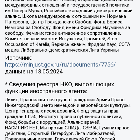
международных отношений и государственной политики
им Питера Мунка, Российско-канадский демократический
альянс, Школа международных отношений им Нормана
Патерсона, Центр Гражданских Свобод, Фонд Бориса
Немцова за Свободу, Фонд имени Фридриха Науманна за
свободу, Феминистское антивоенное сопротивление,
Комитет независимости Ингушетии, Прометей, Stop
Occupation of Karelia, Вернись живым, Фридом Хаус, СОТА
медиа, Либерально-демократическая Лига Украины
Источник:
https://minjust.gov.ru/ru/documents/7756/
данные на
13.05.2024
* Сведения реестра НКО, выполняющих
функции иностранного агента:
Лилит, Правозащитная группа Гражданин.Армия.Право,
Нижегородский центр немецкой и европейской культуры,
Центр гендерных исследований, Фонд защиты прав
граждан Штаб, Институт права и публичной политики,
Фонд борьбы с коррупцией, Альянс врачей,
НАСИЛИЮ.НЕТ, Мы против СПИДа, СВЕЧА, Гуманитарное
действие, Открытый Петербург, Лига Избирателей,
Правовая инициатива, Гражданский Союз, Хасдей