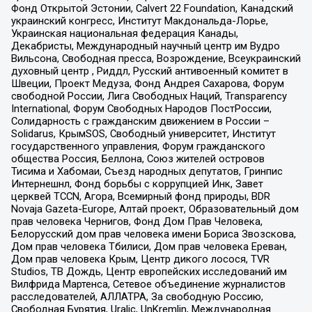
Фонд Открытой Эстонии, Calvert 22 Foundation, Канадский
украинский конгресс, Институт Макдональда-Лорье,
Украинская национальная федерация Канады,
Декабристы, Международный научный центр им Вудро
Вильсона, Свободная пресса, Возрождение, Всеукраинский
духовный центр , Риддл, Русский антивоенный комитет в
Швеции, Проект Медуза, Фонд Андрея Сахарова, Форум
свободной России, Лига Свободных Наций, Transparеncy
International, Форум Свободных Народов ПостРоссии,
Солидарность с гражданским движением в России –
Solidarus, КрымSOS, Свободный университет, Институт
государственного управления, Форум гражданского
общества Россия, Беллона, Союз жителей островов
Тисима и Хабомаи, Съезд народных депутатов, Гринпис
Интернешнл, Фонд борьбы с коррупцией Инк, Завет
церквей TCCN, Агора, Всемирный фонд природы, BDR
Novaja Gazeta-Europe, Алтай проект, Образовательный дом
прав человека Чернигов, Фонд Дом Прав Человека,
Белорусский дом прав человека имени Бориса Звозскова,
Дом прав человека Тбилиси, Дом прав человека Ереван,
Дом прав человека Крым, Центр дикого лосося, TVR
Studios, ТВ Дождь, Центр европейских исследований им
Вилфрида Мартенса, Сетевое объединение журналистов
расследователей, АЛЛАТРА, За свободную Россию,
Свободная Бурятия, Uralic, UnKremlin, Международная