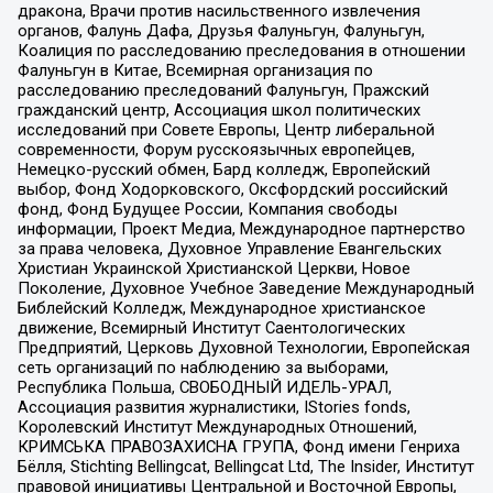
дракона, Врачи против насильственного извлечения
органов, Фалунь Дафа, Друзья Фалуньгун, Фалуньгун,
Коалиция по расследованию преследования в отношении
Фалуньгун в Китае, Всемирная организация по
расследованию преследований Фалуньгун, Пражский
гражданский центр, Ассоциация школ политических
исследований при Совете Европы, Центр либеральной
современности, Форум русскоязычных европейцев,
Немецко-русский обмен, Бард колледж, Европейский
выбор, Фонд Ходорковского, Оксфордский российский
фонд, Фонд Будущее России, Компания свободы
информации, Проект Медиа, Международное партнерство
за права человека, Духовное Управление Евангельских
Христиан Украинской Христианской Церкви, Новое
Поколение, Духовное Учебное Заведение Международный
Библейский Колледж, Международное христианское
движение, Всемирный Институт Саентологических
Предприятий, Церковь Духовной Технологии, Европейская
сеть организаций по наблюдению за выборами,
Республика Польша, СВОБОДНЫЙ ИДЕЛЬ-УРАЛ,
Ассоциация развития журналистики, IStories fonds,
Королевский Институт Международных Отношений,
КРИМСЬКА ПРАВОЗАХИСНА ГРУПА, Фонд имени Генриха
Бёлля, Stichting Bellingcat, Bellingcat Ltd, The Insider, Институт
правовой инициативы Центральной и Восточной Европы,