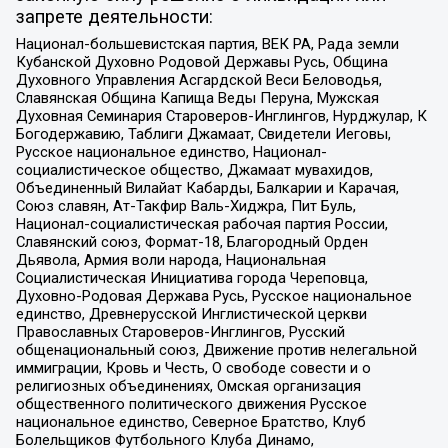
запрете деятельности:
Национал-большевистская партия, ВЕК РА, Рада земли
Кубанской Духовно Родовой Державы Русь, Община
Духовного Управления Асгардской Веси Беловодья,
Славянская Община Капища Веды Перуна, Мужская
Духовная Семинария Староверов-Инглингов, Нурджулар, К
Богодержавию, Таблиги Джамаат, Свидетели Иеговы,
Русское национальное единство, Национал-
социалистическое общество, Джамаат мувахидов,
Объединенный Вилайат Кабарды, Балкарии и Карачая,
Союз славян, Ат-Такфир Валь-Хиджра, Пит Буль,
Национал-социалистическая рабочая партия России,
Славянский союз, Формат-18, Благородный Орден
Дьявола, Армия воли народа, Национальная
Социалистическая Инициатива города Череповца,
Духовно-Родовая Держава Русь, Русское национальное
единство, Древнерусской Инглистической церкви
Православных Староверов-Инглингов, Русский
общенациональный союз, Движение против нелегальной
иммиграции, Кровь и Честь, О свободе совести и о
религиозных объединениях, Омская организация
общественного политического движения Русское
национальное единство, Северное Братство, Клуб
Болельщиков Футбольного Клуба Динамо,