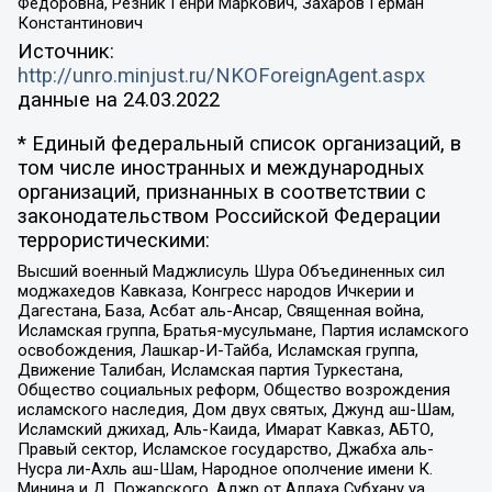
Федоровна, Резник Генри Маркович, Захаров Герман
Константинович
Источник:
http://unro.minjust.ru/NKOForeignAgent.aspx
данные на
24.03.2022
* Единый федеральный список организаций, в
том числе иностранных и международных
организаций, признанных в соответствии с
законодательством Российской Федерации
террористическими:
Высший военный Маджлисуль Шура Объединенных сил
моджахедов Кавказа, Конгресс народов Ичкерии и
Дагестана, База, Асбат аль-Ансар, Священная война,
Исламская группа, Братья-мусульмане, Партия исламского
освобождения, Лашкар-И-Тайба, Исламская группа,
Движение Талибан, Исламская партия Туркестана,
Общество социальных реформ, Общество возрождения
исламского наследия, Дом двух святых, Джунд аш-Шам,
Исламский джихад, Аль-Каида, Имарат Кавказ, АБТО,
Правый сектор, Исламское государство, Джабха аль-
Нусра ли-Ахль аш-Шам, Народное ополчение имени К.
Минина и Д. Пожарского, Аджр от Аллаха Субхану уа