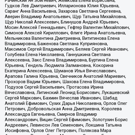
Рачинский Ян Збигневич, Жемкова Елена Борисовна,
Гудков Лев Дмитриевич, Илларионова Юлия Юрьевна,
Саранг Анна Васильевна, Захарова Светлана Сергеевна,
Аверин Владимир Анатольевич, Щур Татьяна Михайловна,
Щур Николай Алексеевич, Блинушов Андрей Юрьевич,
Мосин Алексей Геннадьевич, Гефтер Валентин Михайлович,
Симонов Алексей Кириллович, Флиге Ирина Анатольевна,
Мельникова Валентина Дмитриевна, Вититинова Елена
Владимировна, Баженова Светлана Куприяновна,
Максимов Сергей Владимирович, Беляев Сергей Иванович,
Голубева Елена Николаевна, Ганнушкина Светлана
Алексеевна, Закс Елена Владимировна, Буртина Елена
Юрьевна, Гендель Людмила Залмановна, Кокорина
Екатерина Алексеевна, Шуманов Илья Вячеславович,
Арапова Галина Юрьевна, Свечников Анатолий Мариевич,
Прохоров Вадим Юрьевич, Шахова Елена Владимировна,
Подузов Сергей Васильевич, Протасова Ирина
Вячеславовна, Литинский Леонид Борисович, Лукашевский
Сергей Маркович, Бахмин Вячеслав Иванович, Шабад
Анатолий Ефимович, Сухих Дарья Николаевна, Орлов Олег
Петрович, Добровольская Анна Дмитриевна, Королева
Александра Евгеньевна, Смирнов Владимир
Александрович, Вицин Сергей Ефимович, Золотухин Борис
Андреевич, Левинсон Лев Семенович, Локшина Татьяна
Иосифовна, Орлов Олег Петрович, Полякова Мара