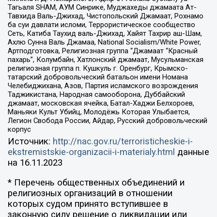
Тагьаля SHAM, АУМ Синрике, Муджахеды джамаата Ат-
Тавхида Валь-Джихад, Чистопольский Джамаат, Рохнамо
ба суи давлати исломи, Террористическое сообщество
Сеть, Катиба Таухид валь-Джихад, Хайят Тахрир аш-Шам,
Ахлю Сунна Валь Джамаа, National Socialism/White Power,
Артподготовка, Религиозная группа “Джамаат “Красный
пахарь”, Колумбайн, Хатлонский джамаат, Мусульманская
религиозная группа п. Кушкуль г. Оренбург, Крымско-
татарский добровольческий батальон имени Номана
Челебиджихана, Азов, Партия исламского возрождения
Таджикистана, Народная самооборона, Дуббайский
джамаат, московская ячейка, Батал-Хаджи Белхороев,
Маньяки Культ Убийц, Молодёжь Которая Улыбается,
Легион Свобода России, Айдар, Русский добровольческий
корпус
Источник:
http://nac.gov.ru/terroristicheskie-i-
ekstremistskie-organizacii-i-materialy.html
данные
на
16.11.2023
* Перечень общественных объединений и
религиозных организаций в отношении
которых судом принято вступившее в
законную силу решение о ликвидации или