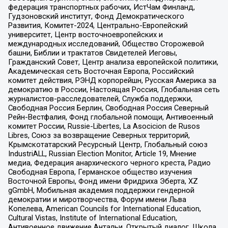
федерация транспортных рабочих, ИстЧам Финланд,
Гудзоновский институт, Фонд Демократического
Развития, Комитет-2024, Центрально-Европейский
университет, Центр восточноевропейских и
международных исследований, Общество Сторожевой
башни, Библии и трактатов Свидетелей Иеговы,
Гражданский Совет, Центр анализа европейской политики,
Академическая сеть Восточная Европа, Российский
комитет действия, РЭНД корпорейшн, Русская Америка за
демократию в России, Настоящая Россия, Глобальная сеть
журналистов-расследователей, Служба поддержки,
Свободная Россия Берлин, Свободная Россия Северный
Рейн-Вестфалия, Фонд глобальной помощи, Антивоенный
комитет России, Russie-Libertes, La Asocicion de Rusos
Libres, Союз за возвращение Северных территорий,
Крымскотатарский Ресурсный Центр, Глобальный союз
IndustriALL, Russian Election Monitor, Article 19, Мнение
медиа, Федерация анархического черного креста, Радио
Свободная Европа, Германское общество изучения
Восточной Европы, Фонд имени Фридриха Эберта, XZ
gGmbH, Мобильная академия поддержки гендерной
демократии и миротворчества, Форум имени Льва
Копелева, American Councils for International Education,
Cultural Vistas, Institute of International Education,
Антивоенное движение Антальи, Открытый диалог, Школа