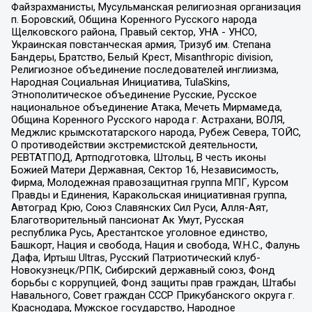
Файзрахманисты, Мусульманская религиозная организация
п. Боровский, Община Коренного Русского народа
Щелковского района, Правый сектор, УНА - УНСО,
Украинская повстанческая армия, Тризуб им. Степана
Бандеры, Братство, Белый Крест, Misanthropic division,
Религиозное объединение последователей инглиизма,
Народная Социальная Инициатива, TulaSkins,
Этнополитическое объединение Русские, Русское
национальное объединение Атака, Мечеть Мирмамеда,
Община Коренного Русского народа г. Астрахани, ВОЛЯ,
Меджлис крымскотатарского народа, Рубеж Севера, ТОЙС,
О противодействии экстремистской деятельности,
РЕВТАТПОД, Артподготовка, Штольц, В честь иконы
Божией Матери Державная, Сектор 16, Независимость,
Фирма, Молодежная правозащитная группа МПГ, Курсом
Правды и Единения, Каракольская инициативная группа,
Автоград Крю, Союз Славянских Сил Руси, Алля-Аят,
Благотворительный пансионат Ак Умут, Русская
республика Русь, Арестантское уголовное единство,
Башкорт, Нация и свобода, Нация и свобода, W.H.С., Фалунь
Дафа, Иртыш Ultras, Русский Патриотический клуб-
Новокузнецк/РПК, Сибирский державный союз, Фонд
борьбы с коррупцией, Фонд защиты прав граждан, Штабы
Навального, Совет граждан СССР Прикубанского округа г.
Краснодара, Мужское государство, Народное