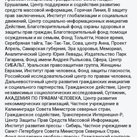
Ерушалаим, Центр поддержки и содействия развитию
средств массовой информации, Горячая Линия, В защиту
прав заключенных, Институт глобализации и социальных
движений, Центр социально-информационных инициатив
Действие, Благотворительный фонд охраны здоровья и
защиты прав граждан, Благотворительный фонд помощи
осужденным и их семьям, Фонд Тольятти, Новое время,
Серебряная тайга, Так-Так-Так, Сова, центр Анна, Проект
Апрель, Самарская губерния, Эра здоровья, Мемориал,
Аналитический Центр Юрия Левады, Издательство Парк
Гагарина, Фонд имени Андрея Рылькова, Сфера, Центр
СИБАЛЬТ, Уральская правозащитная группа, Женщины
Евразии, Институт прав человека, Фонд защиты гласности,
Российский исследовательский центр по правам человека,
Дальневосточный центр развития гражданских инициатив
и социального партнерства, Гражданское действие, Центр
независимых социологических исследований, Сутяжник,
АКАДЕМИЯ ПО ПРАВАМ ЧЕЛОВЕКА, Центр развития
некоммерческих организаций, Частное учреждение в
Калининграде Совета Министров северных стран,
Гражданское содействие, Трансперенси Интернешнл-Р,
Центр Защиты Прав Средств Массовой Информации,
Институт развития прессы - Сибирь, Частное учреждение в
Санкт-Петербурге Совета Министров Северных Стран,
Фонд поддержки свободы прессы, Гражданский контроль,