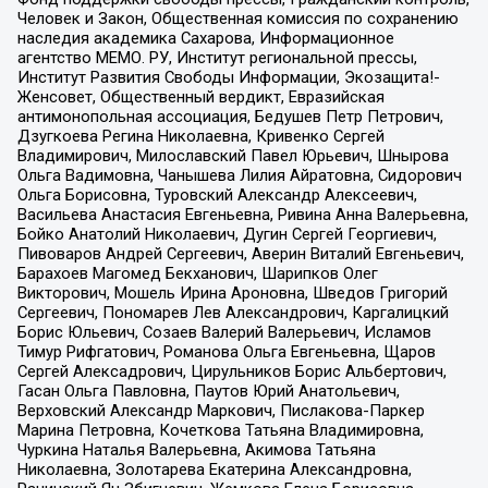
Человек и Закон, Общественная комиссия по сохранению
наследия академика Сахарова, Информационное
агентство МЕМО. РУ, Институт региональной прессы,
Институт Развития Свободы Информации, Экозащита!-
Женсовет, Общественный вердикт, Евразийская
антимонопольная ассоциация, Бедушев Петр Петрович,
Дзугкоева Регина Николаевна, Кривенко Сергей
Владимирович, Милославский Павел Юрьевич, Шнырова
Ольга Вадимовна, Чанышева Лилия Айратовна, Сидорович
Ольга Борисовна, Туровский Александр Алексеевич,
Васильева Анастасия Евгеньевна, Ривина Анна Валерьевна,
Бойко Анатолий Николаевич, Дугин Сергей Георгиевич,
Пивоваров Андрей Сергеевич, Аверин Виталий Евгеньевич,
Барахоев Магомед Бекханович, Шарипков Олег
Викторович, Мошель Ирина Ароновна, Шведов Григорий
Сергеевич, Пономарев Лев Александрович, Каргалицкий
Борис Юльевич, Созаев Валерий Валерьевич, Исламов
Тимур Рифгатович, Романова Ольга Евгеньевна, Щаров
Сергей Алексадрович, Цирульников Борис Альбертович,
Гасан Ольга Павловна, Паутов Юрий Анатольевич,
Верховский Александр Маркович, Пислакова-Паркер
Марина Петровна, Кочеткова Татьяна Владимировна,
Чуркина Наталья Валерьевна, Акимова Татьяна
Николаевна, Золотарева Екатерина Александровна,