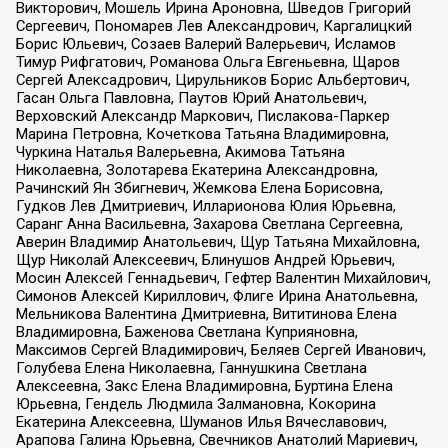
Викторович, Мошель Ирина Ароновна, Шведов Григорий
Сергеевич, Пономарев Лев Александрович, Каргалицкий
Борис Юльевич, Созаев Валерий Валерьевич, Исламов
Тимур Рифгатович, Романова Ольга Евгеньевна, Щаров
Сергей Алексадрович, Цирульников Борис Альбертович,
Гасан Ольга Павловна, Паутов Юрий Анатольевич,
Верховский Александр Маркович, Пислакова-Паркер
Марина Петровна, Кочеткова Татьяна Владимировна,
Чуркина Наталья Валерьевна, Акимова Татьяна
Николаевна, Золотарева Екатерина Александровна,
Рачинский Ян Збигневич, Жемкова Елена Борисовна,
Гудков Лев Дмитриевич, Илларионова Юлия Юрьевна,
Саранг Анна Васильевна, Захарова Светлана Сергеевна,
Аверин Владимир Анатольевич, Щур Татьяна Михайловна,
Щур Николай Алексеевич, Блинушов Андрей Юрьевич,
Мосин Алексей Геннадьевич, Гефтер Валентин Михайлович,
Симонов Алексей Кириллович, Флиге Ирина Анатольевна,
Мельникова Валентина Дмитриевна, Вититинова Елена
Владимировна, Баженова Светлана Куприяновна,
Максимов Сергей Владимирович, Беляев Сергей Иванович,
Голубева Елена Николаевна, Ганнушкина Светлана
Алексеевна, Закс Елена Владимировна, Буртина Елена
Юрьевна, Гендель Людмила Залмановна, Кокорина
Екатерина Алексеевна, Шуманов Илья Вячеславович,
Арапова Галина Юрьевна, Свечников Анатолий Мариевич,