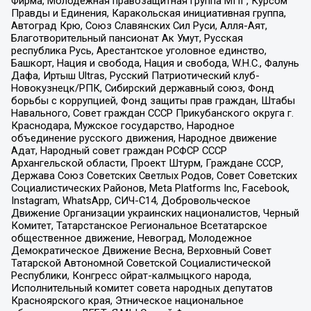
Фирма, Молодежная правозащитная группа МПГ, Курсом
Правды и Единения, Каракольская инициативная группа,
Автоград Крю, Союз Славянских Сил Руси, Алля-Аят,
Благотворительный пансионат Ак Умут, Русская
республика Русь, Арестантское уголовное единство,
Башкорт, Нация и свобода, Нация и свобода, W.H.С., Фалунь
Дафа, Иртыш Ultras, Русский Патриотический клуб-
Новокузнецк/РПК, Сибирский державный союз, Фонд
борьбы с коррупцией, Фонд защиты прав граждан, Штабы
Навального, Совет граждан СССР Прикубанского округа г.
Краснодара, Мужское государство, Народное
объединение русского движения, Народное движение
Адат, Народный совет граждан РСФСР СССР
Архангельской области, Проект Штурм, Граждане СССР,
Держава Союз Советских Светлых Родов, Совет Советских
Социалистических Районов, Meta Platforms Inc, Facebook,
Instagram, WhatsApp, СИЧ-С14, Добровольческое
Движение Организации украинских националистов, Черный
Комитет, Татарстанское Региональное Всетатарское
общественное движение, Невоград, Молодежное
Демократическое Движение Весна, Верховный Совет
Татарской Автономной Советской Социалистической
Республики, Конгресс ойрат-калмыцкого народа,
Исполнительный комитет совета народных депутатов
Красноярского края, Этническое национальное