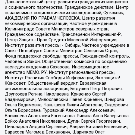
Дальневосточный центр развития гражданских инициатив
и социального партнерства, Гражданское действие, Центр
независимых социологических исследований, Сутяжник,
АКАДЕМИЯ ПО ПРАВАМ ЧЕЛОВЕКА, Центр развития
некоммерческих организаций, Частное учреждение в
Калининграде Совета Министров северных стран,
Гражданское содействие, Трансперенси Интернешнл-Р,
Центр Защиты Прав Средств Массовой Информации,
Институт развития прессы - Сибирь, Частное учреждение в
Санкт-Петербурге Совета Министров Северных Стран,
Фонд поддержки свободы прессы, Гражданский контроль,
Человек и Закон, Общественная комиссия по сохранению
наследия академика Сахарова, Информационное
агентство МЕМО. РУ, Институт региональной прессы,
Институт Развития Свободы Информации, Экозащита!-
Женсовет, Общественный вердикт, Евразийская
антимонопольная ассоциация, Бедушев Петр Петрович,
Дзугкоева Регина Николаевна, Кривенко Сергей
Владимирович, Милославский Павел Юрьевич, Шнырова
Ольга Вадимовна, Чанышева Лилия Айратовна, Сидорович
Ольга Борисовна, Туровский Александр Алексеевич,
Васильева Анастасия Евгеньевна, Ривина Анна Валерьевна,
Бойко Анатолий Николаевич, Дугин Сергей Георгиевич,
Пивоваров Андрей Сергеевич, Аверин Виталий Евгеньевич,
Барахоев Магомед Бекханович, Шарипков Олег