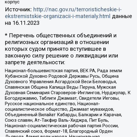
корпус
Источник:
http://nac.gov.ru/terroristicheskie-i-
ekstremistskie-organizacii-i-materialy.html
данные
на
16.11.2023
* Перечень общественных объединений и
религиозных организаций в отношении
которых судом принято вступившее в
законную силу решение о ликвидации или
запрете деятельности:
Национал-большевистская партия, ВЕК РА, Рада земли
Кубанской Духовно Родовой Державы Русь, Община
Духовного Управления Асгардской Веси Беловодья,
Славянская Община Капища Веды Перуна, Мужская
Духовная Семинария Староверов-Инглингов, Нурджулар, К
Богодержавию, Таблиги Джамаат, Свидетели Иеговы,
Русское национальное единство, Национал-
социалистическое общество, Джамаат мувахидов,
Объединенный Вилайат Кабарды, Балкарии и Карачая,
Союз славян, Ат-Такфир Валь-Хиджра, Пит Буль,
Национал-социалистическая рабочая партия России,
Славянский союз, Формат-18, Благородный Орден
Дьявола, Армия воли народа, Национальная