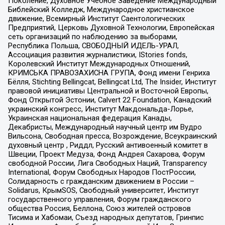
Поколение, Духовное Учебное Заведение Международный
Библейский Колледж, Международное христианское
движение, Всемирный Институт Саентологических
Предприятий, Церковь Духовной Технологии, Европейская
сеть организаций по наблюдению за выборами,
Республика Польша, СВОБОДНЫЙ ИДЕЛЬ-УРАЛ,
Ассоциация развития журналистики, IStories fonds,
Королевский Институт Международных Отношений,
КРИМСЬКА ПРАВОЗАХИСНА ГРУПА, Фонд имени Генриха
Бёлля, Stichting Bellingcat, Bellingcat Ltd, The Insider, Институт
правовой инициативы Центральной и Восточной Европы,
Фонд Открытой Эстонии, Calvert 22 Foundation, Канадский
украинский конгресс, Институт Макдональда-Лорье,
Украинская национальная федерация Канады,
Декабристы, Международный научный центр им Вудро
Вильсона, Свободная пресса, Возрождение, Всеукраинский
духовный центр , Риддл, Русский антивоенный комитет в
Швеции, Проект Медуза, Фонд Андрея Сахарова, Форум
свободной России, Лига Свободных Наций, Transparеncy
International, Форум Свободных Народов ПостРоссии,
Солидарность с гражданским движением в России –
Solidarus, КрымSOS, Свободный университет, Институт
государственного управления, Форум гражданского
общества Россия, Беллона, Союз жителей островов
Тисима и Хабомаи, Съезд народных депутатов, Гринпис