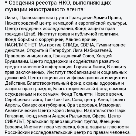
* Сведения реестра НКО, выполняющих
функции иностранного агента:
Лилит, Правозащитная группа Гражданин.Армия.Право,
Нижегородский центр немецкой и европейской культуры,
Центр гендерных исследований, Фонд защиты прав
граждан Штаб, Институт права и публичной политики,
Фонд борьбы с коррупцией, Альянс врачей,
НАСИЛИЮ.НЕТ, Мы против СПИДа, СВЕЧА, Гуманитарное
действие, Открытый Петербург, Лига Избирателей,
Правовая инициатива, Гражданский Союз, Хасдей
Ерушалаим, Центр поддержки и содействия развитию
средств массовой информации, Горячая Линия, В защиту
прав заключенных, Институт глобализации и социальных
движений, Центр социально-информационных инициатив
Действие, Благотворительный фонд охраны здоровья и
защиты прав граждан, Благотворительный фонд помощи
осужденным и их семьям, Фонд Тольятти, Новое время,
Серебряная тайга, Так-Так-Так, Сова, центр Анна, Проект
Апрель, Самарская губерния, Эра здоровья, Мемориал,
Аналитический Центр Юрия Левады, Издательство Парк
Гагарина, Фонд имени Андрея Рылькова, Сфера, Центр
СИБАЛЬТ, Уральская правозащитная группа, Женщины
Евразии, Институт прав человека, Фонд защиты гласности,
Российский исследовательский центр по правам человека,