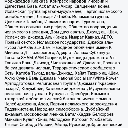
моджахедов Кавказа, Конгресс народов Ичкерии и
Дагестана, База, Асбат аль-Ансар, Священная война,
Исламская группа, Братья-мусульмане, Партия исламского
освобождения, Лашкар-И-Тайба, Исламская группа,
Движение Талибан, Исламская партия Туркестана,
Общество социальных реформ, Общество возрождения
исламского наследия, Дом двух святых, Джунд аш-Шам,
Исламский джихад, Аль-Каида, Имарат Кавказ, АБТО,
Правый сектор, Исламское государство, Джабха аль-
Нусра ли-Ахль аш-Шам, Народное ополчение имени К.
Минина и Д. Пожарского, Аджр от Аллаха Субхану уа
Тагьаля SHAM, АУМ Синрике, Муджахеды джамаата Ат-
Тавхида Валь-Джихад, Чистопольский Джамаат, Рохнамо
ба суи давлати исломи, Террористическое сообщество
Сеть, Катиба Таухид валь-Джихад, Хайят Тахрир аш-Шам,
Ахлю Сунна Валь Джамаа, National Socialism/White Power,
Артподготовка, Религиозная группа “Джамаат “Красный
пахарь”, Колумбайн, Хатлонский джамаат, Мусульманская
религиозная группа п. Кушкуль г. Оренбург, Крымско-
татарский добровольческий батальон имени Номана
Челебиджихана, Азов, Партия исламского возрождения
Таджикистана, Народная самооборона, Дуббайский
джамаат, московская ячейка, Батал-Хаджи Белхороев,
Маньяки Культ Убийц, Молодёжь Которая Улыбается,
Легион Свобода России, Айдар, Русский добровольческий