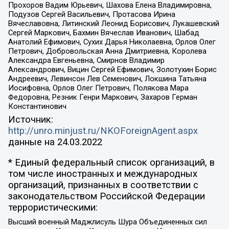
Прохоров Вадим Юрьевич, Шахова Елена Владимировна,
Подузов Сергей Васильевич, Протасова Ирина
Вячеславовна, Литинский Леонид Борисович, Лукашевский
Сергей Маркович, Бахмин Вячеслав Иванович, Шабад
Анатолий Ефимович, Сухих Дарья Николаевна, Орлов Олег
Петрович, Добровольская Анна Дмитриевна, Королева
Александра Евгеньевна, Смирнов Владимир
Александрович, Вицин Сергей Ефимович, Золотухин Борис
Андреевич, Левинсон Лев Семенович, Локшина Татьяна
Иосифовна, Орлов Олег Петрович, Полякова Мара
Федоровна, Резник Генри Маркович, Захаров Герман
Константинович
Источник:
http://unro.minjust.ru/NKOForeignAgent.aspx
данные на
24.03.2022
* Единый федеральный список организаций, в
том числе иностранных и международных
организаций, признанных в соответствии с
законодательством Российской Федерации
террористическими:
Высший военный Маджлисуль Шура Объединенных сил