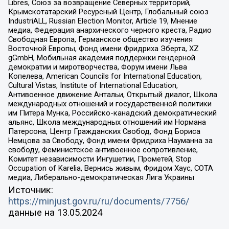
Libres, Союз за возвращение Северных территорий,
Крымскотатарский Ресурсный Центр, Глобальный союз
IndustriALL, Russian Election Monitor, Article 19, Мнение
медиа, Федерация анархического черного креста, Радио
Свободная Европа, Германское общество изучения
Восточной Европы, Фонд имени Фридриха Эберта, XZ
gGmbH, Мобильная академия поддержки гендерной
демократии и миротворчества, Форум имени Льва
Копелева, American Councils for International Education,
Cultural Vistas, Institute of International Education,
Антивоенное движение Антальи, Открытый диалог, Школа
международных отношений и государственной политики
им Питера Мунка, Российско-канадский демократический
альянс, Школа международных отношений им Нормана
Патерсона, Центр Гражданских Свобод, Фонд Бориса
Немцова за Свободу, Фонд имени Фридриха Науманна за
свободу, Феминистское антивоенное сопротивление,
Комитет независимости Ингушетии, Прометей, Stop
Occupation of Karelia, Вернись живым, Фридом Хаус, СОТА
медиа, Либерально-демократическая Лига Украины
Источник:
https://minjust.gov.ru/ru/documents/7756/
данные на
13.05.2024