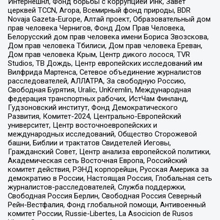
Интернешнл, Фонд борьбы с коррупцией Инк, Завет
церквей TCCN, Агора, Всемирный фонд природы, BDR
Novaja Gazeta-Europe, Алтай проект, Образовательный дом
прав человека Чернигов, Фонд Дом Прав Человека,
Белорусский дом прав человека имени Бориса Звозскова,
Дом прав человека Тбилиси, Дом прав человека Ереван,
Дом прав человека Крым, Центр дикого лосося, TVR
Studios, ТВ Дождь, Центр европейских исследований им
Вилфрида Мартенса, Сетевое объединение журналистов
расследователей, АЛЛАТРА, За свободную Россию,
Свободная Бурятия, Uralic, UnKremlin, Международная
федерация транспортных рабочих, ИстЧам Финланд,
Гудзоновский институт, Фонд Демократического
Развития, Комитет-2024, Центрально-Европейский
университет, Центр восточноевропейских и
международных исследований, Общество Сторожевой
башни, Библии и трактатов Свидетелей Иеговы,
Гражданский Совет, Центр анализа европейской политики,
Академическая сеть Восточная Европа, Российский
комитет действия, РЭНД корпорейшн, Русская Америка за
демократию в России, Настоящая Россия, Глобальная сеть
журналистов-расследователей, Служба поддержки,
Свободная Россия Берлин, Свободная Россия Северный
Рейн-Вестфалия, Фонд глобальной помощи, Антивоенный
комитет России, Russie-Libertes, La Asocicion de Rusos