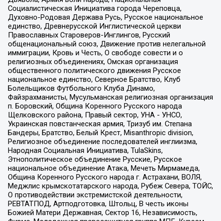
Социалистическая Инициатива города Череповца,
Духовно-Родовая Держава Русь, Русское национальное
единство, Древнерусской Инглистической церкви
Православных Староверов-Инглингов, Русский
общенациональный союз, Движение против нелегальной
иммиграции, Кровь и Честь, О свободе совести и о
религиозных объединениях, Омская организация
общественного политического движения Русское
национальное единство, Северное Братство, Клуб
Болельщиков Футбольного Клуба Динамо,
Файзрахманисты, Мусульманская религиозная организация
п. Боровский, Община Коренного Русского народа
Щелковского района, Правый сектор, УНА - УНСО,
Украинская повстанческая армия, Тризуб им. Степана
Бандеры, Братство, Белый Крест, Misanthropic division,
Религиозное объединение последователей инглиизма,
Народная Социальная Инициатива, TulaSkins,
Этнополитическое объединение Русские, Русское
национальное объединение Атака, Мечеть Мирмамеда,
Община Коренного Русского народа г. Астрахани, ВОЛЯ,
Меджлис крымскотатарского народа, Рубеж Севера, ТОЙС,
О противодействии экстремистской деятельности,
РЕВТАТПОД, Артподготовка, Штольц, В честь иконы
Божией Матери Державная, Сектор 16, Независимость,