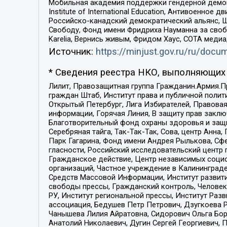
Мобильная академия поддержки гендерной демократи
Institute of International Education, Антивоенн
Российско-канадский демократический альянс, 
Свободу, Фонд имени Фридриха Науманна за свобо
Karelia, Вернись живым, Фридом Хаус, СОТА меди
Источник:
https://minjust.gov.ru/ru/doc
* Сведения реестра НКО, выполняющих 
Лилит, Правозащитная группа Гражданин.Армия.П
граждан Штаб, Институт права и публичной поли
Открытый Петербург, Лига Избирателей, Правова
информации, Горячая Линия, В защиту прав закл
Благотворительный фонд охраны здоровья и защи
Серебряная тайга, Так-Так-Так, Сова, центр Анн
Парк Гагарина, Фонд имени Андрея Рылькова, Сф
гласности, Российский исследовательский центр 
Гражданское действие, Центр независимых соци
организаций, Частное учреждение в Калининград
Средств Массовой Информации, Институт развити
свободы прессы, Гражданский контроль, Человек
РУ, Институт региональной прессы, Институт Ра
ассоциация, Бедушев Петр Петрович, Дзугкоева 
Чанышева Лилия Айратовна, Сидорович Ольга Бори
Анатолий Николаевич, Дугин Сергей Георгиевич, 