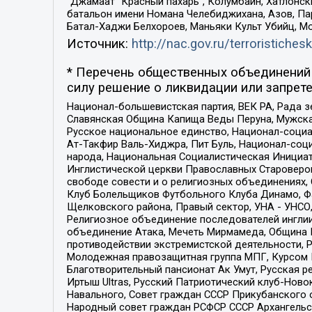
“Джамаат “Красный пахарь”, Колумбайн, Хатлонск
батальон имени Номана Челебиджихана, Азов, Па
Батал-Хаджи Белхороев, Маньяки Культ Убийц, М
Источник:
http://nac.gov.ru/terroristichesk
* Перечень общественных объединений 
силу решение о ликвидации или запрете
Национал-большевистская партия, ВЕК РА, Рада 
Славянская Община Капища Веды Перуна, Мужская
Русское национальное единство, Национал-социа
Ат-Такфир Валь-Хиджра, Пит Буль, Национал-соц
народа, Национальная Социалистическая Инициат
Инглистической церкви Православных Староверов
свободе совести и о религиозных объединениях,
Клуб Болельщиков Футбольного Клуба Динамо, Фа
Щелковского района, Правый сектор, УНА - УНСО, У
Религиозное объединение последователей инглии
объединение Атака, Мечеть Мирмамеда, Община К
противодействии экстремистской деятельности, 
Молодежная правозащитная группа МПГ, Курсом П
Благотворительный пансионат Ак Умут, Русская ре
Иртыш Ultras, Русский Патриотический клуб-Нов
Навального, Совет граждан СССР Прикубанского 
Народный совет граждан РСФСР СССР Архангельск