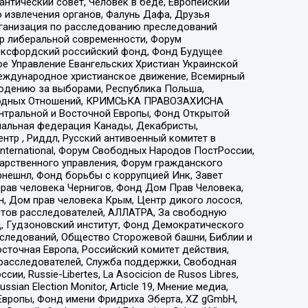
нтический совет, Человек в беде, Европейский
 извлечения органов, Фалунь Дафа, Друзья
рганизация по расследованию преследований
тр либеральной современности, Форум
 Оксфордский российский фонд, Фонд Будущее
е Управление Евангельских Христиан Украинской
еждународное христианское движение, Всемирный
людению за выборами, Республика Польша,
народных Отношений, КРИМСЬКА ПРАВОЗАХИСНА
ы Центральной и Восточной Европы, Фонд Открытой
иональная федерация Канады, Декабристы,
тр , Риддл, Русский антивоенный комитет в
nternational, Форум Свободных Народов ПостРоссии,
дарственного управления, Форум гражданского
рнешнл, Фонд борьбы с коррупцией Инк, Завет
прав человека Чернигов, Фонд Дом Прав Человека,
н, Дом прав человека Крым, Центр дикого лосося,
стов расследователей, АЛЛАТРА, За свободную
д, Гудзоновский институт, Фонд Демократического
сследований, Общество Сторожевой башни, Библии и
сточная Европа, Российский комитет действия,
-расследователей, Служба поддержки, Свободная
 Russie-Libertes, La Asocicion de Rusos Libres,
an Election Monitor, Article 19, Мнение медиа,
Европы, Фонд имени Фридриха Эберта, XZ gGmbH,