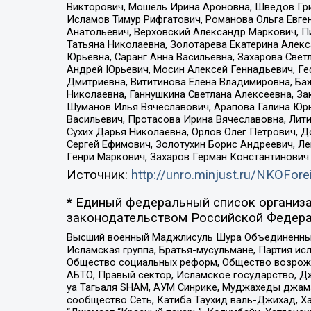
Викторович, Мошель Ирина Ароновна, Шведов Гри
Исламов Тимур Рифгатович, Романова Ольга Евге
Анатольевич, Верховский Александр Маркович, П
Татьяна Николаевна, Золотарева Екатерина Алек
Юрьевна, Саранг Анна Васильевна, Захарова Свет
Андрей Юрьевич, Мосин Алексей Геннадьевич, Ге
Дмитриевна, Вититинова Елена Владимировна, Ба
Николаевна, Ганнушкина Светлана Алексеевна, За
Шуманов Илья Вячеславович, Арапова Галина Юрь
Васильевич, Протасова Ирина Вячеславовна, Лит
Сухих Дарья Николаевна, Орлов Олег Петрович, 
Сергей Ефимович, Золотухин Борис Андреевич, Л
Генри Маркович, Захаров Герман Константинович
Источник:
http://unro.minjust.ru/NKOFore
* Единый федеральный список организа
законодательством Российской Федера
Высший военный Маджлисуль Шура Объединенных с
Исламская группа, Братья-мусульмане, Партия ис
Общество социальных реформ, Общество возрожд
АБТО, Правый сектор, Исламское государство, Д
уа Тагьаля SHAM, АУМ Синрике, Муджахеды джама
сообщество Сеть, Катиба Таухид валь-Джихад, Хай