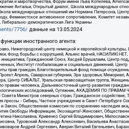
и и миротворчества, Форум имени Льва Копелева, American Counci
ое движение Антальи, Открытый диалог, Школа международных отн
Школа международных отношений им Нормана Патерсона, Центр
ду, Феминистское антивоенное сопротивление, Комитет независ
а, Либерально-демократическая Лига Украины
uments/7756/
данные на
13.05.2024
функции иностранного агента:
раво, Нижегородский центр немецкой и европейской культуры,
тики, Фонд борьбы с коррупцией, Альянс врачей, НАСИЛИЮ.НЕТ,
я инициатива, Гражданский Союз, Хасдей Ерушалаим, Центр по
юченных, Институт глобализации и социальных движений, Цент
ты прав граждан, Благотворительный фонд помощи осужденным
а, Проект Апрель, Самарская губерния, Эра здоровья, Мемориал
ера, Центр СИБАЛЬТ, Уральская правозащитная группа, Женщины
по правам человека, Дальневосточный центр развития гражданс
ологических исследований, Сутяжник, АКАДЕМИЯ ПО ПРАВАМ Ч
е Совета Министров северных стран, Гражданское содействие,
я прессы - Сибирь, Частное учреждение в Санкт-Петербурге С
 и Закон, Общественная комиссия по сохранению наследия ак
звития Свободы Информации, Экозащита!-Женсовет, Общественн
Регина Николаевна, Кривенко Сергей Владимирович, Милославс
совна, Туровский Александр Алексеевич, Васильева Анастасия
Пивоваров Андрей Сергеевич, Аверин Виталий Евгеньевич, Бара