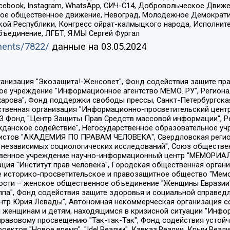
Facebook, Instagram, WhatsApp, СИЧ-С14, Добровольческое Движ
ское общественное движение, Невоград, Молодежное Демократ
ой Республики, Конгресс ойрат-калмыцкого народа, Исполнит
бъединение, ЛГБТ, Я.МЫ Сергей Фургал
uments/7822/
данные на
03.05.2024
Общество с ограниченной ответственностью "Радио Свободная Европа/Радио Свобода", Чешское информационное агентство "MEDIUM-ORIENT", Красноярская региональная общественная организация "Мы против СПИДа", Камалягин Денис Николаевич, Маркелов Сергей Евгеньевич, Пономарев Лев Александрович, Савицкая Людмила Алексеевна, Автономная некоммерческая организация "Центр по работе с проблемой насилия "НАСИЛИЮ.НЕТ", Межрегиональный профессиональный союз работников здравоохранения "Альянс врачей", Юридическое лицо, зарегистрированное в Латвийской Республике, SIA "Medusa Project" (регистрационный номер 40103797863, дата регистрации 10.06.2014), Некоммерческая организация "Фонд по борьбе с коррупцией", Автономная некоммерческая организация "Институт права и публичной политики", Баданин Роман Сергеевич, Гликин Максим Александрович, Железнова Мария Михайловна, Лукьянова Юлия Сергеевна, Маетная Елизавета Витальевна, Маняхин Петр Борисович, Чуракова Ольга Владимировна, Ярош Юлия Петровна, Юридическое лицо "The Insider SIA", зарегистрированное в Риге, Латвийская Республика (дата регистрации 26.06.2015), являющееся администратором доменного имени интернет-издания "The Insider SIA", https://theins.ru, Постернак Алексей Евгеньевич, Рубин Михаил Аркадьевич, Анин Роман Александрович, Юридическое лицо Istories fonds, зарегистрированное в Латвийской Республике (регистрационный номер 50008295751, дата регистрации 24.02.2020), Великовский Дмитрий Александрович, Долинина Ирина Николаевна, Мароховская Алеся Алексеевна, Шлейнов Роман Юрьевич, Шмагун Олеся Валентиновна, Общество с ограниченной ответственностью "Альтаир 2021", Общество с ограниченной ответственностью "Вега 2021", Общество с ограниченной ответственностью "Главный редактор 2021", Общество с ограниченной ответственностью "Ромашки монолит", Важенков Артем Валерьевич, Ивановская областная общественная организация "Центр гендерных исследований", Гурман Юрий Альбертович, Медиапроект "ОВД-Инфо", Егоров Владимир Владимирович, Жилинский Владимир Александрович, Общество с ограниченной ответственностью "ЗП", Иванова София Юрьевна, Карезина Инна Павловна, Кильтау Екатерина Викторовна, Петров Алексей Викторович, Пискунов Сергей Евгеньевич, Смирнов Сергей Сергеевич, Тихонов Михаил Сергеевич, Общество с ограниченной ответственностью "ЖУРНАЛИСТ-ИНОСТРАННЫЙ АГЕНТ", Арапова Галина Юрьевна, Вольтская Татьяна Анатольевна, Американская компания "Mason G.E.S. Anonymous Foundation" (США), являющаяся владельцем интернет-издания https://mnews.world/, Компания "Stichting Bellingcat", зарегистрированная в Нидерландах (дата регистрации 11.07.2018), Захаров Андрей Вячеславович, Клепиковская Екатерина Дмитриевна, Общество с ограниченной ответственностью "МЕМО", Перл Роман Александрович, Симонов Евгений Алексеевич, Соловьева Елена Анатольевна, Сотников Даниил Владимирович, Сурначева Елизавета Дмитриевна, Автономная некоммерческая организация по защите прав человека и информированию населения "Якутия – Наше Мнение", Общество с ограниченной ответственностью "Москоу диджитал медиа", с 26.01.2023 Общество с ограниченной ответственностью "Чайка Белые сады", Ветошкина Валерия Валерьевна, Заговора Максим Александрович, Межрегиональное общественное движение "Российская ЛГБТ - сеть", Оленичев Максим Владимирович, Павлов Иван Юрьевич, Скворцова Елена Сергеевна, Общество с ограниченной ответственностью "Как бы инагент", Кочетков Игорь Викторович, Общество с ограниченной ответственностью "Честные выборы", Еланчик Олег Александрович, Общество с ограниченной ответственностью "Нобелевский призыв", Гималова Регина Эмилевна, Григорьев Андрей Валерьевич, Григорьева Алина Александровна, Ассоциация по содействию защите прав призывников, альтернативнослужащих и военнослужащих "Правозащитная группа "Гражданин.Армия.Право", Хисамова Регина Фаритовна, Автономная некоммерческая организация по реализа