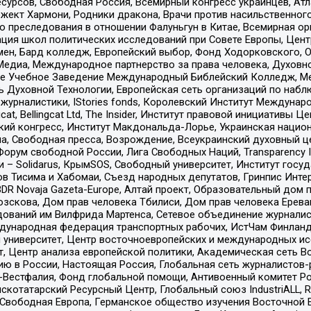
рсов, Свободная Россия, Всемирный конгресс украинцев, Атла
ект Хармони, Родники дракона, Врачи против насильственного
ию преследования в отношении Фалуньгун в Китае, Всемирная о
ация школ политических исследований при Совете Европы, Цен
мен, Бард колледж, Европейский выбор, Фонд Ходорковского,
едиа, Международное партнерство за права человека, Духовно
ое Учебное Заведение Международный Библейский Колледж, М
ь Духовной Технологии, Европейская сеть организаций по наб
урналистики, IStories fonds, Королевский Институт Между
gcat, Bellingcat Ltd, The Insider, Институт правовой инициатив
инский конгресс, Институт Макдональда-Лорье, Украинская нац
, Свободная пресса, Возрождение, Всеукраинский духовный цен
орум свободной России, Лига Свободных Наций, Transparеncy I
– Solidarus, КрымSOS, Свободный университет, Институт госу
в Тисима и Хабомаи, Съезд народных депутатов, Гринпис Инте
DR Novaja Gazeta-Europe, Алтай проект, Образовательный дом 
зскова, Дом прав человека Тбилиси, Дом прав человека Ерева
едований им Вилфрида Мартенса, Сетевое объединение журнали
Международная федерация транспортных рабочих, ИстЧам Финлан
й университет, Центр восточноевропейских и международных и
, Центр анализа европейской политики, Академическая сеть Во
ю в России, Настоящая Россия, Глобальная сеть журналистов
естфалия, Фонд глобальной помощи, Антивоенный комитет России,
татарский Ресурсный Центр, Глобальный союз IndustriALL, Russi
 Свободная Европа, Германское общество изучения Восточной 