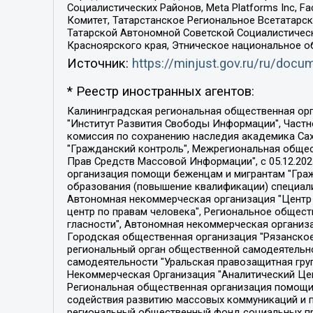
Социалистических Районов, Meta Platforms Inc, 
Комитет, Татарстанское Региональное Всетатар
Татарской Автономной Советской Социалистическ
Красноярского края, Этническое национальное о
Источник:
https://minjust.gov.ru/ru/doc
* Реестр иностранных агентов:
Калининградская региональная общественная организация "Экозащита!-Женсовет", Фонд содействия защите прав и свобод граждан "Общественный вердикт", Фонд "Институт Развития Свободы Информации", Частное учреждение "Информационное агентство МЕМО. РУ", Региональная общественная организация "Общественная комиссия по сохранению наследия академика Сахарова", Фонд поддержки свободы прессы, Санкт-Петербургская общественная правозащитная организация "Гражданский контроль", Межрегиональная общественная организация "Информационно-просветительский центр "Мемориал", Региональный Фонд "Центр Защиты Прав Средств Массовой Информации", с 05.12.2023 Фонд "Центр Защиты Прав Средств массовой информации", Региональная общественная благотворительная организация помощи беженцам и мигрантам "Гражданское содействие", Негосударственное образовательное учреждение дополнительного профессионального образования (повышение квалификации) специалистов "АКАДЕМИЯ ПО ПРАВАМ ЧЕЛОВЕКА", Свердловская региональная общественная организация "Сутяжник", Автономная некоммерческая организация "Центр независимых социологических исследований", Союз общественных объединений "Российский исследовательский центр по правам человека", Региональное общественное учреждение научно-информационный центр "МЕМОРИАЛ", Некоммерческая организация "Фонд защиты гласности", Автономная некоммерческая организация "Институт прав человека", Городская общественная организация "Екатеринбургское общество "МЕМОРИАЛ", Городская общественная организация "Рязанское историко-просветительское и правозащитное общество "Мемориал" (Рязанский Мемориал), Челябинский региональный орган общественной самодеятельности – женское общественное объединение "Женщины Евразии", Челябинский региональный орган общественной самодеятельности "Уральская правозащитная группа", Фонд содействия защите здоровья и социальной справедливости имени Андрея Рылькова, Автономная Некоммерческая Организация "Аналитический Центр Юрия Левады", Автономная некоммерческая организация социальной поддержки населения "Проект Апрель", Региональная общественная организация помощи женщинам и детям, находящимся в кризисной ситуации "Информационно-методический центр "Анна", Фонд содействия развитию массовых коммуникаций и правовому просвещению "Так-так-Так", Фонд содействия устойчивому развитию "Серебряная тайга", Свердловский региональный общественный фонд социальных проектов "Новое время", "Idel.Реалии", Кавказ.Реалии, Крым.Реалии, Телеканал Настоящее Время, Татаро-башкирская служба Радио Свобода (Azatliq Radiosi), Радио Свободная Европа/Радио Свобода (PCE/PC), "Сибирь.Реалии", "Фактограф", Благотворительный фонд помощи осужденным и их семьям, Автономная некоммерческая организация "Институт глобализации и социальных движений", Фонд "В защиту прав заключенных", Частное учреждение "Центр поддержки и содействия развитию средств массовой информации", Пензенский региональный общественный благотворительный фонд "Гражданский союз", "Север.Реалии", Некоммерческая организация Фонд "Правовая инициатива", 