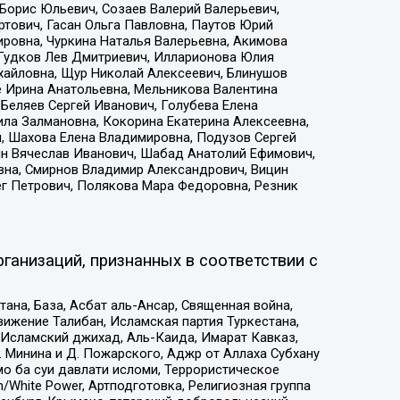
Борис Юльевич, Созаев Валерий Валерьевич,
тович, Гасан Ольга Павловна, Паутов Юрий
ровна, Чуркина Наталья Валерьевна, Акимова
 Гудков Лев Дмитриевич, Илларионова Юлия
ихайловна, Щур Николай Алексеевич, Блинушов
е Ирина Анатольевна, Мельникова Валентина
Беляев Сергей Иванович, Голубева Елена
ила Залмановна, Кокорина Екатерина Алексеевна,
, Шахова Елена Владимировна, Подузов Сергей
ин Вячеслав Иванович, Шабад Анатолий Ефимович,
вна, Смирнов Владимир Александрович, Вицин
ег Петрович, Полякова Мара Федоровна, Резник
ганизаций, признанных в соответствии с
на, База, Асбат аль-Ансар, Священная война,
ижение Талибан, Исламская партия Туркестана,
Исламский джихад, Аль-Каида, Имарат Кавказ,
 Минина и Д. Пожарского, Аджр от Аллаха Субхану
о ба суи давлати исломи, Террористическое
/White Power, Артподготовка, Религиозная группа