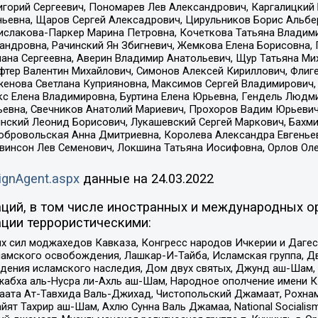
горий Сергеевич, Пономарев Лев Александрович, Каргалицкий 
ньевна, Щаров Сергей Алексадрович, Цирульников Борис Альбер
ислакова-Паркер Марина Петровна, Кочеткова Татьяна Владими
сандровна, Рачинский Ян Збигневич, Жемкова Елена Борисовна,
лана Сергеевна, Аверин Владимир Анатольевич, Щур Татьяна М
фтер Валентин Михайлович, Симонов Алексей Кириллович, Флиг
женова Светлана Куприяновна, Максимов Сергей Владимирович, 
кс Елена Владимировна, Буртина Елена Юрьевна, Гендель Людм
евна, Свечников Анатолий Мариевич, Прохоров Вадим Юрьевич
инский Леонид Борисович, Лукашевский Сергей Маркович, Бахм
Добровольская Анна Дмитриевна, Королева Александра Евгенье
евинсон Лев Семенович, Локшина Татьяна Иосифовна, Орлов Ол
ignAgent.aspx
данные на
24.03.2022
ций, в том числе иностранных и международных ор
ции террористическими:
ил моджахедов Кавказа, Конгресс народов Ичкерии и Дагеста
ламского освобождения, Лашкар-И-Тайба, Исламская группа, Дв
ения исламского наследия, Дом двух святых, Джунд аш-Шам, 
жабха аль-Нусра ли-Ахль аш-Шам, Народное ополчение имени К.
ата Ат-Тавхида Валь-Джихад, Чистопольский Джамаат, Рохнам
ят Тахрир аш-Шам, Ахлю Сунна Валь Джамаа, National Socialism