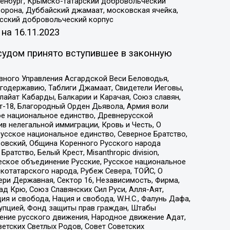
Оренбург, Крымско-татарский добровольческий
орона, Дуббайский джамаат, московская ячейка,
усский добровольческий корпус
 на
16.11.2023
судом принято вступившее в законную
вного Управления Асгардской Веси Беловодья,
годержавию, Таблиги Джамаат, Свидетели Иеговы,
айат Кабарды, Балкарии и Карачая, Союз славян,
т-18, Благородный Орден Дьявола, Армия воли
ое национальное единство, Древнерусской
 нелегальной иммиграции, Кровь и Честь, О
усское национальное единство, Северное Братство,
ровский, Община Коренного Русского народа
атство, Белый Крест, Misanthropic division,
еское объединение Русские, Русское национальное
котатарского народа, Рубеж Севера, ТОЙС, О
ри Державная, Сектор 16, Независимость, Фирма,
д Крю, Союз Славянских Сил Руси, Алля-Аят,
я и свобода, Нация и свобода, W.H.С., Фалунь Дафа,
рупцией, Фонд защиты прав граждан, Штабы
ение русского движения, Народное движение Адат,
етских Светлых Родов, Совет Советских