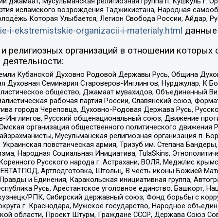
ий джамаат, Мусульманская религиозная группа п. Кушкуль г. 
ртия исламского возрождения Таджикистана, Народная самооб
олодёжь Которая Улыбается, Легион Свобода России, Айдар, Р
ie-i-ekstremistskie-organizacii-i-materialy.html
данные
и религиозных организаций в отношении которых 
 деятельности:
земли Кубанской Духовно Родовой Державы Русь, Община Духо
 Духовная Семинария Староверов-Инглингов, Нурджулар, К Бо
листическое общество, Джамаат мувахидов, Объединенный Вил
иалистическая рабочая партия России, Славянский союз, Форма
ива города Череповца, Духовно-Родовая Держава Русь, Русск
-Инглингов, Русский общенациональный союз, Движение против
 Омская организация общественного политического движения Р
йзрахманисты, Мусульманская религиозная организация п. Бо
краинская повстанческая армия, Тризуб им. Степана Бандеры, Бр
зма, Народная Социальная Инициатива, TulaSkins, Этнополитич
оренного Русского народа г. Астрахани, ВОЛЯ, Меджлис крымс
РЕВТАТПОД, Артподготовка, Штольц, В честь иконы Божией Мате
равды и Единения, Каракольская инициативная группа, Автогра
спублика Русь, Арестантское уголовное единство, Башкорт, Наци
окузнецк/РПК, Сибирский державный союз, Фонд борьбы с кор
округа г. Краснодара, Мужское государство, Народное объедин
ой области, Проект Штурм, Граждане СССР, Держава Союз Сов