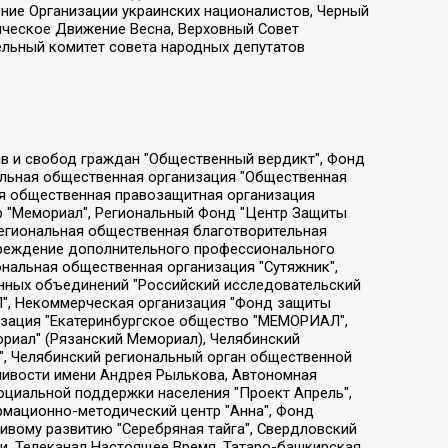
ение Организации украинских националистов, Черный
ическое Движение Весна, Верховный Совет
ельный комитет совета народных депутатов
ции социально-правовых программ "Лилит", Дальневосточное общественное движение "Маяк", Санкт-Петербургская ЛГБТ-инициативная группа "Выход", Инициативная группа ЛГБТ+ "Реверс", Алексеев Андрей Викторович, Бекбулатова Таисия Львовна, Беляев Иван Михайлович, Владыкина Елена Сергеевна, Гельман Марат Александрович, Никульшина Вероника Юрьевна, Толоконникова Надежда Андреевна, Шендерович Виктор Анатольевич, Общество с ограниченной ответственностью "Данное сообщение", Общество с ограниченной ответственностью Издательский дом "Новая глава", Айнбиндер Александра Александровна, Московский комьюнити-центр для ЛГБТ+инициатив, Благотворительный фонд развития филантропии, Deutsche Welle (Германия, Kurt-Schumacher-Strasse 3, 53113 Bonn), Борзунова Мария Михайловна, Воробьев Виктор Викторович, Голубева Анна Львовна, Константинова Алла Михайловна, Малкова Ирина Владимировна, Мурадов Мурад Абдулгалимович, Осетинская Елизавета Николаевна, Понасенков Евгений Николаевич, Ганапольский Матвей Юрьевич, Киселев Евгений Алексеевич, Борухович Ирина Григорьевна, Дремин Иван Тимофеевич, Дубровский Дмитрий Викторович, Красноярская региональная общественная организация поддержки и развития альтернативных образовательных технологий и межкультурных коммуникаций "ИНТЕРРА", Маяковская Екатерина Алексеевна, Фейгин Марк Захарович, Филимонов Андрей Викторович, Дзугкоева Регина Николаевна, Доброхотов Роман Александрович, Дудь Юрий Александрович, Елкин Сергей Владимирович, Кругликов Кирилл Игоревич, Сабунаева Мария Леонидовна, Семенов Алексей Владимирович, Шаинян Карен Багратович, Шульман Екатерина Михайловна, Асафьев Артур Валерьевич, Вахштайн Виктор Семенович, Венедиктов Алексей Алексеевич, Лушникова Екатерина Евгеньевна, Волков Леонид Михайлович, Невзоров Александр Глебович, Пархоменко Сергей Борисович, Сироткин Ярослав Николаевич, Кара-Мурза Владимир Владимирович, Баранова Наталья Владимировна, Гозман Леонид Яковлевич, Кагарлицкий Борис Юльевич, Климарев Михаил Валерьевич, Милов Владимир Станиславович, Автономная некоммерческая организация Краснодарский центр современного искусства "Типография", Моргенштерн Алишер Тагирович, Соболь Любовь Эдуардовна, Общество с ограниченной ответственностью "ЛИЗА НОРМ", Каспаров Гарри Кимович, Ходорковский Михаил Борисович, Общество с ограниченной ответственностью "Апрельские тезисы", Данилович Ирина Брониславовна, Кашин Олег Владимирович, Петров Николай Владимирович, Пивоваров Алексей Владимирович, Соколов Михаил Владимирович, Цветкова Юлия Владимировна, Чичваркин Евгений Александрович, Комитет против пыток/Команда против пыток, Общество с ограниченной ответственностью "Первый научный", Общество с ограниченной ответственностью "Вертолет и ко", Белоцерковская Вероника Борисовна, Кац Максим Евгеньевич, Лазарева Татьяна Юрьевна, Шаведдинов Руслан Табризович, Яшин Илья Валерьевич, Общество с ограниченной ответственностью "Иноагент ААВ", Алешковский Дмитрий Петрович, Альбац Евгения Марковна, Быков Дмитрий Львович, Галямина Юлия Евгеньевна, Лойко Сергей Леонидович, Мартынов Кирилл Константинович, Медведев Сергей Александрович, Крашенинников Федор Геннадиевич, Гордеева Катерина Вл