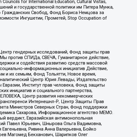
ls for International Education, Cultural Vistas,
ошений и государственной политики им Питера Мунка,
 Гражданских Свобод, Фонд Бориса Немцова за
имости Ингушетии, Прометей, Stop Occupation of
 Центр гендерных исследований, Фонд защиты прав
 Мы против СПИДа, СВЕЧА, Гуманитарное действие,
ддержки и содействия развитию средств массовой
р социально-информационных инициатив Действие,
 и их семьям, Фонд Тольятти, Новое время,
, Аналитический Центр Юрия Левады, Издательство
 Евразии, Институт прав человека, Фонд защиты
ких инициатив и социального партнерства,
ЕЛОВЕКА, Центр развития некоммерческих
 Трансперенси Интернешнл-Р, Центр Защиты Прав
овета Министров Северных Стран, Фонд поддержки
адемика Сахарова, Информационное агентство МЕМО.
ый вердикт, Евразийская антимонопольная
кий Павел Юрьевич, Шнырова Ольга Вадимовна,
 Евгеньевна, Ривина Анна Валерьевна, Бойко
хоев Магомед Бекханович, Шарипков Олег