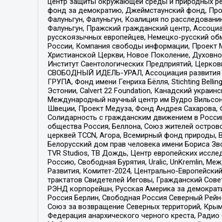
центр защиты окружающей среды и природных ресу
фонд за демократию, Джеймстаунский фонд, Прож
Фалуньгун, Фалуньгун, Коалиция по расследован
Фалуньгун, Пражский гражданский центр, Ассоци
русскоязычных европейцев, Немецко-русский об
России, Компания свободы информации, Проект М
Христианской Церкви, Новое Поколение, Духовн
Институт Саентологических Предприятий, Церков
СВОБОДНЫЙ ИДЕЛЬ-УРАЛ, Ассоциация развития ж
ГРУПА, Фонд имени Генриха Бёлля, Stichting Bellin
Эстонии, Calvert 22 Foundation, Канадский укра
Международный научный центр им Вудро Вильсона
Швеции, Проект Медуза, Фонд Андрея Сахарова, Ф
Солидарность с гражданским движением в России 
общества Россия, Беллона, Союз жителей острово
церквей TCCN, Агора, Всемирный фонд природы, B
Белорусский дом прав человека имени Бориса Зво
TVR Studios, ТВ Дождь, Центр европейских иссл
Россию, Свободная Бурятия, Uralic, UnKremlin, 
Развития, Комитет-2024, Центрально-Европейски
трактатов Свидетелей Иеговы, Гражданский Совет
РЭНД корпорейшн, Русская Америка за демократи
Россия Берлин, Свободная Россия Северный Рейн-В
Союз за возвращение Северных территорий, Крымско
Федерация анархического черного креста, Радио