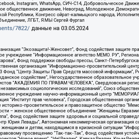
Facebook, Instagram, WhatsApp, СИЧ-С14, Добровольческое Движ
ское общественное движение, Невоград, Молодежное Демократ
ой Республики, Конгресс ойрат-калмыцкого народа, Исполнит
бъединение, ЛГБТ, Я.МЫ Сергей Фургал
uments/7822/
данные на
03.05.2024
Общество с ограниченной ответственностью "Радио Свободная Европа/Радио Свобода", Чешское информационное агентство "MEDIUM-ORIENT", Красноярская региональная общественная организация "Мы против СПИДа", Камалягин Денис Николаевич, Маркелов Сергей Евгеньевич, Пономарев Лев Александрович, Савицкая Людмила Алексеевна, Автономная некоммерческая организация "Центр по работе с проблемой насилия "НАСИЛИЮ.НЕТ", Межрегиональный профессиональный союз работников здравоохранения "Альянс врачей", Юридическое лицо, зарегистрированное в Латвийской Республике, SIA "Medusa Project" (регистрационный номер 40103797863, дата регистрации 10.06.2014), Некоммерческая организация "Фонд по борьбе с коррупцией", Автономная некоммерческая организация "Институт права и публичной политики", Баданин Роман Сергеевич, Гликин Максим Александрович, Железнова Мария Михайловна, Лукьянова Юлия Сергеевна, Маетная Елизавета Витальевна, Маняхин Петр Борисович, Чуракова Ольга Владимировна, Ярош Юлия Петровна, Юридическое лицо "The Insider SIA", зарегистрированное в Риге, Латвийская Республика (дата регистрации 26.06.2015), являющееся администратором доменного имени интернет-издания "The Insider SIA", https://theins.ru, Постернак Алексей Евгеньевич, Рубин Михаил Аркадьевич, Анин Роман Александрович, Юридическое лицо Istories fonds, зарегистрированное в Латвийской Республике (регистрационный номер 50008295751, дата регистрации 24.02.2020), Великовский Дмитрий Александрович, Долинина Ирина Николаевна, Мароховская Алеся Алексеевна, Шлейнов Роман Юрьевич, Шмагун Олеся Валентиновна, Общество с ограниченной ответственностью "Альтаир 2021", Общество с ограниченной ответственностью "Вега 2021", Общество с ограниченной ответственностью "Главный редактор 2021", Общество с ограниченной ответственностью "Ромашки монолит", Важенков Артем Валерьевич, Ивановская областная общественная организация "Центр гендерных исследований", Гурман Юрий Альбертович, Медиапроект "ОВД-Инфо", Егоров Владимир Владимирович, Жилинский Владимир Александрович, Общество с ограниченной ответственностью "ЗП", Иванова София Юрьевна, Карезина Инна Павловна, Кильтау Екатерина Викторовна, Петров Алексей Викторович, Пискунов Сергей Евгеньевич, Смирнов Сергей Сергеевич, Тихонов Михаил Сергеевич, Общество с ограниченной ответственностью "ЖУРНАЛИСТ-ИНОСТРАННЫЙ АГЕНТ", Арапова Галина Юрьевна, Вольтская Татьяна Анатольевна, Американская компания "Mason G.E.S. Anonymous Foundation" (США), являющаяся владельцем интернет-издания https://mnews.world/, Компания "Stichting Bellingcat", зарегистрированная в Нидерландах (дата регистрации 11.07.2018), Захаров Андрей Вячеславович, Клепиковская Екатерина Дмитриевна, Общество с ограниченной ответственностью "МЕМО", Перл Роман Александрович, Симонов Евгений Алексеевич, Соловьева Елена Анатольевна, Сотников Даниил Владимирович, Сурначева Елизавета Дмитриевна, Автономная некоммерческая организация по защите прав человека и информированию населения "Якутия – Наше Мнение", Общество с ограниченной ответственностью "Москоу диджитал медиа", с 26.01.2023 Общество с ограниченной ответственностью "Чайка Белые сады", Ветошкина Валерия Валерьевна, Заговора Максим Александрович, Межрегиональное общественное движение "Российская ЛГБТ - сеть", Оленичев Максим Владимирович, Павлов Иван Юрьевич, Скворцова Елена Сергеевна, Общество с ограниченной ответственностью "Как бы инагент", Кочетков Игорь Викторович, Общество с ограниченной ответственностью "Честные выборы", Еланчик Олег Александрович, Общество с ограниченной ответственностью "Нобелевский призыв", Гималова Регина Эмилевна, Григорьев Андрей Валерьевич, Григорьева Алина Александровна, Ассоциация по содействию защите прав призывников, альтернативнослужащих и военнослужащих "Правозащитная группа "Гражданин.Армия.Право", Хисамова Регина Фаритовна, Автономная некоммерческая организация по реализа