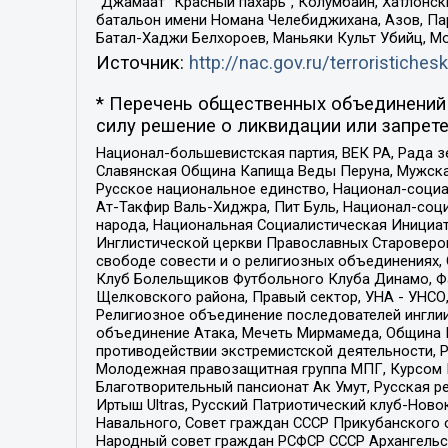
“Джамаат “Красный пахарь”, Колумбайн, Хатлонск
батальон имени Номана Челебиджихана, Азов, Па
Батал-Хаджи Белхороев, Маньяки Культ Убийц, М
Источник:
http://nac.gov.ru/terroristichesk
* Перечень общественных объединений 
силу решение о ликвидации или запрете
Национал-большевистская партия, ВЕК РА, Рада 
Славянская Община Капища Веды Перуна, Мужская
Русское национальное единство, Национал-социа
Ат-Такфир Валь-Хиджра, Пит Буль, Национал-соц
народа, Национальная Социалистическая Инициат
Инглистической церкви Православных Староверов
свободе совести и о религиозных объединениях,
Клуб Болельщиков Футбольного Клуба Динамо, Фа
Щелковского района, Правый сектор, УНА - УНСО, У
Религиозное объединение последователей инглии
объединение Атака, Мечеть Мирмамеда, Община К
противодействии экстремистской деятельности, 
Молодежная правозащитная группа МПГ, Курсом П
Благотворительный пансионат Ак Умут, Русская ре
Иртыш Ultras, Русский Патриотический клуб-Нов
Навального, Совет граждан СССР Прикубанского 
Народный совет граждан РСФСР СССР Архангельск