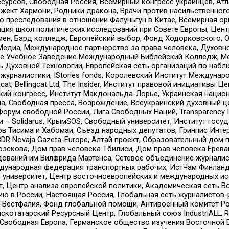
рсов, Свободная Россия, Всемирный конгресс украинцев, Атла
ект Хармони, Родники дракона, Врачи против насильственного
ию преследования в отношении Фалуньгун в Китае, Всемирная о
ация школ политических исследований при Совете Европы, Цен
мен, Бард колледж, Европейский выбор, Фонд Ходорковского,
едиа, Международное партнерство за права человека, Духовно
ое Учебное Заведение Международный Библейский Колледж, М
ь Духовной Технологии, Европейская сеть организаций по наб
урналистики, IStories fonds, Королевский Институт Между
gcat, Bellingcat Ltd, The Insider, Институт правовой инициатив
инский конгресс, Институт Макдональда-Лорье, Украинская нац
, Свободная пресса, Возрождение, Всеукраинский духовный цен
орум свободной России, Лига Свободных Наций, Transparеncy I
– Solidarus, КрымSOS, Свободный университет, Институт госу
в Тисима и Хабомаи, Съезд народных депутатов, Гринпис Инте
DR Novaja Gazeta-Europe, Алтай проект, Образовательный дом 
зскова, Дом прав человека Тбилиси, Дом прав человека Ерева
едований им Вилфрида Мартенса, Сетевое объединение журнали
Международная федерация транспортных рабочих, ИстЧам Финлан
й университет, Центр восточноевропейских и международных и
, Центр анализа европейской политики, Академическая сеть Во
ю в России, Настоящая Россия, Глобальная сеть журналистов
естфалия, Фонд глобальной помощи, Антивоенный комитет России,
татарский Ресурсный Центр, Глобальный союз IndustriALL, Russi
 Свободная Европа, Германское общество изучения Восточной 