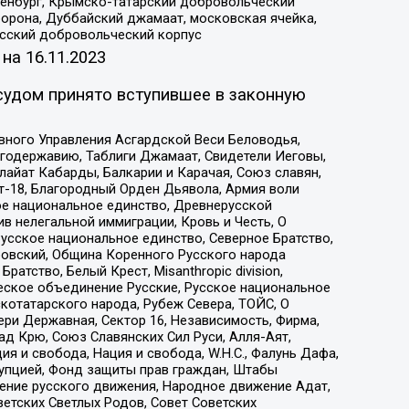
Оренбург, Крымско-татарский добровольческий
орона, Дуббайский джамаат, московская ячейка,
усский добровольческий корпус
 на
16.11.2023
судом принято вступившее в законную
вного Управления Асгардской Веси Беловодья,
годержавию, Таблиги Джамаат, Свидетели Иеговы,
айат Кабарды, Балкарии и Карачая, Союз славян,
т-18, Благородный Орден Дьявола, Армия воли
ое национальное единство, Древнерусской
 нелегальной иммиграции, Кровь и Честь, О
усское национальное единство, Северное Братство,
ровский, Община Коренного Русского народа
атство, Белый Крест, Misanthropic division,
еское объединение Русские, Русское национальное
котатарского народа, Рубеж Севера, ТОЙС, О
ри Державная, Сектор 16, Независимость, Фирма,
д Крю, Союз Славянских Сил Руси, Алля-Аят,
я и свобода, Нация и свобода, W.H.С., Фалунь Дафа,
рупцией, Фонд защиты прав граждан, Штабы
ение русского движения, Народное движение Адат,
етских Светлых Родов, Совет Советских