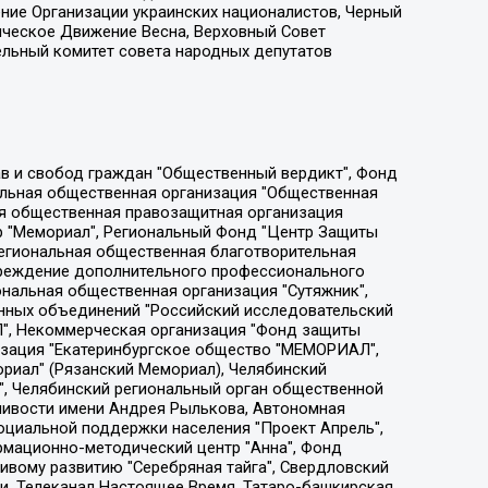
ение Организации украинских националистов, Черный
ическое Движение Весна, Верховный Совет
ельный комитет совета народных депутатов
ции социально-правовых программ "Лилит", Дальневосточное общественное движение "Маяк", Санкт-Петербургская ЛГБТ-инициативная группа "Выход", Инициативная группа ЛГБТ+ "Реверс", Алексеев Андрей Викторович, Бекбулатова Таисия Львовна, Беляев Иван Михайлович, Владыкина Елена Сергеевна, Гельман Марат Александрович, Никульшина Вероника Юрьевна, Толоконникова Надежда Андреевна, Шендерович Виктор Анатольевич, Общество с ограниченной ответственностью "Данное сообщение", Общество с ограниченной ответственностью Издательский дом "Новая глава", Айнбиндер Александра Александровна, Московский комьюнити-центр для ЛГБТ+инициатив, Благотворительный фонд развития филантропии, Deutsche Welle (Германия, Kurt-Schumacher-Strasse 3, 53113 Bonn), Борзунова Мария Михайловна, Воробьев Виктор Викторович, Голубева Анна Львовна, Константинова Алла Михайловна, Малкова Ирина Владимировна, Мурадов Мурад Абдулгалимович, Осетинская Елизавета Николаевна, Понасенков Евгений Николаевич, Ганапольский Матвей Юрьевич, Киселев Евгений Алексеевич, Борухович Ирина Григорьевна, Дремин Иван Тимофеевич, Дубровский Дмитрий Викторович, Красноярская региональная общественная организация поддержки и развития альтернативных образовательных технологий и межкультурных коммуникаций "ИНТЕРРА", Маяковская Екатерина Алексеевна, Фейгин Марк Захарович, Филимонов Андрей Викторович, Дзугкоева Регина Николаевна, Доброхотов Роман Александрович, Дудь Юрий Александрович, Елкин Сергей Владимирович, Кругликов Кирилл Игоревич, Сабунаева Мария Леонидовна, Семенов Алексей Владимирович, Шаинян Карен Багратович, Шульман Екатерина Михайловна, Асафьев Артур Валерьевич, Вахштайн Виктор Семенович, Венедиктов Алексей Алексеевич, Лушникова Екатерина Евгеньевна, Волков Леонид Михайлович, Невзоров Александр Глебович, Пархоменко Сергей Борисович, Сироткин Ярослав Николаевич, Кара-Мурза Владимир Владимирович, Баранова Наталья Владимировна, Гозман Леонид Яковлевич, Кагарлицкий Борис Юльевич, Климарев Михаил Валерьевич, Милов Владимир Станиславович, Автономная некоммерческая организация Краснодарский центр современного искусства "Типография", Моргенштерн Алишер Тагирович, Соболь Любовь Эдуардовна, Общество с ограниченной ответственностью "ЛИЗА НОРМ", Каспаров Гарри Кимович, Ходорковский Михаил Борисович, Общество с ограниченной ответственностью "Апрельские тезисы", Данилович Ирина Брониславовна, Кашин Олег Владимирович, Петров Николай Владимирович, Пивоваров Алексей Владимирович, Соколов Михаил Владимирович, Цветкова Юлия Владимировна, Чичваркин Евгений Александрович, Комитет против пыток/Команда против пыток, Общество с ограниченной ответственностью "Первый научный", Общество с ограниченной ответственностью "Вертолет и ко", Белоцерковская Вероника Борисовна, Кац Максим Евгеньевич, Лазарева Татьяна Юрьевна, Шаведдинов Руслан Табризович, Яшин Илья Валерьевич, Общество с ограниченной ответственностью "Иноагент ААВ", Алешковский Дмитрий Петрович, Альбац Евгения Марковна, Быков Дмитрий Львович, Галямина Юлия Евгеньевна, Лойко Сергей Леонидович, Мартынов Кирилл Константинович, Медведев Сергей Александрович, Крашенинников Федор Геннадиевич, Гордеева Катерина Вл