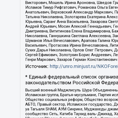
Викторович, Мошель Ирина Ароновна, Шведов Гри
Исламов Тимур Рифгатович, Романова Ольга Евге
Анатольевич, Верховский Александр Маркович, П
Татьяна Николаевна, Золотарева Екатерина Алек
Юрьевна, Саранг Анна Васильевна, Захарова Свет
Андрей Юрьевич, Мосин Алексей Геннадьевич, Ге
Дмитриевна, Вититинова Елена Владимировна, Ба
Николаевна, Ганнушкина Светлана Алексеевна, За
Шуманов Илья Вячеславович, Арапова Галина Юрь
Васильевич, Протасова Ирина Вячеславовна, Лит
Сухих Дарья Николаевна, Орлов Олег Петрович, 
Сергей Ефимович, Золотухин Борис Андреевич, Л
Генри Маркович, Захаров Герман Константинович
Источник:
http://unro.minjust.ru/NKOFore
* Единый федеральный список организа
законодательством Российской Федера
Высший военный Маджлисуль Шура Объединенных с
Исламская группа, Братья-мусульмане, Партия ис
Общество социальных реформ, Общество возрожд
АБТО, Правый сектор, Исламское государство, Д
уа Тагьаля SHAM, АУМ Синрике, Муджахеды джама
сообщество Сеть, Катиба Таухид валь-Джихад, Хай