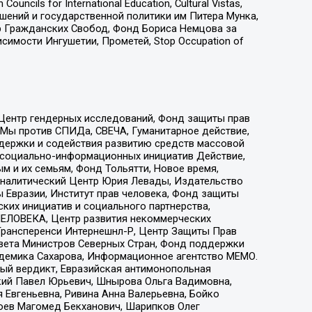
ls for International Education, Cultural Vistas,
ошений и государственной политики им Питера Мунка,
 Гражданских Свобод, Фонд Бориса Немцова за
имости Ингушетии, Прометей, Stop Occupation of
 Центр гендерных исследований, Фонд защиты прав
 Мы против СПИДа, СВЕЧА, Гуманитарное действие,
ддержки и содействия развитию средств массовой
р социально-информационных инициатив Действие,
 и их семьям, Фонд Тольятти, Новое время,
, Аналитический Центр Юрия Левады, Издательство
 Евразии, Институт прав человека, Фонд защиты
ких инициатив и социального партнерства,
ЕЛОВЕКА, Центр развития некоммерческих
 Трансперенси Интернешнл-Р, Центр Защиты Прав
овета Министров Северных Стран, Фонд поддержки
адемика Сахарова, Информационное агентство МЕМО.
ый вердикт, Евразийская антимонопольная
кий Павел Юрьевич, Шнырова Ольга Вадимовна,
 Евгеньевна, Ривина Анна Валерьевна, Бойко
хоев Магомед Бекханович, Шарипков Олег