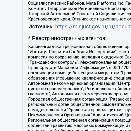
Социалистических Районов, Meta Platforms Inc, 
Комитет, Татарстанское Региональное Всетатар
Татарской Автономной Советской Социалистическ
Красноярского края, Этническое национальное о
Источник:
https://minjust.gov.ru/ru/doc
* Реестр иностранных агентов:
Калининградская региональная общественная организация "Экозащита!-Женсовет", Фонд содействия защите прав и свобод граждан "Общественный вердикт", Фонд "Институт Развития Свободы Информации", Частное учреждение "Информационное агентство МЕМО. РУ", Региональная общественная организация "Общественная комиссия по сохранению наследия академика Сахарова", Фонд поддержки свободы прессы, Санкт-Петербургская общественная правозащитная организация "Гражданский контроль", Межрегиональная общественная организация "Информационно-просветительский центр "Мемориал", Региональный Фонд "Центр Защиты Прав Средств Массовой Информации", с 05.12.2023 Фонд "Центр Защиты Прав Средств массовой информации", Региональная общественная благотворительная организация помощи беженцам и мигрантам "Гражданское содействие", Негосударственное образовательное учреждение дополнительного профессионального образования (повышение квалификации) специалистов "АКАДЕМИЯ ПО ПРАВАМ ЧЕЛОВЕКА", Свердловская региональная общественная организация "Сутяжник", Автономная некоммерческая организация "Центр независимых социологических исследований", Союз общественных объединений "Российский исследовательский центр по правам человека", Региональное общественное учреждение научно-информационный центр "МЕМОРИАЛ", Некоммерческая организация "Фонд защиты гласности", Автономная некоммерческая организация "Институт прав человека", Городская общественная организация "Екатеринбургское общество "МЕМОРИАЛ", Городская общественная организация "Рязанское историко-просветительское и правозащитное общество "Мемориал" (Рязанский Мемориал), Челябинский региональный орган общественной самодеятельности – женское общественное объединение "Женщины Евразии", Челябинский региональный орган общественной самодеятельности "Уральская правозащитная группа", Фонд содействия защите здоровья и социальной справедливости имени Андрея Рылькова, Автономная Некоммерческая Организация "Аналитический Центр Юрия Левады", Автономная некоммерческая организация социальной поддержки населения "Проект Апрель", Региональная общественная организация помощи женщинам и детям, находящимся в кризисной ситуации "Информационно-методический центр "Анна", Фонд содействия развитию массовых коммуникаций и правовому просвещению "Так-так-Так", Фонд содействия устойчивому развитию "Серебряная тайга", Свердловский региональный общественный фонд социальных проектов "Новое время", "Idel.Реалии", Кавказ.Реалии, Крым.Реалии, Телеканал Настоящее Время, Татаро-башкирская служба Радио Свобода (Azatliq Radiosi), Радио Свободная Европа/Радио Свобода (PCE/PC), "Сибирь.Реалии", "Фактограф", Благотворительный фонд помощи осужденным и их семьям, Автономная некоммерческая организация "Институт глобализации и социальных движений", Фонд "В защиту прав заключенных", Частное учреждение "Центр поддержки и содействия развитию средств массовой информации", Пензенский региональный общественный благотворительный фонд "Гражданский союз", "Север.Реалии", Некоммерческая организация Фонд "Правовая инициатива", 