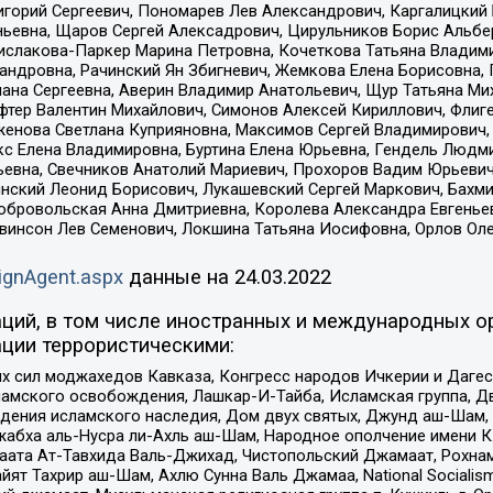
горий Сергеевич, Пономарев Лев Александрович, Каргалицкий 
ньевна, Щаров Сергей Алексадрович, Цирульников Борис Альбер
ислакова-Паркер Марина Петровна, Кочеткова Татьяна Владими
сандровна, Рачинский Ян Збигневич, Жемкова Елена Борисовна,
лана Сергеевна, Аверин Владимир Анатольевич, Щур Татьяна М
фтер Валентин Михайлович, Симонов Алексей Кириллович, Флиг
женова Светлана Куприяновна, Максимов Сергей Владимирович, 
кс Елена Владимировна, Буртина Елена Юрьевна, Гендель Людм
евна, Свечников Анатолий Мариевич, Прохоров Вадим Юрьевич
инский Леонид Борисович, Лукашевский Сергей Маркович, Бахм
Добровольская Анна Дмитриевна, Королева Александра Евгенье
евинсон Лев Семенович, Локшина Татьяна Иосифовна, Орлов Ол
ignAgent.aspx
данные на
24.03.2022
ций, в том числе иностранных и международных ор
ции террористическими:
ил моджахедов Кавказа, Конгресс народов Ичкерии и Дагеста
ламского освобождения, Лашкар-И-Тайба, Исламская группа, Дв
ения исламского наследия, Дом двух святых, Джунд аш-Шам, 
жабха аль-Нусра ли-Ахль аш-Шам, Народное ополчение имени К.
ата Ат-Тавхида Валь-Джихад, Чистопольский Джамаат, Рохнам
ят Тахрир аш-Шам, Ахлю Сунна Валь Джамаа, National Socialism