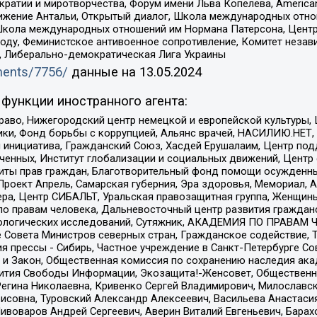
и и миротворчества, Форум имени Льва Копелева, American Counci
ое движение Антальи, Открытый диалог, Школа международных отн
Школа международных отношений им Нормана Патерсона, Центр
ду, Феминистское антивоенное сопротивление, Комитет независ
а, Либерально-демократическая Лига Украины
uments/7756/
данные на
13.05.2024
функции иностранного агента:
раво, Нижегородский центр немецкой и европейской культуры,
тики, Фонд борьбы с коррупцией, Альянс врачей, НАСИЛИЮ.НЕТ,
я инициатива, Гражданский Союз, Хасдей Ерушалаим, Центр по
юченных, Институт глобализации и социальных движений, Цент
ты прав граждан, Благотворительный фонд помощи осужденным
а, Проект Апрель, Самарская губерния, Эра здоровья, Мемориал
ера, Центр СИБАЛЬТ, Уральская правозащитная группа, Женщины
по правам человека, Дальневосточный центр развития гражданс
ологических исследований, Сутяжник, АКАДЕМИЯ ПО ПРАВАМ Ч
е Совета Министров северных стран, Гражданское содействие,
я прессы - Сибирь, Частное учреждение в Санкт-Петербурге С
 и Закон, Общественная комиссия по сохранению наследия ак
звития Свободы Информации, Экозащита!-Женсовет, Общественн
Регина Николаевна, Кривенко Сергей Владимирович, Милославс
совна, Туровский Александр Алексеевич, Васильева Анастасия
Пивоваров Андрей Сергеевич, Аверин Виталий Евгеньевич, Бара