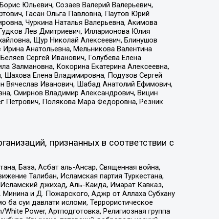
Борис Юльевич, Созаев Валерий Валерьевич,
тович, Гасан Ольга Павловна, Паутов Юрий
ровна, Чуркина Наталья Валерьевна, Акимова
 Гудков Лев Дмитриевич, Илларионова Юлия
ихайловна, Щур Николай Алексеевич, Блинушов
е Ирина Анатольевна, Мельникова Валентина
Беляев Сергей Иванович, Голубева Елена
ила Залмановна, Кокорина Екатерина Алексеевна,
, Шахова Елена Владимировна, Подузов Сергей
ин Вячеслав Иванович, Шабад Анатолий Ефимович,
вна, Смирнов Владимир Александрович, Вицин
ег Петрович, Полякова Мара Федоровна, Резник
ганизаций, признанных в соответствии с
на, База, Асбат аль-Ансар, Священная война,
ижение Талибан, Исламская партия Туркестана,
Исламский джихад, Аль-Каида, Имарат Кавказ,
 Минина и Д. Пожарского, Аджр от Аллаха Субхану
о ба суи давлати исломи, Террористическое
/White Power, Артподготовка, Религиозная группа