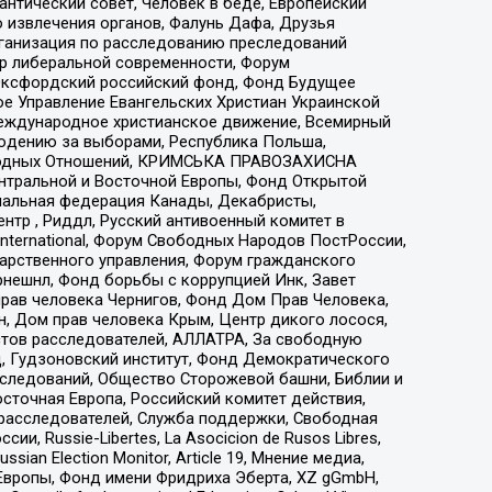
нтический совет, Человек в беде, Европейский
 извлечения органов, Фалунь Дафа, Друзья
рганизация по расследованию преследований
тр либеральной современности, Форум
 Оксфордский российский фонд, Фонд Будущее
е Управление Евангельских Христиан Украинской
еждународное христианское движение, Всемирный
людению за выборами, Республика Польша,
народных Отношений, КРИМСЬКА ПРАВОЗАХИСНА
ы Центральной и Восточной Европы, Фонд Открытой
иональная федерация Канады, Декабристы,
тр , Риддл, Русский антивоенный комитет в
nternational, Форум Свободных Народов ПостРоссии,
дарственного управления, Форум гражданского
рнешнл, Фонд борьбы с коррупцией Инк, Завет
прав человека Чернигов, Фонд Дом Прав Человека,
н, Дом прав человека Крым, Центр дикого лосося,
стов расследователей, АЛЛАТРА, За свободную
д, Гудзоновский институт, Фонд Демократического
сследований, Общество Сторожевой башни, Библии и
сточная Европа, Российский комитет действия,
-расследователей, Служба поддержки, Свободная
 Russie-Libertes, La Asocicion de Rusos Libres,
an Election Monitor, Article 19, Мнение медиа,
Европы, Фонд имени Фридриха Эберта, XZ gGmbH,