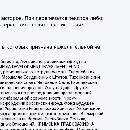
авторов. При перепечатке текстов либо
нтернет гиперссылка на источник
ть которых признана нежелательной на
общество, Американо-российский фонд по
 MEDIA DEVELOPMENT INVESTMENT FUND,
 регионального сотрудничества, Европейская
 Маршалла Соединенных Штатов, Тихоокеанский
нтический совет, Человек в беде, Европейский
 извлечения органов, Фалунь Дафа, Друзья
рганизация по расследованию преследований
тр либеральной современности, Форум
 Оксфордский российский фонд, Фонд Будущее
е Управление Евангельских Христиан Украинской
еждународное христианское движение, Всемирный
людению за выборами, Республика Польша,
народных Отношений, КРИМСЬКА ПРАВОЗАХИСНА
ы Центральной и Восточной Европы, Фонд Открытой