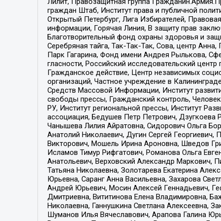
Лилит, Правозащитная группа Гражданин.Армия.П
граждан Штаб, Институт права и публичной поли
Открытый Петербург, Лига Избирателей, Правова
информации, Горячая Линия, В защиту прав закл
Благотворительный фонд охраны здоровья и защи
Серебряная тайга, Так-Так-Так, Сова, центр Анн
Парк Гагарина, Фонд имени Андрея Рылькова, Сф
гласности, Российский исследовательский центр 
Гражданское действие, Центр независимых соци
организаций, Частное учреждение в Калининград
Средств Массовой Информации, Институт развити
свободы прессы, Гражданский контроль, Человек
РУ, Институт региональной прессы, Институт Ра
ассоциация, Бедушев Петр Петрович, Дзугкоева 
Чанышева Лилия Айратовна, Сидорович Ольга Бори
Анатолий Николаевич, Дугин Сергей Георгиевич, 
Викторович, Мошель Ирина Ароновна, Шведов Гри
Исламов Тимур Рифгатович, Романова Ольга Евге
Анатольевич, Верховский Александр Маркович, П
Татьяна Николаевна, Золотарева Екатерина Алек
Юрьевна, Саранг Анна Васильевна, Захарова Свет
Андрей Юрьевич, Мосин Алексей Геннадьевич, Ге
Дмитриевна, Вититинова Елена Владимировна, Ба
Николаевна, Ганнушкина Светлана Алексеевна, За
Шуманов Илья Вячеславович, Арапова Галина Юрь