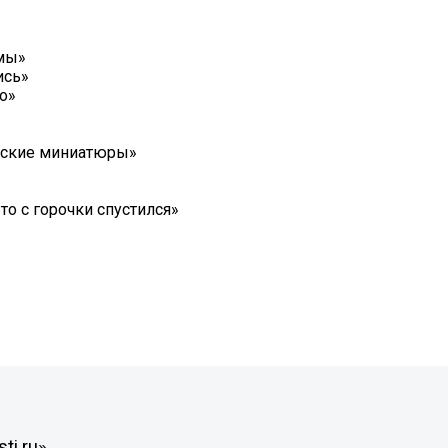
емы»
ись»
о»
усские миниатюры»
то с горочки спустился»
ti.ru»