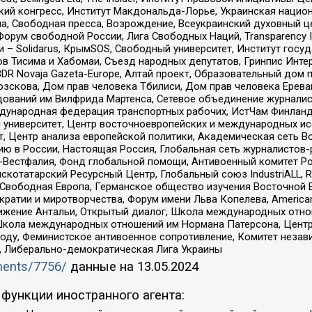
инский конгресс, Институт Макдональда-Лорье, Украинская нац
, Свободная пресса, Возрождение, Всеукраинский духовный цен
орум свободной России, Лига Свободных Наций, Transparеncy I
– Solidarus, КрымSOS, Свободный университет, Институт госу
в Тисима и Хабомаи, Съезд народных депутатов, Гринпис Инте
DR Novaja Gazeta-Europe, Алтай проект, Образовательный дом 
зскова, Дом прав человека Тбилиси, Дом прав человека Ерева
едований им Вилфрида Мартенса, Сетевое объединение журнали
Международная федерация транспортных рабочих, ИстЧам Финлан
й университет, Центр восточноевропейских и международных и
, Центр анализа европейской политики, Академическая сеть Во
ю в России, Настоящая Россия, Глобальная сеть журналистов
естфалия, Фонд глобальной помощи, Антивоенный комитет России,
татарский Ресурсный Центр, Глобальный союз IndustriALL, Russi
 Свободная Европа, Германское общество изучения Восточной 
и и миротворчества, Форум имени Льва Копелева, American Counci
ое движение Антальи, Открытый диалог, Школа международных отн
Школа международных отношений им Нормана Патерсона, Центр
ду, Феминистское антивоенное сопротивление, Комитет независ
а, Либерально-демократическая Лига Украины
uments/7756/
данные на
13.05.2024
функции иностранного агента: