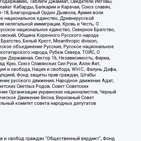
годержавию, Таблиги Джамаат, Свидетели Иеговы,
айат Кабарды, Балкарии и Карачая, Союз славян,
т-18, Благородный Орден Дьявола, Армия воли
ое национальное единство, Древнерусской
 нелегальной иммиграции, Кровь и Честь, О
усское национальное единство, Северное Братство,
ровский, Община Коренного Русского народа
атство, Белый Крест, Misanthropic division,
еское объединение Русские, Русское национальное
котатарского народа, Рубеж Севера, ТОЙС, О
ри Державная, Сектор 16, Независимость, Фирма,
д Крю, Союз Славянских Сил Руси, Алля-Аят,
я и свобода, Нация и свобода, W.H.С., Фалунь Дафа,
рупцией, Фонд защиты прав граждан, Штабы
ение русского движения, Народное движение Адат,
етских Светлых Родов, Совет Советских
ение Организации украинских националистов, Черный
ическое Движение Весна, Верховный Совет
ельный комитет совета народных депутатов
ции социально-правовых программ "Лилит", Дальневосточное общественное движение "Маяк", Санкт-Петербургская ЛГБТ-инициативная группа "Выход", Инициативная группа ЛГБТ+ "Реверс", Алексеев Андрей Викторович, Бекбулатова Таисия Львовна, Беляев Иван Михайлович, Владыкина Елена Сергеевна, Гельман Марат Александрович, Никульшина Вероника Юрьевна, Толоконникова Надежда Андреевна, Шендерович Виктор Анатольевич, Общество с ограниченной ответственностью "Данное сообщение", Общество с ограниченной ответственностью Издательский дом "Новая глава", Айнбиндер Александра Александровна, Московский комьюнити-центр для ЛГБТ+инициатив, Благотворительный фонд развития филантропии, Deutsche Welle (Германия, Kurt-Schumacher-Strasse 3, 53113 Bonn), Борзунова Мария Михайловна, Воробьев Виктор Викторович, Голубева Анна Львовна, Константинова Алла Михайловна, Малкова Ирина Владимировна, Мурадов Мурад Абдулгалимович, Осетинская Елизавета Николаевна, Понасенков Евгений Николаевич, Ганапольский Матвей Юрьевич, Киселев Евгений Алексеевич, Борухович Ирина Григорьевна, Дремин Иван Тимофеевич, Дубровский Дмитрий Викторович, Красноярская региональная общественная организация поддержки и развития альтернативных образовательных технологий и межкультурных коммуникаций "ИНТЕРРА", Маяковская Екатерина Алексеевна, Фейгин Марк Захарович, Филимонов Андрей Викторович, Дзугкоева Регина Николаевна, Доброхотов Роман Александрович, Дудь Юрий Александрович, Елкин Сергей Владимирович, Кругликов Кирилл Игоревич, Сабунаева Мария Леонидовна, Семенов Алексей Владимирович, Шаинян Карен Багратович, Шульман Екатерина Михайловна, Асафьев Артур Валерьевич, Вахштайн Виктор Семенович, Венедиктов Алексей Алексеевич, Лушникова Екатерина Евгеньевна, Волков Леонид Михайлович, Невзоров Александр Глебович, Пархоменко Сергей Борисович, Сироткин Ярослав Николаевич, Кара-Мурза Владимир Владимирович, Баранова Наталья Владимировна, Гозман Леонид Яковлевич, Кагарлицкий Борис Юльевич, Климарев Михаил Валерьевич, Милов Владимир Станиславович, Автономная некоммерческая организация Краснодарский центр современного искусства "Типография", Моргенштерн Алишер Тагирович, Соболь Любовь Эдуардовна, Общество с ограниченной ответственностью "ЛИЗА НОРМ", Каспаров Гарри Кимович, Ходорковский Михаил Борисович, Общество с ограниченной ответственностью "Апрельские тезисы", Данилович Ирина Брониславовна, Кашин Олег Владимирович, Петров Николай Владимирович, Пивоваров Алексей Владимирович, Соколов Михаил Владимирович, Цветкова Юлия Владимировна, Чичваркин Евгений Александрович, Комитет против пыток/Команда против пыток, Общество с ограниченной ответственностью "Первый научный", Общество с ограниченной ответственностью "Вертолет и ко", Белоцерковская Вероника Борисовна, Кац Максим Евгеньевич, Лазарева Татьяна Юрьевна, Шаведдинов Руслан Табризович, Яшин Илья Валерьевич, Общество с ограниченной ответственностью "Иноагент ААВ", Алешковский Дмитрий Петрович, Альбац Евгения Марковна, Быков Дмитрий Львович, Галямина Юлия Евгеньевна, Лойко Сергей Леонидович, Мартынов Кирилл Константинович, Медведев Сергей Александрович, Крашенинников Федор Геннадиевич, Гордеева Катерина Вл