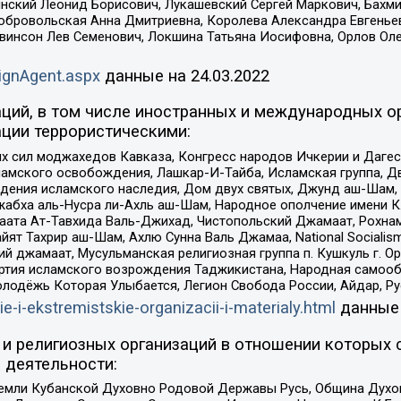
инский Леонид Борисович, Лукашевский Сергей Маркович, Бахм
Добровольская Анна Дмитриевна, Королева Александра Евгенье
евинсон Лев Семенович, Локшина Татьяна Иосифовна, Орлов Ол
ignAgent.aspx
данные на
24.03.2022
ций, в том числе иностранных и международных ор
ции террористическими:
ил моджахедов Кавказа, Конгресс народов Ичкерии и Дагеста
ламского освобождения, Лашкар-И-Тайба, Исламская группа, Дв
ения исламского наследия, Дом двух святых, Джунд аш-Шам, 
жабха аль-Нусра ли-Ахль аш-Шам, Народное ополчение имени К.
ата Ат-Тавхида Валь-Джихад, Чистопольский Джамаат, Рохнам
ят Тахрир аш-Шам, Ахлю Сунна Валь Джамаа, National Socialism
ий джамаат, Мусульманская религиозная группа п. Кушкуль г. 
ртия исламского возрождения Таджикистана, Народная самооб
олодёжь Которая Улыбается, Легион Свобода России, Айдар, Р
ie-i-ekstremistskie-organizacii-i-materialy.html
данные
и религиозных организаций в отношении которых 
 деятельности:
земли Кубанской Духовно Родовой Державы Русь, Община Духо