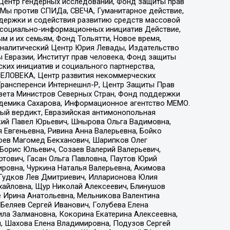
 Центр гендерных исследований, Фонд защиты прав
 Мы против СПИДа, СВЕЧА, Гуманитарное действие,
ддержки и содействия развитию средств массовой
р социально-информационных инициатив Действие,
 и их семьям, Фонд Тольятти, Новое время,
, Аналитический Центр Юрия Левады, Издательство
 Евразии, Институт прав человека, Фонд защиты
ких инициатив и социального партнерства,
ЕЛОВЕКА, Центр развития некоммерческих
 Трансперенси Интернешнл-Р, Центр Защиты Прав
овета Министров Северных Стран, Фонд поддержки
адемика Сахарова, Информационное агентство МЕМО.
ый вердикт, Евразийская антимонопольная
кий Павел Юрьевич, Шнырова Ольга Вадимовна,
 Евгеньевна, Ривина Анна Валерьевна, Бойко
хоев Магомед Бекханович, Шарипков Олег
Борис Юльевич, Созаев Валерий Валерьевич,
тович, Гасан Ольга Павловна, Паутов Юрий
ровна, Чуркина Наталья Валерьевна, Акимова
 Гудков Лев Дмитриевич, Илларионова Юлия
ихайловна, Щур Николай Алексеевич, Блинушов
е Ирина Анатольевна, Мельникова Валентина
Беляев Сергей Иванович, Голубева Елена
ила Залмановна, Кокорина Екатерина Алексеевна,
, Шахова Елена Владимировна, Подузов Сергей