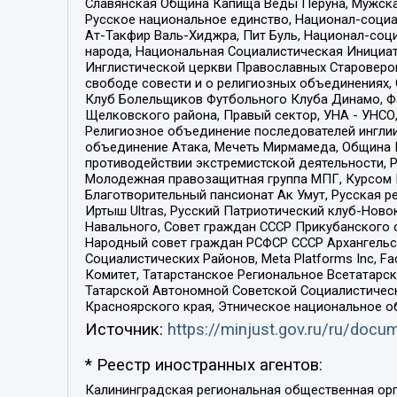
Славянская Община Капища Веды Перуна, Мужская
Русское национальное единство, Национал-социа
Ат-Такфир Валь-Хиджра, Пит Буль, Национал-соц
народа, Национальная Социалистическая Инициат
Инглистической церкви Православных Староверов
свободе совести и о религиозных объединениях,
Клуб Болельщиков Футбольного Клуба Динамо, Фа
Щелковского района, Правый сектор, УНА - УНСО, У
Религиозное объединение последователей инглии
объединение Атака, Мечеть Мирмамеда, Община К
противодействии экстремистской деятельности, 
Молодежная правозащитная группа МПГ, Курсом П
Благотворительный пансионат Ак Умут, Русская ре
Иртыш Ultras, Русский Патриотический клуб-Нов
Навального, Совет граждан СССР Прикубанского 
Народный совет граждан РСФСР СССР Архангельск
Социалистических Районов, Meta Platforms Inc, 
Комитет, Татарстанское Региональное Всетатар
Татарской Автономной Советской Социалистическ
Красноярского края, Этническое национальное о
Источник:
https://minjust.gov.ru/ru/doc
* Реестр иностранных агентов:
Калининградская региональная общественная организация "Экозащита!-Женсовет", Фонд содействия защите прав и свобод граждан "Общественный вердикт", Фонд "Институт Развития Свободы Информации", Частное учреждение "Информационное агентство МЕМО. РУ", Региональная общественная организация "Общественная комиссия по сохранению наследия академика Сахарова", Фонд поддержки свободы прессы, Санкт-Петербургская общественная правозащитная организация "Гражданский контроль", Межрегиональная общественная организация "Информационно-просветительский центр "Мемориал", Региональный Фонд "Центр Защиты Прав Средств Массовой Информации", с 05.12.2023 Фонд "Центр Защиты Прав Средств массовой информации", Региональная общественная благотворительная организация помощи беженцам и мигрантам "Гражданское содействие", Негосударственное образовательное учреждение дополнительного профессионального образования (повышение квалификации) специалистов "АКАДЕМИЯ ПО ПРАВАМ ЧЕЛОВЕКА", Свердловская региональная общественная организация "Сутяжник", Автономная некоммерческая организация "Центр независимых социологических исследований", Союз общественных объединений "Российский исследовательский центр по правам человека", Региональное общественное учреждение научно-информационный центр "МЕМОРИАЛ", Некоммерческая организация "Фонд защиты гласности", Автономная некоммерческая организация "Институт прав человека", Городская общественная организация "Екатеринбургское общество "МЕМОРИАЛ", Городская общественная организация "Рязанское историко-просветительское и правозащитное общество "Мемориал" (Рязанский Мемориал), Челябинский региональный орган общественной самодеятельности – женское общественное объединение "Женщины Евразии", Челябинский региональный орган общественной самодеятельности "Уральская правозащитная группа", Фонд содействия защите здоровья и социальной справедливости имени Андрея Рылькова, Автономная Некоммерческая Организация "Аналитический Центр Юрия Левады", Автономная некоммерческая организация социальной поддержки населения "Проект Апрель", Региональная общественная организация помощи женщинам и детям, находящимся в кризисной ситуации "Информационно-методический центр "Анна", Фонд содействия развитию массовых коммуникаций и правовому просвещению "Так-так-Так", Фонд содействия устойчивому развитию "Серебряная тайга", Свердловский региональный общественный фонд социальных проектов "Новое время", "Idel.Реалии", Кавказ.Реалии, Крым.Реалии, Телеканал Настоящее Время, Татаро-башкирская служба Радио Свобода (Azatliq Radiosi), Радио Свободная Европа/Радио Свобода (PCE/PC), "Сибирь.Реалии", "Фактограф", Благотворительный фонд помощи осужденным и их семьям, Автономная некоммерческая организация "Институт глобализации и социальных движений", Фонд "В защиту прав заключенных", Частное учреждение "Центр поддержки и содействия развитию средств массовой информации", Пензенский региональный общественный благотворительный фонд "Гражданский союз", "Север.Реалии", Некоммерческая организация Фонд "Правовая инициатива", 