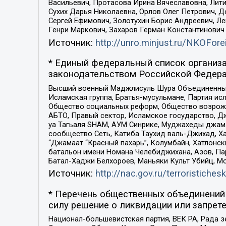
Васильевич, Протасова Ирина Вячеславовна, Лит
Сухих Дарья Николаевна, Орлов Олег Петрович, 
Сергей Ефимович, Золотухин Борис Андреевич, Л
Генри Маркович, Захаров Герман Константинович
Источник:
http://unro.minjust.ru/NKOFore
* Единый федеральный список организа
законодательством Российской Федера
Высший военный Маджлисуль Шура Объединенных с
Исламская группа, Братья-мусульмане, Партия ис
Общество социальных реформ, Общество возрожд
АБТО, Правый сектор, Исламское государство, Д
уа Тагьаля SHAM, АУМ Синрике, Муджахеды джама
сообщество Сеть, Катиба Таухид валь-Джихад, Хай
“Джамаат “Красный пахарь”, Колумбайн, Хатлонск
батальон имени Номана Челебиджихана, Азов, Па
Батал-Хаджи Белхороев, Маньяки Культ Убийц, М
Источник:
http://nac.gov.ru/terroristichesk
* Перечень общественных объединений 
силу решение о ликвидации или запрете
Национал-большевистская партия, ВЕК РА, Рада 