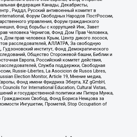
иональная федерация Канады, Декабристы,
тр , Риддл, Русский антивоенный комитет в
nternational, Форум Свободных Народов ПостРоссии,
дарственного управления, Форум гражданского
рнешнл, Фонд борьбы с коррупцией Инк, Завет
прав человека Чернигов, Фонд Дом Прав Человека,
н, Дом прав человека Крым, Центр дикого лосося,
стов расследователей, АЛЛАТРА, За свободную
д, Гудзоновский институт, Фонд Демократического
сследований, Общество Сторожевой башни, Библии и
сточная Европа, Российский комитет действия,
-расследователей, Служба поддержки, Свободная
 Russie-Libertes, La Asocicion de Rusos Libres,
an Election Monitor, Article 19, Мнение медиа,
Европы, Фонд имени Фридриха Эберта, XZ gGmbH,
ls for International Education, Cultural Vistas,
ошений и государственной политики им Питера Мунка,
 Гражданских Свобод, Фонд Бориса Немцова за
имости Ингушетии, Прометей, Stop Occupation of