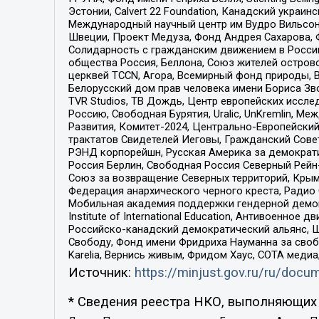
Эстонии, Calvert 22 Foundation, Канадский укра
Международный научный центр им Вудро Вильсона
Швеции, Проект Медуза, Фонд Андрея Сахарова, Ф
Солидарность с гражданским движением в России 
общества Россия, Беллона, Союз жителей острово
церквей TCCN, Агора, Всемирный фонд природы, B
Белорусский дом прав человека имени Бориса Зво
TVR Studios, ТВ Дождь, Центр европейских иссл
Россию, Свободная Бурятия, Uralic, UnKremlin, 
Развития, Комитет-2024, Центрально-Европейски
трактатов Свидетелей Иеговы, Гражданский Совет
РЭНД корпорейшн, Русская Америка за демократи
Россия Берлин, Свободная Россия Северный Рейн-В
Союз за возвращение Северных территорий, Крымско
Федерация анархического черного креста, Радио
Мобильная академия поддержки гендерной демократи
Institute of International Education, Антивоенн
Российско-канадский демократический альянс, 
Свободу, Фонд имени Фридриха Науманна за свобо
Karelia, Вернись живым, Фридом Хаус, СОТА меди
Источник:
https://minjust.gov.ru/ru/doc
* Сведения реестра НКО, выполняющих 