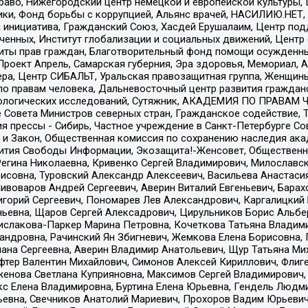
раво, Нижегородский центр немецкой и европейской культуры,
тики, Фонд борьбы с коррупцией, Альянс врачей, НАСИЛИЮ.НЕТ,
я инициатива, Гражданский Союз, Хасдей Ерушалаим, Центр по
юченных, Институт глобализации и социальных движений, Цент
ты прав граждан, Благотворительный фонд помощи осужденным
а, Проект Апрель, Самарская губерния, Эра здоровья, Мемориал
ера, Центр СИБАЛЬТ, Уральская правозащитная группа, Женщины
по правам человека, Дальневосточный центр развития гражданс
ологических исследований, Сутяжник, АКАДЕМИЯ ПО ПРАВАМ Ч
е Совета Министров северных стран, Гражданское содействие,
я прессы - Сибирь, Частное учреждение в Санкт-Петербурге С
 и Закон, Общественная комиссия по сохранению наследия ак
звития Свободы Информации, Экозащита!-Женсовет, Общественн
Регина Николаевна, Кривенко Сергей Владимирович, Милославс
совна, Туровский Александр Алексеевич, Васильева Анастасия
Пивоваров Андрей Сергеевич, Аверин Виталий Евгеньевич, Бара
горий Сергеевич, Пономарев Лев Александрович, Каргалицкий 
ньевна, Щаров Сергей Алексадрович, Цирульников Борис Альбер
ислакова-Паркер Марина Петровна, Кочеткова Татьяна Владими
сандровна, Рачинский Ян Збигневич, Жемкова Елена Борисовна,
лана Сергеевна, Аверин Владимир Анатольевич, Щур Татьяна М
фтер Валентин Михайлович, Симонов Алексей Кириллович, Флиг
женова Светлана Куприяновна, Максимов Сергей Владимирович, 
кс Елена Владимировна, Буртина Елена Юрьевна, Гендель Людм
евна, Свечников Анатолий Мариевич, Прохоров Вадим Юрьевич