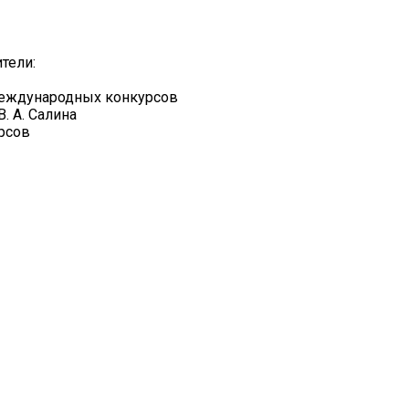
тели:
 международных конкурсов
. А. Салина
рсов
»