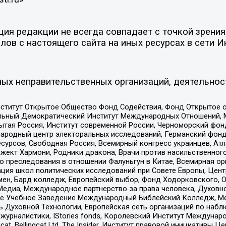
я редакции не всегда совпадает с точкой зрения 
ов с настоящего сайта на иных ресурсах в сети И
ых неправительственных организаций, деятельнос
ститут Открытое Общество Фонд Содействия, Фонд Открытое 
альный Демократический Институт Международных Отношений,
тая Россия, Институт современной России, Черноморский фонд
родный центр электоральных исследований, Германский фонд
рсов, Свободная Россия, Всемирный конгресс украинцев, Атла
ект Хармони, Родники дракона, Врачи против насильственного
ию преследования в отношении Фалуньгун в Китае, Всемирная о
ация школ политических исследований при Совете Европы, Цен
мен, Бард колледж, Европейский выбор, Фонд Ходорковского,
едиа, Международное партнерство за права человека, Духовно
ое Учебное Заведение Международный Библейский Колледж, М
ь Духовной Технологии, Европейская сеть организаций по наб
урналистики, IStories fonds, Королевский Институт Между
gcat, Bellingcat Ltd, The Insider, Институт правовой инициатив