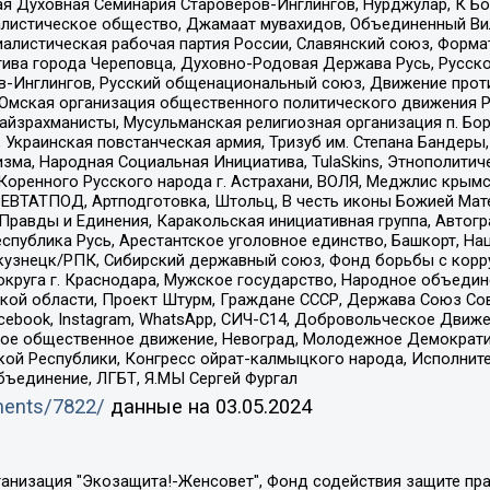
 Духовная Семинария Староверов-Инглингов, Нурджулар, К Бо
листическое общество, Джамаат мувахидов, Объединенный Вил
иалистическая рабочая партия России, Славянский союз, Форма
ива города Череповца, Духовно-Родовая Держава Русь, Русск
-Инглингов, Русский общенациональный союз, Движение против
 Омская организация общественного политического движения Р
йзрахманисты, Мусульманская религиозная организация п. Бо
краинская повстанческая армия, Тризуб им. Степана Бандеры, Бр
зма, Народная Социальная Инициатива, TulaSkins, Этнополитич
оренного Русского народа г. Астрахани, ВОЛЯ, Меджлис крымс
РЕВТАТПОД, Артподготовка, Штольц, В честь иконы Божией Мате
равды и Единения, Каракольская инициативная группа, Автогра
спублика Русь, Арестантское уголовное единство, Башкорт, Наци
окузнецк/РПК, Сибирский державный союз, Фонд борьбы с кор
округа г. Краснодара, Мужское государство, Народное объедин
ой области, Проект Штурм, Граждане СССР, Держава Союз Сов
Facebook, Instagram, WhatsApp, СИЧ-С14, Добровольческое Движ
ское общественное движение, Невоград, Молодежное Демократ
ой Республики, Конгресс ойрат-калмыцкого народа, Исполнит
бъединение, ЛГБТ, Я.МЫ Сергей Фургал
uments/7822/
данные на
03.05.2024
Общество с ограниченной ответственностью "Радио Свободная Европа/Радио Свобода", Чешское информационное агентство "MEDIUM-ORIENT", Красноярская региональная общественная организация "Мы против СПИДа", Камалягин Денис Николаевич, Маркелов Сергей Евгеньевич, Пономарев Лев Александрович, Савицкая Людмила Алексеевна, Автономная некоммерческая организация "Центр по работе с проблемой насилия "НАСИЛИЮ.НЕТ", Межрегиональный профессиональный союз работников здравоохранения "Альянс врачей", Юридическое лицо, зарегистрированное в Латвийской Республике, SIA "Medusa Project" (регистрационный номер 40103797863, дата регистрации 10.06.2014), Некоммерческая организация "Фонд по борьбе с коррупцией", Автономная некоммерческая организация "Институт права и публичной политики", Баданин Роман Сергеевич, Гликин Максим Александрович, Железнова Мария Михайловна, Лукьянова Юлия Сергеевна, Маетная Елизавета Витальевна, Маняхин Петр Борисович, Чуракова Ольга Владимировна, Ярош Юлия Петровна, Юридическое лицо "The Insider SIA", зарегистрированное в Риге, Латвийская Республика (дата регистрации 26.06.2015), являющееся администратором доменного имени интернет-издания "The Insider SIA", https://theins.ru, Постернак Алексей Евгеньевич, Рубин Михаил Аркадьевич, Анин Роман Александрович, Юридическое лицо Istories fonds, зарегистрированное в Латвийской Республике (регистрационный номер 50008295751, дата регистрации 24.02.2020), Великовский Дмитрий Александрович, Долинина Ирина Николаевна, Мароховская Алеся Алексеевна, Шлейнов Роман Юрьевич, Шмагун Олеся Валентиновна, Общество с ограниченной ответственностью "Альтаир 2021", Общество с ограниченной ответственностью "Вега 2021", Общество с ограниченной ответственностью "Главный редактор 2021", Общество с ограниченной ответственностью "Ромашки монолит", Важенков Артем Валерьевич, Ивановская областная общественная организация "Центр гендерных исследований", Гурман Юрий Альбертович, Медиапроект "ОВД-Инфо", Егоров Владимир Владимирович, Жилинский Владимир Александрович, Общество с ограниченной ответственностью "ЗП", Иванова София Юрьевна, Карезина Инна Павловна, Кильтау Екатерина Викторовна, Петров Алексей Викторович, Пискунов Сергей Евгеньевич, Смирнов Сергей Сергеевич, Тихонов Михаил Сергеевич, Общество с ограниченной ответственностью "ЖУРНАЛИСТ-ИНОСТРАННЫЙ АГЕНТ", Арапова Галина Юрьевна, Вольтская Татьяна Анатольевна, Американская компания "Mason G.E.S. Anonymous Foundation" (США), являющаяся владельцем интернет-издания https://mnews.world/, Компания "Stichting Bellingcat", зарегистрированная в Нидерландах (дата регистрации 11.07.2018), Захаров Андрей Вячеславович, Клепиковская Екатерина Дмитриевна, Общество с ограниченной ответственностью "МЕМО", Перл Роман Александрович, Симонов Евгений Алексеевич, Соловьева Елена Анатольевна, Сотников Даниил Владимирович, Сурначева Елизавета Дмитриевна, Автономная некоммерческая организация по защите прав человека и информированию населения "Якутия – Наше Мнение", Общество с ограниченной ответственностью "Москоу диджитал медиа", с 26.01.2023 Общество с ограниченной ответственностью "Чайка Белые сады", Ветошкина Валерия Валерьевна, Заговора Максим Александрович, Межрегиональное общественное движение "Российская ЛГБТ - сеть", Оленичев Максим Владимирович, Павлов Иван Юрьевич, Скворцова Елена Сергеевна, Общество с ограниченной ответственностью "Как бы инагент", Кочетков Игорь Викторович, Общество с ограниченной ответственностью "Честные выборы", Еланчик Олег Александрович, Общество с ограниченной ответственностью "Нобелевский призыв", Гималова Регина Эмилевна, Григорьев Андрей Валерьевич, Григорьева Алина Александровна, Ассоциация по содействию защите прав призывников, альтернативнослужащих и военнослужащих "Правозащитная группа "Гражданин.Армия.Право", Хисамова Регина Фаритовна, Автономная некоммерческая организация по реализа