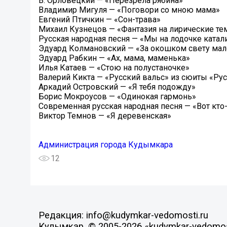
В. Орловецкий — «Перезрела рябина»
Владимир Мигуля — «Поговори со мною мама»
Евгений Птичкин — «Сон-трава»
Михаил Кузнецов — «Фантазия на лирические т
Русская народная песня — «Мы на лодочке катал
Эдуард Колмановский — «За окошком свету мал
Эдуард Рабкин — «Ах, мама, маменька»
Илья Катаев — «Стою на полустаночке»
Валерий Кикта — «Русский вальс» из сюиты «Р
Аркадий Островский — «Я тебя подожду»
Борис Мокроусов — «Одинокая гармонь»
Современная русская народная песня — «Вот кто-
Виктор Темнов — «Я деревенская»
Администрация города Кудымкара
12
Редакция: info@kudymkar-vedomosti.ru
Кудымкар, © 2005-2026 «kudymkar-vedomos