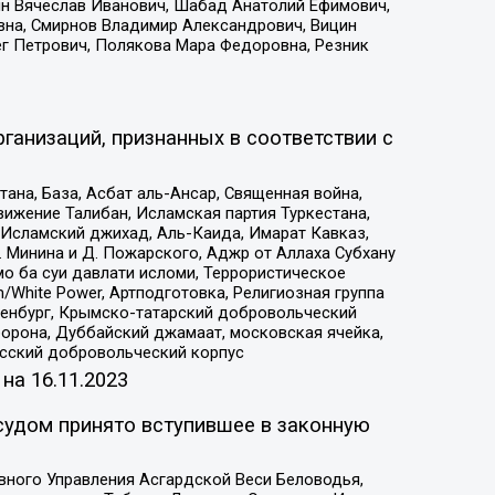
ин Вячеслав Иванович, Шабад Анатолий Ефимович,
вна, Смирнов Владимир Александрович, Вицин
ег Петрович, Полякова Мара Федоровна, Резник
ганизаций, признанных в соответствии с
на, База, Асбат аль-Ансар, Священная война,
ижение Талибан, Исламская партия Туркестана,
Исламский джихад, Аль-Каида, Имарат Кавказ,
 Минина и Д. Пожарского, Аджр от Аллаха Субхану
о ба суи давлати исломи, Террористическое
/White Power, Артподготовка, Религиозная группа
Оренбург, Крымско-татарский добровольческий
орона, Дуббайский джамаат, московская ячейка,
усский добровольческий корпус
 на
16.11.2023
судом принято вступившее в законную
вного Управления Асгардской Веси Беловодья,