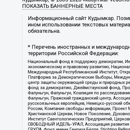
ПОКАЗАТЬ БАННЕРНЫЕ МЕСТА
Информационный сайт Кудымкар. Позици
ином использовании текстовых материал
обязательна.
* Перечень иностранных и международн
территории Российской Федерации:
Национальный фонд в поддержку демократии, Ин
экономическому и правовому развитию, Национ
Международный Республиканский Институт, Откры
Платформа за Демократические Выборы, Междуна
центр защиты окружающей среды и природных ресу
фонд за демократию, Джеймстаунский фонд, Прож
Фалуньгун, Фалуньгун, Коалиция по расследован
Фалуньгун, Пражский гражданский центр, Ассоци
русскоязычных европейцев, Немецко-русский об
России, Компания свободы информации, Проект М
Христианской Церкви, Новое Поколение, Духовн
Институт Саентологических Предприятий, Церков
СВОБОДНЫЙ ИДЕЛЬ-УРАЛ, Ассоциация развития ж
ГРУПА, Фонд имени Генриха Бёлля, Stichting Bellin