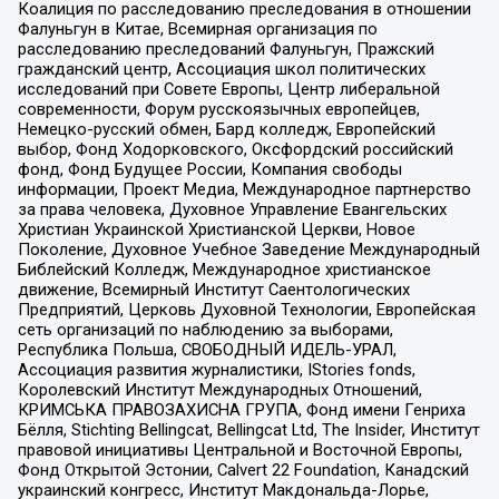
Коалиция по расследованию преследования в отношении
Фалуньгун в Китае, Всемирная организация по
расследованию преследований Фалуньгун, Пражский
гражданский центр, Ассоциация школ политических
исследований при Совете Европы, Центр либеральной
современности, Форум русскоязычных европейцев,
Немецко-русский обмен, Бард колледж, Европейский
выбор, Фонд Ходорковского, Оксфордский российский
фонд, Фонд Будущее России, Компания свободы
информации, Проект Медиа, Международное партнерство
за права человека, Духовное Управление Евангельских
Христиан Украинской Христианской Церкви, Новое
Поколение, Духовное Учебное Заведение Международный
Библейский Колледж, Международное христианское
движение, Всемирный Институт Саентологических
Предприятий, Церковь Духовной Технологии, Европейская
сеть организаций по наблюдению за выборами,
Республика Польша, СВОБОДНЫЙ ИДЕЛЬ-УРАЛ,
Ассоциация развития журналистики, IStories fonds,
Королевский Институт Международных Отношений,
КРИМСЬКА ПРАВОЗАХИСНА ГРУПА, Фонд имени Генриха
Бёлля, Stichting Bellingcat, Bellingcat Ltd, The Insider, Институт
правовой инициативы Центральной и Восточной Европы,
Фонд Открытой Эстонии, Calvert 22 Foundation, Канадский
украинский конгресс, Институт Макдональда-Лорье,