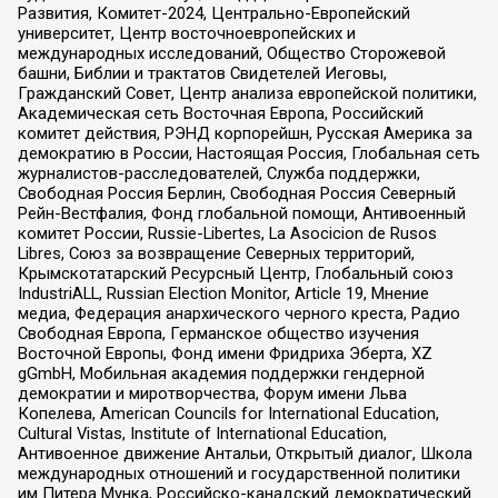
Развития, Комитет-2024, Центрально-Европейский
университет, Центр восточноевропейских и
международных исследований, Общество Сторожевой
башни, Библии и трактатов Свидетелей Иеговы,
Гражданский Совет, Центр анализа европейской политики,
Академическая сеть Восточная Европа, Российский
комитет действия, РЭНД корпорейшн, Русская Америка за
демократию в России, Настоящая Россия, Глобальная сеть
журналистов-расследователей, Служба поддержки,
Свободная Россия Берлин, Свободная Россия Северный
Рейн-Вестфалия, Фонд глобальной помощи, Антивоенный
комитет России, Russie-Libertes, La Asocicion de Rusos
Libres, Союз за возвращение Северных территорий,
Крымскотатарский Ресурсный Центр, Глобальный союз
IndustriALL, Russian Election Monitor, Article 19, Мнение
медиа, Федерация анархического черного креста, Радио
Свободная Европа, Германское общество изучения
Восточной Европы, Фонд имени Фридриха Эберта, XZ
gGmbH, Мобильная академия поддержки гендерной
демократии и миротворчества, Форум имени Льва
Копелева, American Councils for International Education,
Cultural Vistas, Institute of International Education,
Антивоенное движение Антальи, Открытый диалог, Школа
международных отношений и государственной политики
им Питера Мунка, Российско-канадский демократический