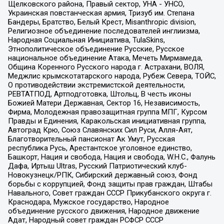
Щелковского района, Правый сектор, УНА - УНСО,
Украинская повстанческая армия, Тризуб им. Степана
Бандеры, Братство, Белый Крест, Misanthropic division,
Религиозное объединение последователей инглиизма,
Народная Социальная Инициатива, TulaSkins,
Этнополитическое объединение Русские, Русское
национальное объединение Атака, Мечеть Мирмамеда,
Община Коренного Русского народа г. Астрахани, ВОЛЯ,
Меджлис крымскотатарского народа, Рубеж Севера, ТОЙС,
О противодействии экстремистской деятельности,
РЕВТАТПОД, Артподготовка, Штольц, В честь иконы
Божией Матери Державная, Сектор 16, Независимость,
Фирма, Молодежная правозащитная группа МПГ, Курсом
Правды и Единения, Каракольская инициативная группа,
Автоград Крю, Союз Славянских Сил Руси, Алля-Аят,
Благотворительный пансионат Ак Умут, Русская
республика Русь, Арестантское уголовное единство,
Башкорт, Нация и свобода, Нация и свобода, W.H.С., Фалунь
Дафа, Иртыш Ultras, Русский Патриотический клуб-
Новокузнецк/РПК, Сибирский державный союз, Фонд
борьбы с коррупцией, Фонд защиты прав граждан, Штабы
Навального, Совет граждан СССР Прикубанского округа г.
Краснодара, Мужское государство, Народное
объединение русского движения, Народное движение
Адат, Народный совет граждан РСФСР СССР