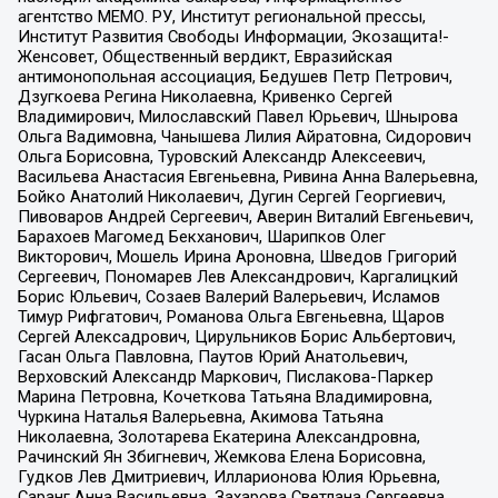
агентство МЕМО. РУ, Институт региональной прессы,
Институт Развития Свободы Информации, Экозащита!-
Женсовет, Общественный вердикт, Евразийская
антимонопольная ассоциация, Бедушев Петр Петрович,
Дзугкоева Регина Николаевна, Кривенко Сергей
Владимирович, Милославский Павел Юрьевич, Шнырова
Ольга Вадимовна, Чанышева Лилия Айратовна, Сидорович
Ольга Борисовна, Туровский Александр Алексеевич,
Васильева Анастасия Евгеньевна, Ривина Анна Валерьевна,
Бойко Анатолий Николаевич, Дугин Сергей Георгиевич,
Пивоваров Андрей Сергеевич, Аверин Виталий Евгеньевич,
Барахоев Магомед Бекханович, Шарипков Олег
Викторович, Мошель Ирина Ароновна, Шведов Григорий
Сергеевич, Пономарев Лев Александрович, Каргалицкий
Борис Юльевич, Созаев Валерий Валерьевич, Исламов
Тимур Рифгатович, Романова Ольга Евгеньевна, Щаров
Сергей Алексадрович, Цирульников Борис Альбертович,
Гасан Ольга Павловна, Паутов Юрий Анатольевич,
Верховский Александр Маркович, Пислакова-Паркер
Марина Петровна, Кочеткова Татьяна Владимировна,
Чуркина Наталья Валерьевна, Акимова Татьяна
Николаевна, Золотарева Екатерина Александровна,
Рачинский Ян Збигневич, Жемкова Елена Борисовна,
Гудков Лев Дмитриевич, Илларионова Юлия Юрьевна,
Саранг Анна Васильевна, Захарова Светлана Сергеевна,