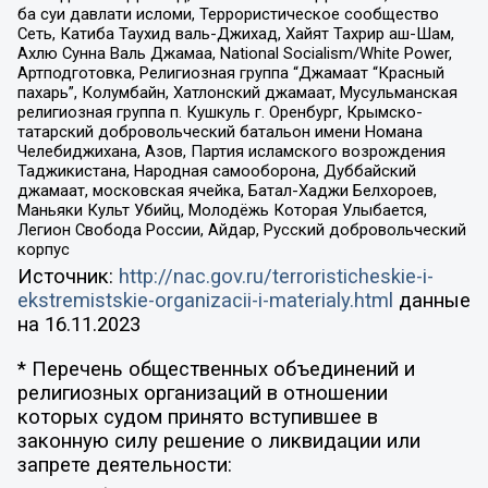
ба суи давлати исломи, Террористическое сообщество
Сеть, Катиба Таухид валь-Джихад, Хайят Тахрир аш-Шам,
Ахлю Сунна Валь Джамаа, National Socialism/White Power,
Артподготовка, Религиозная группа “Джамаат “Красный
пахарь”, Колумбайн, Хатлонский джамаат, Мусульманская
религиозная группа п. Кушкуль г. Оренбург, Крымско-
татарский добровольческий батальон имени Номана
Челебиджихана, Азов, Партия исламского возрождения
Таджикистана, Народная самооборона, Дуббайский
джамаат, московская ячейка, Батал-Хаджи Белхороев,
Маньяки Культ Убийц, Молодёжь Которая Улыбается,
Легион Свобода России, Айдар, Русский добровольческий
корпус
Источник:
http://nac.gov.ru/terroristicheskie-i-
ekstremistskie-organizacii-i-materialy.html
данные
на
16.11.2023
* Перечень общественных объединений и
религиозных организаций в отношении
которых судом принято вступившее в
законную силу решение о ликвидации или
запрете деятельности: