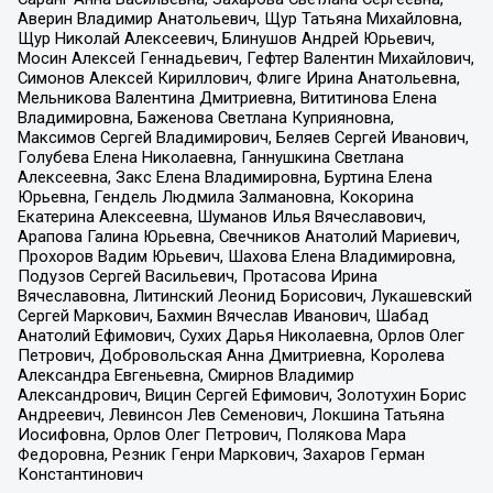
Аверин Владимир Анатольевич, Щур Татьяна Михайловна,
Щур Николай Алексеевич, Блинушов Андрей Юрьевич,
Мосин Алексей Геннадьевич, Гефтер Валентин Михайлович,
Симонов Алексей Кириллович, Флиге Ирина Анатольевна,
Мельникова Валентина Дмитриевна, Вититинова Елена
Владимировна, Баженова Светлана Куприяновна,
Максимов Сергей Владимирович, Беляев Сергей Иванович,
Голубева Елена Николаевна, Ганнушкина Светлана
Алексеевна, Закс Елена Владимировна, Буртина Елена
Юрьевна, Гендель Людмила Залмановна, Кокорина
Екатерина Алексеевна, Шуманов Илья Вячеславович,
Арапова Галина Юрьевна, Свечников Анатолий Мариевич,
Прохоров Вадим Юрьевич, Шахова Елена Владимировна,
Подузов Сергей Васильевич, Протасова Ирина
Вячеславовна, Литинский Леонид Борисович, Лукашевский
Сергей Маркович, Бахмин Вячеслав Иванович, Шабад
Анатолий Ефимович, Сухих Дарья Николаевна, Орлов Олег
Петрович, Добровольская Анна Дмитриевна, Королева
Александра Евгеньевна, Смирнов Владимир
Александрович, Вицин Сергей Ефимович, Золотухин Борис
Андреевич, Левинсон Лев Семенович, Локшина Татьяна
Иосифовна, Орлов Олег Петрович, Полякова Мара
Федоровна, Резник Генри Маркович, Захаров Герман
Константинович