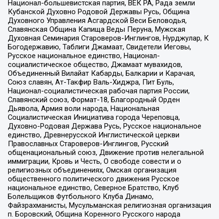
Национал-большевистская партия, ВЕК РА, Рада земли
Кубанской Духовно Родовой Державы Русь, Община
Духовного Управления Асгардской Веси Беловодья,
Славянская Община Капища Веды Перуна, Мужская
Духовная Семинария Староверов-Инглингов, Нурджулар, К
Богодержавию, Таблиги Джамаат, Свидетели Иеговы,
Русское национальное единство, Национал-
социалистическое общество, Джамаат мувахидов,
Объединенный Вилайат Кабарды, Балкарии и Карачая,
Союз славян, Ат-Такфир Валь-Хиджра, Пит Буль,
Национал-социалистическая рабочая партия России,
Славянский союз, Формат-18, Благородный Орден
Дьявола, Армия воли народа, Национальная
Социалистическая Инициатива города Череповца,
Духовно-Родовая Держава Русь, Русское национальное
единство, Древнерусской Инглистической церкви
Православных Староверов-Инглингов, Русский
общенациональный союз, Движение против нелегальной
иммиграции, Кровь и Честь, О свободе совести и о
религиозных объединениях, Омская организация
общественного политического движения Русское
национальное единство, Северное Братство, Клуб
Болельщиков Футбольного Клуба Динамо,
Файзрахманисты, Мусульманская религиозная организация
п. Боровский, Община Коренного Русского народа