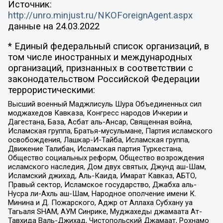
Источник:
http://unro.minjust.ru/NKOForeignAgent.aspx
данные на
24.03.2022
* Единый федеральный список организаций, в
том числе иностранных и международных
организаций, признанных в соответствии с
законодательством Российской Федерации
террористическими:
Высший военный Маджлисуль Шура Объединенных сил
моджахедов Кавказа, Конгресс народов Ичкерии и
Дагестана, База, Асбат аль-Ансар, Священная война,
Исламская группа, Братья-мусульмане, Партия исламского
освобождения, Лашкар-И-Тайба, Исламская группа,
Движение Талибан, Исламская партия Туркестана,
Общество социальных реформ, Общество возрождения
исламского наследия, Дом двух святых, Джунд аш-Шам,
Исламский джихад, Аль-Каида, Имарат Кавказ, АБТО,
Правый сектор, Исламское государство, Джабха аль-
Нусра ли-Ахль аш-Шам, Народное ополчение имени К.
Минина и Д. Пожарского, Аджр от Аллаха Субхану уа
Тагьаля SHAM, АУМ Синрике, Муджахеды джамаата Ат-
Тавхида Валь-Джихад, Чистопольский Джамаат, Рохнамо