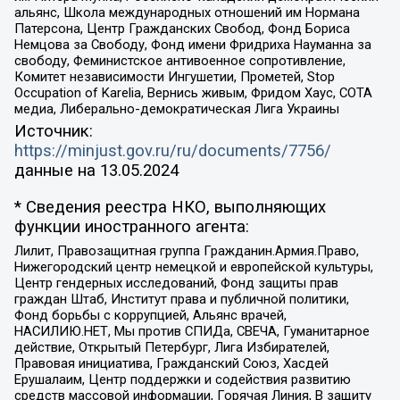
альянс, Школа международных отношений им Нормана
Патерсона, Центр Гражданских Свобод, Фонд Бориса
Немцова за Свободу, Фонд имени Фридриха Науманна за
свободу, Феминистское антивоенное сопротивление,
Комитет независимости Ингушетии, Прометей, Stop
Occupation of Karelia, Вернись живым, Фридом Хаус, СОТА
медиа, Либерально-демократическая Лига Украины
Источник:
https://minjust.gov.ru/ru/documents/7756/
данные на
13.05.2024
* Сведения реестра НКО, выполняющих
функции иностранного агента:
Лилит, Правозащитная группа Гражданин.Армия.Право,
Нижегородский центр немецкой и европейской культуры,
Центр гендерных исследований, Фонд защиты прав
граждан Штаб, Институт права и публичной политики,
Фонд борьбы с коррупцией, Альянс врачей,
НАСИЛИЮ.НЕТ, Мы против СПИДа, СВЕЧА, Гуманитарное
действие, Открытый Петербург, Лига Избирателей,
Правовая инициатива, Гражданский Союз, Хасдей
Ерушалаим, Центр поддержки и содействия развитию
средств массовой информации, Горячая Линия, В защиту