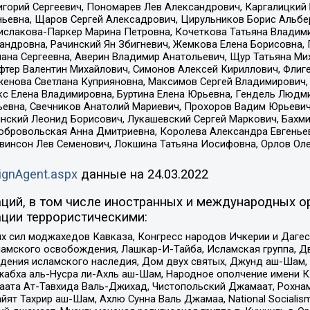
горий Сергеевич, Пономарев Лев Александрович, Каргалицкий 
ньевна, Щаров Сергей Алексадрович, Цирульников Борис Альбер
ислакова-Паркер Марина Петровна, Кочеткова Татьяна Владими
сандровна, Рачинский Ян Збигневич, Жемкова Елена Борисовна,
лана Сергеевна, Аверин Владимир Анатольевич, Щур Татьяна М
фтер Валентин Михайлович, Симонов Алексей Кириллович, Флиг
женова Светлана Куприяновна, Максимов Сергей Владимирович, 
кс Елена Владимировна, Буртина Елена Юрьевна, Гендель Людм
евна, Свечников Анатолий Мариевич, Прохоров Вадим Юрьевич
инский Леонид Борисович, Лукашевский Сергей Маркович, Бахм
Добровольская Анна Дмитриевна, Королева Александра Евгенье
евинсон Лев Семенович, Локшина Татьяна Иосифовна, Орлов Ол
ignAgent.aspx
данные на
24.03.2022
ций, в том числе иностранных и международных ор
ции террористическими:
ил моджахедов Кавказа, Конгресс народов Ичкерии и Дагеста
ламского освобождения, Лашкар-И-Тайба, Исламская группа, Дв
ения исламского наследия, Дом двух святых, Джунд аш-Шам, 
жабха аль-Нусра ли-Ахль аш-Шам, Народное ополчение имени К.
ата Ат-Тавхида Валь-Джихад, Чистопольский Джамаат, Рохнам
ят Тахрир аш-Шам, Ахлю Сунна Валь Джамаа, National Socialism