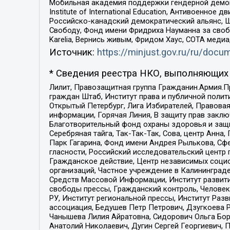
Мобильная академия поддержки гендерной демократи
Institute of International Education, Антивоенн
Российско-канадский демократический альянс, 
Свободу, Фонд имени Фридриха Науманна за свобо
Karelia, Вернись живым, Фридом Хаус, СОТА меди
Источник:
https://minjust.gov.ru/ru/doc
* Сведения реестра НКО, выполняющих 
Лилит, Правозащитная группа Гражданин.Армия.П
граждан Штаб, Институт права и публичной поли
Открытый Петербург, Лига Избирателей, Правова
информации, Горячая Линия, В защиту прав закл
Благотворительный фонд охраны здоровья и защи
Серебряная тайга, Так-Так-Так, Сова, центр Анн
Парк Гагарина, Фонд имени Андрея Рылькова, Сф
гласности, Российский исследовательский центр 
Гражданское действие, Центр независимых соци
организаций, Частное учреждение в Калининград
Средств Массовой Информации, Институт развити
свободы прессы, Гражданский контроль, Человек
РУ, Институт региональной прессы, Институт Ра
ассоциация, Бедушев Петр Петрович, Дзугкоева 
Чанышева Лилия Айратовна, Сидорович Ольга Бори
Анатолий Николаевич, Дугин Сергей Георгиевич, 