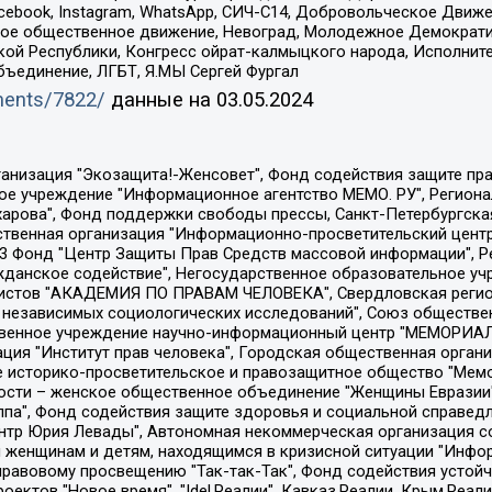
Facebook, Instagram, WhatsApp, СИЧ-С14, Добровольческое Движ
ское общественное движение, Невоград, Молодежное Демократ
ой Республики, Конгресс ойрат-калмыцкого народа, Исполнит
бъединение, ЛГБТ, Я.МЫ Сергей Фургал
uments/7822/
данные на
03.05.2024
Общество с ограниченной ответственностью "Радио Свободная Европа/Радио Свобода", Чешское информационное агентство "MEDIUM-ORIENT", Красноярская региональная общественная организация "Мы против СПИДа", Камалягин Денис Николаевич, Маркелов Сергей Евгеньевич, Пономарев Лев Александрович, Савицкая Людмила Алексеевна, Автономная некоммерческая организация "Центр по работе с проблемой насилия "НАСИЛИЮ.НЕТ", Межрегиональный профессиональный союз работников здравоохранения "Альянс врачей", Юридическое лицо, зарегистрированное в Латвийской Республике, SIA "Medusa Project" (регистрационный номер 40103797863, дата регистрации 10.06.2014), Некоммерческая организация "Фонд по борьбе с коррупцией", Автономная некоммерческая организация "Институт права и публичной политики", Баданин Роман Сергеевич, Гликин Максим Александрович, Железнова Мария Михайловна, Лукьянова Юлия Сергеевна, Маетная Елизавета Витальевна, Маняхин Петр Борисович, Чуракова Ольга Владимировна, Ярош Юлия Петровна, Юридическое лицо "The Insider SIA", зарегистрированное в Риге, Латвийская Республика (дата регистрации 26.06.2015), являющееся администратором доменного имени интернет-издания "The Insider SIA", https://theins.ru, Постернак Алексей Евгеньевич, Рубин Михаил Аркадьевич, Анин Роман Александрович, Юридическое лицо Istories fonds, зарегистрированное в Латвийской Республике (регистрационный номер 50008295751, дата регистрации 24.02.2020), Великовский Дмитрий Александрович, Долинина Ирина Николаевна, Мароховская Алеся Алексеевна, Шлейнов Роман Юрьевич, Шмагун Олеся Валентиновна, Общество с ограниченной ответственностью "Альтаир 2021", Общество с ограниченной ответственностью "Вега 2021", Общество с ограниченной ответственностью "Главный редактор 2021", Общество с ограниченной ответственностью "Ромашки монолит", Важенков Артем Валерьевич, Ивановская областная общественная организация "Центр гендерных исследований", Гурман Юрий Альбертович, Медиапроект "ОВД-Инфо", Егоров Владимир Владимирович, Жилинский Владимир Александрович, Общество с ограниченной ответственностью "ЗП", Иванова София Юрьевна, Карезина Инна Павловна, Кильтау Екатерина Викторовна, Петров Алексей Викторович, Пискунов Сергей Евгеньевич, Смирнов Сергей Сергеевич, Тихонов Михаил Сергеевич, Общество с ограниченной ответственностью "ЖУРНАЛИСТ-ИНОСТРАННЫЙ АГЕНТ", Арапова Галина Юрьевна, Вольтская Татьяна Анатольевна, Американская компания "Mason G.E.S. Anonymous Foundation" (США), являющаяся владельцем интернет-издания https://mnews.world/, Компания "Stichting Bellingcat", зарегистрированная в Нидерландах (дата регистрации 11.07.2018), Захаров Андрей Вячеславович, Клепиковская Екатерина Дмитриевна, Общество с ограниченной ответственностью "МЕМО", Перл Роман Александрович, Симонов Евгений Алексеевич, Соловьева Елена Анатольевна, Сотников Даниил Владимирович, Сурначева Елизавета Дмитриевна, Автономная некоммерческая организация по защите прав человека и информированию населения "Якутия – Наше Мнение", Общество с ограниченной ответственностью "Москоу диджитал медиа", с 26.01.2023 Общество с ограниченной ответственностью "Чайка Белые сады", Ветошкина Валерия Валерьевна, Заговора Максим Александрович, Межрегиональное общественное движение "Российская ЛГБТ - сеть", Оленичев Максим Владимирович, Павлов Иван Юрьевич, Скворцова Елена Сергеевна, Общество с ограниченной ответственностью "Как бы инагент", Кочетков Игорь Викторович, Общество с ограниченной ответственностью "Честные выборы", Еланчик Олег Александрович, Общество с ограниченной ответственностью "Нобелевский призыв", Гималова Регина Эмилевна, Григорьев Андрей Валерьевич, Григорьева Алина Александровна, Ассоциация по содействию защите прав призывников, альтернативнослужащих и военнослужащих "Правозащитная группа "Гражданин.Армия.Право", Хисамова Регина Фаритовна, Автономная некоммерческая организация по реализа