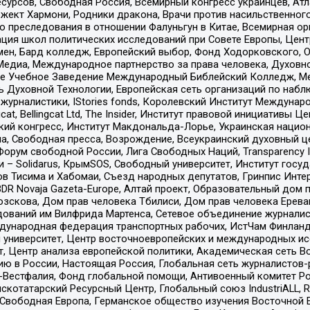
рсов, Свободная Россия, Всемирный конгресс украинцев, Атла
ект Хармони, Родники дракона, Врачи против насильственного
ию преследования в отношении Фалуньгун в Китае, Всемирная о
ация школ политических исследований при Совете Европы, Цен
мен, Бард колледж, Европейский выбор, Фонд Ходорковского,
едиа, Международное партнерство за права человека, Духовно
ое Учебное Заведение Международный Библейский Колледж, М
ь Духовной Технологии, Европейская сеть организаций по наб
урналистики, IStories fonds, Королевский Институт Между
gcat, Bellingcat Ltd, The Insider, Институт правовой инициатив
инский конгресс, Институт Макдональда-Лорье, Украинская нац
, Свободная пресса, Возрождение, Всеукраинский духовный цен
орум свободной России, Лига Свободных Наций, Transparеncy I
– Solidarus, КрымSOS, Свободный университет, Институт госу
в Тисима и Хабомаи, Съезд народных депутатов, Гринпис Инте
DR Novaja Gazeta-Europe, Алтай проект, Образовательный дом 
зскова, Дом прав человека Тбилиси, Дом прав человека Ерева
едований им Вилфрида Мартенса, Сетевое объединение журнали
Международная федерация транспортных рабочих, ИстЧам Финлан
й университет, Центр восточноевропейских и международных и
, Центр анализа европейской политики, Академическая сеть Во
ю в России, Настоящая Россия, Глобальная сеть журналистов
естфалия, Фонд глобальной помощи, Антивоенный комитет России,
татарский Ресурсный Центр, Глобальный союз IndustriALL, Russi
 Свободная Европа, Германское общество изучения Восточной 