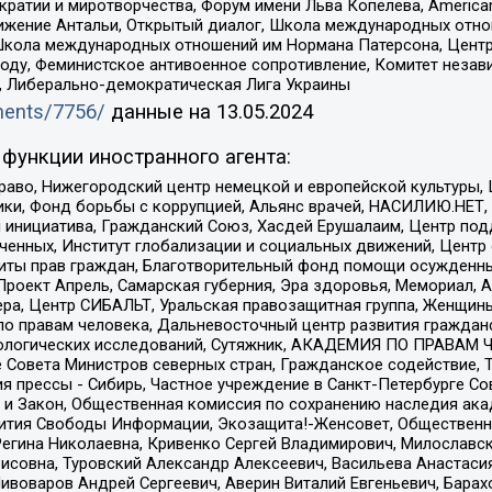
и и миротворчества, Форум имени Льва Копелева, American Counci
ое движение Антальи, Открытый диалог, Школа международных отн
Школа международных отношений им Нормана Патерсона, Центр
ду, Феминистское антивоенное сопротивление, Комитет независ
а, Либерально-демократическая Лига Украины
uments/7756/
данные на
13.05.2024
функции иностранного агента:
раво, Нижегородский центр немецкой и европейской культуры,
тики, Фонд борьбы с коррупцией, Альянс врачей, НАСИЛИЮ.НЕТ,
я инициатива, Гражданский Союз, Хасдей Ерушалаим, Центр по
юченных, Институт глобализации и социальных движений, Цент
ты прав граждан, Благотворительный фонд помощи осужденным
а, Проект Апрель, Самарская губерния, Эра здоровья, Мемориал
ера, Центр СИБАЛЬТ, Уральская правозащитная группа, Женщины
по правам человека, Дальневосточный центр развития гражданс
ологических исследований, Сутяжник, АКАДЕМИЯ ПО ПРАВАМ Ч
е Совета Министров северных стран, Гражданское содействие,
я прессы - Сибирь, Частное учреждение в Санкт-Петербурге С
 и Закон, Общественная комиссия по сохранению наследия ак
звития Свободы Информации, Экозащита!-Женсовет, Общественн
Регина Николаевна, Кривенко Сергей Владимирович, Милославс
совна, Туровский Александр Алексеевич, Васильева Анастасия
Пивоваров Андрей Сергеевич, Аверин Виталий Евгеньевич, Бара