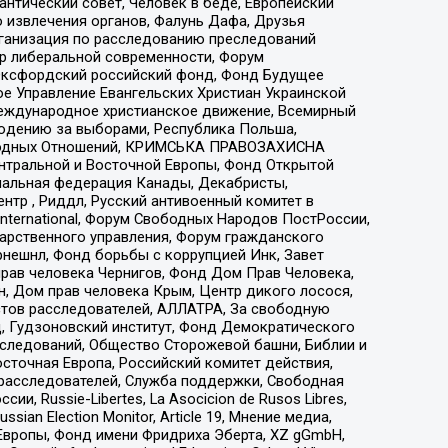
нтический совет, Человек в беде, Европейский
 извлечения органов, Фалунь Дафа, Друзья
рганизация по расследованию преследований
тр либеральной современности, Форум
 Оксфордский российский фонд, Фонд Будущее
е Управление Евангельских Христиан Украинской
еждународное христианское движение, Всемирный
людению за выборами, Республика Польша,
народных Отношений, КРИМСЬКА ПРАВОЗАХИСНА
ы Центральной и Восточной Европы, Фонд Открытой
иональная федерация Канады, Декабристы,
тр , Риддл, Русский антивоенный комитет в
nternational, Форум Свободных Народов ПостРоссии,
дарственного управления, Форум гражданского
рнешнл, Фонд борьбы с коррупцией Инк, Завет
прав человека Чернигов, Фонд Дом Прав Человека,
н, Дом прав человека Крым, Центр дикого лосося,
стов расследователей, АЛЛАТРА, За свободную
д, Гудзоновский институт, Фонд Демократического
сследований, Общество Сторожевой башни, Библии и
сточная Европа, Российский комитет действия,
-расследователей, Служба поддержки, Свободная
 Russie-Libertes, La Asocicion de Rusos Libres,
an Election Monitor, Article 19, Мнение медиа,
Европы, Фонд имени Фридриха Эберта, XZ gGmbH,