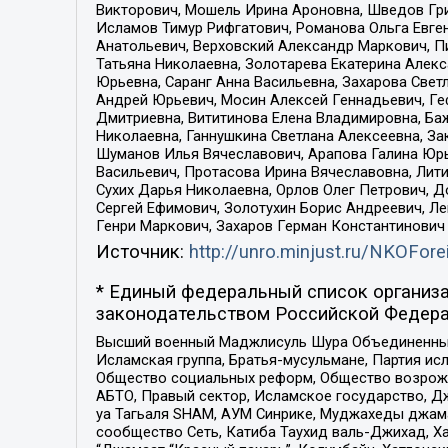
Викторович, Мошель Ирина Ароновна, Шведов Гри
Исламов Тимур Рифгатович, Романова Ольга Евге
Анатольевич, Верховский Александр Маркович, П
Татьяна Николаевна, Золотарева Екатерина Алек
Юрьевна, Саранг Анна Васильевна, Захарова Свет
Андрей Юрьевич, Мосин Алексей Геннадьевич, Ге
Дмитриевна, Вититинова Елена Владимировна, Ба
Николаевна, Ганнушкина Светлана Алексеевна, За
Шуманов Илья Вячеславович, Арапова Галина Юрь
Васильевич, Протасова Ирина Вячеславовна, Лит
Сухих Дарья Николаевна, Орлов Олег Петрович, 
Сергей Ефимович, Золотухин Борис Андреевич, Л
Генри Маркович, Захаров Герман Константинович
Источник:
http://unro.minjust.ru/NKOFore
* Единый федеральный список организа
законодательством Российской Федера
Высший военный Маджлисуль Шура Объединенных с
Исламская группа, Братья-мусульмане, Партия ис
Общество социальных реформ, Общество возрожд
АБТО, Правый сектор, Исламское государство, Д
уа Тагьаля SHAM, АУМ Синрике, Муджахеды джама
сообщество Сеть, Катиба Таухид валь-Джихад, Хай