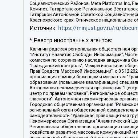
Социалистических Районов, Meta Platforms Inc, 
Комитет, Татарстанское Региональное Всетатар
Татарской Автономной Советской Социалистическ
Красноярского края, Этническое национальное о
Источник:
https://minjust.gov.ru/ru/doc
* Реестр иностранных агентов:
Калининградская региональная общественная организация "Экозащита!-Женсовет", Фонд содействия защите прав и свобод граждан "Общественный вердикт", Фонд "Институт Развития Свободы Информации", Частное учреждение "Информационное агентство МЕМО. РУ", Региональная общественная организация "Общественная комиссия по сохранению наследия академика Сахарова", Фонд поддержки свободы прессы, Санкт-Петербургская общественная правозащитная организация "Гражданский контроль", Межрегиональная общественная организация "Информационно-просветительский центр "Мемориал", Региональный Фонд "Центр Защиты Прав Средств Массовой Информации", с 05.12.2023 Фонд "Центр Защиты Прав Средств массовой информации", Региональная общественная благотворительная организация помощи беженцам и мигрантам "Гражданское содействие", Негосударственное образовательное учреждение дополнительного профессионального образования (повышение квалификации) специалистов "АКАДЕМИЯ ПО ПРАВАМ ЧЕЛОВЕКА", Свердловская региональная общественная организация "Сутяжник", Автономная некоммерческая организация "Центр независимых социологических исследований", Союз общественных объединений "Российский исследовательский центр по правам человека", Региональное общественное учреждение научно-информационный центр "МЕМОРИАЛ", Некоммерческая организация "Фонд защиты гласности", Автономная некоммерческая организация "Институт прав человека", Городская общественная организация "Екатеринбургское общество "МЕМОРИАЛ", Городская общественная организация "Рязанское историко-просветительское и правозащитное общество "Мемориал" (Рязанский Мемориал), Челябинский региональный орган общественной самодеятельности – женское общественное объединение "Женщины Евразии", Челябинский региональный орган общественной самодеятельности "Уральская правозащитная группа", Фонд содействия защите здоровья и социальной справедливости имени Андрея Рылькова, Автономная Некоммерческая Организация "Аналитический Центр Юрия Левады", Автономная некоммерческая организация социальной поддержки населения "Проект Апрель", Региональная общественная организация помощи женщинам и детям, находящимся в кризисной ситуации "Информационно-методический центр "Анна", Фонд содействия развитию массовых коммуникаций и правовому просвещению "Так-так-Так", Фонд содействия устойчивому развитию "Серебряная тайга", Свердловский региональный общественный фонд социальных проектов "Новое время", "Idel.Реалии", Кавказ.Реалии, Крым.Реалии, Телеканал Настоящее Время, Татаро-башкирская служба Радио Свобода (Azatliq Radiosi), Радио Свободная Европа/Радио Свобода (PCE/PC), "Сибирь.Реалии", "Фактограф", Благотворительный фонд помощи осужденным и их семьям, Автономная некоммерческая организация "Институт глобализации и социальных движений", Фонд "В защиту прав заключенных", Частное учреждение "Центр поддержки и содействия развитию средств массовой информации", Пензенский региональный общественный благотворительный фонд "Гражданский союз", "Север.Реалии", Некоммерческая организация Фонд "Правовая инициатива", 