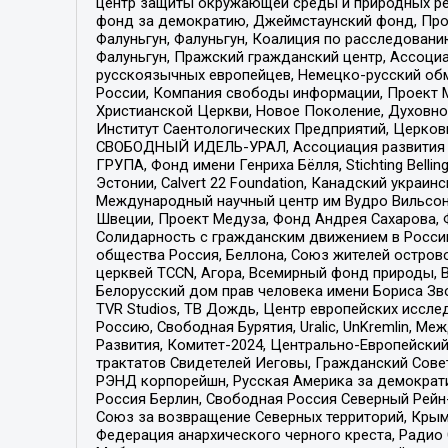
центр защиты окружающей среды и природных ресу
фонд за демократию, Джеймстаунский фонд, Прож
Фалуньгун, Фалуньгун, Коалиция по расследован
Фалуньгун, Пражский гражданский центр, Ассоци
русскоязычных европейцев, Немецко-русский об
России, Компания свободы информации, Проект М
Христианской Церкви, Новое Поколение, Духовн
Институт Саентологических Предприятий, Церков
СВОБОДНЫЙ ИДЕЛЬ-УРАЛ, Ассоциация развития ж
ГРУПА, Фонд имени Генриха Бёлля, Stichting Bellin
Эстонии, Calvert 22 Foundation, Канадский укра
Международный научный центр им Вудро Вильсона
Швеции, Проект Медуза, Фонд Андрея Сахарова, Ф
Солидарность с гражданским движением в России 
общества Россия, Беллона, Союз жителей острово
церквей TCCN, Агора, Всемирный фонд природы, B
Белорусский дом прав человека имени Бориса Зво
TVR Studios, ТВ Дождь, Центр европейских иссл
Россию, Свободная Бурятия, Uralic, UnKremlin, 
Развития, Комитет-2024, Центрально-Европейски
трактатов Свидетелей Иеговы, Гражданский Совет
РЭНД корпорейшн, Русская Америка за демократи
Россия Берлин, Свободная Россия Северный Рейн-В
Союз за возвращение Северных территорий, Крымско
Федерация анархического черного креста, Радио