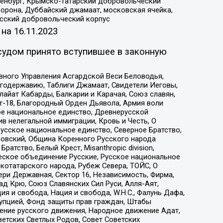
Оренбург, Крымско-татарский добровольческий
орона, Дуббайский джамаат, московская ячейка,
усский добровольческий корпус
 на
16.11.2023
судом принято вступившее в законную
вного Управления Асгардской Веси Беловодья,
годержавию, Таблиги Джамаат, Свидетели Иеговы,
айат Кабарды, Балкарии и Карачая, Союз славян,
т-18, Благородный Орден Дьявола, Армия воли
ое национальное единство, Древнерусской
 нелегальной иммиграции, Кровь и Честь, О
усское национальное единство, Северное Братство,
ровский, Община Коренного Русского народа
атство, Белый Крест, Misanthropic division,
еское объединение Русские, Русское национальное
котатарского народа, Рубеж Севера, ТОЙС, О
ри Державная, Сектор 16, Независимость, Фирма,
д Крю, Союз Славянских Сил Руси, Алля-Аят,
я и свобода, Нация и свобода, W.H.С., Фалунь Дафа,
рупцией, Фонд защиты прав граждан, Штабы
ение русского движения, Народное движение Адат,
етских Светлых Родов, Совет Советских