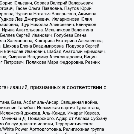
Борис Юльевич, Созаев Валерий Валерьевич,
тович, Гасан Ольга Павловна, Паутов Юрий
ровна, Чуркина Наталья Валерьевна, Акимова
 Гудков Лев Дмитриевич, Илларионова Юлия
ихайловна, Щур Николай Алексеевич, Блинушов
е Ирина Анатольевна, Мельникова Валентина
Беляев Сергей Иванович, Голубева Елена
ила Залмановна, Кокорина Екатерина Алексеевна,
, Шахова Елена Владимировна, Подузов Сергей
ин Вячеслав Иванович, Шабад Анатолий Ефимович,
вна, Смирнов Владимир Александрович, Вицин
ег Петрович, Полякова Мара Федоровна, Резник
ганизаций, признанных в соответствии с
на, База, Асбат аль-Ансар, Священная война,
ижение Талибан, Исламская партия Туркестана,
Исламский джихад, Аль-Каида, Имарат Кавказ,
 Минина и Д. Пожарского, Аджр от Аллаха Субхану
о ба суи давлати исломи, Террористическое
/White Power, Артподготовка, Религиозная группа