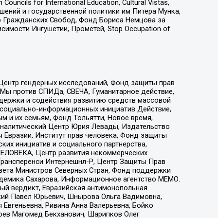
ls for International Education, Cultural Vistas,
ошений и государственной политики им Питера Мунка,
 Гражданских Свобод, Фонд Бориса Немцова за
имости Ингушетии, Прометей, Stop Occupation of
 Центр гендерных исследований, Фонд защиты прав
 Мы против СПИДа, СВЕЧА, Гуманитарное действие,
ддержки и содействия развитию средств массовой
р социально-информационных инициатив Действие,
 и их семьям, Фонд Тольятти, Новое время,
, Аналитический Центр Юрия Левады, Издательство
 Евразии, Институт прав человека, Фонд защиты
ких инициатив и социального партнерства,
ЕЛОВЕКА, Центр развития некоммерческих
 Трансперенси Интернешнл-Р, Центр Защиты Прав
овета Министров Северных Стран, Фонд поддержки
адемика Сахарова, Информационное агентство МЕМО.
ый вердикт, Евразийская антимонопольная
кий Павел Юрьевич, Шнырова Ольга Вадимовна,
 Евгеньевна, Ривина Анна Валерьевна, Бойко
хоев Магомед Бекханович, Шарипков Олег